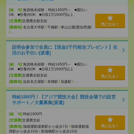
[給 与]
無資格未経験：時給1450円～ ■週払い
OK ■扶養内OK ■日収1万1600円以上
[交通費]
交通費全額支給
気になる！
[勤務地]
名古屋大学駅
/
千種駅
/
東山公園(愛知県)駅
/
…
説明会参加で全員に【現金2千円相当プレゼント】生
活のお手伝い[派遣]
[給 与]
無資格未経験：時給1450円～ ■週払い
OK ■扶養内OK ■日収1万1600円以上
[交通費]
交通費全額支給
気になる！
[勤務地]
近鉄名古屋駅
/
本陣駅
/
烏森駅
/
…
時給1900円！【アジア競技大会】競技会場での設営
サポート／大量募集[派遣]
[給 与]
時給1900円
[交通費]
交通費支給
気になる！
[勤務地]
瑞穂運動場東駅から徒歩7分
/
瑞穂運動場
西駅から徒歩10分
/
新瑞橋駅から徒歩10分