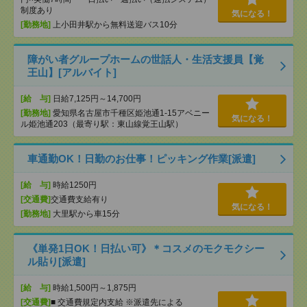
制度あり
気になる！
[勤務地]
上小田井駅から無料送迎バス10分
障がい者グループホームの世話人・生活支援員【覚
王山】[アルバイト]
[給 与]
日給7,125円～14,700円
[勤務地]
愛知県名古屋市千種区姫池通1-15アベニー
気になる！
ル姫池通203（最寄り駅：東山線覚王山駅）
車通勤OK！日勤のお仕事！ピッキング作業[派遣]
[給 与]
時給1250円
[交通費]
交通費支給有り
気になる！
[勤務地]
大里駅から車15分
《単発1日OK！日払い可》＊コスメのモクモクシー
ル貼り[派遣]
[給 与]
時給1,500円～1,875円
[交通費]
■ 交通費規定内支給 ※派遣先による