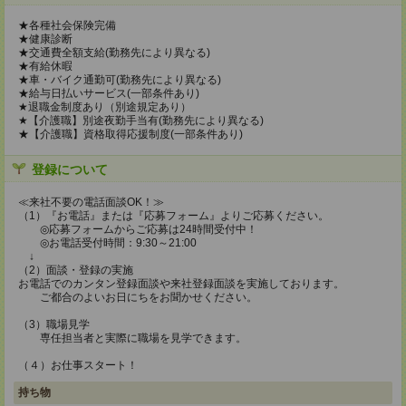
★各種社会保険完備
★健康診断
★交通費全額支給(勤務先により異なる)
★有給休暇
★車・バイク通勤可(勤務先により異なる)
★給与日払いサービス(一部条件あり)
★退職金制度あり（別途規定あり）
★【介護職】別途夜勤手当有(勤務先により異なる)
★【介護職】資格取得応援制度(一部条件あり)
登録について
≪来社不要の電話面談OK！≫
（1）『お電話』または『応募フォーム』よりご応募ください。
◎応募フォームからご応募は24時間受付中！
◎お電話受付時間：9:30～21:00
↓
（2）面談・登録の実施
お電話でのカンタン登録面談や来社登録面談を実施しております。
ご都合のよいお日にちをお聞かせください。
（3）職場見学
専任担当者と実際に職場を見学できます。
（４）お仕事スタート！
持ち物