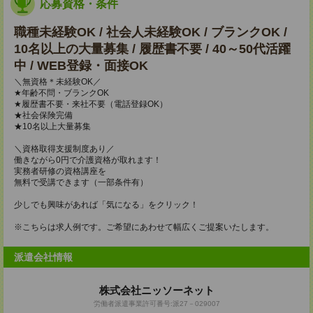
応募資格・条件
職種未経験OK / 社会人未経験OK / ブランクOK /
10名以上の大量募集 / 履歴書不要 / 40～50代活躍
中 / WEB登録・面接OK
＼無資格＊未経験OK／
★年齢不問・ブランクOK
★履歴書不要・来社不要（電話登録OK）
★社会保険完備
★10名以上大量募集
＼資格取得支援制度あり／
働きながら0円で介護資格が取れます！
実務者研修の資格講座を
無料で受講できます（一部条件有）
少しでも興味があれば「気になる」をクリック！
※こちらは求人例です。ご希望にあわせて幅広くご提案いたします。
派遣会社情報
株式会社ニッソーネット
労働者派遣事業許可番号:派27－029007