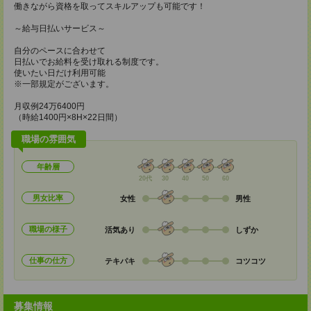
働きながら資格を取ってスキルアップも可能です！
～給与日払いサービス～
自分のペースに合わせて
日払いでお給料を受け取れる制度です。
使いたい日だけ利用可能
※一部規定がございます。
月収例24万6400円
（時給1400円×8H×22日間）
職場の雰囲気
年齢層
20代
30
40
50
60
男女比率
女性
男性
職場の様子
活気あり
しずか
仕事の仕方
テキパキ
コツコツ
募集情報