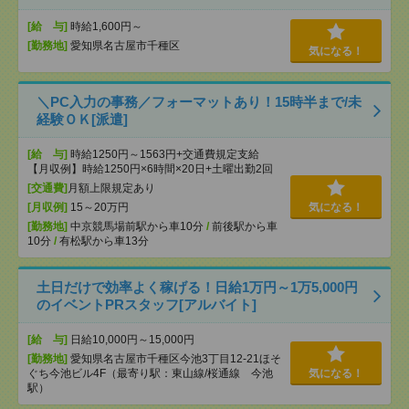
[給 与]
時給1,600円～
[勤務地]
愛知県名古屋市千種区
気になる！
＼PC入力の事務／フォーマットあり！15時半まで/未
経験ＯＫ[派遣]
[給 与]
時給1250円～1563円+交通費規定支給
【月収例】時給1250円×6時間×20日+土曜出勤2回
[交通費]
月額上限規定あり
[月収例]
15～20万円
気になる！
[勤務地]
中京競馬場前駅から車10分
/
前後駅から車
10分
/
有松駅から車13分
土日だけで効率よく稼げる！日給1万円～1万5,000円
のイベントPRスタッフ[アルバイト]
[給 与]
日給10,000円～15,000円
[勤務地]
愛知県名古屋市千種区今池3丁目12-21ほそ
ぐち今池ビル4F（最寄り駅：東山線/桜通線 今池
気になる！
駅）