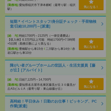
[勤務地]
愛知県稲沢市下津本郷町（最寄り駅：稲沢
気になる！
駅）
短期＊イベントスタッフ/身分証チェック・手荷物検
査/日給10,200円～[派遣]
[給 与]
時給1700円～2125円（一律交通費込）
【収入例】6.3万円以上可能 時給1700円×7.5時間
×5日間（勤務日数により異なる）
気になる！
[勤務地]
豊橋駅から車15分
/
二川駅から車14分
/
赤
岩口駅から車10分
障がい者グループホームの世話人・生活支援員【藤
が丘】[アルバイト]
[給 与]
日給7,125円～14,700円
[勤務地]
愛知県名古屋市名東区藤見が丘３０藤見が
気になる！
丘ASビル１A（最寄り駅：東山線藤が丘）
高時給！平日休み！日勤のお仕事！ピッキング、PC
作業[派遣]