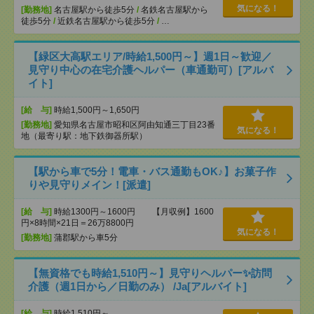
気になる！
[勤務地]
名古屋駅から徒歩5分
/
名鉄名古屋駅から
徒歩5分
/
近鉄名古屋駅から徒歩5分
/
…
【緑区大高駅エリア/時給1,500円～】週1日～歓迎／
見守り中心の在宅介護ヘルパー（車通勤可）[アルバ
イト]
[給 与]
時給1,500円～1,650円
[勤務地]
愛知県名古屋市昭和区阿由知通三丁目23番
気になる！
地（最寄り駅：地下鉄御器所駅）
【駅から車で5分！電車・バス通勤もOK♪】お菓子作
りや見守りメイン！[派遣]
[給 与]
時給1300円～1600円 【月収例】1600
円×8時間×21日＝26万8800円
気になる！
[勤務地]
蒲郡駅から車5分
【無資格でも時給1,510円～】見守りヘルパー✨訪問
介護（週1日から／日勤のみ） /Ja[アルバイト]
[給 与]
時給1,510円～