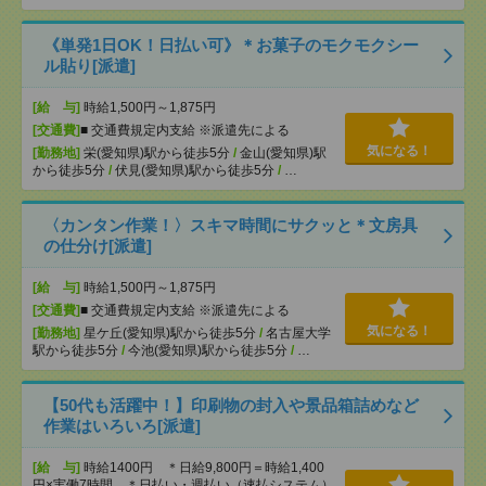
《単発1日OK！日払い可》＊お菓子のモクモクシー
ル貼り[派遣]
[給 与]
時給1,500円～1,875円
[交通費]
■ 交通費規定内支給 ※派遣先による
気になる！
[勤務地]
栄(愛知県)駅から徒歩5分
/
金山(愛知県)駅
から徒歩5分
/
伏見(愛知県)駅から徒歩5分
/
…
〈カンタン作業！〉スキマ時間にサクッと＊文房具
の仕分け[派遣]
[給 与]
時給1,500円～1,875円
[交通費]
■ 交通費規定内支給 ※派遣先による
気になる！
[勤務地]
星ケ丘(愛知県)駅から徒歩5分
/
名古屋大学
駅から徒歩5分
/
今池(愛知県)駅から徒歩5分
/
…
【50代も活躍中！】印刷物の封入や景品箱詰めなど
作業はいろいろ[派遣]
[給 与]
時給1400円 ＊日給9,800円＝時給1,400
円×実働7時間 ＊日払い・週払い（速払システム）