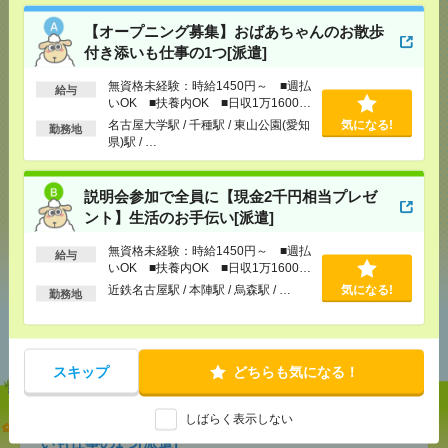
【オープニング募集】おばあちゃんのお散歩
応募ページへ
付き添いも仕事の1つ[派遣]
無資格未経験：時給1450円～ ■週払
給与
いOK ■扶養内OK ■日収1万1600円
気になる！
以上
名古屋大学駅 / 千種駅 / 東山公園(愛知
気になる!
勤務地
県)駅 / …
メール
LINE
で送る
で送る
説明会参加で全員に【現金2千円相当プレゼ
ント】生活のお手伝い[派遣]
シェア
ツイート
ブックマーク
無資格未経験：時給1450円～ ■週払
給与
いOK ■扶養内OK ■日収1万1600円
以上
近鉄名古屋駅 / 本陣駅 / 烏森駅 / …
気になる!
勤務地
あなたの閲覧履歴からの
おすすめ
スキップ
どちらも気になる！
しばらく表示しない
【オープニング募集】おばあちゃんのお散歩付き添
いも仕事の1つ[派遣]