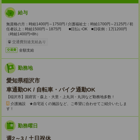
給与
無資格の方：時給1400円～1750円 / 介護福祉士：時給1700円～2125円 / 初
任者以上：時給1500円～1875円 ■日払いOK ■日収例：1万1200円
（時給1400円×8h）
交通費別途支給あり
全額支給
交通費
勤務地
愛知県稲沢市
車通勤OK / 自転車・バイク通勤OK
【稲沢市】国府宮・森上・大里・上丸渕・丸渕など勤務地多数！
介護施設 ★自宅近くの施設など、ご希望に合わせてご紹介いたしま
す！
勤務曜日
週2～3 / 土日祝休