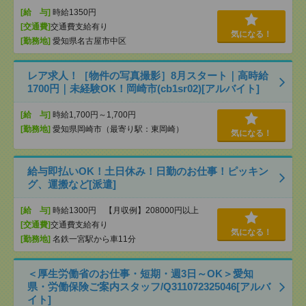
[給 与]
時給1350円
[交通費]
交通費支給有り
気になる！
[勤務地]
愛知県名古屋市中区
レア求人！［物件の写真撮影］8月スタート｜高時給
1700円｜未経験OK！岡崎市(cb1sr02)[アルバイト]
[給 与]
時給1,700円～1,700円
[勤務地]
愛知県岡崎市（最寄り駅：東岡崎）
気になる！
給与即払いOK！土日休み！日勤のお仕事！ピッキン
グ、運搬など[派遣]
[給 与]
時給1300円 【月収例】208000円以上
[交通費]
交通費支給有り
気になる！
[勤務地]
名鉄一宮駅から車11分
＜厚生労働省のお仕事・短期・週3日～OK＞愛知
県・労働保険ご案内スタッフ/Q311072325046[アルバ
イト]