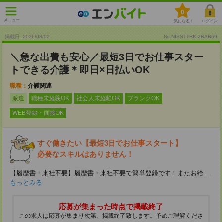
0
メニュー
気になる！
ログイン
掲載日 :2026
/
08
/
02
No.NISSTTRK-2BAB69
＼急な出費も安心／最短3日でお仕事スター
トできる介護＊即日×日払いOK
職種：
介護関連
派遣
職種未経験OK
社会人未経験OK
ブランクOK
WEB登録・面接OK
すぐ働きたい【最短3日でお仕事スタート】
必要なスキルはありません！
【履歴書・来社不要】履歴書・来社不要で簡単登録です！またお給
...
もっとみる
応募が集まった時点で掲載終了
この求人は応募が集まり次第、掲載終了致します。予めご理解くださ