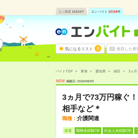
エン派遣
16424
件
エン バイト
22168
件
0
気になるリスト
保存した希
バイトTOP
東海
愛知県
緑区
3ヵ月
NEW
掲載日 :
2026
/
08
/
05
3ヵ月で73万円稼ぐ
相手など＊
介護関連
職種：
派遣
職種未経験OK
社会人未経験OK