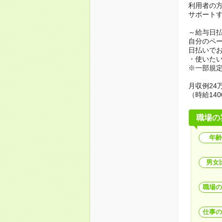
利用者の
サポート
～給与日
自分のペ
日払いで
・使いた
※一部規
月収例24万
（時給140
職場の
年齢
男女
職場の
仕事の