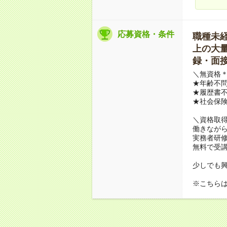
応募資格・条件
職種未経験
上の大量募
録・面接
＼無資格＊
★年齢不問
★履歴書不
★社会保
＼資格取
働きながら
実務者研
無料で受
少しでも
※こちら