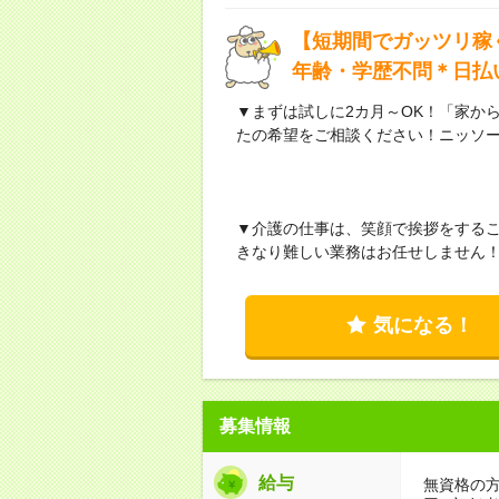
【短期間でガッツリ稼
年齢・学歴不問＊日払
▼まずは試しに2カ月～OK！「家か
たの希望をご相談ください！ニッソ
▼介護の仕事は、笑顔で挨拶をする
きなり難しい業務はお任せしません
気になる！
募集情報
給与
無資格の方：