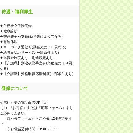
待遇・福利厚生
★各種社会保険完備
★健康診断
★交通費全額支給(勤務先により異なる)
★有給休暇
★車・バイク通勤可(勤務先により異なる)
★給与日払いサービス(一部条件あり)
★退職金制度あり（別途規定あり）
★【介護職】別途夜勤手当有(勤務先により異
なる)
★【介護職】資格取得応援制度(一部条件あり)
登録について
≪来社不要の電話面談OK！≫
（1）『お電話』または『応募フォーム』より
ご応募ください。
◎応募フォームからご応募は24時間受付
中！
◎お電話受付時間：9:30～21:00