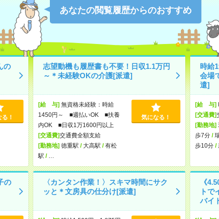
あなたの閲覧履歴からのおすすめ
んの
志望動機も履歴書も不要！日収1.1万円
時給
～＊未経験OKの介護[派遣]
会場
遣]
[給 与]
無資格未経験：時給
[給 与]
1450円～ ■週払いOK ■扶養
[交通費]
なる！
気になる！
内OK ■日収1万1600円以上
[勤務地]
[交通費]
交通費全額支給
歩7分
/
[勤務地]
徳重駅
/
大高駅
/
有松
歩10分
/
駅
/
…
子の
〈カンタン作業！〉スキマ時間にサク
《4.
ッと＊文房具の仕分け[派遣]
トで
バイト