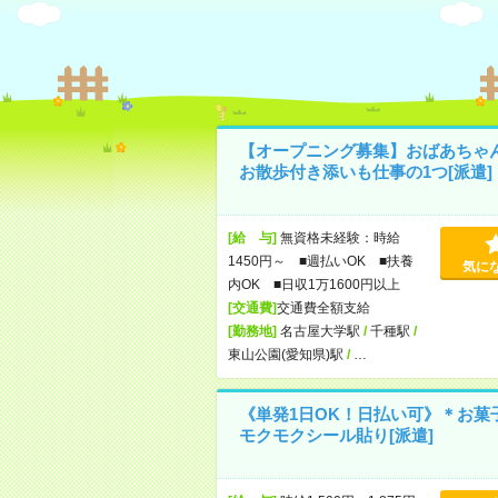
【オープニング募集】おばあちゃ
お散歩付き添いも仕事の1つ[派遣]
[給 与]
無資格未経験：時給
1450円～ ■週払いOK ■扶養
気に
内OK ■日収1万1600円以上
[交通費]
交通費全額支給
[勤務地]
名古屋大学駅
/
千種駅
/
東山公園(愛知県)駅
/
…
《単発1日OK！日払い可》＊お菓
モクモクシール貼り[派遣]