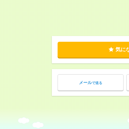
気に
メール
で送る