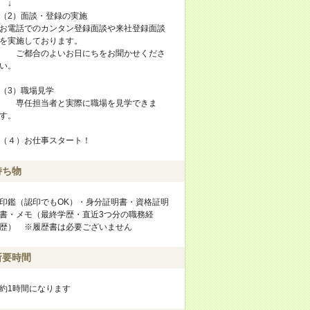
↓
（2）面談・登録の実施
お電話でのカンタン登録面談や来社登録面談
を実施しております。
ご都合のよいお日にちをお聞かせくださ
い。
（3）職場見学
専任担当者と実際に職場を見学できま
す。
（４）お仕事スタート！
持ち物
印鑑（認印でもOK）・身分証明書・資格証明
書・メモ（最終学歴・直近3つ分の職務経
歴） ※履歴書は必要ございません
所要時間
約1時間になります