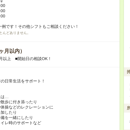
例】
:00
:00
:00
一例です！その他シフトもご相談ください！
とんどありません。
ヶ月以内）
月以上 ■開始日の相談OK！
方の日常生活をサポート！
には…
や散歩に付き添ったり
や体操などのレクレーションに
加したり
準備を一緒にしたり
トイレ時のサポートなど