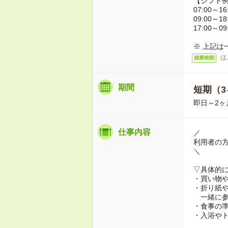
【シフト
07:00～16
09:00～18
17:00～09
※ 上記は
ほ
残業時間
期間
短期（3
即日～2ヶ
仕事内容
／
利用者の
＼
▽具体的
・買い物
・折り紙
一緒に参
・食事の
・入浴や