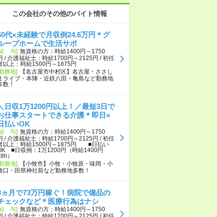
この会社のその他のバイト情報
50代×未経験で月収例24.6万円＊グ
ループホームで生活サポ
[給 与]
無資格の方：時給1400円～1750
円 / 介護福祉士：時給1700円～2125円 / 初任
者以上：時給1500円～1875円
[勤務地]
【名古屋市中村区】名古屋・ささし
まライブ・本陣・近鉄八田・亀島など勤務地
多数！
＼日収1万1200円以上！／最短3日で
お仕事スタートできる介護＊即日×
日払いOK
[給 与]
無資格の方：時給1400円～1750
円 / 介護福祉士：時給1700円～2125円 / 初任
者以上：時給1500円～1875円 ■日払い
OK ■日収例：1万1200円（時給1400円
×8h）
[勤務地]
【小牧市】小牧・小牧原・味岡・小
牧口・田県神社前など勤務地多数！
3ヵ月で73万円稼ぐ！病院で備品の
チェックなど＊医療行為はナシ
[給 与]
無資格の方：時給1400円～1750
円 / 介護福祉士：時給1700円～2125円 / 初任