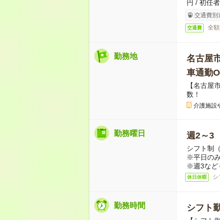
円 / 初任
交通費別
全額
交通費
勤務地
名古屋
車通勤O
【名古屋
数！
介護施設
勤務曜日
週2～3
シフト制
※平日のみ
※週3など
シ
休日休暇
勤務時間
シフト勤