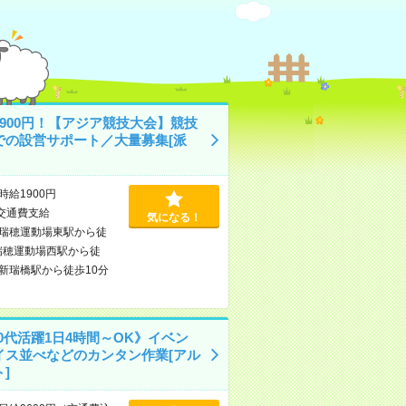
1900円！【アジア競技大会】競技
での設営サポート／大量募集[派
時給1900円
交通費支給
気になる！
瑞穂運動場東駅から徒
瑞穂運動場西駅から徒
新瑞橋駅から徒歩10分
50代活躍1日4時間～OK》イベン
イス並べなどのカンタン作業[アル
]