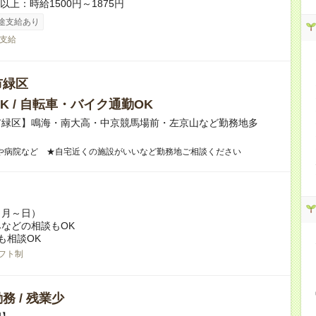
者以上：時給1500円～1875円
途支給あり
支給
市緑区
K / 自転車・バイク通勤OK
市緑区】鳴海・南大高・中京競馬場前・左京山など勤務地多
や病院など ★自宅近くの施設がいいなど勤務地ご相談ください
（月～日）
などの相談もOK
も相談OK
フト制
務 / 残業少