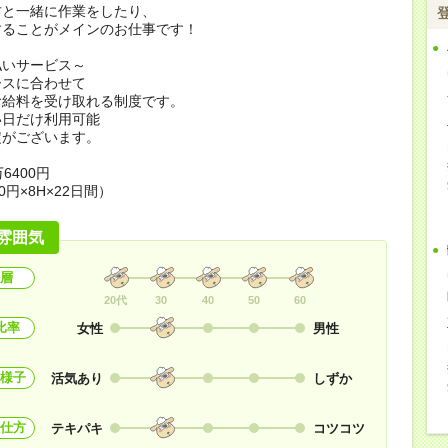
方と一緒に作業をしたり、
することがメインのお仕事です！
払いサービス～
ースに合わせて
お給料を受け取れる制度です。
い日だけ利用可能
定がございます。
6400円
0円×8H×22日間）
雰囲気
層
20代
30
40
50
60
比率
女性
男性
様子
活気あり
しずか
仕方
テキパキ
コツコツ