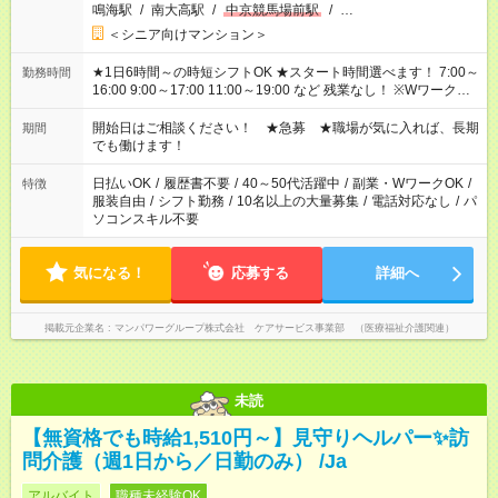
鳴海駅
/
南大高駅
/
中京競馬場前駅
/
…
＜シニア向けマンション＞
★1日6時間～の時短シフトOK ★スタート時間選べます！ 7:00～
勤務時間
16:00 9:00～17:00 11:00～19:00 など 残業なし！ ※Wワークの
場合、他のお仕事と合わせ週40時間超の就業はご案内できませ
ん ※法令に基づき、週20時間以上勤務は社会保険への加入対象
開始日はご相談ください！ ★急募 ★職場が気に入れば、長期
期間
となります ※労働者派遣法（日雇い派遣の原則禁止）により、
でも働けます！
短時間・短期間の就業はご案内が難しい場合があります
日払いOK
/
履歴書不要
/
40～50代活躍中
/
副業・WワークOK
/
特徴
服装自由
/
シフト勤務
/
10名以上の大量募集
/
電話対応なし
/
パ
ソコンスキル不要
気になる！
応募する
詳細へ
掲載元企業名
マンパワーグループ株式会社 ケアサービス事業部 （医療福祉介護関連）
未読
【無資格でも時給1,510円～】見守りヘルパー✨訪
問介護（週1日から／日勤のみ） /Ja
アルバイト
職種未経験OK