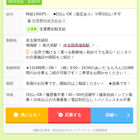
WEB登録・面接OK
時給1400円～ ■日払いOK（規定あり）※即日払い不可
給与
交通費別途支給あり
交通費全額支給
交通費
名古屋市緑区
勤務地
鳴海駅
/
南大高駅
/
中京競馬場前駅
/
…
＜近所で働ける！選べる勤務地＞初めてでも安心！ピッタリ
の介護施設や病院をご紹介！
★1日4時間～OK！ （例）9:00～18:00のあいだ もちろん1日8時
勤務時間
間のお仕事もご紹介可能です！ご希望をお聞かせください！★家
庭の都合でお休みが必要な場合も遠慮なくご相談ください。 ※
週最低15時間以上の勤務が必要です
長期のお仕事です。開始日はご相談ください！ ★急募です！
期間
日払いOK
/
履歴書不要
/
40～50代活躍中
/
服装自由
/
シフト勤
特徴
務
/
10名以上の大量募集
/
電話対応なし
/
パソコンスキル不要
気になる！
応募する
詳細へ
掲載元企業名
株式会社ネオキャリア ナイス！介護事業部