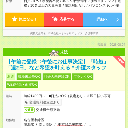
日払いOK
/
履歴書不要
/
40～50代活躍中
/
服装自由
/
シフト勤
特徴
務
/
10名以上の大量募集
/
電話対応なし
/
パソコンスキル不要
気になる！
応募する
詳細へ
掲載元企業名
株式会社ネオキャリア ナイス！介護事業部
掲載日：2026.08.04
未読
NEW
【午前に登録⇒午後にお仕事決定】「時短」
「週2日」など希望を叶える＊介護スタッフ
派遣
職種未経験OK
社会人未経験OK
ブランクOK
WEB登録・面接OK
時給1400円～ ■日払いOK（規定あり）※即日払い不可
給与
交通費別途支給あり
交通費全額支給
交通費
名古屋市緑区
勤務地
鳴海駅
/
南大高駅
/
中京競馬場前駅
/
…