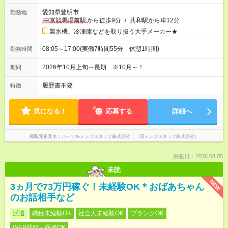
愛知県豊明市
勤務地
中京競馬場前駅
から徒歩9分
/
共和駅から車12分
製氷機、冷凍庫などを取り扱う大手メーカー★
08:05～17:00(実働7時間55分 休憩1時間)
勤務時間
2026年10月上旬～長期 ※10月～！
期間
履歴書不要
特徴
気になる！
応募する
詳細へ
掲載元企業名
パーソルテンプスタッフ株式会社 （旧テンプスタッフ株式会社）
掲載日：2026.08.05
未読
NEW
3ヵ月で73万円稼ぐ！未経験OK＊おばあちゃん
のお話相手など
派遣
職種未経験OK
社会人未経験OK
ブランクOK
WEB登録・面接OK