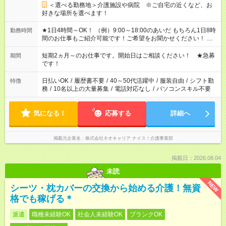
＜選べる勤務地＞介護施設や病院 ※ご自宅の近くなど、お
好きな場所を選べます！
★1日4時間～OK！ （例）9:00～18:00のあいだ もちろん1日8時
勤務時間
間のお仕事もご紹介可能です！ご希望をお聞かせください！ ※
週最低15時間以上の勤務が必要です
短期2ヵ月～のお仕事です。開始日はご相談ください！ ★急募
期間
です！
日払いOK
/
履歴書不要
/
40～50代活躍中
/
服装自由
/
シフト勤
特徴
務
/
10名以上の大量募集
/
電話対応なし
/
パソコンスキル不要
気になる！
応募する
詳細へ
掲載元企業名
株式会社ネオキャリア ナイス！介護事業部
掲載日：2026.08.04
未読
NEW
シーツ・枕カバーの交換から始める介護！無資
格でも稼げる＊
派遣
職種未経験OK
社会人未経験OK
ブランクOK