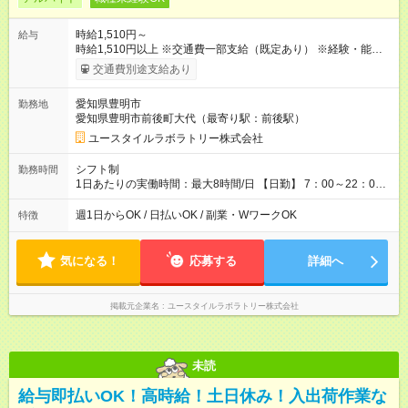
時給1,510円～
給与
時給1,510円以上 ※交通費一部支給（既定あり） ※経験・能力を
考慮して決定します 【収入例】 週1回勤務の場合：1,510円×8時
交通費別途支給あり
間×4回=4万8,320円 週3回勤務の場合：1,510円×8時間×12回
=14万4,960円 週5回勤務の場合：1,510円×8時間×20回=24万
愛知県豊明市
勤務地
1,600円 【試用期間】試用期間あり 試用期間の長さ：2ヶ月
愛知県豊明市前後町大代（最寄り駅：前後駅）
※ 雇用形態と給与に、本採用時と異なる部分があります。 雇用
形態：本採用時と同じです。 給与：時給 1,140円以上
ユースタイルラボラトリー株式会社
シフト制
勤務時間
1日あたりの実働時間：最大8時間/日 【日勤】 7：00～22：00
の間で8時間勤務（休憩時間は法定通り） ※週1日～OK ／ 夜勤
なし ＊＊ 勤務時間例 ＊＊ ■8時から17時 ■9時から18時 ■10
週1日からOK / 日払いOK / 副業・WワークOK
特徴
時から19時 ■12時から21時 など ※訪問先により変動 ※曜日固
定（毎週同じ曜日勤務）
気になる！
応募する
詳細へ
掲載元企業名
ユースタイルラボラトリー株式会社
未読
給与即払いOK！高時給！土日休み！入出荷作業な