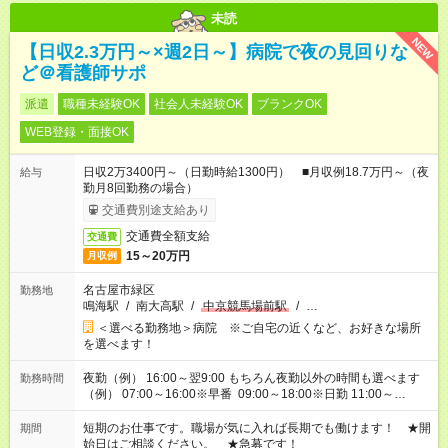
未読
NEW
【日収2.3万円～×週2日～】病院で夜の見回りな
ど＠看護師サポ
派遣
職種未経験OK
社会人未経験OK
ブランクOK
WEB登録・面接OK
日収2万3400円～（日勤時給1300円） ■月収例18.7万円～（夜
給与
勤月8回勤務の場合）
交通費別途支給あり
交通費全額支給
交通費
15～20万円
月収例
名古屋市緑区
勤務地
鳴海駅
/
南大高駅
/
中京競馬場前駅
/
…
＜選べる勤務地＞病院 ※ご自宅の近くなど、お好きな場所
を選べます！
夜勤（例） 16:00～翌9:00 もちろん夜勤以外の時間も選べます
勤務時間
（例） 07:00～16:00※早番 09:00～18:00※日勤 11:00～
20:00※遅番 ※時間は、固定・選べる施設もあるので、ご希望が
あれば調整できます！ ※シフト制。勤務地により実働時間が異
短期のお仕事です。職場が気に入れば長期でも働けます！ ★開
期間
なります。★家庭の都合でお休みが必要な場合も遠慮なくご相談
始日はご相談ください。 ★急募です！