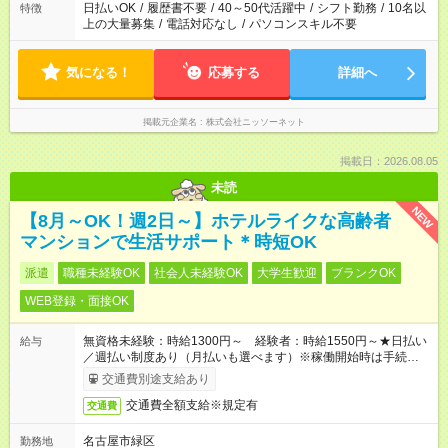
日払いOK
/
履歴書不要
/
40～50代活躍中
/
シフト勤務
/
10名以
特徴
上の大量募集
/
電話対応なし
/
パソコンスキル不要
気になる！
応募する
詳細へ
掲載元企業名
株式会社ニッソーネット
掲載日：2026.08.05
未読
NEW
【8月～OK！週2日～】ホテルライクな高齢者
マンションで生活サポート＊時短OK
派遣
職種未経験OK
社会人未経験OK
大学生歓迎
ブランクOK
WEB登録・面接OK
無資格未経験：時給1300円～ 経験者：時給1550円～★日払い
給与
／週払い制度あり（月払いも選べます）※稼働開始時は手続き完
了次第のお支払いとなります。
交通費別途支給あり
交通費全額支給※規定有
交通費
名古屋市緑区
勤務地