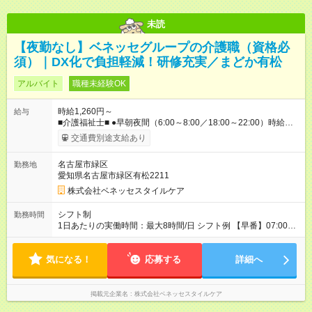
未読
【夜勤なし】ベネッセグループの介護職（資格必
須）｜DX化で負担軽減！研修充実／まどか有松
アルバイト
職種未経験OK
時給1,260円～
給与
■介護福祉士■ ●早朝夜間（6:00～8:00／18:00～22:00）時給：
1460円～ ●日中帯（8:00～18:00）時給：1360円～ ■初任者研修
交通費別途支給あり
■ ●早朝夜間（6:00～8:00／18:00～22:00）時給：1360円～ ●日
中帯（8:00～18:00）時給：1260円～ ※社内専門資格を取得し
名古屋市緑区
勤務地
た場合は手当支給（1資格につき、60円／時） 【試用期間】試
愛知県名古屋市緑区有松2211
用期間なし
株式会社ベネッセスタイルケア
シフト制
勤務時間
1日あたりの実働時間：最大8時間/日 シフト例 【早番】07:00～
16:00 【日勤】08:00～17:00／09:00～18:00 【遅番】11:00～
20:00 ※休憩は法定通り ※シフト時間はホームによって前後しま
気になる！
す。 詳細の勤務時間についてはお問合せください。 ※実働8時
応募する
詳細へ
間のシフト制勤務（早・日・遅）
掲載元企業名
株式会社ベネッセスタイルケア