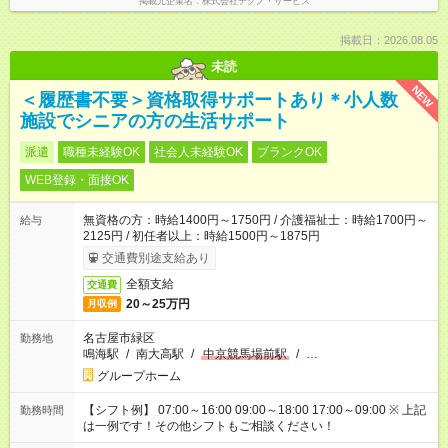
掲載元企業名
株式会社テクノ・サービス
掲載日：2026.08.05
未読
NEW
＜履歴書不要＞資格取得サポートあり＊小人数
施設でシニアの方の生活サポート
派遣
職種未経験OK
社会人未経験OK
ブランクOK
WEB登録・面接OK
無資格の方：時給1400円～1750円 / 介護福祉士：時給1700円～
給与
2125円 / 初任者以上：時給1500円～1875円
交通費別途支給あり
全額支給
交通費
20～25万円
月収例
名古屋市緑区
勤務地
鳴海駅
/
南大高駅
/
中京競馬場前駅
/
…
グループホーム
【シフト例】 07:00～16:00 09:00～18:00 17:00～09:00 ※ 上記
勤務時間
は一例です！その他シフトもご相談ください！