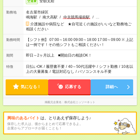
全額支給
交通費
名古屋市緑区
勤務地
鳴海駅
/
南大高駅
/
中京競馬場前駅
/
…
介護施設や病院など ★自宅近くの施設がいいなど勤務地ご
相談ください
【シフト例】 07:00～16:00 09:00～18:00 17:00～09:00 ※ 上記
勤務時間
は一例です！その他シフトもご相談ください！
即日～2ヶ月以上 ■開始日の相談OK！
期間
日払いOK
/
履歴書不要
/
40～50代活躍中
/
シフト勤務
/
10名以
特徴
上の大量募集
/
電話対応なし
/
パソコンスキル不要
気になる！
応募する
詳細へ
掲載元企業名
株式会社ニッソーネット
興味のあるバイト
は、とりあえず保存しよう♪
保存した求人は、後からまとめて応募できるよ。
企業からアプローチが届くことも！