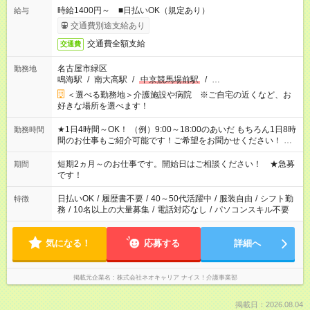
時給1400円～ ■日払いOK（規定あり）
給与
交通費別途支給あり
交通費全額支給
交通費
名古屋市緑区
勤務地
鳴海駅
/
南大高駅
/
中京競馬場前駅
/
…
＜選べる勤務地＞介護施設や病院 ※ご自宅の近くなど、お
好きな場所を選べます！
★1日4時間～OK！ （例）9:00～18:00のあいだ もちろん1日8時
勤務時間
間のお仕事もご紹介可能です！ご希望をお聞かせください！ ★
家庭の都合でお休みが必要な場合も遠慮なくご相談ください。
※週最低15時間以上の勤務が必要です
短期2ヵ月～のお仕事です。開始日はご相談ください！ ★急募
期間
です！
日払いOK
/
履歴書不要
/
40～50代活躍中
/
服装自由
/
シフト勤
特徴
務
/
10名以上の大量募集
/
電話対応なし
/
パソコンスキル不要
気になる！
応募する
詳細へ
掲載元企業名
株式会社ネオキャリア ナイス！介護事業部
掲載日：2026.08.04