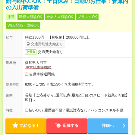
給与即払いOK！土日休み！日勤のお仕事！倉庫内
の入出荷準備
派遣
職種未経験OK
社会人未経験OK
ブランクOK
WEB登録・面接OK
時給1300円 【月収例】208000円以上
給与
交通費別途支給あり
交通費支給有り
交通費
愛知県大府市
勤務地
中京競馬場前駅
自動車輸送関係
8:00～17:05 ※表記のうち実働8時間です。
勤務時間
長期【ご応募から1週間以内(最短2日目)のスピード就業が可能】
期間
即日～
日払いOK
/
履歴書不要
/
電話対応なし
/
パソコンスキル不要
特徴
気になる！
応募する
詳細へ