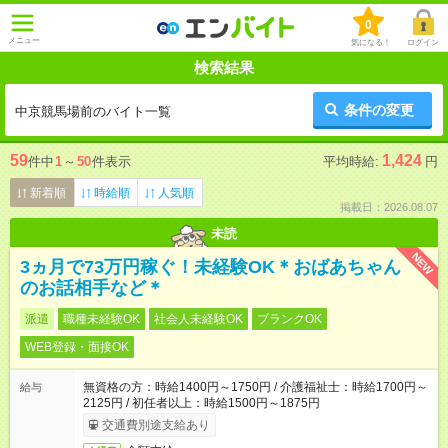
0
メニュー
気になる！
ログイン
検索結果
条件の変更
中京競馬場前のバイト一覧
59
1,424
件中
1
～
50
件表示
平均時給:
円
新着順
時給順
人気順
掲載日：2026.08.07
未読
NEW
3ヵ月で73万円稼ぐ！未経験OK＊おばあちゃん
のお話相手など＊
派遣
職種未経験OK
社会人未経験OK
ブランクOK
WEB登録・面接OK
無資格の方：時給1400円～1750円 / 介護福祉士：時給1700円～
給与
2125円 / 初任者以上：時給1500円～1875円
交通費別途支給あり