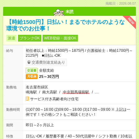
掲載日：2026.08.07
未読
NEW
【時給1500円】日払い！まるでホテルのような
環境でのお仕事！
派遣
ブランクOK
WEB登録・面接OK
初任者以上：時給1500円～1875円 / 介護福祉士：時給1700円～
給与
2125円 ■日払いOK
交通費別途支給あり
全額支給
交通費
25～30万円
月収例
名古屋市緑区
勤務地
鳴海駅
/
南大高駅
/
中京競馬場前駅
/
…
サービス付き高齢者向け住宅
(1)07:00～16:00 (2)09:00～18:00 (3)17:00～09:00 ※ 上記は一
勤務時間
例です！その他シフトもご相談ください！
即日～2ヶ月以上
期間
日払いOK
/
履歴書不要
/
40～50代活躍中
/
シフト勤務
/
10名以
特徴