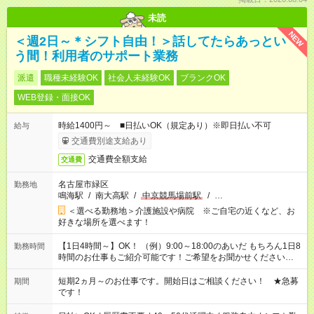
未読
NEW
＜週2日～＊シフト自由！＞話してたらあっとい
う間！利用者のサポート業務
派遣
職種未経験OK
社会人未経験OK
ブランクOK
WEB登録・面接OK
時給1400円～ ■日払いOK（規定あり）※即日払い不可
給与
交通費別途支給あり
交通費全額支給
交通費
名古屋市緑区
勤務地
鳴海駅
/
南大高駅
/
中京競馬場前駅
/
…
＜選べる勤務地＞介護施設や病院 ※ご自宅の近くなど、お
好きな場所を選べます！
【1日4時間～】OK！ （例）9:00～18:00のあいだ もちろん1日8
勤務時間
時間のお仕事もご紹介可能です！ご希望をお聞かせください！
その他の時間帯もあなたのライフスタイルに合わせて お選びい
ただけます！ 【シフト固定もOK】★家庭の都合でお休みが必要
短期2ヵ月～のお仕事です。開始日はご相談ください！ ★急募
期間
な場合も遠慮なくご相談ください。 ※週最低15時間以上の勤務
です！
が必要です