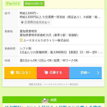
アルバイト
職種未経験OK
時給1,830円～
給与
時給1,830円以上 ※交通費一部支給（既定あり） ※経験・能力を
考慮して決定します 【収入例】 週1回勤務の場合：1,830円×8時
交通費別途支給あり
間×4回=5万8,560円 週3回勤務の場合：1,830円×8時間×12回
=17万5,680円 【試用期間】試用期間あり 試用期間の長さ：2ヶ
愛知県豊明市
勤務地
月 ※ 雇用形態と給与に、本採用時と異なる部分があります。 雇
愛知県豊明市前後町大代（最寄り駅：前後駅）
用形態：本採用時と同じです。 給与：時給 1,570円以上
ユースタイルラボラトリー株式会社
シフト制
勤務時間
1日あたりの実働時間：最大8時間/日 【夜勤】 22：00～翌9：
00 ※週1日～OK ／ 夜勤専従 ＊＊ 勤務時間例 ＊＊ ■22時か
ら翌7時 ■23時から翌8時 ■24時から翌9時 など ※上記の時間
週1日からOK / 日払いOK / 副業・WワークOK
特徴
内で8時間勤務（休憩1時間）ご利用者様により、時間は異なり
ます。 ※曜日固定（毎週同じ曜日での勤務となります）
気になる！
応募する
詳細へ
掲載元企業名
ユースタイルラボラトリー株式会社
未読