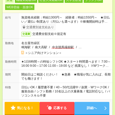
派遣
職種未経験OK
社会人未経験OK
大学生歓迎
ブランクOK
WEB登録・面接OK
無資格未経験：時給1300円～ 経験者：時給1550円～ ★日払
給与
い／週払い制度あり（月払いも選べます）※稼働開始時は手続き
完了次第のお支払いとなります。
交通費別途支給あり
交通費全額支給※規定有
交通費
名古屋市緑区
勤務地
鳴海駅
/
南大高駅
/
中京競馬場前駅
/
…
＜シニア向けマンション＞
★1日6時間～の時短シフトOK ★スタート時間選べます！ 7:00～
勤務時間
16:00 9:00～17:00 11:00～19:00 など 残業なし！ ※Wワークの
場合、他のお仕事と合わせ週40時間超の就業はご案内できませ
ん ※法令に基づき、週20時間以上勤務は社会保険への加入対象
開始日はご相談ください！ ★急募 ★職場が気に入れば、長期
期間
となります ※労働者派遣法（日雇い派遣の原則禁止）により、
でも働けます！
短時間・短期間の就業はご案内が難しい場合があります
日払いOK
/
履歴書不要
/
40～50代活躍中
/
副業・WワークOK
/
特徴
服装自由
/
シフト勤務
/
10名以上の大量募集
/
電話対応なし
/
パ
ソコンスキル不要
気になる！
応募する
詳細へ