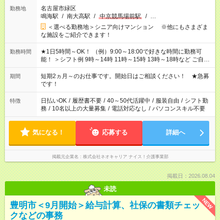
名古屋市緑区
勤務地
鳴海駅
/
南大高駅
/
中京競馬場前駅
/
…
＜選べる勤務地＞シニア向けマンション ※他にもさまざま
な施設をご紹介できます！
★1日5時間～OK！ （例）9:00～18:00で好きな時間に勤務可
勤務時間
能！ ＞シフト例 9時～14時 11時～15時 13時～18時など ご自身
のご都合に合わせて勤務時間をご相談ください！ ★家庭の都合
でお休みや時間の調整が必要な場合も遠慮なくご相談くださ
短期2ヵ月～のお仕事です。開始日はご相談ください！ ★急募
期間
い。
です！
日払いOK
/
履歴書不要
/
40～50代活躍中
/
服装自由
/
シフト勤
特徴
務
/
10名以上の大量募集
/
電話対応なし
/
パソコンスキル不要
気になる！
応募する
詳細へ
掲載元企業名
株式会社ネオキャリア ナイス！介護事業部
掲載日：2026.08.04
未読
NEW
豊明市＜9月開始＞給与計算、社保の書類チェッ
クなどの事務