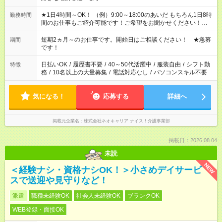
★1日4時間～OK！ （例）9:00～18:00のあいだ もちろん1日8時
勤務時間
間のお仕事もご紹介可能です！ご希望をお聞かせください！★家
庭の都合でお休みが必要な場合も遠慮なくご相談ください。 ※
週最低15時間以上の勤務が必要です
短期2ヵ月～のお仕事です。開始日はご相談ください！ ★急募
期間
です！
日払いOK
/
履歴書不要
/
40～50代活躍中
/
服装自由
/
シフト勤
特徴
務
/
10名以上の大量募集
/
電話対応なし
/
パソコンスキル不要
気になる！
応募する
詳細へ
掲載元企業名
株式会社ネオキャリア ナイス！介護事業部
掲載日：2026.08.04
未読
NEW
＜経験ナシ・資格ナシOK！＞小さめデイサービ
スで送迎や見守りなど！
派遣
職種未経験OK
社会人未経験OK
ブランクOK
WEB登録・面接OK