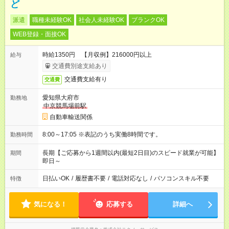
ど
派遣
職種未経験OK
社会人未経験OK
ブランクOK
WEB登録・面接OK
時給1350円 【月収例】216000円以上
給与
交通費別途支給あり
交通費支給有り
交通費
愛知県大府市
勤務地
中京競馬場前駅
自動車輸送関係
8:00～17:05 ※表記のうち実働8時間です。
勤務時間
長期【ご応募から1週間以内(最短2日目)のスピード就業が可能】
期間
即日～
日払いOK
/
履歴書不要
/
電話対応なし
/
パソコンスキル不要
特徴
気になる！
応募する
詳細へ