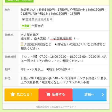
無資格の方：時給1400円～1750円 / 介護福祉士：時給1700円～
給与
2125円 / 初任者以上：時給1500円～1875円
交通費別途支給あり
全額支給
交通費
名古屋市緑区
勤務地
鳴海駅
/
南大高駅
/
中京競馬場前駅
/
…
介護施設や病院など ★自宅近くの施設がいいなど勤務地ご
相談ください
【シフト例】 07:00～16:00 09:00～18:00 17:00～09:00 ※ 上記
勤務時間
は一例です！その他シフトもご相談ください！
即日～2ヶ月以上 ■開始日の相談OK！
期間
日払いOK
/
履歴書不要
/
40～50代活躍中
/
シフト勤務
/
10名以
特徴
上の大量募集
/
電話対応なし
/
パソコンスキル不要
気になる！
応募する
詳細へ
掲載元企業名
株式会社ニッソーネット