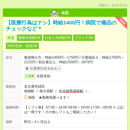
掲載日：2026.08.05
未読
NEW
【医療行為はナシ】時給1400円！病院で備品の
チェックなど＊
派遣
職種未経験OK
社会人未経験OK
ブランクOK
WEB登録・面接OK
無資格の方：時給1400円～1750円 / 介護福祉士：時給1700円～
給与
2125円 / 初任者以上：時給1500円～1875円
交通費別途支給あり
全額支給
交通費
名古屋市緑区
勤務地
鳴海駅
/
南大高駅
/
中京競馬場前駅
/
…
病院 ★勤務地選べます！
【シフト例】 07:00～16:00 09:00～18:00 17:00～09:00 ※ 上記
勤務時間
は一例です！その他シフトもご相談ください！
即日～2ヶ月以上
期間