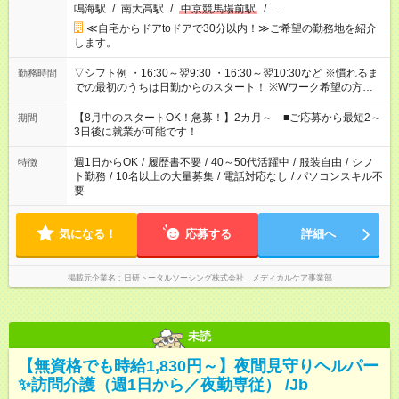
鳴海駅
/
南大高駅
/
中京競馬場前駅
/
…
≪自宅からドアtoドアで30分以内！≫ご希望の勤務地を紹介
します。
▽シフト例 ・16:30～翌9:30 ・16:30～翌10:30など ※慣れるま
勤務時間
での最初のうちは日勤からのスタート！ ※Wワーク希望の方へ
今ご覧のお仕事で希望する勤務時間と、もう1つのお仕事の勤務
時間。 合計で週40時間を超える場合は応募できません。
【8月中のスタートOK！急募！】2カ月～ ■ご応募から最短2～
期間
3日後に就業が可能です！
週1日からOK
/
履歴書不要
/
40～50代活躍中
/
服装自由
/
シフ
特徴
ト勤務
/
10名以上の大量募集
/
電話対応なし
/
パソコンスキル不
要
気になる！
応募する
詳細へ
掲載元企業名
日研トータルソーシング株式会社 メディカルケア事業部
未読
【無資格でも時給1,830円～】夜間見守りヘルパー
✨訪問介護（週1日から／夜勤専従） /Jb