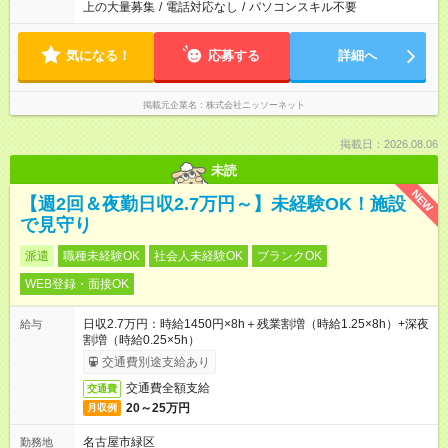
上の大量募集
/
電話対応なし
/
パソコンスキル不要
気になる！
応募する
詳細へ
掲載元企業名
株式会社ニッソーネット
掲載日：2026.08.06
未読
NEW
【週2回＆夜勤日収2.7万円～】未経験OK！施設
で見守り
派遣
職種未経験OK
社会人未経験OK
ブランクOK
WEB登録・面接OK
日収2.7万円：時給1450円×8h＋残業割増（時給1.25×8h）+深夜
給与
割増（時給0.25×5h）
交通費別途支給あり
交通費全額支給
交通費
20～25万円
月収例
名古屋市緑区
勤務地