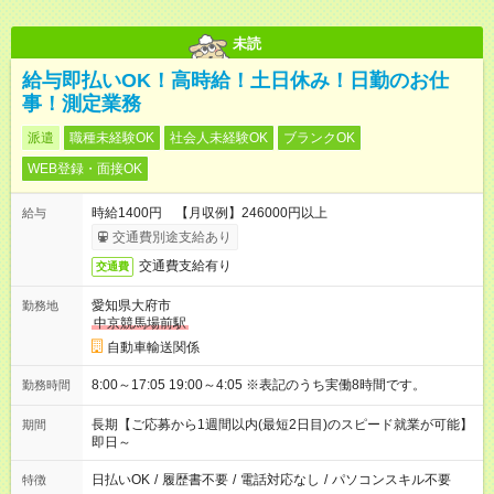
未読
給与即払いOK！高時給！土日休み！日勤のお仕
事！測定業務
派遣
職種未経験OK
社会人未経験OK
ブランクOK
WEB登録・面接OK
時給1400円 【月収例】246000円以上
給与
交通費別途支給あり
交通費支給有り
交通費
愛知県大府市
勤務地
中京競馬場前駅
自動車輸送関係
8:00～17:05 19:00～4:05 ※表記のうち実働8時間です。
勤務時間
長期【ご応募から1週間以内(最短2日目)のスピード就業が可能】
期間
即日～
日払いOK
/
履歴書不要
/
電話対応なし
/
パソコンスキル不要
特徴