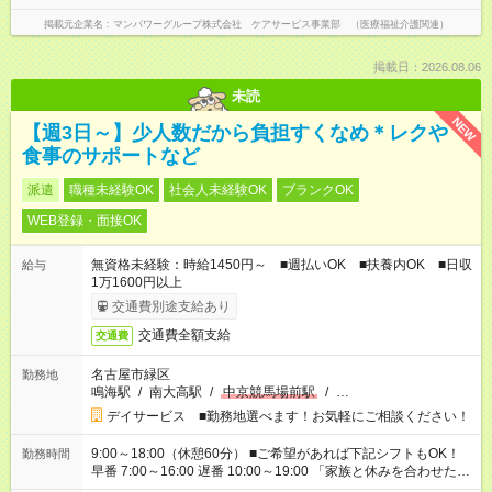
掲載元企業名
マンパワーグループ株式会社 ケアサービス事業部 （医療福祉介護関連）
掲載日：2026.08.06
未読
NEW
【週3日～】少人数だから負担すくなめ＊レクや
食事のサポートなど
派遣
職種未経験OK
社会人未経験OK
ブランクOK
WEB登録・面接OK
無資格未経験：時給1450円～ ■週払いOK ■扶養内OK ■日収
給与
1万1600円以上
交通費別途支給あり
交通費全額支給
交通費
名古屋市緑区
勤務地
鳴海駅
/
南大高駅
/
中京競馬場前駅
/
…
デイサービス ■勤務地選べます！お気軽にご相談ください！
9:00～18:00（休憩60分） ■ご希望があれば下記シフトもOK！
勤務時間
早番 7:00～16:00 遅番 10:00～19:00 「家族と休みを合わせた
い」 「余裕を持って夕飯の準備がしたい」 「できれば残業はし