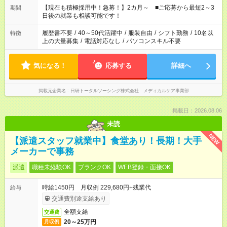
たくない」 など、ご希望を教えてくださいね。 ※Wワーク希望
【現在も積極採用中！急募！】2カ月～ ■ご応募から最短2～3
期間
の方へ 今ご覧のお仕事で希望する勤務時間と、もう1つのお仕事
日後の就業も相談可能です！
の勤務時間。 合計で週40時間を超える場合は応募できません。
履歴書不要
/
40～50代活躍中
/
服装自由
/
シフト勤務
/
10名以
特徴
上の大量募集
/
電話対応なし
/
パソコンスキル不要
気になる！
応募する
詳細へ
掲載元企業名
日研トータルソーシング株式会社 メディカルケア事業部
掲載日：2026.08.06
未読
NEW
【派遣スタッフ就業中】食堂あり！長期！大手
メーカーで事務
派遣
職種未経験OK
ブランクOK
WEB登録・面接OK
時給1450円 月収例 229,680円+残業代
給与
交通費別途支給あり
全額支給
交通費
20～25万円
月収例