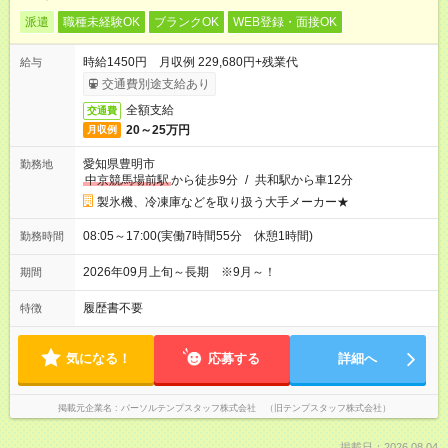
派遣
職種未経験OK
ブランクOK
WEB登録・面接OK
時給1450円 月収例 229,680円+残業代
給与
交通費別途支給あり
全額支給
交通費
20～25万円
月収例
愛知県豊明市
勤務地
中京競馬場前駅
から徒歩9分
/
共和駅から車12分
製氷機、冷凍庫などを取り扱う大手メーカー★
08:05～17:00(実働7時間55分 休憩1時間)
勤務時間
2026年09月上旬～長期 ※9月～！
期間
履歴書不要
特徴
気になる！
応募する
詳細へ
掲載元企業名
パーソルテンプスタッフ株式会社 （旧テンプスタッフ株式会社）
掲載日：2026.08.04