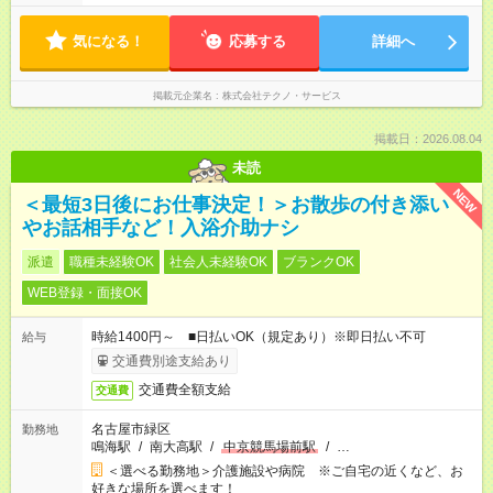
気になる！
応募する
詳細へ
掲載元企業名
株式会社テクノ・サービス
掲載日：2026.08.04
未読
NEW
＜最短3日後にお仕事決定！＞お散歩の付き添い
やお話相手など！入浴介助ナシ
派遣
職種未経験OK
社会人未経験OK
ブランクOK
WEB登録・面接OK
時給1400円～ ■日払いOK（規定あり）※即日払い不可
給与
交通費別途支給あり
交通費全額支給
交通費
名古屋市緑区
勤務地
鳴海駅
/
南大高駅
/
中京競馬場前駅
/
…
＜選べる勤務地＞介護施設や病院 ※ご自宅の近くなど、お
好きな場所を選べます！