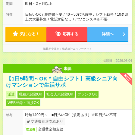
即日～2ヶ月以上
期間
日払いOK
/
履歴書不要
/
40～50代活躍中
/
シフト勤務
/
10名以
特徴
上の大量募集
/
電話対応なし
/
パソコンスキル不要
気になる！
応募する
詳細へ
掲載元企業名
株式会社ニッソーネット
掲載日：2026.08.04
未読
NEW
【1日5時間～OK＊自由シフト】高級シニア向
けマンションで生活サポ
派遣
職種未経験OK
社会人未経験OK
ブランクOK
WEB登録・面接OK
時給1400円～ ■日払いOK（規定あり）※即日払い不可
給与
交通費別途支給あり
交通費全額支給
交通費