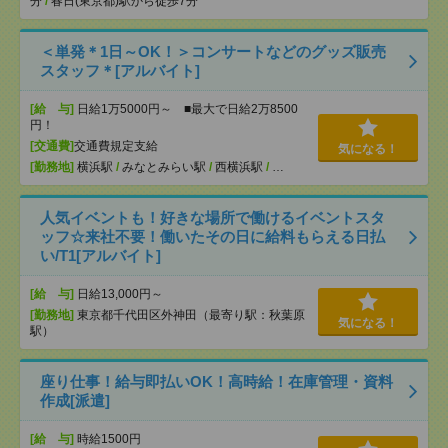
分
/
春日(東京都)駅から徒歩7分
＜単発＊1日～OK！＞コンサートなどのグッズ販売
スタッフ＊[アルバイト]
[給 与]
日給1万5000円～ ■最大で日給2万8500
円！
[交通費]
交通費規定支給
気になる！
[勤務地]
横浜駅
/
みなとみらい駅
/
西横浜駅
/
…
人気イベントも！好きな場所で働けるイベントスタ
ッフ☆来社不要！働いたその日に給料もらえる日払
い/T1[アルバイト]
[給 与]
日給13,000円～
[勤務地]
東京都千代田区外神田（最寄り駅：秋葉原
気になる！
駅）
座り仕事！給与即払いOK！高時給！在庫管理・資料
作成[派遣]
[給 与]
時給1500円