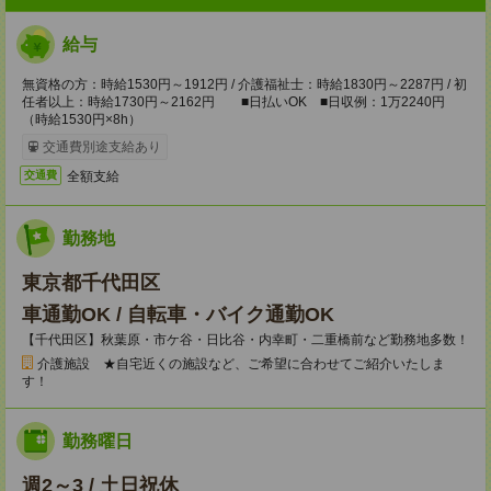
給与
無資格の方：時給1530円～1912円 / 介護福祉士：時給1830円～2287円 / 初
任者以上：時給1730円～2162円 ■日払いOK ■日収例：1万2240円
（時給1530円×8h）
交通費別途支給あり
全額支給
交通費
勤務地
東京都千代田区
車通勤OK / 自転車・バイク通勤OK
【千代田区】秋葉原・市ケ谷・日比谷・内幸町・二重橋前など勤務地多数！
介護施設 ★自宅近くの施設など、ご希望に合わせてご紹介いたしま
す！
勤務曜日
週2～3 / 土日祝休