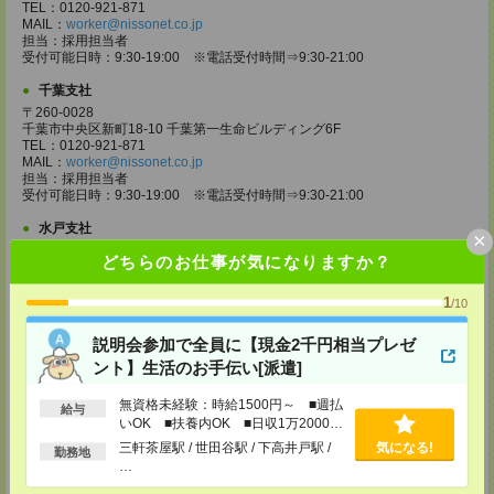
TEL：0120-921-871
MAIL：
worker@nissonet.co.jp
担当：採用担当者
受付可能日時：9:30-19:00 ※電話受付時間⇒9:30-21:00
千葉支社
〒260-0028
千葉市中央区新町18-10 千葉第一生命ビルディング6F
TEL：0120-921-871
MAIL：
worker@nissonet.co.jp
担当：採用担当者
受付可能日時：9:30-19:00 ※電話受付時間⇒9:30-21:00
水戸支社
×
〒310-0011 茨城県水戸市三の丸1-4-73 水戸京成ビル4F
どちらのお仕事が気になりますか？
TEL：0120-921-871
MAIL：
worker@nissonet.co.jp
担当：採用担当者
1
/10
受付可能日時：9:30-19:00 ※電話受付時間⇒9:30-21:00
説明会参加で全員に【現金2千円相当プレゼ
宇都宮支社
ント】生活のお手伝い[派遣]
〒320-0811 栃木県宇都宮市大通り1-2-11 フコク生命ビル4F
TEL：0120-921-871
無資格未経験：時給1500円～ ■週払
MAIL：
worker@nissonet.co.jp
給与
担当：採用担当者
いOK ■扶養内OK ■日収1万2000円
受付可能日時：9:30-19:00 ※電話受付時間⇒9:30-21:00
以上
三軒茶屋駅 / 世田谷駅 / 下高井戸駅 /
気になる!
勤務地
…
高崎支社
埼玉県さいたま市大宮区仲町2-23-2 大宮仲町センタービル3F（さいたま