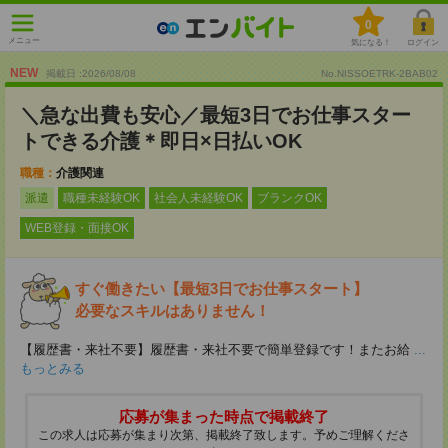
0
メニュー
気になる！
ログイン
NEW
掲載日 :2026
/
08
/
08
No.NISSOETRK-2BAB02
＼急な出費も安心／最短3日でお仕事スター
トできる介護＊即日×日払いOK
職種：
介護関連
派遣
職種未経験OK
社会人未経験OK
ブランクOK
WEB登録・面接OK
すぐ働きたい【最短3日でお仕事スタート】
必要なスキルはありません！
【履歴書・来社不要】履歴書・来社不要で簡単登録です！またお給
...
もっとみる
応募が集まった時点で掲載終了
この求人は応募が集まり次第、掲載終了致します。予めご理解くださ