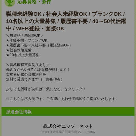
応募資格・条件
職種未経験OK / 社会人未経験OK / ブランクOK /
10名以上の大量募集 / 履歴書不要 / 40～50代活躍
中 / WEB登録・面接OK
＼無資格＊未経験OK／
★年齢不問・ブランクOK
★履歴書不要・来社不要（電話登録OK）
★社会保険完備
★10名以上大量募集
＼資格取得支援制度あり／
働きながら0円で介護資格が取れます！
実務者研修の資格講座を
無料で受講できます（一部条件有）
少しでも興味があれば「気になる」をクリック！
※こちらは求人例です。ご希望にあわせて幅広くご提案いたします。
派遣会社情報
株式会社ニッソーネット
労働者派遣事業許可番号:派27－029007