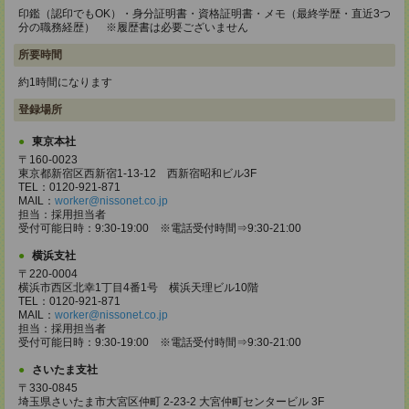
印鑑（認印でもOK）・身分証明書・資格証明書・メモ（最終学歴・直近3つ
分の職務経歴） ※履歴書は必要ございません
所要時間
約1時間になります
登録場所
東京本社
〒160-0023
東京都新宿区西新宿1-13-12 西新宿昭和ビル3F
TEL：0120-921-871
MAIL：
worker@nissonet.co.jp
担当：採用担当者
受付可能日時：9:30-19:00 ※電話受付時間⇒9:30-21:00
横浜支社
〒220-0004
横浜市西区北幸1丁目4番1号 横浜天理ビル10階
TEL：0120-921-871
MAIL：
worker@nissonet.co.jp
担当：採用担当者
受付可能日時：9:30-19:00 ※電話受付時間⇒9:30-21:00
さいたま支社
〒330-0845
埼玉県さいたま市大宮区仲町 2-23-2 大宮仲町センタービル 3F