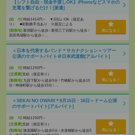
【シフト自由・現金手渡しOK】iPhoneなどスマホの
充電を繋げるだけ！[派遣]
[給 与]
時給1414円～ ▼日払いOK（規定あ
り） ■初勤務手当あり ※規定による
[勤務地]
新宿駅から徒歩
/
新宿三丁目駅から徒歩
/
気になる！
高田馬場駅から徒歩
/
…
＜日本を代表するバンド＊サカナクション＞ツアー
公演のサポートバイト＠日本武道館[アルバイト]
[給 与]
時給1250円～
[交通費]
支給（規定有り）
気になる！
[勤務地]
九段下駅から徒歩5分
/
竹橋駅から徒歩10
分
/
神保町駅から徒歩15分
/
…
＜SEKAI NO OWARI＊8月15日・16日＞ドーム公演
のサポートバイト[アルバイト]
[給 与]
時給1250円～
[交通費]
支給（規定有り）
気になる！
[勤務地]
後楽園駅から徒歩5分
/
水道橋駅から徒歩5