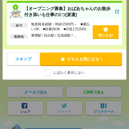
支社内）
【オープニング募集】おばあちゃんのお散歩
TEL：0120-921-871
MAIL：
worker@nissonet.co.jp
付き添いも仕事の1つ[派遣]
担当：採用担当者
受付可能日時：9:30-19:00 ※電話受付時間⇒9:30-21:00
無資格未経験：時給1500円～ ■週払
給与
いOK ■扶養内OK ■日収1万2000円
以上
巣鴨駅 / 目白駅 / 北池袋駅 / …
気になる!
勤務地
応募ページへ
スキップ
どちらも気になる！
気になる！
しばらく表示しない
メール
LINE
で送る
で送る
シェア
ツイート
ブックマーク