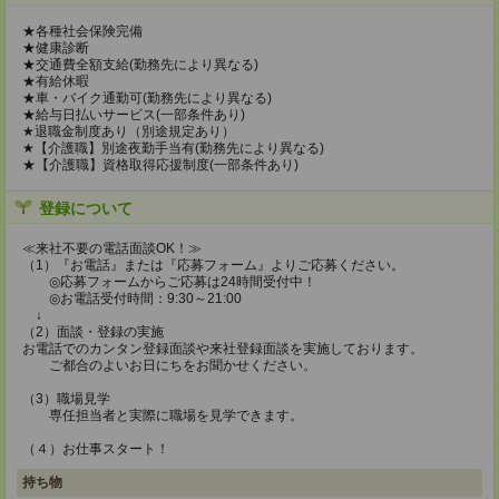
★各種社会保険完備
★健康診断
★交通費全額支給(勤務先により異なる)
★有給休暇
★車・バイク通勤可(勤務先により異なる)
★給与日払いサービス(一部条件あり)
★退職金制度あり（別途規定あり）
★【介護職】別途夜勤手当有(勤務先により異なる)
★【介護職】資格取得応援制度(一部条件あり)
登録について
≪来社不要の電話面談OK！≫
（1）『お電話』または『応募フォーム』よりご応募ください。
◎応募フォームからご応募は24時間受付中！
◎お電話受付時間：9:30～21:00
↓
（2）面談・登録の実施
お電話でのカンタン登録面談や来社登録面談を実施しております。
ご都合のよいお日にちをお聞かせください。
（3）職場見学
専任担当者と実際に職場を見学できます。
（４）お仕事スタート！
持ち物