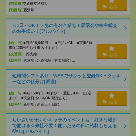
[交通費]
交通費支給有り
気になる！
[勤務地]
藤沢駅
＜1日～OK！＞あの有名企業も！展示会や株主総会
のお手伝い！[アルバイト]
[給 与]
■日給16,840円～ ■日払いOK ■実働3時
間5,120円のお仕事あります！
[交通費]
一部支給
気になる！
[勤務地]
東京駅
/
水道橋駅
/
有楽町駅
/
…
短時間シフトあり！WEBでサクッと登録OK＊クッキ
ーなどの仕分け[派遣]
[給 与]
時給1500円 ■日払い・週払いOK！(規定
あり) ■現金日払いもOK(規定あり)
気になる！
[勤務地]
新宿駅
/
新宿三丁目駅
ちいさいかわいいキャラのイベントも！好きな場所
で働ける☆来社不要！働いたその日に給料もらえる
◎/T1[アルバイト]