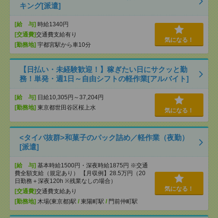
キング[派遣]
[給 与]
時給1340円
[交通費]
交通費支給有り
気になる！
[勤務地]
宇都宮駅から車10分
【日払い・未経験歓迎！】稼ぎたい日にサクッと勤
務！単発・週1日～自由シフトの軽作業[アルバイト]
[給 与]
日給10,305円～37,204円
[勤務地]
東京都世田谷区桜上水
気になる！
<タイパ抜群>和菓子のパック詰め／軽作業（夜勤）
[派遣]
[給 与]
基本時給1500円・深夜時給1875円 ※交通
費全額支給（規定あり） 【月収例】28.5万円（20
日勤務＋深夜120h ※残業なしの場合）
気になる！
[交通費]
交通費支給あり
[勤務地]
木場(東京都)駅
/
東陽町駅
/
門前仲町駅