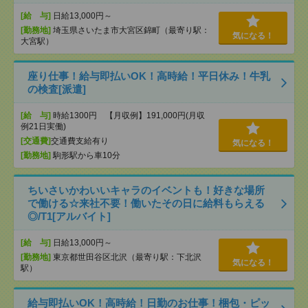
[給 与]
日給13,000円～
[勤務地]
埼玉県さいたま市大宮区錦町（最寄り駅：
気になる！
大宮駅）
座り仕事！給与即払いOK！高時給！平日休み！牛乳
の検査[派遣]
[給 与]
時給1300円 【月収例】191,000円(月収
例21日実働)
[交通費]
交通費支給有り
気になる！
[勤務地]
駒形駅から車10分
ちいさいかわいいキャラのイベントも！好きな場所
で働ける☆来社不要！働いたその日に給料もらえる
◎/T1[アルバイト]
[給 与]
日給13,000円～
[勤務地]
東京都世田谷区北沢（最寄り駅：下北沢
気になる！
駅）
給与即払いOK！高時給！日勤のお仕事！梱包・ピッ