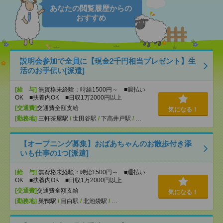
あなたの閲覧履歴からの
おすすめ
説明会参加で全員に【現金2千円相当プレゼント】生
活のお手伝い[派遣]
[給 与]
無資格未経験：時給1500円～ ■週払い
OK ■扶養内OK ■日収1万2000円以上
[交通費]
交通費全額支給
気になる！
[勤務地]
三軒茶屋駅
/
世田谷駅
/
下高井戸駅
/
…
【オープニング募集】おばあちゃんのお散歩付き添
いも仕事の1つ[派遣]
[給 与]
無資格未経験：時給1500円～ ■週払い
OK ■扶養内OK ■日収1万2000円以上
[交通費]
交通費全額支給
気になる！
[勤務地]
巣鴨駅
/
目白駅
/
北池袋駅
/
…