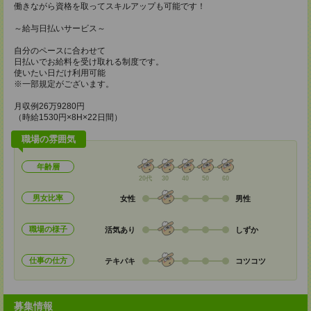
働きながら資格を取ってスキルアップも可能です！
～給与日払いサービス～
自分のペースに合わせて
日払いでお給料を受け取れる制度です。
使いたい日だけ利用可能
※一部規定がございます。
月収例26万9280円
（時給1530円×8H×22日間）
職場の雰囲気
年齢層
20代
30
40
50
60
男女比率
女性
男性
職場の様子
活気あり
しずか
仕事の仕方
テキパキ
コツコツ
募集情報