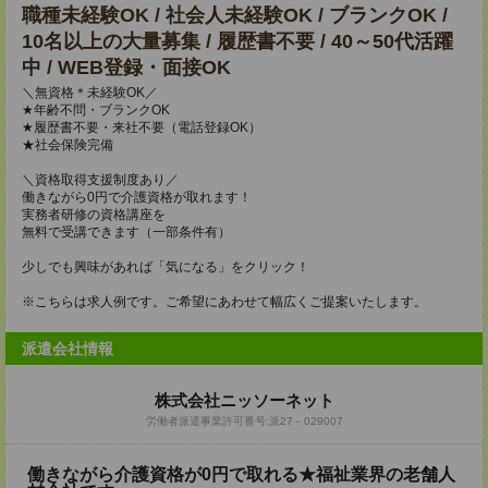
職種未経験OK / 社会人未経験OK / ブランクOK /
10名以上の大量募集 / 履歴書不要 / 40～50代活躍
中 / WEB登録・面接OK
＼無資格＊未経験OK／
★年齢不問・ブランクOK
★履歴書不要・来社不要（電話登録OK）
★社会保険完備
＼資格取得支援制度あり／
働きながら0円で介護資格が取れます！
実務者研修の資格講座を
無料で受講できます（一部条件有）
少しでも興味があれば「気になる」をクリック！
※こちらは求人例です。ご希望にあわせて幅広くご提案いたします。
派遣会社情報
株式会社ニッソーネット
労働者派遣事業許可番号:派27－029007
働きながら介護資格が0円で取れる★福祉業界の老舗人