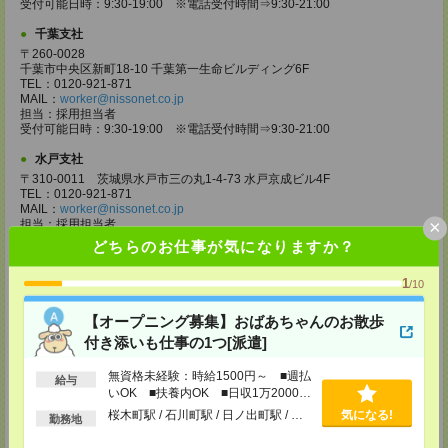
受付可能日時：9:30-19:00 ※電話受付時間⇒9:30-21:00
千葉支社
〒260-0028
千葉市中央区新町18-10 千葉第一生命ビルディング6F
TEL：0120-921-871
MAIL：
worker@nissonet.co.jp
担当：採用担当者
受付可能日時：9:30-19:00 ※電話受付時間⇒9:30-21:00
水戸支社
〒310-0011 茨城県水戸市三の丸1-4-73 水戸京成ビル4F
TEL：0120-921-871
MAIL：
worker@nissonet.co.jp
×
担当：採用担当者
受付可能日時：9:30-19:00 ※電話受付時間⇒9:30-21:00
どちらのお仕事が気になりますか？
宇都宮支社
1
/10
〒320-0811 栃木県宇都宮市大通り1-2-11 フコク生命ビル4F
TEL：0120-921-871
MAIL：
worker@nissonet.co.jp
【オープニング募集】おばあちゃんのお散歩
担当：採用担当者
付き添いも仕事の1つ[派遣]
受付可能日時：9:30-19:00 ※電話受付時間⇒9:30-21:00
無資格未経験：時給1500円～ ■週払
高崎支社
給与
いOK ■扶養内OK ■日収1万2000円
埼玉県さいたま市大宮区仲町2-23-2 大宮仲町センタービル3F（さいたま
以上
支社内）
桜木町駅 / 石川町駅 / 日ノ出町駅 / …
気になる!
勤務地
TEL：0120-921-871
MAIL：
worker@nissonet.co.jp