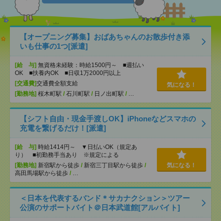
【オープニング募集】おばあちゃんのお散歩付き添
いも仕事の1つ[派遣]
[給 与]
無資格未経験：時給1500円～ ■週払い
OK ■扶養内OK ■日収1万2000円以上
[交通費]
交通費全額支給
気になる！
[勤務地]
桜木町駅
/
石川町駅
/
日ノ出町駅
/
…
【シフト自由・現金手渡しOK】iPhoneなどスマホの
充電を繋げるだけ！[派遣]
[給 与]
時給1414円～ ▼日払いOK（規定あ
り） ■初勤務手当あり ※規定による
[勤務地]
新宿駅から徒歩
/
新宿三丁目駅から徒歩
/
気になる！
高田馬場駅から徒歩
/
…
＜日本を代表するバンド＊サカナクション＞ツアー
公演のサポートバイト＠日本武道館[アルバイト]