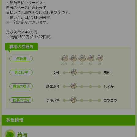
～給与日払いサービス～
自分のペースに合わせて
日払いでお給料を受け取れる制度です。
・使いたい日だけ利用可能
※一部規定がございます。
月収例26万4000円
（時給1500円×8H×22日間）
職場の雰囲気
年齢層
20代
30
40
50
60
男女比率
女性
男性
職場の様子
活気あり
しずか
仕事の仕方
テキパキ
コツコツ
募集情報
給与