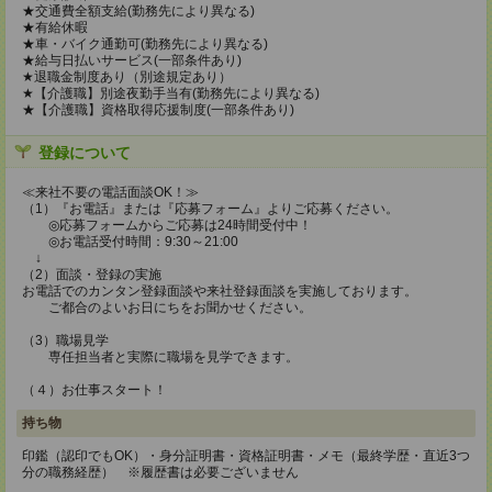
★交通費全額支給(勤務先により異なる)
★有給休暇
★車・バイク通勤可(勤務先により異なる)
★給与日払いサービス(一部条件あり)
★退職金制度あり（別途規定あり）
★【介護職】別途夜勤手当有(勤務先により異なる)
★【介護職】資格取得応援制度(一部条件あり)
登録について
≪来社不要の電話面談OK！≫
（1）『お電話』または『応募フォーム』よりご応募ください。
◎応募フォームからご応募は24時間受付中！
◎お電話受付時間：9:30～21:00
↓
（2）面談・登録の実施
お電話でのカンタン登録面談や来社登録面談を実施しております。
ご都合のよいお日にちをお聞かせください。
（3）職場見学
専任担当者と実際に職場を見学できます。
（４）お仕事スタート！
持ち物
印鑑（認印でもOK）・身分証明書・資格証明書・メモ（最終学歴・直近3つ
分の職務経歴） ※履歴書は必要ございません