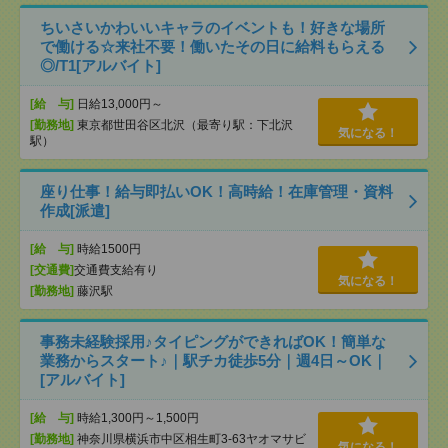
ちいさいかわいいキャラのイベントも！好きな場所
で働ける☆来社不要！働いたその日に給料もらえる
◎/T1[アルバイト]
[給 与]
日給13,000円～
[勤務地]
東京都世田谷区北沢（最寄り駅：下北沢
気になる！
駅）
座り仕事！給与即払いOK！高時給！在庫管理・資料
作成[派遣]
[給 与]
時給1500円
[交通費]
交通費支給有り
気になる！
[勤務地]
藤沢駅
事務未経験採用♪タイピングができればOK！簡単な
業務からスタート♪｜駅チカ徒歩5分｜週4日～OK｜
[アルバイト]
[給 与]
時給1,300円～1,500円
[勤務地]
神奈川県横浜市中区相生町3-63ヤオマサビ
気になる！