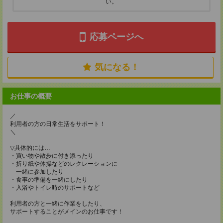
い。
応募ページへ
気になる！
お仕事の概要
／
利用者の方の日常生活をサポート！
＼
▽具体的には…
・買い物や散歩に付き添ったり
・折り紙や体操などのレクレーションに
一緒に参加したり
・食事の準備を一緒にしたり
・入浴やトイレ時のサポートなど
利用者の方と一緒に作業をしたり、
サポートすることがメインのお仕事です！