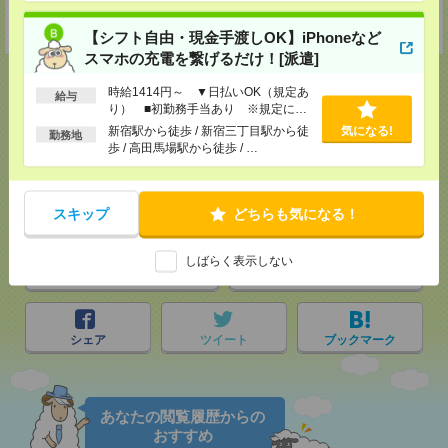
担当：採用担当者
受付可能日時：9:30-19:00 ※電話受付時間⇒9:30-21:00
【シフト自由・現金手渡しOK】iPhoneなど
スマホの充電を繋げるだけ！[派遣]
時給1414円～ ▼日払いOK（規定あ
給与
り） ■初勤務手当あり ※規定によ
る
新宿駅から徒歩 / 新宿三丁目駅から徒
気になる!
応募ページへ
勤務地
歩 / 高田馬場駅から徒歩 / …
気になる！
スキップ
どちらも気になる！
しばらく表示しない
メール
LINE
で送る
で送る
シェア
ツイート
ブックマーク
あなたの閲覧履歴からの
おすすめ