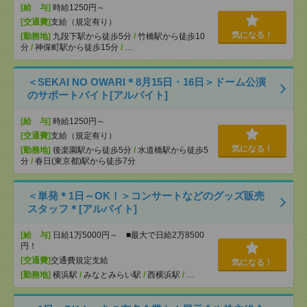
[給 与]
時給1250円～
[交通費]
支給（規定有り）
気になる！
[勤務地]
九段下駅から徒歩5分
/
竹橋駅から徒歩10
分
/
神保町駅から徒歩15分
/
…
＜SEKAI NO OWARI＊8月15日・16日＞ドーム公演
のサポートバイト[アルバイト]
[給 与]
時給1250円～
[交通費]
支給（規定有り）
気になる！
[勤務地]
後楽園駅から徒歩5分
/
水道橋駅から徒歩5
分
/
春日(東京都)駅から徒歩7分
＜単発＊1日～OK！＞コンサートなどのグッズ販売
スタッフ＊[アルバイト]
[給 与]
日給1万5000円～ ■最大で日給2万8500
円！
[交通費]
交通費規定支給
気になる！
[勤務地]
横浜駅
/
みなとみらい駅
/
西横浜駅
/
…