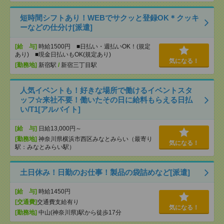
短時間シフトあり！WEBでサクッと登録OK＊クッキ
ーなどの仕分け[派遣]
[給 与]
時給1500円 ■日払い・週払いOK！(規定
あり) ■現金日払いもOK(規定あり)
気になる！
[勤務地]
新宿駅
/
新宿三丁目駅
人気イベントも！好きな場所で働けるイベントスタ
ッフ☆来社不要！働いたその日に給料もらえる日払
い/T1[アルバイト]
[給 与]
日給13,000円～
[勤務地]
神奈川県横浜市西区みなとみらい（最寄り
気になる！
駅：みなとみらい駅）
土日休み！日勤のお仕事！製品の袋詰めなど[派遣]
[給 与]
時給1450円
[交通費]
交通費支給有り
気になる！
[勤務地]
中山(神奈川県)駅から徒歩17分