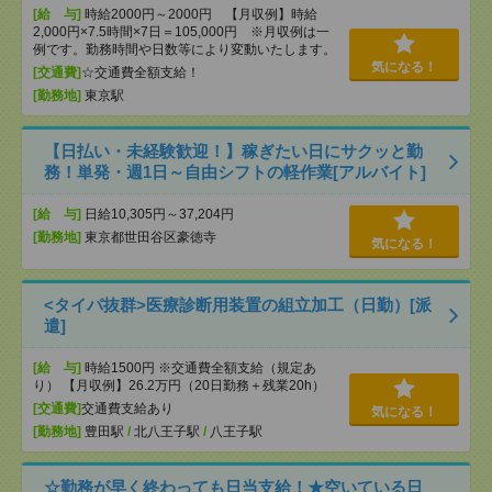
[給 与]
時給2000円～2000円 【月収例】時給
2,000円×7.5時間×7日＝105,000円 ※月収例は一
例です。勤務時間や日数等により変動いたします。
気になる！
[交通費]
☆交通費全額支給！
[勤務地]
東京駅
【日払い・未経験歓迎！】稼ぎたい日にサクッと勤
務！単発・週1日～自由シフトの軽作業[アルバイト]
[給 与]
日給10,305円～37,204円
[勤務地]
東京都世田谷区豪徳寺
気になる！
<タイパ抜群>医療診断用装置の組立加工（日勤）[派
遣]
[給 与]
時給1500円 ※交通費全額支給（規定あ
り） 【月収例】26.2万円（20日勤務＋残業20h）
[交通費]
交通費支給あり
気になる！
[勤務地]
豊田駅
/
北八王子駅
/
八王子駅
☆勤務が早く終わっても日当支給！★空いている日