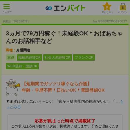
0
メニュー
気になる！
ログイン
掲載日 :2026
/
07
/
31
No.NISSOETRK-2SG177
3ヵ月で79万円稼ぐ！未経験OK＊おばあちゃ
んのお話相手など
職種：
介護関連
派遣
職種未経験OK
社会人未経験OK
ブランクOK
WEB登録・面接OK
【短期間でガッツリ稼ぐなら介護】
年齢・学歴不問＊日払いOK＊電話登録OK
▼まずは試しに2カ月～OK！「家から徒歩圏内の施設がいい」「
...も
っとみる
応募が集まった時点で掲載終了
この求人は応募が集まり次第、掲載終了致します。予めご理解くださ