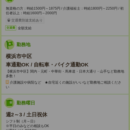
無資格の方：時給1500円～1875円 / 介護福祉士：時給1800円～2250円 / 初
任者以上：時給1600円～2000円
交通費別途支給あり
全額支給
交通費
勤務地
横浜市中区
車通勤OK / 自転車・バイク通勤OK
【横浜市中区】関内・元町・中華街・馬車道・日本大通り・山手など勤務地
多数！
介護施設や病院など ★自宅近くの施設がいいなど勤務地ご相談くださ
い
勤務曜日
週2～3 / 土日祝休
シフト制（月～日）
※平日のみなどの相談もOK