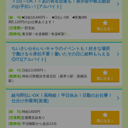
＜1日～OK！＞あの有名企業も！展示会や株主総会
のお手伝い！[アルバイト]
[給 与]
■日給16,840円～ ■日払いOK ■実働3時
間5,120円のお仕事あります！
[交通費]
一部支給
気になる！
[勤務地]
東京駅
/
水道橋駅
/
有楽町駅
/
…
ちいさいかわいいキャラのイベントも！好きな場所
で働ける☆来社不要！働いたその日に給料もらえる
◎/T1[アルバイト]
[給 与]
日給13,000円～
[勤務地]
神奈川県横浜市港北区（最寄り駅：新横浜
気になる！
駅）
給与即払いOK！高時給！平日休み！日勤のお仕事！
仕分け作業等[派遣]
[給 与]
時給1600円
[交通費]
交通費支給有り
気になる！
[勤務地]
平沼橋駅から徒歩12分