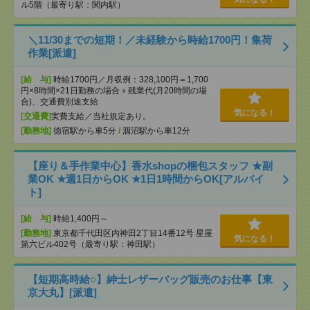
ル5階（最寄り駅：関内駅）
＼11/30までの短期！／未経験から時給1700円！集荷
作業[派遣]
[給 与]
時給1700円／月収例：328,100円＝1,700
円×8時間×21日勤務の場合＋残業代(月20時間の場
合)、交通費別途支給
気になる！
[交通費]
実費支給／当社規定あり。
[勤務地]
徳宿駅から車5分
/
涸沼駅から車12分
【座り＆手作業中心】香水shopの梱包スタッフ ★副
業OK ★週1日からOK ★1日1時間からOK[アルバイ
ト]
[給 与]
時給1,400円～
[勤務地]
東京都千代田区内神田2丁目14番12号 星屋
気になる！
第六ビル402号（最寄り駅：神田駅）
【短期高時給○】紳士レザーバッグ販売のお仕事【東
京大丸】[派遣]