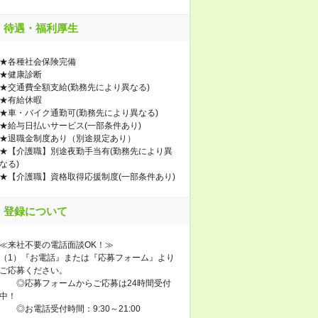
待遇・福利厚生
★各種社会保険完備
★健康診断
★交通費全額支給(勤務先により異なる)
★有給休暇
★車・バイク通勤可(勤務先により異なる)
★給与日払いサービス(一部条件あり)
★退職金制度あり（別途規定あり）
★【介護職】別途夜勤手当有(勤務先により異
なる)
★【介護職】資格取得応援制度(一部条件あり)
登録について
≪来社不要の電話面談OK！≫
（1）『お電話』または『応募フォーム』より
ご応募ください。
◎応募フォームからご応募は24時間受付
中！
◎お電話受付時間：9:30～21:00