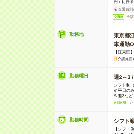
円 / 初任
交通費別
全額
交通費
勤務地
東京都
車通勤O
【江東区
介護施設
勤務曜日
週2～3 
シフト制
※平日のみ
※週3など
シ
休日休暇
勤務時間
シフト勤
【シフト