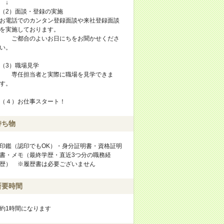
↓
（2）面談・登録の実施
お電話でのカンタン登録面談や来社登録面談
を実施しております。
ご都合のよいお日にちをお聞かせくださ
い。
（3）職場見学
専任担当者と実際に職場を見学できま
す。
（４）お仕事スタート！
持ち物
印鑑（認印でもOK）・身分証明書・資格証明
書・メモ（最終学歴・直近3つ分の職務経
歴） ※履歴書は必要ございません
所要時間
約1時間になります