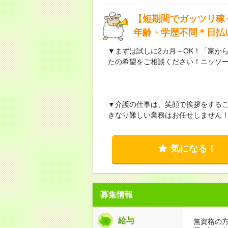
【短期間でガッツリ稼
年齢・学歴不問＊日払
▼まずは試しに2カ月～OK！「家か
たの希望をご相談ください！ニッソ
▼介護の仕事は、笑顔で挨拶をする
きなり難しい業務はお任せしません
気になる！
募集情報
給与
無資格の方：