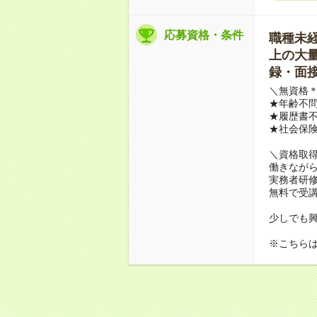
応募資格・条件
職種未経験
上の大量募
録・面接
＼無資格＊
★年齢不問
★履歴書不
★社会保
＼資格取
働きながら
実務者研
無料で受
少しでも
※こちら