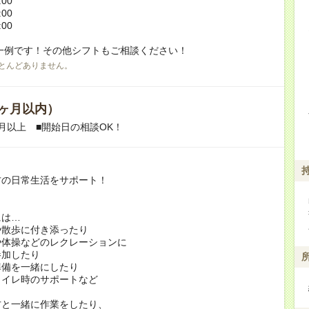
:00
:00
:00
一例です！その他シフトもご相談ください！
とんどありません。
ヶ月以内）
月以上 ■開始日の相談OK！
方の日常生活をサポート！
には…
や散歩に付き添ったり
や体操などのレクレーションに
加したり
準備を一緒にしたり
トイレ時のサポートなど
方と一緒に作業をしたり、