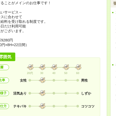
することがメインのお仕事です！
払いサービス～
ースに合わせて
お給料を受け取れる制度です。
い日だけ利用可能
定がございます。
9280円
0円×8H×22日間）
雰囲気
層
20代
30
40
50
60
比率
女性
男性
様子
活気あり
しずか
仕方
テキパキ
コツコツ