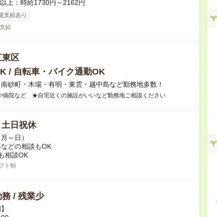
者以上：時給1730円～2162円
途支給あり
支給
江東区
K / 自転車・バイク通勤OK
】南砂町・木場・有明・東雲・越中島など勤務地多数！
や病院など ★自宅近くの施設がいいなど勤務地ご相談ください
/ 土日祝休
（月～日）
などの相談もOK
も相談OK
フト制
務 / 残業少
例】