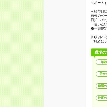
サポート
～給与日
自分のペ
日払いで
・使いた
※一部規
月収例26万
（時給153
職場の
年齢
男女
職場の
仕事の