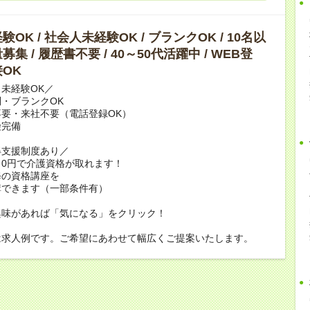
OK / 社会人未経験OK / ブランクOK / 10名以
集 / 履歴書不要 / 40～50代活躍中 / WEB登
OK
未経験OK／
・ブランクOK
要・来社不要（電話登録OK）
険完備
得支援制度あり／
0円で介護資格が取れます！
修の資格講座を
講できます（一部条件有）
興味があれば「気になる」をクリック！
は求人例です。ご希望にあわせて幅広くご提案いたします。