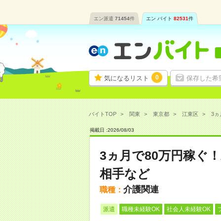
エン派遣
71454
件
エン バイト
82531
件
0
気になるリスト
保存した希
バイトTOP
関東
東京都
江東区
3ヵ
掲載日 :
2026
/
08
/
03
3ヵ月で80万円稼ぐ
相手など
介護関連
職種：
派遣
職種未経験OK
社会人未経験OK