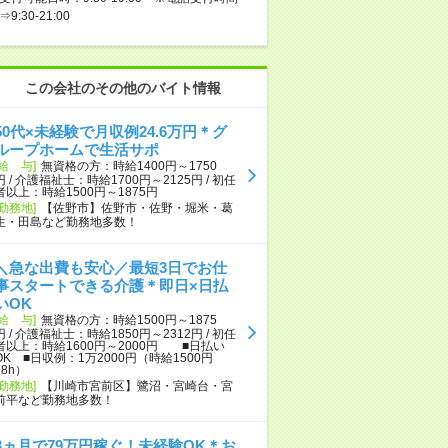
⇒9:30-21:00
この会社のその他のバイト情報
50代×未経験で月収例24.6万円＊グ
ループホームで生活サポ
[給 与]
無資格の方：時給1400円～1750
円 / 介護福祉士：時給1700円～2125円 / 初任
者以上：時給1500円～1875円
[勤務地]
【佐野市】佐野市・佐野・堀米・葛
生・田島など勤務地多数！
＼急な出費も安心／最短3日でお仕
事スタートできる介護＊即日×日払
いOK
[給 与]
無資格の方：時給1500円～1875
円 / 介護福祉士：時給1850円～2312円 / 初任
者以上：時給1600円～2000円 ■日払い
OK ■日収例：1万2000円（時給1500円
×8h）
[勤務地]
【川崎市宮前区】鷺沼・宮崎台・宮
前平など勤務地多数！
3ヵ月で79万円稼ぐ！未経験OK＊お