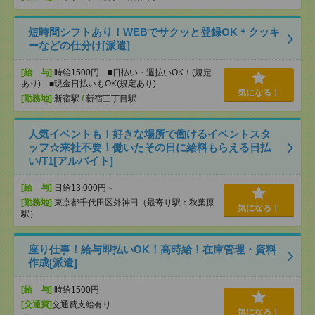
短時間シフトあり！WEBでサクッと登録OK＊クッキ
ーなどの仕分け[派遣]
[給 与]
時給1500円 ■日払い・週払いOK！(規定
あり) ■現金日払いもOK(規定あり)
気になる！
[勤務地]
新宿駅
/
新宿三丁目駅
人気イベントも！好きな場所で働けるイベントスタ
ッフ☆来社不要！働いたその日に給料もらえる日払
い/T1[アルバイト]
[給 与]
日給13,000円～
[勤務地]
東京都千代田区外神田（最寄り駅：秋葉原
気になる！
駅）
座り仕事！給与即払いOK！高時給！在庫管理・資料
作成[派遣]
[給 与]
時給1500円
[交通費]
交通費支給有り
気になる！