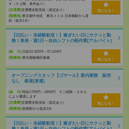
す（※上限、条件あり）
[交通費]
交通費全額支給（規定あり）
気になる！
[勤務地]
東京都中央区 東京メトロ 日本橋駅から直
結（徒歩1分）
【日払い・未経験歓迎！】稼ぎたい日にサクッと勤
務！単発・週1日～自由シフトの軽作業[アルバイト]
[給 与]
日給10,305円～37,204円
[勤務地]
東京都板橋区板橋
気になる！
オープニングスタッフ【ゴヤール】案内業務 販売
なし 銀座[派遣]
[給 与]
時給1700円～1800円 ※ご経験・スキル
により優遇します
[交通費]
交通費全額支給（規定あり）
気になる！
[勤務地]
銀座駅から徒歩3分
【日払い・未経験歓迎！】稼ぎたい日にサクッと勤
務！単発・週1日～自由シフトの軽作業[アルバイト]