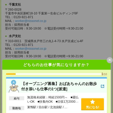
千葉支社
〒260-0028
千葉市中央区新町18-10 千葉第一生命ビルディング6F
TEL：0120-921-871
MAIL：
worker@nissonet.co.jp
担当：採用担当者
受付可能日時：9:30-19:00 ※電話受付時間⇒9:30-21:00
水戸支社
〒310-0011 茨城県水戸市三の丸1-4-73 水戸京成ビル4F
TEL：0120-921-871
MAIL：
worker@nissonet.co.jp
担当：採用担当者
受付可能日時：9:30-19:00 ※電話受付時間⇒9:30-21:00
×
宇都宮支社
どちらのお仕事が気になりますか？
〒320-0811 栃木県宇都宮市大通り1-2-11 フコク生命ビル4F
TEL：0120-921-871
1
/10
MAIL：
worker@nissonet.co.jp
担当：採用担当者
【オープニング募集】おばあちゃんのお散歩
受付可能日時：9:30-19:00 ※電話受付時間⇒9:30-21:00
付き添いも仕事の1つ[派遣]
高崎支社
埼玉県さいたま市大宮区仲町2-23-2 大宮仲町センタービル3F（さいたま
無資格未経験：時給1500円～ ■週払
給与
支社内）
いOK ■扶養内OK ■日収1万2000円
TEL：0120-921-871
以上
巣鴨駅 / 目白駅 / 北池袋駅 / …
気になる!
MAIL：
worker@nissonet.co.jp
勤務地
担当：採用担当者