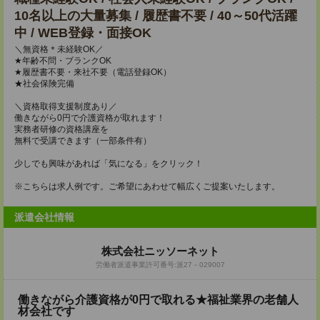
10名以上の大量募集 / 履歴書不要 / 40～50代活躍
中 / WEB登録・面接OK
＼無資格＊未経験OK／
★年齢不問・ブランクOK
★履歴書不要・来社不要（電話登録OK）
★社会保険完備
＼資格取得支援制度あり／
働きながら0円で介護資格が取れます！
実務者研修の資格講座を
無料で受講できます（一部条件有）
少しでも興味があれば「気になる」をクリック！
※こちらは求人例です。ご希望にあわせて幅広くご提案いたします。
派遣会社情報
株式会社ニッソーネット
労働者派遣事業許可番号:派27－029007
働きながら介護資格が0円で取れる★福祉業界の老舗人
材会社です