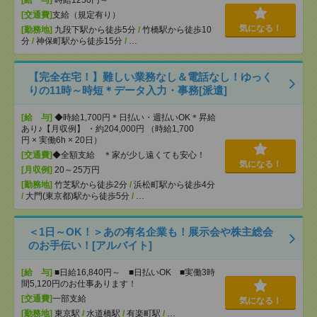
[給 与]
時給1250円～
[交通費]
支給（規定有り）
気になる！
[勤務地]
九段下駅から徒歩5分
/
竹橋駅から徒歩10
分
/
神保町駅から徒歩15分
/
…
【完全在宅！】難しい業務なし＆電話なし！ゆっく
りの11時～時短＊データ入力・事務[派遣]
[給 与]
◆時給1,700円＊日払い・週払いOK＊昇給
あり♪【月収例】 ・約204,000円 （時給1,700
円 × 実働6h × 20日）
[交通費]
◆全額支給 ＊家が少し遠くても安心！
気になる！
[月収例]
20～25万円
[勤務地]
竹芝駅から徒歩2分
/
浜松町駅から徒歩4分
/
大門(東京都)駅から徒歩5分
/
…
＜1日～OK！＞あの有名企業も！展示会や株主総会
のお手伝い！[アルバイト]
[給 与]
■日給16,840円～ ■日払いOK ■実働3時
間5,120円のお仕事あります！
[交通費]
一部支給
気になる！
[勤務地]
東京駅
/
水道橋駅
/
有楽町駅
/
…