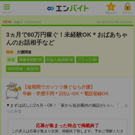
0
メニュー
気になる！
ログイン
NEW
掲載日 :2026
/
08
/
03
No.NISSOETRK-2SG156
3ヵ月で80万円稼ぐ！未経験OK＊おばあちゃ
んのお話相手など
職種：
介護関連
派遣
職種未経験OK
社会人未経験OK
ブランクOK
WEB登録・面接OK
【短期間でガッツリ稼ぐなら介護】
年齢・学歴不問＊日払いOK＊電話登録OK
▼まずは試しに2カ月～OK！「家から徒歩圏内の施設がいい」「
...も
っとみる
応募が集まった時点で掲載終了
この求人は応募が集まり次第、掲載終了致します。予めご理解くださ