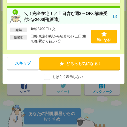
受付可能日時：9:30-19:00 ※電話受付時間⇒9:30-21:00
＼！完全在宅！／土日含む週2～OK<講座受
付>@2400円[派遣]
時給2400円＋交
給与
応募ページへ
田町(東京都)駅から徒歩4分 / 三田(東
勤務地
気になる!
京都)駅から徒歩7分
気になる！
スキップ
どちらも気になる！
メール
LINE
で送る
で送る
しばらく表示しない
シェア
ツイート
ブックマーク
あなたの閲覧履歴からの
おすすめ