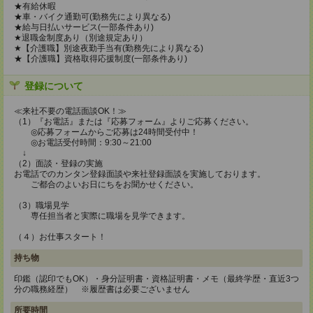
★有給休暇
★車・バイク通勤可(勤務先により異なる)
★給与日払いサービス(一部条件あり)
★退職金制度あり（別途規定あり）
★【介護職】別途夜勤手当有(勤務先により異なる)
★【介護職】資格取得応援制度(一部条件あり)
登録について
≪来社不要の電話面談OK！≫
（1）『お電話』または『応募フォーム』よりご応募ください。
◎応募フォームからご応募は24時間受付中！
◎お電話受付時間：9:30～21:00
↓
（2）面談・登録の実施
お電話でのカンタン登録面談や来社登録面談を実施しております。
ご都合のよいお日にちをお聞かせください。
（3）職場見学
専任担当者と実際に職場を見学できます。
（４）お仕事スタート！
持ち物
印鑑（認印でもOK）・身分証明書・資格証明書・メモ（最終学歴・直近3つ
分の職務経歴） ※履歴書は必要ございません
所要時間