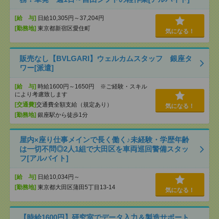
[給 与]
日給10,305円～37,204円
[勤務地]
東京都新宿区愛住町
気になる！
販売なし【BVLGARI】ウェルカムスタッフ 銀座タ
ワー[派遣]
[給 与]
時給1600円～1650円 ※ご経験・スキル
により考慮致します
[交通費]
交通費全額支給（規定あり）
気になる！
[勤務地]
銀座駅から徒歩1分
屋内×座り仕事メインで長く働く♪未経験・学歴年齢
は一切不問◎2人1組で大田区を車両巡回警備スタッ
フ[アルバイト]
[給 与]
日給10,034円～
[勤務地]
東京都大田区蒲田5丁目13-14
気になる！
【時給1600円】研究室でデータ入力＆製造サポート