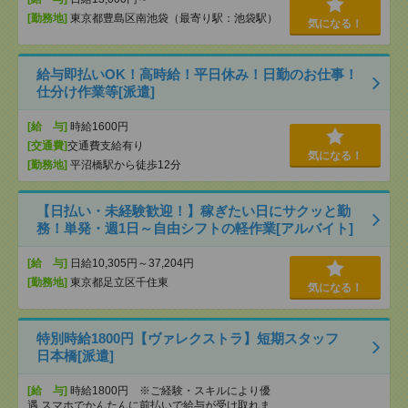
[勤務地]
東京都豊島区南池袋（最寄り駅：池袋駅）
気になる！
給与即払いOK！高時給！平日休み！日勤のお仕事！
仕分け作業等[派遣]
[給 与]
時給1600円
[交通費]
交通費支給有り
気になる！
[勤務地]
平沼橋駅から徒歩12分
【日払い・未経験歓迎！】稼ぎたい日にサクッと勤
務！単発・週1日～自由シフトの軽作業[アルバイト]
[給 与]
日給10,305円～37,204円
[勤務地]
東京都足立区千住東
気になる！
特別時給1800円【ヴァレクストラ】短期スタッフ
日本橋[派遣]
[給 与]
時給1800円 ※ご経験・スキルにより優
遇 スマホでかんたんに前払いで給与が受け取れま