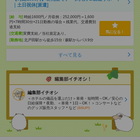
｜土日祝休[派遣]
[給 与]
時給1600円／月収例：252,000円＝1,600
円×7時間30分×21日勤務の場合＋残業代、交通費別
途支給
気になる！
[交通費]
実費支給／当社規定あり。
[勤務地]
北戸田駅から徒歩15分
/
蕨駅からバス9分
すべて見る
編集部イチオシ
＜ホテルの備品を運ぶだけ＞単発・短時間～OK／安心の
日給保障＊夜勤、＜単発＊1日～OK！＞コンサートなど
のグッズ販売スタッフ＊など
(8/6UP!)