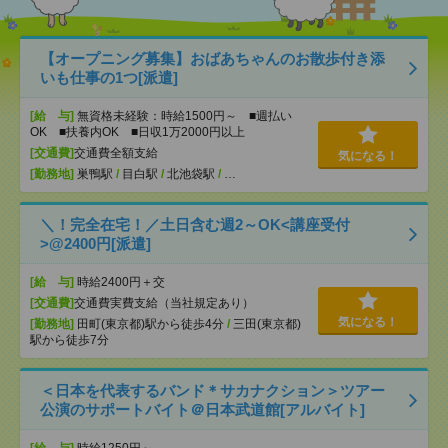
【オープニング募集】おばあちゃんのお散歩付き添
いも仕事の1つ[派遣]
[給 与]
無資格未経験：時給1500円～ ■週払い
OK ■扶養内OK ■日収1万2000円以上
[交通費]
交通費全額支給
気になる！
[勤務地]
巣鴨駅
/
目白駅
/
北池袋駅
/
…
＼！完全在宅！／土日含む週2～OK<講座受付
>@2400円[派遣]
[給 与]
時給2400円＋交
[交通費]
交通費実費支給（当社規定あり）
気になる！
[勤務地]
田町(東京都)駅から徒歩4分
/
三田(東京都)
駅から徒歩7分
＜日本を代表するバンド＊サカナクション＞ツアー
公演のサポートバイト＠日本武道館[アルバイト]