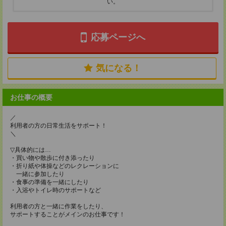
い。
応募ページへ
気になる！
お仕事の概要
／
利用者の方の日常生活をサポート！
＼
▽具体的には…
・買い物や散歩に付き添ったり
・折り紙や体操などのレクレーションに
一緒に参加したり
・食事の準備を一緒にしたり
・入浴やトイレ時のサポートなど
利用者の方と一緒に作業をしたり、
サポートすることがメインのお仕事です！