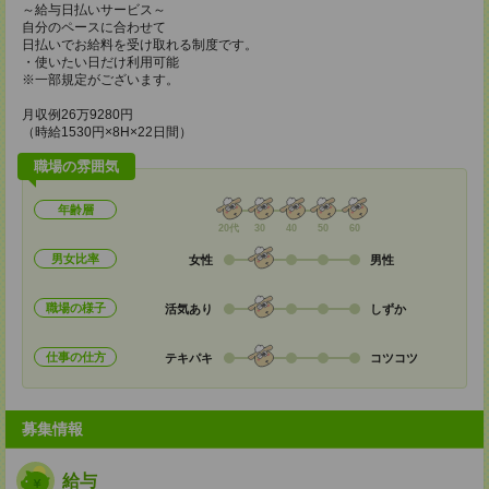
～給与日払いサービス～
自分のペースに合わせて
日払いでお給料を受け取れる制度です。
・使いたい日だけ利用可能
※一部規定がございます。
月収例26万9280円
（時給1530円×8H×22日間）
職場の雰囲気
年齢層
20代
30
40
50
60
男女比率
女性
男性
職場の様子
活気あり
しずか
仕事の仕方
テキパキ
コツコツ
募集情報
給与