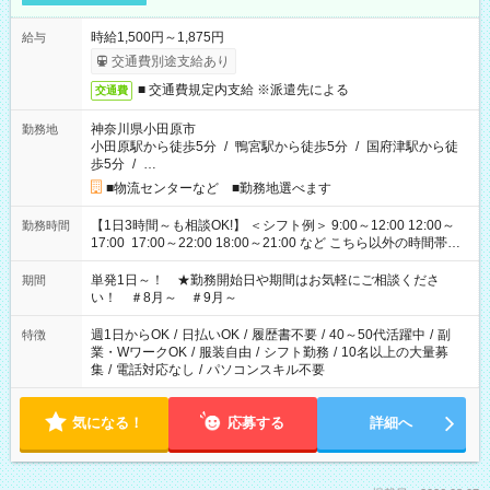
時給1,500円～1,875円
給与
交通費別途支給あり
■ 交通費規定内支給 ※派遣先による
交通費
神奈川県小田原市
勤務地
小田原駅から徒歩5分
/
鴨宮駅から徒歩5分
/
国府津駅から徒
歩5分
/
…
■物流センターなど ■勤務地選べます
【1日3時間～も相談OK!】 ＜シフト例＞ 9:00～12:00 12:00～
勤務時間
17:00 17:00～22:00 18:00～21:00 など こちら以外の時間帯も
お気軽にご相談ください！
単発1日～！ ★勤務開始日や期間はお気軽にご相談くださ
期間
い！ ＃8月～ ＃9月～
週1日からOK
/
日払いOK
/
履歴書不要
/
40～50代活躍中
/
副
特徴
業・WワークOK
/
服装自由
/
シフト勤務
/
10名以上の大量募
集
/
電話対応なし
/
パソコンスキル不要
気になる！
応募する
詳細へ