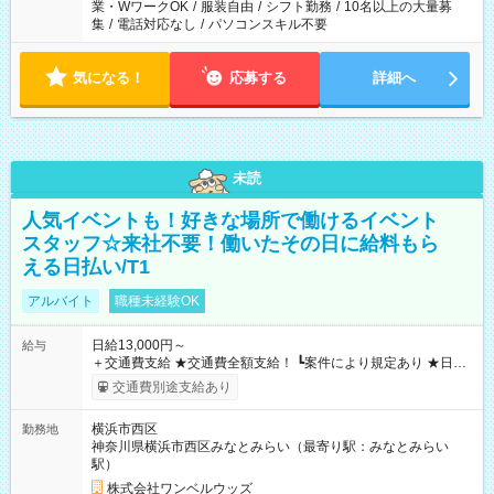
業・WワークOK
/
服装自由
/
シフト勤務
/
10名以上の大量募
集
/
電話対応なし
/
パソコンスキル不要
気になる！
応募する
詳細へ
未読
人気イベントも！好きな場所で働けるイベント
スタッフ☆来社不要！働いたその日に給料もら
える日払い/T1
アルバイト
職種未経験OK
日給13,000円～
給与
＋交通費支給 ★交通費全額支給！ ┗案件により規定あり ★日払
いOK！（規定あり） ┗働いたその日に現金GET♪ お仕事後はコ
交通費別途支給あり
ンビニATMから 日払い分を引き落とせます！ 【試用期間】試
用期間なし
横浜市西区
勤務地
神奈川県横浜市西区みなとみらい（最寄り駅：みなとみらい
駅）
株式会社ワンベルウッズ