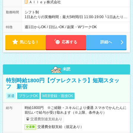
Ａｌｌｅｙ株式会社
シフト制
勤務時間
1日あたりの実働時間：最大5時間/日 11:00-19:00 └1日あたりの
実働時間：1-5時間 └上記の時間帯内であれば、いつでも勤務可
能！ └平日・土曜日の中で、お好きな曜日でご勤務いただけま
週1日からOK / 日払いOK / 副業・WワークOK
特徴
す！ 【シフト例】 ・11:00～14:00 ・16:30～19:00 ・13:00～
18:00 などのように、自由な働き方が可能なお仕事です！
気になる！
応募する
詳細へ
未読
特別時給1800円【ヴァレクストラ】短期スタッ
フ 新宿
派遣
ブランクOK
WEB登録・面接OK
時給1800円 ※ご経験・スキルにより優遇 スマホでかんたんに
給与
前払いで給与が受け取れます（※上限、条件あり）
交通費別途支給あり
交通費全額支給（規定あり）
交通費