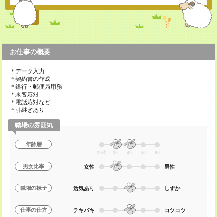
お仕事の概要
＊データ入力
＊契約書の作成
＊銀行・郵便局用務
＊来客応対
＊電話応対など
＊引継ぎあり
職場の雰囲気
年齢層
20代
30
40
50
60
男女比率
女性
男性
職場の様子
活気あり
しずか
仕事の仕方
テキパキ
コツコツ