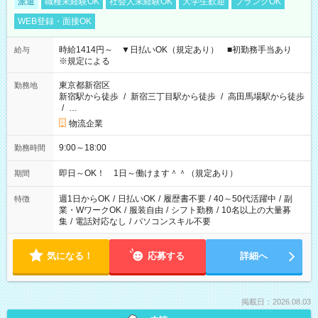
派遣
職種未経験OK
社会人未経験OK
大学生歓迎
ブランクOK
WEB登録・面接OK
時給1414円～ ▼日払いOK（規定あり） ■初勤務手当あり
給与
※規定による
東京都新宿区
勤務地
新宿駅から徒歩
/
新宿三丁目駅から徒歩
/
高田馬場駅から徒歩
/
…
物流企業
9:00～18:00
勤務時間
即日～OK！ 1日～働けます＾＾（規定あり）
期間
週1日からOK
/
日払いOK
/
履歴書不要
/
40～50代活躍中
/
副
特徴
業・WワークOK
/
服装自由
/
シフト勤務
/
10名以上の大量募
集
/
電話対応なし
/
パソコンスキル不要
気になる！
応募する
詳細へ
掲載日：2026.08.03