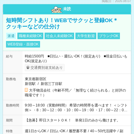
掲載日：2026.08.07
未読
短時間シフトあり！WEBでサクッと登録OK＊
クッキーなどの仕分け
派遣
職種未経験OK
社会人未経験OK
大学生歓迎
ブランクOK
WEB登録・面接OK
時給1500円 ■日払い・週払いOK！(規定あり) ■現金日払いも
給与
OK(規定あり)
交通費別途支給あり
東京都新宿区
勤務地
新宿駅
/
新宿三丁目駅
大手物流会社（年齢不問／「無理なく続けられる」と好評の
職場です！）
9:00～18:00（実動8時間） 希望の時間帯を選べます！ ＜シフト
勤務時間
例＞ ・8：30～12：00 ・10：00～19：00 ・17：00～22：00
・13：00～22：00 ・22：00～翌6：00 など
【急募】即日スタートＯＫ！ 単発1日のみから働けます。
期間
週1日からOK
/
日払いOK
/
履歴書不要
/
40～50代活躍中
/
副
特徴