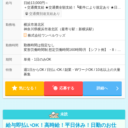
日給13,000円～
給与
＋交通費支給 ★交通費全額支給！ ┗案件により規定あり ★日払
いOK！（規定あり） ┗働いたその日に現金GET♪ お仕事後はコ
交通費別途支給あり
ンビニATMから 日払い分を引き落とせます！ 【試用期間】試
用期間なし
横浜市港北区
勤務地
神奈川県横浜市港北区（最寄り駅：新横浜駅）
株式会社ワンベルウッズ
勤務時間は指定なし
勤務時間
変形労働時間制 想定労働時間160時間/月 【シフト例】 ・8：00
～21：00
単発・1日のみOK
期間
週1日からOK / 日払いOK / 副業・WワークOK / 10名以上の大量
特徴
募集
気になる！
応募する
詳細へ
未読
給与即払いOK！高時給！平日休み！日勤のお仕