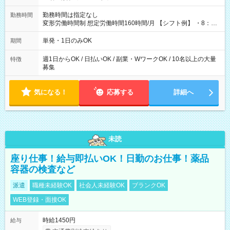
勤務時間は指定なし
勤務時間
変形労働時間制 想定労働時間160時間/月 【シフト例】 ・8：00
～21：00
単発・1日のみOK
期間
週1日からOK / 日払いOK / 副業・WワークOK / 10名以上の大量
特徴
募集
気になる！
応募する
詳細へ
未読
座り仕事！給与即払いOK！日勤のお仕事！薬品
容器の検査など
派遣
職種未経験OK
社会人未経験OK
ブランクOK
WEB登録・面接OK
時給1450円
給与