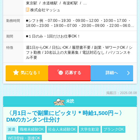
東京駅
/
水道橋駅
/
有楽町駅
/
…
株式会社マッシュ
■シフト例 ・07:00～19:30 ・09:00～12:00 ・10:00～17:00 ・
勤務時間
18:00～23:00 ・19:00～07:00 ・20:00～09:00 ・22:00～06:00
etc ★最短で3時間で5,120円のお仕事から 15時間で2万円近く稼
げるお仕事も！ ご希望のお時間に合わせてご紹介！ ※シフトは
■１日のみ・1回だけお仕事OK！
期間
現場によって異なります。 ※勿論、休憩時間はあるのでご安心
ください！
週1日からOK
/
日払いOK
/
履歴書不要
/
副業・WワークOK
/
シ
特徴
フト勤務
/
10名以上の大量募集
/
電話対応なし
/
パソコンスキ
ル不要
気になる！
応募する
詳細へ
掲載日：2026.08.08
未読
〈月1日～で副業にピッタリ＊時給1,500円～〉
DMのカンタン仕分け
派遣
職種未経験OK
社会人未経験OK
大学生歓迎
ブランクOK
WEB登録・面接OK