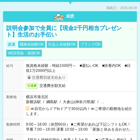
掲載日：2026.08.08
未読
説明会参加で全員に【現金2千円相当プレゼン
ト】生活のお手伝い
派遣
職種未経験OK
社会人未経験OK
ブランクOK
WEB登録・面接OK
無資格未経験：時給1500円～ ■週払いOK ■扶養内OK ■日
給与
収1万2000円以上
交通費別途支給あり
交通費全額支給
交通費
横浜市港北区
勤務地
新横浜駅
/
綱島駅
/
大倉山(神奈川県)駅
/
…
≪自宅からドアtoドアで30分以内！≫ご希望の勤務地を紹介
します。
9:00～18:00（休憩60分） ■ご希望があれば下記シフトもOK！
勤務時間
早番 7:00～16:00 遅番 10:00～19:00 「家族と休みを合わせた
い」 「余裕を持って夕飯の準備がしたい」 「できれば残業はし
たくない」 など、ご希望を教えてくださいね。 ※Wワーク希望