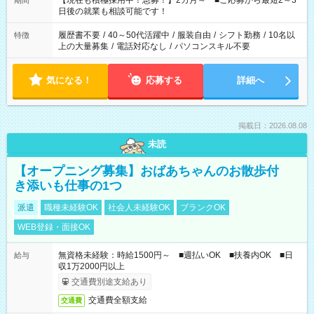
【現在も積極採用中！急募！】2カ月～ ■ご応募から最短2～3
期間
の方へ 今ご覧のお仕事で希望する勤務時間と、もう1つのお仕事
日後の就業も相談可能です！
の勤務時間。 合計で週40時間を超える場合は応募できません。
履歴書不要
/
40～50代活躍中
/
服装自由
/
シフト勤務
/
10名以
特徴
上の大量募集
/
電話対応なし
/
パソコンスキル不要
気になる！
応募する
詳細へ
掲載日：2026.08.08
未読
【オープニング募集】おばあちゃんのお散歩付
き添いも仕事の1つ
派遣
職種未経験OK
社会人未経験OK
ブランクOK
WEB登録・面接OK
無資格未経験：時給1500円～ ■週払いOK ■扶養内OK ■日
給与
収1万2000円以上
交通費別途支給あり
交通費全額支給
交通費