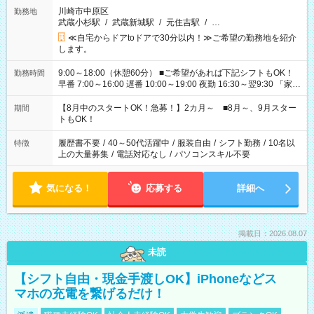
川崎市中原区
勤務地
武蔵小杉駅
/
武蔵新城駅
/
元住吉駅
/
…
≪自宅からドアtoドアで30分以内！≫ご希望の勤務地を紹介
します。
9:00～18:00（休憩60分） ■ご希望があれば下記シフトもOK！
勤務時間
早番 7:00～16:00 遅番 10:00～19:00 夜勤 16:30～翌9:30 「家族
と休みを合わせたい」 「余裕を持って夕飯の準備がしたい」
「できれば残業はしたくない」 など、ご希望を教えてください
【8月中のスタートOK！急募！】2カ月～ ■8月～、9月スター
期間
ね。 ※Wワーク希望の方へ 今ご覧のお仕事で希望する勤務時間
トもOK！
と、もう1つのお仕事の勤務時間。 合計で週40時間を超える場
合は応募できません。
履歴書不要
/
40～50代活躍中
/
服装自由
/
シフト勤務
/
10名以
特徴
上の大量募集
/
電話対応なし
/
パソコンスキル不要
気になる！
応募する
詳細へ
掲載日：2026.08.07
未読
【シフト自由・現金手渡しOK】iPhoneなどス
マホの充電を繋げるだけ！