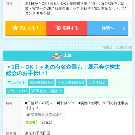
週1日からOK
/
日払いOK
/
履歴書不要
/
40～50代活躍中
/
副
特徴
業・WワークOK
/
服装自由
/
シフト勤務
/
電話対応なし
/
パソ
コンスキル不要
気になる！
応募する
詳細へ
掲載日：2026.08.08
未読
＜1日～OK！＞あの有名企業も！展示会や株主
総会のお手伝い！
アルバイト
職種未経験OK
社会人未経験OK
大学生歓迎
ブランクOK
WEB登録・面接OK
■日給16,840円～ ■日払いOK ■実働3時間5,120円のお仕事あ
給与
ります！
交通費別途支給あり
一部支給
交通費
東京都千代田区
勤務地