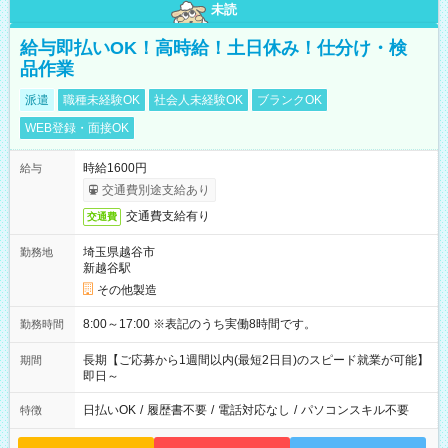
未読
給与即払いOK！高時給！土日休み！仕分け・検
品作業
派遣
職種未経験OK
社会人未経験OK
ブランクOK
WEB登録・面接OK
時給1600円
給与
交通費別途支給あり
交通費支給有り
交通費
埼玉県越谷市
勤務地
新越谷駅
その他製造
8:00～17:00 ※表記のうち実働8時間です。
勤務時間
長期【ご応募から1週間以内(最短2日目)のスピード就業が可能】
期間
即日～
日払いOK
/
履歴書不要
/
電話対応なし
/
パソコンスキル不要
特徴