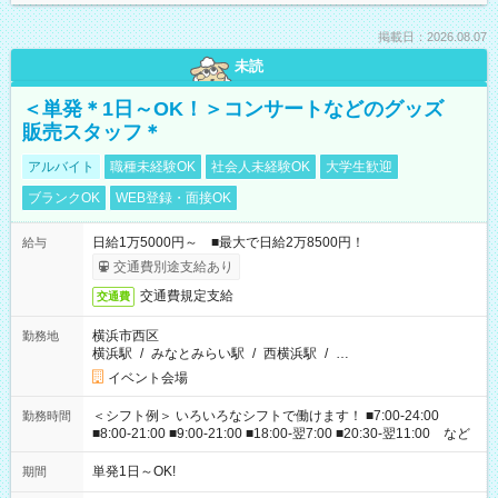
掲載日：2026.08.07
未読
＜単発＊1日～OK！＞コンサートなどのグッズ
販売スタッフ＊
アルバイト
職種未経験OK
社会人未経験OK
大学生歓迎
ブランクOK
WEB登録・面接OK
日給1万5000円～ ■最大で日給2万8500円！
給与
交通費別途支給あり
交通費規定支給
交通費
横浜市西区
勤務地
横浜駅
/
みなとみらい駅
/
西横浜駅
/
…
イベント会場
＜シフト例＞ いろいろなシフトで働けます！ ■7:00-24:00
勤務時間
■8:00-21:00 ■9:00-21:00 ■18:00-翌7:00 ■20:30-翌11:00 など
単発1日～OK!
期間