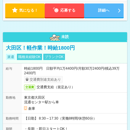
7~8時間 シフト例 ・10時00分～18時00分 ・10時00分～19時00
分
気になる！
応募する
詳細へ
未読
大田区！軽作業！時給1800円
派遣
職種未経験OK
ブランクOK
時給1800円 日額平均1万4400円/月額30万2400円/残込39万
給与
2400円
交通費別途支給あり
交通費支給（規定あり）
交通費
東京都大田区
勤務地
流通センター駅から車
倉庫
【日勤】 8:30～17:30（実働8時間/休憩60分）
勤務時間
・長期 ・即日スタートOK！
期間