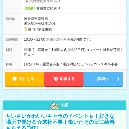
交通費別途支給あり
交通費支給有り
交通費
神奈川県秦野市
勤務地
渋沢駅から徒歩15分
日用品医薬関係
13:00～22:00 ※表記のうち実働8時間です。
勤務時間
長期【ご応募から1週間以内(最短2日目)のスピード就業が可能】
期間
即日～
日払いOK
/
履歴書不要
/
電話対応なし
/
パソコンスキル不要
特徴
気になる！
応募する
詳細へ
未読
ちいさいかわいいキャラのイベントも！好きな
場所で働ける☆来社不要！働いたその日に給料
もらえる◎/T1