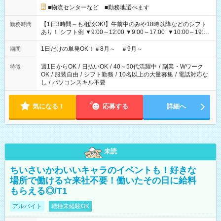
■物流センターなど ■勤務地選べます
【1日3時間～も相談OK!】午前中のみや18時以降などのシフト
勤務時間
あり！ シフト例 ▼9:00～12:00 ▼9:00～17:00 ▼10:00～19:00
▼18:00～21:00
1日だけの単発OK！＃8月～ ＃9月～
期間
週1日からOK
/
日払いOK
/
40～50代活躍中
/
副業・Wワーク
特徴
OK
/
服装自由
/
シフト勤務
/
10名以上の大量募集
/
電話対応な
し
/
パソコンスキル不要
気になる！
応募する
詳細へ
未読
ちいさいかわいいキャラのイベントも！好きな
場所で働ける☆来社不要！働いたその日に給料
もらえる◎/T1
アルバイト
職種未経験OK