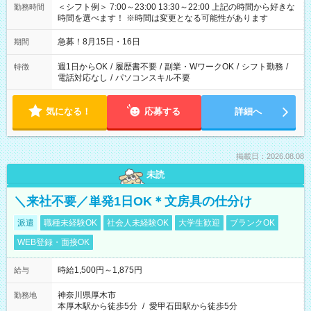
＜シフト例＞ 7:00～23:00 13:30～22:00 上記の時間から好きな
勤務時間
時間を選べます！ ※時間は変更となる可能性があります
急募！8月15日・16日
期間
週1日からOK
/
履歴書不要
/
副業・WワークOK
/
シフト勤務
/
特徴
電話対応なし
/
パソコンスキル不要
気になる！
応募する
詳細へ
掲載日：2026.08.08
未読
＼来社不要／単発1日OK＊文房具の仕分け
派遣
職種未経験OK
社会人未経験OK
大学生歓迎
ブランクOK
WEB登録・面接OK
時給1,500円～1,875円
給与
神奈川県厚木市
勤務地
本厚木駅から徒歩5分
/
愛甲石田駅から徒歩5分