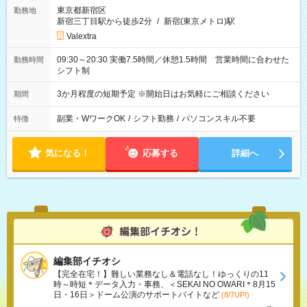
東京都新宿区
勤務地
新宿三丁目駅から徒歩2分
/
新宿(東京メトロ)駅
Valextra
09:30～20:30 実働7.5時間／休憩1.5時間 営業時間に合わせた
勤務時間
シフト制
3か月程度の短期予定 ※開始日はお気軽にご相談ください
期間
副業・WワークOK
/
シフト勤務
/
パソコンスキル不要
特徴
気になる！
応募する
詳細へ
編集部イチオシ
【完全在宅！】難しい業務なし＆電話なし！ゆっくりの11
時～時短＊データ入力・事務、＜SEKAI NO OWARI＊8月15
日・16日＞ドーム公演のサポートバイトなど
(8/7UP!)