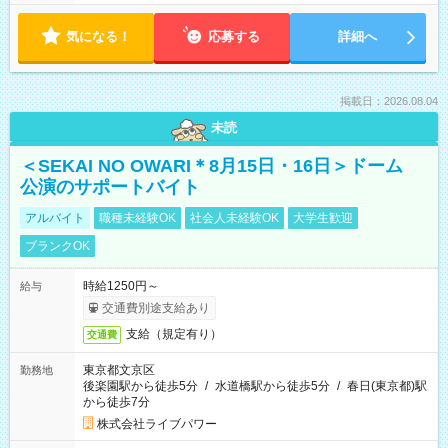
気になる！
応募する
詳細へ
掲載日：2026.08.04
未読
＜SEKAI NO OWARI＊8月15日・16日＞ドーム
公演のサポートバイト
アルバイト
職種未経験OK
社会人未経験OK
大学生歓迎
ブランクOK
時給1250円～
給与
交通費別途支給あり
支給（規定有り）
交通費
東京都文京区
勤務地
後楽園駅から徒歩5分
/
水道橋駅から徒歩5分
/
春日(東京都)駅
から徒歩7分
株式会社ライブパワー