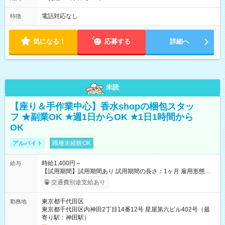
電話対応なし
特徴
気になる！
応募する
詳細へ
未読
【座り＆手作業中心】香水shopの梱包スタッ
フ ★副業OK ★週1日からOK ★1日1時間から
OK
アルバイト
職種未経験OK
時給1,400円～
給与
【試用期間】試用期間あり 試用期間の長さ：1ヶ月 雇用形態、
給与は本採用時と同じです。
交通費別途支給あり
東京都千代田区
勤務地
東京都千代田区内神田2丁目14番12号 星屋第六ビル402号（最
寄り駅：神田駅）