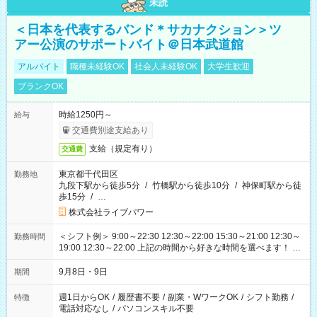
未読
＜日本を代表するバンド＊サカナクション＞ツ
アー公演のサポートバイト＠日本武道館
アルバイト
職種未経験OK
社会人未経験OK
大学生歓迎
ブランクOK
時給1250円～
給与
交通費別途支給あり
支給（規定有り）
交通費
東京都千代田区
勤務地
九段下駅から徒歩5分
/
竹橋駅から徒歩10分
/
神保町駅から徒
歩15分
/
…
株式会社ライブパワー
＜シフト例＞ 9:00～22:30 12:30～22:00 15:30～21:00 12:30～
勤務時間
19:00 12:30～22:00 上記の時間から好きな時間を選べます！ ※
時間は変更となる可能性があります
9月8日・9日
期間
週1日からOK
/
履歴書不要
/
副業・WワークOK
/
シフト勤務
/
特徴
電話対応なし
/
パソコンスキル不要