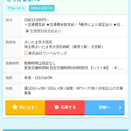
アルバイト
職種未経験OK
日給13,000円～
給与
＋交通費支給 ★交通費全額支給！ ┗案件により規定あり ★日払
いOK！（規定あり） ┗働いたその日に現金GET♪ お仕事後はコ
交通費別途支給あり
ンビニATMから 日払い分を引き落とせます！ 【試用期間】試
用期間なし
さいたま市大宮区
勤務地
埼玉県さいたま市大宮区錦町（最寄り駅：大宮駅）
株式会社ワンベルウッズ
勤務時間は指定なし
勤務時間
変形労働時間制 想定労働時間160時間/月 【シフト例】 ・8：00
～21：00
単発・1日のみOK
期間
週1日からOK / 日払いOK / 副業・WワークOK / 10名以上の大量
特徴
募集
気になる！
応募する
詳細へ