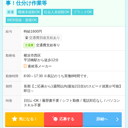
事！仕分け作業等
派遣
職種未経験OK
社会人未経験OK
ブランクOK
WEB登録・面接OK
時給1600円
給与
交通費別途支給あり
交通費支給有り
交通費
横浜市西区
勤務地
平沼橋駅から徒歩12分
素材系メーカー
8:00～17:30 ※表記のうち実働8時間です。
勤務時間
長期【ご応募から1週間以内(最短2日目)のスピード就業が可能】
期間
即日～
日払いOK
/
履歴書不要
/
シフト勤務
/
電話対応なし
/
パソコン
特徴
スキル不要
気になる！
応募する
詳細へ