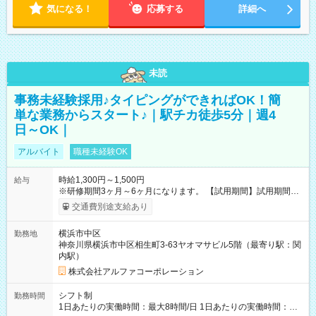
気になる！
応募する
詳細へ
未読
事務未経験採用♪タイピングができればOK！簡
単な業務からスタート♪｜駅チカ徒歩5分｜週4
日～OK｜
アルバイト
職種未経験OK
時給1,300円～1,500円
給与
※研修期間3ヶ月～6ヶ月になります。 【試用期間】試用期間あ
り 試用期間の長さ：1ヶ月 雇用形態、給与は本採用時と同じで
交通費別途支給あり
す。
横浜市中区
勤務地
神奈川県横浜市中区相生町3-63ヤオマサビル5階（最寄り駅：関
内駅）
株式会社アルファコーポレーション
シフト制
勤務時間
1日あたりの実働時間：最大8時間/日 1日あたりの実働時間：