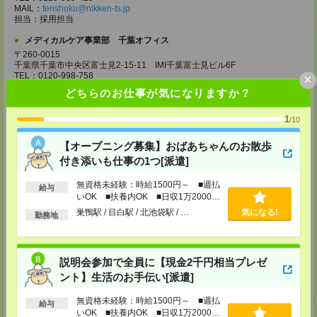
MAIL：
tenshoku@nikken-ts.jp
担当：採用担当
メディカルケア事業部 千葉オフィス
〒260-0015
千葉県千葉市中央区富士見2-15-11 IMI千葉富士見ビル6F
TEL：0120-998-758
×
MAIL：
tenshoku@nikken-ts.jp
どちらのお仕事が気になりますか？
担当：採用担当
メディカルケア事業部 柏オフィス
1
/10
千葉県柏市末広町5-19 第12関口ビル7F 705号室
TEL：0120-935-218
【オープニング募集】おばあちゃんのお散歩
MAIL：
tenshoku@nikken-ts.jp
付き添いも仕事の1つ[派遣]
担当：採用担当
無資格未経験：時給1500円～ ■週払
メディカルケア事業部 新宿オフィス
給与
いOK ■扶養内OK ■日収1万2000円
東京都新宿区新宿2-3-10 新宿御苑ビル6階
以上
TEL：0120-457-235
巣鴨駅 / 目白駅 / 北池袋駅 / …
気になる!
勤務地
MAIL：
tenshoku@nikken-ts.jp
担当：採用担当
メディカルケア事業部 立川事業所
説明会参加で全員に【現金2千円相当プレゼ
東京都立川市錦町1-12-14
ント】生活のお手伝い[派遣]
TEL：0120-934-200
MAIL：
tenshoku@nikken-ts.jp
担当：採用担当
無資格未経験：時給1500円～ ■週払
給与
いOK ■扶養内OK ■日収1万2000円