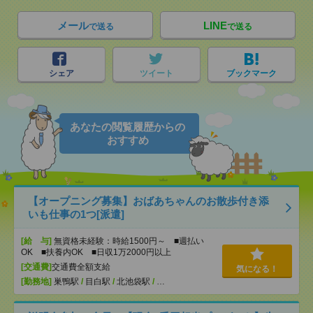
メール
LINE
で送る
で送る
シェア
ツイート
ブックマーク
あなたの閲覧履歴からの
おすすめ
【オープニング募集】おばあちゃんのお散歩付き添
いも仕事の1つ[派遣]
[給 与]
無資格未経験：時給1500円～ ■週払い
OK ■扶養内OK ■日収1万2000円以上
[交通費]
交通費全額支給
気になる！
[勤務地]
巣鴨駅
/
目白駅
/
北池袋駅
/
…