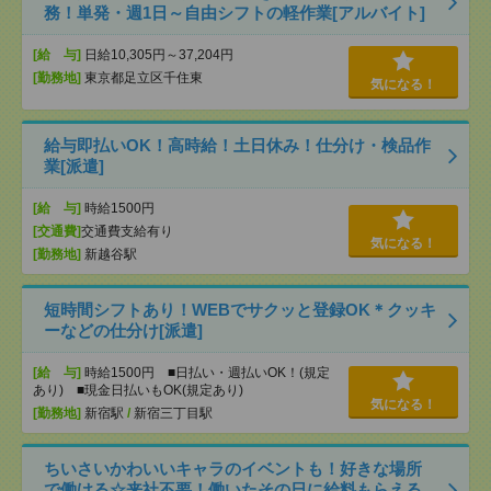
務！単発・週1日～自由シフトの軽作業[アルバイト]
[給 与]
日給10,305円～37,204円
[勤務地]
東京都足立区千住東
気になる！
給与即払いOK！高時給！土日休み！仕分け・検品作
業[派遣]
[給 与]
時給1500円
[交通費]
交通費支給有り
気になる！
[勤務地]
新越谷駅
短時間シフトあり！WEBでサクッと登録OK＊クッキ
ーなどの仕分け[派遣]
[給 与]
時給1500円 ■日払い・週払いOK！(規定
あり) ■現金日払いもOK(規定あり)
気になる！
[勤務地]
新宿駅
/
新宿三丁目駅
ちいさいかわいいキャラのイベントも！好きな場所
で働ける☆来社不要！働いたその日に給料もらえる