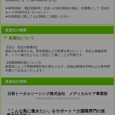
(直接雇用になった際の就業先による)
★WEB登録・電話登録OK！支店への来社面談の場合、交通費として【QUO
カード2000円分】プレゼント！
★出張面談に関してもお気軽にご相談ください。
派遣先の概要
配属先について
【安心・安定の勤務先】
福祉のお仕事のため、景気変動などの影響を受けにくく、現在も積極採用
中。シフト減少などもなく安定して働くことが可能です。
【受動喫煙対策について】
派遣先によって受動喫煙対策が異なります。詳細は職場見学時および条件明
示書にてお伝えいたします！
派遣会社情報
日研トータルソーシング株式会社 メディカルケア事業部
労働者派遣事業許可番号:派13-060060
「こんな風に働きたい」をサポート＊介護職専門の派