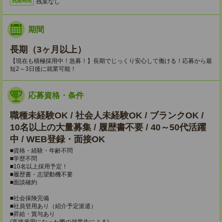
残業なし
残業時間
期間
長期（3ヶ月以上）
【現在も積極採用中！急募！】長期でじっくり安心して働ける！応募から最
短2～3日後に就業可能！
応募資格・条件
職種未経験OK / 社会人未経験OK / ブランクOK /
10名以上の大量募集 / 履歴書不要 / 40～50代活躍
中 / WEB登録・面接OK
■資格・経験・年齢不問
■学歴不問
■10名以上採用予定！
■履歴書・志望動機不要
■面談確約
■社会保険完備
■社員登用あり（紹介予定派遣）
■昇給・賞与あり