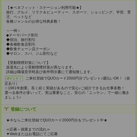
【★ベネフィット・ステーション利用可能★】
旅行、グルメ、リラク＆ビューティー、スポーツ、ショッピング、学習、育
児、ペットなど
各種ジャンルのお得な特典多数！
＜一例＞
◆テーマパーク割引
◆宿泊、旅行割引
◆各種飲食店割引
◆飲食チェーン店クーポン
◆サロン、スパ、ジム割引など
【受動喫煙対策について】
派遣先により受動喫煙対策が異なります。
詳細は職場見学時及び条件明示書にて通知致します。
ご来社登録でQUOカード2000円分プレゼント♪週払いOK！（規
ポイント！
定あり）
☆1981年創業。長く続く実績があるので安心♪ご紹介できるお仕事多数！
選べる条件が多いって、実は重要なこと。安心の「ニッケン」で一緒に働き
ましょう♪
登録について
★今ならご来社登録でQUOカード2000円分をプレゼント中★
≪応募～就業までの流れ≫
▼Webまたはお電話にてご応募