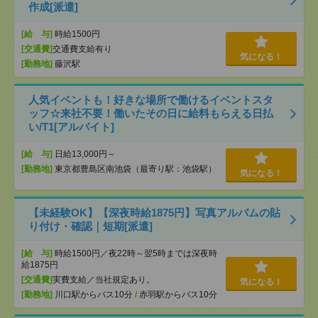
作成[派遣]
[給 与]
時給1500円
[交通費]
交通費支給有り
気になる！
[勤務地]
藤沢駅
人気イベントも！好きな場所で働けるイベントスタ
ッフ☆来社不要！働いたその日に給料もらえる日払
い/T1[アルバイト]
[給 与]
日給13,000円～
[勤務地]
東京都豊島区南池袋（最寄り駅：池袋駅）
気になる！
【未経験OK】【深夜時給1875円】写真アルバムの貼
り付け・確認｜短期[派遣]
[給 与]
時給1500円／夜22時～翌5時までは深夜時
給1875円
[交通費]
実費支給／当社規定あり。
気になる！
[勤務地]
川口駅からバス10分
/
赤羽駅からバス10分