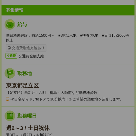
募集情報
給与
無資格未経験：時給1500円～ ■週払いOK ■扶養内OK ■日収1万2000円
以上
交通費別途支給あり
交通費全額支給
交通費
勤務地
東京都足立区
【足立区】西新井・六町・梅島・大師前など勤務地多数！
≪自宅からドアtoドアで30分以内！≫ご希望の勤務地を紹介します。
勤務曜日
週2～3 / 土日祝休
週3日～（週2日～も相談OK）