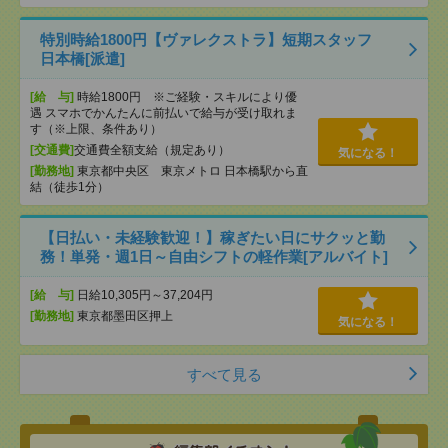
特別時給1800円【ヴァレクストラ】短期スタッフ
日本橋[派遣]
[給 与]
時給1800円 ※ご経験・スキルにより優
遇 スマホでかんたんに前払いで給与が受け取れま
す（※上限、条件あり）
[交通費]
交通費全額支給（規定あり）
気になる！
[勤務地]
東京都中央区 東京メトロ 日本橋駅から直
結（徒歩1分）
【日払い・未経験歓迎！】稼ぎたい日にサクッと勤
務！単発・週1日～自由シフトの軽作業[アルバイト]
[給 与]
日給10,305円～37,204円
[勤務地]
東京都墨田区押上
気になる！
すべて見る