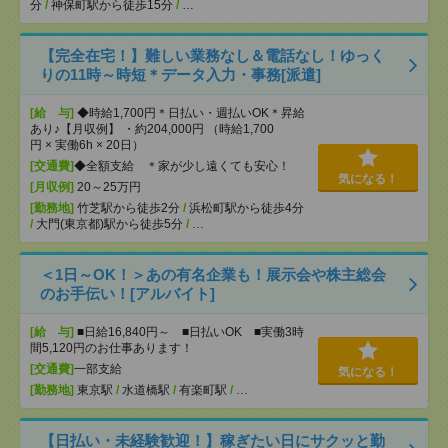
分
/
神保町駅から徒歩15分
/
…
【完全在宅！】難しい業務なし＆電話なし！ゆっく
りの11時～時短＊データ入力・事務[派遣]
[給 与]
◆時給1,700円＊日払い・週払いOK＊昇給
あり♪【月収例】 ・約204,000円 （時給1,700
円 × 実働6h × 20日）
[交通費]
◆全額支給 ＊家が少し遠くても安心！
気になる！
[月収例]
20～25万円
[勤務地]
竹芝駅から徒歩2分
/
浜松町駅から徒歩4分
/
大門(東京都)駅から徒歩5分
/
…
＜1日～OK！＞あの有名企業も！展示会や株主総会
のお手伝い！[アルバイト]
[給 与]
■日給16,840円～ ■日払いOK ■実働3時
間5,120円のお仕事あります！
[交通費]
一部支給
気になる！
[勤務地]
東京駅
/
水道橋駅
/
有楽町駅
/
…
【日払い・未経験歓迎！】稼ぎたい日にサクッと勤