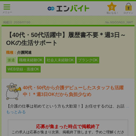
0
メニュー
気になる！
ログイン
掲載日 :2026
/
07
/
30
No.NSGSN10_NMT
【40代・50代活躍中】履歴書不要＊週3日～
OKの生活サポート
職種：
介護関連
派遣
職種未経験OK
社会人未経験OK
ブランクOK
WEB登録・面接OK
40代・50代から介護デビューしたスタッフも活躍
中！＊週3日OKだから負担少なめ
【介護の仕事は初めてという方も大歓迎！】お任せするのは、お話
...
もっとみる
応募が集まった時点で掲載終了
この求人は応募が集まり次第、掲載終了致します。予めご理解くださ