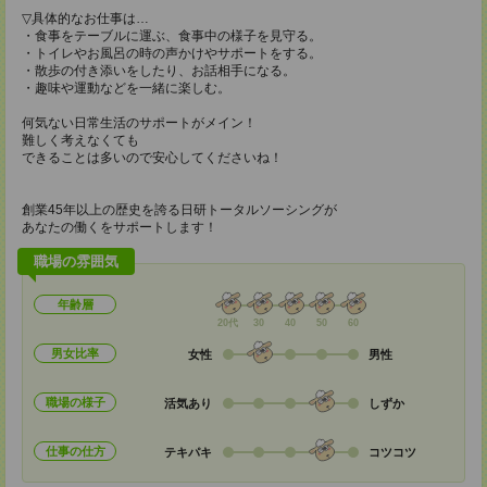
▽具体的なお仕事は…
・食事をテーブルに運ぶ、食事中の様子を見守る。
・トイレやお風呂の時の声かけやサポートをする。
・散歩の付き添いをしたり、お話相手になる。
・趣味や運動などを一緒に楽しむ。
何気ない日常生活のサポートがメイン！
難しく考えなくても
できることは多いので安心してくださいね！
創業45年以上の歴史を誇る日研トータルソーシングが
あなたの働くをサポートします！
職場の雰囲気
年齢層
20代
30
40
50
60
男女比率
女性
男性
職場の様子
活気あり
しずか
仕事の仕方
テキパキ
コツコツ