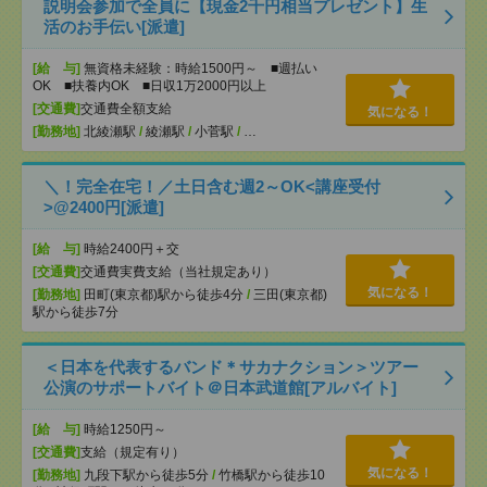
説明会参加で全員に【現金2千円相当プレゼント】生
活のお手伝い[派遣]
[給 与]
無資格未経験：時給1500円～ ■週払い
OK ■扶養内OK ■日収1万2000円以上
[交通費]
交通費全額支給
気になる！
[勤務地]
北綾瀬駅
/
綾瀬駅
/
小菅駅
/
…
＼！完全在宅！／土日含む週2～OK<講座受付
>@2400円[派遣]
[給 与]
時給2400円＋交
[交通費]
交通費実費支給（当社規定あり）
気になる！
[勤務地]
田町(東京都)駅から徒歩4分
/
三田(東京都)
駅から徒歩7分
＜日本を代表するバンド＊サカナクション＞ツアー
公演のサポートバイト＠日本武道館[アルバイト]
[給 与]
時給1250円～
[交通費]
支給（規定有り）
気になる！
[勤務地]
九段下駅から徒歩5分
/
竹橋駅から徒歩10