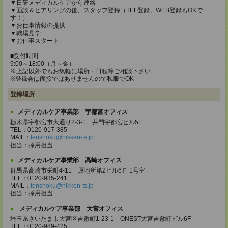
▼日研メディカルケアから連絡
▼面談＆ヒアリングの後、スタッフ登録（TEL登録、WEB登録もOKで
す！）
▼お仕事情報の提供
▼職場見学
▼お仕事スタート
■受付時間
9:00～18:00（月～金）
※上記以外でもお気軽に場所・日程等ご相談下さい
※登録会は面接ではありませんので私服でOK
登録場所
メディカルケア事業部 宇都宮オフィス
栃木県宇都宮市大通り2-3-1 井門宇都宮ビル5F
TEL：0120-917-385
MAIL：
tenshoku@nikken-ts.jp
担当：採用担当
メディカルケア事業部 高崎オフィス
群馬県高崎市栄町4-11 原地所第2ビル6Ｆ 1号室
TEL：0120-935-241
MAIL：
tenshoku@nikken-ts.jp
担当：採用担当
メディカルケア事業部 大宮オフィス
埼玉県さいたま市大宮区吉敷町1-23-1 ONEST大宮吉敷町ビル6F
TEL：0120-989-425