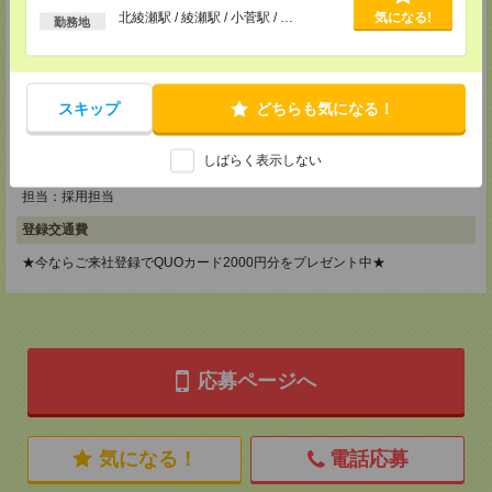
メディカルケア事業部 町田オフィス
以上
北綾瀬駅 / 綾瀬駅 / 小菅駅 / …
気になる!
勤務地
東京都町田市森野1-7-23 大樹生命町田ビル6F
TEL：0120-453-285
MAIL：
tenshoku@nikken-ts.jp
担当：採用担当
スキップ
どちらも気になる！
メディカルケア事業部 横浜オフィス
神奈川県横浜市保土ケ谷区神戸町134 横浜ビジネスパークサウスタワー
2F B区画
しばらく表示しない
TEL：0120-901-799
MAIL：
tenshoku@nikken-ts.jp
担当：採用担当
登録交通費
★今ならご来社登録でQUOカード2000円分をプレゼント中★
応募ページへ
気になる！
電話応募