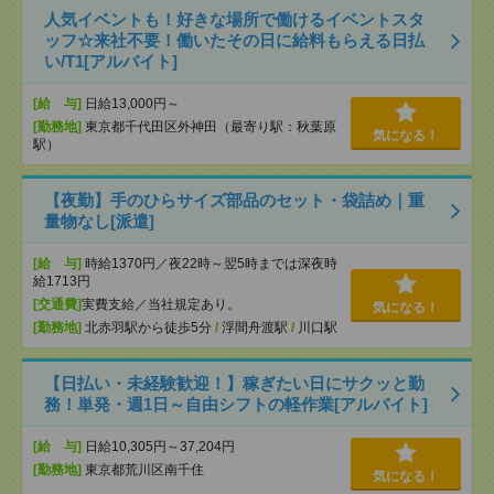
人気イベントも！好きな場所で働けるイベントスタ
ッフ☆来社不要！働いたその日に給料もらえる日払
い/T1[アルバイト]
[給 与]
日給13,000円～
[勤務地]
東京都千代田区外神田（最寄り駅：秋葉原
気になる！
駅）
【夜勤】手のひらサイズ部品のセット・袋詰め｜重
量物なし[派遣]
[給 与]
時給1370円／夜22時～翌5時までは深夜時
給1713円
[交通費]
実費支給／当社規定あり。
気になる！
[勤務地]
北赤羽駅から徒歩5分
/
浮間舟渡駅
/
川口駅
【日払い・未経験歓迎！】稼ぎたい日にサクッと勤
務！単発・週1日～自由シフトの軽作業[アルバイト]
[給 与]
日給10,305円～37,204円
[勤務地]
東京都荒川区南千住
気になる！