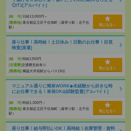
◎/T1[アルバイト]
[給 与]
日給13,000円～
[勤務地]
東京都足立区千住旭町（最寄り駅：北千住
気になる！
駅）
座り仕事！高時給！土日休み！日勤のお仕事！目視
検査[派遣]
[給 与]
時給1350円
[交通費]
交通費支給有り
気になる！
[勤務地]
獨協大学前駅からバス19分
マニュアル通りに簡単WORK◆未経験から好きな時
にお仕事できる！単発OK◎試験監督[アルバイト]
[給 与]
時給1,300円～
[勤務地]
東京都足立区千住旭町（最寄り駅：北千住
気になる！
駅）
座り仕事！給与即払いOK！高時給！在庫管理・資料