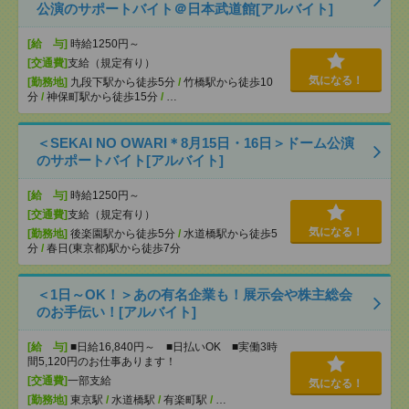
公演のサポートバイト＠日本武道館[アルバイト]
[給 与]
時給1250円～
[交通費]
支給（規定有り）
気になる！
[勤務地]
九段下駅から徒歩5分
/
竹橋駅から徒歩10
分
/
神保町駅から徒歩15分
/
…
＜SEKAI NO OWARI＊8月15日・16日＞ドーム公演
のサポートバイト[アルバイト]
[給 与]
時給1250円～
[交通費]
支給（規定有り）
気になる！
[勤務地]
後楽園駅から徒歩5分
/
水道橋駅から徒歩5
分
/
春日(東京都)駅から徒歩7分
＜1日～OK！＞あの有名企業も！展示会や株主総会
のお手伝い！[アルバイト]
[給 与]
■日給16,840円～ ■日払いOK ■実働3時
間5,120円のお仕事あります！
[交通費]
一部支給
気になる！
[勤務地]
東京駅
/
水道橋駅
/
有楽町駅
/
…