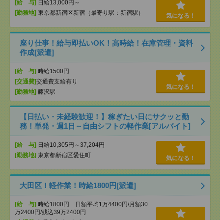
[給 与]
日給13,000円～
[勤務地]
東京都新宿区新宿（最寄り駅：新宿駅）
気になる！
座り仕事！給与即払いOK！高時給！在庫管理・資料
作成[派遣]
[給 与]
時給1500円
[交通費]
交通費支給有り
気になる！
[勤務地]
藤沢駅
【日払い・未経験歓迎！】稼ぎたい日にサクッと勤
務！単発・週1日～自由シフトの軽作業[アルバイト]
[給 与]
日給10,305円～37,204円
[勤務地]
東京都新宿区愛住町
気になる！
大田区！軽作業！時給1800円[派遣]
[給 与]
時給1800円 日額平均1万4400円/月額30
万2400円/残込39万2400円