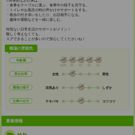
▽具体的なお仕事は…
・食事をテーブルに運ぶ、食事中の様子を見守る。
・トイレやお風呂の時の声かけやサポートをする。
・散歩の付き添いをしたり、お話相手になる。
・趣味や運動などを一緒に楽しむ。
何気ない日常生活のサポートがメイン！
難しく考えなくても、
スグできることが多いので安心してくださいね！
職場の雰囲気
年齢層
20代
30
40
50
60
男女比率
女性
男性
職場の様子
活気あり
しずか
仕事の仕方
テキパキ
コツコツ
募集情報