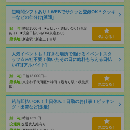
短時間シフトあり！WEBでサクッと登録OK＊クッキ
ーなどの仕分け[派遣]
[給 与]
時給1500円 ■日払い・週払いOK！(規定
あり) ■現金日払いもOK(規定あり)
気になる！
[勤務地]
新宿駅
/
新宿三丁目駅
人気イベントも！好きな場所で働けるイベントスタ
ッフ☆来社不要！働いたその日に給料もらえる日払
い/T1[アルバイト]
[給 与]
日給13,000円～
[勤務地]
東京都千代田区外神田（最寄り駅：秋葉原
気になる！
駅）
給与即払いOK！土日休み！日勤のお仕事！ピッキン
グ・出荷など[派遣]
[給 与]
時給1350円
[交通費]
交通費支給有り
気になる！