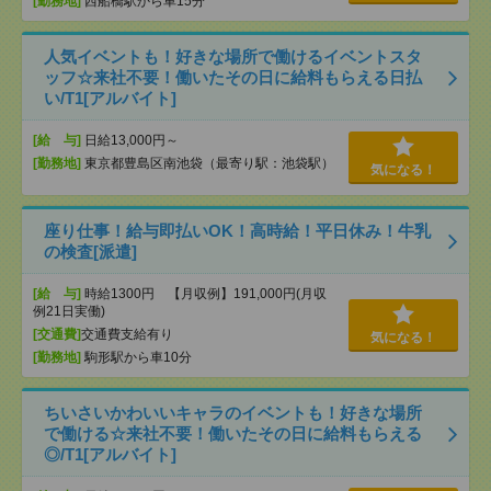
[勤務地]
西船橋駅から車15分
人気イベントも！好きな場所で働けるイベントスタ
ッフ☆来社不要！働いたその日に給料もらえる日払
い/T1[アルバイト]
[給 与]
日給13,000円～
[勤務地]
東京都豊島区南池袋（最寄り駅：池袋駅）
気になる！
座り仕事！給与即払いOK！高時給！平日休み！牛乳
の検査[派遣]
[給 与]
時給1300円 【月収例】191,000円(月収
例21日実働)
[交通費]
交通費支給有り
気になる！
[勤務地]
駒形駅から車10分
ちいさいかわいいキャラのイベントも！好きな場所
で働ける☆来社不要！働いたその日に給料もらえる
◎/T1[アルバイト]