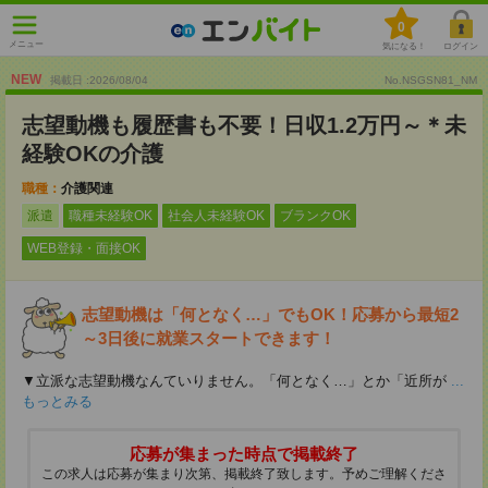
0
メニュー
気になる！
ログイン
NEW
掲載日 :2026
/
08
/
04
No.NSGSN81_NM
志望動機も履歴書も不要！日収1.2万円～＊未
経験OKの介護
職種：
介護関連
派遣
職種未経験OK
社会人未経験OK
ブランクOK
WEB登録・面接OK
志望動機は「何となく…」でもOK！応募から最短2
～3日後に就業スタートできます！
▼立派な志望動機なんていりません。「何となく…」とか「近所が
...
もっとみる
応募が集まった時点で掲載終了
この求人は応募が集まり次第、掲載終了致します。予めご理解くださ