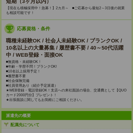
短期（3ヶ月以内）
【現在も積極採用中！急募！】2カ月～ ■ご応募から最短2～3日後の就業
も相談可能です！
応募資格・条件
職種未経験OK / 社会人未経験OK / ブランクOK /
10名以上の大量募集 / 履歴書不要 / 40～50代活躍
中 / WEB登録・面接OK
■無資格・未経験OK！
■年齢・学歴不問！ブランクOK!
■10名以上採用予定！
■履歴書不要
■社会保険完備
■社員登用あり（紹介予定派遣）
★WEB登録・電話登録OK！支店への来社面談の場合、交通費として【QUO
カード2000円分】プレゼント！
★出張面談に関してもお気軽にご相談ください。
派遣先の概要
配属先について