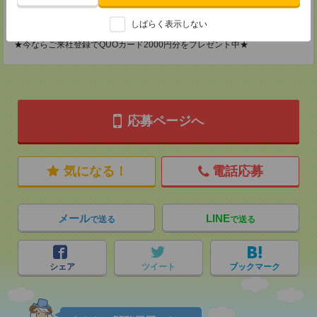
担当：採用担当
登録交通費
しばらく表示しない
★今ならご来社登録でQUOカード2000円分をプレゼント中★
応募ページへ
気になる！
電話応募
メール
LINE
で送る
で送る
シェア
ツイート
ブックマーク