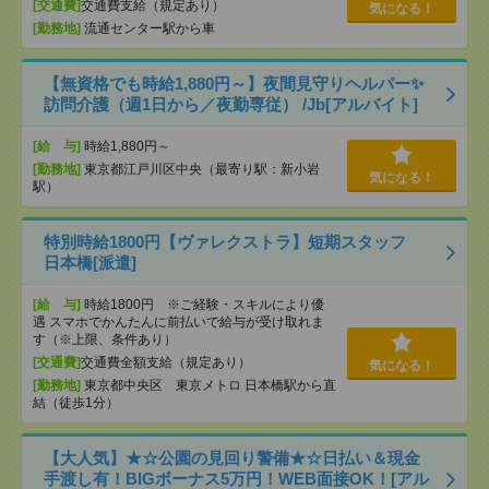
[交通費]
交通費支給（規定あり）
気になる！
[勤務地]
流通センター駅から車
【無資格でも時給1,880円～】夜間見守りヘルパー✨
訪問介護（週1日から／夜勤専従） /Jb[アルバイト]
[給 与]
時給1,880円～
[勤務地]
東京都江戸川区中央（最寄り駅：新小岩
気になる！
駅）
特別時給1800円【ヴァレクストラ】短期スタッフ
日本橋[派遣]
[給 与]
時給1800円 ※ご経験・スキルにより優
遇 スマホでかんたんに前払いで給与が受け取れま
す（※上限、条件あり）
[交通費]
交通費全額支給（規定あり）
気になる！
[勤務地]
東京都中央区 東京メトロ 日本橋駅から直
結（徒歩1分）
【大人気】★☆公園の見回り警備★☆日払い＆現金
手渡し有！BIGボーナス5万円！WEB面接OK！[アル