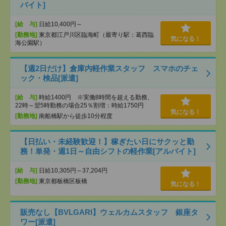
バイト]
[給 与]
日給10,400円～
[勤務地]
東京都江戸川区臨海町（最寄り駅：葛西臨
気になる！
海公園駅）
【週2日だけ】倉庫内軽作業スタッフ スマホのチェ
ック・検品[派遣]
[給 与]
時給1400円 ※実働8時間を超える勤務、
22時～翌5時勤務の場合25％割増：時給1750円
気になる！
[勤務地]
南船橋駅から徒歩10分程度
【日払い・未経験歓迎！】稼ぎたい日にサクッと勤
務！単発・週1日～自由シフトの軽作業[アルバイト]
[給 与]
日給10,305円～37,204円
[勤務地]
東京都板橋区板橋
気になる！
販売なし【BVLGARI】ウェルカムスタッフ 銀座タ
ワー[派遣]