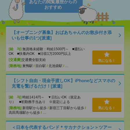
あなたの閲覧履歴からの
おすすめ
【オープニング募集】おばあちゃんのお散歩付き添
いも仕事の1つ[派遣]
[給 与]
無資格未経験：時給1500円～ ■週払い
OK ■扶養内OK ■日収1万2000円以上
[交通費]
交通費全額支給
気になる！
[勤務地]
巣鴨駅
/
目白駅
/
北池袋駅
/
…
【シフト自由・現金手渡しOK】iPhoneなどスマホの
充電を繋げるだけ！[派遣]
[給 与]
時給1414円～ ▼日払いOK（規定あ
り） ■初勤務手当あり ※規定による
[勤務地]
新宿駅から徒歩
/
新宿三丁目駅から徒歩
/
気になる！
高田馬場駅から徒歩
/
…
＜日本を代表するバンド＊サカナクション＞ツアー