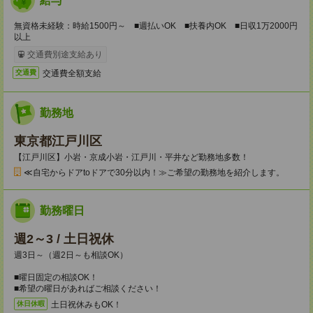
給与
無資格未経験：時給1500円～ ■週払いOK ■扶養内OK ■日収1万2000円
以上
交通費別途支給あり
交通費全額支給
交通費
勤務地
東京都江戸川区
【江戸川区】小岩・京成小岩・江戸川・平井など勤務地多数！
≪自宅からドアtoドアで30分以内！≫ご希望の勤務地を紹介します。
勤務曜日
週2～3 / 土日祝休
週3日～（週2日～も相談OK）
■曜日固定の相談OK！
■希望の曜日があればご相談ください！
土日祝休みもOK！
休日休暇