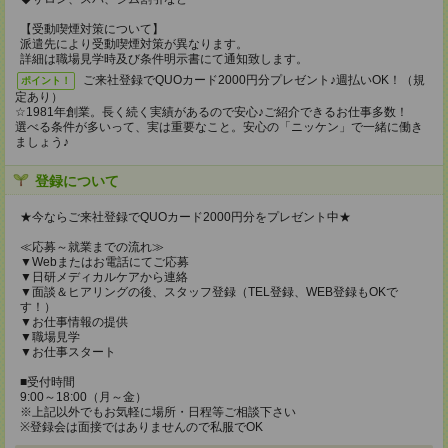
【受動喫煙対策について】
派遣先により受動喫煙対策が異なります。
詳細は職場見学時及び条件明示書にて通知致します。
ご来社登録でQUOカード2000円分プレゼント♪週払いOK！（規
ポイント！
定あり）
☆1981年創業。長く続く実績があるので安心♪ご紹介できるお仕事多数！
選べる条件が多いって、実は重要なこと。安心の「ニッケン」で一緒に働き
ましょう♪
登録について
★今ならご来社登録でQUOカード2000円分をプレゼント中★
≪応募～就業までの流れ≫
▼Webまたはお電話にてご応募
▼日研メディカルケアから連絡
▼面談＆ヒアリングの後、スタッフ登録（TEL登録、WEB登録もOKで
す！）
▼お仕事情報の提供
▼職場見学
▼お仕事スタート
■受付時間
9:00～18:00（月～金）
※上記以外でもお気軽に場所・日程等ご相談下さい
※登録会は面接ではありませんので私服でOK