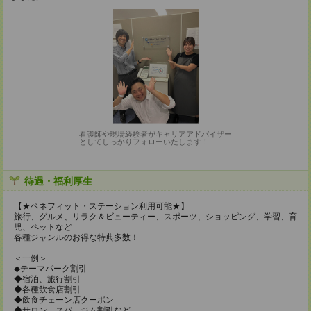
看護師や現場経験者がキャリアアドバイザー
としてしっかりフォローいたします！
待遇・福利厚生
【★ベネフィット・ステーション利用可能★】
旅行、グルメ、リラク＆ビューティー、スポーツ、ショッピング、学習、育
児、ペットなど
各種ジャンルのお得な特典多数！
＜一例＞
◆テーマパーク割引
◆宿泊、旅行割引
◆各種飲食店割引
◆飲食チェーン店クーポン
◆サロン、スパ、ジム割引など