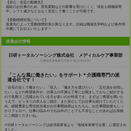
【安心・安定の勤務先】
福祉のお仕事のため、景気変動などの影響を受けにくく、現在も積極採用
中。シフト減少などもなく安定して働くことが可能です。
【受動喫煙対策について】
派遣先によって受動喫煙対策が異なります。詳細は職場見学時および条件明
示書にてお伝えいたします！
派遣会社情報
日研トータルソーシング株式会社 メディカルケア事業部
労働者派遣事業許可番号:派13-060060
「こんな風に働きたい」をサポート＊介護職専門の派
遣会社です！
「自宅の近くで働きたい」「収入」「働き方を選びたい」「正社員を目指し
たい」などの希望条件や、仕事上の不満も丁寧にお聞きしてからご紹介する
ので長期でご活躍されている方が多いのが特長です。まずはご希望を聞いた
うえで、ピッタリの求人をご紹介。また安心してお仕事を続けていただくた
め、経験豊富な専任担当者がお仕事開始前はもちろん、お仕事開始後もしっ
かりフォロー。仕事の悩みやそれ以外のことでも不安なことがあればお気軽
にご相談くださいね。
※日研トータルソーシングは経済産業省より「地域未来牽引企業」に選定され
ました。