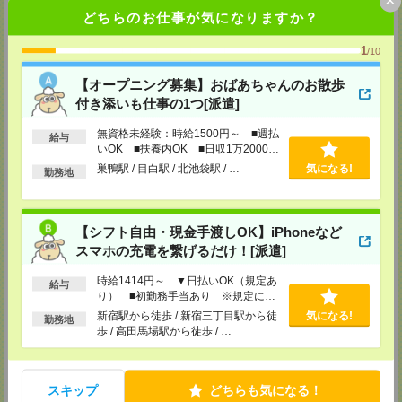
千葉県柏市末広町5-19 第12関口ビル7F 705号室
どちらのお仕事が気になりますか？
TEL：0120-935-218
MAIL：
tenshoku@nikken-ts.jp
1
担当：採用担当
/10
メディカルケア事業部 新宿オフィス
【オープニング募集】おばあちゃんのお散歩
東京都新宿区新宿2-3-10 新宿御苑ビル6階
付き添いも仕事の1つ[派遣]
TEL：0120-457-235
MAIL：
tenshoku@nikken-ts.jp
無資格未経験：時給1500円～ ■週払
担当：採用担当
給与
いOK ■扶養内OK ■日収1万2000円
メディカルケア事業部 立川事業所
以上
巣鴨駅 / 目白駅 / 北池袋駅 / …
気になる!
勤務地
東京都立川市錦町1-12-14
TEL：0120-934-200
MAIL：
tenshoku@nikken-ts.jp
担当：採用担当
【シフト自由・現金手渡しOK】iPhoneなど
メディカルケア事業部 町田オフィス
スマホの充電を繋げるだけ！[派遣]
東京都町田市森野1-7-23 大樹生命町田ビル6F
TEL：0120-453-285
時給1414円～ ▼日払いOK（規定あ
給与
MAIL：
tenshoku@nikken-ts.jp
り） ■初勤務手当あり ※規定によ
担当：採用担当
る
新宿駅から徒歩 / 新宿三丁目駅から徒
気になる!
勤務地
歩 / 高田馬場駅から徒歩 / …
メディカルケア事業部 横浜オフィス
神奈川県横浜市保土ケ谷区神戸町134 横浜ビジネスパークサウスタワー
2F B区画
TEL：0120-901-799
スキップ
どちらも気になる！
MAIL：
tenshoku@nikken-ts.jp