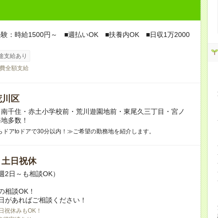
験：時給1500円～ ■週払いOK ■扶養内OK ■日収1万2000
途支給あり
費全額支給
荒川区
】南千住・赤土小学校前・荒川遊園地前・東尾久三丁目・宮ノ
務地多数！
らドアtoドアで30分以内！≫ご希望の勤務地を紹介します。
/ 土日祝休
週2日～も相談OK）
の相談OK！
日があればご相談ください！
日祝休みもOK！