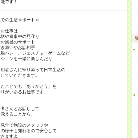
可能です！
設での生活サポート≫
なお仕事は…
配膳や食事中の見守り
やお風呂のサポート
付き添いやお話相手
風船バレー、ジェスチャーゲームなど
ションを一緒に楽しんだり
利用者さんに寄り添って日常生活の
をしていただきます。
したことでも「ありがとう」を
やりがいあるお仕事です。
居者さんとお話しして
を覚えることから。
場見学で施設のスタッフや
んの様子も知れるので安心して
できますよ！