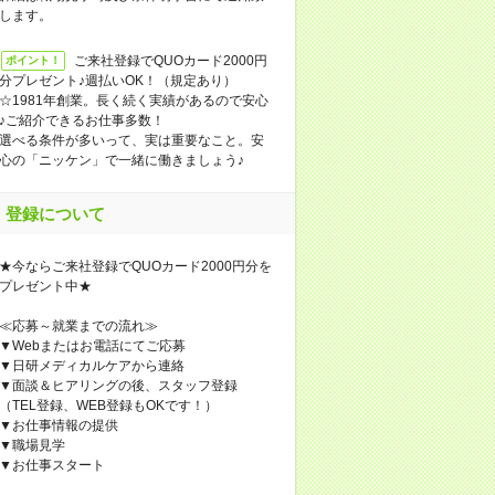
します。
ご来社登録でQUOカード2000円
ポイント！
分プレゼント♪週払いOK！（規定あり）
☆1981年創業。長く続く実績があるので安心
♪ご紹介できるお仕事多数！
選べる条件が多いって、実は重要なこと。安
心の「ニッケン」で一緒に働きましょう♪
登録について
★今ならご来社登録でQUOカード2000円分を
プレゼント中★
≪応募～就業までの流れ≫
▼Webまたはお電話にてご応募
▼日研メディカルケアから連絡
▼面談＆ヒアリングの後、スタッフ登録
（TEL登録、WEB登録もOKです！）
▼お仕事情報の提供
▼職場見学
▼お仕事スタート