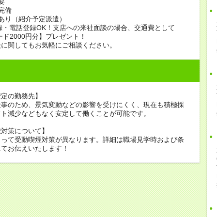
要
完備
あり（紹介予定派遣）
録・電話登録OK！支店への来社面談の場合、交通費として
ード2000円分】プレゼント！
談に関してもお気軽にご相談ください。
安定の勤務先】
仕事のため、景気変動などの影響を受けにくく、現在も積極採
フト減少などもなく安定して働くことが可能です。
煙対策について】
よって受動喫煙対策が異なります。詳細は職場見学時および条
にてお伝えいたします！