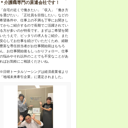
＊介護職専門の派遣会社です！
「自宅の近くで働きたい」「収入」「働き方
を選びたい」「正社員を目指したい」などの
希望条件や、仕事上の不満も丁寧にお聞きし
てからご紹介するので長期でご活躍されてい
る方が多いのが特長です。まずはご希望を聞
いたうえで、ピッタリの求人をご紹介。また
安心してお仕事を続けていただくため、経験
豊富な専任担当者がお仕事開始前はもちろ
ん、お仕事開始後もしっかりフォロー。仕事
の悩みやそれ以外のことでも不安なことがあ
ればお気軽にご相談くださいね。
※日研トータルソーシングは経済産業省より
「地域未来牽引企業」に選定されました。