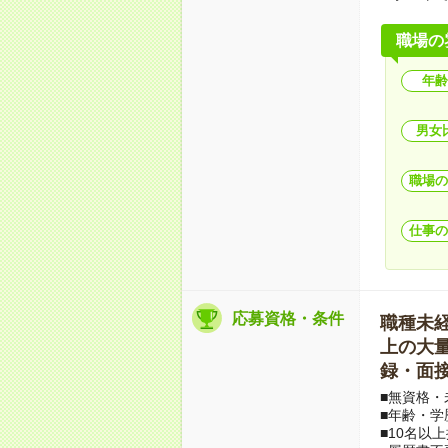
職場の
年齢
男女
職場の
仕事の
応募資格・条件
職種未経験
上の大量募
録・面接
■無資格・
■年齢・学
■10名以