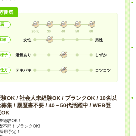
雰囲気
層
20代
30
40
50
60
比率
女性
男性
様子
活気あり
しずか
仕方
テキパキ
コツコツ
OK / 社会人未経験OK / ブランクOK / 10名以
集 / 履歴書不要 / 40～50代活躍中 / WEB登
OK
未経験OK！
歴不問！ブランクOK!
上採用予定！