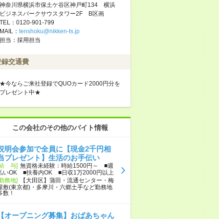
神奈川県横浜市保土ケ谷区神戸町134 横浜
ビジネスパークサウスタワー2F B区画
TEL：0120-901-799
MAIL：
tenshoku@nikken-ts.jp
担当：採用担当
登録交通費
★今ならご来社登録でQUOカード2000円分を
プレゼント中★
この会社のその他のバイト情報
説明会参加で全員に【現金2千円相
当プレゼント】生活のお手伝い
[給 与]
無資格未経験：時給1500円～ ■週
払いOK ■扶養内OK ■日収1万2000円以上
[勤務地]
【大田区】蒲田・流通センター・梅
屋敷(東京都)・多摩川・六郷土手など勤務地
多数！
【オープニング募集】おばあちゃん