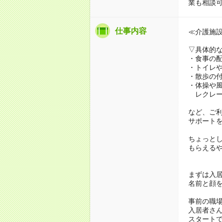
業も相談
仕事内容
≪介護施
▽具体的
・食事の
・トイレ
・散歩の
・体操や
レクレー
など、ご
サポート
ちょっと
もらえる
まずは入
名前と顔
事前の職
入居者さ
スタート