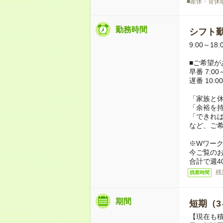
■産休・育休
勤務時間
シフト勤
9:00～18
■ご希望が
早番 7:00～
遅番 10:00
「家族と
「余裕を
「できれ
など、ご
※Wワー
今ご覧の
合計で週4
残
残業時間
期間
短期（3
【現在も積