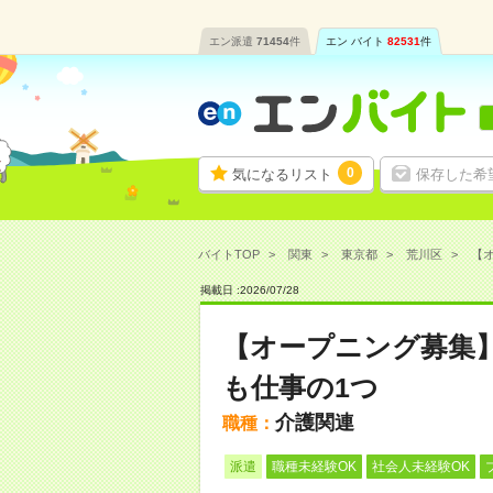
エン派遣
71454
件
エン バイト
82531
件
0
気になるリスト
保存した希
バイトTOP
関東
東京都
荒川区
【オ
掲載日 :
2026
/
07
/
28
【オープニング募集
も仕事の1つ
介護関連
職種：
派遣
職種未経験OK
社会人未経験OK