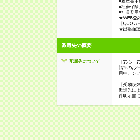
■履歴書不
■社会保険
■社員登用
★WEB登
【QUOカ
★出張面
派遣先の概要
配属先について
【安心・
福祉のお
用中。シ
【受動喫
派遣先に
件明示書