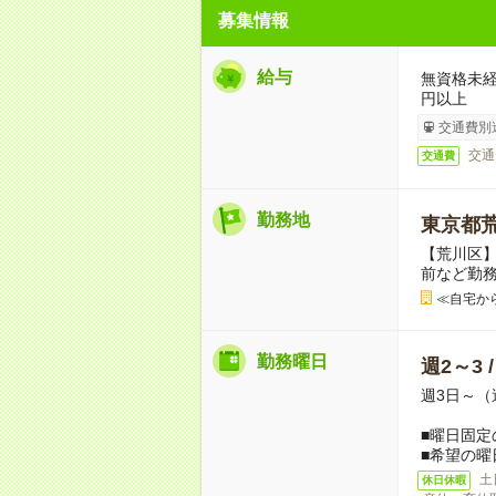
募集情報
給与
無資格未経
円以上
交通費別
交通
交通費
勤務地
東京都
【荒川区
前など勤
≪自宅か
勤務曜日
週2～3 
週3日～（
■曜日固定
■希望の曜
土
休日休暇