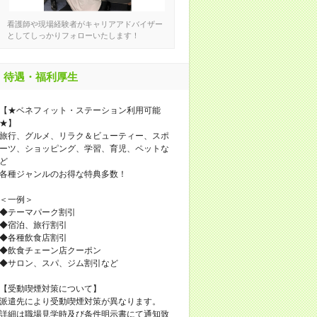
看護師や現場経験者がキャリアアドバイザー
としてしっかりフォローいたします！
待遇・福利厚生
【★ベネフィット・ステーション利用可能
★】
旅行、グルメ、リラク＆ビューティー、スポ
ーツ、ショッピング、学習、育児、ペットな
ど
各種ジャンルのお得な特典多数！
＜一例＞
◆テーマパーク割引
◆宿泊、旅行割引
◆各種飲食店割引
◆飲食チェーン店クーポン
◆サロン、スパ、ジム割引など
【受動喫煙対策について】
派遣先により受動喫煙対策が異なります。
詳細は職場見学時及び条件明示書にて通知致