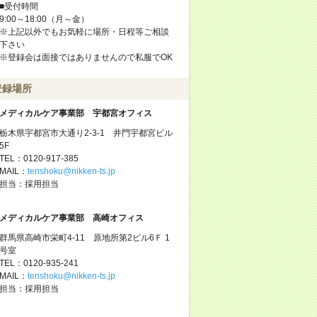
■受付時間
9:00～18:00（月～金）
※上記以外でもお気軽に場所・日程等ご相談
下さい
※登録会は面接ではありませんので私服でOK
登録場所
メディカルケア事業部 宇都宮オフィス
栃木県宇都宮市大通り2-3-1 井門宇都宮ビル
5F
TEL：0120-917-385
MAIL：
tenshoku@nikken-ts.jp
担当：採用担当
メディカルケア事業部 高崎オフィス
群馬県高崎市栄町4-11 原地所第2ビル6Ｆ 1
号室
TEL：0120-935-241
MAIL：
tenshoku@nikken-ts.jp
担当：採用担当