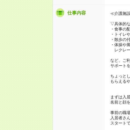
仕事内容
≪介護施
▽具体的
・食事の
・トイレ
・散歩の
・体操や
レクレー
など、ご
サポート
ちょっと
もらえる
まずは入
名前と顔
事前の職
入居者さ
スタート