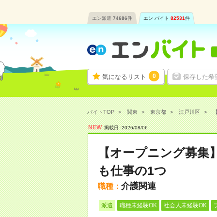
エン派遣
74686
件
エン バイト
82531
件
0
気になるリスト
保存した希
バイトTOP
関東
東京都
江戸川区
NEW
掲載日 :
2026
/
08
/
06
【オープニング募集
も仕事の1つ
介護関連
職種：
派遣
職種未経験OK
社会人未経験OK