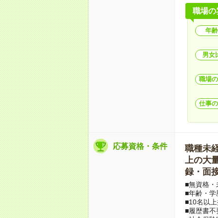
職場の
年齢
男女
職場の
仕事の
応募資格・条件
職種未経験
上の大量募
録・面接
■無資格・
■年齢・学
■10名以
■履歴書不