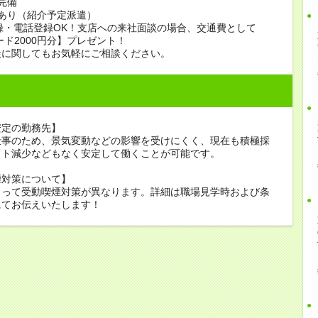
完備
あり（紹介予定派遣）
録・電話登録OK！支店への来社面談の場合、交通費として
ード2000円分】プレゼント！
談に関してもお気軽にご相談ください。
安定の勤務先】
仕事のため、景気変動などの影響を受けにくく、現在も積極採
フト減少などもなく安定して働くことが可能です。
煙対策について】
よって受動喫煙対策が異なります。詳細は職場見学時および条
にてお伝えいたします！