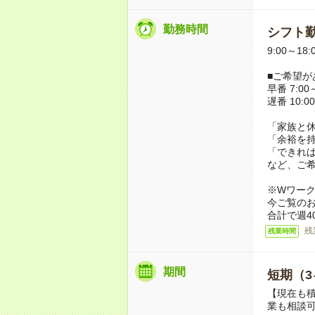
勤務時間
シフト勤
9:00～18
■ご希望が
早番 7:00～
遅番 10:00
「家族と
「余裕を
「できれ
など、ご
※Wワー
今ご覧の
合計で週4
残
残業時間
期間
短期（3
【現在も積
業も相談