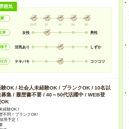
雰囲気
層
20代
30
40
50
60
比率
女性
男性
様子
活気あり
しずか
仕方
テキパキ
コツコツ
OK / 社会人未経験OK / ブランクOK / 10名以
集 / 履歴書不要 / 40～50代活躍中 / WEB登
OK
未経験OK！
歴不問！ブランクOK!
上採用予定！
要