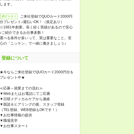
します。
ご来社登録でQUOカード2000円
ポイント！
分プレゼント♪週払いOK！（規定あり）
☆1981年創業。長く続く実績があるので安心
♪ご紹介できるお仕事多数！
選べる条件が多いって、実は重要なこと。安
心の「ニッケン」で一緒に働きましょう♪
登録について
★今ならご来社登録でQUOカード2000円分を
プレゼント中★
≪応募～就業までの流れ≫
▼Webまたはお電話にてご応募
▼日研メディカルケアから連絡
▼面談＆ヒアリングの後、スタッフ登録
（TEL登録、WEB登録もOKです！）
▼お仕事情報の提供
▼職場見学
▼お仕事スタート