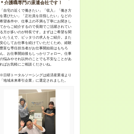
＊介護職専門の派遣会社です！
「自宅の近くで働きたい」「収入」「働き方
を選びたい」「正社員を目指したい」などの
希望条件や、仕事上の不満も丁寧にお聞きし
てからご紹介するので長期でご活躍されてい
る方が多いのが特長です。まずはご希望を聞
いたうえで、ピッタリの求人をご紹介。また
安心してお仕事を続けていただくため、経験
豊富な専任担当者がお仕事開始前はもちろ
ん、お仕事開始後もしっかりフォロー。仕事
の悩みやそれ以外のことでも不安なことがあ
ればお気軽にご相談くださいね。
※日研トータルソーシングは経済産業省より
「地域未来牽引企業」に選定されました。