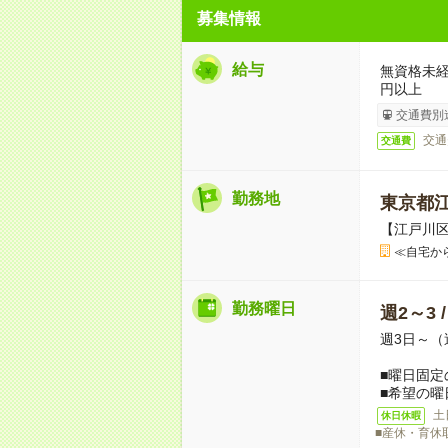
募集情報
給与
無資格未経
円以上
交通費別
交通
交通費
勤務地
東京都
【江戸川
≪自宅か
勤務曜日
週2～3 
週3日～（
■曜日固定
■希望の曜
土
休日休暇
■産休・育休