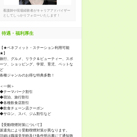
看護師や現場経験者がキャリアアドバイザー
としてしっかりフォローいたします！
待遇・福利厚生
【★ベネフィット・ステーション利用可能
★】
旅行、グルメ、リラク＆ビューティー、スポ
ーツ、ショッピング、学習、育児、ペットな
ど
各種ジャンルのお得な特典多数！
＜一例＞
◆テーマパーク割引
◆宿泊、旅行割引
◆各種飲食店割引
◆飲食チェーン店クーポン
◆サロン、スパ、ジム割引など
【受動喫煙対策について】
派遣先により受動喫煙対策が異なります。
詳細は職場見学時及び条件明示書にて通知致