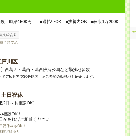
験：時給1500円～ ■週払いOK ■扶養内OK ■日収1万2000
途支給あり
費全額支給
江戸川区
区】西葛西・葛西・葛西臨海公園など勤務地多数！
らドアtoドアで30分以内！≫ご希望の勤務地を紹介します。
/ 土日祝休
週2日～も相談OK）
の相談OK！
日があればご相談ください！
日祝休みもOK！
取得実績あり