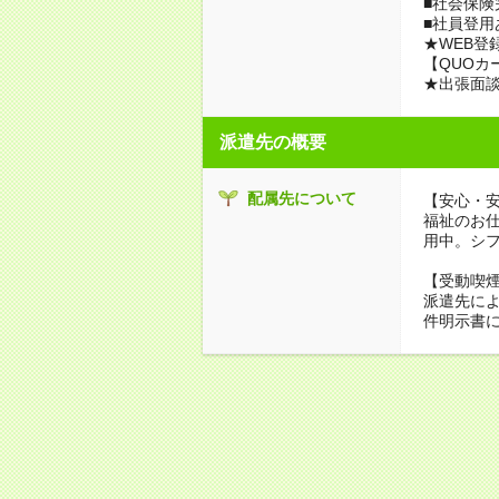
■社会保険
■社員登用
★WEB登
【QUOカ
★出張面
派遣先の概要
配属先について
【安心・
福祉のお
用中。シ
【受動喫
派遣先に
件明示書