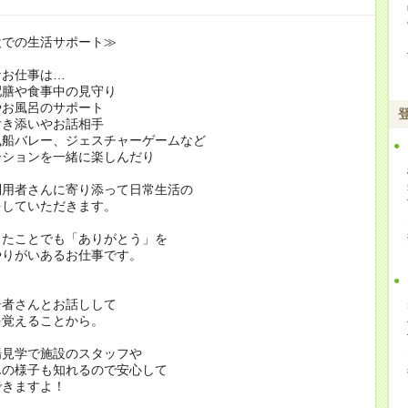
設での生活サポート≫
なお仕事は…
配膳や食事中の見守り
やお風呂のサポート
付き添いやお話相手
風船バレー、ジェスチャーゲームなど
ションを一緒に楽しんだり
利用者さんに寄り添って日常生活の
をしていただきます。
したことでも「ありがとう」を
やりがいあるお仕事です。
居者さんとお話しして
を覚えることから。
場見学で施設のスタッフや
んの様子も知れるので安心して
できますよ！