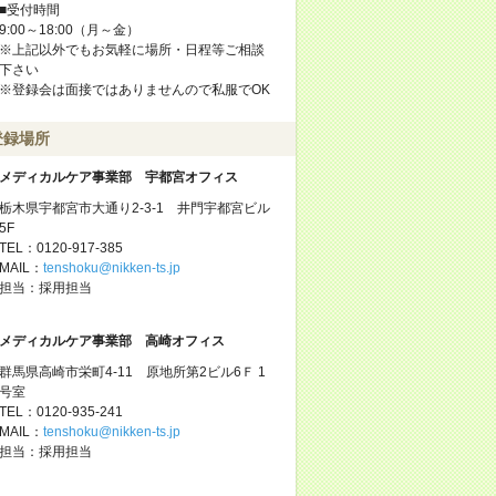
■受付時間
9:00～18:00（月～金）
※上記以外でもお気軽に場所・日程等ご相談
下さい
※登録会は面接ではありませんので私服でOK
登録場所
メディカルケア事業部 宇都宮オフィス
栃木県宇都宮市大通り2-3-1 井門宇都宮ビル
5F
TEL：0120-917-385
MAIL：
tenshoku@nikken-ts.jp
担当：採用担当
メディカルケア事業部 高崎オフィス
群馬県高崎市栄町4-11 原地所第2ビル6Ｆ 1
号室
TEL：0120-935-241
MAIL：
tenshoku@nikken-ts.jp
担当：採用担当