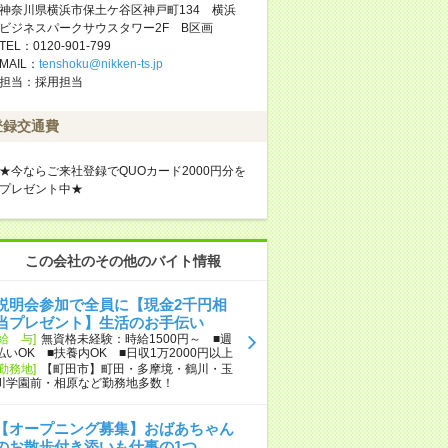
神奈川県横浜市保土ケ谷区神戸町134 横浜
ビジネスパークサウスタワー2F B区画
TEL：0120-901-799
MAIL：
tenshoku@nikken-ts.jp
担当：採用担当
登録交通費
★今ならご来社登録でQUOカード2000円分を
プレゼント中★
この会社のその他のバイト情報
説明会参加で全員に【現金2千円相
当プレゼント】生活のお手伝い
[給 与]
無資格未経験：時給1500円～ ■週
払いOK ■扶養内OK ■日収1万2000円以上
[勤務地]
【町田市】町田・多摩境・鶴川・玉
川学園前・相原など勤務地多数！
【オープニング募集】おばあちゃん
のお散歩付き添いも仕事の1つ