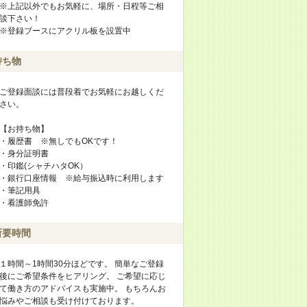
※上記以外でもお気軽に、場所・日程等ご相
談下さい！
※登録ブースにアクリル板を設置中
持ち物
ご登録面談には普段着でお気軽にお越しくだ
さい。
【お持ち物】
・履歴書 ※無しでもOKです！
・身分証明書
・印鑑(シャチハタOK）
・銀行口座情報 ※給与振込時に利用します
・筆記用具
・看護師免許
所要時間
１時間～1時間30分ほどです。 簡単なご登録
後にご希望条件をヒアリング。 ご希望に応じ
て働き方のアドバイスも実施中。 もちろんお
悩みやご相談も受け付けております。