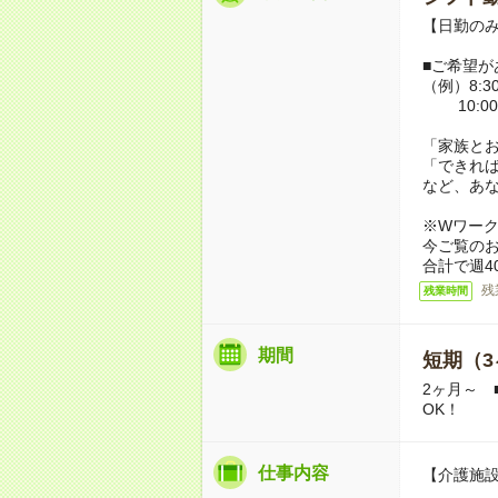
【日勤のみ】
■ご希望が
（例）8:30
10:00
「家族と
「できれ
など、あ
※Wワー
今ご覧の
合計で週4
残
残業時間
期間
短期（3
2ヶ月～ 
OK！
仕事内容
【介護施