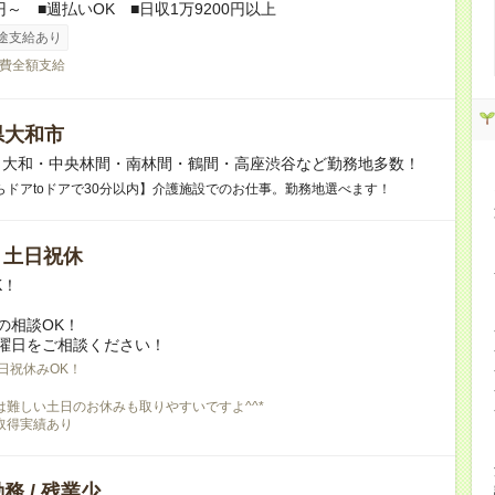
円～ ■週払いOK ■日収1万9200円以上
途支給あり
費全額支給
県大和市
】大和・中央林間・南林間・鶴間・高座渋谷など勤務地多数！
らドアtoドアで30分以内】介護施設でのお仕事。勤務地選べます！
/ 土日祝休
K！
の相談OK！
曜日をご相談ください！
日祝休みOK！
は難しい土日のお休みも取りやすいですよ^^*
取得実績あり
務 / 残業少