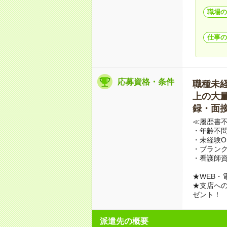
職場の
仕事の
応募資格・条件
職種未経験
上の大量募
録・面接
≪履歴書
・年齢不問
・未経験O
・ブランク
・看護師
★WEB・
★支店への
ゼント！
派遣先の概要