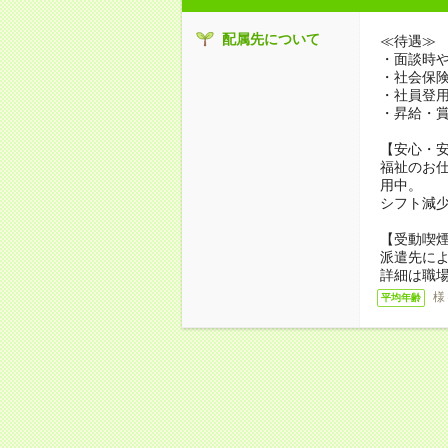
配属先について
≪待遇≫
・面談時や
・社会保
・社員登
・昇給・
【安心・
福祉のお
用中。
シフト減
【受動喫
派遣先に
詳細は職
様
平均年齢