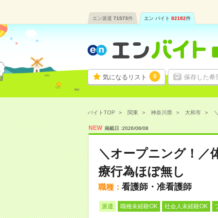
エン派遣
71573
件
エン バイト
82182
件
0
気になるリスト
保存した希
バイトTOP
関東
神奈川県
大和市
NEW
掲載日 :
2026
/
08
/
08
＼オープニング！／
療行為ほぼ無し
看護師・准看護師
職種：
派遣
職種未経験OK
社会人未経験OK