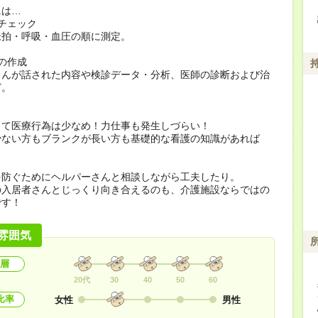
には…
チェック
拍・呼吸・血圧の順に測定。
の作成
んが話された内容や検診データ・分析、医師の診断および治
ど。
って医療行為は少なめ！力仕事も発生しづらい！
少ない方もブランクが長い方も基礎的な看護の知識があれば
を防ぐためにヘルパーさんと相談しながら工夫したり。
の入居者さんとじっくり向き合えるのも、介護施設ならではの
です！
雰囲気
層
20代
30
40
50
60
比率
女性
男性