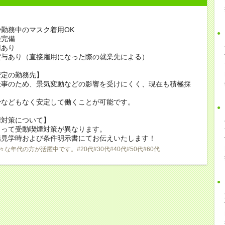
勤務中のマスク着用OK
険完備
用あり
賞与あり（直接雇用になった際の就業先による）
安定の勤務先】
仕事のため、景気変動などの影響を受けにくく、現在も積極採
少などもなく安定して働くことが可能です。
煙対策について】
よって受動喫煙対策が異なります。
場見学時および条件明示書にてお伝えいたします！
々な年代の方が活躍中です。#20代#30代#40代#50代#60代