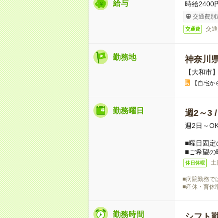
給与
時給2400
交通費別
交通
交通費
勤務地
神奈川
【大和市
【自宅か
勤務曜日
週2～3 
週2日～O
■曜日固定
■ご希望の
土
休日休暇
■病院勤務で
■産休・育休
勤務時間
シフト勤