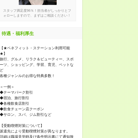
スタッフ満足度96％！担当者がしっかりとフ
ォローしますので、まずはご相談ください！
待遇・福利厚生
【★ベネフィット・ステーション利用可能
★】
旅行、グルメ、リラク＆ビューティー、スポ
ーツ、ショッピング、学習、育児、ペットな
ど
各種ジャンルのお得な特典多数！
＜一例＞
◆テーマパーク割引
◆宿泊、旅行割引
◆各種飲食店割引
◆飲食チェーン店クーポン
◆サロン、スパ、ジム割引など
【受動喫煙対策について】
派遣先により受動喫煙対策が異なります。
詳細は職場見学時及び条件明示書にて通知致