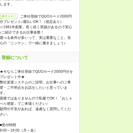
します。
ご来社登録でQUOカード2000円
ポイント！
分プレゼント♪週払いOK！（規定あり）
☆1981年創業。長く続く実績があるので安心
♪ご紹介できるお仕事多数！
選べる条件が多いって、実は重要なこと。安
心の「ニッケン」で一緒に働きましょう♪
登録について
★今ならご来社登録でQUOカード2000円分を
プレゼント中★
弊社派遣システムのご説明、お仕事へのご希
望・ご不明点をお話をしたいと思っていま
す。
面接ではありませんので私服でOK！「おしゃ
べり感覚」でご来場ください♪
疑問や不安があれば、遠慮なく質問してくだ
さい。
■受付時間
9:00～18:00（月～金）