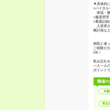
▼具体的
○バイタル
体温・脈
○服薬管理
○看護記録
入居者さ
療計画な
病院と違
ご経験が
OK！
飲み忘れ
一人一人
ポイント
職場の
年齢
男女