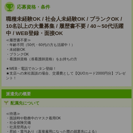
応募資格・条件
職種未経験OK / 社会人未経験OK / ブランクOK /
10名以上の大量募集 / 履歴書不要 / 40～50代活躍
中 / WEB登録・面接OK
≪履歴書不要≫
・年齢不問（50代・60代の方も活躍中！）
・未経験OK
・ブランクOK
・看護師資格（准看護師資格）をお持ちの方
★WEB・電話でカンタン登録！
★支店への来社面談の場合、交通費として【QUOカード2000円分】プレゼ
ント！
派遣先の概要
配属先について
≪待遇≫
・面談時や勤務中のマスク着用OK
・社会保険完備
・社員登用あり
・昇給・賞与あり（直接雇用になった際の就業先による）