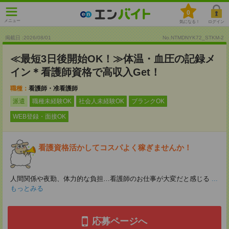
0
メニュー
気になる！
ログイン
掲載日 :2026
/
08
/
01
No.NTMDNYK72_STKM-2
≪最短3日後開始OK！≫体温・血圧の記録メ
イン＊看護師資格で高収入Get！
職種：
看護師・准看護師
派遣
職種未経験OK
社会人未経験OK
ブランクOK
WEB登録・面接OK
看護資格活かしてコスパよく稼ぎませんか！
人間関係や夜勤、体力的な負担…看護師のお仕事が大変だと感じる
...
もっとみる
応募ページへ