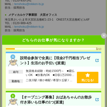
TEL：0120-935-241
MAIL：
tenshoku@nikken-ts.jp
担当：採用担当
メディカルケア事業部 大宮オフィス
埼玉県さいたま市大宮区吉敷町1-23-1 ONEST大宮吉敷町ビル6F
TEL：0120-989-425
MAIL：
tenshoku@nikken-ts.jp
担当：採用担当
×
メディカルケア事業部 千葉オフィス
どちらのお仕事が気になりますか？
千葉県千葉市中央区富士見2-15-11 IMI千葉富士見ビル6F
TEL：0120-998-758
1
/10
MAIL：
tenshoku@nikken-ts.jp
担当：採用担当
説明会参加で全員に【現金2千円相当プレゼ
メディカルケア事業部 柏オフィス
ント】生活のお手伝い[派遣]
千葉県柏市末広町5-19 第12関口ビル7F 705号室
TEL：0120-935-218
無資格未経験：時給1500円～ ■週払
給与
MAIL：
tenshoku@nikken-ts.jp
いOK ■扶養内OK ■日収1万2000円
担当：採用担当
以上
二俣川駅 / 鶴ケ峰駅 / 希望ケ丘駅 / …
気になる!
勤務地
メディカルケア事業部 新宿オフィス
東京都新宿区新宿2-3-10 新宿御苑ビル6階
TEL：0120-457-235
MAIL：
tenshoku@nikken-ts.jp
【オープニング募集】おばあちゃんのお散歩
担当：採用担当
付き添いも仕事の1つ[派遣]
メディカルケア事業部 立川事業部