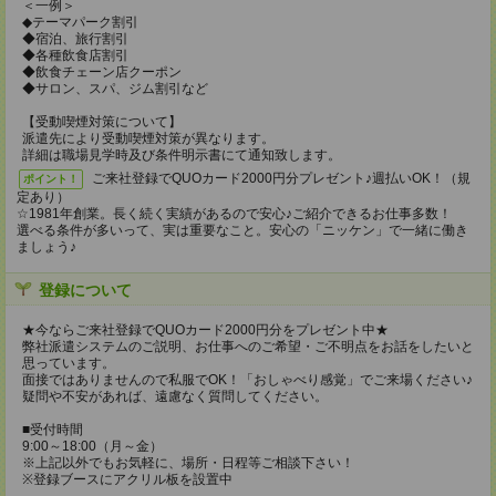
＜一例＞
◆テーマパーク割引
◆宿泊、旅行割引
◆各種飲食店割引
◆飲食チェーン店クーポン
◆サロン、スパ、ジム割引など
【受動喫煙対策について】
派遣先により受動喫煙対策が異なります。
詳細は職場見学時及び条件明示書にて通知致します。
ご来社登録でQUOカード2000円分プレゼント♪週払いOK！（規
ポイント！
定あり）
☆1981年創業。長く続く実績があるので安心♪ご紹介できるお仕事多数！
選べる条件が多いって、実は重要なこと。安心の「ニッケン」で一緒に働き
ましょう♪
登録について
★今ならご来社登録でQUOカード2000円分をプレゼント中★
弊社派遣システムのご説明、お仕事へのご希望・ご不明点をお話をしたいと
思っています。
面接ではありませんので私服でOK！「おしゃべり感覚」でご来場ください♪
疑問や不安があれば、遠慮なく質問してください。
■受付時間
9:00～18:00（月～金）
※上記以外でもお気軽に、場所・日程等ご相談下さい！
※登録ブースにアクリル板を設置中