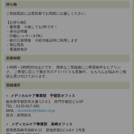
持ち物
ご登録面談には普段着でお気軽にお越しください。
【お持ち物】
・履歴書 ※無しでもOKです！
・身分証明書
・印鑑(シャチハタOK）
・銀行口座情報 ※給与振込時に利用します
・筆記用具
・看護師免許
所要時間
１時間～1時間30分ほどです。 簡単なご登録後にご希望条件をヒアリン
グ。 ご希望に応じて働き方のアドバイスも実施中。 もちろんお悩みやご相
談も受け付けております。
登録場所
メディカルケア事業部 宇都宮オフィス
栃木県宇都宮市大通り2-3-1 井門宇都宮ビル5F
TEL：0120-917-385
MAIL：
tenshoku@nikken-ts.jp
担当：採用担当
メディカルケア事業部 高崎オフィス
群馬県高崎市栄町4-11 原地所第2ビル6Ｆ 1号室