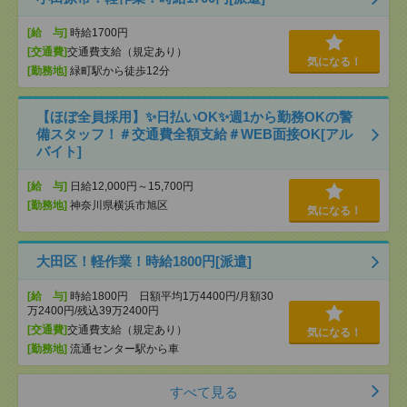
[給 与]
時給1700円
[交通費]
交通費支給（規定あり）
気になる！
[勤務地]
緑町駅から徒歩12分
【ほぼ全員採用】✨日払いOK✨週1から勤務OKの警
備スタッフ！＃交通費全額支給＃WEB面接OK[アル
バイト]
[給 与]
日給12,000円～15,700円
[勤務地]
神奈川県横浜市旭区
気になる！
大田区！軽作業！時給1800円[派遣]
[給 与]
時給1800円 日額平均1万4400円/月額30
万2400円/残込39万2400円
[交通費]
交通費支給（規定あり）
気になる！
[勤務地]
流通センター駅から車
すべて見る