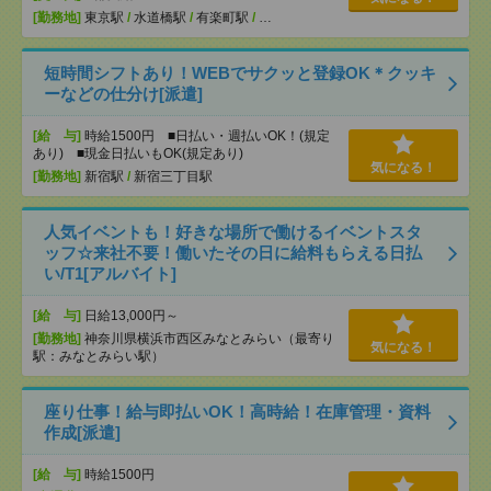
[勤務地]
東京駅
/
水道橋駅
/
有楽町駅
/
…
短時間シフトあり！WEBでサクッと登録OK＊クッキ
ーなどの仕分け[派遣]
[給 与]
時給1500円 ■日払い・週払いOK！(規定
あり) ■現金日払いもOK(規定あり)
気になる！
[勤務地]
新宿駅
/
新宿三丁目駅
人気イベントも！好きな場所で働けるイベントスタ
ッフ☆来社不要！働いたその日に給料もらえる日払
い/T1[アルバイト]
[給 与]
日給13,000円～
[勤務地]
神奈川県横浜市西区みなとみらい（最寄り
気になる！
駅：みなとみらい駅）
座り仕事！給与即払いOK！高時給！在庫管理・資料
作成[派遣]
[給 与]
時給1500円