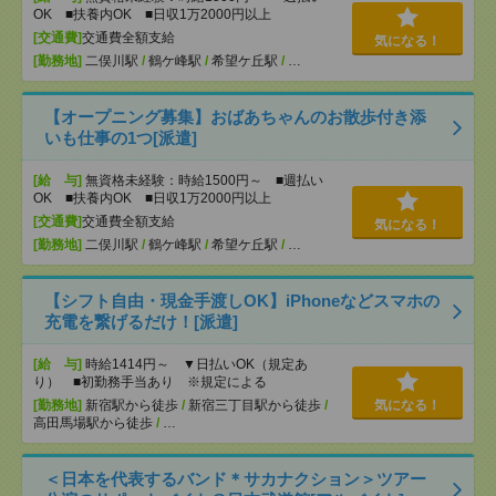
OK ■扶養内OK ■日収1万2000円以上
[交通費]
交通費全額支給
気になる！
[勤務地]
二俣川駅
/
鶴ケ峰駅
/
希望ケ丘駅
/
…
【オープニング募集】おばあちゃんのお散歩付き添
いも仕事の1つ[派遣]
[給 与]
無資格未経験：時給1500円～ ■週払い
OK ■扶養内OK ■日収1万2000円以上
[交通費]
交通費全額支給
気になる！
[勤務地]
二俣川駅
/
鶴ケ峰駅
/
希望ケ丘駅
/
…
【シフト自由・現金手渡しOK】iPhoneなどスマホの
充電を繋げるだけ！[派遣]
[給 与]
時給1414円～ ▼日払いOK（規定あ
り） ■初勤務手当あり ※規定による
[勤務地]
新宿駅から徒歩
/
新宿三丁目駅から徒歩
/
気になる！
高田馬場駅から徒歩
/
…
＜日本を代表するバンド＊サカナクション＞ツアー