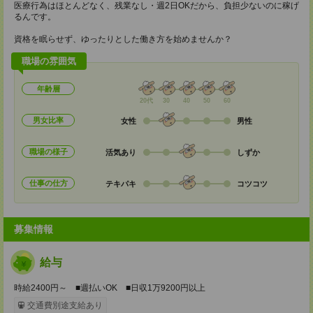
医療行為はほとんどなく、残業なし・週2日OKだから、負担少ないのに稼げ
るんです。
資格を眠らせず、ゆったりとした働き方を始めませんか？
職場の雰囲気
年齢層
20代
30
40
50
60
男女比率
女性
男性
職場の様子
活気あり
しずか
仕事の仕方
テキパキ
コツコツ
募集情報
給与
時給2400円～ ■週払いOK ■日収1万9200円以上
交通費別途支給あり