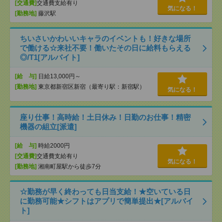
[交通費]
交通費支給有り
気になる！
[勤務地]
藤沢駅
ちいさいかわいいキャラのイベントも！好きな場所
で働ける☆来社不要！働いたその日に給料もらえる
◎/T1[アルバイト]
[給 与]
日給13,000円～
[勤務地]
東京都新宿区新宿（最寄り駅：新宿駅）
気になる！
座り仕事！高時給！土日休み！日勤のお仕事！精密
機器の組立[派遣]
[給 与]
時給2000円
[交通費]
交通費支給有り
気になる！
[勤務地]
湘南町屋駅から徒歩7分
☆勤務が早く終わっても日当支給！★空いている日
に勤務可能★シフトはアプリで簡単提出★[アルバイ
ト]