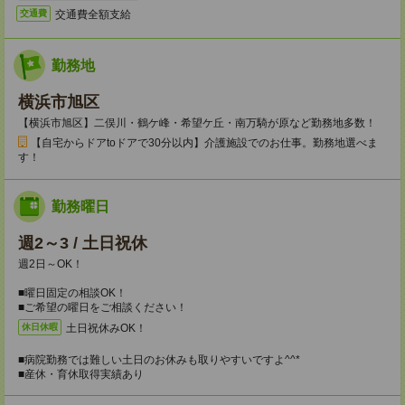
交通費全額支給
交通費
勤務地
横浜市旭区
【横浜市旭区】二俣川・鶴ケ峰・希望ケ丘・南万騎が原など勤務地多数！
【自宅からドアtoドアで30分以内】介護施設でのお仕事。勤務地選べま
す！
勤務曜日
週2～3 / 土日祝休
週2日～OK！
■曜日固定の相談OK！
■ご希望の曜日をご相談ください！
土日祝休みOK！
休日休暇
■病院勤務では難しい土日のお休みも取りやすいですよ^^*
■産休・育休取得実績あり