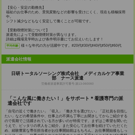
【安心・安定の勤務先】
福祉のお仕事のため、景気変動などの影響を受けにくく、現在も積極採用
中。
シフト減少などもなく安定して働くことが可能です。
【受動喫煙対策について】
派遣先によって受動喫煙対策が異なります。
詳細は職場見学時および条件明示書にてお伝えいたします！
様々な年代の方が活躍中です。#20代#30代#40代#50代#60代
平均年齢
派遣会社情報
日研トータルソーシング株式会社 メディカルケア事業
部 ナース派遣
労働者派遣事業許可番号:派13-060060
「こんな風に働きたい！」をサポート＊看護専門の派
遣会社です
「自宅の近くで働きたい」「収入」「働き方を選びたい」「正社員を目指し
たい」などの希望条件や、仕事上の不満も丁寧にお聞きしてからご紹介する
ので長期でご活躍されている方が多いのが特長です。まずはご希望を聞いた
うえで、ピッタリの求人をご紹介。また安心してお仕事を続けていただくた
め、経験豊富な専任担当者がお仕事開始前はもちろん、お仕事開始後もしっ