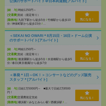
公演のサポートバイト＠日本武道館[アルバイト]
[給 与]
時給1250円～
[交通費]
支給（規定有り）
気になる！
[勤務地]
九段下駅から徒歩5分
/
竹橋駅から徒歩10
分
/
神保町駅から徒歩15分
/
…
＜SEKAI NO OWARI＊8月15日・16日＞ドーム公演
のサポートバイト[アルバイト]
[給 与]
時給1250円～
[交通費]
支給（規定有り）
気になる！
[勤務地]
後楽園駅から徒歩5分
/
水道橋駅から徒歩5
分
/
春日(東京都)駅から徒歩7分
＜単発＊1日～OK！＞コンサートなどのグッズ販売
スタッフ＊[アルバイト]
[給 与]
日給1万5000円～ ■最大で日給2万8500
円！
[交通費]
交通費規定支給
気になる！
[勤務地]
横浜駅
/
みなとみらい駅
/
西横浜駅
/
…