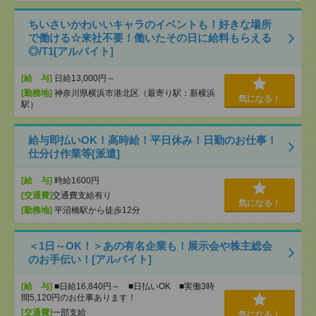
ちいさいかわいいキャラのイベントも！好きな場所
で働ける☆来社不要！働いたその日に給料もらえる
◎/T1[アルバイト]
[給 与]
日給13,000円～
[勤務地]
神奈川県横浜市港北区（最寄り駅：新横浜
気になる！
駅）
給与即払いOK！高時給！平日休み！日勤のお仕事！
仕分け作業等[派遣]
[給 与]
時給1600円
[交通費]
交通費支給有り
気になる！
[勤務地]
平沼橋駅から徒歩12分
＜1日～OK！＞あの有名企業も！展示会や株主総会
のお手伝い！[アルバイト]
[給 与]
■日給16,840円～ ■日払いOK ■実働3時
間5,120円のお仕事あります！
[交通費]
一部支給
気になる！