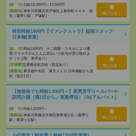
[給 与]
日給10,000円～15,500円
[勤務地]
神奈川県横浜市戸塚区上倉田町４４４ 地
気になる！
先（最寄り駅：戸塚駅）
特別時給1800円【ヴァレクストラ】短期スタッフ
日本橋[派遣]
[給 与]
時給1800円 ※ご経験・スキルにより優
遇 スマホでかんたんに前払いで給与が受け取れま
す（※上限、条件あり）
[交通費]
交通費全額支給（規定あり）
気になる！
[勤務地]
東京都中央区 東京メトロ 日本橋駅から直
結（徒歩1分）
【無資格でも時給1,830円～】夜間見守りヘルパー✨
訪問介護（週1日から／夜勤専従） /Jb[アルバイト]
[給 与]
時給1,830円～
[勤務地]
神奈川県横浜市旭区東希望が丘（最寄り
気になる！
駅：希望ヶ丘駅）
小田原市！軽作業！時給1700円[派遣]