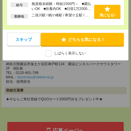
無資格未経験：時給1500円～ ■週払
東京都立川市錦町1-12-14
給与
TEL：0120-934-200
いOK ■扶養内OK ■日収1万2000円
MAIL：
tenshoku@nikken-ts.jp
以上
二俣川駅 / 鶴ケ峰駅 / 希望ケ丘駅 / …
気になる!
勤務地
担当：採用担当
メディカルケア事業部 町田オフィス
東京都町田市森野1-7-23 大樹生命町田ビル6F
スキップ
どちらも気になる！
TEL：0120-453-285
MAIL：
tenshoku@nikken-ts.jp
担当：採用担当
しばらく表示しない
メディカルケア事業部 横浜オフィス
神奈川県横浜市保土ケ谷区神戸町134 横浜ビジネスパークサウスタワー
2F B区画
TEL：0120-901-799
MAIL：
tenshoku@nikken-ts.jp
担当：採用担当
登録交通費
★今ならご来社登録でQUOカード2000円分をプレゼント中★
応募ページへ