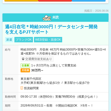
掲載日：2026.08.06
未読
週4日在宅＊時給3000円！データセンター開発
を支えるPJTサポート
派遣
ブランクOK
WEB登録・面接OK
時給3000円 月収例 46万円 時給3000円×実働7h30m×週5日×4
給与
週+残業5h ※月収例を保証するものではありません。
交通費別途支給あり
1ヶ月3万円を上限として実費支給
交通費
30万円～
月収例
東京都千代田区
勤務地
大手町(東京都)駅から徒歩1分
/
東京駅から徒歩7分
投資顧問業
09:00-17:30（休憩60分）実働7時間30分（残業少なめ！）
勤務時間
2026年09月01日～長期 ※開始日相談OK ※9月～！
期間