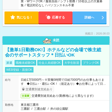
業・WワークOK
/
服装自由
/
シフト勤務
/
10名以上の大量募
集
/
電話対応なし
/
パソコンスキル不要
気になる！
応募する
詳細へ
掲載日：2026.08.03
未読
【激単1日勤務OK!】ホテルなどの会場で株主総
会のサポートスタッフ＊日払いOK
派遣
職種未経験OK
社会人未経験OK
大学生歓迎
ブランクOK
WEB登録・面接OK
日給1万5000円～※実働5時間で日給7000円のお仕事もありま
給与
す ◆日払い・週払いOK！（規定あり）◆お仕事によって日給
も異なります
交通費別途支給あり
交通費別途支給あり(勤務地により異なります)
交通費
東京都三鷹市
勤務地
三鷹駅
/
三鷹台駅
/
井の頭公園駅