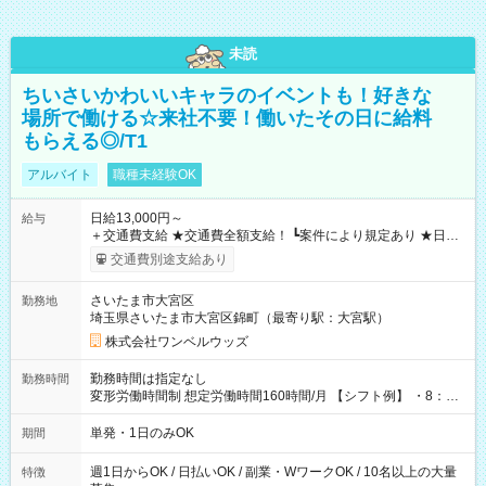
未読
ちいさいかわいいキャラのイベントも！好きな
場所で働ける☆来社不要！働いたその日に給料
もらえる◎/T1
アルバイト
職種未経験OK
日給13,000円～
給与
＋交通費支給 ★交通費全額支給！ ┗案件により規定あり ★日払
いOK！（規定あり） ┗働いたその日に現金GET♪ お仕事後はコ
交通費別途支給あり
ンビニATMから 日払い分を引き落とせます！ 【試用期間】試
用期間なし
さいたま市大宮区
勤務地
埼玉県さいたま市大宮区錦町（最寄り駅：大宮駅）
株式会社ワンベルウッズ
勤務時間は指定なし
勤務時間
変形労働時間制 想定労働時間160時間/月 【シフト例】 ・8：00
～21：00
単発・1日のみOK
期間
週1日からOK / 日払いOK / 副業・WワークOK / 10名以上の大量
特徴