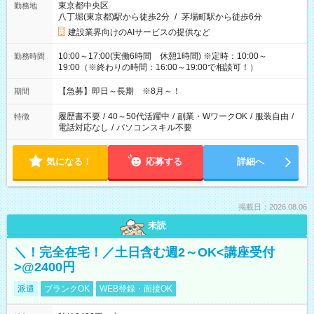
東京都中央区
勤務地
八丁堀(東京都)駅から徒歩2分
/
茅場町駅から徒歩6分
建設業界向けのAIサービスの提供など
10:00～17:00(実働6時間 休憩1時間) ※定時：10:00～
勤務時間
19:00（※終わりの時間：16:00～19:00で相談可！）
【急募】即日～長期 ※8月～！
期間
履歴書不要
/
40～50代活躍中
/
副業・WワークOK
/
服装自由
/
特徴
電話対応なし
/
パソコンスキル不要
気になる！
応募する
詳細へ
掲載日：2026.08.06
未読
＼！完全在宅！／土日含む週2～OK<講座受付
>@2400円
派遣
ブランクOK
WEB登録・面接OK