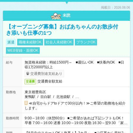
掲載日：2026.08.06
未読
【オープニング募集】おばあちゃんのお散歩付
き添いも仕事の1つ
派遣
職種未経験OK
社会人未経験OK
ブランクOK
WEB登録・面接OK
無資格未経験：時給1500円～ ■週払いOK ■扶養内OK ■日
給与
収1万2000円以上
交通費別途支給あり
交通費全額支給
交通費
東京都豊島区
勤務地
巣鴨駅
/
目白駅
/
北池袋駅
/
…
≪自宅からドアtoドアで30分以内！≫ご希望の勤務地を紹介
します。
9:00～18:00（休憩60分） ■ご希望があれば下記シフトもOK！
勤務時間
早番 7:00～16:00 遅番 10:00～19:00 夜勤 16:30～翌9:30 「家族
と休みを合わせたい」 「余裕を持って夕飯の準備がしたい」
「できれば残業はしたくない」 など、ご希望を教えてください