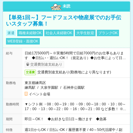
未読
【単発1回～】フードフェスや物産展でのお手伝
いスタッフ募集！
派遣
職種未経験OK
社会人未経験OK
大学生歓迎
ブランクOK
WEB登録・面接OK
日給1万5000円～※実働5時間で日給7000円のお仕事もありま
給与
す ◆日払い・週払いOK！（規定あり）◆お仕事によって日給
も異なります
交通費別途支給あり
交通費別途支給あり(勤務地により異なります)
交通費
東京都練馬区
勤務地
練馬駅
/
大泉学園駅
/
石神井公園駅
イベント会場
▼シフト例 ・08：00～19：00 ・09：00～18：00 ・10：00～
勤務時間
17：00 ・13：00～22：00 ・16：00～21：00 など多数！ ※お
仕事により勤務時間が異なります
即日～OK！ ◆お好きな日1日～働けます ◆急募
期間
週1日からOK
/
日払いOK
/
履歴書不要
/
40～50代活躍中
/
副
特徴