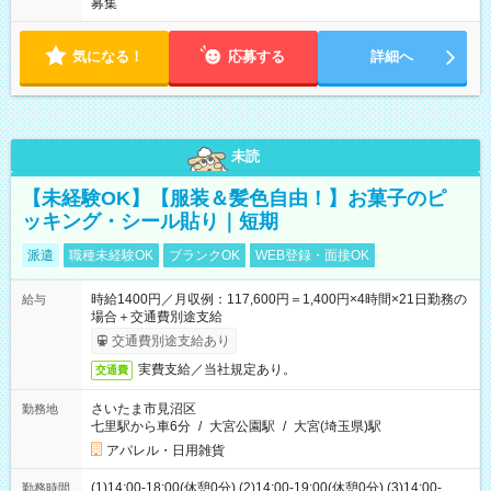
募集
気になる！
応募する
詳細へ
未読
【未経験OK】【服装＆髪色自由！】お菓子のピ
ッキング・シール貼り｜短期
派遣
職種未経験OK
ブランクOK
WEB登録・面接OK
時給1400円／月収例：117,600円＝1,400円×4時間×21日勤務の
給与
場合＋交通費別途支給
交通費別途支給あり
実費支給／当社規定あり。
交通費
さいたま市見沼区
勤務地
七里駅から車6分
/
大宮公園駅
/
大宮(埼玉県)駅
アパレル・日用雑貨
(1)14:00-18:00(休憩0分) (2)14:00-19:00(休憩0分) (3)14:00-
勤務時間