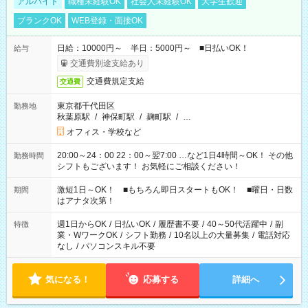
アルバイト
職種未経験OK
社会人未経験OK
大学生歓迎
ブランクOK
WEB登録・面接OK
日給：10000円～ 半日：5000円～ ■日払いOK！
給与
交通費別途支給あり
交通費規定支給
交通費
東京都千代田区
勤務地
秋葉原駅
/
神保町駅
/
麹町駅
/
…
オフィス・学校など
20:00～24：00 22：00～翌7:00 …など1日4時間～OK！ その他
勤務時間
シフトもございます！ お気軽にご相談ください！
激短1日～OK！ ■もちろん即日スタートもOK！ ■曜日・日数
期間
はアナタ次第！
週1日からOK
/
日払いOK
/
履歴書不要
/
40～50代活躍中
/
副
特徴
業・WワークOK
/
シフト勤務
/
10名以上の大量募集
/
電話対応
なし
/
パソコンスキル不要
気になる！
応募する
詳細へ