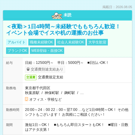
掲載日：2026.08.05
未読
＜夜勤＞1日4時間～未経験でももちろん歓迎！
イベント会場でイスや机の運搬のお仕事
アルバイト
職種未経験OK
社会人未経験OK
大学生歓迎
ブランクOK
WEB登録・面接OK
日給：12500円～ 半日：5000円～ ■日払いOK！
給与
交通費別途支給あり
交通費規定支給
交通費
東京都千代田区
勤務地
秋葉原駅
/
神保町駅
/
麹町駅
/
…
オフィス・学校など
20:00～24：00 22：00～翌7:00 …など1日4時間～OK！ その他
勤務時間
シフトもございます！ お気軽にご相談ください！
激短1日～OK！ ■もちろん即日スタートもOK！ ■曜日・日数
期間
はアナタ次第！