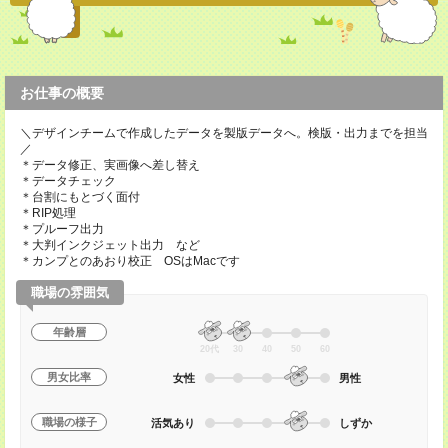
お仕事の概要
＼デザインチームで作成したデータを製版データへ。検版・出力までを担当
／
＊データ修正、実画像へ差し替え
＊データチェック
＊台割にもとづく面付
＊RIP処理
＊プルーフ出力
＊大判インクジェット出力 など
＊カンプとのあおり校正 OSはMacです
職場の雰囲気
年齢層
20代
30
40
50
60
男女比率
女性
男性
職場の様子
活気あり
しずか