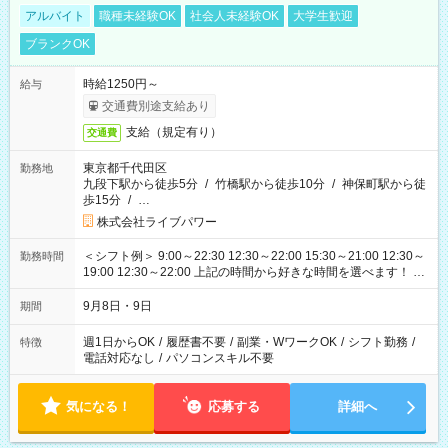
アルバイト
職種未経験OK
社会人未経験OK
大学生歓迎
ブランクOK
時給1250円～
給与
交通費別途支給あり
支給（規定有り）
交通費
東京都千代田区
勤務地
九段下駅から徒歩5分
/
竹橋駅から徒歩10分
/
神保町駅から徒
歩15分
/
…
株式会社ライブパワー
＜シフト例＞ 9:00～22:30 12:30～22:00 15:30～21:00 12:30～
勤務時間
19:00 12:30～22:00 上記の時間から好きな時間を選べます！ ※
時間は変更となる可能性があります
9月8日・9日
期間
週1日からOK
/
履歴書不要
/
副業・WワークOK
/
シフト勤務
/
特徴
電話対応なし
/
パソコンスキル不要
気になる！
応募する
詳細へ