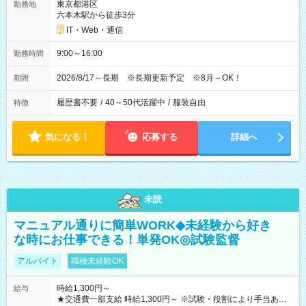
東京都港区
勤務地
六本木駅から徒歩3分
IT・Web・通信
9:00～16:00
勤務時間
2026/8/17～長期 ※長期更新予定 ※8月～OK！
期間
履歴書不要
/
40～50代活躍中
/
服装自由
特徴
気になる！
応募する
詳細へ
未読
マニュアル通りに簡単WORK◆未経験から好き
な時にお仕事できる！単発OK◎試験監督
アルバイト
職種未経験OK
時給1,300円～
給与
★交通費一部支給 時給1,300円～ ※試験・役割により手当あり