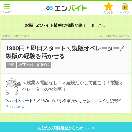
0
メニュー
気になる！
ログイン
お探しのバイト情報は掲載が終了しました。
掲載日 :2026
/
05
/
31
No.TMPE26-0162425
1800円＊即日スタート＼製版オペレーター／
製版の経験を活かせる
派遣
WEB登録・面接OK
＜残業＆電話なし！＞経験活かして働こう！製版オ
ペレーターのお仕事！
＼即日スタート＊／早めに次のお仕事決めちゃお！コスメなど美容
...
もっとみる
あなたの閲覧履歴からのオススメ