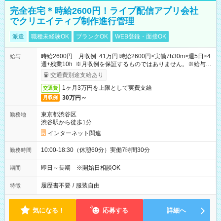
完全在宅＊時給2600円！ライブ配信アプリ会社
でクリエイティブ制作進行管理
派遣
職種未経験OK
ブランクOK
WEB登録・面接OK
時給2600円 月収例 41万円 時給2600円×実働7h30m×週5日×4
給与
週+残業10h ※月収例を保証するものではありません。※給与即
受取りサービス利用可（利用条件有）
交通費別途支給あり
1ヶ月3万円を上限として実費支給
交通費
30万円～
月収例
東京都渋谷区
勤務地
渋谷駅から徒歩1分
インターネット関連
10:00-18:30（休憩60分）実働7時間30分
勤務時間
即日～長期 ※開始日相談OK
期間
履歴書不要
/
服装自由
特徴
気になる！
応募する
詳細へ