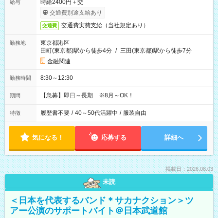
時給2400円＋交
給与
交通費別途支給あり
交通費実費支給（当社規定あり）
交通費
東京都港区
勤務地
田町(東京都)駅から徒歩4分
/
三田(東京都)駅から徒歩7分
金融関連
8:30～12:30
勤務時間
【急募】即日～長期 ※8月～OK！
期間
履歴書不要
/
40～50代活躍中
/
服装自由
特徴
気になる！
応募する
詳細へ
掲載日：2026.08.03
未読
＜日本を代表するバンド＊サカナクション＞ツ
アー公演のサポートバイト＠日本武道館