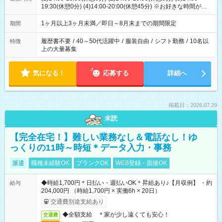
19:30(休憩0分) (4)14:00-20:00(休憩45分) ※お好きな時間が選べ
ます
1ヶ月以上3ヶ月未満／即日～8月末までの期間限定
期間
履歴書不要
/
40～50代活躍中
/
服装自由
/
シフト勤務
/
10名以
特徴
上の大量募集
気になる！
応募する
詳細へ
掲載日：2026.07.29
未読
【完全在宅！】難しい業務なし＆電話なし！ゆ
っくりの11時～時短＊データ入力・事務
派遣
職種未経験OK
ブランクOK
WEB登録・面接OK
◆時給1,700円＊日払い・週払いOK＊昇給あり♪【月収例】 ・約
給与
204,000円 （時給1,700円 × 実働6h × 20日）
交通費別途支給あり
◆全額支給 ＊家が少し遠くても安心！
交通費