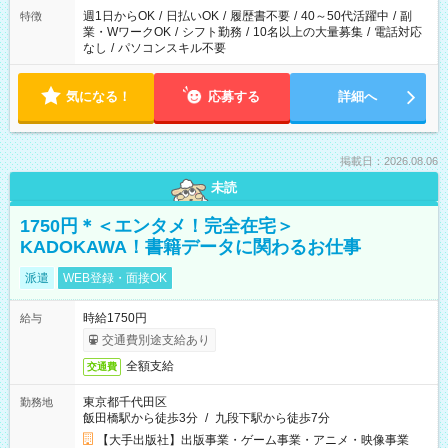
週1日からOK
/
日払いOK
/
履歴書不要
/
40～50代活躍中
/
副
特徴
業・WワークOK
/
シフト勤務
/
10名以上の大量募集
/
電話対応
なし
/
パソコンスキル不要
気になる！
応募する
詳細へ
掲載日：2026.08.06
未読
1750円＊＜エンタメ！完全在宅＞
KADOKAWA！書籍データに関わるお仕事
派遣
WEB登録・面接OK
時給1750円
給与
交通費別途支給あり
全額支給
交通費
東京都千代田区
勤務地
飯田橋駅から徒歩3分
/
九段下駅から徒歩7分
【大手出版社】出版事業・ゲーム事業・アニメ・映像事業