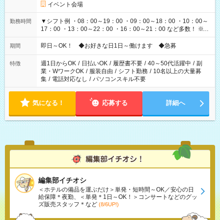
イベント会場
▼シフト例 ・08：00～19：00 ・09：00～18：00 ・10：00～
勤務時間
17：00 ・13：00～22：00 ・16：00～21：00 など多数！ ※お
仕事により勤務時間が異なります
即日～OK！ ◆お好きな日1日～働けます ◆急募
期間
週1日からOK
/
日払いOK
/
履歴書不要
/
40～50代活躍中
/
副
特徴
業・WワークOK
/
服装自由
/
シフト勤務
/
10名以上の大量募
集
/
電話対応なし
/
パソコンスキル不要
気になる！
応募する
詳細へ
編集部イチオシ
＜ホテルの備品を運ぶだけ＞単発・短時間～OK／安心の日
給保障＊夜勤、＜単発＊1日～OK！＞コンサートなどのグッ
ズ販売スタッフ＊など
(8/6UP!)