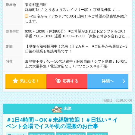
東京都墨田区
勤務地
錦糸町駅
/
とうきょうスカイツリー駅
/
京成曳舟駅
/
…
≪自宅からドアtoドアで30分以内！≫ご希望の勤務地を紹介
します。
9:00～18:00（休憩60分） ■ご希望があれば下記シフトもOK！
勤務時間
早番 7:00～16:00 遅番 10:00～19:00 「家族と休みを合わせた
い」 「余裕を持って夕飯の準備がしたい」 「できれば残業はし
たくない」 など、ご希望を教えてくださいね。 ※Wワーク希望
【現在も積極採用中！急募！】2カ月～ ■ご応募から最短2～3
期間
の方へ 今ご覧のお仕事で希望する勤務時間と、もう1つのお仕事
日後の就業も相談可能です！
の勤務時間。 合計で週40時間を超える場合は応募できません。
履歴書不要
/
40～50代活躍中
/
服装自由
/
シフト勤務
/
10名以
特徴
上の大量募集
/
電話対応なし
/
パソコンスキル不要
気になる！
応募する
詳細へ
掲載日：2026.08.06
未読
＃1日4時間～OK＃未経験歓迎！＃日払い＊イ
ベント会場でイスや机の運搬のお仕事