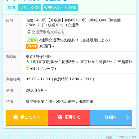
派遣
ブランクOK
WEB登録・面接OK
時給3,400円【月収例】約569,000円（時給3,400円×実働
給与
7.50h×21日+残業10h）+交通費
交通費別途支給あり
○通勤交通費の支給あり（当社規定による）
交通費
30万円～
月収例
東京都千代田区
勤務地
大手町(東京都)駅から徒歩2分
/
東京駅から徒歩8分
/
三越前駅
●NTTグループ●
★9:00～17:30（休憩時間 12:00～13:00）
勤務時間
2026年9月～
期間
履歴書不要
/
40～50代活躍中
/
服装自由
特徴
気になる！
応募する
詳細へ
掲載日：2026.08.03