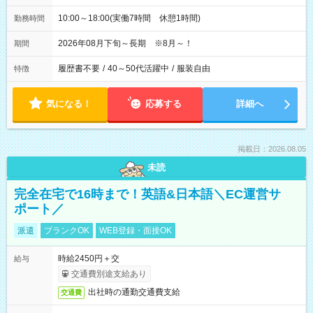
10:00～18:00(実働7時間 休憩1時間)
勤務時間
2026年08月下旬～長期 ※8月～！
期間
履歴書不要
/
40～50代活躍中
/
服装自由
特徴
気になる！
応募する
詳細へ
掲載日：2026.08.05
未読
完全在宅で16時まで！英語&日本語＼EC運営サ
ポート／
派遣
ブランクOK
WEB登録・面接OK
時給2450円＋交
給与
交通費別途支給あり
出社時の通勤交通費支給
交通費