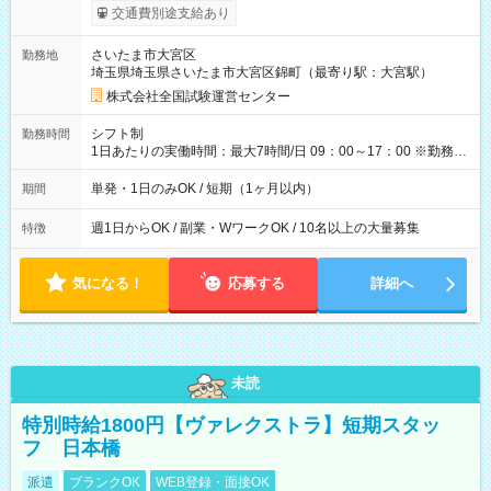
※勤務回数により昇給あり 【即給（前払い）オプションあ
交通費別途支給あり
り！】 希望される場合、勤務から1週間ほどで給与の一部を受け
取れます。 ※手数料418円がかかります。 【過去試験日の収入
さいたま市大宮区
勤務地
例】 ・河合塾模擬試験 8:30～17:30（休憩1時間） 時給1,300円
埼玉県埼玉県さいたま市大宮区錦町（最寄り駅：大宮駅）
×8時間＝日収10,400円＋交通費 ※当日の役割により時給＋100
円の場合あり ・国家試験 7:00～13:30（休憩なし） 時給1,300
株式会社全国試験運営センター
円（役割手当＋100円）×6時間＝日収8,400円＋交通費 【試用期
間】試用期間なし
シフト制
勤務時間
1日あたりの実働時間：最大7時間/日 09：00～17：00 ※勤務時
間は 試験により異なります。
単発・1日のみOK / 短期（1ヶ月以内）
期間
週1日からOK / 副業・WワークOK / 10名以上の大量募集
特徴
気になる！
応募する
詳細へ
未読
特別時給1800円【ヴァレクストラ】短期スタッ
フ 日本橋
派遣
ブランクOK
WEB登録・面接OK