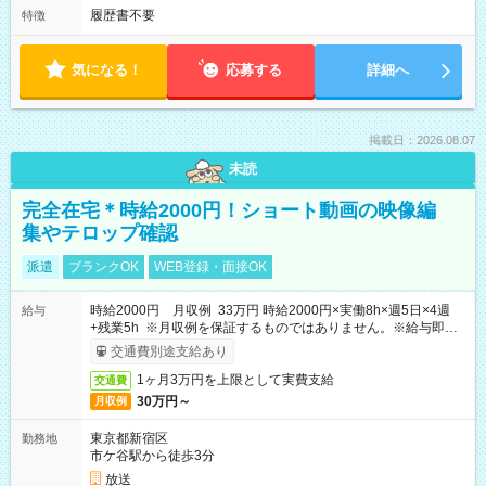
履歴書不要
特徴
気になる！
応募する
詳細へ
掲載日：2026.08.07
未読
完全在宅＊時給2000円！ショート動画の映像編
集やテロップ確認
派遣
ブランクOK
WEB登録・面接OK
時給2000円 月収例 33万円 時給2000円×実働8h×週5日×4週
給与
+残業5h ※月収例を保証するものではありません。※給与即受
取りサービス利用可（利用条件有）
交通費別途支給あり
1ヶ月3万円を上限として実費支給
交通費
30万円～
月収例
東京都新宿区
勤務地
市ケ谷駅から徒歩3分
放送