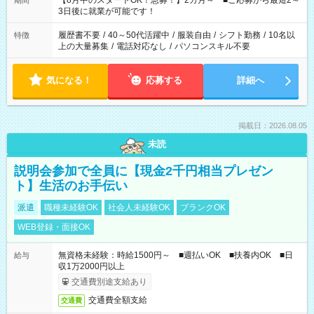
【8月中のスタートOK！急募！】2カ月～ ■ご応募から最短2～
期間
ね。 ※Wワーク希望の方へ 今ご覧のお仕事で希望する勤務時間
3日後に就業が可能です！
と、もう1つのお仕事の勤務時間。 合計で週40時間を超える場
合は応募できません。
履歴書不要
/
40～50代活躍中
/
服装自由
/
シフト勤務
/
10名以
特徴
上の大量募集
/
電話対応なし
/
パソコンスキル不要
気になる！
応募する
詳細へ
掲載日：2026.08.05
未読
説明会参加で全員に【現金2千円相当プレゼン
ト】生活のお手伝い
派遣
職種未経験OK
社会人未経験OK
ブランクOK
WEB登録・面接OK
無資格未経験：時給1500円～ ■週払いOK ■扶養内OK ■日
給与
収1万2000円以上
交通費別途支給あり
交通費全額支給
交通費