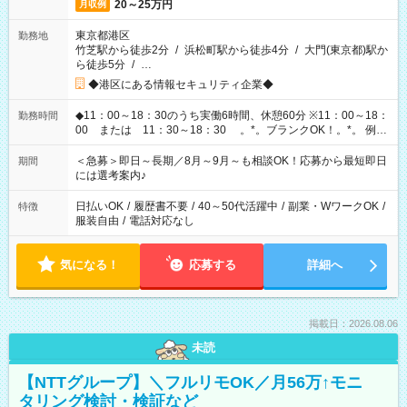
20～25万円
月収例
東京都港区
勤務地
竹芝駅から徒歩2分
/
浜松町駅から徒歩4分
/
大門(東京都)駅か
ら徒歩5分
/
…
◆港区にある情報セキュリティ企業◆
◆11：00～18：30のうち実働6時間、休憩60分 ※11：00～18：
勤務時間
00 または 11：30～18：30 。*。ブランクOK！。*。 例え
ば前職が、 在宅/財団法人/事務/コールセンター/受付/販売/カフェ
スタッフ スイーツ販売/ホテルフロント/化粧品販売/など 様々な
＜急募＞即日～長期／8月～9月～も相談OK！応募から最短即日
期間
業界から入社して活躍されています♪
には選考案内♪
日払いOK
/
履歴書不要
/
40～50代活躍中
/
副業・WワークOK
/
特徴
服装自由
/
電話対応なし
気になる！
応募する
詳細へ
掲載日：2026.08.06
未読
【NTTグループ】＼フルリモOK／月56万↑モニ
タリング検討・検証など