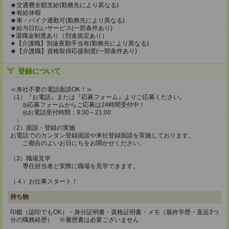
★交通費全額支給(勤務先により異なる)
★有給休暇
★車・バイク通勤可(勤務先により異なる)
★給与日払いサービス(一部条件あり)
★退職金制度あり（別途規定あり）
★【介護職】別途夜勤手当有(勤務先により異なる)
★【介護職】資格取得応援制度(一部条件あり)
登録について
≪来社不要の電話面談OK！≫
（1）『お電話』または『応募フォーム』よりご応募ください。
◎応募フォームからご応募は24時間受付中！
◎お電話受付時間：9:30～21:00
↓
（2）面談・登録の実施
お電話でのカンタン登録面談や来社登録面談を実施しております。
ご都合のよいお日にちをお聞かせください。
（3）職場見学
専任担当者と実際に職場を見学できます。
（４）お仕事スタート！
持ち物
印鑑（認印でもOK）・身分証明書・資格証明書・メモ（最終学歴・直近3つ
分の職務経歴） ※履歴書は必要ございません