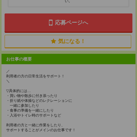
い。
応募ページへ
気になる！
お仕事の概要
／
利用者の方の日常生活をサポート！
＼
▽具体的には…
・買い物や散歩に付き添ったり
・折り紙や体操などのレクレーションに
一緒に参加したり
・食事の準備を一緒にしたり
・入浴やトイレ時のサポートなど
利用者の方と一緒に作業をしたり、
サポートすることがメインのお仕事です！