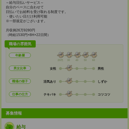
～給与日払いサービス～
自分のペースに合わせて
日払いでお給料を受け取れる制度です。
・使いたい日だけ利用可能
※一部規定がございます。
月収例26万9280円
（時給1530円×8H×22日間）
職場の雰囲気
年齢層
20代
30
40
50
60
男女比率
女性
男性
職場の様子
活気あり
しずか
仕事の仕方
テキパキ
コツコツ
募集情報
給与