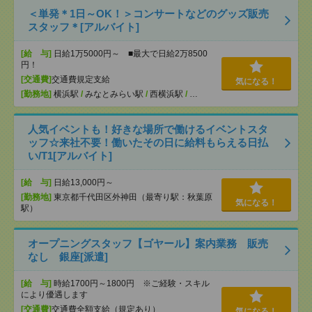
＜単発＊1日～OK！＞コンサートなどのグッズ販売
スタッフ＊[アルバイト]
[給 与]
日給1万5000円～ ■最大で日給2万8500
円！
[交通費]
交通費規定支給
気になる！
[勤務地]
横浜駅
/
みなとみらい駅
/
西横浜駅
/
…
人気イベントも！好きな場所で働けるイベントスタ
ッフ☆来社不要！働いたその日に給料もらえる日払
い/T1[アルバイト]
[給 与]
日給13,000円～
[勤務地]
東京都千代田区外神田（最寄り駅：秋葉原
気になる！
駅）
オープニングスタッフ【ゴヤール】案内業務 販売
なし 銀座[派遣]
[給 与]
時給1700円～1800円 ※ご経験・スキル
により優遇します
[交通費]
交通費全額支給（規定あり）
気になる！