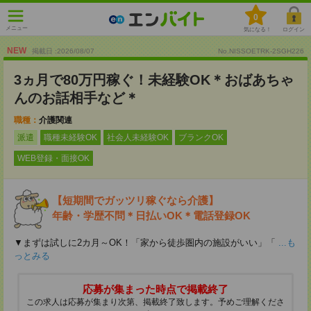
0
メニュー
気になる！
ログイン
NEW
掲載日 :2026
/
08
/
07
No.NISSOETRK-2SGH226
3ヵ月で80万円稼ぐ！未経験OK＊おばあちゃ
んのお話相手など＊
職種：
介護関連
派遣
職種未経験OK
社会人未経験OK
ブランクOK
WEB登録・面接OK
【短期間でガッツリ稼ぐなら介護】
年齢・学歴不問＊日払いOK＊電話登録OK
▼まずは試しに2カ月～OK！「家から徒歩圏内の施設がいい」「
...も
っとみる
応募が集まった時点で掲載終了
この求人は応募が集まり次第、掲載終了致します。予めご理解くださ