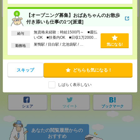
…
担当：採用担当者
受付可能日時：9:30-19:00 ※電話受付時間⇒9:30-21:00
【オープニング募集】おばあちゃんのお散歩
付き添いも仕事の1つ[派遣]
無資格未経験：時給1500円～ ■週払
給与
いOK ■扶養内OK ■日収1万2000円
応募ページへ
以上
巣鴨駅 / 目白駅 / 北池袋駅 / …
気になる!
勤務地
気になる！
スキップ
どちらも気になる！
メール
LINE
しばらく表示しない
で送る
で送る
シェア
ツイート
ブックマーク
あなたの閲覧履歴からの
おすすめ