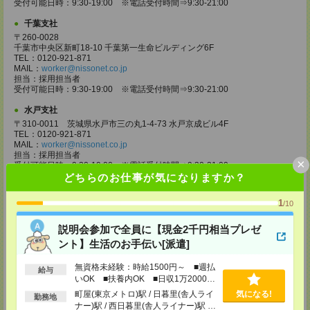
受付可能日時：9:30-19:00 ※電話受付時間⇒9:30-21:00
千葉支社
〒260-0028
千葉市中央区新町18-10 千葉第一生命ビルディング6F
TEL：0120-921-871
MAIL：
worker@nissonet.co.jp
担当：採用担当者
受付可能日時：9:30-19:00 ※電話受付時間⇒9:30-21:00
水戸支社
〒310-0011 茨城県水戸市三の丸1-4-73 水戸京成ビル4F
TEL：0120-921-871
MAIL：
worker@nissonet.co.jp
担当：採用担当者
×
受付可能日時：9:30-19:00 ※電話受付時間⇒9:30-21:00
どちらのお仕事が気になりますか？
宇都宮支社
〒320-0811 栃木県宇都宮市大通り1-2-11 フコク生命ビル4F
1
/10
TEL：0120-921-871
MAIL：
worker@nissonet.co.jp
説明会参加で全員に【現金2千円相当プレゼ
担当：採用担当者
受付可能日時：9:30-19:00 ※電話受付時間⇒9:30-21:00
ント】生活のお手伝い[派遣]
高崎支社
無資格未経験：時給1500円～ ■週払
給与
埼玉県さいたま市大宮区仲町2-23-2 大宮仲町センタービル3F（さいたま
いOK ■扶養内OK ■日収1万2000円
支社内）
以上
町屋(東京メトロ)駅 / 日暮里(舎人ライ
気になる!
TEL：0120-921-871
勤務地
ナー)駅 / 西日暮里(舎人ライナー)駅 /
MAIL：
worker@nissonet.co.jp