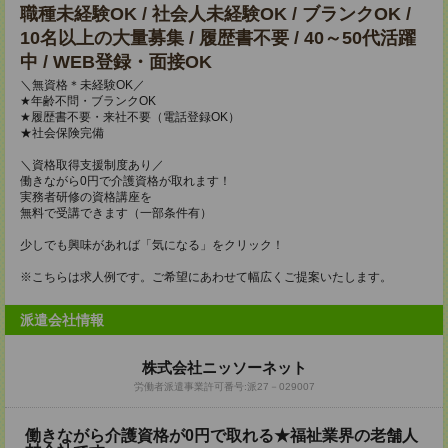
職種未経験OK / 社会人未経験OK / ブランクOK /
10名以上の大量募集 / 履歴書不要 / 40～50代活躍
中 / WEB登録・面接OK
＼無資格＊未経験OK／
★年齢不問・ブランクOK
★履歴書不要・来社不要（電話登録OK）
★社会保険完備
＼資格取得支援制度あり／
働きながら0円で介護資格が取れます！
実務者研修の資格講座を
無料で受講できます（一部条件有）
少しでも興味があれば「気になる」をクリック！
※こちらは求人例です。ご希望にあわせて幅広くご提案いたします。
派遣会社情報
株式会社ニッソーネット
労働者派遣事業許可番号:派27－029007
働きながら介護資格が0円で取れる★福祉業界の老舗人