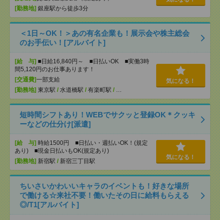
[勤務地]
銀座駅から徒歩3分
＜1日～OK！＞あの有名企業も！展示会や株主総会
のお手伝い！[アルバイト]
[給 与]
■日給16,840円～ ■日払いOK ■実働3時
間5,120円のお仕事あります！
[交通費]
一部支給
気になる！
[勤務地]
東京駅
/
水道橋駅
/
有楽町駅
/
…
短時間シフトあり！WEBでサクッと登録OK＊クッキ
ーなどの仕分け[派遣]
[給 与]
時給1500円 ■日払い・週払いOK！(規定
あり) ■現金日払いもOK(規定あり)
気になる！
[勤務地]
新宿駅
/
新宿三丁目駅
ちいさいかわいいキャラのイベントも！好きな場所
で働ける☆来社不要！働いたその日に給料もらえる
◎/T1[アルバイト]