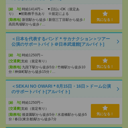
[給 与]
時給1414円～ ▼日払いOK（規定あ
り） ■初勤務手当あり ※規定による
[勤務地]
新宿駅から徒歩
/
新宿三丁目駅から徒歩
/
気になる！
高田馬場駅から徒歩
/
…
＜日本を代表するバンド＊サカナクション＞ツアー
公演のサポートバイト＠日本武道館[アルバイト]
[給 与]
時給1250円～
[交通費]
支給（規定有り）
気になる！
[勤務地]
九段下駅から徒歩5分
/
竹橋駅から徒歩10
分
/
神保町駅から徒歩15分
/
…
＜SEKAI NO OWARI＊8月15日・16日＞ドーム公演
のサポートバイト[アルバイト]
[給 与]
時給1250円～
[交通費]
支給（規定有り）
気になる！
[勤務地]
後楽園駅から徒歩5分
/
水道橋駅から徒歩5
分
/
春日(東京都)駅から徒歩7分