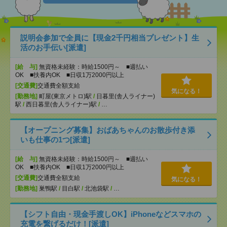
説明会参加で全員に【現金2千円相当プレゼント】生
活のお手伝い[派遣]
[給 与]
無資格未経験：時給1500円～ ■週払い
OK ■扶養内OK ■日収1万2000円以上
[交通費]
交通費全額支給
気になる！
[勤務地]
町屋(東京メトロ)駅
/
日暮里(舎人ライナー)
駅
/
西日暮里(舎人ライナー)駅
/
…
【オープニング募集】おばあちゃんのお散歩付き添
いも仕事の1つ[派遣]
[給 与]
無資格未経験：時給1500円～ ■週払い
OK ■扶養内OK ■日収1万2000円以上
[交通費]
交通費全額支給
気になる！
[勤務地]
巣鴨駅
/
目白駅
/
北池袋駅
/
…
【シフト自由・現金手渡しOK】iPhoneなどスマホの
充電を繋げるだけ！[派遣]