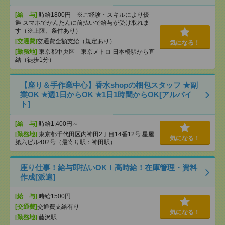
[給 与]
時給1800円 ※ご経験・スキルにより優
遇 スマホでかんたんに前払いで給与が受け取れま
す（※上限、条件あり）
[交通費]
交通費全額支給（規定あり）
気になる！
[勤務地]
東京都中央区 東京メトロ 日本橋駅から直
結（徒歩1分）
【座り＆手作業中心】香水shopの梱包スタッフ ★副
業OK ★週1日からOK ★1日1時間からOK[アルバイ
ト]
[給 与]
時給1,400円～
[勤務地]
東京都千代田区内神田2丁目14番12号 星屋
気になる！
第六ビル402号（最寄り駅：神田駅）
座り仕事！給与即払いOK！高時給！在庫管理・資料
作成[派遣]
[給 与]
時給1500円
[交通費]
交通費支給有り
気になる！
[勤務地]
藤沢駅