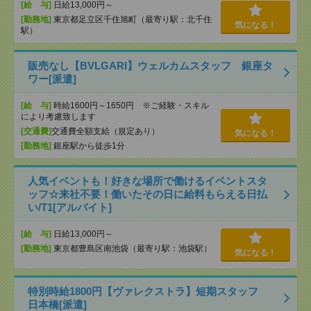
[給 与]
日給13,000円～
[勤務地]
東京都足立区千住旭町（最寄り駅：北千住
気になる！
駅）
販売なし【BVLGARI】ウェルカムスタッフ 銀座タ
ワー[派遣]
[給 与]
時給1600円～1650円 ※ご経験・スキル
により考慮致します
[交通費]
交通費全額支給（規定あり）
気になる！
[勤務地]
銀座駅から徒歩1分
人気イベントも！好きな場所で働けるイベントスタ
ッフ☆来社不要！働いたその日に給料もらえる日払
い/T1[アルバイト]
[給 与]
日給13,000円～
[勤務地]
東京都豊島区南池袋（最寄り駅：池袋駅）
気になる！
特別時給1800円【ヴァレクストラ】短期スタッフ
日本橋[派遣]