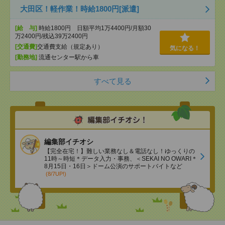
大田区！軽作業！時給1800円[派遣]
[給 与]
時給1800円 日額平均1万4400円/月額30
万2400円/残込39万2400円
[交通費]
交通費支給（規定あり）
気になる！
[勤務地]
流通センター駅から車
すべて見る
編集部イチオシ
【完全在宅！】難しい業務なし＆電話なし！ゆっくりの
11時～時短＊データ入力・事務、＜SEKAI NO OWARI＊
8月15日・16日＞ドーム公演のサポートバイトなど
(8/7UP!)