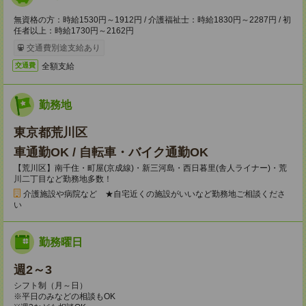
無資格の方：時給1530円～1912円 / 介護福祉士：時給1830円～2287円 / 初
任者以上：時給1730円～2162円
交通費別途支給あり
全額支給
交通費
勤務地
東京都荒川区
車通勤OK / 自転車・バイク通勤OK
【荒川区】南千住・町屋(京成線)・新三河島・西日暮里(舎人ライナー)・荒
川二丁目など勤務地多数！
介護施設や病院など ★自宅近くの施設がいいなど勤務地ご相談くださ
い
勤務曜日
週2～3
シフト制（月～日）
※平日のみなどの相談もOK