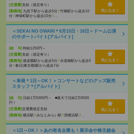
[交通費]
支給（規定有り）
気になる！
[勤務地]
九段下駅から徒歩5分
/
竹橋駅から徒歩10
分
/
神保町駅から徒歩15分
/
…
＜SEKAI NO OWARI＊8月15日・16日＞ドーム公演
のサポートバイト[アルバイト]
[給 与]
時給1250円～
[交通費]
支給（規定有り）
気になる！
[勤務地]
後楽園駅から徒歩5分
/
水道橋駅から徒歩5
分
/
春日(東京都)駅から徒歩7分
＜単発＊1日～OK！＞コンサートなどのグッズ販売
スタッフ＊[アルバイト]
[給 与]
日給1万5000円～ ■最大で日給2万8500
円！
[交通費]
交通費規定支給
気になる！
[勤務地]
横浜駅
/
みなとみらい駅
/
西横浜駅
/
…
＜1日～OK！＞あの有名企業も！展示会や株主総会