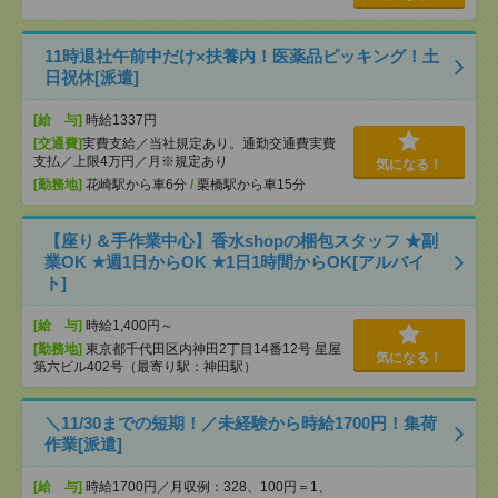
11時退社午前中だけ×扶養内！医薬品ピッキング！土
日祝休[派遣]
[給 与]
時給1337円
[交通費]
実費支給／当社規定あり。通勤交通費実費
支払／上限4万円／月※規定あり
気になる！
[勤務地]
花崎駅から車6分
/
栗橋駅から車15分
【座り＆手作業中心】香水shopの梱包スタッフ ★副
業OK ★週1日からOK ★1日1時間からOK[アルバイ
ト]
[給 与]
時給1,400円～
[勤務地]
東京都千代田区内神田2丁目14番12号 星屋
気になる！
第六ビル402号（最寄り駅：神田駅）
＼11/30までの短期！／未経験から時給1700円！集荷
作業[派遣]
[給 与]
時給1700円／月収例：328、100円＝1、