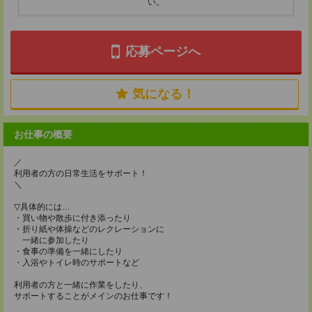
い。
応募ページへ
気になる！
お仕事の概要
／
利用者の方の日常生活をサポート！
＼
▽具体的には…
・買い物や散歩に付き添ったり
・折り紙や体操などのレクレーションに
一緒に参加したり
・食事の準備を一緒にしたり
・入浴やトイレ時のサポートなど
利用者の方と一緒に作業をしたり、
サポートすることがメインのお仕事です！