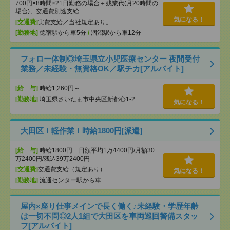
700円×8時間×21日勤務の場合＋残業代(月20時間の
場合)、交通費別途支給
気になる！
[交通費]
実費支給／当社規定あり。
[勤務地]
徳宿駅から車5分
/
涸沼駅から車12分
フォロー体制◎埼玉県立小児医療センター 夜間受付
業務／未経験・無資格OK／駅チカ[アルバイト]
[給 与]
時給1,260円～
[勤務地]
埼玉県さいたま市中央区新都心1-2
気になる！
大田区！軽作業！時給1800円[派遣]
[給 与]
時給1800円 日額平均1万4400円/月額30
万2400円/残込39万2400円
[交通費]
交通費支給（規定あり）
気になる！
[勤務地]
流通センター駅から車
屋内×座り仕事メインで長く働く♪未経験・学歴年齢
は一切不問◎2人1組で大田区を車両巡回警備スタッ
フ[アルバイト]