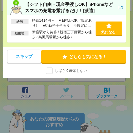
受付可能日時：9:30-19:00 ※電話受付時間⇒9:30-21:00
【シフト自由・現金手渡しOK】iPhoneなど
スマホの充電を繋げるだけ！[派遣]
時給1414円～ ▼日払いOK（規定あ
給与
り） ■初勤務手当あり ※規定によ
る
新宿駅から徒歩 / 新宿三丁目駅から徒
気になる!
勤務地
応募ページへ
歩 / 高田馬場駅から徒歩 / …
気になる！
スキップ
どちらも気になる！
しばらく表示しない
メール
LINE
で送る
で送る
シェア
ツイート
ブックマーク
あなたの閲覧履歴からの
おすすめ