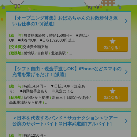
【オープニング募集】おばあちゃんのお散歩付き添
いも仕事の1つ[派遣]
[給 与]
無資格未経験：時給1500円～ ■週払い
OK ■扶養内OK ■日収1万2000円以上
[交通費]
交通費全額支給
気になる！
[勤務地]
巣鴨駅
/
目白駅
/
北池袋駅
/
…
【シフト自由・現金手渡しOK】iPhoneなどスマホの
充電を繋げるだけ！[派遣]
[給 与]
時給1414円～ ▼日払いOK（規定あ
り） ■初勤務手当あり ※規定による
[勤務地]
新宿駅から徒歩
/
新宿三丁目駅から徒歩
/
気になる！
高田馬場駅から徒歩
/
…
＜日本を代表するバンド＊サカナクション＞ツアー
公演のサポートバイト＠日本武道館[アルバイト]
[給 与]
時給1250円～