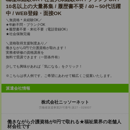
10名以上の大量募集 / 履歴書不要 / 40～50代活躍
中 / WEB登録・面接OK
＼無資格＊未経験OK／
★年齢不問・ブランクOK
★履歴書不要・来社不要（電話登録OK）
★社会保険完備
＼資格取得支援制度あり／
働きながら0円で介護資格が取れます！
実務者研修の資格講座を
無料で受講できます（一部条件有）
少しでも興味があれば「気になる」をクリック！
※こちらは求人例です。ご希望にあわせて幅広くご提案いたします。
派遣会社情報
株式会社ニッソーネット
労働者派遣事業許可番号:派27－029007
働きながら介護資格が0円で取れる★福祉業界の老舗人
材会社です