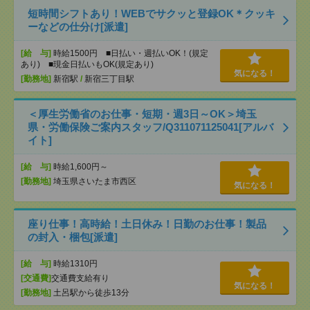
短時間シフトあり！WEBでサクッと登録OK＊クッキ
ーなどの仕分け[派遣]
[給 与]
時給1500円 ■日払い・週払いOK！(規定
あり) ■現金日払いもOK(規定あり)
気になる！
[勤務地]
新宿駅
/
新宿三丁目駅
＜厚生労働省のお仕事・短期・週3日～OK＞埼玉
県・労働保険ご案内スタッフ/Q311071125041[アルバ
イト]
[給 与]
時給1,600円～
[勤務地]
埼玉県さいたま市西区
気になる！
座り仕事！高時給！土日休み！日勤のお仕事！製品
の封入・梱包[派遣]
[給 与]
時給1310円
[交通費]
交通費支給有り
気になる！
[勤務地]
土呂駅から徒歩13分