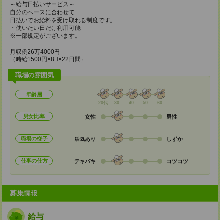
～給与日払いサービス～
自分のペースに合わせて
日払いでお給料を受け取れる制度です。
・使いたい日だけ利用可能
※一部規定がございます。
月収例26万4000円
（時給1500円×8H×22日間）
職場の雰囲気
年齢層
20代
30
40
50
60
男女比率
女性
男性
職場の様子
活気あり
しずか
仕事の仕方
テキパキ
コツコツ
募集情報
給与