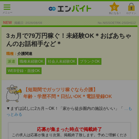
0
メニュー
気になる！
ログイン
NEW
掲載日 :2026
/
08
/
08
No.NISSOETRK-2SGH112
3ヵ月で79万円稼ぐ！未経験OK＊おばあちゃ
んのお話相手など＊
職種：
介護関連
派遣
職種未経験OK
社会人未経験OK
ブランクOK
WEB登録・面接OK
【短期間でガッツリ稼ぐなら介護】
年齢・学歴不問＊日払いOK＊電話登録OK
▼まずは試しに2カ月～OK！「家から徒歩圏内の施設がいい」「
...も
っとみる
応募が集まった時点で掲載終了
この求人は応募が集まり次第、掲載終了致します。予めご理解くださ