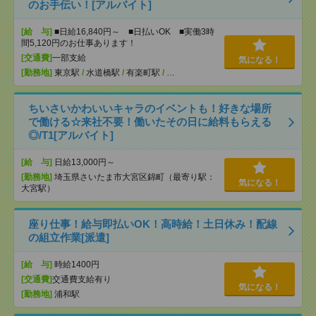
のお手伝い！[アルバイト]
[給 与]
■日給16,840円～ ■日払いOK ■実働3時
間5,120円のお仕事あります！
[交通費]
一部支給
気になる！
[勤務地]
東京駅
/
水道橋駅
/
有楽町駅
/
…
ちいさいかわいいキャラのイベントも！好きな場所
で働ける☆来社不要！働いたその日に給料もらえる
◎/T1[アルバイト]
[給 与]
日給13,000円～
[勤務地]
埼玉県さいたま市大宮区錦町（最寄り駅：
気になる！
大宮駅）
座り仕事！給与即払いOK！高時給！土日休み！配線
の組立作業[派遣]
[給 与]
時給1400円
[交通費]
交通費支給有り
気になる！
[勤務地]
浦和駅