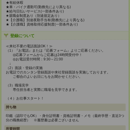
★有給休暇
★車・バイク通勤可(勤務先により異なる)
★給与日払いサービス(一部条件あり)
★退職金制度あり（別途規定あり）
★【介護職】別途夜勤手当有(勤務先により異なる)
★【介護職】資格取得応援制度(一部条件あり)
登録について
≪来社不要の電話面談OK！≫
（1）『お電話』または『応募フォーム』よりご応募ください。
◎応募フォームからご応募は24時間受付中！
◎お電話受付時間：9:30～21:00
↓
（2）面談・登録の実施
お電話でのカンタン登録面談や来社登録面談を実施しております。
ご都合のよいお日にちをお聞かせください。
（3）職場見学
専任担当者と実際に職場を見学できます。
（４）お仕事スタート！
持ち物
印鑑（認印でもOK）・身分証明書・資格証明書・メモ（最終学歴・直近3つ
分の職務経歴） ※履歴書は必要ございません
所要時間