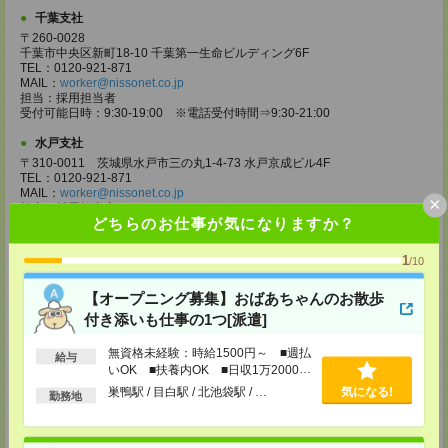
千葉支社
〒260-0028
千葉市中央区新町18-10 千葉第一生命ビルディング6F
TEL：0120-921-871
MAIL：
worker@nissonet.co.jp
担当：採用担当者
受付可能日時：9:30-19:00 ※電話受付時間⇒9:30-21:00
水戸支社
〒310-0011 茨城県水戸市三の丸1-4-73 水戸京成ビル4F
TEL：0120-921-871
MAIL：
worker@nissonet.co.jp
×
担当：採用担当者
どちらのお仕事が気になりますか？
受付可能日時：9:30-19:00 ※電話受付時間⇒9:30-21:00
宇都宮支社
1
/10
〒320-0811 栃木県宇都宮市大通り1-2-11 フコク生命ビル4F
TEL：0120-921-871
【オープニング募集】おばあちゃんのお散歩
MAIL：
worker@nissonet.co.jp
付き添いも仕事の1つ[派遣]
担当：採用担当者
受付可能日時：9:30-19:00 ※電話受付時間⇒9:30-21:00
無資格未経験：時給1500円～ ■週払
給与
高崎支社
いOK ■扶養内OK ■日収1万2000円
埼玉県さいたま市大宮区仲町2-23-2 大宮仲町センタービル3F（さいたま
以上
巣鴨駅 / 目白駅 / 北池袋駅 / …
気になる!
勤務地
支社内）
TEL：0120-921-871
MAIL：
worker@nissonet.co.jp
担当：採用担当者