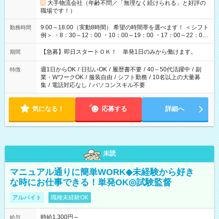
大手物流会社（年齢不問／「無理なく続けられる」と好評の
職場です！）
9:00～18:00（実動8時間） 希望の時間帯を選べます！ ＜シフト
勤務時間
例＞ ・8：30～12：00 ・10：00～19：00 ・17：00～22：00
・13：00～22：00 ・22：00～翌6：00 など
【急募】即日スタートＯＫ！ 単発1日のみから働けます。
期間
週1日からOK
/
日払いOK
/
履歴書不要
/
40～50代活躍中
/
副
特徴
業・WワークOK
/
服装自由
/
シフト勤務
/
10名以上の大量募
集
/
電話対応なし
/
パソコンスキル不要
気になる！
応募する
詳細へ
未読
マニュアル通りに簡単WORK◆未経験から好き
な時にお仕事できる！単発OK◎試験監督
アルバイト
職種未経験OK
時給1,300円～
給与