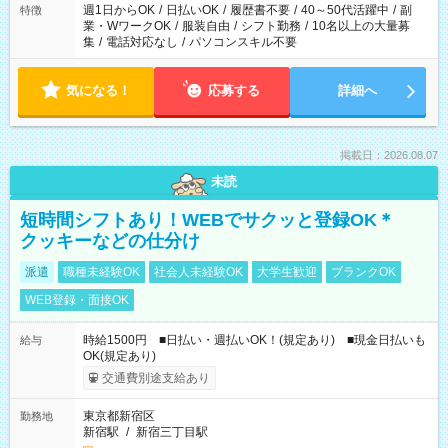
週1日からOK
/
日払いOK
/
履歴書不要
/
40～50代活躍中
/
副
特徴
業・WワークOK
/
服装自由
/
シフト勤務
/
10名以上の大量募
集
/
電話対応なし
/
パソコンスキル不要
気になる！
応募する
詳細へ
掲載日：2026.08.07
未読
短時間シフトあり！WEBでサクッと登録OK＊
クッキーなどの仕分け
派遣
職種未経験OK
社会人未経験OK
大学生歓迎
ブランクOK
WEB登録・面接OK
時給1500円 ■日払い・週払いOK！(規定あり) ■現金日払いも
給与
OK(規定あり)
交通費別途支給あり
東京都新宿区
勤務地
新宿駅
/
新宿三丁目駅