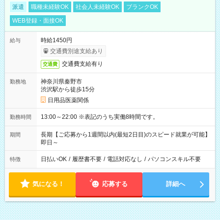
派遣
職種未経験OK
社会人未経験OK
ブランクOK
WEB登録・面接OK
時給1450円
給与
交通費別途支給あり
交通費支給有り
交通費
神奈川県秦野市
勤務地
渋沢駅から徒歩15分
日用品医薬関係
13:00～22:00 ※表記のうち実働8時間です。
勤務時間
長期【ご応募から1週間以内(最短2日目)のスピード就業が可能】
期間
即日～
日払いOK
/
履歴書不要
/
電話対応なし
/
パソコンスキル不要
特徴
気になる！
応募する
詳細へ