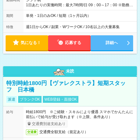
シフト制
勤務時間
1日あたりの実働時間：最大7時間/日 09：00～17：00 ※勤務時
間は 試験により異なります。
単発・1日のみOK / 短期（1ヶ月以内）
期間
週1日からOK / 副業・WワークOK / 10名以上の大量募集
特徴
気になる！
応募する
詳細へ
未読
特別時給1800円【ヴァレクストラ】短期スタッ
フ 日本橋
派遣
ブランクOK
WEB登録・面接OK
時給1800円 ※ご経験・スキルにより優遇 スマホでかんたんに
給与
前払いで給与が受け取れます（※上限、条件あり）
交通費別途支給あり
交通費全額支給（規定あり）
交通費