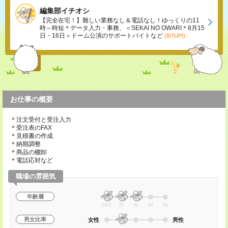
編集部イチオシ
【完全在宅！】難しい業務なし＆電話なし！ゆっくりの11
時～時短＊データ入力・事務、＜SEKAI NO OWARI＊8月15
日・16日＞ドーム公演のサポートバイトなど
(8/7UP!)
お仕事の概要
＊注文受付と受注入力
＊受注表のFAX
＊見積書の作成
＊納期調整
＊商品の棚卸
＊電話応対など
職場の雰囲気
年齢層
20代
30
40
50
60
男女比率
女性
男性