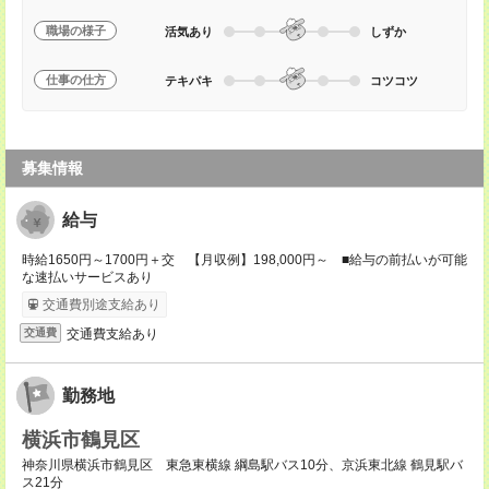
職場の様子
活気あり
しずか
仕事の仕方
テキパキ
コツコツ
募集情報
給与
時給1650円～1700円＋交 【月収例】198,000円～ ■給与の前払いが可能
な速払いサービスあり
交通費別途支給あり
交通費支給あり
交通費
勤務地
横浜市鶴見区
神奈川県横浜市鶴見区 東急東横線 綱島駅バス10分、京浜東北線 鶴見駅バ
ス21分