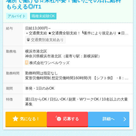
場所で働ける☆来社不要！働いたその日に給料
もらえる◎/T1
アルバイト
職種未経験OK
日給13,000円～
給与
＋交通費支給 ★交通費全額支給！ ┗案件により規定あり ★日払
いOK！（規定あり） ┗働いたその日に現金GET♪ お仕事後はコ
交通費別途支給あり
ンビニATMから 日払い分を引き落とせます！ 【試用期間】試
用期間なし
横浜市港北区
勤務地
神奈川県横浜市港北区（最寄り駅：新横浜駅）
株式会社ワンベルウッズ
勤務時間は指定なし
勤務時間
変形労働時間制 想定労働時間160時間/月 【シフト例】 ・8：00
～21：00
単発・1日のみOK
期間
週1日からOK / 日払いOK / 副業・WワークOK / 10名以上の大量
特徴
募集
気になる！
応募する
詳細へ