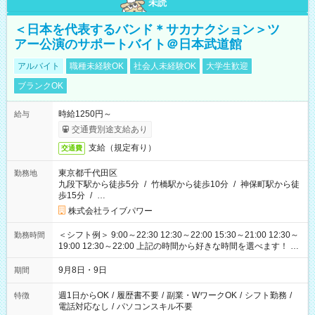
未読
＜日本を代表するバンド＊サカナクション＞ツ
アー公演のサポートバイト＠日本武道館
アルバイト
職種未経験OK
社会人未経験OK
大学生歓迎
ブランクOK
時給1250円～
給与
交通費別途支給あり
支給（規定有り）
交通費
東京都千代田区
勤務地
九段下駅から徒歩5分
/
竹橋駅から徒歩10分
/
神保町駅から徒
歩15分
/
…
株式会社ライブパワー
＜シフト例＞ 9:00～22:30 12:30～22:00 15:30～21:00 12:30～
勤務時間
19:00 12:30～22:00 上記の時間から好きな時間を選べます！ ※
時間は変更となる可能性があります
9月8日・9日
期間
週1日からOK
/
履歴書不要
/
副業・WワークOK
/
シフト勤務
/
特徴
電話対応なし
/
パソコンスキル不要