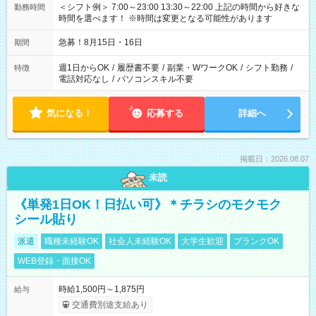
＜シフト例＞ 7:00～23:00 13:30～22:00 上記の時間から好きな
勤務時間
時間を選べます！ ※時間は変更となる可能性があります
急募！8月15日・16日
期間
週1日からOK
/
履歴書不要
/
副業・WワークOK
/
シフト勤務
/
特徴
電話対応なし
/
パソコンスキル不要
気になる！
応募する
詳細へ
掲載日：2026.08.07
未読
《単発1日OK！日払い可》＊チラシのモクモク
シール貼り
派遣
職種未経験OK
社会人未経験OK
大学生歓迎
ブランクOK
WEB登録・面接OK
時給1,500円～1,875円
給与
交通費別途支給あり