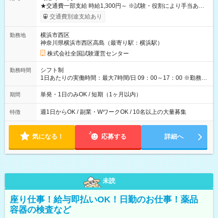
★交通費一部支給 時給1,300円～ ※試験・役割により手当あり
※勤務回数により昇給あり 【即給（前払い）オプションあ
交通費別途支給あり
り！】 希望される場合、勤務から1週間ほどで給与の一部を受け
取れます。 ※手数料418円がかかります。 【過去試験日の収入
横浜市西区
勤務地
例】 ・河合塾模擬試験 8:30～17:30（休憩1時間） 時給1,300円
神奈川県横浜市西区高島（最寄り駅：横浜駅）
×8時間＝日収10,400円＋交通費 ※当日の役割により時給＋100
円の場合あり ・国家試験 7:00～13:30（休憩なし） 時給1,300
株式会社全国試験運営センター
円（役割手当＋100円）×6時間＝日収8,400円＋交通費 【試用期
間】試用期間なし
シフト制
勤務時間
1日あたりの実働時間：最大7時間/日 09：00～17：00 ※勤務時
間は 試験により異なります。
単発・1日のみOK / 短期（1ヶ月以内）
期間
週1日からOK / 副業・WワークOK / 10名以上の大量募集
特徴
気になる！
応募する
詳細へ
未読
座り仕事！給与即払いOK！日勤のお仕事！薬品
容器の検査など