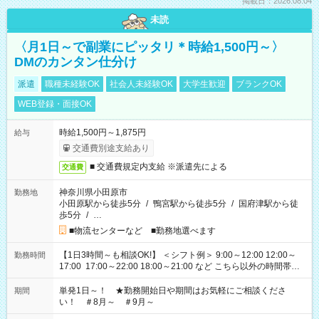
掲載日：2026.08.04
未読
〈月1日～で副業にピッタリ＊時給1,500円～〉
DMのカンタン仕分け
派遣
職種未経験OK
社会人未経験OK
大学生歓迎
ブランクOK
WEB登録・面接OK
時給1,500円～1,875円
給与
交通費別途支給あり
■ 交通費規定内支給 ※派遣先による
交通費
神奈川県小田原市
勤務地
小田原駅から徒歩5分
/
鴨宮駅から徒歩5分
/
国府津駅から徒
歩5分
/
…
■物流センターなど ■勤務地選べます
【1日3時間～も相談OK!】 ＜シフト例＞ 9:00～12:00 12:00～
勤務時間
17:00 17:00～22:00 18:00～21:00 など こちら以外の時間帯も
お気軽にご相談ください！
単発1日～！ ★勤務開始日や期間はお気軽にご相談くださ
期間
い！ ＃8月～ ＃9月～