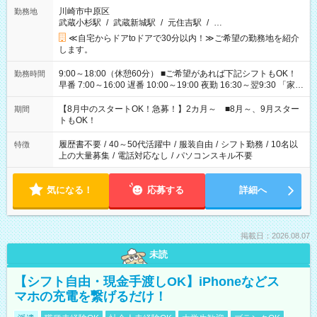
川崎市中原区
勤務地
武蔵小杉駅
/
武蔵新城駅
/
元住吉駅
/
…
≪自宅からドアtoドアで30分以内！≫ご希望の勤務地を紹介
します。
9:00～18:00（休憩60分） ■ご希望があれば下記シフトもOK！
勤務時間
早番 7:00～16:00 遅番 10:00～19:00 夜勤 16:30～翌9:30 「家族
と休みを合わせたい」 「余裕を持って夕飯の準備がしたい」
「できれば残業はしたくない」 など、ご希望を教えてください
【8月中のスタートOK！急募！】2カ月～ ■8月～、9月スター
期間
ね。 ※Wワーク希望の方へ 今ご覧のお仕事で希望する勤務時間
トもOK！
と、もう1つのお仕事の勤務時間。 合計で週40時間を超える場
合は応募できません。
履歴書不要
/
40～50代活躍中
/
服装自由
/
シフト勤務
/
10名以
特徴
上の大量募集
/
電話対応なし
/
パソコンスキル不要
気になる！
応募する
詳細へ
掲載日：2026.08.07
未読
【シフト自由・現金手渡しOK】iPhoneなどス
マホの充電を繋げるだけ！