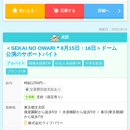
気になる！
応募する
詳細へ
掲載日：2026.08.04
未読
＜SEKAI NO OWARI＊8月15日・16日＞ドーム
公演のサポートバイト
アルバイト
職種未経験OK
社会人未経験OK
大学生歓迎
ブランクOK
時給1250円～
給与
交通費別途支給あり
支給（規定有り）
交通費
東京都文京区
勤務地
後楽園駅から徒歩5分
/
水道橋駅から徒歩5分
/
春日(東京都)駅
から徒歩7分
株式会社ライブパワー