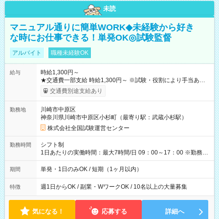
未読
マニュアル通りに簡単WORK◆未経験から好き
な時にお仕事できる！単発OK◎試験監督
アルバイト
職種未経験OK
時給1,300円～
給与
★交通費一部支給 時給1,300円～ ※試験・役割により手当あり
※勤務回数により昇給あり 【即給（前払い）オプションあ
交通費別途支給あり
り！】 希望される場合、勤務から1週間ほどで給与の一部を受け
取れます。 ※手数料418円がかかります。 【過去試験日の収入
川崎市中原区
勤務地
例】 ・河合塾模擬試験 8:30～17:30（休憩1時間） 時給1,300円
神奈川県川崎市中原区小杉町（最寄り駅：武蔵小杉駅）
×8時間＝日収10,400円＋交通費 ※当日の役割により時給＋100
円の場合あり ・国家試験 7:00～13:30（休憩なし） 時給1,300
株式会社全国試験運営センター
円（役割手当＋100円）×6時間＝日収8,400円＋交通費 【試用期
間】試用期間なし
シフト制
勤務時間
1日あたりの実働時間：最大7時間/日 09：00～17：00 ※勤務時
間は 試験により異なります。
単発・1日のみOK / 短期（1ヶ月以内）
期間
週1日からOK / 副業・WワークOK / 10名以上の大量募集
特徴
気になる！
応募する
詳細へ