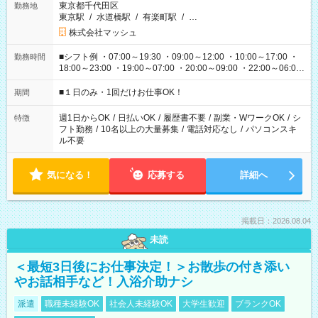
東京都千代田区
勤務地
東京駅
/
水道橋駅
/
有楽町駅
/
…
株式会社マッシュ
■シフト例 ・07:00～19:30 ・09:00～12:00 ・10:00～17:00 ・
勤務時間
18:00～23:00 ・19:00～07:00 ・20:00～09:00 ・22:00～06:00
etc ★最短で3時間で5,120円のお仕事から 15時間で2万円近く稼
げるお仕事も！ ご希望のお時間に合わせてご紹介！ ※シフトは
■１日のみ・1回だけお仕事OK！
期間
現場によって異なります。 ※勿論、休憩時間はあるのでご安心
ください！
週1日からOK
/
日払いOK
/
履歴書不要
/
副業・WワークOK
/
シ
特徴
フト勤務
/
10名以上の大量募集
/
電話対応なし
/
パソコンスキ
ル不要
気になる！
応募する
詳細へ
掲載日：2026.08.04
未読
＜最短3日後にお仕事決定！＞お散歩の付き添い
やお話相手など！入浴介助ナシ
派遣
職種未経験OK
社会人未経験OK
大学生歓迎
ブランクOK