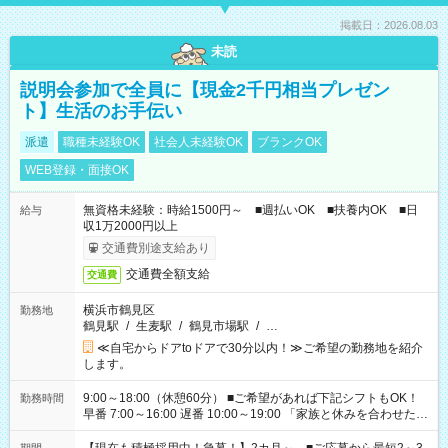
掲載日：2026.08.03
未読
説明会参加で全員に【現金2千円相当プレゼン
ト】生活のお手伝い
派遣
職種未経験OK
社会人未経験OK
ブランクOK
WEB登録・面接OK
無資格未経験：時給1500円～ ■週払いOK ■扶養内OK ■日
給与
収1万2000円以上
交通費別途支給あり
交通費全額支給
交通費
横浜市鶴見区
勤務地
鶴見駅
/
生麦駅
/
鶴見市場駅
/
…
≪自宅からドアtoドアで30分以内！≫ご希望の勤務地を紹介
します。
9:00～18:00（休憩60分） ■ご希望があれば下記シフトもOK！
勤務時間
早番 7:00～16:00 遅番 10:00～19:00 「家族と休みを合わせた
い」 「余裕を持って夕飯の準備がしたい」 「できれば残業はし
たくない」 など、ご希望を教えてくださいね。 ※Wワーク希望