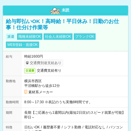
未読
給与即払いOK！高時給！平日休み！日勤のお仕
事！仕分け作業等
派遣
職種未経験OK
社会人未経験OK
ブランクOK
WEB登録・面接OK
時給1600円
給与
交通費別途支給あり
交通費支給有り
交通費
横浜市西区
勤務地
平沼橋駅から徒歩12分
素材系メーカー
8:00～17:30 ※表記のうち実働8時間です。
勤務時間
長期【ご応募から1週間以内(最短2日目)のスピード就業が可能】
期間
即日～
日払いOK
/
履歴書不要
/
シフト勤務
/
電話対応なし
/
パソコン
特徴