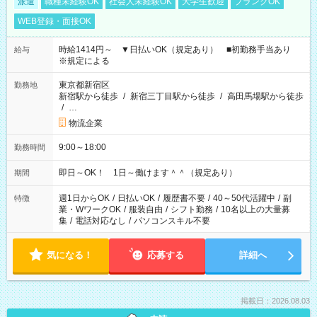
派遣
職種未経験OK
社会人未経験OK
大学生歓迎
ブランクOK
WEB登録・面接OK
時給1414円～ ▼日払いOK（規定あり） ■初勤務手当あり
給与
※規定による
東京都新宿区
勤務地
新宿駅から徒歩
/
新宿三丁目駅から徒歩
/
高田馬場駅から徒歩
/
…
物流企業
9:00～18:00
勤務時間
即日～OK！ 1日～働けます＾＾（規定あり）
期間
週1日からOK
/
日払いOK
/
履歴書不要
/
40～50代活躍中
/
副
特徴
業・WワークOK
/
服装自由
/
シフト勤務
/
10名以上の大量募
集
/
電話対応なし
/
パソコンスキル不要
気になる！
応募する
詳細へ
掲載日：2026.08.03