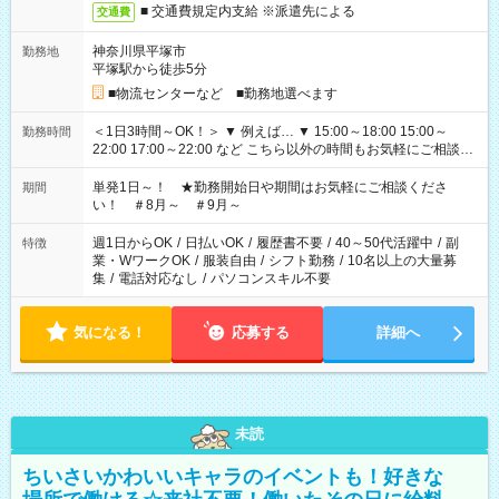
■ 交通費規定内支給 ※派遣先による
交通費
神奈川県平塚市
勤務地
平塚駅から徒歩5分
■物流センターなど ■勤務地選べます
＜1日3時間～OK！＞ ▼ 例えば… ▼ 15:00～18:00 15:00～
勤務時間
22:00 17:00～22:00 など こちら以外の時間もお気軽にご相談く
ださい！
単発1日～！ ★勤務開始日や期間はお気軽にご相談くださ
期間
い！ ＃8月～ ＃9月～
週1日からOK
/
日払いOK
/
履歴書不要
/
40～50代活躍中
/
副
特徴
業・WワークOK
/
服装自由
/
シフト勤務
/
10名以上の大量募
集
/
電話対応なし
/
パソコンスキル不要
気になる！
応募する
詳細へ
未読
ちいさいかわいいキャラのイベントも！好きな