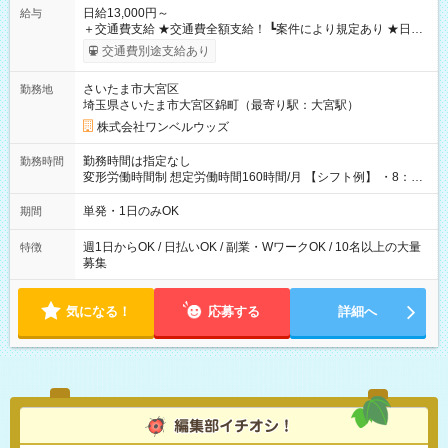
日給13,000円～
給与
＋交通費支給 ★交通費全額支給！ ┗案件により規定あり ★日払
いOK！（規定あり） ┗働いたその日に現金GET♪ お仕事後はコ
交通費別途支給あり
ンビニATMから 日払い分を引き落とせます！ 【試用期間】試
用期間なし
さいたま市大宮区
勤務地
埼玉県さいたま市大宮区錦町（最寄り駅：大宮駅）
株式会社ワンベルウッズ
勤務時間は指定なし
勤務時間
変形労働時間制 想定労働時間160時間/月 【シフト例】 ・8：00
～21：00
単発・1日のみOK
期間
週1日からOK / 日払いOK / 副業・WワークOK / 10名以上の大量
特徴
募集
気になる！
応募する
詳細へ