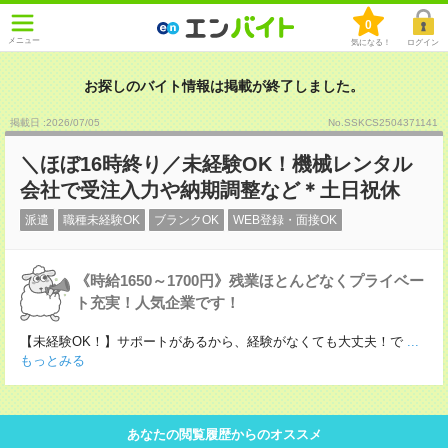
0
メニュー
気になる！
ログイン
お探しのバイト情報は掲載が終了しました。
掲載日 :2026
/
07
/
05
No.SSKCS2504371141
＼ほぼ16時終り／未経験OK！機械レンタル
会社で受注入力や納期調整など＊土日祝休
派遣
職種未経験OK
ブランクOK
WEB登録・面接OK
《時給1650～1700円》残業ほとんどなくプライベー
ト充実！人気企業です！
【未経験OK！】サポートがあるから、経験がなくても大丈夫！で
...
もっとみる
あなたの閲覧履歴からのオススメ