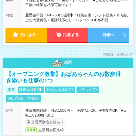
【現在も積極採用中！急募！】2カ月～ ■ご応募から最短2～3
期間
の方へ 今ご覧のお仕事で希望する勤務時間と、もう1つのお仕事
日後の就業も相談可能です！
の勤務時間。 合計で週40時間を超える場合は応募できません。
履歴書不要
/
40～50代活躍中
/
服装自由
/
シフト勤務
/
10名以
特徴
上の大量募集
/
電話対応なし
/
パソコンスキル不要
気になる！
応募する
詳細へ
掲載日：2026.08.07
未読
【オープニング募集】おばあちゃんのお散歩付
き添いも仕事の1つ
派遣
職種未経験OK
社会人未経験OK
ブランクOK
WEB登録・面接OK
無資格未経験：時給1500円～ ■週払いOK ■扶養内OK ■日
給与
収1万2000円以上
交通費別途支給あり
交通費全額支給
交通費