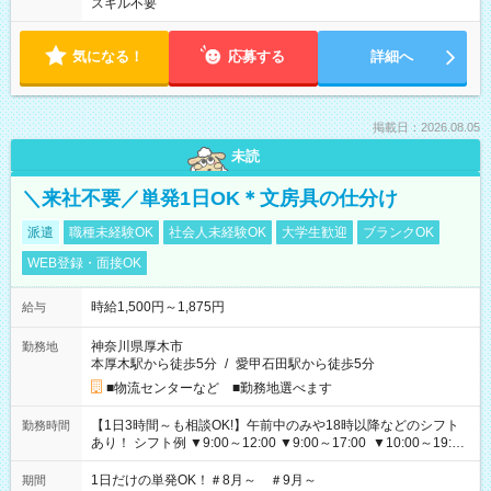
スキル不要
気になる！
応募する
詳細へ
掲載日：2026.08.05
未読
＼来社不要／単発1日OK＊文房具の仕分け
派遣
職種未経験OK
社会人未経験OK
大学生歓迎
ブランクOK
WEB登録・面接OK
時給1,500円～1,875円
給与
神奈川県厚木市
勤務地
本厚木駅から徒歩5分
/
愛甲石田駅から徒歩5分
■物流センターなど ■勤務地選べます
【1日3時間～も相談OK!】午前中のみや18時以降などのシフト
勤務時間
あり！ シフト例 ▼9:00～12:00 ▼9:00～17:00 ▼10:00～19:00
▼18:00～21:00
1日だけの単発OK！＃8月～ ＃9月～
期間