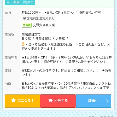
WEB登録・面接OK
時給1500円～ ■日払いOK（規定あり）※即日払い不可
給与
交通費別途支給あり
交通費全額支給
交通費
茨城県日立市
勤務地
日立駅
/
常陸多賀駅
/
大甕駅
/
…
＜選べる勤務地＞介護施設や病院 ※ご自宅の近くなど、お
好きな場所を選べます！
★1日5時間～OK！ （例）9:00～18:00のあいだ もちろん1日8時
勤務時間
間のお仕事もご紹介可能です！ご希望をお聞かせください！★
家庭の都合でお休みが必要な場合も遠慮なくご相談ください。
※週最低15時間以上の勤務が必要です
短期2ヵ月～のお仕事です。開始日はご相談ください！ ★急募
期間
です！
日払いOK
/
履歴書不要
/
40～50代活躍中
/
服装自由
/
シフト勤
特徴
務
/
10名以上の大量募集
/
電話対応なし
/
パソコンスキル不要
気になる！
応募する
詳細へ