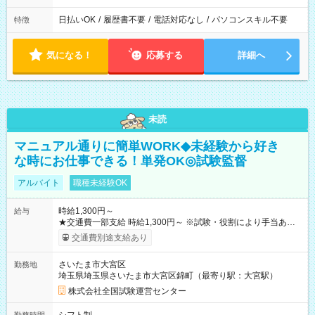
日払いOK
/
履歴書不要
/
電話対応なし
/
パソコンスキル不要
特徴
気になる！
応募する
詳細へ
未読
マニュアル通りに簡単WORK◆未経験から好き
な時にお仕事できる！単発OK◎試験監督
アルバイト
職種未経験OK
時給1,300円～
給与
★交通費一部支給 時給1,300円～ ※試験・役割により手当あり
※勤務回数により昇給あり 【即給（前払い）オプションあ
交通費別途支給あり
り！】 希望される場合、勤務から1週間ほどで給与の一部を受け
取れます。 ※手数料418円がかかります。 【過去試験日の収入
さいたま市大宮区
勤務地
例】 ・河合塾模擬試験 8:30～17:30（休憩1時間） 時給1,300円
埼玉県埼玉県さいたま市大宮区錦町（最寄り駅：大宮駅）
×8時間＝日収10,400円＋交通費 ※当日の役割により時給＋100
円の場合あり ・国家試験 7:00～13:30（休憩なし） 時給1,300
株式会社全国試験運営センター
円（役割手当＋100円）×6時間＝日収8,400円＋交通費 【試用期
間】試用期間なし