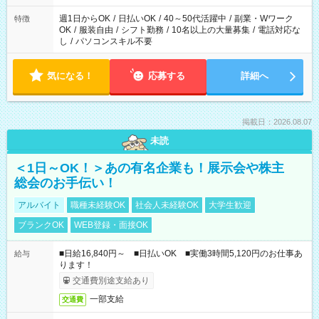
週1日からOK
/
日払いOK
/
40～50代活躍中
/
副業・Wワーク
特徴
OK
/
服装自由
/
シフト勤務
/
10名以上の大量募集
/
電話対応な
し
/
パソコンスキル不要
気になる！
応募する
詳細へ
掲載日：2026.08.07
未読
＜1日～OK！＞あの有名企業も！展示会や株主
総会のお手伝い！
アルバイト
職種未経験OK
社会人未経験OK
大学生歓迎
ブランクOK
WEB登録・面接OK
■日給16,840円～ ■日払いOK ■実働3時間5,120円のお仕事あ
給与
ります！
交通費別途支給あり
一部支給
交通費