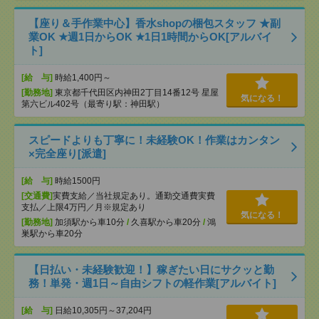
【座り＆手作業中心】香水shopの梱包スタッフ ★副
業OK ★週1日からOK ★1日1時間からOK[アルバイ
ト]
[給 与]
時給1,400円～
[勤務地]
東京都千代田区内神田2丁目14番12号 星屋
気になる！
第六ビル402号（最寄り駅：神田駅）
スピードよりも丁寧に！未経験OK！作業はカンタン
×完全座り[派遣]
[給 与]
時給1500円
[交通費]
実費支給／当社規定あり。通勤交通費実費
支払／上限4万円／月※規定あり
気になる！
[勤務地]
加須駅から車10分
/
久喜駅から車20分
/
鴻
巣駅から車20分
【日払い・未経験歓迎！】稼ぎたい日にサクッと勤
務！単発・週1日～自由シフトの軽作業[アルバイト]
[給 与]
日給10,305円～37,204円