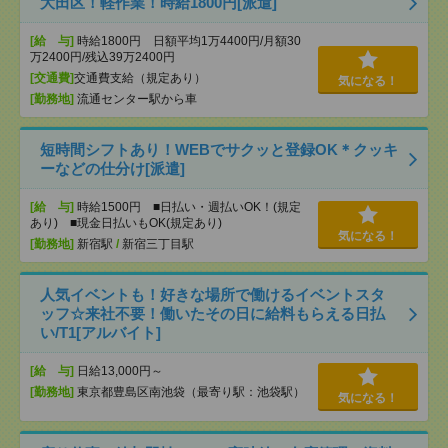
大田区！軽作業！時給1800円[派遣]
[給 与]
時給1800円 日額平均1万4400円/月額30
万2400円/残込39万2400円
[交通費]
交通費支給（規定あり）
気になる！
[勤務地]
流通センター駅から車
短時間シフトあり！WEBでサクッと登録OK＊クッキ
ーなどの仕分け[派遣]
[給 与]
時給1500円 ■日払い・週払いOK！(規定
あり) ■現金日払いもOK(規定あり)
気になる！
[勤務地]
新宿駅
/
新宿三丁目駅
人気イベントも！好きな場所で働けるイベントスタ
ッフ☆来社不要！働いたその日に給料もらえる日払
い/T1[アルバイト]
[給 与]
日給13,000円～
[勤務地]
東京都豊島区南池袋（最寄り駅：池袋駅）
気になる！