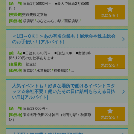
[給 与]
日給1万5000円～ ■最大で日給2万8500
円！
[交通費]
交通費規定支給
気になる！
[勤務地]
横浜駅
/
みなとみらい駅
/
西横浜駅
/
…
＜1日～OK！＞あの有名企業も！展示会や株主総会
のお手伝い！[アルバイト]
[給 与]
■日給16,840円～ ■日払いOK ■実働3時
間5,120円のお仕事あります！
[交通費]
一部支給
気になる！
[勤務地]
東京駅
/
水道橋駅
/
有楽町駅
/
…
人気イベントも！好きな場所で働けるイベントスタ
ッフ☆来社不要！働いたその日に給料もらえる日払
い/T1[アルバイト]
[給 与]
日給13,000円～
[勤務地]
東京都千代田区外神田（最寄り駅：秋葉原
気になる！
駅）