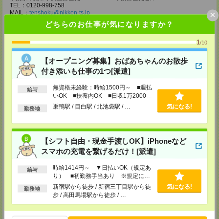
TEL：0120-998-758
×
MAIL：
tenshoku@nikken-ts.jp
担当：採用担当
どちらのお仕事が気になりますか？
メディカルケア事業部 柏オフィス
1
/10
千葉県柏市末広町5-19 第12関口ビル7F 705号室
TEL：0120-935-218
MAIL：
tenshoku@nikken-ts.jp
【オープニング募集】おばあちゃんのお散歩
担当：採用担当
付き添いも仕事の1つ[派遣]
メディカルケア事業部 新宿オフィス
無資格未経験：時給1500円～ ■週払
給与
東京都新宿区新宿2-3-10 新宿御苑ビル6階
いOK ■扶養内OK ■日収1万2000円
TEL：0120-457-235
以上
MAIL：
tenshoku@nikken-ts.jp
巣鴨駅 / 目白駅 / 北池袋駅 / …
気になる!
勤務地
担当：採用担当
メディカルケア事業部 立川事業所
東京都立川市錦町1-12-14
【シフト自由・現金手渡しOK】iPhoneなど
TEL：0120-934-200
スマホの充電を繋げるだけ！[派遣]
MAIL：
tenshoku@nikken-ts.jp
担当：採用担当
時給1414円～ ▼日払いOK（規定あ
給与
メディカルケア事業部 町田オフィス
り） ■初勤務手当あり ※規定によ
東京都町田市森野1-7-23 大樹生命町田ビル6F
る
新宿駅から徒歩 / 新宿三丁目駅から徒
気になる!
勤務地
TEL：0120-453-285
歩 / 高田馬場駅から徒歩 / …
MAIL：
tenshoku@nikken-ts.jp
担当：採用担当