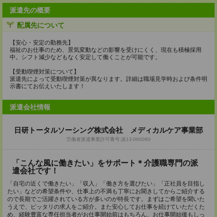
派遣先の概要
配属先について
【安心・安定の勤務先】
福祉のお仕事のため、景気変動などの影響を受けにくく、現在も積極採用
中。シフト減少などもなく安定して働くことが可能です。
【受動喫煙対策について】
派遣先によって受動喫煙対策が異なります。詳細は職場見学時および条件明
示書にてお伝えいたします！
派遣会社情報
日研トータルソーシング株式会社 メディカルケア事業部
労働者派遣事業許可番号:派13-060060
「こんな風に働きたい」をサポート＊介護職専門の派
遣会社です！
「自宅の近くで働きたい」「収入」「働き方を選びたい」「正社員を目指し
たい」などの希望条件や、仕事上の不満も丁寧にお聞きしてからご紹介する
ので長期でご活躍されている方が多いのが特長です。まずはご希望を聞いた
うえで、ピッタリの求人をご紹介。また安心してお仕事を続けていただくた
め、経験豊富な専任担当者がお仕事開始前はもちろん、お仕事開始後もしっ