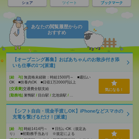
シェア
ツイート
ブックマーク
あなたの閲覧履歴からの
おすすめ
【オープニング募集】おばあちゃんのお散歩付き添
いも仕事の1つ[派遣]
[給 与]
無資格未経験：時給1500円～ ■週払い
OK ■扶養内OK ■日収1万2000円以上
[交通費]
交通費全額支給
気になる！
[勤務地]
巣鴨駅
/
目白駅
/
北池袋駅
/
…
【シフト自由・現金手渡しOK】iPhoneなどスマホの
充電を繋げるだけ！[派遣]
[給 与]
時給1414円～ ▼日払いOK（規定あ
り） ■初勤務手当あり ※規定による