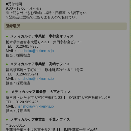
■受付時間
9:00～18:00（月～金）
※上記以外でもお気軽に場所・日程等ご相談下さい
※登録会は面接ではありませんので私服でOK
登録場所
メディカルケア事業部 宇都宮オフィス
栃木県宇都宮市大通り2-3-1 井門宇都宮ビル5F
TEL：0120-917-385
MAIL：
tenshoku@nikken-ts.jp
担当：採用担当
メディカルケア事業部 高崎オフィス
群馬県高崎市栄町4-11 原地所第2ビル6Ｆ 1号室
TEL：0120-935-241
MAIL：
tenshoku@nikken-ts.jp
担当：採用担当
メディカルケア事業部 大宮オフィス
埼玉県さいたま市大宮区吉敷町1-23-1 ONEST大宮吉敷町ビル6F
TEL：0120-989-425
MAIL：
tenshoku@nikken-ts.jp
担当：採用担当
メディカルケア事業部 千葉オフィス
〒260-0015
千葉県千葉市中央区富士見2-15-11 IMI千葉富士見ビル6F