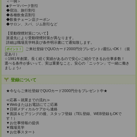
＜一例＞
◆テーマパーク割引
◆宿泊、旅行割引
◆各種飲食店割引
◆飲食チェーン店クーポン
◆サロン、スパ、ジム割引など
【受動喫煙対策について】
派遣先により受動喫煙対策が異なります。
詳細は職場見学時及び条件明示書にて通知致します。
ご来社登録でQUOカード2000円分プレゼント♪週払いOK！（規
ポイント！
定あり）
☆1981年創業。長く続く実績があるので安心♪ご紹介できるお仕事多数！
選べる条件が多いって、実は重要なこと。安心の「ニッケン」で一緒に働き
ましょう♪
登録について
★今ならご来社登録でQUOカード2000円分をプレゼント中★
≪応募～就業までの流れ≫
▼Webまたはお電話にてご応募
▼日研メディカルケアから連絡
▼面談＆ヒアリングの後、スタッフ登録（TEL登録、WEB登録もOKで
す！）
▼お仕事情報の提供
▼職場見学
▼お仕事スタート