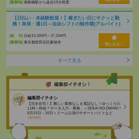
[勤務地]
南船橋駅から徒歩10分程度
【日払い・未経験歓迎！】稼ぎたい日にサクッと勤
務！単発・週1日～自由シフトの軽作業[アルバイト]
[給 与]
日給10,305円～37,204円
[勤務地]
東京都世田谷区豪徳寺
気になる！
すべて見る
編集部イチオシ
【完全在宅！】難しい業務なし＆電話なし！ゆっくりの
11時～時短＊データ入力・事務、＜SEKAI NO OWARI＊
8月15日・16日＞ドーム公演のサポートバイトなど
(8/7UP!)