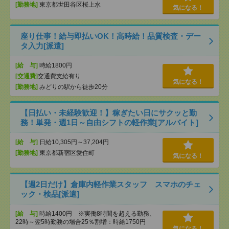
[勤務地]
東京都世田谷区桜上水
気になる！
座り仕事！給与即払いOK！高時給！品質検査・デー
タ入力[派遣]
[給 与]
時給1800円
[交通費]
交通費支給有り
気になる！
[勤務地]
みどりの駅から徒歩20分
【日払い・未経験歓迎！】稼ぎたい日にサクッと勤
務！単発・週1日～自由シフトの軽作業[アルバイト]
[給 与]
日給10,305円～37,204円
[勤務地]
東京都新宿区愛住町
気になる！
【週2日だけ】倉庫内軽作業スタッフ スマホのチェ
ック・検品[派遣]
[給 与]
時給1400円 ※実働8時間を超える勤務、
22時～翌5時勤務の場合25％割増：時給1750円
気になる！