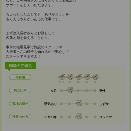
など、ご利用者さんに寄り添って日常生活の
サポートをしていただきます。
ちょっとしたことでも「ありがとう」を
もらえるやりがいあるお仕事です。
まずは入居者さんとお話しして
名前と顔を覚えることから。
事前の職場見学で施設のスタッフや
入居者さんの様子も知れるので安心して
スタートできますよ！
職場の雰囲気
年齢層
20代
30
40
50
60
男女比率
女性
男性
職場の様子
活気あり
しずか
仕事の仕方
テキパキ
コツコツ