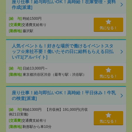
座り仕事！給与即払いOK！高時給！在庫管理・資料
作成[派遣]
[給 与]
時給1500円
[交通費]
交通費支給有り
気になる！
[勤務地]
藤沢駅
人気イベントも！好きな場所で働けるイベントスタ
ッフ☆来社不要！働いたその日に給料もらえる日払
い/T1[アルバイト]
[給 与]
日給13,000円～
[勤務地]
東京都渋谷区渋谷（最寄り駅：渋谷駅）
気になる！
座り仕事！給与即払いOK！高時給！平日休み！牛乳
の検査[派遣]
[給 与]
時給1300円 【月収例】191,000円(月収
例21日実働)
[交通費]
交通費支給有り
気になる！
[勤務地]
駒形駅から車10分