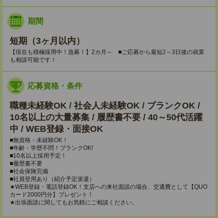
期間
短期（3ヶ月以内）
【現在も積極採用中！急募！】2カ月～ ■ご応募から最短2～3日後の就業
も相談可能です！
応募資格・条件
職種未経験OK / 社会人未経験OK / ブランクOK /
10名以上の大量募集 / 履歴書不要 / 40～50代活躍
中 / WEB登録・面接OK
■無資格・未経験OK！
■年齢・学歴不問！ブランクOK!
■10名以上採用予定！
■履歴書不要
■社会保険完備
■社員登用あり（紹介予定派遣）
★WEB登録・電話登録OK！支店への来社面談の場合、交通費として【QUO
カード2000円分】プレゼント！
★出張面談に関してもお気軽にご相談ください。