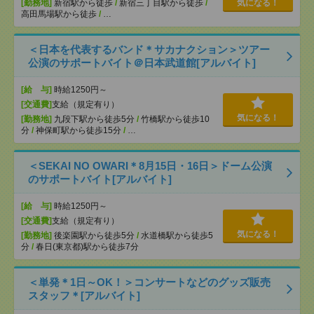
[勤務地]
新宿駅から徒歩
/
新宿三丁目駅から徒歩
/
気になる！
高田馬場駅から徒歩
/
…
＜日本を代表するバンド＊サカナクション＞ツアー
公演のサポートバイト＠日本武道館[アルバイト]
[給 与]
時給1250円～
[交通費]
支給（規定有り）
気になる！
[勤務地]
九段下駅から徒歩5分
/
竹橋駅から徒歩10
分
/
神保町駅から徒歩15分
/
…
＜SEKAI NO OWARI＊8月15日・16日＞ドーム公演
のサポートバイト[アルバイト]
[給 与]
時給1250円～
[交通費]
支給（規定有り）
気になる！
[勤務地]
後楽園駅から徒歩5分
/
水道橋駅から徒歩5
分
/
春日(東京都)駅から徒歩7分
＜単発＊1日～OK！＞コンサートなどのグッズ販売
スタッフ＊[アルバイト]