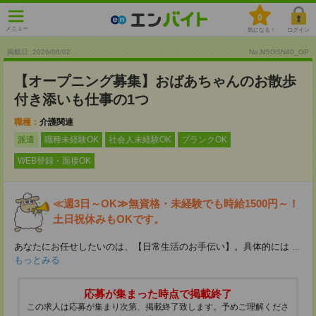
0
メニュー
気になる！
ログイン
掲載日 :2026
/
08
/
02
No.NSGSN40_OP
【オープニング募集】おばあちゃんのお散歩
付き添いも仕事の1つ
職種：
介護関連
派遣
職種未経験OK
社会人未経験OK
ブランクOK
WEB登録・面接OK
≪週3日～OK≫無資格・未経験でも時給1500円～！
土日祝休みもOKです。
あなたにお任せしたいのは、【日常生活のお手伝い】。具体的には
...
もっとみる
応募が集まった時点で掲載終了
この求人は応募が集まり次第、掲載終了致します。予めご理解くださ