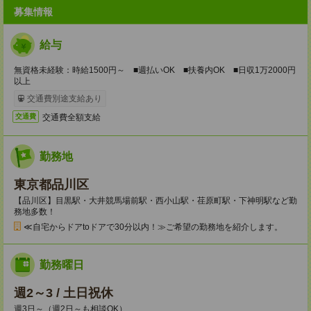
募集情報
給与
無資格未経験：時給1500円～ ■週払いOK ■扶養内OK ■日収1万2000円
以上
交通費別途支給あり
交通費全額支給
交通費
勤務地
東京都品川区
【品川区】目黒駅・大井競馬場前駅・西小山駅・荏原町駅・下神明駅など勤
務地多数！
≪自宅からドアtoドアで30分以内！≫ご希望の勤務地を紹介します。
勤務曜日
週2～3 / 土日祝休
週3日～（週2日～も相談OK）