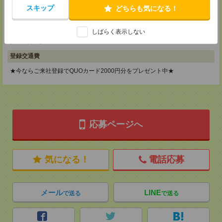
メディカルケア事業部 横浜オフィス
スキップ
どちらも気になる！
神奈川県横浜市保土ケ谷区神戸町134 横浜ビジネスパークサウスタワー
2F B区画
TEL：0120-901-799
しばらく表示しない
MAIL：
tenshoku@nikken-ts.jp
担当：採用担当
登録交通費
★今ならご来社登録でQUOカード2000円分をプレゼント中★
応募ページへ
気になる！
電話応募
メール
LINE
で送る
で送る