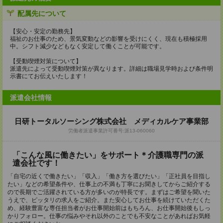
配属先について
【安心・安定の勤務先】
福祉のお仕事のため、景気変動などの影響を受けにくく、現在も積極採用
中。シフト減少などもなく安定して働くことが可能です。
【受動喫煙対策について】
派遣先によって受動喫煙対策が異なります。詳細は職場見学時および条件明
示書にてお伝えいたします！
派遣会社情報
日研トータルソーシング株式会社 メディカルケア事業部
労働者派遣事業許可番号:派13-060060
「こんな風に働きたい」をサポート＊介護職専門の派
遣会社です！
「自宅の近くで働きたい」「収入」「働き方を選びたい」「正社員を目指し
たい」などの希望条件や、仕事上の不満も丁寧にお聞きしてからご紹介する
ので長期でご活躍されている方が多いのが特長です。まずはご希望を聞いた
うえで、ピッタリの求人をご紹介。また安心してお仕事を続けていただくた
め、経験豊富な専任担当者がお仕事開始前はもちろん、お仕事開始後もしっ
かりフォロー。仕事の悩みやそれ以外のことでも不安なことがあればお気軽