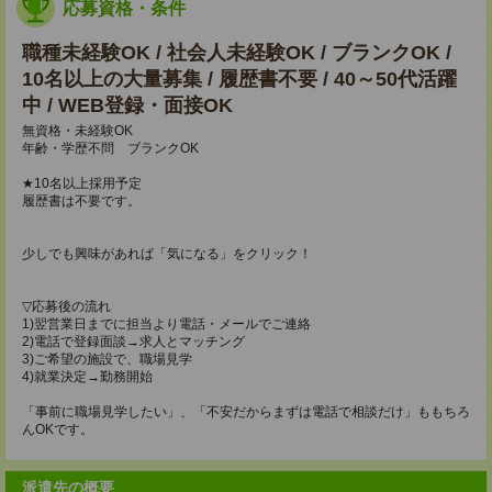
応募資格・条件
職種未経験OK / 社会人未経験OK / ブランクOK /
10名以上の大量募集 / 履歴書不要 / 40～50代活躍
中 / WEB登録・面接OK
無資格・未経験OK
年齢・学歴不問 ブランクOK
★10名以上採用予定
履歴書は不要です。
少しでも興味があれば「気になる」をクリック！
▽応募後の流れ
1)翌営業日までに担当より電話・メールでご連絡
2)電話で登録面談→求人とマッチング
3)ご希望の施設で、職場見学
4)就業決定→勤務開始
「事前に職場見学したい」、「不安だからまずは電話で相談だけ」ももちろ
んOKです。
派遣先の概要