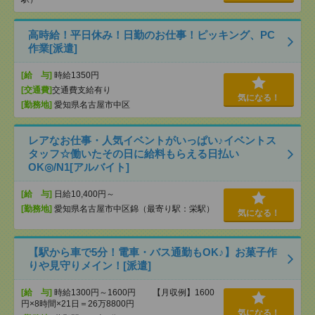
高時給！平日休み！日勤のお仕事！ピッキング、PC
作業[派遣]
[給 与]
時給1350円
[交通費]
交通費支給有り
気になる！
[勤務地]
愛知県名古屋市中区
レアなお仕事・人気イベントがいっぱい♪イベントス
タッフ☆働いたその日に給料もらえる日払い
OK◎/N1[アルバイト]
[給 与]
日給10,400円～
[勤務地]
愛知県名古屋市中区錦（最寄り駅：栄駅）
気になる！
【駅から車で5分！電車・バス通勤もOK♪】お菓子作
りや見守りメイン！[派遣]
[給 与]
時給1300円～1600円 【月収例】1600
円×8時間×21日＝26万8800円
気になる！