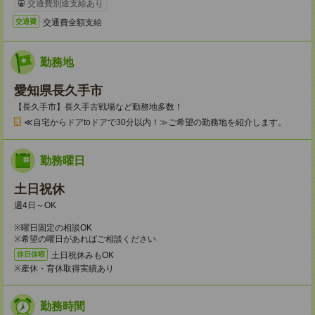
交通費別途支給あり
交通費全額支給
交通費
勤務地
愛知県長久手市
【長久手市】長久手古戦場など勤務地多数！
≪自宅からドアtoドアで30分以内！≫ご希望の勤務地を紹介します。
勤務曜日
土日祝休
週4日～OK
※曜日固定の相談OK
※希望の曜日があればご相談ください
土日祝休みもOK
休日休暇
※産休・育休取得実績あり
勤務時間