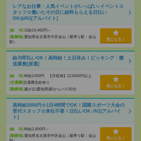
レアなお仕事・人気イベントがいっぱい♪イベントス
タッフ☆働いたその日に給料もらえる日払い
OK◎/N1[アルバイト]
[給 与]
日給10,400円～
[勤務地]
愛知県名古屋市中区金山（最寄り駅：金山
気になる！
駅）
給与即払いOK！高時給！土日休み！ピッキング・搬
送業務[派遣]
[給 与]
時給1450円 【月収例】223000円以上
[交通費]
交通費支給有り
気になる！
[勤務地]
藤が丘(愛知県)駅からバス30分
高時給2000円☆1日4時間でOK！国際スポーツ大会の
受付スタッフ☆来社不要！日払いOK♪/N1[アルバイ
ト]
[給 与]
時給2,000円～
[勤務地]
愛知県名古屋市中区金山（最寄り駅：金山
気になる！
駅）