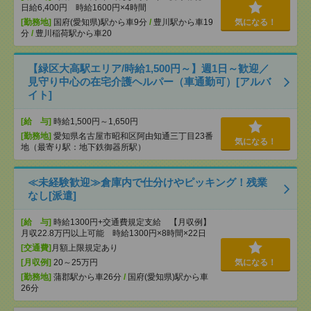
日給6,400円 時給1600円×4時間
[勤務地]
国府(愛知県)駅から車9分
/
豊川駅から車19
気になる！
分
/
豊川稲荷駅から車20
【緑区大高駅エリア/時給1,500円～】週1日～歓迎／
見守り中心の在宅介護ヘルパー（車通勤可）[アルバ
イト]
[給 与]
時給1,500円～1,650円
[勤務地]
愛知県名古屋市昭和区阿由知通三丁目23番
気になる！
地（最寄り駅：地下鉄御器所駅）
≪未経験歓迎≫倉庫内で仕分けやピッキング！残業
なし[派遣]
[給 与]
時給1300円+交通費規定支給 【月収例】
月収22.8万円以上可能 時給1300円×8時間×22日
[交通費]
月額上限規定あり
[月収例]
20～25万円
気になる！
[勤務地]
蒲郡駅から車26分
/
国府(愛知県)駅から車
26分