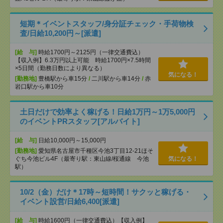
短期＊イベントスタッフ/身分証チェック・手荷物検
査/日給10,200円～[派遣]
[給 与]
時給1700円～2125円（一律交通費込）
【収入例】6.3万円以上可能 時給1700円×7.5時間
×5日間（勤務日数により異なる）
気になる！
[勤務地]
豊橋駅から車15分
/
二川駅から車14分
/
赤
岩口駅から車10分
土日だけで効率よく稼げる！日給1万円～1万5,000円
のイベントPRスタッフ[アルバイト]
[給 与]
日給10,000円～15,000円
[勤務地]
愛知県名古屋市千種区今池3丁目12-21ほそ
ぐち今池ビル4F（最寄り駅：東山線/桜通線 今池
気になる！
駅）
10/2（金）だけ＊17時～短時間！サクッと稼げる・
イベント設営/日給6,400[派遣]
[給 与]
時給1600円（一律交通費込）【収入例】