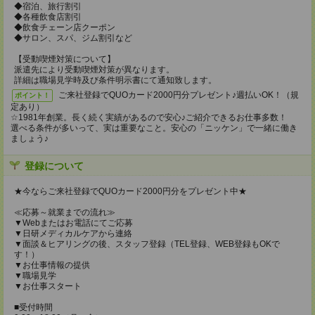
◆宿泊、旅行割引
◆各種飲食店割引
◆飲食チェーン店クーポン
◆サロン、スパ、ジム割引など
【受動喫煙対策について】
派遣先により受動喫煙対策が異なります。
詳細は職場見学時及び条件明示書にて通知致します。
ご来社登録でQUOカード2000円分プレゼント♪週払いOK！（規
ポイント！
定あり）
☆1981年創業。長く続く実績があるので安心♪ご紹介できるお仕事多数！
選べる条件が多いって、実は重要なこと。安心の「ニッケン」で一緒に働き
ましょう♪
登録について
★今ならご来社登録でQUOカード2000円分をプレゼント中★
≪応募～就業までの流れ≫
▼Webまたはお電話にてご応募
▼日研メディカルケアから連絡
▼面談＆ヒアリングの後、スタッフ登録（TEL登録、WEB登録もOKで
す！）
▼お仕事情報の提供
▼職場見学
▼お仕事スタート
■受付時間