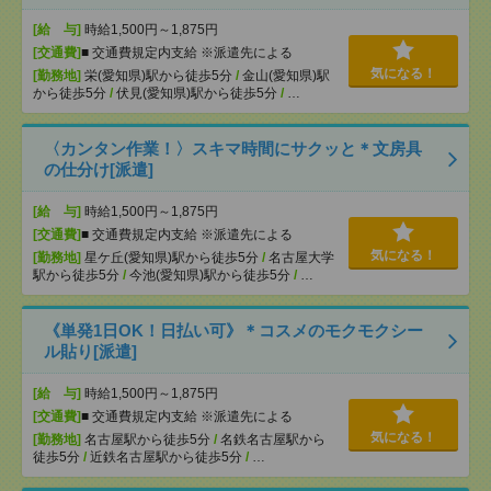
[給 与]
時給1,500円～1,875円
[交通費]
■ 交通費規定内支給 ※派遣先による
気になる！
[勤務地]
栄(愛知県)駅から徒歩5分
/
金山(愛知県)駅
から徒歩5分
/
伏見(愛知県)駅から徒歩5分
/
…
〈カンタン作業！〉スキマ時間にサクッと＊文房具
の仕分け[派遣]
[給 与]
時給1,500円～1,875円
[交通費]
■ 交通費規定内支給 ※派遣先による
気になる！
[勤務地]
星ケ丘(愛知県)駅から徒歩5分
/
名古屋大学
駅から徒歩5分
/
今池(愛知県)駅から徒歩5分
/
…
《単発1日OK！日払い可》＊コスメのモクモクシー
ル貼り[派遣]
[給 与]
時給1,500円～1,875円
[交通費]
■ 交通費規定内支給 ※派遣先による
気になる！
[勤務地]
名古屋駅から徒歩5分
/
名鉄名古屋駅から
徒歩5分
/
近鉄名古屋駅から徒歩5分
/
…