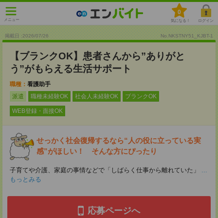
0
メニュー
気になる！
ログイン
掲載日 :2026
/
07
/
26
No.NKSTNY51_KJBT-1
【ブランクOK】患者さんから”ありがと
う”がもらえる生活サポート
職種：
看護助手
派遣
職種未経験OK
社会人未経験OK
ブランクOK
WEB登録・面接OK
せっかく社会復帰するなら“人の役に立っている実
感”がほしい！ そんな方にぴったり
子育てや介護、家庭の事情などで「しばらく仕事から離れていた」
...
もっとみる
応募ページへ