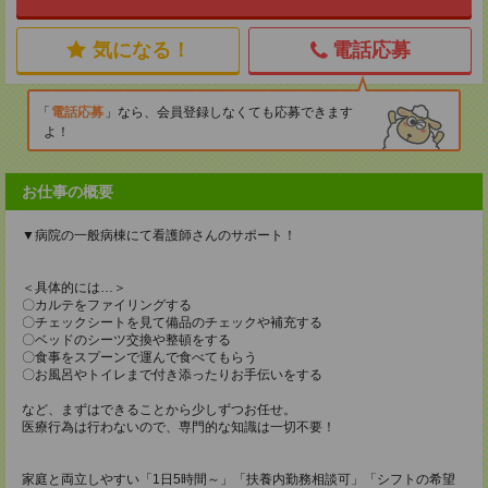
気になる！
電話応募
電話応募
なら、会員登録しなくても応募できます
よ！
お仕事の概要
▼病院の一般病棟にて看護師さんのサポート！
＜具体的には…＞
〇カルテをファイリングする
〇チェックシートを見て備品のチェックや補充する
〇ベッドのシーツ交換や整頓をする
〇食事をスプーンで運んで食べてもらう
〇お風呂やトイレまで付き添ったりお手伝いをする
など、まずはできることから少しずつお任せ。
医療行為は行わないので、専門的な知識は一切不要！
家庭と両立しやすい「1日5時間～」「扶養内勤務相談可」「シフトの希望