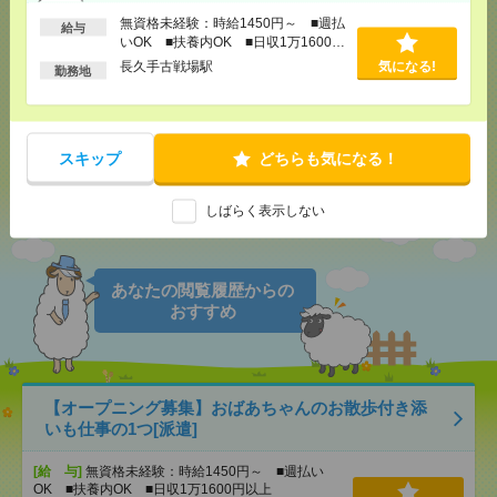
無資格未経験：時給1450円～ ■週払
給与
いOK ■扶養内OK ■日収1万1600円
気になる！
電話応募
以上
長久手古戦場駅
気になる!
勤務地
メール
LINE
で送る
で送る
スキップ
どちらも気になる！
シェア
ツイート
ブックマーク
しばらく表示しない
あなたの閲覧履歴からの
おすすめ
【オープニング募集】おばあちゃんのお散歩付き添
いも仕事の1つ[派遣]
[給 与]
無資格未経験：時給1450円～ ■週払い
OK ■扶養内OK ■日収1万1600円以上