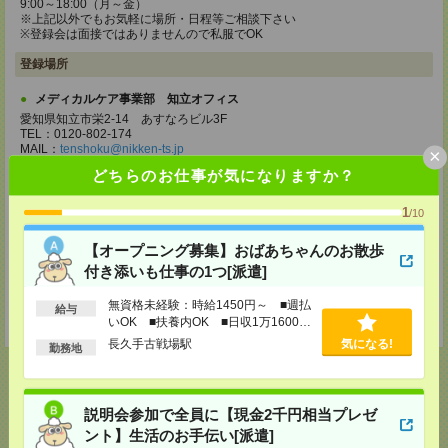
9:00～18:00（月～金）
※上記以外でもお気軽に場所・日程等ご相談下さい
※登録会は面接ではありませんので私服でOK
登録場所
メディカルケア事業部 知立オフィス
愛知県知立市栄2-14 あすなろビル3F
TEL：0120-802-174
MAIL：
tenshoku@nikken-ts.jp
×
担当：採用担当
どちらのお仕事が気になりますか？
メディカルケア事業部 名古屋オフィス
1
/10
愛知県名古屋市西区牛島町2-5 TOMITA.BLD 4階
TEL：0120-455-091
MAIL：
tenshoku@nikken-ts.jp
【オープニング募集】おばあちゃんのお散歩
担当：採用担当
付き添いも仕事の1つ[派遣]
登録交通費
無資格未経験：時給1450円～ ■週払
給与
★今ならご来社登録でQUOカード2000円分をプレゼント中★
いOK ■扶養内OK ■日収1万1600円
以上
長久手古戦場駅
気になる!
勤務地
説明会参加で全員に【現金2千円相当プレゼ
応募ページへ
ント】生活のお手伝い[派遣]