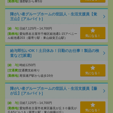
[勤務地]
蒲郡駅から車5分
障がい者グループホームの世話人・生活支援員【覚
王山】[アルバイト]
[給 与]
日給7,125円～14,700円
[勤務地]
愛知県名古屋市千種区姫池通1-15アベニー
気になる！
ル姫池通203（最寄り駅：東山線覚王山駅）
給与即払いOK！土日休み！日勤のお仕事！製品の検
査など[派遣]
[給 与]
時給1250円
[交通費]
交通費支給有り
気になる！
[勤務地]
尾張瀬戸駅から徒歩16分
障がい者グループホームの世話人・生活支援員【藤
が丘】[アルバイト]
[給 与]
日給7,125円～14,700円
[勤務地]
愛知県名古屋市名東区藤見が丘３０藤見が
気になる！
丘ASビル１A（最寄り駅：東山線藤が丘）