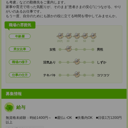
も考慮」などの勤務先をご案内します。
家事や育児で培った気配りが、そのまま“患者さまの安心”につながる、やり
がいのあるお仕事です。
もう一度、自分のためにも誰かの役に立てる時間を増やしてみませんか。
職場の雰囲気
年齢層
20代
30
40
50
60
男女比率
女性
男性
職場の様子
活気あり
しずか
仕事の仕方
テキパキ
コツコツ
募集情報
給与
無資格未経験：時給1400円～ ■週払いOK ■扶養内OK ■日収1万1200円
以上