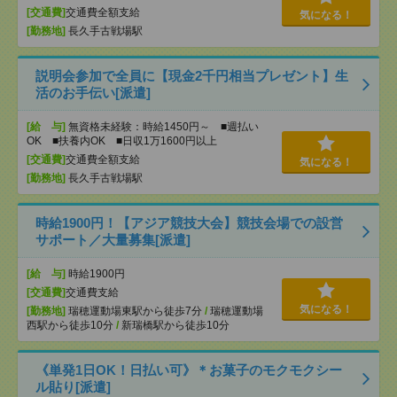
[交通費]
交通費全額支給
気になる！
[勤務地]
長久手古戦場駅
説明会参加で全員に【現金2千円相当プレゼント】生
活のお手伝い[派遣]
[給 与]
無資格未経験：時給1450円～ ■週払い
OK ■扶養内OK ■日収1万1600円以上
[交通費]
交通費全額支給
気になる！
[勤務地]
長久手古戦場駅
時給1900円！【アジア競技大会】競技会場での設営
サポート／大量募集[派遣]
[給 与]
時給1900円
[交通費]
交通費支給
気になる！
[勤務地]
瑞穂運動場東駅から徒歩7分
/
瑞穂運動場
西駅から徒歩10分
/
新瑞橋駅から徒歩10分
《単発1日OK！日払い可》＊お菓子のモクモクシー
ル貼り[派遣]