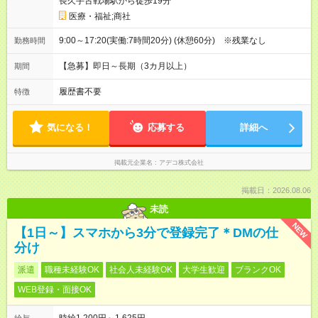
長久手古戦場駅から徒歩19分
医療・福祉;商社
9:00～17:20(実働:7時間20分) (休憩60分) ※残業なし
勤務時間
【急募】即日～長期（3カ月以上）
期間
履歴書不要
特徴
気になる！
応募する
詳細へ
掲載元企業名
アデコ株式会社
掲載日：2026.08.06
未読
NEW
【1日～】スマホから3分で登録完了＊DMの仕
分け
派遣
職種未経験OK
社会人未経験OK
大学生歓迎
ブランクOK
WEB登録・面接OK