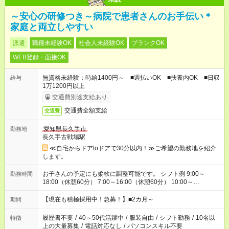
～安心の研修つき～病院で患者さんのお手伝い＊
家庭と両立しやすい
派遣
職種未経験OK
社会人未経験OK
ブランクOK
WEB登録・面接OK
無資格未経験：時給1400円～ ■週払いOK ■扶養内OK ■日収
給与
1万1200円以上
交通費別途支給あり
交通費全額支給
交通費
愛知県長久手市
勤務地
長久手古戦場駅
≪自宅からドアtoドアで30分以内！≫ご希望の勤務地を紹介
します。
お子さんの予定にも柔軟に調整可能です。 シフト例 9:00～
勤務時間
18:00（休憩60分） 7:00～16:00（休憩60分） 10:00～
19:00（休憩60分） ※Wワーク希望の方へ 今ご覧のお仕事で希
望する勤務時間と、もう1つのお仕事の勤務時間の合計が 週40
【現在も積極採用中！急募！】■2カ月～
期間
時間を超えなければOKです。
履歴書不要
/
40～50代活躍中
/
服装自由
/
シフト勤務
/
10名以
特徴
上の大量募集
/
電話対応なし
/
パソコンスキル不要