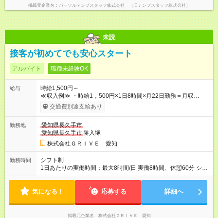
掲載元企業名
パーソルテンプスタッフ株式会社 （旧テンプスタッフ株式会社）
未読
接客が初めてでも安心スタート
アルバイト
職種未経験OK
時給1,500円～
給与
≪収入例≫ ・時給1，500円×1日8時間×月22日勤務＝月収
264，000円 【試用期間】試用期間あり 試用期間の長さ：3ヶ月
交通費別途支給あり
雇用形態、給与は本採用時と同じです。
愛知県長久手市
勤務地
愛知県長久手市
勝入塚
株式会社ＧＲＩＶＥ 愛知
シフト制
勤務時間
1日あたりの実働時間：最大8時間/日 実働8時間、休憩60分 シフ
ト例 10：00~19：00 11：00~20：00 シフトに準ずる形となり
ます。 【フルタイムのお仕事です！】
気になる！
応募する
詳細へ
掲載元企業名
株式会社ＧＲＩＶＥ 愛知