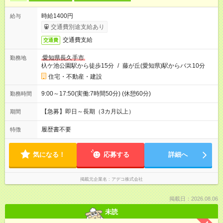
時給1400円
給与
交通費別途支給あり
交通費支給
交通費
愛知県長久手市
勤務地
杁ケ池公園駅から徒歩15分
/
藤が丘(愛知県)駅からバス10分
住宅・不動産・建設
9:00～17:50(実働:7時間50分) (休憩60分)
勤務時間
【急募】即日～長期（3カ月以上）
期間
履歴書不要
特徴
気になる！
応募する
詳細へ
掲載元企業名
アデコ株式会社
掲載日：2026.08.06
未読