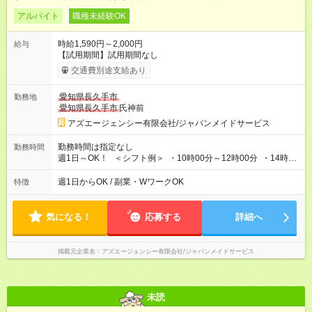
アルバイト
職種未経験OK
時給1,590円～2,000円
給与
【試用期間】試用期間なし
交通費別途支給あり
愛知県長久手市
勤務地
愛知県長久手市
氏神前
アズエージェンシー有限会社/ジャパンメイドサービス
勤務時間は指定なし
勤務時間
週1日～OK！ ＜シフト例＞ ・10時00分～12時00分 ・14時00
分～16時00分 ※勤務帯は複数あります！ ＼働き方のご希望を
聞かせてください！／ 気になることはなんでも相談してくださ
週1日からOK / 副業・WワークOK
特徴
いね。
気になる！
応募する
詳細へ
掲載元企業名
アズエージェンシー有限会社/ジャパンメイドサービス
未読