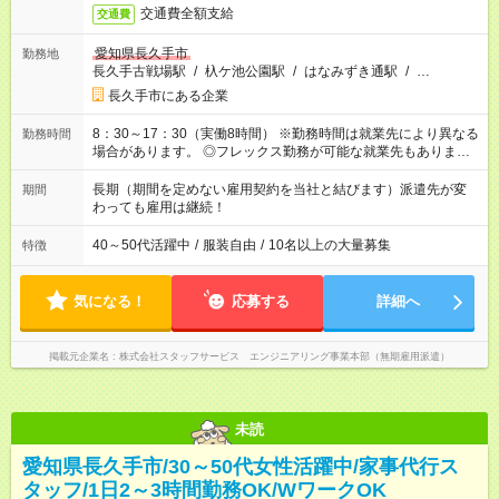
交通費全額支給
交通費
愛知県長久手市
勤務地
長久手古戦場駅
/
杁ケ池公園駅
/
はなみずき通駅
/
…
長久手市にある企業
8：30～17：30（実働8時間） ※勤務時間は就業先により異なる
勤務時間
場合があります。 ◎フレックス勤務が可能な就業先もありま
す。 ◎今よりもさらに働きやすい環境をつくるべく、 働き方
改革に全社をあげて取り組んでいます。
長期（期間を定めない雇用契約を当社と結びます）派遣先が変
期間
わっても雇用は継続！
40～50代活躍中
/
服装自由
/
10名以上の大量募集
特徴
気になる！
応募する
詳細へ
掲載元企業名
株式会社スタッフサービス エンジニアリング事業本部（無期雇用派遣）
未読
愛知県長久手市/30～50代女性活躍中/家事代行ス
タッフ/1日2～3時間勤務OK/WワークOK