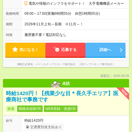
電気や情報のインフラをサポート！ 大手電機機器メーカー
09:00～17:00(実働6時間55分 休憩1時間05分)
勤務時間
2026年11月上旬～長期 ※11月～！
期間
履歴書不要
/
電話対応なし
特徴
気になる！
応募する
詳細へ
掲載元企業名
パーソルテンプスタッフ株式会社 （旧テンプスタッフ株式会社）
掲載日：2026.08.06
未読
NEW
時給1420円！【残業少な目＊長久手エリア】医
療商社で事務です
派遣
職種未経験OK
WEB登録・面接OK
時給1420円
給与
交通費別途支給あり