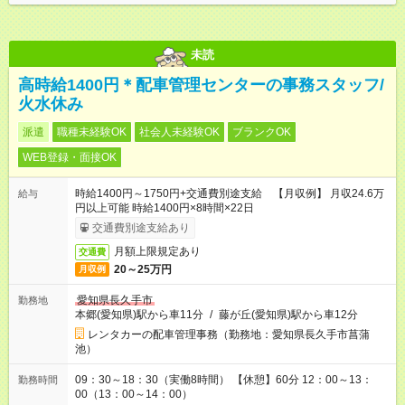
未読
高時給1400円＊配車管理センターの事務スタッフ/
火水休み
派遣
職種未経験OK
社会人未経験OK
ブランクOK
WEB登録・面接OK
時給1400円～1750円+交通費別途支給 【月収例】 月収24.6万
給与
円以上可能 時給1400円×8時間×22日
交通費別途支給あり
月額上限規定あり
交通費
20～25万円
月収例
愛知県長久手市
勤務地
本郷(愛知県)駅から車11分
/
藤が丘(愛知県)駅から車12分
レンタカーの配車管理事務（勤務地：愛知県長久手市菖蒲
池）
09：30～18：30（実働8時間） 【休憩】60分 12：00～13：
勤務時間
00（13：00～14：00）