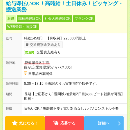
給与即払いOK！高時給！土日休み！ピッキング・
搬送業務
派遣
職種未経験OK
社会人未経験OK
ブランクOK
WEB登録・面接OK
時給1450円 【月収例】223000円以上
給与
交通費別途支給あり
交通費支給有り
交通費
愛知県長久手市
勤務地
藤が丘(愛知県)駅からバス30分
日用品医薬関係
8:30～17:15 ※表記のうち実働7時間45分です。
勤務時間
長期【ご応募から1週間以内(最短2日目)のスピード就業が可能】
期間
即日～
日払いOK
/
履歴書不要
/
電話対応なし
/
パソコンスキル不要
特徴
気になる！
応募する
詳細へ