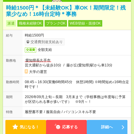
時給1500円＊【未経験OK】車OK！期間限定！残
業少なめ！16時台定時＊事務
派遣
職種未経験OK
ブランクOK
WEB登録・面接OK
時給1500円
給与
交通費別途支給あり
全額支給
交通費
愛知県長久手市
勤務地
芸大通駅から徒歩10分
/
藤が丘(愛知県)駅から車13分
大学の運営
08:45～16:30(実働6時間45分 休憩1時間) ※時間短め♪16時台定
勤務時間
時です！
2026年09月上旬～長期 3月末まで（学校事務は年度毎に予算
期間
が区切られる事が多いです） ※9月～！
履歴書不要
/
服装自由
/
パソコンスキル不要
特徴
気になる！
応募する
詳細へ