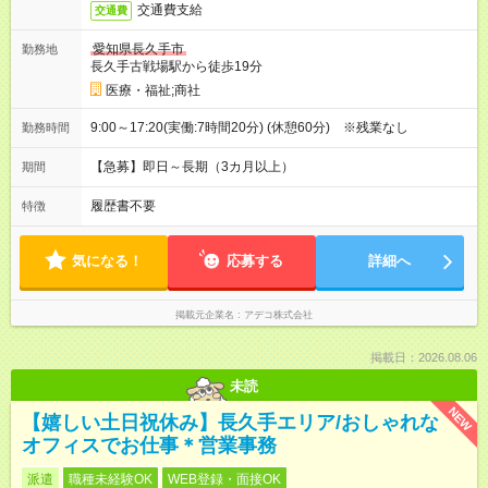
交通費支給
交通費
愛知県長久手市
勤務地
長久手古戦場駅から徒歩19分
医療・福祉;商社
9:00～17:20(実働:7時間20分) (休憩60分) ※残業なし
勤務時間
【急募】即日～長期（3カ月以上）
期間
履歴書不要
特徴
気になる！
応募する
詳細へ
掲載元企業名
アデコ株式会社
掲載日：2026.08.06
未読
NEW
【嬉しい土日祝休み】長久手エリア/おしゃれな
オフィスでお仕事＊営業事務
派遣
職種未経験OK
WEB登録・面接OK