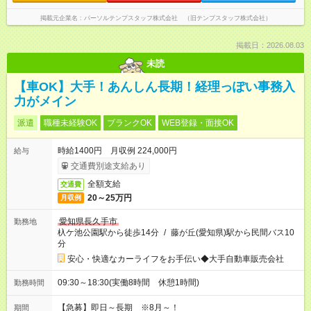
掲載元企業名
パーソルテンプスタッフ株式会社 （旧テンプスタッフ株式会社）
掲載日：2026.08.03
未読
【車OK】大手！あんしん長期！経理っぽい事務入
力がメイン
派遣
職種未経験OK
ブランクOK
WEB登録・面接OK
時給1400円 月収例 224,000円
給与
交通費別途支給あり
全額支給
交通費
20～25万円
月収例
愛知県長久手市
勤務地
杁ケ池公園駅から徒歩14分
/
藤が丘(愛知県)駅から民間バス10
分
安心・快適なカーライフをお手伝い◆大手自動車販売会社
09:30～18:30(実働8時間 休憩1時間)
勤務時間
【急募】即日～長期 ※8月～！
期間