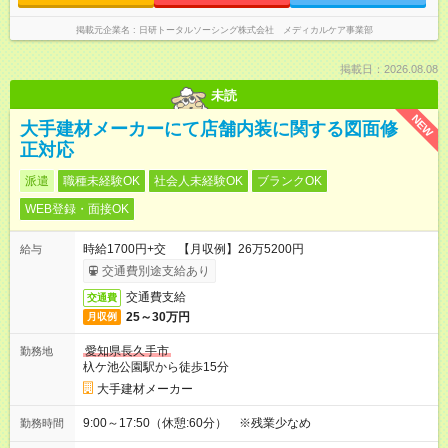
掲載元企業名
日研トータルソーシング株式会社 メディカルケア事業部
掲載日：2026.08.08
未読
NEW
大手建材メーカーにて店舗内装に関する図面修
正対応
派遣
職種未経験OK
社会人未経験OK
ブランクOK
WEB登録・面接OK
時給1700円+交 【月収例】26万5200円
給与
交通費別途支給あり
交通費支給
交通費
25～30万円
月収例
愛知県長久手市
勤務地
杁ケ池公園駅から徒歩15分
大手建材メーカー
9:00～17:50（休憩:60分） ※残業少なめ
勤務時間