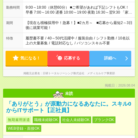
9:00～18:00（休憩60分） ■ご希望があれば下記シフトもOK！
勤務時間
早番 7:00～16:00 遅番 10:00～19:00 夜勤 16:30～翌9:30 「家族
と休みを合わせたい」 「余裕を持って夕飯の準備がしたい」
「できれば残業はしたくない」 など、ご希望を教えてください
【現在も積極採用中！急募！】■2カ月～ ■応募から最短2～3日
期間
ね。 ※Wワーク希望の方へ 今ご覧のお仕事で希望する勤務時間
後に就業可能！
と、もう1つのお仕事の勤務時間。 合計で週40時間を超える場
合は応募できません。
履歴書不要
/
40～50代活躍中
/
服装自由
/
シフト勤務
/
10名以
特徴
上の大量募集
/
電話対応なし
/
パソコンスキル不要
気になる！
応募する
詳細へ
掲載元企業名
日研トータルソーシング株式会社 メディカルケア事業部
掲載日：2026.08.04
未読
「ありがとう」が原動力になるあなたに。スキル0
からITサポート【正社員】
無期雇用派遣
職種未経験OK
社会人未経験OK
ブランクOK
WEB登録・面接OK