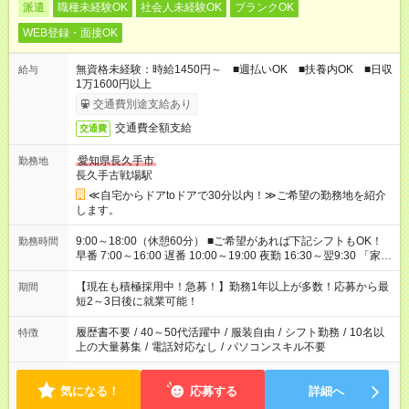
派遣
職種未経験OK
社会人未経験OK
ブランクOK
WEB登録・面接OK
無資格未経験：時給1450円～ ■週払いOK ■扶養内OK ■日収
給与
1万1600円以上
交通費別途支給あり
交通費全額支給
交通費
愛知県長久手市
勤務地
長久手古戦場駅
≪自宅からドアtoドアで30分以内！≫ご希望の勤務地を紹介
します。
9:00～18:00（休憩60分） ■ご希望があれば下記シフトもOK！
勤務時間
早番 7:00～16:00 遅番 10:00～19:00 夜勤 16:30～翌9:30 「家族
と休みを合わせたい」 「余裕を持って夕飯の準備がしたい」
「できれば残業はしたくない」 など、ご希望を教えてください
【現在も積極採用中！急募！】勤務1年以上が多数！応募から最
期間
ね。 ※Wワーク希望の方へ 今ご覧のお仕事で希望する勤務時間
短2～3日後に就業可能！
と、もう1つのお仕事の勤務時間。 合計で週40時間を超える場
合は応募できません。
履歴書不要
/
40～50代活躍中
/
服装自由
/
シフト勤務
/
10名以
特徴
上の大量募集
/
電話対応なし
/
パソコンスキル不要
気になる！
応募する
詳細へ