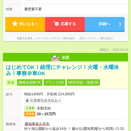
履歴書不要
特徴
気になる！
応募する
詳細へ
掲載元企業名
パーソルテンプスタッフ株式会社 （旧テンプスタッフ株式会社）
掲載日：2026.08.03
未読
はじめてOK！経理にチャレンジ！火曜・水曜休
み！事務＠車OK
派遣
職種未経験OK
ブランクOK
WEB登録・面接OK
時給1400円 月収例 224,000円
給与
交通費別途支給あり
全額支給
交通費
20～25万円
月収例
愛知県長久手市
勤務地
杁ケ池公園駅から徒歩14分
/
藤が丘(愛知県)駅から民間バス10