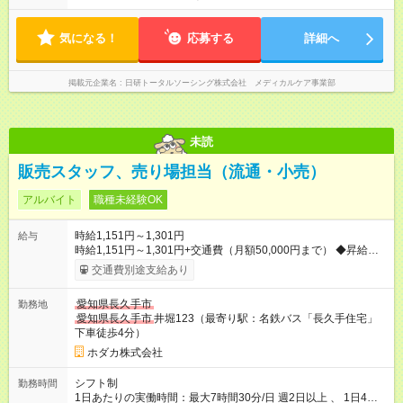
気になる！
応募する
詳細へ
掲載元企業名
日研トータルソーシング株式会社 メディカルケア事業部
未読
販売スタッフ、売り場担当（流通・小売）
アルバイト
職種未経験OK
時給1,151円～1,301円
給与
時給1,151円～1,301円+交通費（月額50,000円まで） ◆昇給あり
＜曜日・時間帯により時給が異なります。＞ ■平日・土曜日■
交通費別途支給あり
07:00～09:00 時給1,251円以上 16:00～20:00 時給1,251円以
上 ■日曜日・祝日■ 07:00～09:00 時給1,301円以上 09:00～
愛知県長久手市
勤務地
16:00 時給1,201円以上 16:00～20:00 時給1,301円以上 【試
愛知県長久手市
井堀123（最寄り駅：名鉄バス「長久手住宅」
用期間】試用期間あり 試用期間の長さ：3ヶ月 雇用形態、給与
下車徒歩4分）
は本採用時と同じです。
ホダカ株式会社
シフト制
勤務時間
1日あたりの実働時間：最大7時間30分/日 週2日以上 、 1日4時