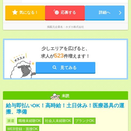
間以上 朝～昼 夕～夜 例】 07:00～11:30 16:00～20:15 開店か
ら、もしくは閉店までの4～7.5時間 営業時間 平日・土曜日
気になる！
07:00～20:00 日曜日・祝日 09:00～19:00 ※週2日～ＯＫ！平
応募する
詳細へ
日のみの週2日もＯＫ！ ※勤務時間はお気軽にご相談ください。
掲載元企業名
ホダカ株式会社
少しエリアを広げると、
523
求人が
件増えます！
見てみる
未読
給与即払いOK！高時給！土日休み！医療器具の運
搬、準備
派遣
職種未経験OK
社会人未経験OK
ブランクOK
WEB登録・面接OK