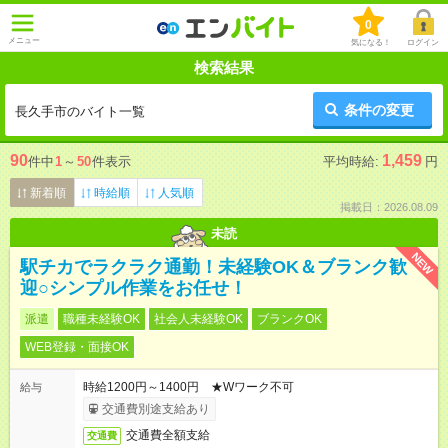
0
メニュー
気になる！
ログイン
検索結果
条件の変更
長久手市のバイト一覧
90
1,459
件中
1
～
50
件表示
平均時給:
円
新着順
時給順
人気順
掲載日：2026.08.09
未読
NEW
駅チカでラクラク通勤！未経験OK＆ブランク歓
迎○シンプル作業をお任せ！
派遣
職種未経験OK
社会人未経験OK
ブランクOK
WEB登録・面接OK
時給1200円～1400円 ★Wワーク不可
給与
交通費別途支給あり
交通費全額支給
交通費