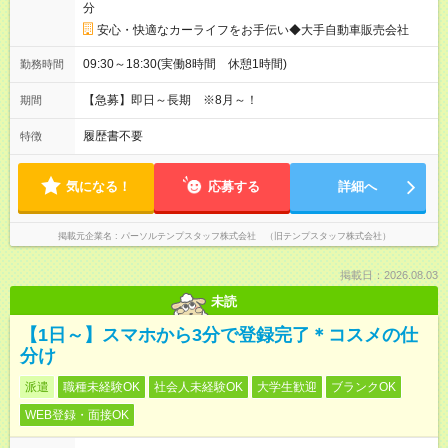
分
安心・快適なカーライフをお手伝い◆大手自動車販売会社
09:30～18:30(実働8時間 休憩1時間)
勤務時間
【急募】即日～長期 ※8月～！
期間
履歴書不要
特徴
気になる！
応募する
詳細へ
掲載元企業名
パーソルテンプスタッフ株式会社 （旧テンプスタッフ株式会社）
掲載日：2026.08.03
未読
【1日～】スマホから3分で登録完了＊コスメの仕
分け
派遣
職種未経験OK
社会人未経験OK
大学生歓迎
ブランクOK
WEB登録・面接OK