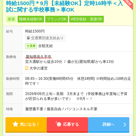
NEW
時給1500円＊9月【未経験OK】定時16時半＜入
試に関する学校事務＞車OK
派遣
職種未経験OK
ブランクOK
WEB登録・面接OK
時給1500円
給与
交通費別途支給あり
全額支給
交通費
愛知県長久手市
勤務地
芸大通駅から徒歩10分
/
藤が丘(愛知県)駅から車13分
大学の運営
08:45～16:30(実働6時間45分 休憩1時間) ※時間短め♪16時台定
勤務時間
時です！
2026年09月上旬～長期 3月末まで（学校事務は年度毎に予算
期間
が区切られる事が多いです） ※9月～！
履歴書不要
/
服装自由
/
パソコンスキル不要
特徴
気になる！
応募する
詳細へ