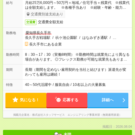
月給25万6,000円～50万円＋地域／住宅手当＋残業代 ※残業代
給与
は全額支給します。 ※各種手当あり ※経験・年齢・能力等を
考慮して加給・優遇します。
交通費別途支給あり
交通費全額支給
交通費
愛知県長久手市
勤務地
長久手古戦場駅
/
杁ケ池公園駅
/
はなみずき通駅
/
…
長久手市にある企業
8：30～17：30（実働8時間） ※勤務時間は就業先により異なる
勤務時間
場合があります。 ◎フレックス勤務が可能な就業先もありま
す。 ◎今よりもさらに働きやすい環境をつくるべく、 働き方
改革に全社をあげて取り組んでいます。
長期（期間を定めない雇用契約を当社と結びます）派遣先が変
期間
わっても雇用は継続！
40～50代活躍中
/
服装自由
/
10名以上の大量募集
特徴
気になる！
応募する
詳細へ
掲載元企業名
株式会社スタッフサービス エンジニアリング事業本部（無期雇用派遣）
掲載日：2026.08.04
未読