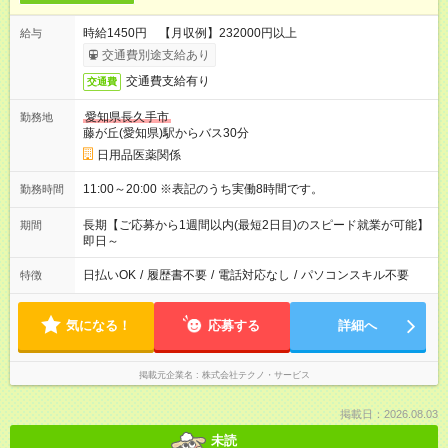
時給1450円 【月収例】232000円以上
給与
交通費別途支給あり
交通費支給有り
交通費
愛知県長久手市
勤務地
藤が丘(愛知県)駅からバス30分
日用品医薬関係
11:00～20:00 ※表記のうち実働8時間です。
勤務時間
長期【ご応募から1週間以内(最短2日目)のスピード就業が可能】
期間
即日～
日払いOK
/
履歴書不要
/
電話対応なし
/
パソコンスキル不要
特徴
気になる！
応募する
詳細へ
掲載元企業名
株式会社テクノ・サービス
掲載日：2026.08.03
未読