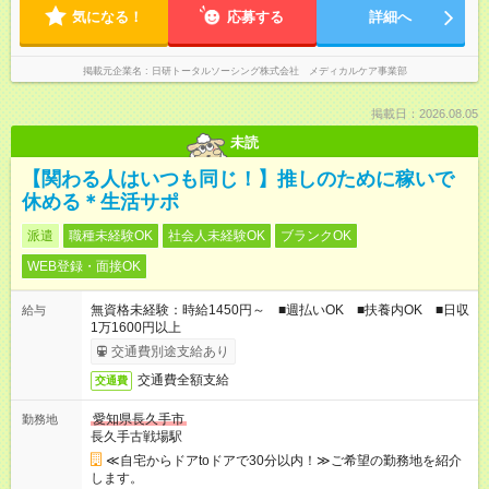
気になる！
応募する
詳細へ
掲載元企業名
日研トータルソーシング株式会社 メディカルケア事業部
掲載日：2026.08.05
未読
【関わる人はいつも同じ！】推しのために稼いで
休める＊生活サポ
派遣
職種未経験OK
社会人未経験OK
ブランクOK
WEB登録・面接OK
無資格未経験：時給1450円～ ■週払いOK ■扶養内OK ■日収
給与
1万1600円以上
交通費別途支給あり
交通費全額支給
交通費
愛知県長久手市
勤務地
長久手古戦場駅
≪自宅からドアtoドアで30分以内！≫ご希望の勤務地を紹介
します。