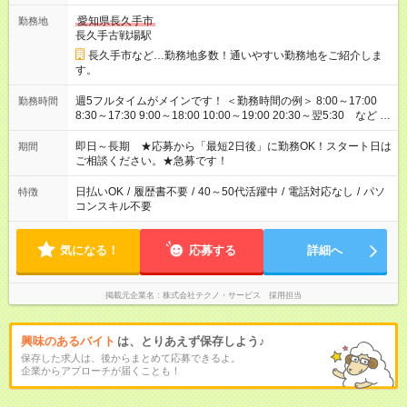
愛知県長久手市
勤務地
長久手古戦場駅
長久手市など…勤務地多数！通いやすい勤務地をご紹介しま
す。
週5フルタイムがメインです！ ＜勤務時間の例＞ 8:00～17:00
勤務時間
8:30～17:30 9:00～18:00 10:00～19:00 20:30～翌5:30 など ★
その他にも勤務時間多数！ 日勤のみ、残業なし、交替制など
ご希望を教えてください！
即日～長期 ★応募から「最短2日後」に勤務OK！スタート日は
期間
ご相談ください。★急募です！
日払いOK
/
履歴書不要
/
40～50代活躍中
/
電話対応なし
/
パソ
特徴
コンスキル不要
気になる！
応募する
詳細へ
掲載元企業名
株式会社テクノ・サービス 採用担当
興味のあるバイト
は、とりあえず保存しよう♪
保存した求人は、後からまとめて応募できるよ。
企業からアプローチが届くことも！