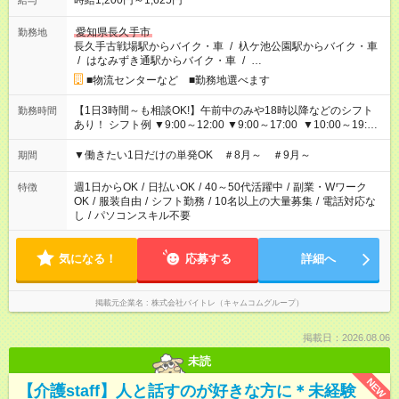
時給1,200円～1,625円
給与
愛知県長久手市
勤務地
長久手古戦場駅からバイク・車
/
杁ケ池公園駅からバイク・車
/
はなみずき通駅からバイク・車
/
…
■物流センターなど ■勤務地選べます
【1日3時間～も相談OK!】午前中のみや18時以降などのシフト
勤務時間
あり！ シフト例 ▼9:00～12:00 ▼9:00～17:00 ▼10:00～19:00
▼18:00～21:00
▼働きたい1日だけの単発OK ＃8月～ ＃9月～
期間
週1日からOK
/
日払いOK
/
40～50代活躍中
/
副業・Wワーク
特徴
OK
/
服装自由
/
シフト勤務
/
10名以上の大量募集
/
電話対応な
し
/
パソコンスキル不要
気になる！
応募する
詳細へ
掲載元企業名
株式会社バイトレ（キャムコムグループ）
掲載日：2026.08.06
未読
NEW
【介護staff】人と話すのが好きな方に＊未経験