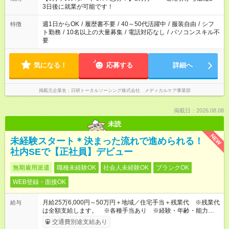
3日後に就業が可能です！
週1日からOK
/
履歴書不要
/
40～50代活躍中
/
服装自由
/
シフ
特徴
ト勤務
/
10名以上の大量募集
/
電話対応なし
/
パソコンスキル不
要
気になる！
応募する
詳細へ
掲載元企業名
日研トータルソーシング株式会社 メディカルケア事業部
掲載日：2026.08.08
未読
NEW
未経験スタート＊決まった流れで進められる！
社内SEで【正社員】デビュー
無期雇用派遣
職種未経験OK
社会人未経験OK
ブランクOK
WEB登録・面接OK
月給25万6,000円～50万円＋地域／住宅手当＋残業代 ※残業代
給与
は全額支給します。 ※各種手当あり ※経験・年齢・能力等を
考慮して加給・優遇します。
交通費別途支給あり