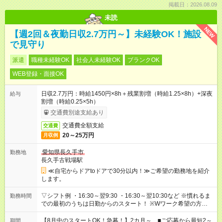
掲載日：2026.08.09
未読
NEW
【週2回＆夜勤日収2.7万円～】未経験OK！施設
で見守り
派遣
職種未経験OK
社会人未経験OK
ブランクOK
WEB登録・面接OK
日収2.7万円：時給1450円×8h＋残業割増（時給1.25×8h）+深夜
給与
割増（時給0.25×5h）
交通費別途支給あり
交通費全額支給
交通費
20～25万円
月収例
愛知県長久手市
勤務地
長久手古戦場駅
≪自宅からドアtoドアで30分以内！≫ご希望の勤務地を紹介
します。
▽シフト例 ・16:30～翌9:30 ・16:30～翌10:30など ※慣れるま
勤務時間
での最初のうちは日勤からのスタート！ ※Wワーク希望の方へ
今ご覧のお仕事で希望する勤務時間と、もう1つのお仕事の勤務
時間。 合計で週40時間を超える場合は応募できません。
【8月中のスタートOK！急募！】2カ月～ ■ご応募から最短2～
期間