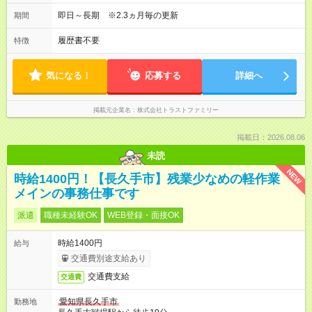
即日～長期 ※2.3ヵ月毎の更新
期間
履歴書不要
特徴
気になる！
応募する
詳細へ
掲載元企業名
株式会社トラストファミリー
掲載日：2026.08.06
未読
NEW
時給1400円！【長久手市】残業少なめの軽作業
メインの事務仕事です
派遣
職種未経験OK
WEB登録・面接OK
時給1400円
給与
交通費別途支給あり
交通費支給
交通費
愛知県長久手市
勤務地