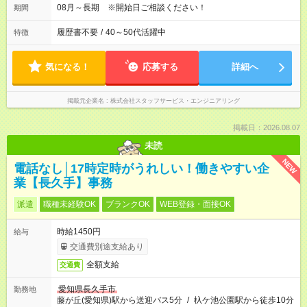
08月～長期 ※開始日ご相談ください！
期間
履歴書不要
/
40～50代活躍中
特徴
気になる！
応募する
詳細へ
掲載元企業名
株式会社スタッフサービス・エンジニアリング
掲載日：2026.08.07
未読
NEW
電話なし│17時定時がうれしい！働きやすい企
業【長久手】事務
派遣
職種未経験OK
ブランクOK
WEB登録・面接OK
時給1450円
給与
交通費別途支給あり
全額支給
交通費
愛知県長久手市
勤務地
藤が丘(愛知県)駅から送迎バス5分
/
杁ケ池公園駅から徒歩10分