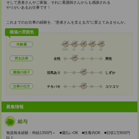
そして患者さんやご家族、それに看護師さんからも感謝される
やりがいあるお仕事です！
これまでのお仕事の経験を、“患者さんを支える力”に変えてみませんか。
職場の雰囲気
年齢層
20代
30
40
50
60
男女比率
女性
男性
職場の様子
活気あり
しずか
仕事の仕方
テキパキ
コツコツ
募集情報
給与
無資格未経験：時給1350円～ ■週払いOK ■扶養内OK ■日収1万800円
以上