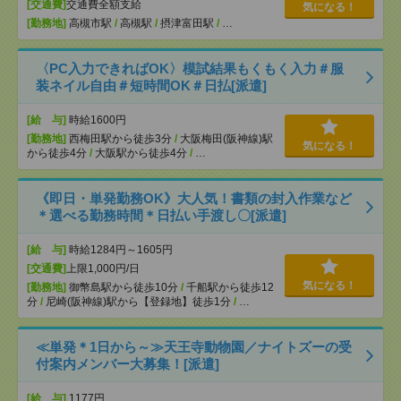
[交通費]
交通費全額支給
気になる！
[勤務地]
高槻市駅
/
高槻駅
/
摂津富田駅
/
…
〈PC入力できればOK〉模試結果もくもく入力＃服
装ネイル自由＃短時間OK＃日払[派遣]
[給 与]
時給1600円
[勤務地]
西梅田駅から徒歩3分
/
大阪梅田(阪神線)駅
気になる！
から徒歩4分
/
大阪駅から徒歩4分
/
…
《即日・単発勤務OK》大人気！書類の封入作業など
＊選べる勤務時間＊日払い手渡し〇[派遣]
[給 与]
時給1284円～1605円
[交通費]
上限1,000円/日
気になる！
[勤務地]
御幣島駅から徒歩10分
/
千船駅から徒歩12
分
/
尼崎(阪神線)駅から【登録地】徒歩1分
/
…
≪単発＊1日から～≫天王寺動物園／ナイトズーの受
付案内メンバー大募集！[派遣]
[給 与]
1177円