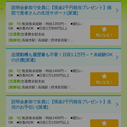
説明会参加で全員に【現金2千円相当プレゼント】病
院で患者さんの生活サポート[派遣]
[給 与]
無資格未経験：時給1350円～ ■週払い
OK ■扶養内OK ■日収1万800円以上
[交通費]
交通費全額支給
気になる！
[勤務地]
高槻市駅
/
高槻駅
/
摂津富田駅
/
…
志望動機も履歴書も不要！日収1.1万円～＊未経験OK
の介護[派遣]
[給 与]
無資格未経験：時給1400円～ ■週払い
OK ■扶養内OK ■日収1万1200円以上
[交通費]
交通費全額支給
気になる！
[勤務地]
高槻市駅
/
高槻駅
/
摂津富田駅
/
…
説明会参加で全員に【現金2千円相当プレゼント】生
活のお手伝い[派遣]
[給 与]
無資格未経験：時給1400円～ ■週払い
OK ■扶養内OK ■日収1万1200円以上