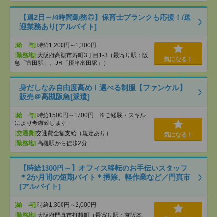
【週2日～/4時間勤務◎】保育士ブランクも応援！/送
迎業務あり[アルバイト]
[給 与]
時給1,200円～1,300円
[勤務地]
大阪府高槻市寿町3丁目1-3（最寄り駅：阪
気になる！
急「富田駅」、JR「摂津富田駅」）
身だしなみ自由度高め！選べる制服【ファンケル】
販売＠高槻阪急[派遣]
[給 与]
時給1500円～1700円 ※ご経験・スキル
により考慮致します
[交通費]
交通費全額支給（規定あり）
気になる！
[勤務地]
高槻駅から徒歩2分
【時給1300円～】オフィス移転のお手伝いスタッフ
＊2か月間の短期バイト＊掃除、軽作業など／門真市
[アルバイト]
[給 与]
時給1,300円～2,000円
[勤務地]
大阪府門真市打越町（最寄り駅：京阪本