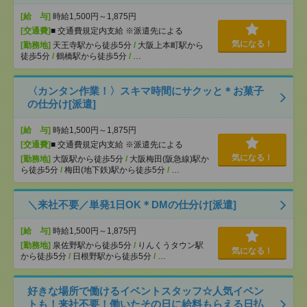
[給 与]
時給1,500円～1,875円
[交通費]
■ 交通費規定内支給 ※派遣先による
気になる！
[勤務地]
天王寺駅から徒歩5分
/
大阪上本町駅から
徒歩5分
/
鶴橋駅から徒歩5分
/
…
〈カンタン作業！〉スキマ時間にサクッと＊お菓子
の仕分け[派遣]
[給 与]
時給1,500円～1,875円
[交通費]
■ 交通費規定内支給 ※派遣先による
気になる！
[勤務地]
大阪駅から徒歩5分
/
大阪梅田(阪急線)駅か
ら徒歩5分
/
梅田(地下鉄)駅から徒歩5分
/
…
＼来社不要／単発1日OK＊DMの仕分け[派遣]
[給 与]
時給1,500円～1,875円
[勤務地]
泉佐野駅から徒歩5分
/
りんくうタウン駅
気になる！
から徒歩5分
/
日根野駅から徒歩5分
/
…
好きな場所で働けるイベントスタッフ☆人気イベン
トも！来社不要！働いたその日に給料もらえる日払