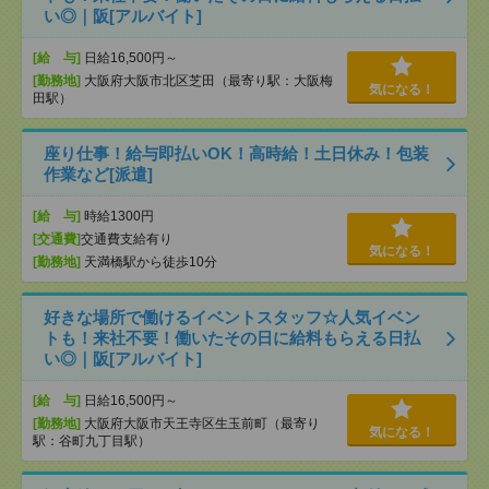
い◎｜阪[アルバイト]
[給 与]
日給16,500円～
[勤務地]
大阪府大阪市北区芝田（最寄り駅：大阪梅
気になる！
田駅）
座り仕事！給与即払いOK！高時給！土日休み！包装
作業など[派遣]
[給 与]
時給1300円
[交通費]
交通費支給有り
気になる！
[勤務地]
天満橋駅から徒歩10分
好きな場所で働けるイベントスタッフ☆人気イベン
トも！来社不要！働いたその日に給料もらえる日払
い◎｜阪[アルバイト]
[給 与]
日給16,500円～
[勤務地]
大阪府大阪市天王寺区生玉前町（最寄り
気になる！
駅：谷町九丁目駅）