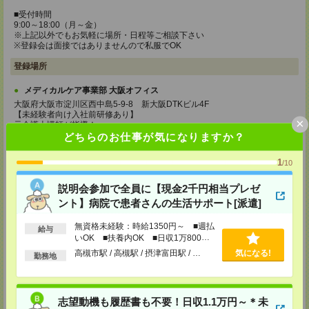
■受付時間
9:00～18:00（月～金）
※上記以外でもお気軽に場所・日程等ご相談下さい
※登録会は面接ではありませんので私服でOK
登録場所
メディカルケア事業部 大阪オフィス
大阪府大阪市淀川区西中島5-9-8 新大阪DTKビル4F
【未経験者向け入社前研修あり】
×
元介護士講師が指導！
6hの事前研修で安心スタート
どちらのお仕事が気になりますか？
時給1,177円＋交通費支給（規定あり）
1
/10
TEL：0120-991-463
MAIL：
tenshoku@nikken-ts.jp
担当：採用担当
説明会参加で全員に【現金2千円相当プレゼ
ント】病院で患者さんの生活サポート[派遣]
メディカルケア事業部 京都オフィス
京都府京都市下京区東塩小路町843番地2 日本生命京都ヤサカビル5F
無資格未経験：時給1350円～ ■週払
給与
TEL：0120-975-927
いOK ■扶養内OK ■日収1万800円
MAIL：
tenshoku@nikken-ts.jp
以上
担当：採用担当
高槻市駅 / 高槻駅 / 摂津富田駅 / …
気になる!
勤務地
登録交通費
★今ならご来社登録でQUOカード2000円分をプレゼント中★
志望動機も履歴書も不要！日収1.1万円～＊未