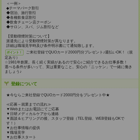
＜一例＞
◆テーマパーク割引
◆宿泊、旅行割引
◆各種飲食店割引
◆飲食チェーン店クーポン
◆サロン、スパ、ジム割引など
【受動喫煙対策について】
派遣先により受動喫煙対策が異なります。
詳細は職場見学時及び条件明示書にて通知致します。
ご来社登録でQUOカード2000円分プレゼント♪週払いOK！（規
ポイント！
定あり）
☆1981年創業。長く続く実績があるので安心♪ご紹介できるお仕事多数！
選べる条件が多いって、実は重要なこと。安心の「ニッケン」で一緒に働き
ましょう♪
登録について
★今ならご来社登録でQUOカード2000円分をプレゼント中★
≪応募～就業までの流れ≫
▼Webまたはお電話にてご応募
▼日研メディカルケアから連絡
▼面談＆ヒアリングの後、スタッフ登録（TEL登録、WEB登録もOKで
す！）
▼お仕事情報の提供
▼職場見学
▼お仕事スタート