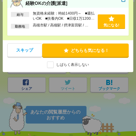
経験OKの介護[派遣]
無資格未経験：時給1400円～ ■週払
給与
いOK ■扶養内OK ■日収1万1200円
以上
高槻市駅 / 高槻駅 / 摂津富田駅 / …
気になる!
応募ページへ
勤務地
気になる！
電話応募
スキップ
どちらも気になる！
しばらく表示しない
メール
LINE
で送る
で送る
シェア
ツイート
ブックマーク
あなたの閲覧履歴からの
おすすめ