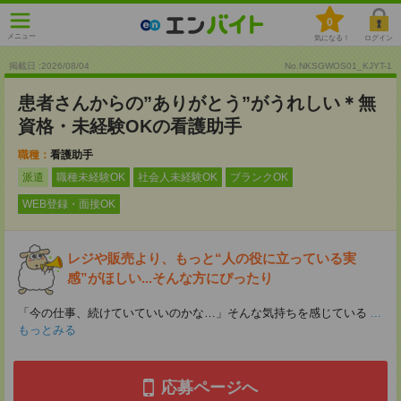
0
メニュー
気になる！
ログイン
掲載日 :2026
/
08
/
04
No.NKSGWOS01_KJYT-1
患者さんからの”ありがとう”がうれしい＊無
資格・未経験OKの看護助手
職種：
看護助手
派遣
職種未経験OK
社会人未経験OK
ブランクOK
WEB登録・面接OK
レジや販売より、もっと“人の役に立っている実
感”がほしい...そんな方にぴったり
「今の仕事、続けていていいのかな…」そんな気持ちを感じている
...
もっとみる
応募ページへ