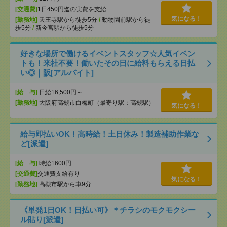
[交通費]
1日450円迄の実費を支給
気になる！
[勤務地]
天王寺駅から徒歩5分
/
動物園前駅から徒
歩5分
/
新今宮駅から徒歩5分
好きな場所で働けるイベントスタッフ☆人気イベン
トも！来社不要！働いたその日に給料もらえる日払
い◎｜阪[アルバイト]
[給 与]
日給16,500円～
[勤務地]
大阪府高槻市白梅町（最寄り駅：高槻駅）
気になる！
給与即払いOK！高時給！土日休み！製造補助作業な
ど[派遣]
[給 与]
時給1600円
[交通費]
交通費支給有り
気になる！
[勤務地]
高槻市駅から車9分
《単発1日OK！日払い可》＊チラシのモクモクシー
ル貼り[派遣]