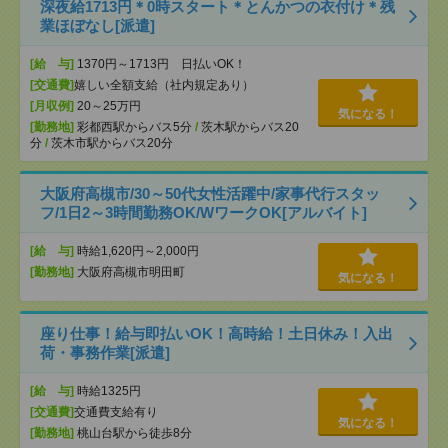
深夜給1713円＊0時スタート＊とんかつの衣付け＊残
業ほぼなし[派遣]
[給 与]
1370円～1713円 日払いOK！
[交通費]
嬉しい全額支給（社内規定あり）
[月収例]
20～25万円
気になる！
[勤務地]
彩都西駅からバス5分
/
茨木駅からバス20
分
/
茨木市駅からバス20分
大阪府高槻市/30～50代女性活躍中/家事代行スタッ
フ/1日2～3時間勤務OK/WワークOK[アルバイト]
[給 与]
時給1,620円～2,000円
[勤務地]
大阪府高槻市明田町
気になる！
座り仕事！給与即払いOK！高時給！土日休み！入出
荷・事務作業[派遣]
[給 与]
時給1325円
[交通費]
交通費支給有り
気になる！
[勤務地]
桃山台駅から徒歩8分