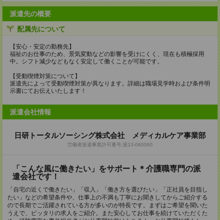
派遣先の概要
配属先について
【安心・安定の勤務先】
福祉のお仕事のため、景気変動などの影響を受けにくく、現在も積極採用
中。シフト減少などもなく安定して働くことが可能です。
【受動喫煙対策について】
派遣先によって受動喫煙対策が異なります。詳細は職場見学時および条件明
示書にてお伝えいたします！
派遣会社情報
日研トータルソーシング株式会社 メディカルケア事業部
労働者派遣事業許可番号:派13-060060
「こんな風に働きたい」をサポート＊介護職専門の派
遣会社です！
「自宅の近くで働きたい」「収入」「働き方を選びたい」「正社員を目指し
たい」などの希望条件や、仕事上の不満も丁寧にお聞きしてからご紹介する
ので長期でご活躍されている方が多いのが特長です。まずはご希望を聞いた
うえで、ピッタリの求人をご紹介。また安心してお仕事を続けていただくた