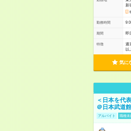
新
9:
勤務時間
即
期間
週
特徴
以
気に
＜日本を代
＠日本武道
アルバイト
職種未