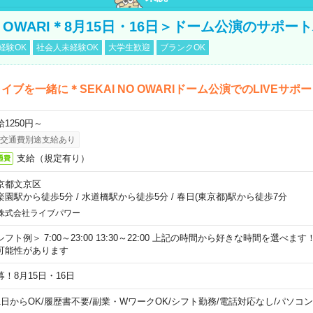
NO OWARI＊8月15日・16日＞ドーム公演のサポー
経験OK
社会人未経験OK
大学生歓迎
ブランクOK
イブを一緒に＊SEKAI NO OWARIドーム公演でのLIVEサポ
給1250円～
交通費別途支給あり
支給（規定有り）
通費
京都文京区
楽園駅から徒歩5分
/
水道橋駅から徒歩5分
/
春日(東京都)駅から徒歩7分
株式会社ライブパワー
シフト例＞ 7:00～23:00 13:30～22:00 上記の時間から好きな時間を選べま
可能性があります
募！8月15日・16日
1日からOK
/
履歴書不要
/
副業・WワークOK
/
シフト勤務
/
電話対応なし
/
パソコン