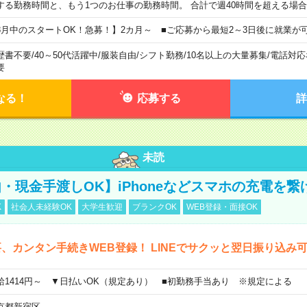
する勤務時間と、もう1つのお仕事の勤務時間。 合計で週40時間を超える場
8月中のスタートOK！急募！】2カ月～ ■ご応募から最短2～3日後に就業が
歴書不要
/
40～50代活躍中
/
服装自由
/
シフト勤務
/
10名以上の大量募集
/
電話対応
要
なる！
応募する
詳
未読
・現金手渡しOK】iPhoneなどスマホの充電を繋
K
社会人未経験OK
大学生歓迎
ブランクOK
WEB登録・面接OK
、カンタン手続きWEB登録！ LINEでサクッと翌日振り込み
給1414円～ ▼日払いOK（規定あり） ■初勤務手当あり ※規定による
京都新宿区