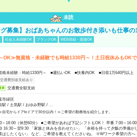
未読
グ募集】おばあちゃんのお散歩付き添いも仕事の
K
社会人未経験OK
ブランクOK
WEB登録・面接OK
～OK≫無資格・未経験でも時給1330円～！土日祝休みもOK
資格未経験：時給1330円～ ■週払いOK ■扶養内OK ■日収1万640円以上
交通費別途支給あり
交通費全額支給
通費
葉市緑区
取駅
/
土気駅
/
おゆみ野駅
/
…
≪自宅からドアtoドアで30分以内！≫ご希望の勤務地を紹介します。
00～18:00（休憩60分） ■ご希望があれば下記シフトもOK！ 早番 7:00～16:00 遅
勤 16:30～翌9:30 「家族と休みを合わせたい」 「余裕を持って夕飯の準備
業はしたくない」 など、ご希望を教えてくださいね。 ※Wワーク希望の方へ