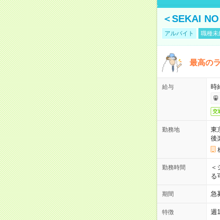
＜SEKAI 
アルバイト
職種未
最高のラ
時
給与
交
東
勤務地
後
＜
勤務時間
る
急
期間
週
特徴