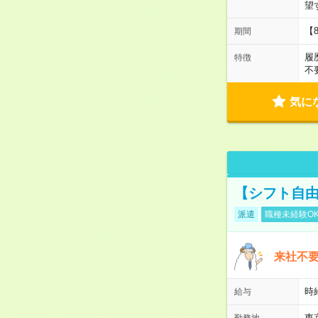
望
【
期間
履
特徴
不
気に
【シフト自由
派遣
職種未経験O
来社不要
時
給与
東
勤務地