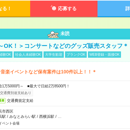
なる！
応募する
詳
未読
～OK！＞コンサートなどのグッズ販売スタッフ＊
経験OK
社会人未経験OK
大学生歓迎
ブランクOK
WEB登録・面接OK
音楽イベントなど保有案件は100件以上！！＊
給1万5000円～ ■最大で日給2万8500円！
交通費別途支給あり
交通費規定支給
通費
浜市西区
浜駅
/
みなとみらい駅
/
西横浜駅
/
…
イベント会場