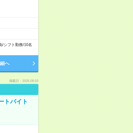
由
/
シフト勤務
/
10名
細へ
掲載日：2026.08.03
ートバイト