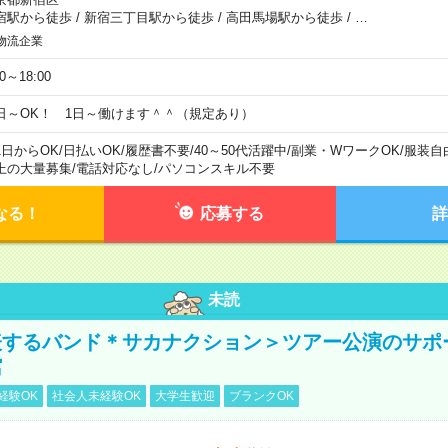
宿駅から徒歩
/
新宿三丁目駅から徒歩
/
高田馬場駅から徒歩
/
…
物流企業
00～18:00
日～OK！ 1日～働けます＾＾（規定あり）
1日からOK
/
日払いOK
/
履歴書不要
/
40～50代活躍中
/
副業・WワークOK
/
服装自
上の大量募集
/
電話対応なし
/
パソコンスキル不要
なる！
応募する
詳
未読
表するバンド＊サカナクション＞ツアー公演のサポ
館
経験OK
社会人未経験OK
大学生歓迎
ブランクOK