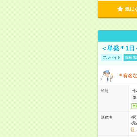
気に
＜単発＊1日
アルバイト
職種未
＊有名な
日
給与
交
横
勤務地
横