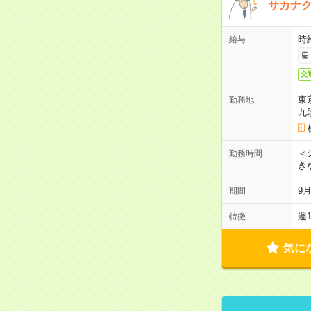
サカナク
時
給与
交
東
勤務地
九
＜シ
勤務時間
き
9
期間
週
特徴
気に