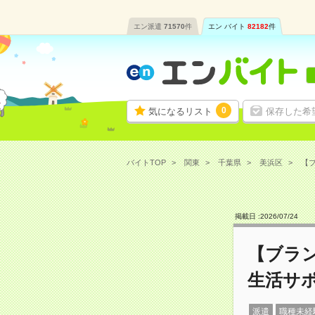
エン派遣
71570
件
エン バイト
82182
件
0
気になるリスト
保存した希
バイトTOP
関東
千葉県
美浜区
【ブ
掲載日 :
2026
/
07
/
24
【ブラ
生活サ
派遣
職種未経