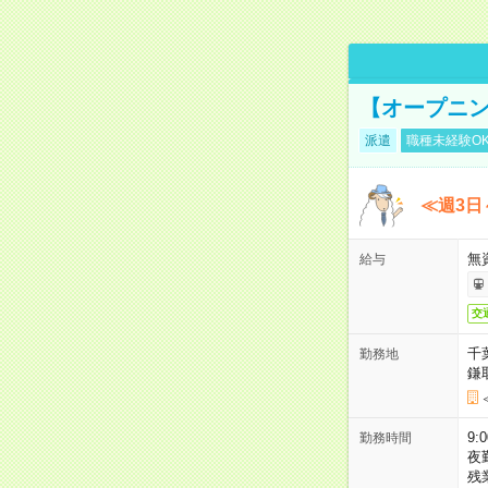
【オープニン
派遣
職種未経験O
≪週3日
無
給与
交
千
勤務地
鎌
9:
勤務時間
夜
残