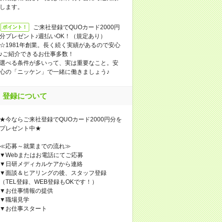
します。
ご来社登録でQUOカード2000円
ポイント！
分プレゼント♪週払いOK！（規定あり）
☆1981年創業。長く続く実績があるので安心
♪ご紹介できるお仕事多数！
選べる条件が多いって、実は重要なこと。安
心の「ニッケン」で一緒に働きましょう♪
登録について
★今ならご来社登録でQUOカード2000円分を
プレゼント中★
≪応募～就業までの流れ≫
▼Webまたはお電話にてご応募
▼日研メディカルケアから連絡
▼面談＆ヒアリングの後、スタッフ登録
（TEL登録、WEB登録もOKです！）
▼お仕事情報の提供
▼職場見学
▼お仕事スタート