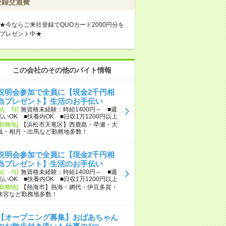
登録交通費
★今ならご来社登録でQUOカード2000円分を
プレゼント中★
この会社のその他のバイト情報
説明会参加で全員に【現金2千円相
当プレゼント】生活のお手伝い
[給 与]
無資格未経験：時給1400円～ ■週
払いOK ■扶養内OK ■日収1万1200円以上
[勤務地]
【浜松市天竜区】西鹿島・早瀬・大
嵐・相月・出馬など勤務地多数！
説明会参加で全員に【現金2千円相
当プレゼント】生活のお手伝い
[給 与]
無資格未経験：時給1400円～ ■週
払いOK ■扶養内OK ■日収1万1200円以上
[勤務地]
【熱海市】熱海・網代・伊豆多賀・
来宮など勤務地多数！
【オープニング募集】おばあちゃん