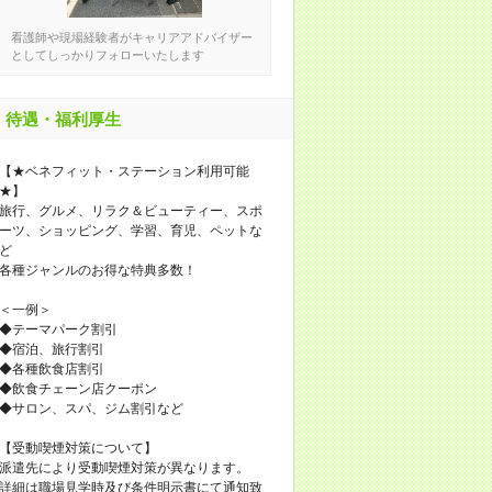
看護師や現場経験者がキャリアアドバイザー
としてしっかりフォローいたします
待遇・福利厚生
【★ベネフィット・ステーション利用可能
★】
旅行、グルメ、リラク＆ビューティー、スポ
ーツ、ショッピング、学習、育児、ペットな
ど
各種ジャンルのお得な特典多数！
＜一例＞
◆テーマパーク割引
◆宿泊、旅行割引
◆各種飲食店割引
◆飲食チェーン店クーポン
◆サロン、スパ、ジム割引など
【受動喫煙対策について】
派遣先により受動喫煙対策が異なります。
詳細は職場見学時及び条件明示書にて通知致