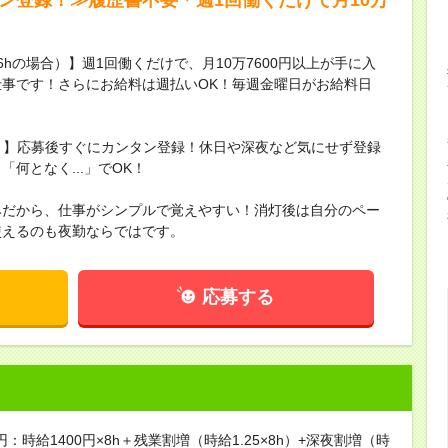
16hの場合）】週1回働くだけで、月10万7600円以上が手に入
事です！さらにお給料は週払いOK！毎週金曜日がお給料日
録！】応募後すぐにカンタン登録！休日や深夜など気にせず登録
何となく...」でOK！
みだから、仕事がシンプルで覚えやすい！消灯後は自分のペー
使えるのも夜勤ならではです。
応募する
円：時給1400円×8h＋残業割増（時給1.25×8h）+深夜割増（時