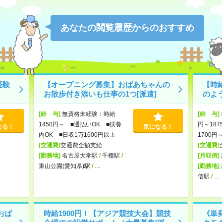
あなたの閲覧履歴からのおすすめ
経験
【オープニング募集】おばあちゃんの
【時
お散歩付き添いも仕事の1つ[派遣]
のよ
[給 与]
無資格未経験：時給
[給 与]
1450円～ ■週払いOK ■扶養
円～187
なる！
気になる！
内OK ■日収1万1600円以上
1700円
[交通費]
交通費全額支給
[交通費]
[勤務地]
名古屋大学駅
/
千種駅
/
[月収例]
東山公園(愛知県)駅
/
…
[勤務地]
信駅
/
…
おば
時給1900円！【アジア競技大会】競技
《単