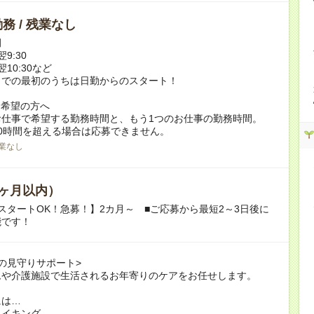
務 / 残業なし
例
翌9:30
翌10:30など
までの最初のうちは日勤からのスタート！
ク希望の方へ
お仕事で希望する勤務時間と、もう1つのお仕事の勤務時間。
0時間を超える場合は応募できません。
業なし
ヶ月以内）
スタートOK！急募！】2カ月～ ■ご応募から最短2～3日後に
能です！
の見守りサポート>
ムや介護施設で生活されるお年寄りのケアをお任せします。
には…
メイキング