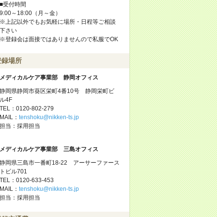
■受付時間
9:00～18:00（月～金）
※上記以外でもお気軽に場所・日程等ご相談
下さい
※登録会は面接ではありませんので私服でOK
登録場所
メディカルケア事業部 静岡オフィス
静岡県静岡市葵区栄町4番10号 静岡栄町ビ
ル4F
TEL：0120-802-279
MAIL：
tenshoku@nikken-ts.jp
担当：採用担当
メディカルケア事業部 三島オフィス
静岡県三島市一番町18-22 アーサーファース
トビル701
TEL：0120-633-453
MAIL：
tenshoku@nikken-ts.jp
担当：採用担当