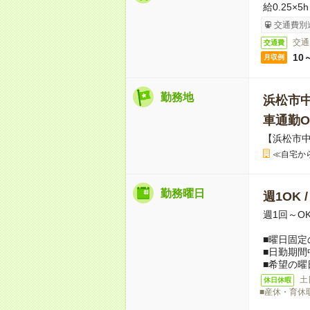
給0.25×5
交通費別
交通
交通費
10
月収例
勤務地
浜松市
車通勤O
【浜松市
≪自宅か
勤務曜日
週1OK 
週1回～O
■曜日固定
■日勤期間
■希望の曜
土
休日休暇
■産休・育休