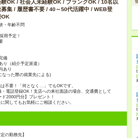
OK / 社会人未経験OK / ブランクOK / 10名以
集 / 履歴書不要 / 40～50代活躍中 / WEB登
OK
験・年齢不問
上採用予定！
要
完備
あり（紹介予定派遣）
賞与あり
になった際の就業先による)
は不要！「何となく…」でもOKです。
録・電話登録OK！支店への来社面談の場合、交通費として
ード2000円分】プレゼント！
談に関してもお気軽にご相談ください。
安定の勤務先】