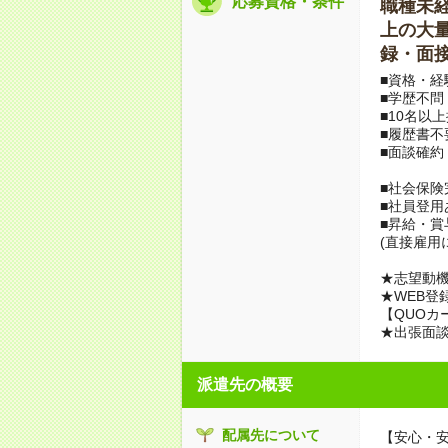
応募資格・条件
職種未経験
上の大量募
録・面接
■資格・経
■学歴不問
■10名以
■履歴書不
■面談確約
■社会保険
■社員登用
■昇給・
(直接雇用
★志望動機
★WEB登
【QUOカ
★出張面
派遣先の概要
配属先について
【安心・