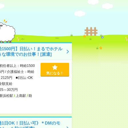
給1500円】日払い！まるでホテル
うな環境でのお仕事！[派遣]
初任者以上：時給1500
5円 / 介護福祉士：時給
気になる！
～2125円 ■日払いOK
全額支給
25～30万円
新浜松駅
/
上島駅
/
助
発1日OK！日払い可》＊DMのモ