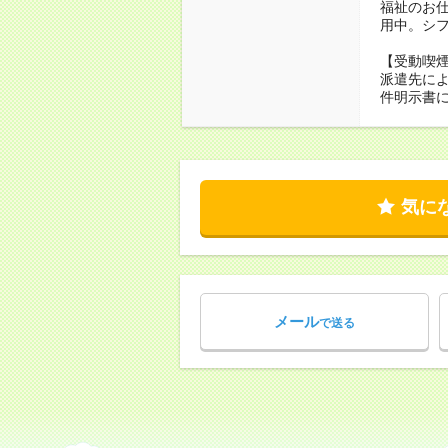
福祉のお
用中。シ
【受動喫
派遣先に
件明示書
気に
メール
で送る