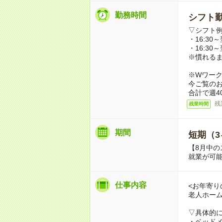
勤務時間
シフト勤
▽シフト
・16:30～
・16:30～
※慣れる
※Wワー
今ご覧の
合計で週4
残
残業時間
期間
短期（3
【8月中の
就業が可
仕事内容
<お年寄り
老人ホー
▽具体的
・ベッド