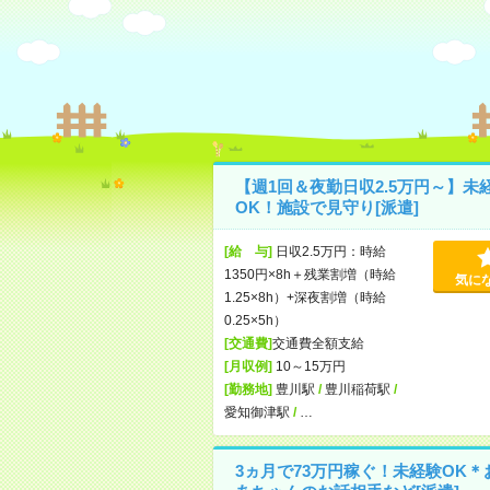
【週1回＆夜勤日収2.5万円～】未
OK！施設で見守り[派遣]
[給 与]
日収2.5万円：時給
1350円×8h＋残業割増（時給
気に
1.25×8h）+深夜割増（時給
0.25×5h）
[交通費]
交通費全額支給
[月収例]
10～15万円
[勤務地]
豊川駅
/
豊川稲荷駅
/
愛知御津駅
/
…
3ヵ月で73万円稼ぐ！未経験OK＊