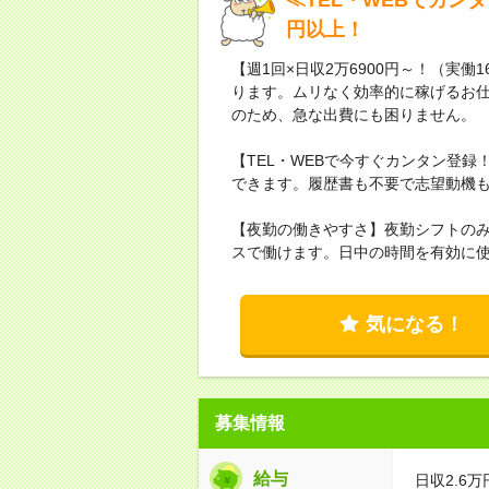
円以上！
【週1回×日収2万6900円～！（実働
ります。ムリなく効率的に稼げるお仕
のため、急な出費にも困りません。
【TEL・WEBで今すぐカンタン登
できます。履歴書も不要で志望動機も「
【夜勤の働きやすさ】夜勤シフトの
スで働けます。日中の時間を有効に
気になる！
募集情報
給与
日収2.6万