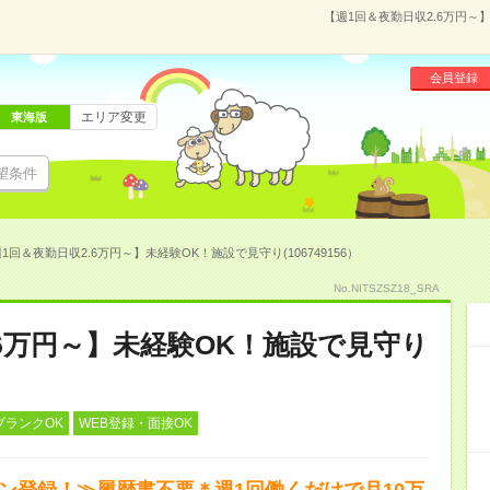
【週1回＆夜勤日収2.6万円～】
会員登録
エリア変更
東海版
望条件
1回＆夜勤日収2.6万円～】未経験OK！施設で見守り(106749156）
No.NITSZSZ18_SRA
.6万円～】未経験OK！施設で見守り
ブランクOK
WEB登録・面接OK
タン登録！≫履歴書不要＊週1回働くだけで月10万