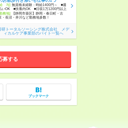
のお散歩付き添いも仕事の1つ
[給 与]
無資格未経験：時給1400円～ ■週
払いOK ■扶養内OK ■日収1万1200円以上
[勤務地]
【静岡市葵区】静岡・春日町・古
庄・長沼・井川など勤務地多数！
日研トータルソーシング株式会社 メデ
ィカルケア事業部のバイト一覧へ
応募する
ブックマーク