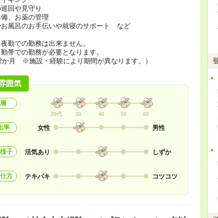
の巡回や見守り
準備、お薬の管理
やお風呂のお手伝いや就寝のサポート など
ら夜勤での勤務は出来ません。
勤帯での勤務が必要となります。
2か月 ※施設・経験により期間が異なります。）
雰囲気
層
20代
30
40
50
60
比率
女性
男性
様子
活気あり
しずか
仕方
テキパキ
コツコツ