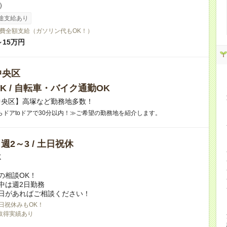
h）
途支給あり
費全額支給（ガソリン代もOK！）
～15万円
中央区
K / 自転車・バイク通勤OK
中央区】高塚など勤務地多数！
らドアtoドアで30分以内！≫ご希望の勤務地を紹介します。
/ 週2～3 / 土日祝休
K
の相談OK！
中は週2日勤務
日があればご相談ください！
日祝休みもOK！
取得実績あり