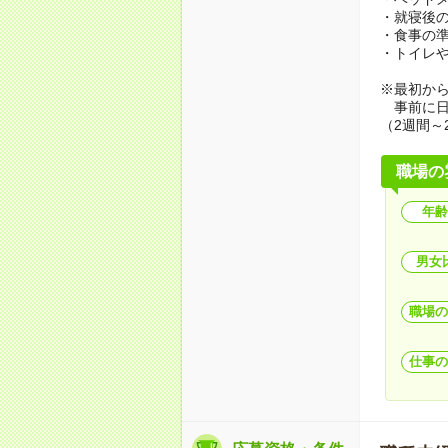
・就寝後
・食事の
・トイレ
※最初か
事前に日
（2週間～
職場の
年齢
男女
職場の
仕事の