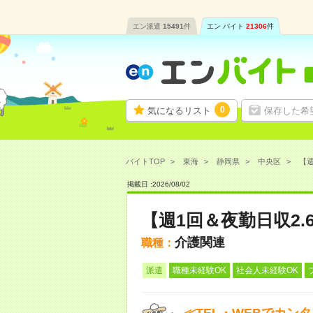
エン派遣
15491
件
エン バイト
21306
件
0
気になるリスト
保存した希
バイトTOP
東海
静岡県
中央区
【週
掲載日 :
2026
/
08
/
02
【週1回＆夜勤日収2
介護関連
職種：
派遣
職種未経験OK
社会人未経験OK
≪TEL・WEBでカン