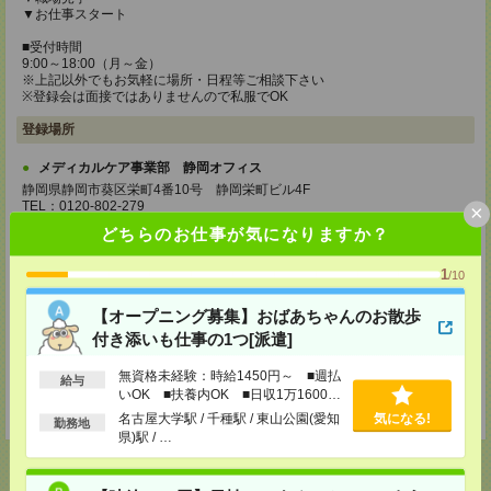
▼お仕事スタート
■受付時間
9:00～18:00（月～金）
※上記以外でもお気軽に場所・日程等ご相談下さい
※登録会は面接ではありませんので私服でOK
登録場所
メディカルケア事業部 静岡オフィス
静岡県静岡市葵区栄町4番10号 静岡栄町ビル4F
TEL：0120-802-279
×
MAIL：
tenshoku@nikken-ts.jp
どちらのお仕事が気になりますか？
担当：採用担当
メディカルケア事業部 三島オフィス
1
/10
静岡県三島市一番町18-22 アーサーファーストビル701
TEL：0120-633-453
【オープニング募集】おばあちゃんのお散歩
MAIL：
tenshoku@nikken-ts.jp
付き添いも仕事の1つ[派遣]
担当：採用担当
無資格未経験：時給1450円～ ■週払
登録交通費
給与
いOK ■扶養内OK ■日収1万1600円
★今ならご来社登録でQUOカード2000円分をプレゼント中★
以上
名古屋大学駅 / 千種駅 / 東山公園(愛知
気になる!
勤務地
県)駅 / …