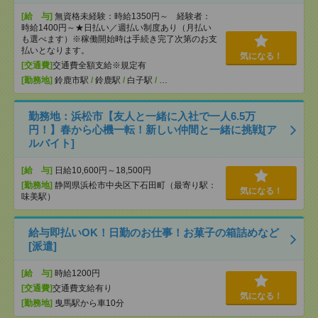
[給 与]
無資格未経験：時給1350円～ 経験者：
時給1400円～★日払い／週払い制度あり（月払い
も選べます）※稼働開始時は手続き完了次第のお支
払いとなります。
気になる！
[交通費]
交通費全額支給※規定有
[勤務地]
鈴鹿市駅
/
鈴鹿駅
/
白子駅
/
…
勤務地：浜松市【友人と一緒に入社で一人6.5万
円！】春から心機一転！新しい仲間と一緒に挑戦[ア
ルバイト]
[給 与]
日給10,600円～18,500円
[勤務地]
静岡県浜松市中央区下石田町（最寄り駅：
気になる！
味美駅）
給与即払いOK！日勤のお仕事！お菓子の箱詰めなど
[派遣]
[給 与]
時給1200円
[交通費]
交通費支給有り
気になる！
[勤務地]
曳馬駅から車10分