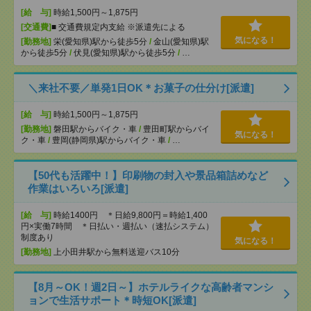
[給 与]
時給1,500円～1,875円
[交通費]
■ 交通費規定内支給 ※派遣先による
気になる！
[勤務地]
栄(愛知県)駅から徒歩5分
/
金山(愛知県)駅
から徒歩5分
/
伏見(愛知県)駅から徒歩5分
/
…
＼来社不要／単発1日OK＊お菓子の仕分け[派遣]
[給 与]
時給1,500円～1,875円
[勤務地]
磐田駅からバイク・車
/
豊田町駅からバイ
気になる！
ク・車
/
豊岡(静岡県)駅からバイク・車
/
…
【50代も活躍中！】印刷物の封入や景品箱詰めなど
作業はいろいろ[派遣]
[給 与]
時給1400円 ＊日給9,800円＝時給1,400
円×実働7時間 ＊日払い・週払い（速払システム）
制度あり
気になる！
[勤務地]
上小田井駅から無料送迎バス10分
【8月～OK！週2日～】ホテルライクな高齢者マンシ
ョンで生活サポート＊時短OK[派遣]