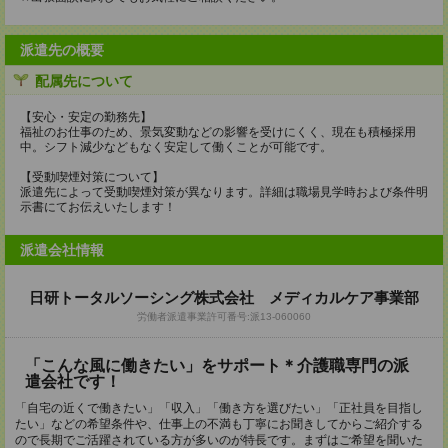
派遣先の概要
配属先について
【安心・安定の勤務先】
福祉のお仕事のため、景気変動などの影響を受けにくく、現在も積極採用
中。シフト減少などもなく安定して働くことが可能です。
【受動喫煙対策について】
派遣先によって受動喫煙対策が異なります。詳細は職場見学時および条件明
示書にてお伝えいたします！
派遣会社情報
日研トータルソーシング株式会社 メディカルケア事業部
労働者派遣事業許可番号:派13-060060
「こんな風に働きたい」をサポート＊介護職専門の派
遣会社です！
「自宅の近くで働きたい」「収入」「働き方を選びたい」「正社員を目指し
たい」などの希望条件や、仕事上の不満も丁寧にお聞きしてからご紹介する
ので長期でご活躍されている方が多いのが特長です。まずはご希望を聞いた