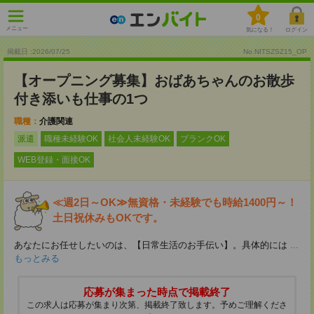
0
メニュー
気になる！
ログイン
掲載日 :2026
/
07
/
25
No.NITSZSZ15_OP
【オープニング募集】おばあちゃんのお散歩
付き添いも仕事の1つ
職種：
介護関連
派遣
職種未経験OK
社会人未経験OK
ブランクOK
WEB登録・面接OK
≪週2日～OK≫無資格・未経験でも時給1400円～！
土日祝休みもOKです。
あなたにお任せしたいのは、【日常生活のお手伝い】。具体的には
...
もっとみる
応募が集まった時点で掲載終了
この求人は応募が集まり次第、掲載終了致します。予めご理解くださ