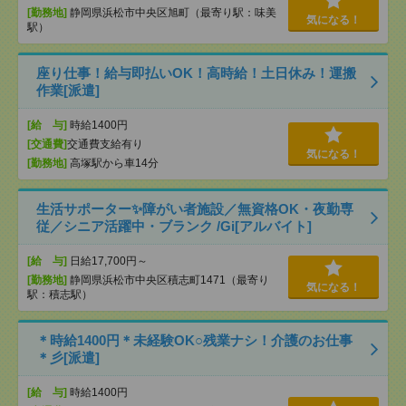
[勤務地]
静岡県浜松市中央区旭町（最寄り駅：味美
気になる！
駅）
座り仕事！給与即払いOK！高時給！土日休み！運搬
作業[派遣]
[給 与]
時給1400円
[交通費]
交通費支給有り
気になる！
[勤務地]
高塚駅から車14分
生活サポーター✨障がい者施設／無資格OK・夜勤専
従／シニア活躍中・ブランク /Gi[アルバイト]
[給 与]
日給17,700円～
[勤務地]
静岡県浜松市中央区積志町1471（最寄り
気になる！
駅：積志駅）
＊時給1400円＊未経験OK○残業ナシ！介護のお仕事
＊彡[派遣]
[給 与]
時給1400円