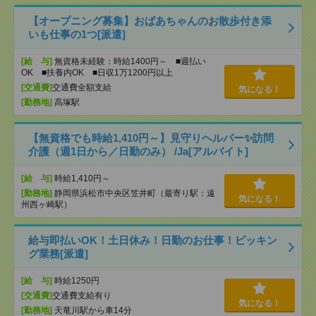
【オープニング募集】おばあちゃんのお散歩付き添
いも仕事の1つ[派遣]
[給 与]
無資格未経験：時給1400円～ ■週払い
OK ■扶養内OK ■日収1万1200円以上
[交通費]
交通費全額支給
気になる！
[勤務地]
高塚駅
【無資格でも時給1,410円～】見守りヘルパー✨訪問
介護（週1日から／日勤のみ） /Ja[アルバイト]
[給 与]
時給1,410円～
[勤務地]
静岡県浜松市中央区笠井町（最寄り駅：遠
気になる！
州西ヶ崎駅）
給与即払いOK！土日休み！日勤のお仕事！ピッキン
グ業務[派遣]
[給 与]
時給1250円
[交通費]
交通費支給有り
気になる！
[勤務地]
天竜川駅から車14分