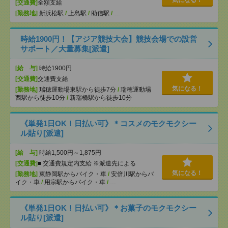
気になる！
[交通費]
全額支給
[勤務地]
新浜松駅
/
上島駅
/
助信駅
/
…
時給1900円！【アジア競技大会】競技会場での設営
サポート／大量募集[派遣]
[給 与]
時給1900円
[交通費]
交通費支給
気になる！
[勤務地]
瑞穂運動場東駅から徒歩7分
/
瑞穂運動場
西駅から徒歩10分
/
新瑞橋駅から徒歩10分
《単発1日OK！日払い可》＊コスメのモクモクシー
ル貼り[派遣]
[給 与]
時給1,500円～1,875円
[交通費]
■ 交通費規定内支給 ※派遣先による
気になる！
[勤務地]
東静岡駅からバイク・車
/
安倍川駅からバ
イク・車
/
用宗駅からバイク・車
/
…
《単発1日OK！日払い可》＊お菓子のモクモクシー
ル貼り[派遣]