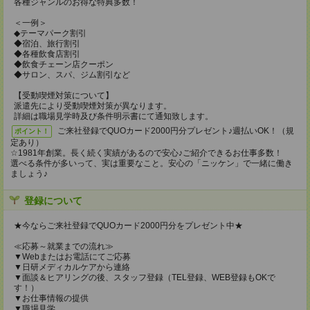
各種ジャンルのお得な特典多数！
＜一例＞
◆テーマパーク割引
◆宿泊、旅行割引
◆各種飲食店割引
◆飲食チェーン店クーポン
◆サロン、スパ、ジム割引など
【受動喫煙対策について】
派遣先により受動喫煙対策が異なります。
詳細は職場見学時及び条件明示書にて通知致します。
ご来社登録でQUOカード2000円分プレゼント♪週払いOK！（規
ポイント！
定あり）
☆1981年創業。長く続く実績があるので安心♪ご紹介できるお仕事多数！
選べる条件が多いって、実は重要なこと。安心の「ニッケン」で一緒に働き
ましょう♪
登録について
★今ならご来社登録でQUOカード2000円分をプレゼント中★
≪応募～就業までの流れ≫
▼Webまたはお電話にてご応募
▼日研メディカルケアから連絡
▼面談＆ヒアリングの後、スタッフ登録（TEL登録、WEB登録もOKで
す！）
▼お仕事情報の提供
▼職場見学