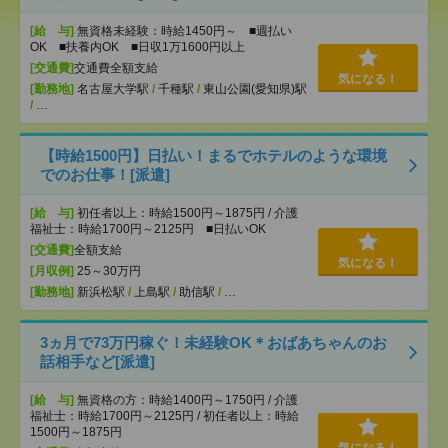
[給 与]
無資格未経験：時給1450円～ ■週払い
OK ■扶養内OK ■日収1万1600円以上
[交通費]
交通費全額支給
気になる！
[勤務地]
名古屋大学駅
/
千種駅
/
東山公園(愛知県)駅
/
…
【時給1500円】日払い！まるでホテルのような環境
でのお仕事！[派遣]
[給 与]
初任者以上：時給1500円～1875円 / 介護
福祉士：時給1700円～2125円 ■日払いOK
[交通費]
全額支給
気になる！
[月収例]
25～30万円
[勤務地]
新浜松駅
/
上島駅
/
助信駅
/
…
3ヵ月で73万円稼ぐ！未経験OK＊おばあちゃんのお
話相手など[派遣]
[給 与]
無資格の方：時給1400円～1750円 / 介護
福祉士：時給1700円～2125円 / 初任者以上：時給
1500円～1875円