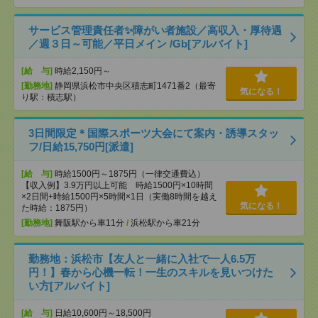
サービス管理責任者✨障がい者施設／高収入・厚待遇
／週３日～可能／平日メイン /Gb[アルバイト]
[給 与]
時給2,150円～
[勤務地]
静岡県浜松市中央区積志町1471番2（最寄
気になる！
り駅：積志駅）
3日間限定＊国際スポーツ大会にて案内・誘導スタッ
フ/日給15,750円[派遣]
[給 与]
時給1500円～1875円（一律交通費込）
【収入例】3.9万円以上可能 時給1500円×10時間
×2日間+時給1500円×5時間×1日（実働8時間を越え
気になる！
た時給：1875円）
[勤務地]
舞阪駅から車11分
/
浜松駅から車21分
勤務地：浜松市【友人と一緒に入社で一人6.5万
円！】春から心機一転！一生のスキルを見いつけた
い方[アルバイト]
[給 与]
日給10,600円～18,500円