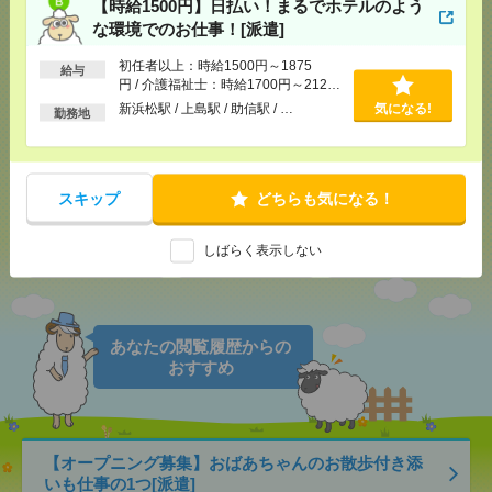
【時給1500円】日払い！まるでホテルのよう
な環境でのお仕事！[派遣]
応募ページへ
初任者以上：時給1500円～1875
給与
円 / 介護福祉士：時給1700円～2125
円 ■日払いOK
新浜松駅 / 上島駅 / 助信駅 / …
気になる!
気になる！
電話応募
勤務地
メール
LINE
で送る
で送る
スキップ
どちらも気になる！
しばらく表示しない
シェア
ツイート
ブックマーク
あなたの閲覧履歴からの
おすすめ
【オープニング募集】おばあちゃんのお散歩付き添
いも仕事の1つ[派遣]