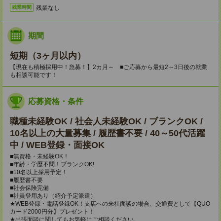
残業なし
残業時間
期間
短期（3ヶ月以内）
【現在も積極採用中！急募！】2カ月～ ■ご応募から最短2～3日後の就業
も相談可能です！
応募資格・条件
職種未経験OK / 社会人未経験OK / ブランクOK /
10名以上の大量募集 / 履歴書不要 / 40～50代活躍
中 / WEB登録・面接OK
■無資格・未経験OK！
■年齢・学歴不問！ブランクOK!
■10名以上採用予定！
■履歴書不要
■社会保険完備
■社員登用あり（紹介予定派遣）
★WEB登録・電話登録OK！支店への来社面談の場合、交通費として【QUO
カード2000円分】プレゼント！
★出張面談に関してもお気軽にご相談ください。