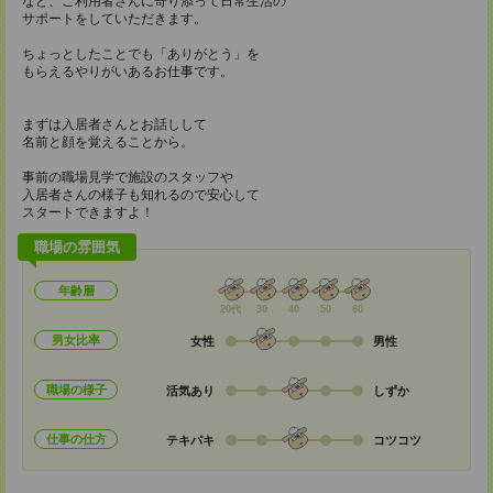
など、ご利用者さんに寄り添って日常生活の
サポートをしていただきます。
ちょっとしたことでも「ありがとう」を
もらえるやりがいあるお仕事です。
まずは入居者さんとお話しして
名前と顔を覚えることから。
事前の職場見学で施設のスタッフや
入居者さんの様子も知れるので安心して
スタートできますよ！
職場の雰囲気
年齢層
20代
30
40
50
60
男女比率
女性
男性
職場の様子
活気あり
しずか
仕事の仕方
テキパキ
コツコツ