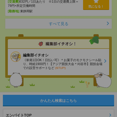
[交通費]
632円／1日あたり ※1日の交通費上限＝
79円×所定労働時間
気になる！
[勤務地]
東静岡駅
すべて見る
編集部イチオシ
《単発1日OK！日払い可》＊お菓子のモクモクシール貼
り、時給1900円！【アジア競技大会＊刈谷市】競技会場
での設営サポートなど
(8/7UP!)
かんたん検索はこちら
エンバイトTOP