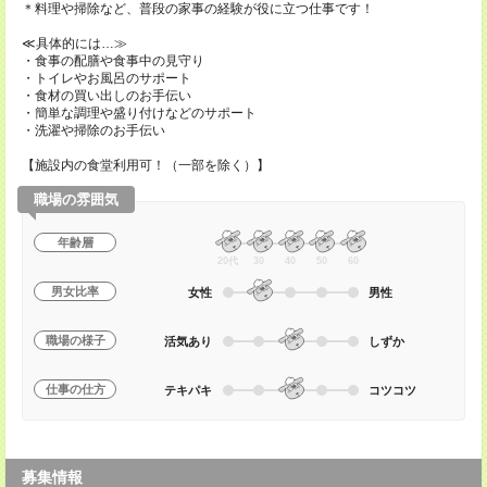
＊料理や掃除など、普段の家事の経験が役に立つ仕事です！
≪具体的には…≫
・食事の配膳や食事中の見守り
・トイレやお風呂のサポート
・食材の買い出しのお手伝い
・簡単な調理や盛り付けなどのサポート
・洗濯や掃除のお手伝い
【施設内の食堂利用可！（一部を除く）】
職場の雰囲気
年齢層
20代
30
40
50
60
男女比率
女性
男性
職場の様子
活気あり
しずか
仕事の仕方
テキパキ
コツコツ
募集情報