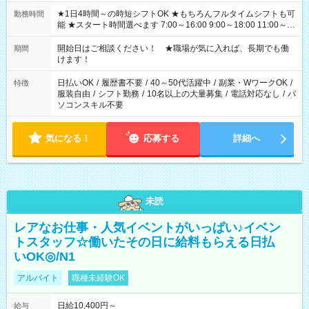
★1日4時間～の時短シフトOK ★もちろんフルタイムシフトも可
勤務時間
能 ★スタート時間選べます 7:00～16:00 9:00～18:00 11:00～
20:00 など 残業なし！ ※Wワークの場合、他のお仕事と合わせ
週40時間超の就業はご案内できません ※法令に基づき、週20時
開始日はご相談ください！ ★職場が気に入れば、長期でも働
期間
間以上勤務は社会保険への加入対象となります ※労働者派遣法
けます！
（日雇い派遣の原則禁止）により、短時間・短期間の就業はご
案内が難しい場合があります
日払いOK
/
履歴書不要
/
40～50代活躍中
/
副業・WワークOK
/
特徴
服装自由
/
シフト勤務
/
10名以上の大量募集
/
電話対応なし
/
パ
ソコンスキル不要
気になる！
応募する
詳細へ
未読
レアなお仕事・人気イベントがいっぱい♪イベン
トスタッフ☆働いたその日に給料もらえる日払
いOK◎/N1
アルバイト
職種未経験OK
日給10,400円～
給与