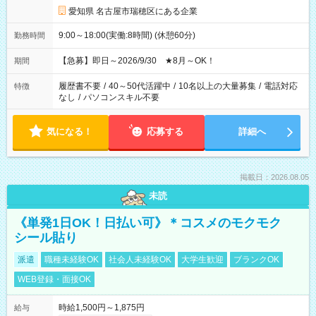
愛知県 名古屋市瑞穂区にある企業
9:00～18:00(実働:8時間) (休憩60分)
勤務時間
【急募】即日～2026/9/30 ★8月～OK！
期間
履歴書不要
/
40～50代活躍中
/
10名以上の大量募集
/
電話対応
特徴
なし
/
パソコンスキル不要
気になる！
応募する
詳細へ
掲載日：2026.08.05
未読
《単発1日OK！日払い可》＊コスメのモクモク
シール貼り
派遣
職種未経験OK
社会人未経験OK
大学生歓迎
ブランクOK
WEB登録・面接OK
時給1,500円～1,875円
給与