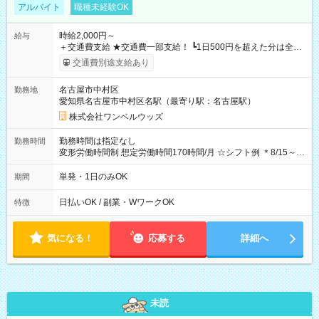
アルバイト
職種未経験OK
時給2,000円～
給与
＋交通費支給 ★交通費一部支給！ ┗1日500円を超えた分は全額
支給！ ※往復500円以内の方は自己負担となります ★日払い
交通費別途支給あり
OK！（規定あり） ┗働いたその日に現金GET♪ お仕事後はコン
ビニATMから 日払い分を引き落とせます！ 【試用期間】試用
名古屋市中村区
勤務地
期間なし
愛知県名古屋市中村区名駅（最寄り駅：名古屋駅）
株式会社ワンベルウッズ
勤務時間は指定なし
勤務時間
変形労働時間制 想定労働時間170時間/月 ☆シフト例 ＊8/15～
10/26 全日共通 08：00～12：00 17：00～21：00 ＊8/31
～9/19のみ下記シフトもあります！ 12：00～16：00 ＊9/6～
単発・1日のみOK
期間
10/6、10/11～26のみ下記シフトもあります！ 07：00～11：
00
日払いOK / 副業・WワークOK
特徴
気になる！
応募する
詳細へ
未読