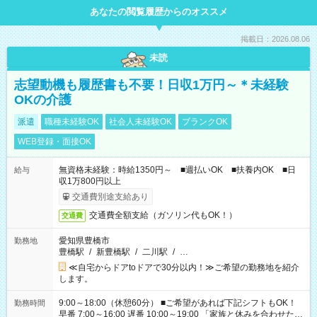
あなたの閲覧履歴からのオススメ
掲載日：2026.08.06
未読
志望動機も履歴書も不要！日収1万円～＊未経験
OKの介護
派遣
職種未経験OK
社会人未経験OK
ブランクOK
WEB登録・面接OK
無資格未経験：時給1350円～ ■週払いOK ■扶養内OK ■日
給与
収1万800円以上
交通費別途支給あり
交通費全額支給（ガソリン代もOK！）
交通費
愛知県豊橋市
勤務地
豊橋駅
/
新豊橋駅
/
二川駅
/
…
≪自宅からドアtoドアで30分以内！≫ご希望の勤務地を紹介
します。
9:00～18:00（休憩60分） ■ご希望があれば下記シフトもOK！
勤務時間
早番 7:00～16:00 遅番 10:00～19:00 「家族と休みを合わせた