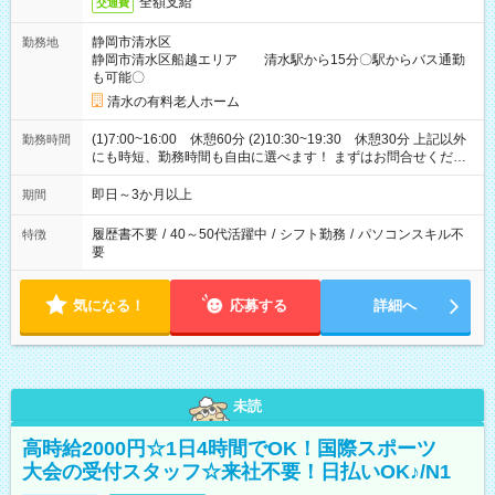
全額支給
交通費
静岡市清水区
勤務地
静岡市清水区船越エリア 清水駅から15分〇駅からバス通勤
も可能〇
清水の有料老人ホーム
(1)7:00~16:00 休憩60分 (2)10:30~19:30 休憩30分 上記以外
勤務時間
にも時短、勤務時間も自由に選べます！ まずはお問合せくださ
い。
即日～3か月以上
期間
履歴書不要
/
40～50代活躍中
/
シフト勤務
/
パソコンスキル不
特徴
要
気になる！
応募する
詳細へ
未読
高時給2000円☆1日4時間でOK！国際スポーツ
大会の受付スタッフ☆来社不要！日払いOK♪/N1