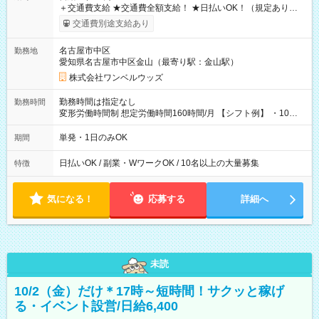
＋交通費支給 ★交通費全額支給！ ★日払いOK！（規定あり） ┗
働いたその日に現金GET♪ お仕事後はコンビニATMから 日払
交通費別途支給あり
い分を引き落とせます！ 【試用期間】試用期間なし
名古屋市中区
勤務地
愛知県名古屋市中区金山（最寄り駅：金山駅）
株式会社ワンベルウッズ
勤務時間は指定なし
勤務時間
変形労働時間制 想定労働時間160時間/月 【シフト例】 ・10：
00～20：00
単発・1日のみOK
期間
日払いOK / 副業・WワークOK / 10名以上の大量募集
特徴
気になる！
応募する
詳細へ
未読
10/2（金）だけ＊17時～短時間！サクッと稼げ
る・イベント設営/日給6,400