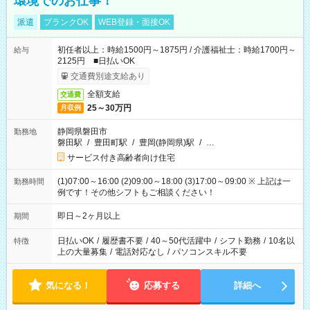
環境でのお仕事！
派遣
ブランクOK
WEB登録・面接OK
初任者以上：時給1500円～1875円 / 介護福祉士：時給1700円～
給与
2125円 ■日払いOK
交通費別途支給あり
全額支給
交通費
25～30万円
月収例
静岡県磐田市
勤務地
磐田駅
/
豊田町駅
/
豊岡(静岡県)駅
/
…
サービス付き高齢者向け住宅
(1)07:00～16:00 (2)09:00～18:00 (3)17:00～09:00 ※ 上記は一
勤務時間
例です！その他シフトもご相談ください！
即日～2ヶ月以上
期間
日払いOK
/
履歴書不要
/
40～50代活躍中
/
シフト勤務
/
10名以
特徴
上の大量募集
/
電話対応なし
/
パソコンスキル不要
気になる！
応募する
詳細へ