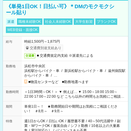
《単発1日OK！日払い可》＊DMのモクモクシ
ール貼り
派遣
職種未経験OK
社会人未経験OK
大学生歓迎
ブランクOK
WEB登録・面接OK
時給1,500円～1,875円
給与
交通費別途支給あり
■ 交通費規定内支給 ※派遣先による
交通費
浜松市中央区
勤務地
浜松駅からバイク・車
/
新浜松駅からバイク・車
/
遠州病院駅
からバイク・車
/
…
■物流センターなど ■勤務地選べます
＜1日3時間～OK！＞ ▼ 例えば… ▼ 15:00～18:00 15:00～
勤務時間
22:00 17:00～22:00 など こちら以外の時間もお気軽にご相談く
ださい！
単発1日～！ ★勤務開始日や期間はお気軽にご相談くださ
期間
い！ ＃8月～ ＃9月～
週1日からOK
/
日払いOK
/
履歴書不要
/
40～50代活躍中
/
副
特徴
業・WワークOK
/
服装自由
/
シフト勤務
/
10名以上の大量募
集
/
電話対応なし
/
パソコンスキル不要