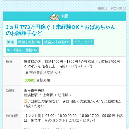
掲載日：2026.08.06
未読
3ヵ月で73万円稼ぐ！未経験OK＊おばあちゃん
のお話相手など
派遣
職種未経験OK
社会人未経験OK
ブランクOK
WEB登録・面接OK
無資格の方：時給1400円～1750円 / 介護福祉士：時給1700円～
給与
2125円 / 初任者以上：時給1500円～1875円
交通費別途支給あり
全額支給
交通費
浜松市中央区
勤務地
新浜松駅
/
上島駅
/
助信駅
/
…
介護施設や病院など ★自宅近くの施設がいいなど勤務地ご
相談ください
【シフト例】 07:00～16:00 09:00～18:00 17:00～09:00 ※ 上記
勤務時間
は一例です！その他シフトもご相談ください！