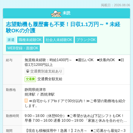
掲載日：2026.08.06
未読
志望動機も履歴書も不要！日収1.1万円～＊未経
験OKの介護
派遣
職種未経験OK
社会人未経験OK
ブランクOK
WEB登録・面接OK
無資格未経験：時給1400円～ ■週払いOK ■扶養内OK ■日
給与
収1万1200円以上
交通費別途支給あり
交通費全額支給
交通費
静岡県焼津市
勤務地
焼津駅
/
西焼津駅
≪自宅からドアtoドアで30分以内！≫ご希望の勤務地を紹介
します。
9:00～18:00（休憩60分） ■ご希望があれば下記シフトもOK！
勤務時間
早番 7:00～16:00 遅番 10:00～19:00 「家族と休みを合わせた
い」 「余裕を持って夕飯の準備がしたい」 「できれば残業はし
たくない」 など、ご希望を教えてくださいね。 ※Wワーク希望
【現在も積極採用中！急募！】2カ月～ ■ご応募から最短2～3
期間