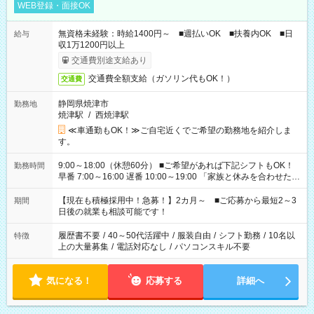
WEB登録・面接OK
無資格未経験：時給1400円～ ■週払いOK ■扶養内OK ■日
給与
収1万1200円以上
交通費別途支給あり
交通費全額支給（ガソリン代もOK！）
交通費
静岡県焼津市
勤務地
焼津駅
/
西焼津駅
≪車通勤もOK！≫ご自宅近くでご希望の勤務地を紹介しま
す。
9:00～18:00（休憩60分） ■ご希望があれば下記シフトもOK！
勤務時間
早番 7:00～16:00 遅番 10:00～19:00 「家族と休みを合わせた
い」 「余裕を持って夕飯の準備がしたい」 「できれば残業はし
たくない」 など、ご希望を教えてくださいね。 ※Wワーク希望
【現在も積極採用中！急募！】2カ月～ ■ご応募から最短2～3
期間
の方へ 今ご覧のお仕事で希望する勤務時間と、もう1つのお仕事
日後の就業も相談可能です！
の勤務時間。 合計で週40時間を超える場合は応募できません。
履歴書不要
/
40～50代活躍中
/
服装自由
/
シフト勤務
/
10名以
特徴
上の大量募集
/
電話対応なし
/
パソコンスキル不要
気になる！
応募する
詳細へ