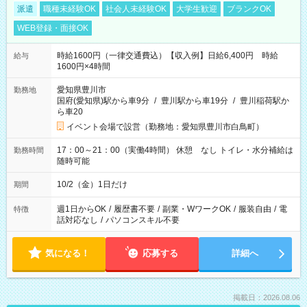
派遣
職種未経験OK
社会人未経験OK
大学生歓迎
ブランクOK
WEB登録・面接OK
時給1600円（一律交通費込）【収入例】日給6,400円 時給
給与
1600円×4時間
愛知県豊川市
勤務地
国府(愛知県)駅から車9分
/
豊川駅から車19分
/
豊川稲荷駅か
ら車20
イベント会場で設営（勤務地：愛知県豊川市白鳥町）
17：00～21：00（実働4時間） 休憩 なし トイレ・水分補給は
勤務時間
随時可能
10/2（金）1日だけ
期間
週1日からOK
/
履歴書不要
/
副業・WワークOK
/
服装自由
/
電
特徴
話対応なし
/
パソコンスキル不要
気になる！
応募する
詳細へ
掲載日：2026.08.06