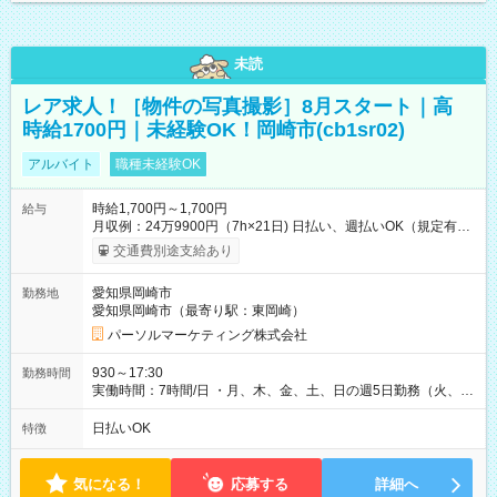
未読
レア求人！［物件の写真撮影］8月スタート｜高
時給1700円｜未経験OK！岡崎市(cb1sr02)
アルバイト
職種未経験OK
時給1,700円～1,700円
給与
月収例：24万9900円（7h×21日) 日払い、週払いOK（規定有
り） 【試用期間】試用期間なし
交通費別途支給あり
愛知県岡崎市
勤務地
愛知県岡崎市（最寄り駅：東岡崎）
パーソルマーケティング株式会社
930～17:30
勤務時間
実働時間：7時間/日 ・月、木、金、土、日の週5日勤務（火、水
は固定休です／夏季、年末年始等、長期休暇有り！） ・ワンシ
フト！ 残業ほぼナシ（0～5h/月）
日払いOK
特徴
気になる！
応募する
詳細へ