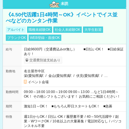
未読
《4.50代活躍1日4時間～OK》イベントでイス並
べなどのカンタン作業
アルバイト
職種未経験OK
社会人未経験OK
大学生歓迎
ブランクOK
WEB登録・面接OK
日給9600円（交通費込みor無し） ■日払いOK！ ■日給保証
給与
あり！
交通費別途支給あり
名古屋市中区
勤務地
栄(愛知県)駅
/
金山(愛知県)駅
/
伏見(愛知県)駅
/
…
イベント会場
09:00～18:00 10:00～19:00 09:00～13:00 …など1日4時間～
勤務時間
OK！ その他シフトもございます！ お気軽にご相談ください！
激短1日～OK！ ■もちろん即日スタートもOK！ ■急募
期間
週1日からOK
/
日払いOK
/
履歴書不要
/
40～50代活躍中
/
副
特徴
業・WワークOK
/
10名以上の大量募集
/
電話対応なし
/
パソコ
ンスキル不要