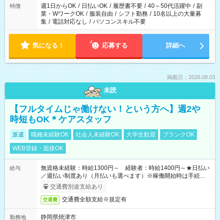
週1日からOK
/
日払いOK
/
履歴書不要
/
40～50代活躍中
/
副
特徴
業・WワークOK
/
服装自由
/
シフト勤務
/
10名以上の大量募
集
/
電話対応なし
/
パソコンスキル不要
気になる！
応募する
詳細へ
掲載日：2026.08.03
未読
【フルタイムじゃ働けない！という方へ】週2や
時短もOK＊ケアスタッフ
派遣
職種未経験OK
社会人未経験OK
大学生歓迎
ブランクOK
WEB登録・面接OK
無資格未経験：時給1300円～ 経験者：時給1400円～★日払い
給与
／週払い制度あり（月払いも選べます）※稼働開始時は手続き完
了次第のお支払いとなります。
交通費別途支給あり
交通費全額支給※規定有
交通費
静岡県焼津市
勤務地