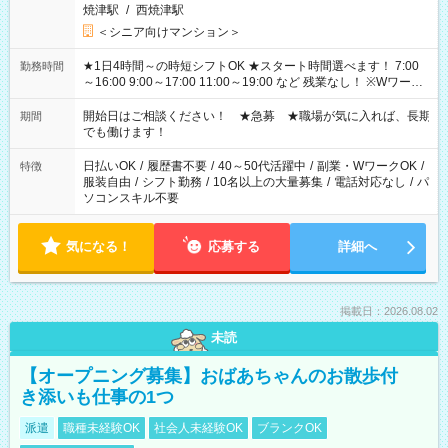
焼津駅
/
西焼津駅
＜シニア向けマンション＞
★1日4時間～の時短シフトOK ★スタート時間選べます！ 7:00
勤務時間
～16:00 9:00～17:00 11:00～19:00 など 残業なし！ ※Wワーク
の場合、他のお仕事と合わせ週40時間超の就業はご案内できま
せん ※法令に基づき、週20時間以上勤務は社会保険への加入対
開始日はご相談ください！ ★急募 ★職場が気に入れば、長期
期間
象となります ※労働者派遣法（日雇い派遣の原則禁止）によ
でも働けます！
り、短時間・短期間の就業はご案内が難しい場合があります
日払いOK
/
履歴書不要
/
40～50代活躍中
/
副業・WワークOK
/
特徴
服装自由
/
シフト勤務
/
10名以上の大量募集
/
電話対応なし
/
パ
ソコンスキル不要
気になる！
応募する
詳細へ
掲載日：2026.08.02
未読
【オープニング募集】おばあちゃんのお散歩付
き添いも仕事の1つ
派遣
職種未経験OK
社会人未経験OK
ブランクOK