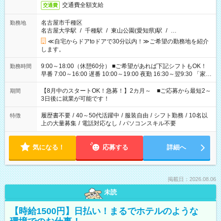
交通費全額支給
交通費
名古屋市千種区
勤務地
名古屋大学駅
/
千種駅
/
東山公園(愛知県)駅
/
…
≪自宅からドアtoドアで30分以内！≫ご希望の勤務地を紹介
します。
9:00～18:00（休憩60分） ■ご希望があれば下記シフトもOK！
勤務時間
早番 7:00～16:00 遅番 10:00～19:00 夜勤 16:30～翌9:30 「家族
と休みを合わせたい」 「余裕を持って夕飯の準備がしたい」
「できれば残業はしたくない」 など、ご希望を教えてください
【8月中のスタートOK！急募！】2カ月～ ■ご応募から最短2～
期間
ね。 ※Wワーク希望の方へ 今ご覧のお仕事で希望する勤務時間
3日後に就業が可能です！
と、もう1つのお仕事の勤務時間。 合計で週40時間を超える場
合は応募できません。
履歴書不要
/
40～50代活躍中
/
服装自由
/
シフト勤務
/
10名以
特徴
上の大量募集
/
電話対応なし
/
パソコンスキル不要
気になる！
応募する
詳細へ
掲載日：2026.08.06
未読
【時給1500円】日払い！まるでホテルのような