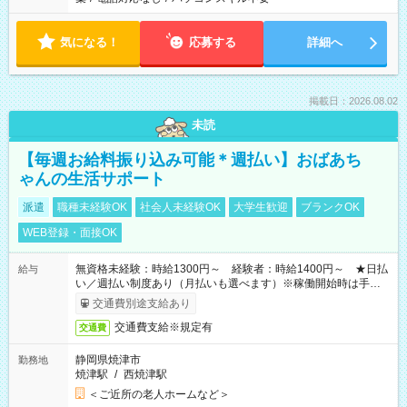
気になる！
応募する
詳細へ
掲載日：2026.08.02
未読
【毎週お給料振り込み可能＊週払い】おばあち
ゃんの生活サポート
派遣
職種未経験OK
社会人未経験OK
大学生歓迎
ブランクOK
WEB登録・面接OK
無資格未経験：時給1300円～ 経験者：時給1400円～ ★日払
給与
い／週払い制度あり（月払いも選べます）※稼働開始時は手続き
完了次第のお支払いとなります。
交通費別途支給あり
交通費支給※規定有
交通費
静岡県焼津市
勤務地
焼津駅
/
西焼津駅
＜ご近所の老人ホームなど＞