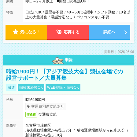
即日～2ヶ月以上 ■開始日の相談OK！
期間
日払いOK
/
履歴書不要
/
40～50代活躍中
/
シフト勤務
/
10名以
特徴
上の大量募集
/
電話対応なし
/
パソコンスキル不要
気になる！
応募する
詳細へ
掲載日：2026.08.06
未読
時給1900円！【アジア競技大会】競技会場での
設営サポート／大量募集
派遣
職種未経験OK
WEB登録・面接OK
時給1900円
給与
交通費別途支給あり
交通費支給
交通費
名古屋市瑞穂区
勤務地
瑞穂運動場東駅から徒歩7分
/
瑞穂運動場西駅から徒歩10分
/
新瑞橋駅から徒歩10分