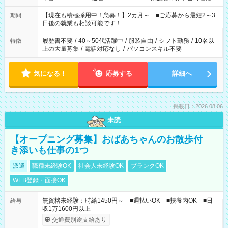
い」 「余裕を持って夕飯の準備がしたい」 「できれば残業はし
たくない」 など、ご希望を教えてくださいね。 ※Wワーク希望
【現在も積極採用中！急募！】2カ月～ ■ご応募から最短2～3
期間
の方へ 今ご覧のお仕事で希望する勤務時間と、もう1つのお仕事
日後の就業も相談可能です！
の勤務時間。 合計で週40時間を超える場合は応募できません。
履歴書不要
/
40～50代活躍中
/
服装自由
/
シフト勤務
/
10名以
特徴
上の大量募集
/
電話対応なし
/
パソコンスキル不要
気になる！
応募する
詳細へ
掲載日：2026.08.06
未読
【オープニング募集】おばあちゃんのお散歩付
き添いも仕事の1つ
派遣
職種未経験OK
社会人未経験OK
ブランクOK
WEB登録・面接OK
無資格未経験：時給1450円～ ■週払いOK ■扶養内OK ■日
給与
収1万1600円以上
交通費別途支給あり