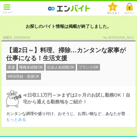
0
メニュー
気になる！
ログイン
お探しのバイト情報は掲載が終了しました。
掲載日 :2026
/
06
/
24
No.NITSZSZ08_GD-1
【週2日～】料理、掃除…カンタンな家事が
仕事になる！生活支援
派遣
職種未経験OK
社会人未経験OK
ブランクOK
WEB登録・面接OK
≪日収1.1万円～≫まずは2ヶ月のお試し勤務OK！自
宅から通える勤務地をご紹介！
カンタンな調理や盛り付け、おそうじ、お買い物など…あなたが普
...
もっとみる