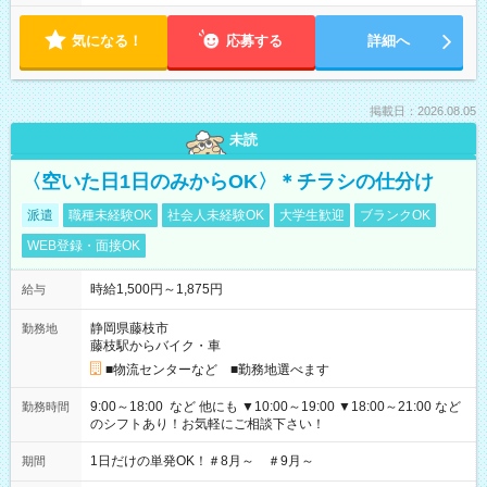
気になる！
応募する
詳細へ
掲載日：2026.08.05
未読
〈空いた日1日のみからOK〉＊チラシの仕分け
派遣
職種未経験OK
社会人未経験OK
大学生歓迎
ブランクOK
WEB登録・面接OK
時給1,500円～1,875円
給与
静岡県藤枝市
勤務地
藤枝駅からバイク・車
■物流センターなど ■勤務地選べます
9:00～18:00 など 他にも ▼10:00～19:00 ▼18:00～21:00 など
勤務時間
のシフトあり！お気軽にご相談下さい！
1日だけの単発OK！＃8月～ ＃9月～
期間