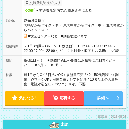
交通費別途支給あり
■ 交通費規定内支給 ※派遣先による
交通費
愛知県岡崎市
勤務地
岡崎駅からバイク・車
/
東岡崎駅からバイク・車
/
北岡崎駅か
らバイク・車
/
…
■物流センターなど ■勤務地選べます
＜1日3時間～OK！＞ ▼ 例えば… ▼ 15:00～18:00 15:00～
勤務時間
22:00 17:00～22:00 など こちら以外の時間もお気軽にご相談く
ださい！
単発1日～！ ★勤務開始日や期間はお気軽にご相談くださ
期間
い！ ＃8月～ ＃9月～
週1日からOK
/
日払いOK
/
履歴書不要
/
40～50代活躍中
/
副
特徴
業・WワークOK
/
服装自由
/
シフト勤務
/
10名以上の大量募
集
/
電話対応なし
/
パソコンスキル不要
気になる！
応募する
詳細へ
掲載日：2026.08.06
未読