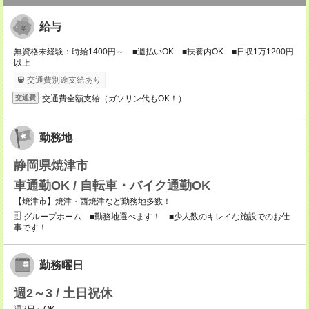
給与
無資格未経験：時給1400円～ ■週払いOK ■扶養内OK ■日収1万1200円
以上
交通費別途支給あり
交通費全額支給（ガソリン代もOK！）
交通費
勤務地
静岡県焼津市
車通勤OK / 自転車・バイク通勤OK
【焼津市】焼津・西焼津など勤務地多数！
グループホーム ■勤務地選べます！ ■少人数のキレイな施設でのお仕
事です！
勤務曜日
週2～3 / 土日祝休