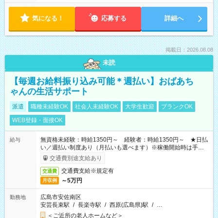
気になる！
応募する
詳細へ
掲載日：2026.08.08
未読
【毎週お給料振り込み可能＊週払い】おばあち
ゃんの生活サポート
派遣
職種未経験OK
社会人未経験OK
大学生歓迎
ブランクOK
WEB登録・面接OK
無資格未経験：時給1350円～ 経験者：時給1350円～ ★日払
給与
い／週払い制度あり（月払いも選べます）※稼働開始時は手続き
完了次第のお支払いとなります。
交通費別途支給あり
交通費支給※規定有
交通費
～5万円
月収例
広島市安佐南区
勤務地
安芸長束駅
/
長楽寺駅
/
西原(広島県)駅
/
…
＜ご近所の老人ホームなど＞