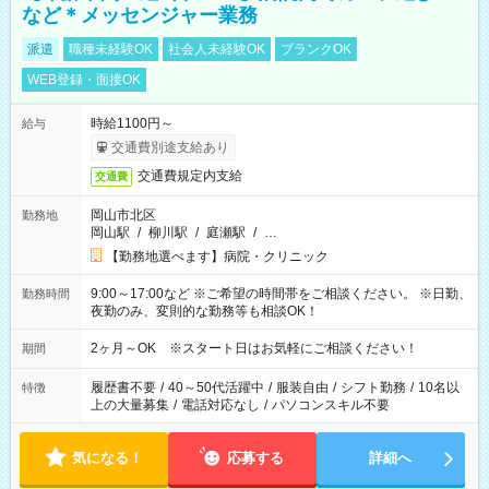
など＊メッセンジャー業務
派遣
職種未経験OK
社会人未経験OK
ブランクOK
WEB登録・面接OK
時給1100円～
給与
交通費別途支給あり
交通費規定内支給
交通費
岡山市北区
勤務地
岡山駅
/
柳川駅
/
庭瀬駅
/
…
【勤務地選べます】病院・クリニック
9:00～17:00など ※ご希望の時間帯をご相談ください。 ※日勤、
勤務時間
夜勤のみ、変則的な勤務等も相談OK！
2ヶ月～OK ※スタート日はお気軽にご相談ください！
期間
履歴書不要
/
40～50代活躍中
/
服装自由
/
シフト勤務
/
10名以
特徴
上の大量募集
/
電話対応なし
/
パソコンスキル不要
気になる！
応募する
詳細へ