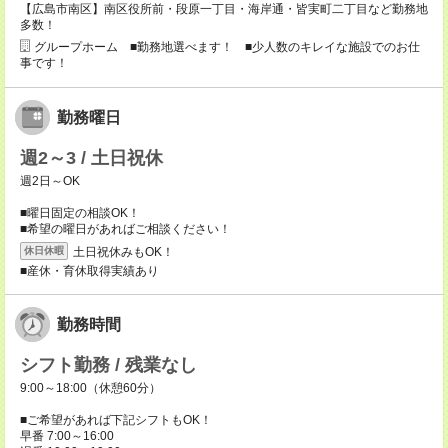
【広島市南区】南区役所前・段原一丁目・海岸通・皆実町二丁目など勤務地
多数！
グループホーム ■勤務地選べます！ ■少人数のキレイな施設でのお仕
事です！
勤務曜日
週2～3 / 土日祝休
週2日～OK
■曜日固定の相談OK！
■希望の曜日があればご相談ください！
土日祝休みもOK！
休日休暇
■産休・育休取得実績あり
勤務時間
シフト勤務 / 残業なし
9:00～18:00（休憩60分）
■ご希望があれば下記シフトもOK！
早番 7:00～16:00