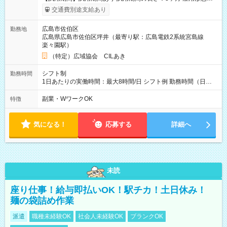
給与は本採用時と同じです。
交通費別途支給あり
広島市佐伯区
勤務地
広島県広島市佐伯区坪井（最寄り駅：広島電鉄2系統宮島線
楽々園駅）
（特定）広域協会 CILあき
シフト制
勤務時間
1日あたりの実働時間：最大8時間/日 シフト例 勤務時間（日
勤）・8時～18時 （実働時間8時間 待機休憩2時間）（日勤1回
あたりの給与 2万円）
副業・WワークOK
特徴
気になる！
応募する
詳細へ
未読
座り仕事！給与即払いOK！駅チカ！土日休み！
麺の袋詰め作業
派遣
職種未経験OK
社会人未経験OK
ブランクOK