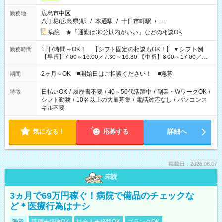
広島市中区
勤務地
八丁堀(広島県)駅
/
本通駅
/
十日市町駅
/
…
病院 ★「通勤は30分以内がいい」などの相談OK
1日7時間～OK！ 【シフト固定の相談もOK！】 ▼シフト例
勤務時間
【早番】7:00～16:00／7:30～16:30 【中番】8:00～17:00／
9:00～18:00 【遅番】11:00～20:00／13:00～22:00 「〇時まで
には帰りたい」 「〇時からしか出勤できない」 などの相談
2ヶ月～OK ■開始日はご相談ください！ ■急募
期間
OK！
日払いOK
/
履歴書不要
/
40～50代活躍中
/
副業・WワークOK
/
特徴
シフト勤務
/
10名以上の大量募集
/
電話対応なし
/
パソコンス
キル不要
気になる！
応募する
詳細へ
掲載日：2026.08.07
未読
3ヵ月で69万円稼ぐ！病院で備品のチェックな
ど＊医療行為はナシ
派遣
職種未経験OK
社会人未経験OK
ブランクOK