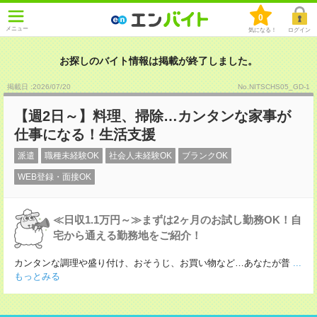
0
メニュー
気になる！
ログイン
お探しのバイト情報は掲載が終了しました。
掲載日 :2026
/
07
/
20
No.NITSCHS05_GD-1
【週2日～】料理、掃除…カンタンな家事が
仕事になる！生活支援
派遣
職種未経験OK
社会人未経験OK
ブランクOK
WEB登録・面接OK
≪日収1.1万円～≫まずは2ヶ月のお試し勤務OK！自
宅から通える勤務地をご紹介！
カンタンな調理や盛り付け、おそうじ、お買い物など…あなたが普
...
もっとみる