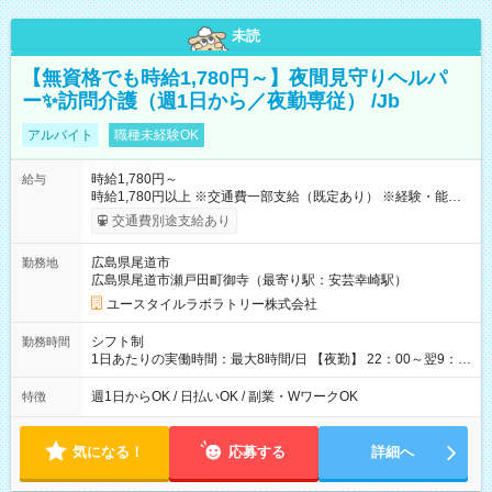
未読
【無資格でも時給1,780円～】夜間見守りヘルパ
ー✨訪問介護（週1日から／夜勤専従） /Jb
アルバイト
職種未経験OK
時給1,780円～
給与
時給1,780円以上 ※交通費一部支給（既定あり） ※経験・能力を
考慮して決定します 【収入例】 週1回勤務の場合：1,780円×8時
交通費別途支給あり
間×4回=5万6,960円 週3回勤務の場合：1,780円×8時間×12回
=17万0,880円 【試用期間】試用期間あり 試用期間の長さ：2ヶ
広島県尾道市
勤務地
月 ※ 雇用形態と給与に、本採用時と異なる部分があります。 雇
広島県尾道市瀬戸田町御寺（最寄り駅：安芸幸崎駅）
用形態：本採用時と同じです。 給与：時給 1,520円以上
ユースタイルラボラトリー株式会社
シフト制
勤務時間
1日あたりの実働時間：最大8時間/日 【夜勤】 22：00～翌9：
00 ※週1日～OK ／ 夜勤専従 ＊＊ 勤務時間例 ＊＊ ■22時か
ら翌7時 ■23時から翌8時 ■24時から翌9時 など ※上記の時間
週1日からOK / 日払いOK / 副業・WワークOK
特徴
内で8時間勤務（休憩1時間）ご利用者様により、時間は異なり
ます。 ※曜日固定（毎週同じ曜日での勤務となります）
気になる！
応募する
詳細へ