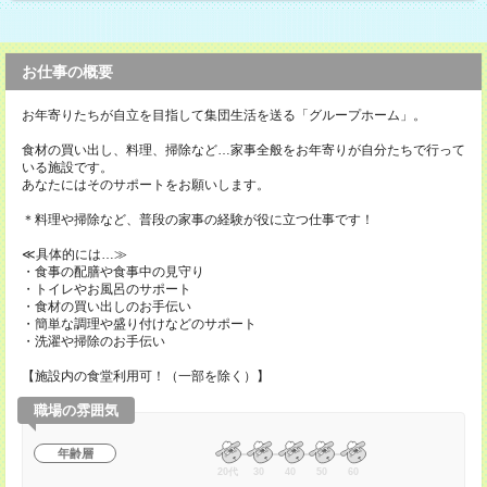
お仕事の概要
お年寄りたちが自立を目指して集団生活を送る「グループホーム」。
食材の買い出し、料理、掃除など…家事全般をお年寄りが自分たちで行って
いる施設です。
あなたにはそのサポートをお願いします。
＊料理や掃除など、普段の家事の経験が役に立つ仕事です！
≪具体的には…≫
・食事の配膳や食事中の見守り
・トイレやお風呂のサポート
・食材の買い出しのお手伝い
・簡単な調理や盛り付けなどのサポート
・洗濯や掃除のお手伝い
【施設内の食堂利用可！（一部を除く）】
職場の雰囲気
年齢層
20代
30
40
50
60