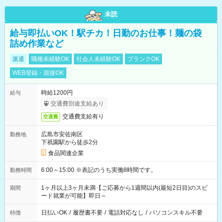
未読
給与即払いOK！駅チカ！日勤のお仕事！麺の袋
詰め作業など
派遣
職種未経験OK
社会人未経験OK
ブランクOK
WEB登録・面接OK
時給1200円
給与
交通費別途支給あり
交通費支給有り
交通費
広島市安佐南区
勤務地
下祇園駅から徒歩2分
食品関連企業
6:00～15:00 ※表記のうち実働8時間です。
勤務時間
1ヶ月以上3ヶ月未満【ご応募から1週間以内(最短2日目)のスピ
期間
ード就業が可能】即日～
日払いOK
/
履歴書不要
/
電話対応なし
/
パソコンスキル不要
特徴