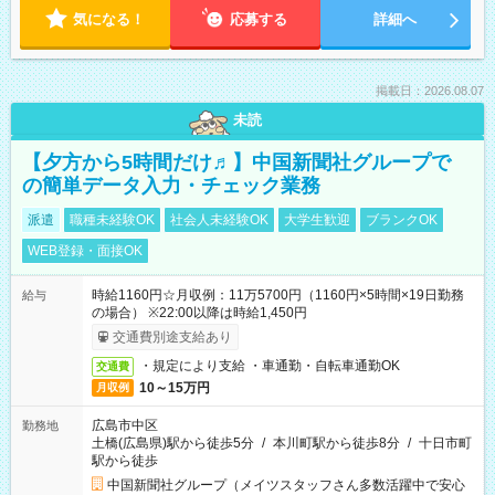
気になる！
応募する
詳細へ
掲載日：2026.08.07
未読
【夕方から5時間だけ♬】中国新聞社グループで
の簡単データ入力・チェック業務
派遣
職種未経験OK
社会人未経験OK
大学生歓迎
ブランクOK
WEB登録・面接OK
時給1160円☆月収例：11万5700円（1160円×5時間×19日勤務
給与
の場合） ※22:00以降は時給1,450円
交通費別途支給あり
・規定により支給 ・車通勤・自転車通勤OK
交通費
10～15万円
月収例
広島市中区
勤務地
土橋(広島県)駅から徒歩5分
/
本川町駅から徒歩8分
/
十日市町
駅から徒歩
中国新聞社グループ（メイツスタッフさん多数活躍中で安心