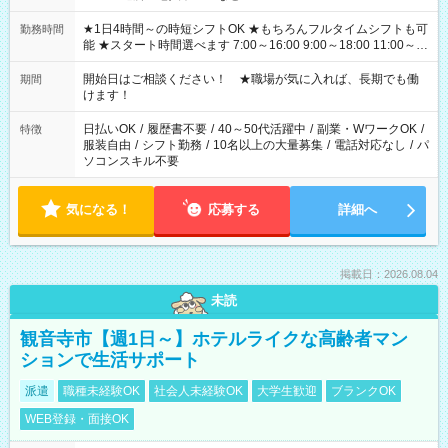
★1日4時間～の時短シフトOK ★もちろんフルタイムシフトも可
勤務時間
能 ★スタート時間選べます 7:00～16:00 9:00～18:00 11:00～
20:00 など 残業なし！ ※Wワークの場合、他のお仕事と合わせ
週40時間超の就業はご案内できません ※法令に基づき、週20時
開始日はご相談ください！ ★職場が気に入れば、長期でも働
期間
間以上勤務は社会保険への加入対象となります ※労働者派遣法
けます！
（日雇い派遣の原則禁止）により、短時間・短期間の就業はご
案内が難しい場合があります
日払いOK
/
履歴書不要
/
40～50代活躍中
/
副業・WワークOK
/
特徴
服装自由
/
シフト勤務
/
10名以上の大量募集
/
電話対応なし
/
パ
ソコンスキル不要
気になる！
応募する
詳細へ
掲載日：2026.08.04
未読
観音寺市【週1日～】ホテルライクな高齢者マン
ションで生活サポート
派遣
職種未経験OK
社会人未経験OK
大学生歓迎
ブランクOK
WEB登録・面接OK