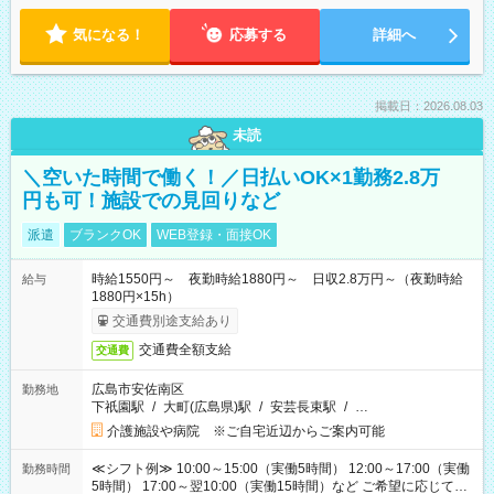
気になる！
応募する
詳細へ
掲載日：2026.08.03
未読
＼空いた時間で働く！／日払いOK×1勤務2.8万
円も可！施設での見回りなど
派遣
ブランクOK
WEB登録・面接OK
時給1550円～ 夜勤時給1880円～ 日収2.8万円～（夜勤時給
給与
1880円×15h）
交通費別途支給あり
交通費全額支給
交通費
広島市安佐南区
勤務地
下祇園駅
/
大町(広島県)駅
/
安芸長束駅
/
…
介護施設や病院 ※ご自宅近辺からご案内可能
≪シフト例≫ 10:00～15:00（実働5時間） 12:00～17:00（実働
勤務時間
5時間） 17:00～翌10:00（実働15時間）など ご希望に応じて、