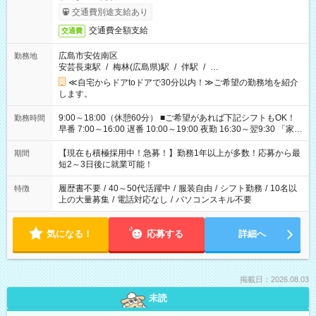
交通費別途支給あり
交通費全額支給
交通費
広島市安佐南区
勤務地
安芸長束駅
/
梅林(広島県)駅
/
伴駅
/
…
≪自宅からドアtoドアで30分以内！≫ご希望の勤務地を紹介
します。
9:00～18:00（休憩60分） ■ご希望があれば下記シフトもOK！
勤務時間
早番 7:00～16:00 遅番 10:00～19:00 夜勤 16:30～翌9:30 「家族
と休みを合わせたい」 「余裕を持って夕飯の準備がしたい」
「できれば残業はしたくない」 など、ご希望を教えてください
【現在も積極採用中！急募！】勤務1年以上が多数！応募から最
期間
ね。 ※Wワーク希望の方へ 今ご覧のお仕事で希望する勤務時間
短2～3日後に就業可能！
と、もう1つのお仕事の勤務時間。 合計で週40時間を超える場
合は応募できません。
履歴書不要
/
40～50代活躍中
/
服装自由
/
シフト勤務
/
10名以
特徴
上の大量募集
/
電話対応なし
/
パソコンスキル不要
気になる！
応募する
詳細へ
掲載日：2026.08.03
未読