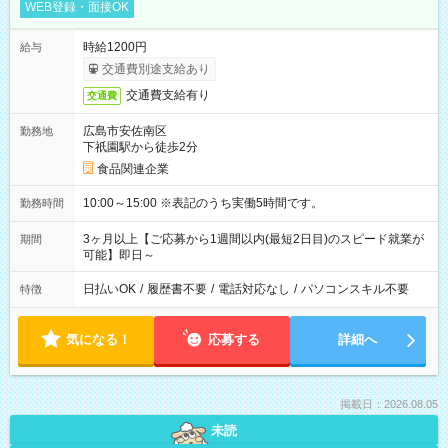
WEB登録・面接OK
時給1200円
給与
交通費別途支給あり
交通費支給有り
交通費
広島市安佐南区
勤務地
下祇園駅から徒歩2分
食品関連企業
10:00～15:00 ※表記のうち実働5時間です。
勤務時間
3ヶ月以上【ご応募から1週間以内(最短2日目)のスピード就業が
期間
可能】即日～
日払いOK
/
履歴書不要
/
電話対応なし
/
パソコンスキル不要
特徴
気になる！
応募する
詳細へ
掲載日：2026.08.05
未読