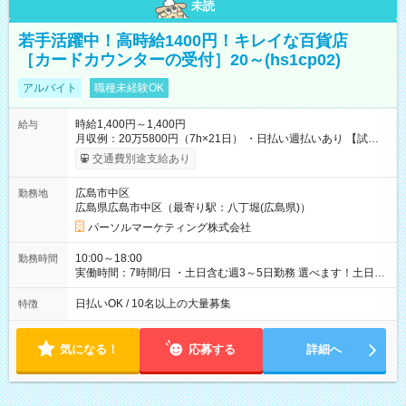
未読
若手活躍中！高時給1400円！キレイな百貨店
［カードカウンターの受付］20～(hs1cp02)
アルバイト
職種未経験OK
時給1,400円～1,400円
給与
月収例：20万5800円（7h×21日） ・日払い週払いあり 【試用
期間】試用期間なし
交通費別途支給あり
広島市中区
勤務地
広島県広島市中区（最寄り駅：八丁堀(広島県)）
パーソルマーケティング株式会社
10:00～18:00
勤務時間
実働時間：7時間/日 ・土日含む週3～5日勤務 選べます！土日も
休みやすい！ ・残業は有りません！
日払いOK / 10名以上の大量募集
特徴
気になる！
応募する
詳細へ