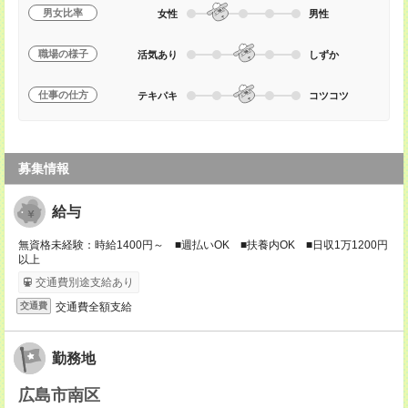
男女比率
女性
男性
職場の様子
活気あり
しずか
仕事の仕方
テキパキ
コツコツ
募集情報
給与
無資格未経験：時給1400円～ ■週払いOK ■扶養内OK ■日収1万1200円
以上
交通費別途支給あり
交通費全額支給
交通費
勤務地
広島市南区