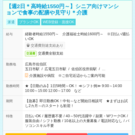
【週2日＊高時給1550円～】シニア向けマンシ
ョンで食事の配膳や見守り＊介護
派遣
ブランクOK
WEB登録・面接OK
経験者時給1550円～ 介護福祉士時給1600円～ ※日払い/週払
給与
いOK
交通費別途支給あり
交通費全額支給
交通費
広島市佐伯区
勤務地
五日市駅
/
広電五日市駅
/
佐伯区役所前駅
/
…
介護施設や病院 ※ご自宅近辺からご案内可能
★【日勤のみ】1日5時間～OK！ ≪シフト例≫ 9:00～14:00
勤務時間
10:00～15:00 12:00～17:00 など
【急募】即日勤務OK！中旬～など開始日相談可 ★まずはお試
期間
し2カ月～のスタートも歓迎！
日払いOK
/
履歴書不要
/
40～50代活躍中
/
副業・WワークOK
/
特徴
服装自由
/
シフト勤務
/
10名以上の大量募集
/
電話対応なし
/
パ
ソコンスキル不要