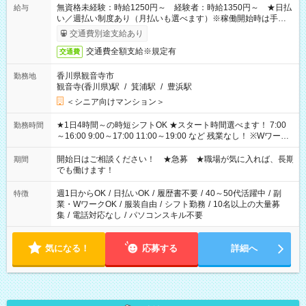
無資格未経験：時給1250円～ 経験者：時給1350円～ ★日払
給与
い／週払い制度あり（月払いも選べます）※稼働開始時は手続き
完了次第のお支払いとなります。
交通費別途支給あり
交通費全額支給※規定有
交通費
香川県観音寺市
勤務地
観音寺(香川県)駅
/
箕浦駅
/
豊浜駅
＜シニア向けマンション＞
★1日4時間～の時短シフトOK ★スタート時間選べます！ 7:00
勤務時間
～16:00 9:00～17:00 11:00～19:00 など 残業なし！ ※Wワーク
の場合、他のお仕事と合わせ週40時間超の就業はご案内できま
せん ※法令に基づき、週20時間以上勤務は社会保険への加入対
開始日はご相談ください！ ★急募 ★職場が気に入れば、長期
期間
象となります ※労働者派遣法（日雇い派遣の原則禁止）によ
でも働けます！
り、短時間・短期間の就業はご案内が難しい場合があります
週1日からOK
/
日払いOK
/
履歴書不要
/
40～50代活躍中
/
副
特徴
業・WワークOK
/
服装自由
/
シフト勤務
/
10名以上の大量募
集
/
電話対応なし
/
パソコンスキル不要
気になる！
応募する
詳細へ