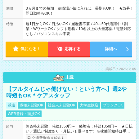
働く時間は調整できます！ お気軽に担当へ相談ください！
3ヵ月までの短期 ※職場が気に入れば、長期もOK！ ★急募！
期間
即日勤務もOK！
週1日からOK
/
日払いOK
/
履歴書不要
/
40～50代活躍中
/
副
特徴
業・WワークOK
/
シフト勤務
/
10名以上の大量募集
/
電話対応
なし
/
パソコンスキル不要
気になる！
応募する
詳細へ
掲載日：2026.08.05
未読
【フルタイムじゃ働けない！という方へ】週2や
時短もOK＊ケアスタッフ
派遣
職種未経験OK
社会人未経験OK
大学生歓迎
ブランクOK
WEB登録・面接OK
無資格未経験：時給1350円～ 経験者：時給1350円～ ★日払
給与
い／週払い制度あり（月払いも選べます）※稼働開始時は手続き
完了次第のお支払いとなります。
交通費別途支給あり