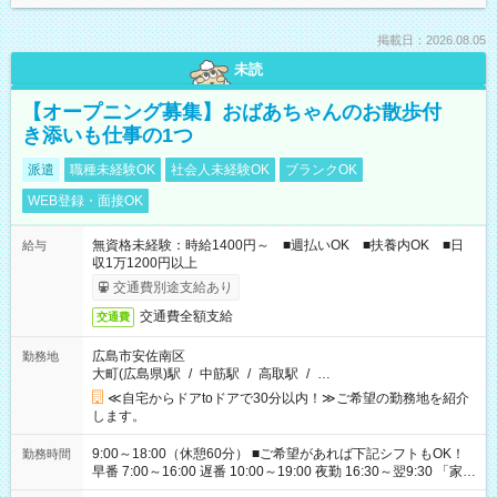
掲載日：2026.08.05
未読
【オープニング募集】おばあちゃんのお散歩付
き添いも仕事の1つ
派遣
職種未経験OK
社会人未経験OK
ブランクOK
WEB登録・面接OK
無資格未経験：時給1400円～ ■週払いOK ■扶養内OK ■日
給与
収1万1200円以上
交通費別途支給あり
交通費全額支給
交通費
広島市安佐南区
勤務地
大町(広島県)駅
/
中筋駅
/
高取駅
/
…
≪自宅からドアtoドアで30分以内！≫ご希望の勤務地を紹介
します。
9:00～18:00（休憩60分） ■ご希望があれば下記シフトもOK！
勤務時間
早番 7:00～16:00 遅番 10:00～19:00 夜勤 16:30～翌9:30 「家族
と休みを合わせたい」 「余裕を持って夕飯の準備がしたい」