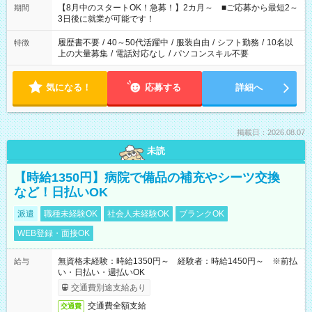
「できれば残業はしたくない」 など、ご希望を教えてください
【8月中のスタートOK！急募！】2カ月～ ■ご応募から最短2～
期間
ね。 ※Wワーク希望の方へ 今ご覧のお仕事で希望する勤務時間
3日後に就業が可能です！
と、もう1つのお仕事の勤務時間。 合計で週40時間を超える場
合は応募できません。
履歴書不要
/
40～50代活躍中
/
服装自由
/
シフト勤務
/
10名以
特徴
上の大量募集
/
電話対応なし
/
パソコンスキル不要
気になる！
応募する
詳細へ
掲載日：2026.08.07
未読
【時給1350円】病院で備品の補充やシーツ交換
など！日払いOK
派遣
職種未経験OK
社会人未経験OK
ブランクOK
WEB登録・面接OK
無資格未経験：時給1350円～ 経験者：時給1450円～ ※前払
給与
い・日払い・週払いOK
交通費別途支給あり
交通費全額支給
交通費