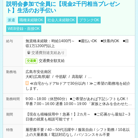
説明会参加で全員に【現金2千円相当プレゼン
ト】生活のお手伝い
派遣
職種未経験OK
社会人未経験OK
ブランクOK
WEB登録・面接OK
無資格未経験：時給1400円～ ■週払いOK ■扶養内OK ■日
給与
収1万1200円以上
交通費別途支給あり
交通費全額支給
交通費
広島市安佐南区
勤務地
大町(広島県)駅
/
中筋駅
/
高取駅
/
…
≪自宅からドアtoドアで30分以内！≫ご希望の勤務地を紹介
します。
9:00～18:00（休憩60分） ■ご希望があれば下記シフトもOK！
勤務時間
早番 7:00～16:00 遅番 10:00～19:00 「家族と休みを合わせた
い」 「余裕を持って夕飯の準備がしたい」 「できれば残業はし
たくない」 など、ご希望を教えてくださいね。 ※Wワーク希望
【現在も積極採用中！急募！】2カ月～ ■ご応募から最短2～3
期間
の方へ 今ご覧のお仕事で希望する勤務時間と、もう1つのお仕事
日後の就業も相談可能です！
の勤務時間。 合計で週40時間を超える場合は応募できません。
履歴書不要
/
40～50代活躍中
/
服装自由
/
シフト勤務
/
10名以
特徴
上の大量募集
/
電話対応なし
/
パソコンスキル不要