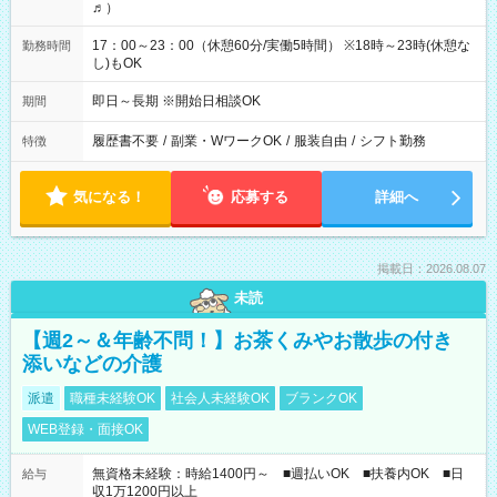
♬）
17：00～23：00（休憩60分/実働5時間） ※18時～23時(休憩な
勤務時間
し)もOK
即日～長期 ※開始日相談OK
期間
履歴書不要
/
副業・WワークOK
/
服装自由
/
シフト勤務
特徴
気になる！
応募する
詳細へ
掲載日：2026.08.07
未読
【週2～＆年齢不問！】お茶くみやお散歩の付き
添いなどの介護
派遣
職種未経験OK
社会人未経験OK
ブランクOK
WEB登録・面接OK
無資格未経験：時給1400円～ ■週払いOK ■扶養内OK ■日
給与
収1万1200円以上