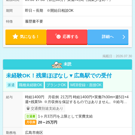
即日～長期 ※開始日相談OK
期間
履歴書不要
特徴
気になる！
応募する
詳細へ
掲載日：2026.07.30
未読
未経験OK！残業ほぼなし▼広島駅での受付
派遣
職種未経験OK
ブランクOK
WEB登録・面接OK
時給1400円 月収例 21万円 時給1400円×実働7h30m×週5日×4
給与
週+残業5h ※月収例を保証するものではありません。※給与即
受取りサービス利用可（利用条件有）
交通費別途支給あり
1ヶ月3万円を上限として実費支給
交通費
20～25万円
月収例
広島市南区
勤務地