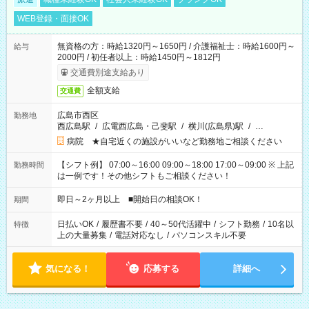
WEB登録・面接OK
無資格の方：時給1320円～1650円 / 介護福祉士：時給1600円～
給与
2000円 / 初任者以上：時給1450円～1812円
交通費別途支給あり
全額支給
交通費
広島市西区
勤務地
西広島駅
/
広電西広島・己斐駅
/
横川(広島県)駅
/
…
病院 ★自宅近くの施設がいいなど勤務地ご相談ください
【シフト例】 07:00～16:00 09:00～18:00 17:00～09:00 ※ 上記
勤務時間
は一例です！その他シフトもご相談ください！
即日～2ヶ月以上 ■開始日の相談OK！
期間
日払いOK
/
履歴書不要
/
40～50代活躍中
/
シフト勤務
/
10名以
特徴
上の大量募集
/
電話対応なし
/
パソコンスキル不要
気になる！
応募する
詳細へ