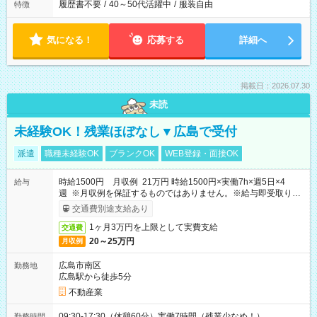
履歴書不要
/
40～50代活躍中
/
服装自由
特徴
気になる！
応募する
詳細へ
掲載日：2026.07.30
未読
未経験OK！残業ほぼなし▼広島で受付
派遣
職種未経験OK
ブランクOK
WEB登録・面接OK
時給1500円 月収例 21万円 時給1500円×実働7h×週5日×4
給与
週 ※月収例を保証するものではありません。※給与即受取りサ
ービス利用可（利用条件有）
交通費別途支給あり
1ヶ月3万円を上限として実費支給
交通費
20～25万円
月収例
広島市南区
勤務地
広島駅から徒歩5分
不動産業
09:30-17:30（休憩60分）実働7時間（残業少なめ！）
勤務時間