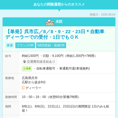
あなたの閲覧履歴からのオススメ
掲載日：2026.08.04
未読
【単発】呉市広／8／8・9・22・23日＊自動車
ディーラーでの受付・1日でもＯＫ
派遣
ブランクOK
WEB登録・面接OK
時給1300円 ・日額：9,100円（時給1,300円×7時間）
給与
交通費別途支給あり
・自転車通勤可 ・車通勤可(駐車場無料)
交通費
広島県呉市
勤務地
広駅から徒歩9分
ディーラー
10：00～18：00（休憩60分/実働7時間）
勤務時間
8/8(土)、8/9(日)、22日(土)、23日(日)の期間限定 1日のみも歓
期間
迎！