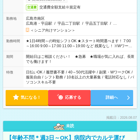
交通費全額支給※規定有
交通費
広島市南区
勤務地
広島港・宇品駅
/
宇品二丁目駅
/
宇品五丁目駅
/
…
＜シニア向けマンション＞
★1日4時間～の時短シフトOK ★スタート時間選べます！ 7:00
勤務時間
～16:00 9:00～17:00 11:00～19:00 など 残業なし！ ※Wワーク
の場合、他のお仕事と合わせ週40時間超の就業はご案内できま
せん ※法令に基づき、週20時間以上勤務は社会保険への加入対
開始日はご相談ください！ ★急募 ★職場が気に入れば、長期
期間
象となります ※労働者派遣法（日雇い派遣の原則禁止）によ
でも働けます！
り、短時間・短期間の就業はご案内が難しい場合があります
日払いOK
/
履歴書不要
/
40～50代活躍中
/
副業・WワークOK
/
特徴
服装自由
/
シフト勤務
/
10名以上の大量募集
/
電話対応なし
/
パ
ソコンスキル不要
気になる！
応募する
詳細へ
掲載日：2026.08.07
未読
【年齢不問＊週3日～OK】病院内でカルテ運び