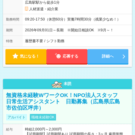
広島駅駅から徒歩1分
人材派遣・紹介業
09:20-17:50（休憩60分）実働7時間30分（残業少なめ！）
勤務時間
2026年09月01日～長期 ※開始日相談OK ※9月～！
期間
履歴書不要
/
シフト勤務
特徴
気になる！
応募する
詳細へ
未読
無資格未経験WワークOK！NPO法人スタッフ
日常生活アシスタント 日勤募集（広島県広島
市佐伯区坪井）
アルバイト
職種未経験OK
時給2,000円～2,000円
給与
【試用期間】試用期間あり 試用期間の長さ：3ヶ月 雇用形態、