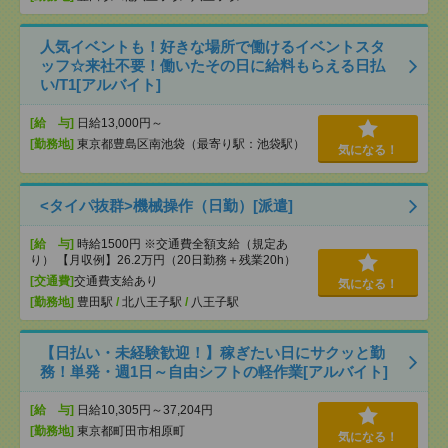
人気イベントも！好きな場所で働けるイベントスタ
ッフ☆来社不要！働いたその日に給料もらえる日払
い/T1[アルバイト]
[給 与]
日給13,000円～
[勤務地]
東京都豊島区南池袋（最寄り駅：池袋駅）
気になる！
<タイパ抜群>機械操作（日勤）[派遣]
[給 与]
時給1500円 ※交通費全額支給（規定あ
り） 【月収例】26.2万円（20日勤務＋残業20h）
[交通費]
交通費支給あり
気になる！
[勤務地]
豊田駅
/
北八王子駅
/
八王子駅
【日払い・未経験歓迎！】稼ぎたい日にサクッと勤
務！単発・週1日～自由シフトの軽作業[アルバイト]
[給 与]
日給10,305円～37,204円
[勤務地]
東京都町田市相原町
気になる！