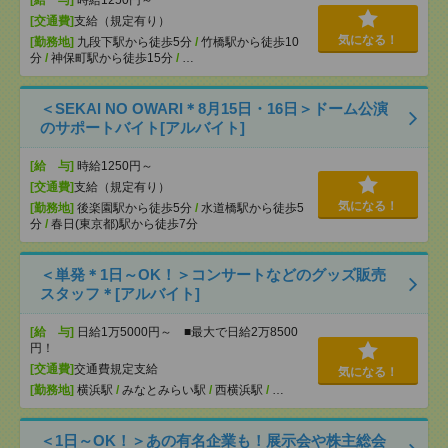
[給 与]
時給1250円～
[交通費]
支給（規定有り）
気になる！
[勤務地]
九段下駅から徒歩5分
/
竹橋駅から徒歩10
分
/
神保町駅から徒歩15分
/
…
＜SEKAI NO OWARI＊8月15日・16日＞ドーム公演
のサポートバイト[アルバイト]
[給 与]
時給1250円～
[交通費]
支給（規定有り）
気になる！
[勤務地]
後楽園駅から徒歩5分
/
水道橋駅から徒歩5
分
/
春日(東京都)駅から徒歩7分
＜単発＊1日～OK！＞コンサートなどのグッズ販売
スタッフ＊[アルバイト]
[給 与]
日給1万5000円～ ■最大で日給2万8500
円！
[交通費]
交通費規定支給
気になる！
[勤務地]
横浜駅
/
みなとみらい駅
/
西横浜駅
/
…
＜1日～OK！＞あの有名企業も！展示会や株主総会