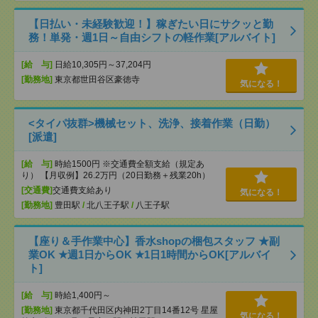
【日払い・未経験歓迎！】稼ぎたい日にサクッと勤
務！単発・週1日～自由シフトの軽作業[アルバイト]
[給 与]
日給10,305円～37,204円
[勤務地]
東京都世田谷区豪徳寺
気になる！
<タイパ抜群>機械セット、洗浄、接着作業（日勤）
[派遣]
[給 与]
時給1500円 ※交通費全額支給（規定あ
り） 【月収例】26.2万円（20日勤務＋残業20h）
[交通費]
交通費支給あり
気になる！
[勤務地]
豊田駅
/
北八王子駅
/
八王子駅
【座り＆手作業中心】香水shopの梱包スタッフ ★副
業OK ★週1日からOK ★1日1時間からOK[アルバイ
ト]
[給 与]
時給1,400円～
[勤務地]
東京都千代田区内神田2丁目14番12号 星屋
気になる！