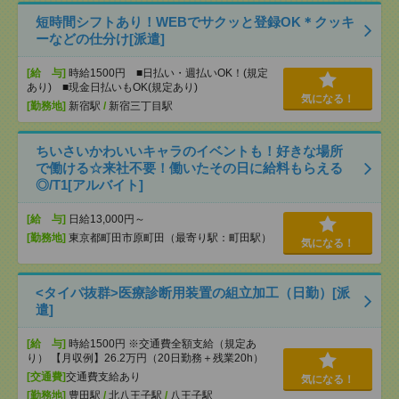
短時間シフトあり！WEBでサクッと登録OK＊クッキ
ーなどの仕分け[派遣]
[給 与]
時給1500円 ■日払い・週払いOK！(規定
あり) ■現金日払いもOK(規定あり)
気になる！
[勤務地]
新宿駅
/
新宿三丁目駅
ちいさいかわいいキャラのイベントも！好きな場所
で働ける☆来社不要！働いたその日に給料もらえる
◎/T1[アルバイト]
[給 与]
日給13,000円～
[勤務地]
東京都町田市原町田（最寄り駅：町田駅）
気になる！
<タイパ抜群>医療診断用装置の組立加工（日勤）[派
遣]
[給 与]
時給1500円 ※交通費全額支給（規定あ
り） 【月収例】26.2万円（20日勤務＋残業20h）
[交通費]
交通費支給あり
気になる！
[勤務地]
豊田駅
/
北八王子駅
/
八王子駅