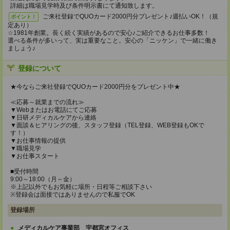
詳細は職場見学時及び条件明示書にて通知致します。
ご来社登録でQUOカード2000円分プレゼント♪週払いOK！（規
ポイント！
定あり）
☆1981年創業。長く続く実績があるので安心♪ご紹介できるお仕事多数！
選べる条件が多いって、実は重要なこと。安心の「ニッケン」で一緒に働き
ましょう♪
登録について
★今ならご来社登録でQUOカード2000円分をプレゼント中★
≪応募～就業までの流れ≫
▼Webまたはお電話にてご応募
▼日研メディカルケアから連絡
▼面談＆ヒアリングの後、スタッフ登録（TEL登録、WEB登録もOKで
す！）
▼お仕事情報の提供
▼職場見学
▼お仕事スタート
■受付時間
9:00～18:00（月～金）
※上記以外でもお気軽に場所・日程等ご相談下さい
※登録会は面接ではありませんので私服でOK
登録場所
メディカルケア事業部 宇都宮オフィス