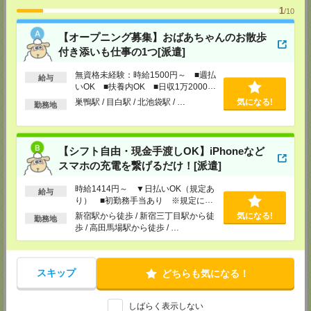
担当：採用担当
1
/10
メディカルケア事業部 新宿オフィス
【オープニング募集】おばあちゃんのお散歩
東京都新宿区新宿2-3-10 新宿御苑ビル6階
付き添いも仕事の1つ[派遣]
TEL：0120-457-235
MAIL：
tenshoku@nikken-ts.jp
担当：採用担当
無資格未経験：時給1500円～ ■週払
給与
いOK ■扶養内OK ■日収1万2000円
メディカルケア事業部 立川事業所
以上
巣鴨駅 / 目白駅 / 北池袋駅 / …
気になる!
勤務地
東京都立川市錦町1-12-14
TEL：0120-934-200
MAIL：
tenshoku@nikken-ts.jp
担当：採用担当
【シフト自由・現金手渡しOK】iPhoneなど
メディカルケア事業部 町田オフィス
スマホの充電を繋げるだけ！[派遣]
東京都町田市森野1-7-23 大樹生命町田ビル6F
TEL：0120-453-285
時給1414円～ ▼日払いOK（規定あ
給与
MAIL：
tenshoku@nikken-ts.jp
り） ■初勤務手当あり ※規定によ
担当：採用担当
る
新宿駅から徒歩 / 新宿三丁目駅から徒
気になる!
勤務地
メディカルケア事業部 横浜オフィス
歩 / 高田馬場駅から徒歩 / …
神奈川県横浜市保土ケ谷区神戸町134 横浜ビジネスパークサウスタワー
2F B区画
TEL：0120-901-799
MAIL：
tenshoku@nikken-ts.jp
スキップ
どちらも気になる！
担当：採用担当
登録交通費
しばらく表示しない