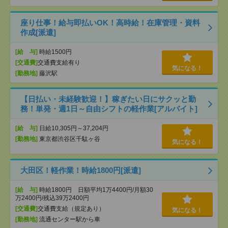
座り仕事！給与即払いOK！高時給！在庫管理・資料
作成[派遣]
[給 与]
時給1500円
[交通費]
交通費支給有り
気になる！
[勤務地]
藤沢駅
【日払い・未経験歓迎！】稼ぎたい日にサクッと勤
務！単発・週1日～自由シフトの軽作業[アルバイト]
[給 与]
日給10,305円～37,204円
[勤務地]
東京都渋谷区千駄ヶ谷
気になる！
大田区！軽作業！時給1800円[派遣]
[給 与]
時給1800円 日額平均1万4400円/月額30
万2400円/残込39万2400円
[交通費]
交通費支給（規定あり）
気になる！
[勤務地]
流通センター駅から車