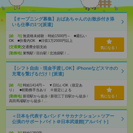
【オープニング募集】おばあちゃんのお散歩付き添
いも仕事の1つ[派遣]
[給 与]
無資格未経験：時給1500円～ ■週払い
OK ■扶養内OK ■日収1万2000円以上
[交通費]
交通費全額支給
気になる！
[勤務地]
巣鴨駅
/
目白駅
/
北池袋駅
/
…
【シフト自由・現金手渡しOK】iPhoneなどスマホの
充電を繋げるだけ！[派遣]
[給 与]
時給1414円～ ▼日払いOK（規定あ
り） ■初勤務手当あり ※規定による
[勤務地]
新宿駅から徒歩
/
新宿三丁目駅から徒歩
/
気になる！
高田馬場駅から徒歩
/
…
＜日本を代表するバンド＊サカナクション＞ツアー
公演のサポートバイト＠日本武道館[アルバイト]