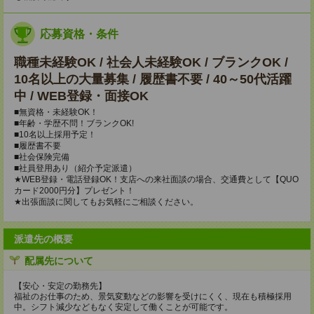
応募資格・条件
職種未経験OK / 社会人未経験OK / ブランクOK /
10名以上の大量募集 / 履歴書不要 / 40～50代活躍
中 / WEB登録・面接OK
■無資格・未経験OK！
■年齢・学歴不問！ブランクOK!
■10名以上採用予定！
■履歴書不要
■社会保険完備
■社員登用あり（紹介予定派遣）
★WEB登録・電話登録OK！支店への来社面談の場合、交通費として【QUO
カード2000円分】プレゼント！
★出張面談に関してもお気軽にご相談ください。
派遣先の概要
配属先について
【安心・安定の勤務先】
福祉のお仕事のため、景気変動などの影響を受けにくく、現在も積極採用
中。シフト減少などもなく安定して働くことが可能です。