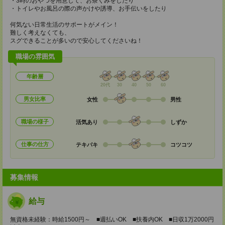
・3時のおやつを用意して、お茶くみをしたり
・トイレやお風呂の際の声かけや誘導、お手伝いをしたり
何気ない日常生活のサポートがメイン！
難しく考えなくても、
スグできることが多いので安心してくださいね！
職場の雰囲気
年齢層
20代
30
40
50
60
男女比率
女性
男性
職場の様子
活気あり
しずか
仕事の仕方
テキパキ
コツコツ
募集情報
給与
無資格未経験：時給1500円～ ■週払いOK ■扶養内OK ■日収1万2000円