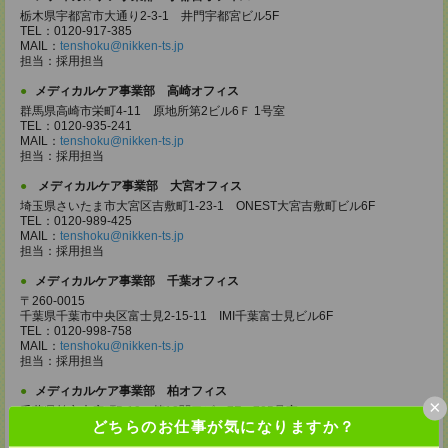
栃木県宇都宮市大通り2-3-1 井門宇都宮ビル5F
TEL：0120-917-385
MAIL：
tenshoku@nikken-ts.jp
担当：採用担当
メディカルケア事業部 高崎オフィス
群馬県高崎市栄町4-11 原地所第2ビル6Ｆ 1号室
TEL：0120-935-241
MAIL：
tenshoku@nikken-ts.jp
担当：採用担当
メディカルケア事業部 大宮オフィス
埼玉県さいたま市大宮区吉敷町1-23-1 ONEST大宮吉敷町ビル6F
TEL：0120-989-425
MAIL：
tenshoku@nikken-ts.jp
担当：採用担当
メディカルケア事業部 千葉オフィス
〒260-0015
千葉県千葉市中央区富士見2-15-11 IMI千葉富士見ビル6F
TEL：0120-998-758
MAIL：
tenshoku@nikken-ts.jp
担当：採用担当
メディカルケア事業部 柏オフィス
×
千葉県柏市末広町5-19 第12関口ビル7F 705号室
どちらのお仕事が気になりますか？
TEL：0120-935-218
MAIL：
tenshoku@nikken-ts.jp