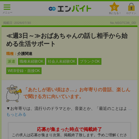
0
メニュー
気になる！
ログイン
掲載日 :2026
/
07
/
30
No.NSGTC36_DD
≪週3日～≫おばあちゃんの話し相手から始
める生活サポート
職種：
介護関連
派遣
職種未経験OK
社会人未経験OK
ブランクOK
WEB登録・面接OK
「あたしが若い頃はさ…」お年寄りの昔話、楽しん
で聞ける方に向いています。
▼お年寄りは、流行りのドラマとか、音楽とか、「最近のことはよ
...
もっとみる
応募が集まった時点で掲載終了
この求人は応募が集まり次第、掲載終了致します。予めご理解くださ