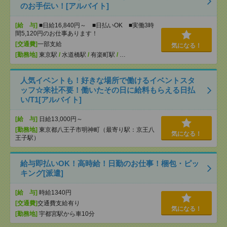
のお手伝い！[アルバイト]
[給 与]
■日給16,840円～ ■日払いOK ■実働3時
間5,120円のお仕事あります！
[交通費]
一部支給
気になる！
[勤務地]
東京駅
/
水道橋駅
/
有楽町駅
/
…
人気イベントも！好きな場所で働けるイベントスタ
ッフ☆来社不要！働いたその日に給料もらえる日払
い/T1[アルバイト]
[給 与]
日給13,000円～
[勤務地]
東京都八王子市明神町（最寄り駅：京王八
気になる！
王子駅）
給与即払いOK！高時給！日勤のお仕事！梱包・ピッ
キング[派遣]
[給 与]
時給1340円
[交通費]
交通費支給有り
気になる！
[勤務地]
宇都宮駅から車10分