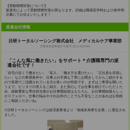
【受動喫煙対策について】
派遣先によって受動喫煙対策が異なります。詳細は職場見学時および条件明
示書にてお伝えいたします！
派遣会社情報
日研トータルソーシング株式会社 メディカルケア事業部
労働者派遣事業許可番号:派13-060060
「こんな風に働きたい」をサポート＊介護職専門の派
遣会社です！
「自宅の近くで働きたい」「収入」「働き方を選びたい」「正社員を目指し
たい」などの希望条件や、仕事上の不満も丁寧にお聞きしてからご紹介する
ので長期でご活躍されている方が多いのが特長です。まずはご希望を聞いた
うえで、ピッタリの求人をご紹介。また安心してお仕事を続けていただくた
め、経験豊富な専任担当者がお仕事開始前はもちろん、お仕事開始後もしっ
かりフォロー。仕事の悩みやそれ以外のことでも不安なことがあればお気軽
にご相談くださいね。
※日研トータルソーシングは経済産業省より「地域未来牽引企業」に選定され
ました。