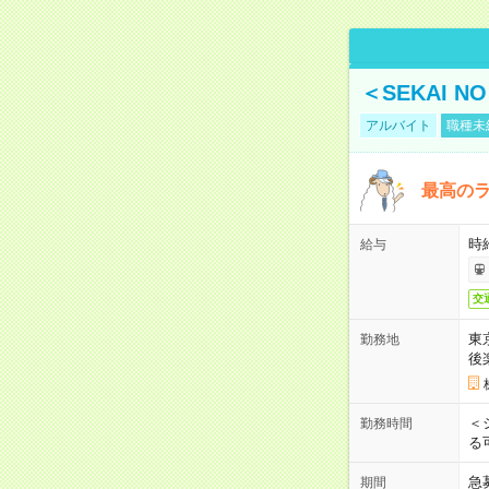
＜SEKAI 
アルバイト
職種未
最高のラ
時
給与
交
東
勤務地
後
＜
勤務時間
る
急
期間