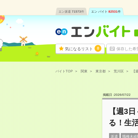
エン派遣
71573
件
エン バイト
82531
件
0
気になるリスト
保存した希
バイトTOP
関東
東京都
荒川区
【週
掲載日 :
2026
/
07
/
22
【週3
る！生
派遣
職種未経