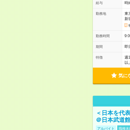
時
給与
東
勤務地
新
9:
勤務時間
即
期間
週
特徴
以
気に
＜日本を代
＠日本武道
アルバイト
職種未