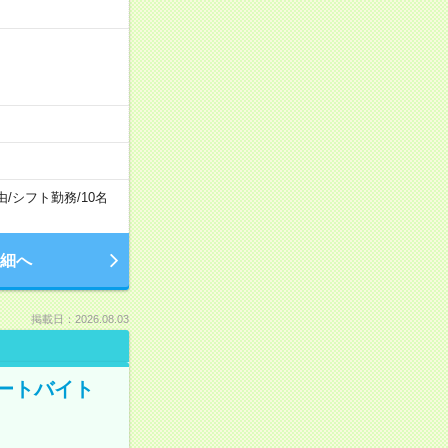
由
/
シフト勤務
/
10名
細へ
掲載日：2026.08.03
ートバイト