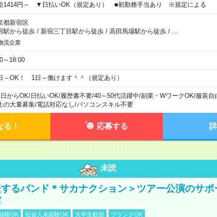
給1414円～ ▼日払いOK（規定あり） ■初勤務手当あり ※規定による
京都新宿区
宿駅から徒歩
/
新宿三丁目駅から徒歩
/
高田馬場駅から徒歩
/
…
物流企業
00～18:00
日～OK！ 1日～働けます＾＾（規定あり）
1日からOK
/
日払いOK
/
履歴書不要
/
40～50代活躍中
/
副業・WワークOK
/
服装自
上の大量募集
/
電話対応なし
/
パソコンスキル不要
なる！
応募する
詳
未読
表するバンド＊サカナクション＞ツアー公演のサポ
館
経験OK
社会人未経験OK
大学生歓迎
ブランクOK