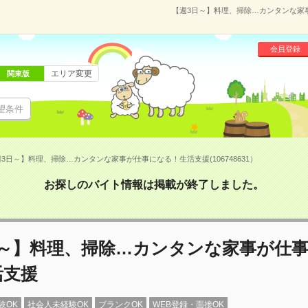
【週3日～】料理、掃除…カンタンな家事
会員登録
エリア変更
関東版
望条件
3日～】料理、掃除…カンタンな家事が仕事になる！生活支援(106748631）
お探しのバイト情報は掲載が終了しました。
日～】料理、掃除…カンタンな家事が仕
活支援
験OK
社会人未経験OK
ブランクOK
WEB登録・面接OK