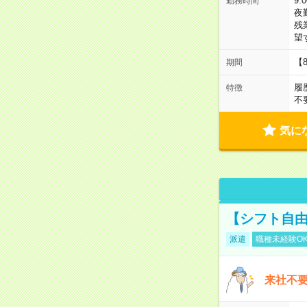
9:
勤務時間
夜
残
望
【
期間
履
特徴
不
気に
【シフト自由
派遣
職種未経験O
来社不要