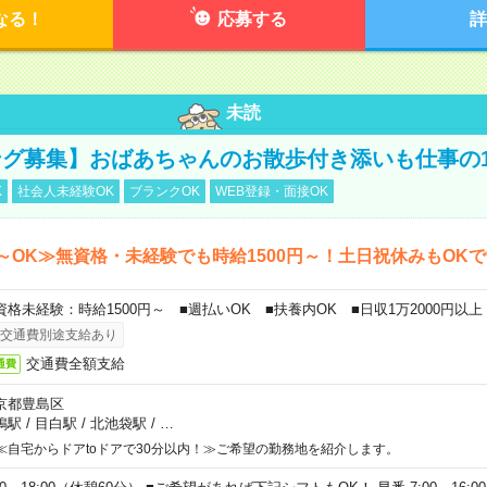
なる！
応募する
詳
未読
グ募集】おばあちゃんのお散歩付き添いも仕事の
K
社会人未経験OK
ブランクOK
WEB登録・面接OK
～OK≫無資格・未経験でも時給1500円～！土日祝休みもOK
資格未経験：時給1500円～ ■週払いOK ■扶養内OK ■日収1万2000円以上
交通費別途支給あり
交通費全額支給
通費
京都豊島区
鴨駅
/
目白駅
/
北池袋駅
/
…
≪自宅からドアtoドアで30分以内！≫ご希望の勤務地を紹介します。