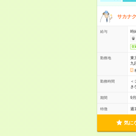
サカナク
時
給与
交
東
勤務地
九
＜シ
勤務時間
き
9
期間
週
特徴
気に