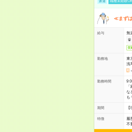
派遣
職種未経験O
≪まずは
無
給与
交
東
勤務地
浅
9:
勤務時間
「
な
も
【
期間
履
特徴
不