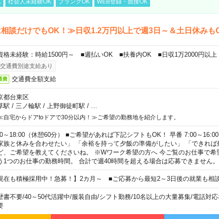
K
社会人未経験OK
ブランクOK
WEB登録・面接OK
相談だけでもOK！≫日収1.2万円以上で週3日～＆土日休みも
資格未経験：時給1500円～ ■週払いOK ■扶養内OK ■日収1万2000円以上
交通費別途支給あり
交通費全額支給
通費
京都台東区
草駅
/
三ノ輪駅
/
上野御徒町駅
/
…
≪自宅からドアtoドアで30分以内！≫ご希望の勤務地を紹介します。
00～18:00（休憩60分） ■ご希望があれば下記シフトもOK！ 早番 7:00～16:00 遅
家族と休みを合わせたい」 「余裕を持って夕飯の準備がしたい」 「できれば
ど、ご希望を教えてくださいね。 ※Wワーク希望の方へ 今ご覧のお仕事で希
う1つのお仕事の勤務時間。 合計で週40時間を超える場合は応募できません。
現在も積極採用中！急募！】2カ月～ ■ご応募から最短2～3日後の就業も相
歴書不要
/
40～50代活躍中
/
服装自由
/
シフト勤務
/
10名以上の大量募集
/
電話対応
要