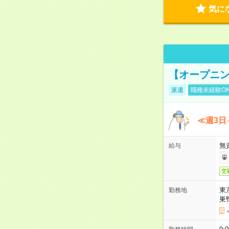
気に
【オープニン
派遣
職種未経験O
≪週3日
無
給与
交
東
勤務地
巣