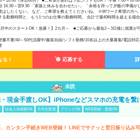
00～18:00（休憩60分） ■ご希望があれば下記シフトもOK！ 早番 7:00～16:00 遅
勤 16:30～翌9:30 「家族と休みを合わせたい」 「余裕を持って夕飯の準備
業はしたくない」 など、ご希望を教えてくださいね。 ※Wワーク希望の方へ
する勤務時間と、もう1つのお仕事の勤務時間。 合計で週40時間を超える場
8月中のスタートOK！急募！】2カ月～ ■ご応募から最短2～3日後に就業が
歴書不要
/
40～50代活躍中
/
服装自由
/
シフト勤務
/
10名以上の大量募集
/
電話対応
要
なる！
応募する
詳
未読
・現金手渡しOK】iPhoneなどスマホの充電を繋
K
社会人未経験OK
大学生歓迎
ブランクOK
WEB登録・面接OK
、カンタン手続きWEB登録！ LINEでサクッと翌日振り込み