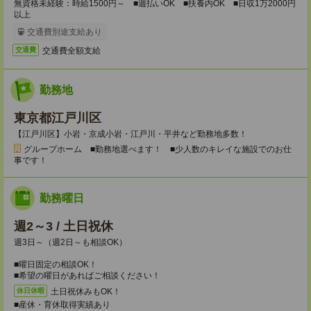
無資格未経験：時給1500円～ ■週払いOK ■扶養内OK ■日収1万2000円
以上
交通費別途支給あり
交通費全額支給
交通費
勤務地
東京都江戸川区
【江戸川区】小岩・京成小岩・江戸川・平井など勤務地多数！
グループホーム ■勤務地選べます！ ■少人数のキレイな施設でのお仕
事です！
勤務曜日
週2～3 / 土日祝休
週3日～（週2日～も相談OK）
■曜日固定の相談OK！
■希望の曜日があればご相談ください！
土日祝休みもOK！
休日休暇
■産休・育休取得実績あり