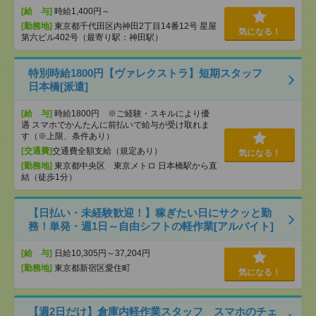
[給 与]
時給1,400円～
[勤務地]
東京都千代田区内神田2丁目14番12号 星屋
気になる！
第六ビル402号（最寄り駅：神田駅）
特別時給1800円【ヴァレクストラ】短期スタッフ
日本橋[派遣]
[給 与]
時給1800円 ※ご経験・スキルにより優
遇 スマホでかんたんに前払いで給与が受け取れま
す（※上限、条件あり）
[交通費]
交通費全額支給（規定あり）
気になる！
[勤務地]
東京都中央区 東京メトロ 日本橋駅から直
結（徒歩1分）
【日払い・未経験歓迎！】稼ぎたい日にサクッと勤
務！単発・週1日～自由シフトの軽作業[アルバイト]
[給 与]
日給10,305円～37,204円
[勤務地]
東京都新宿区愛住町
気になる！
【週2日だけ】倉庫内軽作業スタッフ スマホのチェ