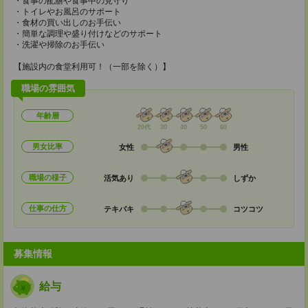
・食事の配膳や食事中の見守り
・トイレやお風呂のサポート
・食材の買い出しのお手伝い
・簡単な調理や盛り付けなどのサポート
・洗濯や掃除のお手伝い
【施設内の食堂利用可！（一部を除く）】
職場の雰囲気
年齢層
20代
30
40
50
60
男女比率
女性
男性
職場の様子
活気あり
しずか
仕事の仕方
テキパキ
コツコツ
募集情報
給与