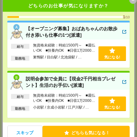
TEL：0120-935-218
どちらのお仕事が気になりますか？
MAIL：
tenshoku@nikken-ts.jp
担当：採用担当
1
/10
メディカルケア事業部 新宿オフィス
東京都新宿区新宿2-3-10 新宿御苑ビル6階
【オープニング募集】おばあちゃんのお散歩
TEL：0120-457-235
付き添いも仕事の1つ[派遣]
MAIL：
tenshoku@nikken-ts.jp
担当：採用担当
無資格未経験：時給1500円～ ■週払
給与
いOK ■扶養内OK ■日収1万2000円
メディカルケア事業部 立川事業所
以上
東京都立川市錦町1-12-14
巣鴨駅 / 目白駅 / 北池袋駅 / …
気になる!
勤務地
TEL：0120-934-200
MAIL：
tenshoku@nikken-ts.jp
担当：採用担当
説明会参加で全員に【現金2千円相当プレゼ
メディカルケア事業部 町田オフィス
ント】生活のお手伝い[派遣]
東京都町田市森野1-7-23 大樹生命町田ビル6F
TEL：0120-453-285
MAIL：
tenshoku@nikken-ts.jp
無資格未経験：時給1500円～ ■週払
給与
担当：採用担当
いOK ■扶養内OK ■日収1万2000円
以上
小岩駅 / 京成小岩駅 / 江戸川駅 / …
気になる!
メディカルケア事業部 横浜オフィス
勤務地
神奈川県横浜市保土ケ谷区神戸町134 横浜ビジネスパークサウスタワー
2F B区画
TEL：0120-901-799
MAIL：
tenshoku@nikken-ts.jp
スキップ
どちらも気になる！
担当：採用担当