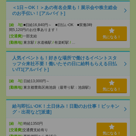
＜1日～OK！＞あの有名企業も！展示会や株主総会
のお手伝い！[アルバイト]
[給 与]
■日給16,840円～ ■日払いOK ■実働3時
間5,120円のお仕事あります！
[交通費]
一部支給
気になる！
[勤務地]
東京駅
/
水道橋駅
/
有楽町駅
/
…
人気イベントも！好きな場所で働けるイベントスタ
ッフ☆来社不要！働いたその日に給料もらえる日払
い/T1[アルバイト]
[給 与]
日給13,000円～
[勤務地]
東京都豊島区南池袋（最寄り駅：池袋駅）
気になる！
給与即払いOK！土日休み！日勤のお仕事！ピッキン
グ・出荷など[派遣]
[給 与]
時給1350円
[交通費]
交通費支給有り
気になる！