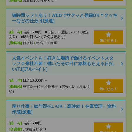
[勤務地]
西船橋駅から車15分
短時間シフトあり！WEBでサクッと登録OK＊クッキ
ーなどの仕分け[派遣]
[給 与]
時給1500円 ■日払い・週払いOK！(規定
あり) ■現金日払いもOK(規定あり)
気になる！
[勤務地]
新宿駅
/
新宿三丁目駅
人気イベントも！好きな場所で働けるイベントスタ
ッフ☆来社不要！働いたその日に給料もらえる日払
い/T1[アルバイト]
[給 与]
日給13,000円～
[勤務地]
東京都千代田区外神田（最寄り駅：秋葉原
気になる！
駅）
座り仕事！給与即払いOK！高時給！在庫管理・資料
作成[派遣]
[給 与]
時給1500円
[交通費]
交通費支給有り