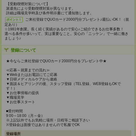
【受動喫煙対策について】
派遣先により受動喫煙対策が異なります。
詳細は職場見学時及び条件明示書にて通知致します。
ご来社登録でQUOカード2000円分プレゼント♪週払いOK！（規
ポイント！
定あり）
☆1981年創業。長く続く実績があるので安心♪ご紹介できるお仕事多数！
選べる条件が多いって、実は重要なこと。安心の「ニッケン」で一緒に働き
ましょう♪
登録について
★今ならご来社登録でQUOカード2000円分をプレゼント中★
≪応募～就業までの流れ≫
▼Webまたはお電話にてご応募
▼日研メディカルケアから連絡
▼面談＆ヒアリングの後、スタッフ登録（TEL登録、WEB登録もOKで
す！）
▼お仕事情報の提供
▼職場見学
▼お仕事スタート
■受付時間
9:00～18:00（月～金）
※上記以外でもお気軽に場所・日程等ご相談下さい
※登録会は面接ではありませんので私服でOK
登録場所