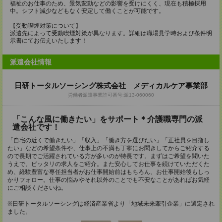
福祉のお仕事のため、景気変動などの影響を受けにくく、現在も積極採用
中。シフト減少などもなく安定して働くことが可能です。
【受動喫煙対策について】
派遣先によって受動喫煙対策が異なります。詳細は職場見学時および条件明
示書にてお伝えいたします！
派遣会社情報
日研トータルソーシング株式会社 メディカルケア事業部
労働者派遣事業許可番号:派13-060060
「こんな風に働きたい」をサポート＊介護職専門の派
遣会社です！
「自宅の近くで働きたい」「収入」「働き方を選びたい」「正社員を目指し
たい」などの希望条件や、仕事上の不満も丁寧にお聞きしてからご紹介する
ので長期でご活躍されている方が多いのが特長です。まずはご希望を聞いた
うえで、ピッタリの求人をご紹介。また安心してお仕事を続けていただくた
め、経験豊富な専任担当者がお仕事開始前はもちろん、お仕事開始後もしっ
かりフォロー。仕事の悩みやそれ以外のことでも不安なことがあればお気軽
にご相談くださいね。
※日研トータルソーシングは経済産業省より「地域未来牽引企業」に選定され
ました。