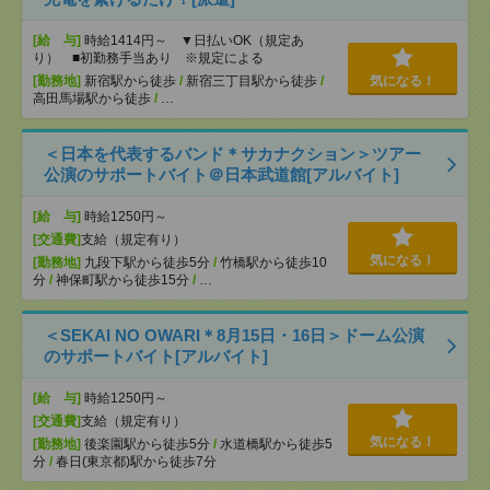
[給 与]
時給1414円～ ▼日払いOK（規定あ
り） ■初勤務手当あり ※規定による
[勤務地]
新宿駅から徒歩
/
新宿三丁目駅から徒歩
/
気になる！
高田馬場駅から徒歩
/
…
＜日本を代表するバンド＊サカナクション＞ツアー
公演のサポートバイト＠日本武道館[アルバイト]
[給 与]
時給1250円～
[交通費]
支給（規定有り）
気になる！
[勤務地]
九段下駅から徒歩5分
/
竹橋駅から徒歩10
分
/
神保町駅から徒歩15分
/
…
＜SEKAI NO OWARI＊8月15日・16日＞ドーム公演
のサポートバイト[アルバイト]
[給 与]
時給1250円～
[交通費]
支給（規定有り）
気になる！
[勤務地]
後楽園駅から徒歩5分
/
水道橋駅から徒歩5
分
/
春日(東京都)駅から徒歩7分