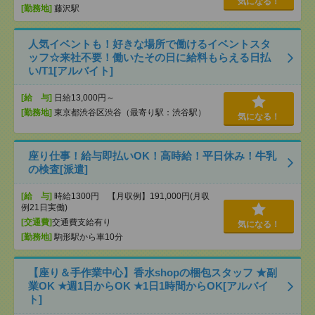
気になる！
[勤務地]
藤沢駅
人気イベントも！好きな場所で働けるイベントスタ
ッフ☆来社不要！働いたその日に給料もらえる日払
い/T1[アルバイト]
[給 与]
日給13,000円～
[勤務地]
東京都渋谷区渋谷（最寄り駅：渋谷駅）
気になる！
座り仕事！給与即払いOK！高時給！平日休み！牛乳
の検査[派遣]
[給 与]
時給1300円 【月収例】191,000円(月収
例21日実働)
[交通費]
交通費支給有り
気になる！
[勤務地]
駒形駅から車10分
【座り＆手作業中心】香水shopの梱包スタッフ ★副
業OK ★週1日からOK ★1日1時間からOK[アルバイ
ト]