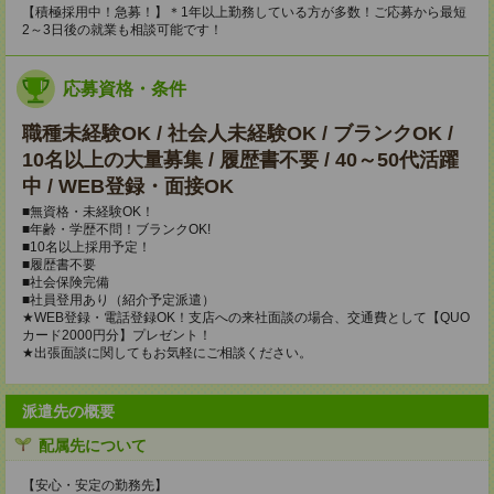
【積極採用中！急募！】＊1年以上勤務している方が多数！ご応募から最短
2～3日後の就業も相談可能です！
応募資格・条件
職種未経験OK / 社会人未経験OK / ブランクOK /
10名以上の大量募集 / 履歴書不要 / 40～50代活躍
中 / WEB登録・面接OK
■無資格・未経験OK！
■年齢・学歴不問！ブランクOK!
■10名以上採用予定！
■履歴書不要
■社会保険完備
■社員登用あり（紹介予定派遣）
★WEB登録・電話登録OK！支店への来社面談の場合、交通費として【QUO
カード2000円分】プレゼント！
★出張面談に関してもお気軽にご相談ください。
派遣先の概要
配属先について
【安心・安定の勤務先】