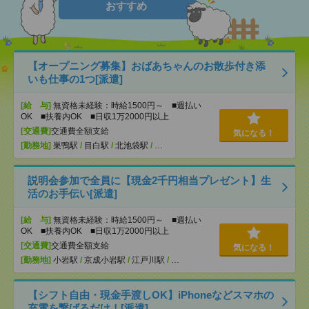
おすすめ
【オープニング募集】おばあちゃんのお散歩付き添
いも仕事の1つ[派遣]
[給 与]
無資格未経験：時給1500円～ ■週払い
OK ■扶養内OK ■日収1万2000円以上
[交通費]
交通費全額支給
気になる！
[勤務地]
巣鴨駅
/
目白駅
/
北池袋駅
/
…
説明会参加で全員に【現金2千円相当プレゼント】生
活のお手伝い[派遣]
[給 与]
無資格未経験：時給1500円～ ■週払い
OK ■扶養内OK ■日収1万2000円以上
[交通費]
交通費全額支給
気になる！
[勤務地]
小岩駅
/
京成小岩駅
/
江戸川駅
/
…
【シフト自由・現金手渡しOK】iPhoneなどスマホの
充電を繋げるだけ！[派遣]