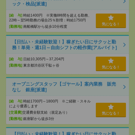
ック・検品[派遣]
[給 与]
時給1400円 ※実働8時間を超える勤務、
22時～翌5時勤務の場合25％割増：時給1750円
気になる！
[勤務地]
南船橋駅から徒歩10分程度
【日払い・未経験歓迎！】稼ぎたい日にサクッと勤
務！単発・週1日～自由シフトの軽作業[アルバイト]
[給 与]
日給10,305円～37,204円
[勤務地]
東京都渋谷区千駄ヶ谷
気になる！
オープニングスタッフ【ゴヤール】案内業務 販売
なし 銀座[派遣]
[給 与]
時給1700円～1800円 ※ご経験・スキル
により優遇します
[交通費]
交通費全額支給（規定あり）
気になる！
[勤務地]
銀座駅から徒歩3分
【日払い・未経験歓迎！】稼ぎたい日にサクッと勤