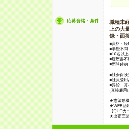
応募資格・条件
職種未経験
上の大量募
録・面接
■資格・経
■学歴不問
■10名以
■履歴書不
■面談確約
■社会保険
■社員登用
■昇給・
(直接雇用
★志望動機
★WEB登
【QUOカ
★出張面