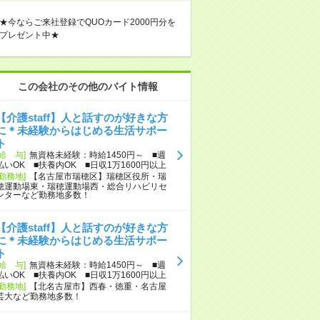
★今ならご来社登録でQUOカード2000円分を
プレゼント中★
この会社のその他のバイト情報
【介護staff】人と話すのが好きな方
に＊未経験からはじめる生活サポー
ト
[給 与]
無資格未経験：時給1450円～ ■週
払いOK ■扶養内OK ■日収1万1600円以上
[勤務地]
【名古屋市瑞穂区】瑞穂区役所・瑞
穂運動場東・瑞穂運動場西・総合リハビリセ
ンターなど勤務地多数！
【介護staff】人と話すのが好きな方
に＊未経験からはじめる生活サポー
ト
[給 与]
無資格未経験：時給1450円～ ■週
払いOK ■扶養内OK ■日収1万1600円以上
[勤務地]
【北名古屋市】西春・徳重・名古屋
芸大など勤務地多数！