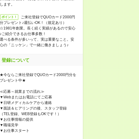
します。
ご来社登録でQUOカード2000円
ポイント！
分プレゼント♪週払いOK！（規定あり）
☆1981年創業。長く続く実績があるので安心
♪ご紹介できるお仕事多数！
選べる条件が多いって、実は重要なこと。安
心の「ニッケン」で一緒に働きましょう♪
登録について
★今ならご来社登録でQUOカード2000円分を
プレゼント中★
≪応募～就業までの流れ≫
▼Webまたはお電話にてご応募
▼日研メディカルケアから連絡
▼面談＆ヒアリングの後、スタッフ登録
（TEL登録、WEB登録もOKです！）
▼お仕事情報の提供
▼職場見学
▼お仕事スタート