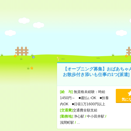
【オープニング募集】おばあちゃ
お散歩付き添いも仕事の1つ[派遣]
[給 与]
無資格未経験：時給
1450円～ ■週払いOK ■扶養
気に
内OK ■日収1万1600円以上
[交通費]
交通費全額支給
[勤務地]
浄心駅
/
中小田井駅
/
浅間町駅
/
…