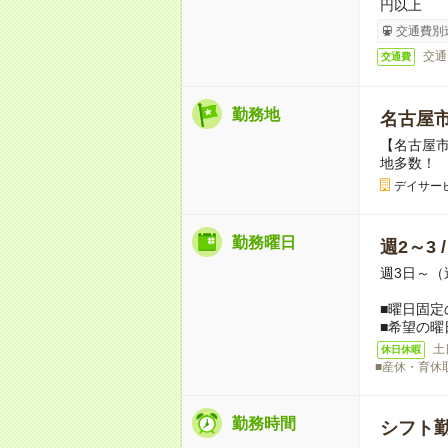
円以上
交通費別
交通
交通費
勤務地
名古屋
【名古屋
地多数！
デイサー
勤務曜日
週2～3 
週3日～（
■曜日固定
■希望の曜
土
休日休暇
■産休・育休
勤務時間
シフト勤