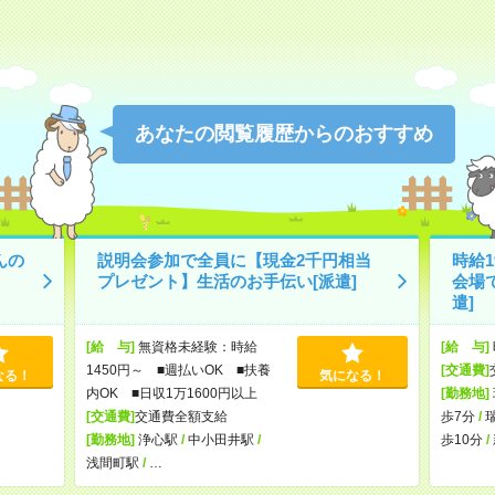
あなたの閲覧履歴からのおすすめ
んの
説明会参加で全員に【現金2千円相当
時給
プレゼント】生活のお手伝い[派遣]
会場
遣]
[給 与]
無資格未経験：時給
[給 与]
1450円～ ■週払いOK ■扶養
[交通費]
なる！
気になる！
内OK ■日収1万1600円以上
[勤務地]
[交通費]
交通費全額支給
歩7分
/
[勤務地]
浄心駅
/
中小田井駅
/
歩10分
/
浅間町駅
/
…