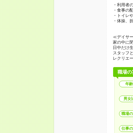
・利用者
・食事の
・トイレ
・体操、
≪デイサ
家の中に
日中だけ
スタッフ
レクリエ
職場の
年齢
男女
職場の
仕事の