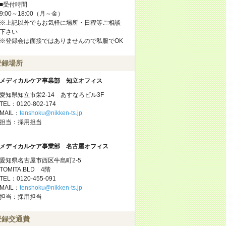
■受付時間
9:00～18:00（月～金）
※上記以外でもお気軽に場所・日程等ご相談
下さい
※登録会は面接ではありませんので私服でOK
登録場所
メディカルケア事業部 知立オフィス
愛知県知立市栄2-14 あすなろビル3F
TEL：0120-802-174
MAIL：
tenshoku@nikken-ts.jp
担当：採用担当
メディカルケア事業部 名古屋オフィス
愛知県名古屋市西区牛島町2-5
TOMITA.BLD 4階
TEL：0120-455-091
MAIL：
tenshoku@nikken-ts.jp
担当：採用担当
登録交通費