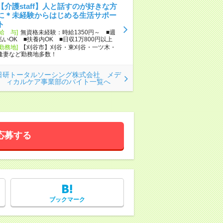
【介護staff】人と話すのが好きな方
に＊未経験からはじめる生活サポー
ト
[給 与]
無資格未経験：時給1350円～ ■週
払いOK ■扶養内OK ■日収1万800円以上
[勤務地]
【刈谷市】刈谷・東刈谷・一ツ木・
逢妻など勤務地多数！
日研トータルソーシング株式会社 メデ
ィカルケア事業部のバイト一覧へ
応募する
ブックマーク