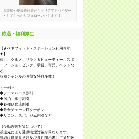
看護師や現場経験者がキャリアアドバイザー
としてしっかりフォローいたします！
待遇・福利厚生
【★ベネフィット・ステーション利用可能
★】
旅行、グルメ、リラク＆ビューティー、スポ
ーツ、ショッピング、学習、育児、ペットな
ど
各種ジャンルのお得な特典多数！
＜一例＞
◆テーマパーク割引
◆宿泊、旅行割引
◆各種飲食店割引
◆飲食チェーン店クーポン
◆サロン、スパ、ジム割引など
【受動喫煙対策について】
派遣先により受動喫煙対策が異なります。
詳細は職場見学時及び条件明示書にて通知致