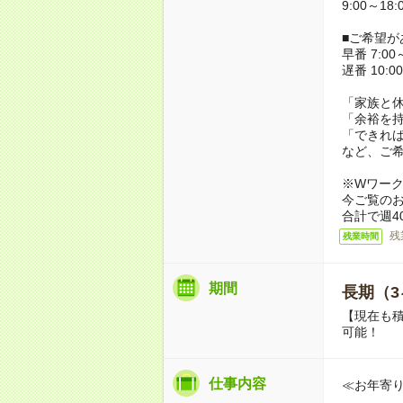
9:00～18
■ご希望が
早番 7:00～
遅番 10:00
「家族と
「余裕を
「できれ
など、ご
※Wワー
今ご覧の
合計で週4
残
残業時間
期間
長期（3
【現在も積
可能！
仕事内容
≪お年寄