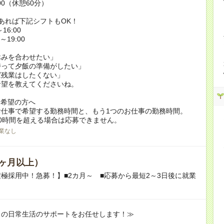
:00（休憩60分）
あれば下記シフトもOK！
16:00
～19:00
休みを合わせたい」
持って夕飯の準備がしたい」
ば残業はしたくない」
希望を教えてくださいね。
ク希望の方へ
お仕事で希望する勤務時間と、もう1つのお仕事の勤務時間。
0時間を超える場合は応募できません。
業なし
ヶ月以上）
極採用中！急募！】■2カ月～ ■応募から最短2～3日後に就業
りの日常生活のサポートをお任せします！≫