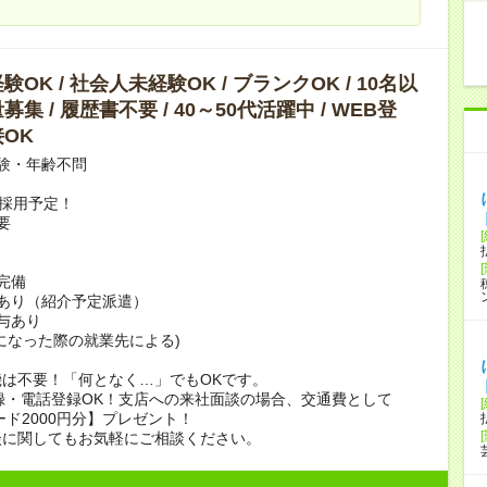
OK / 社会人未経験OK / ブランクOK / 10名以
集 / 履歴書不要 / 40～50代活躍中 / WEB登
OK
験・年齢不問
上採用予定！
要
完備
あり（紹介予定派遣）
賞与あり
になった際の就業先による)
は不要！「何となく…」でもOKです。
録・電話登録OK！支店への来社面談の場合、交通費として
ード2000円分】プレゼント！
談に関してもお気軽にご相談ください。