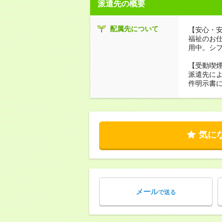
派遣先の概要
配属先について
【安心・
福祉のお
用中。シ
【受動喫
派遣先に
件明示書
気に
メール
で送る