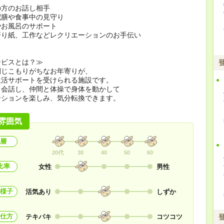
の方のお話し相手
配膳や食事中の見守り
やお風呂のサポート
折り紙、工作などレクリエーションのお手伝い
ービスとは？≫
閉じこもりがちなお年寄りが、
生活サポートを受けられる施設です。
と会話し、仲間と体操で身体を動かして
ーションを楽しみ、気分転換できます。
雰囲気
層
20代
30
40
50
60
比率
女性
男性
様子
活気あり
しずか
仕方
テキパキ
コツコツ