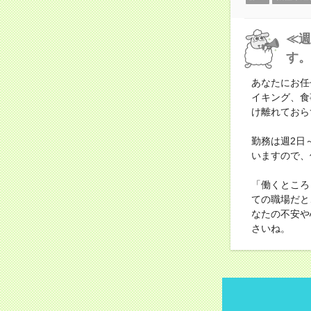
≪週
す。
あなたにお任
イキング、食
け離れておら
勤務は週2日
いますので、
「働くところ
ての職場だと
なたの不安や
さいね。