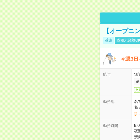
【オープニン
派遣
職種未経験O
≪週3日
無
給与
交
名
勤務地
名
9:
勤務時間
夜
残