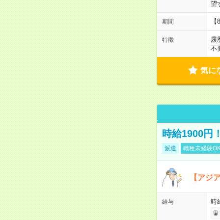
望
【
期間
履
特徴
不
気に
時給1900
派遣
職種未経験O
【アジ
時給
給与