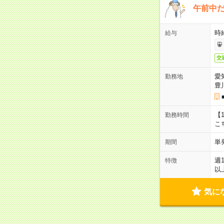
午前中だ
時給
給与
交
愛
勤務地
豊
【1
勤務時間
こ
単
期間
週
特徴
以
気に