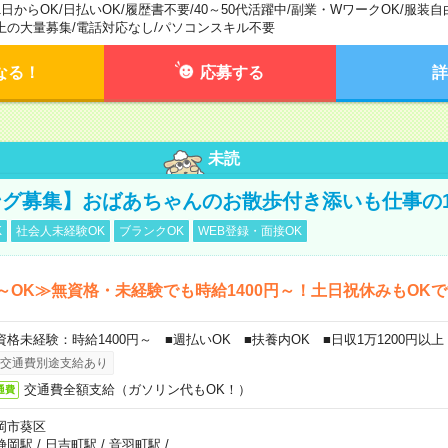
1日からOK
/
日払いOK
/
履歴書不要
/
40～50代活躍中
/
副業・WワークOK
/
服装自
上の大量募集
/
電話対応なし
/
パソコンスキル不要
なる！
応募する
詳
未読
グ募集】おばあちゃんのお散歩付き添いも仕事の
K
社会人未経験OK
ブランクOK
WEB登録・面接OK
～OK≫無資格・未経験でも時給1400円～！土日祝休みもOK
資格未経験：時給1400円～ ■週払いOK ■扶養内OK ■日収1万1200円以上
交通費別途支給あり
交通費全額支給（ガソリン代もOK！）
通費
岡市葵区
静岡駅
/
日吉町駅
/
音羽町駅
/
…