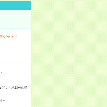
料ゲット！
/
…
:00 など こちら以外の時
月～