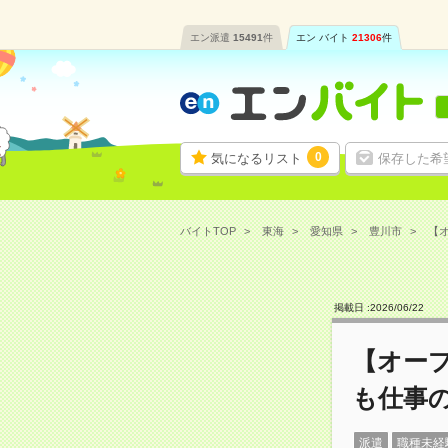
エン派遣
15491
件
エン バイト
21306
件
0
気になるリスト
保存した希
バイトTOP
東海
愛知県
豊川市
【オ
掲載日 :
2026
/
06
/
22
【オー
も仕事の
派遣
職種未経