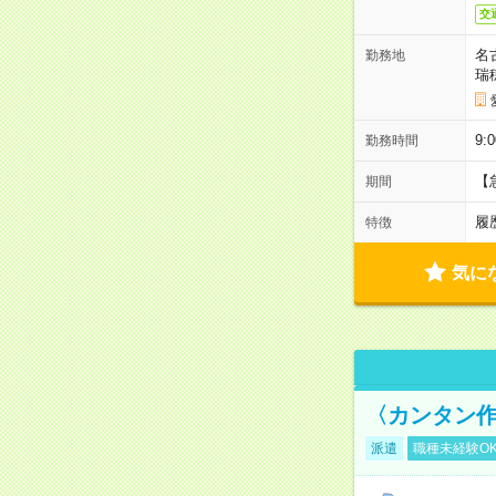
交
名
勤務地
瑞
9:
勤務時間
【
期間
履
特徴
気に
〈カンタン
派遣
職種未経験O