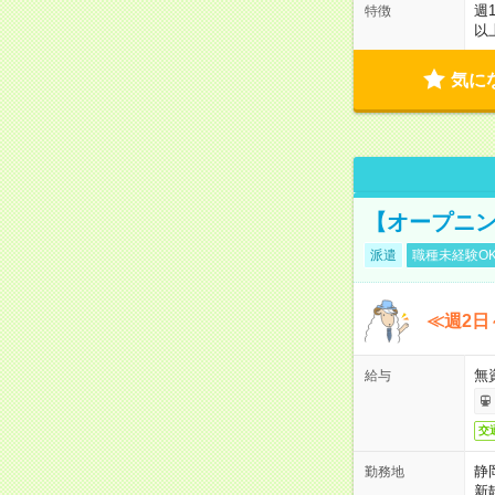
週
特徴
以
気に
【オープニン
派遣
職種未経験O
≪週2日
無
給与
交
静
勤務地
新