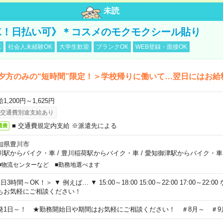
未読
K！日払い可》＊コスメのモクモクシール貼り
K
社会人未経験OK
大学生歓迎
ブランクOK
WEB登録・面接OK
夕方のみの“短時間”限定！＞学校帰りに働いて…翌日にはお給
1,200円～1,625円
交通費別途支給あり
■ 交通費規定内支給 ※派遣先による
通費
知県豊川市
川駅からバイク・車
/
豊川稲荷駅からバイク・車
/
愛知御津駅からバイク・車
■物流センターなど ■勤務地選べます
日3時間～OK！＞ ▼ 例えば… ▼ 15:00～18:00 15:00～22:00 17:00～22
もお気軽にご相談ください！
発1日～！ ★勤務開始日や期間はお気軽にご相談ください！ ＃8月～ ＃9