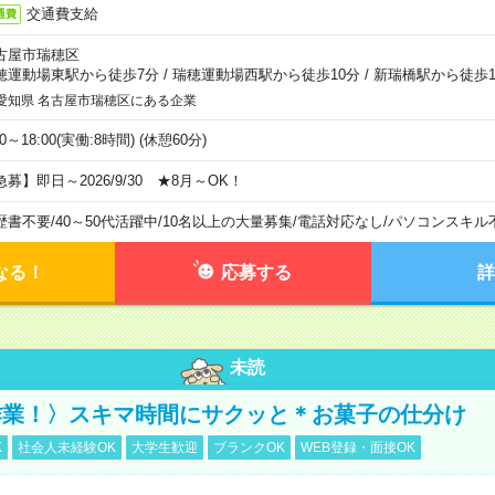
交通費支給
通費
古屋市瑞穂区
穂運動場東駅から徒歩7分
/
瑞穂運動場西駅から徒歩10分
/
新瑞橋駅から徒歩1
愛知県 名古屋市瑞穂区にある企業
00～18:00(実働:8時間) (休憩60分)
急募】即日～2026/9/30 ★8月～OK！
歴書不要
/
40～50代活躍中
/
10名以上の大量募集
/
電話対応なし
/
パソコンスキル
なる！
応募する
詳
未読
作業！〉スキマ時間にサクッと＊お菓子の仕分け
K
社会人未経験OK
大学生歓迎
ブランクOK
WEB登録・面接OK