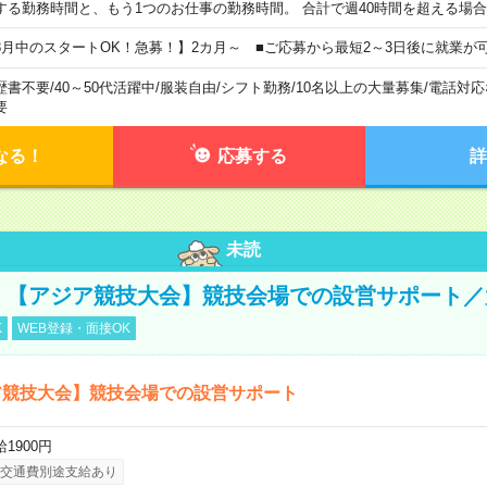
する勤務時間と、もう1つのお仕事の勤務時間。 合計で週40時間を超える場
8月中のスタートOK！急募！】2カ月～ ■ご応募から最短2～3日後に就業が
歴書不要
/
40～50代活躍中
/
服装自由
/
シフト勤務
/
10名以上の大量募集
/
電話対応
要
なる！
応募する
詳
未読
円！【アジア競技大会】競技会場での設営サポート
K
WEB登録・面接OK
ア競技大会】競技会場での設営サポート
1900円
交通費別途支給あり