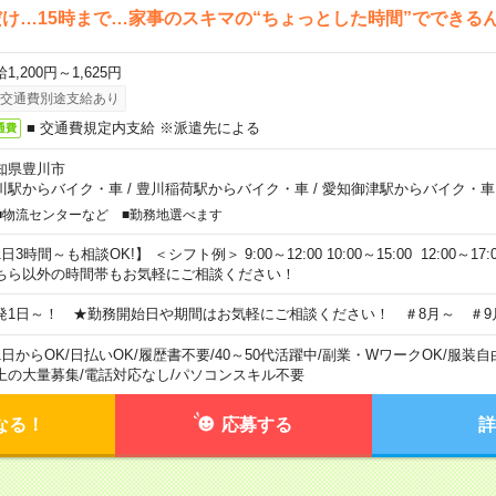
け…15時まで…家事のスキマの“ちょっとした時間”でできる
1,200円～1,625円
交通費別途支給あり
■ 交通費規定内支給 ※派遣先による
通費
知県豊川市
川駅からバイク・車
/
豊川稲荷駅からバイク・車
/
愛知御津駅からバイク・車
■物流センターなど ■勤務地選べます
日3時間～も相談OK!】 ＜シフト例＞ 9:00～12:00 10:00～15:00 12:00～17:00
ちら以外の時間帯もお気軽にご相談ください！
発1日～！ ★勤務開始日や期間はお気軽にご相談ください！ ＃8月～ ＃9
1日からOK
/
日払いOK
/
履歴書不要
/
40～50代活躍中
/
副業・WワークOK
/
服装自
上の大量募集
/
電話対応なし
/
パソコンスキル不要
なる！
応募する
詳