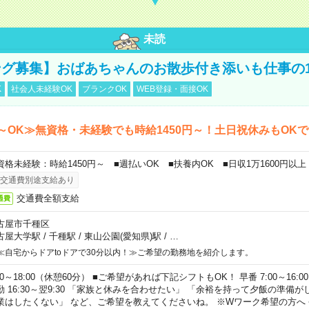
未読
グ募集】おばあちゃんのお散歩付き添いも仕事の
K
社会人未経験OK
ブランクOK
WEB登録・面接OK
～OK≫無資格・未経験でも時給1450円～！土日祝休みもOK
資格未経験：時給1450円～ ■週払いOK ■扶養内OK ■日収1万1600円以上
交通費別途支給あり
交通費全額支給
通費
古屋市千種区
古屋大学駅
/
千種駅
/
東山公園(愛知県)駅
/
…
≪自宅からドアtoドアで30分以内！≫ご希望の勤務地を紹介します。
00～18:00（休憩60分） ■ご希望があれば下記シフトもOK！ 早番 7:00～16:00 遅
勤 16:30～翌9:30 「家族と休みを合わせたい」 「余裕を持って夕飯の準備
業はしたくない」 など、ご希望を教えてくださいね。 ※Wワーク希望の方へ