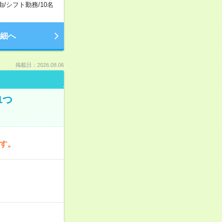
由
/
シフト勤務
/
10名
細へ
掲載日：2026.08.06
1つ
です。