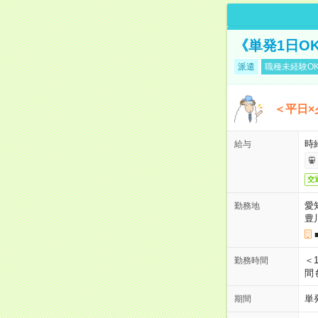
《単発1日O
派遣
職種未経験O
＜平日×
時給
給与
交
愛
勤務地
豊
＜1
勤務時間
間
単
期間