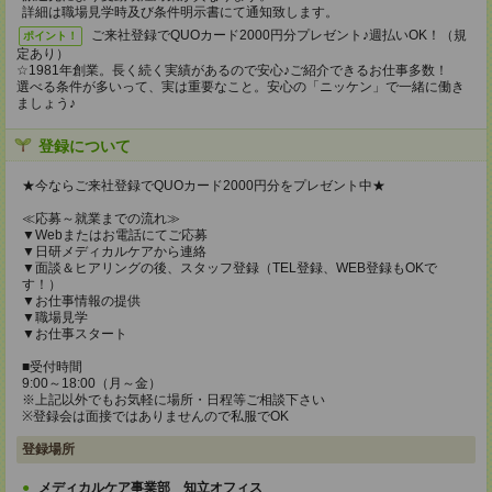
詳細は職場見学時及び条件明示書にて通知致します。
ご来社登録でQUOカード2000円分プレゼント♪週払いOK！（規
ポイント！
定あり）
☆1981年創業。長く続く実績があるので安心♪ご紹介できるお仕事多数！
選べる条件が多いって、実は重要なこと。安心の「ニッケン」で一緒に働き
ましょう♪
登録について
★今ならご来社登録でQUOカード2000円分をプレゼント中★
≪応募～就業までの流れ≫
▼Webまたはお電話にてご応募
▼日研メディカルケアから連絡
▼面談＆ヒアリングの後、スタッフ登録（TEL登録、WEB登録もOKで
す！）
▼お仕事情報の提供
▼職場見学
▼お仕事スタート
■受付時間
9:00～18:00（月～金）
※上記以外でもお気軽に場所・日程等ご相談下さい
※登録会は面接ではありませんので私服でOK
登録場所
メディカルケア事業部 知立オフィス