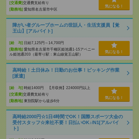
[交通費]
交通費支給有り
気になる！
[勤務地]
愛知県名古屋市中区
障がい者グループホームの世話人・生活支援員【覚
王山】[アルバイト]
[給 与]
日給7,125円～14,700円
[勤務地]
愛知県名古屋市千種区姫池通1-15アベニー
気になる！
ル姫池通203（最寄り駅：東山線覚王山駅）
高時給！土日休み！日勤のお仕事！ピッキング作業
[派遣]
[給 与]
時給1400円 【月収例】224000円以上
[交通費]
交通費支給有り
気になる！
[勤務地]
東別院駅から徒歩6分
高時給2000円☆1日4時間でOK！国際スポーツ大会の
受付スタッフ☆来社不要！日払いOK♪/N1[アルバイ
ト]