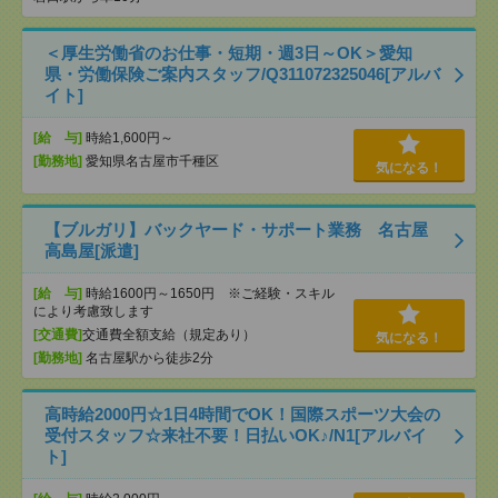
＜厚生労働省のお仕事・短期・週3日～OK＞愛知
県・労働保険ご案内スタッフ/Q311072325046[アルバ
イト]
[給 与]
時給1,600円～
[勤務地]
愛知県名古屋市千種区
気になる！
【ブルガリ】バックヤード・サポート業務 名古屋
高島屋[派遣]
[給 与]
時給1600円～1650円 ※ご経験・スキル
により考慮致します
[交通費]
交通費全額支給（規定あり）
気になる！
[勤務地]
名古屋駅から徒歩2分
高時給2000円☆1日4時間でOK！国際スポーツ大会の
受付スタッフ☆来社不要！日払いOK♪/N1[アルバイ
ト]