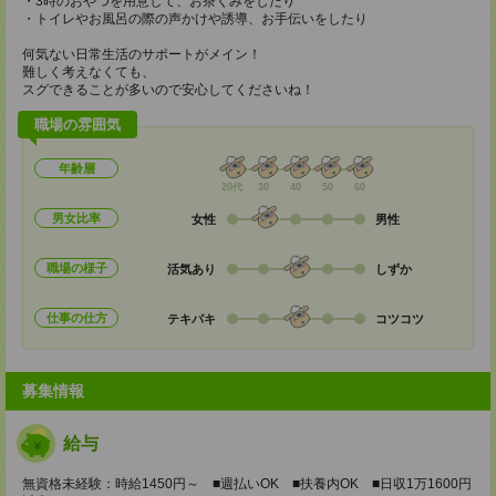
・3時のおやつを用意して、お茶くみをしたり
・トイレやお風呂の際の声かけや誘導、お手伝いをしたり
何気ない日常生活のサポートがメイン！
難しく考えなくても、
スグできることが多いので安心してくださいね！
職場の雰囲気
年齢層
20代
30
40
50
60
男女比率
女性
男性
職場の様子
活気あり
しずか
仕事の仕方
テキパキ
コツコツ
募集情報
給与
無資格未経験：時給1450円～ ■週払いOK ■扶養内OK ■日収1万1600円