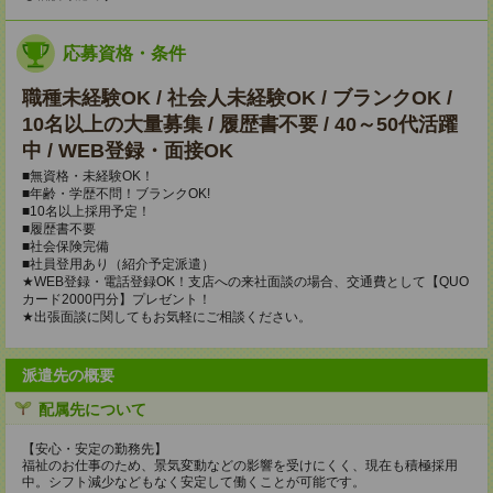
応募資格・条件
職種未経験OK / 社会人未経験OK / ブランクOK /
10名以上の大量募集 / 履歴書不要 / 40～50代活躍
中 / WEB登録・面接OK
■無資格・未経験OK！
■年齢・学歴不問！ブランクOK!
■10名以上採用予定！
■履歴書不要
■社会保険完備
■社員登用あり（紹介予定派遣）
★WEB登録・電話登録OK！支店への来社面談の場合、交通費として【QUO
カード2000円分】プレゼント！
★出張面談に関してもお気軽にご相談ください。
派遣先の概要
配属先について
【安心・安定の勤務先】
福祉のお仕事のため、景気変動などの影響を受けにくく、現在も積極採用
中。シフト減少などもなく安定して働くことが可能です。