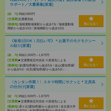
サポート／大量募集[派遣]
[給 与]
時給1900円
[交通費]
交通費支給
気になる！
[勤務地]
瑞穂運動場東駅から徒歩7分
/
瑞穂運動場
西駅から徒歩10分
/
新瑞橋駅から徒歩10分
《単発1日OK！日払い可》＊お菓子のモクモクシー
ル貼り[派遣]
[給 与]
時給1,500円～1,875円
[交通費]
■ 交通費規定内支給 ※派遣先による
気になる！
[勤務地]
栄(愛知県)駅から徒歩5分
/
金山(愛知県)駅
から徒歩5分
/
伏見(愛知県)駅から徒歩5分
/
…
〈カンタン作業！〉スキマ時間にサクッと＊文房具
の仕分け[派遣]
[給 与]
時給1,500円～1,875円
[交通費]
■ 交通費規定内支給 ※派遣先による
気になる！
[勤務地]
星ケ丘(愛知県)駅から徒歩5分
/
名古屋大学
駅から徒歩5分
/
今池(愛知県)駅から徒歩5分
/
…