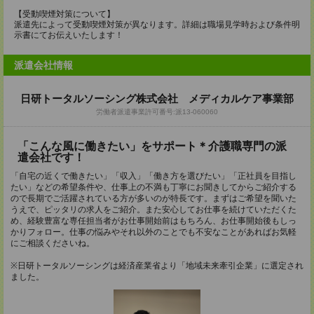
【受動喫煙対策について】
派遣先によって受動喫煙対策が異なります。詳細は職場見学時および条件明
示書にてお伝えいたします！
派遣会社情報
日研トータルソーシング株式会社 メディカルケア事業部
労働者派遣事業許可番号:派13-060060
「こんな風に働きたい」をサポート＊介護職専門の派
遣会社です！
「自宅の近くで働きたい」「収入」「働き方を選びたい」「正社員を目指し
たい」などの希望条件や、仕事上の不満も丁寧にお聞きしてからご紹介する
ので長期でご活躍されている方が多いのが特長です。まずはご希望を聞いた
うえで、ピッタリの求人をご紹介。また安心してお仕事を続けていただくた
め、経験豊富な専任担当者がお仕事開始前はもちろん、お仕事開始後もしっ
かりフォロー。仕事の悩みやそれ以外のことでも不安なことがあればお気軽
にご相談くださいね。
※日研トータルソーシングは経済産業省より「地域未来牽引企業」に選定され
ました。