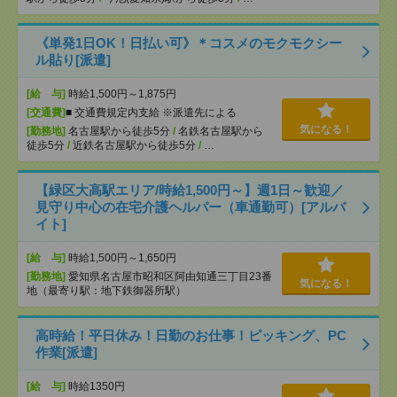
《単発1日OK！日払い可》＊コスメのモクモクシー
ル貼り[派遣]
[給 与]
時給1,500円～1,875円
[交通費]
■ 交通費規定内支給 ※派遣先による
気になる！
[勤務地]
名古屋駅から徒歩5分
/
名鉄名古屋駅から
徒歩5分
/
近鉄名古屋駅から徒歩5分
/
…
【緑区大高駅エリア/時給1,500円～】週1日～歓迎／
見守り中心の在宅介護ヘルパー（車通勤可）[アルバ
イト]
[給 与]
時給1,500円～1,650円
[勤務地]
愛知県名古屋市昭和区阿由知通三丁目23番
気になる！
地（最寄り駅：地下鉄御器所駅）
高時給！平日休み！日勤のお仕事！ピッキング、PC
作業[派遣]
[給 与]
時給1350円