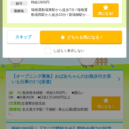
時給1900円
給与
メール
LINE
で送る
で送る
瑞穂運動場東駅から徒歩7分 / 瑞穂運
勤務地
気になる!
動場西駅から徒歩10分 / 新瑞橋駅から
徒歩10分
シェア
ツイート
ブックマーク
スキップ
どちらも気になる！
あなたの閲覧履歴からの
しばらく表示しない
おすすめ
【オープニング募集】おばあちゃんのお散歩付き添
いも仕事の1つ[派遣]
[給 与]
無資格未経験：時給1450円～ ■週払い
OK ■扶養内OK ■日収1万1600円以上
[交通費]
交通費全額支給
気になる！
[勤務地]
名古屋大学駅
/
千種駅
/
東山公園(愛知県)駅
/
…
時給1900円！【アジア競技大会】競技会場での設営