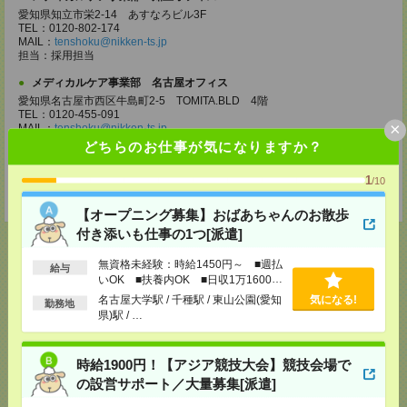
愛知県知立市栄2-14 あすなろビル3F
TEL：0120-802-174
MAIL：
tenshoku@nikken-ts.jp
担当：採用担当
メディカルケア事業部 名古屋オフィス
愛知県名古屋市西区牛島町2-5 TOMITA.BLD 4階
TEL：0120-455-091
×
MAIL：
tenshoku@nikken-ts.jp
担当：採用担当
どちらのお仕事が気になりますか？
登録交通費
1
/10
★今ならご来社登録でQUOカード2000円分をプレゼント中★
【オープニング募集】おばあちゃんのお散歩
付き添いも仕事の1つ[派遣]
無資格未経験：時給1450円～ ■週払
給与
いOK ■扶養内OK ■日収1万1600円
応募ページへ
以上
名古屋大学駅 / 千種駅 / 東山公園(愛知
気になる!
勤務地
県)駅 / …
気になる！
電話応募
時給1900円！【アジア競技大会】競技会場で
の設営サポート／大量募集[派遣]