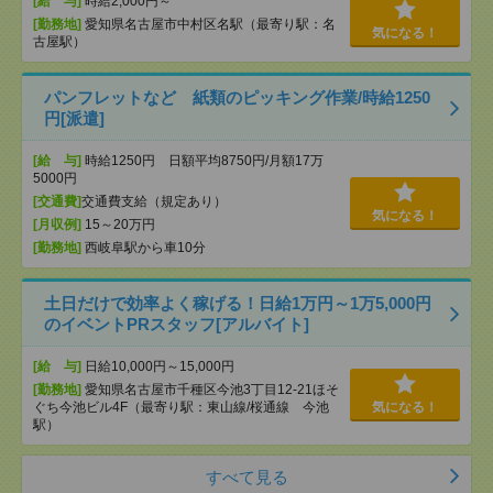
[給 与]
時給2,000円～
[勤務地]
愛知県名古屋市中村区名駅（最寄り駅：名
気になる！
古屋駅）
パンフレットなど 紙類のピッキング作業/時給1250
円[派遣]
[給 与]
時給1250円 日額平均8750円/月額17万
5000円
[交通費]
交通費支給（規定あり）
気になる！
[月収例]
15～20万円
[勤務地]
西岐阜駅から車10分
土日だけで効率よく稼げる！日給1万円～1万5,000円
のイベントPRスタッフ[アルバイト]
[給 与]
日給10,000円～15,000円
[勤務地]
愛知県名古屋市千種区今池3丁目12-21ほそ
ぐち今池ビル4F（最寄り駅：東山線/桜通線 今池
気になる！
駅）
すべて見る