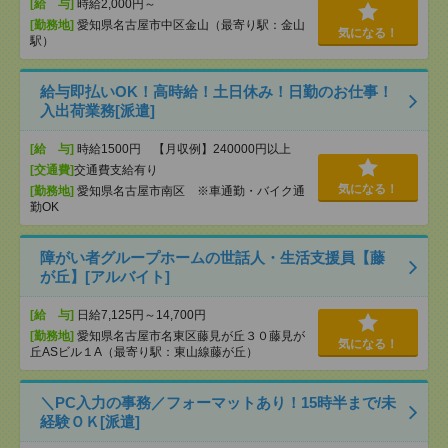
[給 与]
時給2,000円～
[勤務地]
愛知県名古屋市中区金山（最寄り駅：金山
気になる！
駅）
給与即払いOK！高時給！土日休み！日勤のお仕事！
入出荷業務[派遣]
[給 与]
時給1500円 【月収例】240000円以上
[交通費]
交通費支給有り
気になる！
[勤務地]
愛知県名古屋市南区 ※車通勤・バイク通
勤OK
障がい者グループホームの世話人・生活支援員【藤
が丘】[アルバイト]
[給 与]
日給7,125円～14,700円
[勤務地]
愛知県名古屋市名東区藤見が丘３０藤見が
気になる！
丘ASビル１A（最寄り駅：東山線藤が丘）
＼PC入力の事務／フォーマットあり！15時半まで/未
経験ＯＫ[派遣]