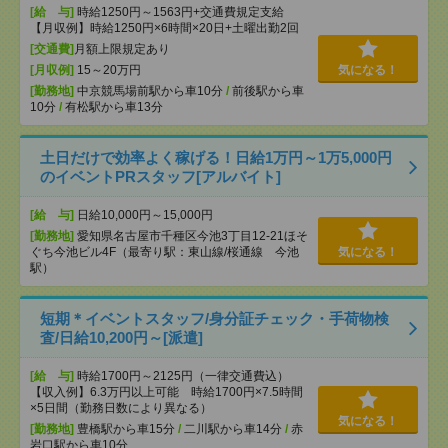
[給 与]
時給1250円～1563円+交通費規定支給
【月収例】時給1250円×6時間×20日+土曜出勤2回
[交通費]
月額上限規定あり
[月収例]
15～20万円
気になる！
[勤務地]
中京競馬場前駅から車10分
/
前後駅から車
10分
/
有松駅から車13分
土日だけで効率よく稼げる！日給1万円～1万5,000円
のイベントPRスタッフ[アルバイト]
[給 与]
日給10,000円～15,000円
[勤務地]
愛知県名古屋市千種区今池3丁目12-21ほそ
ぐち今池ビル4F（最寄り駅：東山線/桜通線 今池
気になる！
駅）
短期＊イベントスタッフ/身分証チェック・手荷物検
査/日給10,200円～[派遣]
[給 与]
時給1700円～2125円（一律交通費込）
【収入例】6.3万円以上可能 時給1700円×7.5時間
×5日間（勤務日数により異なる）
気になる！
[勤務地]
豊橋駅から車15分
/
二川駅から車14分
/
赤
岩口駅から車10分