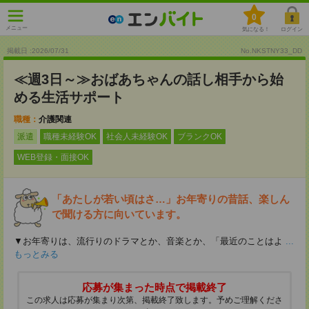
0
メニュー
気になる！
ログイン
掲載日 :2026
/
07
/
31
No.NKSTNY33_DD
≪週3日～≫おばあちゃんの話し相手から始
める生活サポート
職種：
介護関連
派遣
職種未経験OK
社会人未経験OK
ブランクOK
WEB登録・面接OK
「あたしが若い頃はさ…」お年寄りの昔話、楽しん
で聞ける方に向いています。
▼お年寄りは、流行りのドラマとか、音楽とか、「最近のことはよ
...
もっとみる
応募が集まった時点で掲載終了
この求人は応募が集まり次第、掲載終了致します。予めご理解くださ