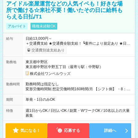
アイドル楽屋運営などの人気イベも！好きな場
所で働ける☆来社不要！働いたその日に給料も
らえる日払/T1
アルバイト
職種未経験OK
日給13,000円～
給与
＋交通費支給 ★交通費全額支給！ ┗案件により規定あり ★日払
いOK！（規定あり） ┗働いたその日に現金GET♪ お仕事後はコ
交通費別途支給あり
ンビニATMから 日払い分を引き落とせます！ 【試用期間】試
用期間なし
東京都中野区
勤務地
東京都中野区中野五丁目（最寄り駅：中野駅）
株式会社ワンベルウッズ
勤務時間は指定なし
勤務時間
変形労働時間制 想定労働時間160時間/月 【シフト例】 ・8：00
～21：00
単発・1日のみOK
期間
週1日からOK / 日払いOK / 副業・WワークOK / 10名以上の大量
特徴
募集
気になる！
応募する
詳細へ