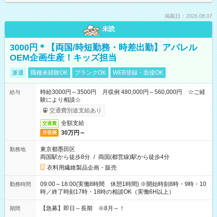
掲載日：2026.08.07
未読
3000円＊【両国/時短勤務・時差出勤】アパレル
OEM企画生産！キッズ担当
派遣
職種未経験OK
ブランクOK
WEB登録・面接OK
時給3000円～3500円 月収例 480,000円～560,000円 ☆ご経
給与
験により相談☆
交通費別途支給あり
全額支給
交通費
30万円～
月収例
東京都墨田区
勤務地
両国駅から徒歩8分
/
両国(都営線)駅から徒歩4分
衣料用繊維製品企画・販売
09:00～18:00(実働8時間 休憩1時間) ※開始時刻8時・9時・10
勤務時間
時／終了時刻17時・18時の相談OK（実働6H以上）
【急募】即日～長期 ※8月～！
期間