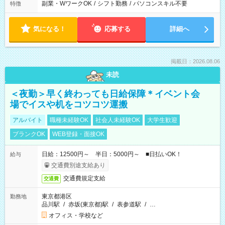
副業・WワークOK
/
シフト勤務
/
パソコンスキル不要
特徴
気になる！
応募する
詳細へ
掲載日：2026.08.06
未読
＜夜勤＞早く終わっても日給保障＊イベント会
場でイスや机をコツコツ運搬
アルバイト
職種未経験OK
社会人未経験OK
大学生歓迎
ブランクOK
WEB登録・面接OK
日給：12500円～ 半日：5000円～ ■日払いOK！
給与
交通費別途支給あり
交通費規定支給
交通費
東京都港区
勤務地
品川駅
/
赤坂(東京都)駅
/
表参道駅
/
…
オフィス・学校など