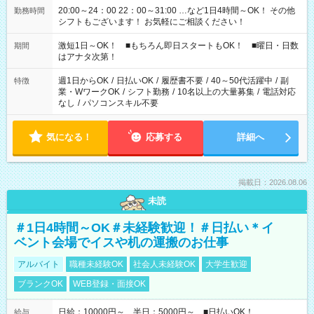
20:00～24：00 22：00～31:00 …など1日4時間～OK！ その他
勤務時間
シフトもございます！ お気軽にご相談ください！
激短1日～OK！ ■もちろん即日スタートもOK！ ■曜日・日数
期間
はアナタ次第！
週1日からOK
/
日払いOK
/
履歴書不要
/
40～50代活躍中
/
副
特徴
業・WワークOK
/
シフト勤務
/
10名以上の大量募集
/
電話対応
なし
/
パソコンスキル不要
気になる！
応募する
詳細へ
掲載日：2026.08.06
未読
＃1日4時間～OK＃未経験歓迎！＃日払い＊イ
ベント会場でイスや机の運搬のお仕事
アルバイト
職種未経験OK
社会人未経験OK
大学生歓迎
ブランクOK
WEB登録・面接OK
日給：10000円～ 半日：5000円～ ■日払いOK！
給与