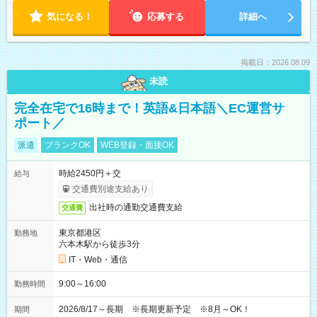
気になる！
応募する
詳細へ
掲載日：2026.08.09
未読
完全在宅で16時まで！英語&日本語＼EC運営サ
ポート／
派遣
ブランクOK
WEB登録・面接OK
時給2450円＋交
給与
交通費別途支給あり
出社時の通勤交通費支給
交通費
東京都港区
勤務地
六本木駅から徒歩3分
IT・Web・通信
9:00～16:00
勤務時間
2026/8/17～長期 ※長期更新予定 ※8月～OK！
期間