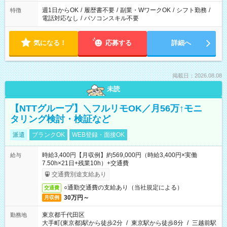
週1日からOK
/
履歴書不要
/
副業・WワークOK
/
シフト勤務
/
特徴
電話対応なし
/
パソコンスキル不要
気になる！
応募する
詳細へ
掲載日：2026.08.08
未読
【NTTグループ】＼フルリモOK／月56万↑モニ
タリング検討・検証など
派遣
ブランクOK
WEB登録・面接OK
時給3,400円【月収例】約569,000円（時給3,400円×実働
給与
7.50h×21日+残業10h）+交通費
交通費別途支給あり
○通勤交通費の支給あり（当社規定による）
交通費
30万円～
月収例
東京都千代田区
勤務地
大手町(東京都)駅から徒歩2分
/
東京駅から徒歩8分
/
三越前駅