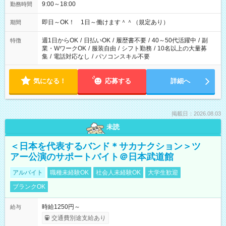
9:00～18:00
勤務時間
即日～OK！ 1日～働けます＾＾（規定あり）
期間
週1日からOK
/
日払いOK
/
履歴書不要
/
40～50代活躍中
/
副
特徴
業・WワークOK
/
服装自由
/
シフト勤務
/
10名以上の大量募
集
/
電話対応なし
/
パソコンスキル不要
気になる！
応募する
詳細へ
掲載日：2026.08.03
未読
＜日本を代表するバンド＊サカナクション＞ツ
アー公演のサポートバイト＠日本武道館
アルバイト
職種未経験OK
社会人未経験OK
大学生歓迎
ブランクOK
時給1250円～
給与
交通費別途支給あり