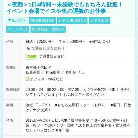
＜夜勤＞1日4時間～未経験でももちろん歓迎！
イベント会場でイスや机の運搬のお仕事
アルバイト
職種未経験OK
社会人未経験OK
大学生歓迎
ブランクOK
WEB登録・面接OK
日給：12500円～ 半日：5000円～ ■日払いOK！
給与
交通費別途支給あり
交通費規定支給
交通費
東京都千代田区
勤務地
秋葉原駅
/
神保町駅
/
麹町駅
/
…
オフィス・学校など
20:00～24：00 22：00～翌7:00 …など1日4時間～OK！ その他
勤務時間
シフトもございます！ お気軽にご相談ください！
激短1日～OK！ ■もちろん即日スタートもOK！ ■曜日・日数
期間
はアナタ次第！
週1日からOK
/
日払いOK
/
履歴書不要
/
40～50代活躍中
/
副
特徴
業・WワークOK
/
シフト勤務
/
10名以上の大量募集
/
電話対応
なし
/
パソコンスキル不要