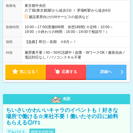
東京都中央区
勤務地
八丁堀(東京都)駅から徒歩2分
/
茅場町駅から徒歩6分
建設業界向けのAIサービスの提供など
10:00～17:00(実働6時間 休憩1時間) ※定時：10:00～
勤務時間
19:00（※終わりの時間：16:00～19:00で相談可！）
【急募】即日～長期 ※8月～！
期間
履歴書不要
/
40～50代活躍中
/
副業・WワークOK
/
服装自由
/
特徴
電話対応なし
/
パソコンスキル不要
気になる！
応募する
詳細へ
未読
ちいさいかわいいキャラのイベントも！好きな
場所で働ける☆来社不要！働いたその日に給料
もらえる◎/T1
アルバイト
職種未経験OK