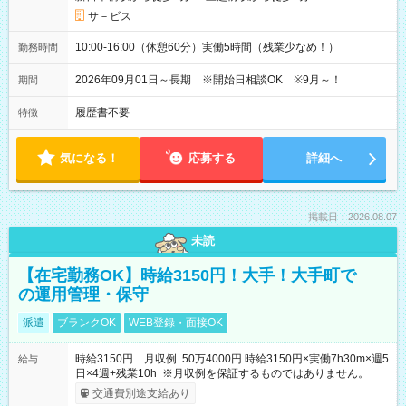
サ－ビス
10:00-16:00（休憩60分）実働5時間（残業少なめ！）
勤務時間
2026年09月01日～長期 ※開始日相談OK ※9月～！
期間
履歴書不要
特徴
気になる！
応募する
詳細へ
掲載日：2026.08.07
未読
【在宅勤務OK】時給3150円！大手！大手町で
の運用管理・保守
派遣
ブランクOK
WEB登録・面接OK
時給3150円 月収例 50万4000円 時給3150円×実働7h30m×週5
給与
日×4週+残業10h ※月収例を保証するものではありません。
交通費別途支給あり