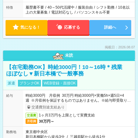
と、もう1つのお仕事の勤務時間。 合計で週40時間を超える場
合は応募できません。
履歴書不要
/
40～50代活躍中
/
服装自由
/
シフト勤務
/
10名以
特徴
上の大量募集
/
電話対応なし
/
パソコンスキル不要
気になる！
応募する
詳細へ
掲載日：2026.08.07
未読
【在宅勤務OK】時給3000円！10～16時＊残業
ほぼなし▼新日本橋で一般事務
派遣
ブランクOK
WEB登録・面接OK
時給3000円 月収例 30万円 時給3000円×実働5h×週5日×4
給与
週 ※月収例を保証するものではありません。※給与即受取りサ
ービス利用可（利用条件有）
交通費別途支給あり
1ヶ月3万円を上限として実費支給
交通費
30万円～
月収例
東京都中央区
勤務地
新日本橋駅から徒歩3分
/
三越前駅から徒歩1分