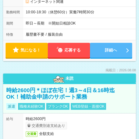
インターネット関連
10:00-18:30（休憩60分）実働7時間30分
勤務時間
即日～長期 ※開始日相談OK
期間
履歴書不要
/
服装自由
特徴
気になる！
応募する
詳細へ
掲載日：2026.08.08
未読
時給2600円＊ほぼ在宅！週3～4日＆16時迄
OK！補助金申請のサポート業務
派遣
職種未経験OK
ブランクOK
WEB登録・面接OK
時給2600円
給与
交通費別途支給あり
全額支給
交通費