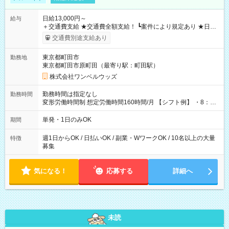
日給13,000円～
給与
＋交通費支給 ★交通費全額支給！ ┗案件により規定あり ★日払
いOK！（規定あり） ┗働いたその日に現金GET♪ お仕事後はコ
交通費別途支給あり
ンビニATMから 日払い分を引き落とせます！ 【試用期間】試
用期間なし
東京都町田市
勤務地
東京都町田市原町田（最寄り駅：町田駅）
株式会社ワンベルウッズ
勤務時間は指定なし
勤務時間
変形労働時間制 想定労働時間160時間/月 【シフト例】 ・8：00
～21：00
単発・1日のみOK
期間
週1日からOK / 日払いOK / 副業・WワークOK / 10名以上の大量
特徴
募集
気になる！
応募する
詳細へ
未読