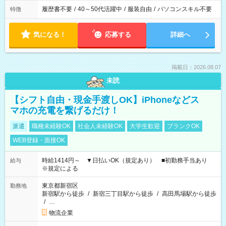
履歴書不要
/
40～50代活躍中
/
服装自由
/
パソコンスキル不要
特徴
気になる！
応募する
詳細へ
掲載日：2026.08.07
未読
【シフト自由・現金手渡しOK】iPhoneなどス
マホの充電を繋げるだけ！
派遣
職種未経験OK
社会人未経験OK
大学生歓迎
ブランクOK
WEB登録・面接OK
時給1414円～ ▼日払いOK（規定あり） ■初勤務手当あり
給与
※規定による
東京都新宿区
勤務地
新宿駅から徒歩
/
新宿三丁目駅から徒歩
/
高田馬場駅から徒歩
/
…
物流企業