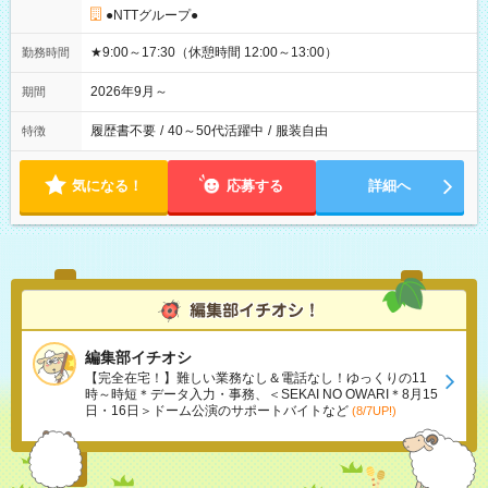
●NTTグループ●
★9:00～17:30（休憩時間 12:00～13:00）
勤務時間
2026年9月～
期間
履歴書不要
/
40～50代活躍中
/
服装自由
特徴
気になる！
応募する
詳細へ
編集部イチオシ
【完全在宅！】難しい業務なし＆電話なし！ゆっくりの11
時～時短＊データ入力・事務、＜SEKAI NO OWARI＊8月15
日・16日＞ドーム公演のサポートバイトなど
(8/7UP!)