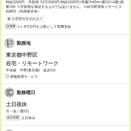
時給3200円 月収例 53万2000円 時給3200円×実働7h45m×週5日×4週+残
業10h ※月収例を保証するものではありません。※給与即受取りサービス
利用可（利用条件有）
交通費別途支給あり
1ヶ月3万円を上限として実費支給
交通費
勤務地
東京都中野区
在宅・リモートワーク
中央線 中野(東京都) 徒歩5分
情報処理サ－ビス
勤務曜日
土日祝休
月～金／週5日
土日休み
休日休暇