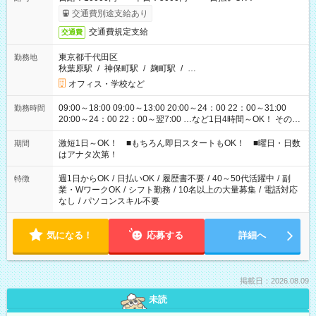
交通費別途支給あり
交通費規定支給
交通費
東京都千代田区
勤務地
秋葉原駅
/
神保町駅
/
麹町駅
/
…
オフィス・学校など
09:00～18:00 09:00～13:00 20:00～24：00 22：00～31:00
勤務時間
20:00～24：00 22：00～翌7:00 …など1日4時間～OK！ その他
シフトもございます！ お気軽にご相談ください！
激短1日～OK！ ■もちろん即日スタートもOK！ ■曜日・日数
期間
はアナタ次第！
週1日からOK
/
日払いOK
/
履歴書不要
/
40～50代活躍中
/
副
特徴
業・WワークOK
/
シフト勤務
/
10名以上の大量募集
/
電話対応
なし
/
パソコンスキル不要
気になる！
応募する
詳細へ
掲載日：2026.08.09
未読