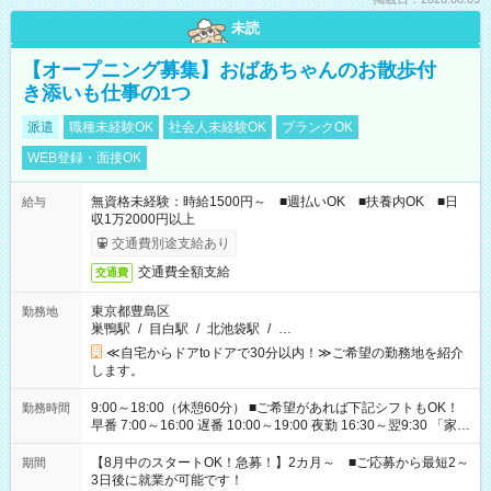
未読
【オープニング募集】おばあちゃんのお散歩付
き添いも仕事の1つ
派遣
職種未経験OK
社会人未経験OK
ブランクOK
WEB登録・面接OK
無資格未経験：時給1500円～ ■週払いOK ■扶養内OK ■日
給与
収1万2000円以上
交通費別途支給あり
交通費全額支給
交通費
東京都豊島区
勤務地
巣鴨駅
/
目白駅
/
北池袋駅
/
…
≪自宅からドアtoドアで30分以内！≫ご希望の勤務地を紹介
します。
9:00～18:00（休憩60分） ■ご希望があれば下記シフトもOK！
勤務時間
早番 7:00～16:00 遅番 10:00～19:00 夜勤 16:30～翌9:30 「家族
と休みを合わせたい」 「余裕を持って夕飯の準備がしたい」
「できれば残業はしたくない」 など、ご希望を教えてください
【8月中のスタートOK！急募！】2カ月～ ■ご応募から最短2～
期間
ね。 ※Wワーク希望の方へ 今ご覧のお仕事で希望する勤務時間
3日後に就業が可能です！