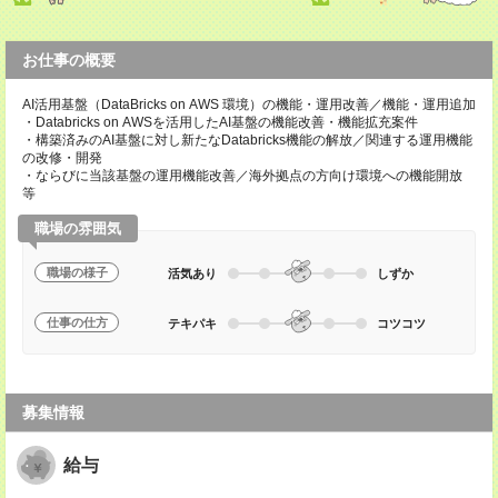
お仕事の概要
AI活用基盤（DataBricks on AWS 環境）の機能・運用改善／機能・運用追加
・Databricks on AWSを活用したAI基盤の機能改善・機能拡充案件
・構築済みのAI基盤に対し新たなDatabricks機能の解放／関連する運用機能
の改修・開発
・ならびに当該基盤の運用機能改善／海外拠点の方向け環境への機能開放
等
職場の雰囲気
職場の様子
活気あり
しずか
仕事の仕方
テキパキ
コツコツ
募集情報
給与