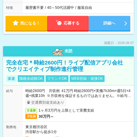
履歴書不要
/
40～50代活躍中
/
服装自由
特徴
気になる！
応募する
詳細へ
掲載日：2026.08.07
未読
完全在宅＊時給2600円！ライブ配信アプリ会社
でクリエイティブ制作進行管理
派遣
職種未経験OK
ブランクOK
WEB登録・面接OK
時給2600円 月収例 41万円 時給2600円×実働7h30m×週5日×4
給与
週+残業10h ※月収例を保証するものではありません。※給与即
受取りサービス利用可（利用条件有）
交通費別途支給あり
1ヶ月3万円を上限として実費支給
交通費
30万円～
月収例
東京都渋谷区
勤務地
渋谷駅から徒歩1分