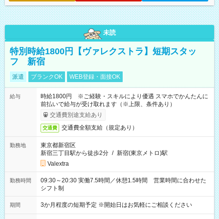
未読
特別時給1800円【ヴァレクストラ】短期スタッ
フ 新宿
派遣
ブランクOK
WEB登録・面接OK
時給1800円 ※ご経験・スキルにより優遇 スマホでかんたんに
給与
前払いで給与が受け取れます（※上限、条件あり）
交通費別途支給あり
交通費全額支給（規定あり）
交通費
東京都新宿区
勤務地
新宿三丁目駅から徒歩2分
/
新宿(東京メトロ)駅
Valextra
09:30～20:30 実働7.5時間／休憩1.5時間 営業時間に合わせた
勤務時間
シフト制
3か月程度の短期予定 ※開始日はお気軽にご相談ください
期間