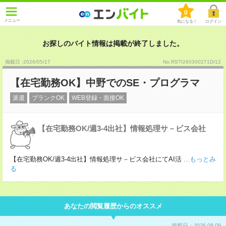
0
メニュー
気になる！
ログイン
お探しのバイト情報は掲載が終了しました。
掲載日 :2026
/
05
/
17
No.RSTI260300271D/12
【在宅勤務OK】中野でのSE・プログラマ
派遣
ブランクOK
WEB登録・面接OK
【在宅勤務OK/週3-4出社】情報処理サ－ビス会社
【在宅勤務OK/週3-4出社】情報処理サ－ビス会社にてAI活
...もっとみ
る
あなたの閲覧履歴からのオススメ
掲載日：2026.08.09