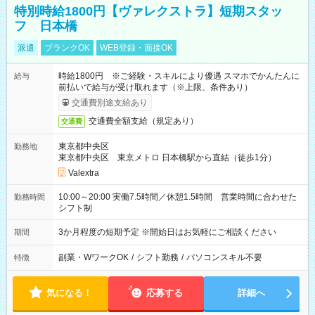
特別時給1800円【ヴァレクストラ】短期スタッ
フ 日本橋
派遣
ブランクOK
WEB登録・面接OK
時給1800円 ※ご経験・スキルにより優遇 スマホでかんたんに
給与
前払いで給与が受け取れます（※上限、条件あり）
交通費別途支給あり
交通費全額支給（規定あり）
交通費
東京都中央区
勤務地
東京都中央区 東京メトロ 日本橋駅から直結（徒歩1分）
Valextra
10:00～20:00 実働7.5時間／休憩1.5時間 営業時間に合わせた
勤務時間
シフト制
3か月程度の短期予定 ※開始日はお気軽にご相談ください
期間
副業・WワークOK
/
シフト勤務
/
パソコンスキル不要
特徴
気になる！
応募する
詳細へ