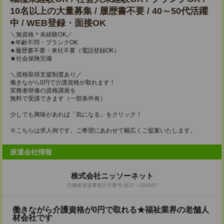
10名以上の大量募集 / 履歴書不要 / 40～50代活躍
中 / WEB登録・面接OK
＼無資格＊未経験OK／
★年齢不問・ブランクOK
★履歴書不要・来社不要（電話登録OK）
★社会保険完備
＼資格取得支援制度あり／
働きながら0円で介護資格が取れます！
実務者研修の資格講座を
無料で受講できます（一部条件有）
少しでも興味があれば「気になる」をクリック！
※こちらは求人例です。ご希望にあわせて幅広くご提案いたします。
派遣会社情報
株式会社ニッソーネット
労働者派遣事業許可番号:派27－029007
働きながら介護資格が0円で取れる★福祉業界の老舗人
材会社です