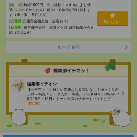
[給 与]
時給1800円 ※ご経験・スキルにより優
遇 スマホでかんたんに前払いで給与が受け取れま
す（※上限、条件あり）
[交通費]
交通費全額支給（規定あり）
気になる！
[勤務地]
東京都中央区 東京メトロ 日本橋駅から直
結（徒歩1分）
すべて見る
編集部イチオシ
【完全在宅！】難しい業務なし＆電話なし！ゆっくりの
11時～時短＊データ入力・事務、＜SEKAI NO OWARI＊
8月15日・16日＞ドーム公演のサポートバイトなど
(8/7UP!)