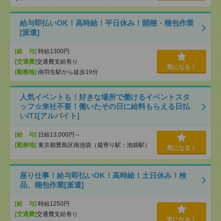
給与即払いOK！高時給！平日休み！開梱・梱包作業
[派遣]
[給 与]
時給1300円
[交通費]
交通費支給有り
気になる！
[勤務地]
南羽生駅から徒歩19分
人気イベントも！好きな場所で働けるイベントスタ
ッフ☆来社不要！働いたその日に給料もらえる日払
い/T1[アルバイト]
[給 与]
日給13,000円～
[勤務地]
東京都豊島区南池袋（最寄り駅：池袋駅）
気になる！
座り仕事！給与即払いOK！高時給！土日休み！検
品、梱包作業[派遣]
[給 与]
時給1250円
[交通費]
交通費支給有り
気になる！