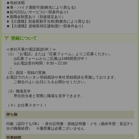
★有給休暇
★車・バイク通勤可(勤務先により異なる)
★給与日払いサービス(一部条件あり)
★退職金制度あり（別途規定あり）
★【介護職】別途夜勤手当有(勤務先により異なる)
★【介護職】資格取得応援制度(一部条件あり)
登録について
≪来社不要の電話面談OK！≫
（1）『お電話』または『応募フォーム』よりご応募ください。
◎応募フォームからご応募は24時間受付中！
◎お電話受付時間：9:30～21:00
↓
（2）面談・登録の実施
お電話でのカンタン登録面談や来社登録面談を実施しております。
ご都合のよいお日にちをお聞かせください。
（3）職場見学
専任担当者と実際に職場を見学できます。
（４）お仕事スタート！
持ち物
印鑑（認印でもOK）・身分証明書・資格証明書・メモ（最終学歴・直近3つ
分の職務経歴） ※履歴書は必要ございません
所要時間