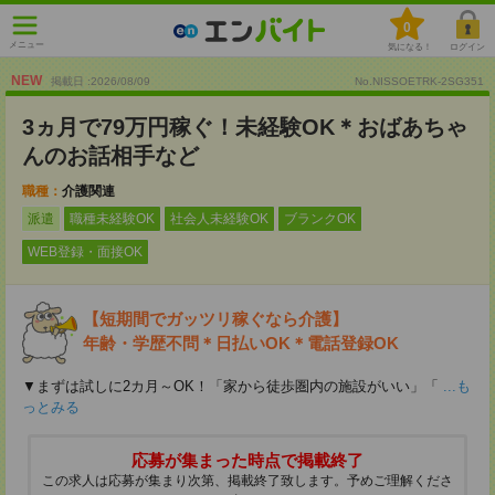
0
メニュー
気になる！
ログイン
NEW
掲載日 :2026
/
08
/
09
No.NISSOETRK-2SG351
3ヵ月で79万円稼ぐ！未経験OK＊おばあちゃ
んのお話相手など
職種：
介護関連
派遣
職種未経験OK
社会人未経験OK
ブランクOK
WEB登録・面接OK
【短期間でガッツリ稼ぐなら介護】
年齢・学歴不問＊日払いOK＊電話登録OK
▼まずは試しに2カ月～OK！「家から徒歩圏内の施設がいい」「
...も
っとみる
応募が集まった時点で掲載終了
この求人は応募が集まり次第、掲載終了致します。予めご理解くださ