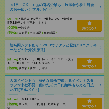
＜1日～OK！＞あの有名企業も！展示会や株主総会
のお手伝い！[アルバイト]
[給 与]
■日給16,840円～ ■日払いOK ■実働3時
間5,120円のお仕事あります！
[交通費]
一部支給
気になる！
[勤務地]
東京駅
/
水道橋駅
/
有楽町駅
/
…
短時間シフトあり！WEBでサクッと登録OK＊クッキ
ーなどの仕分け[派遣]
[給 与]
時給1500円 ■日払い・週払いOK！(規定
あり) ■現金日払いもOK(規定あり)
気になる！
[勤務地]
新宿駅
/
新宿三丁目駅
人気イベントも！好きな場所で働けるイベントスタ
ッフ☆来社不要！働いたその日に給料もらえる日払
い/T1[アルバイト]
[給 与]
日給13,000円～
[勤務地]
埼玉県川口市東川口（最寄り駅：東川口
気になる！
駅）