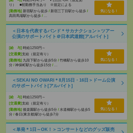
[給 与]
時給1414円～ ▼日払いOK（規定あ
り） ■初勤務手当あり ※規定による
[勤務地]
新宿駅から徒歩
/
新宿三丁目駅から徒歩
/
気になる！
高田馬場駅から徒歩
/
…
＜日本を代表するバンド＊サカナクション＞ツアー
公演のサポートバイト＠日本武道館[アルバイト]
[給 与]
時給1250円～
[交通費]
支給（規定有り）
気になる！
[勤務地]
九段下駅から徒歩5分
/
竹橋駅から徒歩10
分
/
神保町駅から徒歩15分
/
…
＜SEKAI NO OWARI＊8月15日・16日＞ドーム公演
のサポートバイト[アルバイト]
[給 与]
時給1250円～
[交通費]
支給（規定有り）
気になる！
[勤務地]
後楽園駅から徒歩5分
/
水道橋駅から徒歩5
分
/
春日(東京都)駅から徒歩7分
＜単発＊1日～OK！＞コンサートなどのグッズ販売