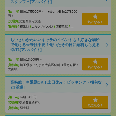
スタッフ＊[アルバイト]
[給 与]
日給1万5000円～ ■最大で日給2万8500
円！
[交通費]
交通費規定支給
気になる！
[勤務地]
横浜駅
/
みなとみらい駅
/
西横浜駅
/
…
ちいさいかわいいキャラのイベントも！好きな場所
で働ける☆来社不要！働いたその日に給料もらえる
◎/T1[アルバイト]
[給 与]
日給13,000円～
[勤務地]
埼玉県さいたま市大宮区錦町（最寄り駅：
気になる！
大宮駅）
高時給！車通勤OK！土日休み！ピッキング・梱包な
ど[派遣]
[給 与]
時給1350円
[交通費]
交通費支給有り
気になる！
[勤務地]
羽生駅