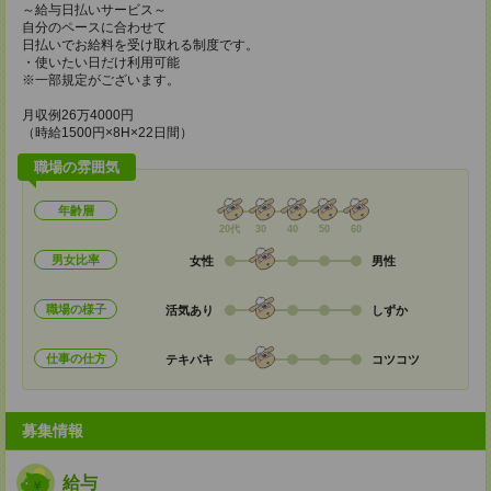
～給与日払いサービス～
自分のペースに合わせて
日払いでお給料を受け取れる制度です。
・使いたい日だけ利用可能
※一部規定がございます。
月収例26万4000円
（時給1500円×8H×22日間）
職場の雰囲気
年齢層
20代
30
40
50
60
男女比率
女性
男性
職場の様子
活気あり
しずか
仕事の仕方
テキパキ
コツコツ
募集情報
給与