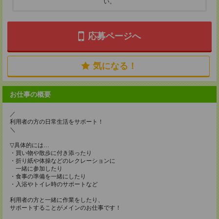
い。
応募ページへ
気になる！
お仕事の概要
／
利用者の方の日常生活をサポート！
＼
▽具体的には…
・買い物や散歩に付き添ったり
・折り紙や体操などのレクレーションに
一緒に参加したり
・食事の準備を一緒にしたり
・入浴やトイレ時のサポートなど
利用者の方と一緒に作業をしたり、
サポートすることがメインのお仕事です！