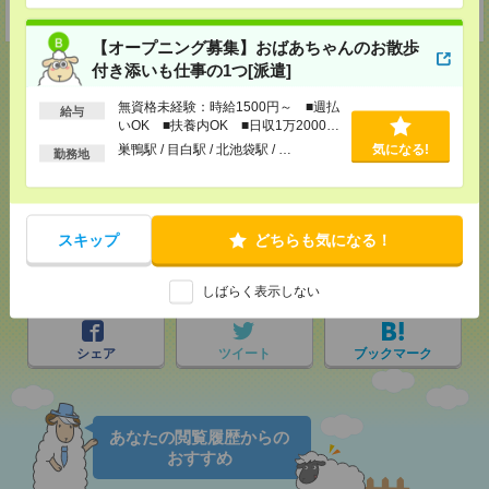
受付可能日時：9:30-19:00 ※電話受付時間⇒9:30-21:00
【オープニング募集】おばあちゃんのお散歩
付き添いも仕事の1つ[派遣]
無資格未経験：時給1500円～ ■週払
給与
いOK ■扶養内OK ■日収1万2000円
応募ページへ
以上
巣鴨駅 / 目白駅 / 北池袋駅 / …
気になる!
勤務地
気になる！
スキップ
どちらも気になる！
メール
LINE
で送る
で送る
しばらく表示しない
シェア
ツイート
ブックマーク
あなたの閲覧履歴からの
おすすめ