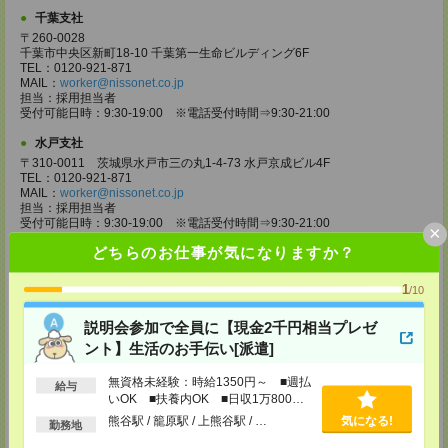
千葉支社
〒260-0028
千葉市中央区新町18-10 千葉第一生命ビルディング6F
TEL：0120-921-871
MAIL：
worker@nissonet.co.jp
担当：採用担当者
受付可能日時：9:30-19:00 ※電話受付時間⇒9:30-21:00
水戸支社
〒310-0011 茨城県水戸市三の丸1-4-73 水戸京成ビル4F
TEL：0120-921-871
MAIL：
worker@nissonet.co.jp
担当：採用担当者
受付可能日時：9:30-19:00 ※電話受付時間⇒9:30-21:00
×
どちらのお仕事が気になりますか？
宇都宮支社
〒320-0811 栃木県宇都宮市大通り1-2-11 フコク生命ビル4F
TEL：0120-921-871
1
/10
MAIL：
worker@nissonet.co.jp
担当：採用担当者
説明会参加で全員に【現金2千円相当プレゼ
受付可能日時：9:30-19:00 ※電話受付時間⇒9:30-21:00
ント】生活のお手伝い[派遣]
高崎支社
無資格未経験：時給1350円～ ■週払
埼玉県さいたま市大宮区仲町2-23-2 大宮仲町センタービル3F（さいたま
給与
支社内）
いOK ■扶養内OK ■日収1万800円
TEL：0120-921-871
以上
熊谷駅 / 籠原駅 / 上熊谷駅 / …
気になる!
勤務地
MAIL：
worker@nissonet.co.jp
担当：採用担当者