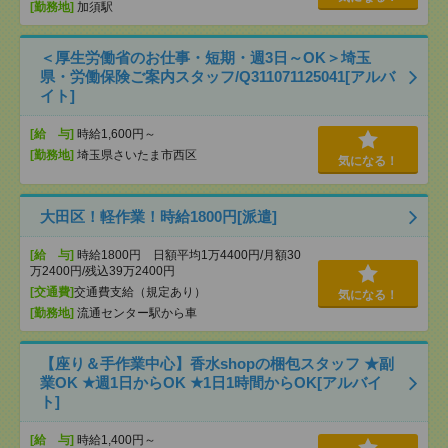
[勤務地]
加須駅
＜厚生労働省のお仕事・短期・週3日～OK＞埼玉
県・労働保険ご案内スタッフ/Q311071125041[アルバ
イト]
[給 与]
時給1,600円～
[勤務地]
埼玉県さいたま市西区
気になる！
大田区！軽作業！時給1800円[派遣]
[給 与]
時給1800円 日額平均1万4400円/月額30
万2400円/残込39万2400円
[交通費]
交通費支給（規定あり）
気になる！
[勤務地]
流通センター駅から車
【座り＆手作業中心】香水shopの梱包スタッフ ★副
業OK ★週1日からOK ★1日1時間からOK[アルバイ
ト]
[給 与]
時給1,400円～