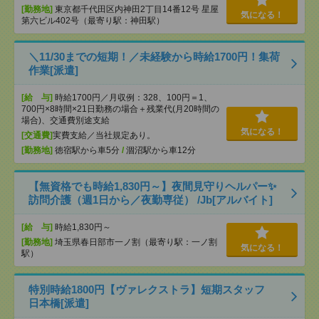
[勤務地]
東京都千代田区内神田2丁目14番12号 星屋
気になる！
第六ビル402号（最寄り駅：神田駅）
＼11/30までの短期！／未経験から時給1700円！集荷
作業[派遣]
[給 与]
時給1700円／月収例：328、100円＝1、
700円×8時間×21日勤務の場合＋残業代(月20時間の
場合)、交通費別途支給
気になる！
[交通費]
実費支給／当社規定あり。
[勤務地]
徳宿駅から車5分
/
涸沼駅から車12分
【無資格でも時給1,830円～】夜間見守りヘルパー✨
訪問介護（週1日から／夜勤専従） /Jb[アルバイト]
[給 与]
時給1,830円～
[勤務地]
埼玉県春日部市一ノ割（最寄り駅：一ノ割
気になる！
駅）
特別時給1800円【ヴァレクストラ】短期スタッフ
日本橋[派遣]