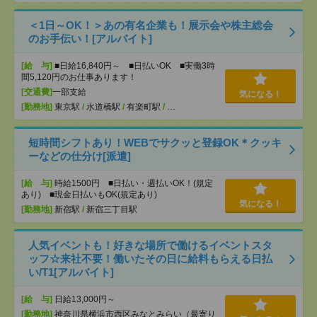
＜1日～OK！＞あの有名企業も！展示会や株主総会
のお手伝い！[アルバイト]
[給 与]
■日給16,840円～ ■日払いOK ■実働3時
間5,120円のお仕事あります！
[交通費]
一部支給
気になる！
[勤務地]
東京駅
/
水道橋駅
/
有楽町駅
/
…
短時間シフトあり！WEBでサクッと登録OK＊クッキ
ーなどの仕分け[派遣]
[給 与]
時給1500円 ■日払い・週払いOK！(規定
あり) ■現金日払いもOK(規定あり)
気になる！
[勤務地]
新宿駅
/
新宿三丁目駅
人気イベントも！好きな場所で働けるイベントスタ
ッフ☆来社不要！働いたその日に給料もらえる日払
い/T1[アルバイト]
[給 与]
日給13,000円～
[勤務地]
神奈川県横浜市西区みなとみらい（最寄り