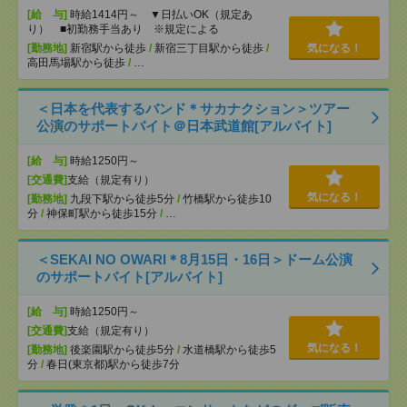
[給 与]
時給1414円～ ▼日払いOK（規定あ
り） ■初勤務手当あり ※規定による
[勤務地]
新宿駅から徒歩
/
新宿三丁目駅から徒歩
/
気になる！
高田馬場駅から徒歩
/
…
＜日本を代表するバンド＊サカナクション＞ツアー
公演のサポートバイト＠日本武道館[アルバイト]
[給 与]
時給1250円～
[交通費]
支給（規定有り）
気になる！
[勤務地]
九段下駅から徒歩5分
/
竹橋駅から徒歩10
分
/
神保町駅から徒歩15分
/
…
＜SEKAI NO OWARI＊8月15日・16日＞ドーム公演
のサポートバイト[アルバイト]
[給 与]
時給1250円～
[交通費]
支給（規定有り）
気になる！
[勤務地]
後楽園駅から徒歩5分
/
水道橋駅から徒歩5
分
/
春日(東京都)駅から徒歩7分