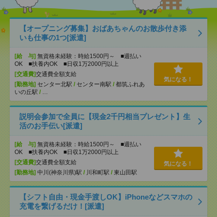
【オープニング募集】おばあちゃんのお散歩付き添
いも仕事の1つ[派遣]
[給 与]
無資格未経験：時給1500円～ ■週払い
OK ■扶養内OK ■日収1万2000円以上
[交通費]
交通費全額支給
気になる！
[勤務地]
センター北駅
/
センター南駅
/
都筑ふれあ
いの丘駅
/
…
説明会参加で全員に【現金2千円相当プレゼント】生
活のお手伝い[派遣]
[給 与]
無資格未経験：時給1500円～ ■週払い
OK ■扶養内OK ■日収1万2000円以上
[交通費]
交通費全額支給
気になる！
[勤務地]
中川(神奈川県)駅
/
川和町駅
/
東山田駅
【シフト自由・現金手渡しOK】iPhoneなどスマホの
充電を繋げるだけ！[派遣]