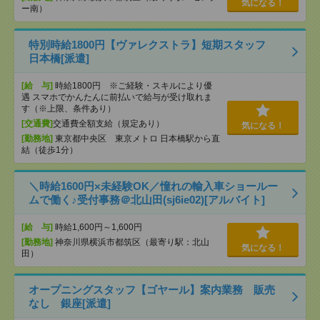
気になる！
ー南）
特別時給1800円【ヴァレクストラ】短期スタッフ
日本橋[派遣]
[給 与]
時給1800円 ※ご経験・スキルにより優
遇 スマホでかんたんに前払いで給与が受け取れま
す（※上限、条件あり）
[交通費]
交通費全額支給（規定あり）
気になる！
[勤務地]
東京都中央区 東京メトロ 日本橋駅から直
結（徒歩1分）
＼時給1600円×未経験OK／憧れの輸入車ショールー
ムで働く♪受付事務＠北山田(sj6ie02)[アルバイト]
[給 与]
時給1,600円～1,600円
[勤務地]
神奈川県横浜市都筑区（最寄り駅：北山
気になる！
田）
オープニングスタッフ【ゴヤール】案内業務 販売
なし 銀座[派遣]