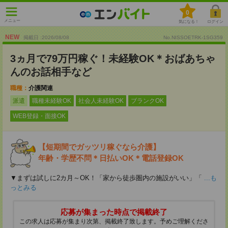
0
メニュー
気になる！
ログイン
NEW
掲載日 :2026
/
08
/
08
No.NISSOETRK-1SG359
3ヵ月で79万円稼ぐ！未経験OK＊おばあちゃ
んのお話相手など
職種：
介護関連
派遣
職種未経験OK
社会人未経験OK
ブランクOK
WEB登録・面接OK
【短期間でガッツリ稼ぐなら介護】
年齢・学歴不問＊日払いOK＊電話登録OK
▼まずは試しに2カ月～OK！「家から徒歩圏内の施設がいい」「
...も
っとみる
応募が集まった時点で掲載終了
この求人は応募が集まり次第、掲載終了致します。予めご理解くださ