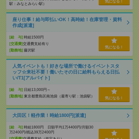
気になる！
駅：みなとみらい駅）
座り仕事！給与即払いOK！高時給！在庫管理・資料
作成[派遣]
[給 与]
時給1500円
[交通費]
交通費支給有り
気になる！
[勤務地]
藤沢駅
人気イベントも！好きな場所で働けるイベントスタ
ッフ☆来社不要！働いたその日に給料もらえる日払
い/T1[アルバイト]
[給 与]
日給13,000円～
[勤務地]
東京都豊島区南池袋（最寄り駅：池袋駅）
気になる！
大田区！軽作業！時給1800円[派遣]
[給 与]
時給1800円 日額平均1万4400円/月額30
万2400円/残込39万2400円
[交通費]
交通費支給（規定あり）