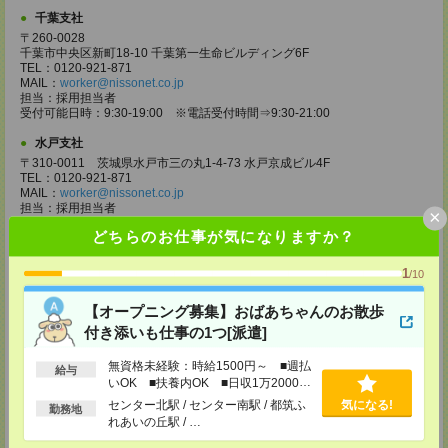
千葉支社
〒260-0028
千葉市中央区新町18-10 千葉第一生命ビルディング6F
TEL：0120-921-871
MAIL：
worker@nissonet.co.jp
担当：採用担当者
受付可能日時：9:30-19:00 ※電話受付時間⇒9:30-21:00
水戸支社
〒310-0011 茨城県水戸市三の丸1-4-73 水戸京成ビル4F
TEL：0120-921-871
MAIL：
worker@nissonet.co.jp
担当：採用担当者
×
受付可能日時：9:30-19:00 ※電話受付時間⇒9:30-21:00
どちらのお仕事が気になりますか？
宇都宮支社
1
〒320-0811 栃木県宇都宮市大通り1-2-11 フコク生命ビル4F
/10
TEL：0120-921-871
MAIL：
worker@nissonet.co.jp
【オープニング募集】おばあちゃんのお散歩
担当：採用担当者
付き添いも仕事の1つ[派遣]
受付可能日時：9:30-19:00 ※電話受付時間⇒9:30-21:00
高崎支社
無資格未経験：時給1500円～ ■週払
給与
いOK ■扶養内OK ■日収1万2000円
埼玉県さいたま市大宮区仲町2-23-2 大宮仲町センタービル3F（さいたま
支社内）
以上
センター北駅 / センター南駅 / 都筑ふ
気になる!
勤務地
TEL：0120-921-871
れあいの丘駅 / …
MAIL：
worker@nissonet.co.jp
担当：採用担当者