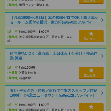
気になる！
[勤務地]
流通センター駅から車
［時給1600円×週3日］車の知識ゼロでOK！輸入車シ
ョールーム受付＠横浜・東方町(sj6ie02)[アルバイト]
[給 与]
時給1,600円～1,600円
[勤務地]
神奈川県横浜市都筑区（最寄り駅：東方
気になる！
町）
給与即払いOK！高時給！土日休み！仕分け・検品作
業[派遣]
[給 与]
時給1600円
[交通費]
交通費支給有り
気になる！
[勤務地]
新越谷駅
週3・平日のみ・時短／銀行でご案内スタッフ／時給
1600円［港北ニュータウン］(sj6ie12)[アルバイト]
[給 与]
時給1,600円～1,600円
[勤務地]
神奈川県横浜市都筑区（最寄り駅：センタ