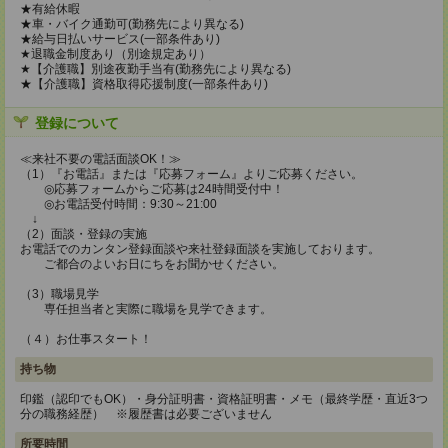
★有給休暇
★車・バイク通勤可(勤務先により異なる)
★給与日払いサービス(一部条件あり)
★退職金制度あり（別途規定あり）
★【介護職】別途夜勤手当有(勤務先により異なる)
★【介護職】資格取得応援制度(一部条件あり)
登録について
≪来社不要の電話面談OK！≫
（1）『お電話』または『応募フォーム』よりご応募ください。
◎応募フォームからご応募は24時間受付中！
◎お電話受付時間：9:30～21:00
↓
（2）面談・登録の実施
お電話でのカンタン登録面談や来社登録面談を実施しております。
ご都合のよいお日にちをお聞かせください。
（3）職場見学
専任担当者と実際に職場を見学できます。
（４）お仕事スタート！
持ち物
印鑑（認印でもOK）・身分証明書・資格証明書・メモ（最終学歴・直近3つ
分の職務経歴） ※履歴書は必要ございません
所要時間