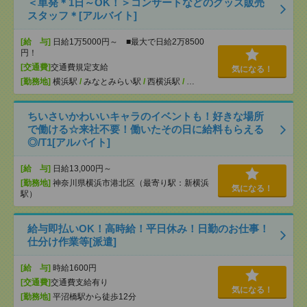
＜単発＊1日～OK！＞コンサートなどのグッズ販売
スタッフ＊[アルバイト]
[給 与]
日給1万5000円～ ■最大で日給2万8500
円！
[交通費]
交通費規定支給
気になる！
[勤務地]
横浜駅
/
みなとみらい駅
/
西横浜駅
/
…
ちいさいかわいいキャラのイベントも！好きな場所
で働ける☆来社不要！働いたその日に給料もらえる
◎/T1[アルバイト]
[給 与]
日給13,000円～
[勤務地]
神奈川県横浜市港北区（最寄り駅：新横浜
気になる！
駅）
給与即払いOK！高時給！平日休み！日勤のお仕事！
仕分け作業等[派遣]
[給 与]
時給1600円
[交通費]
交通費支給有り
気になる！
[勤務地]
平沼橋駅から徒歩12分