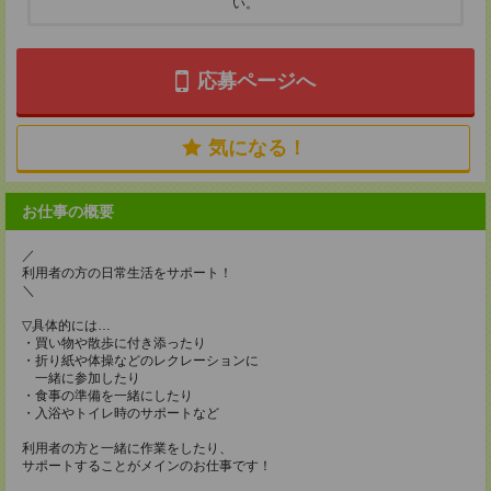
い。
応募ページへ
気になる！
お仕事の概要
／
利用者の方の日常生活をサポート！
＼
▽具体的には…
・買い物や散歩に付き添ったり
・折り紙や体操などのレクレーションに
一緒に参加したり
・食事の準備を一緒にしたり
・入浴やトイレ時のサポートなど
利用者の方と一緒に作業をしたり、
サポートすることがメインのお仕事です！