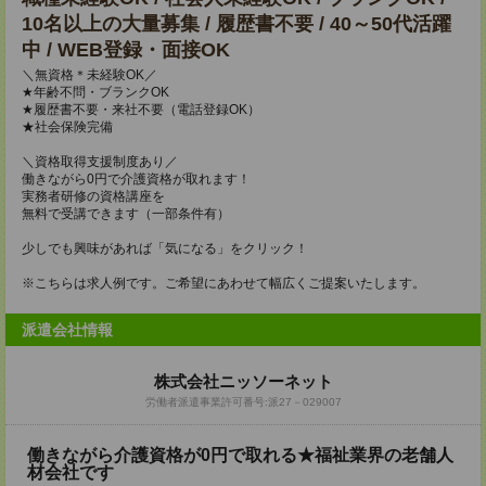
10名以上の大量募集 / 履歴書不要 / 40～50代活躍
中 / WEB登録・面接OK
＼無資格＊未経験OK／
★年齢不問・ブランクOK
★履歴書不要・来社不要（電話登録OK）
★社会保険完備
＼資格取得支援制度あり／
働きながら0円で介護資格が取れます！
実務者研修の資格講座を
無料で受講できます（一部条件有）
少しでも興味があれば「気になる」をクリック！
※こちらは求人例です。ご希望にあわせて幅広くご提案いたします。
派遣会社情報
株式会社ニッソーネット
労働者派遣事業許可番号:派27－029007
働きながら介護資格が0円で取れる★福祉業界の老舗人
材会社です