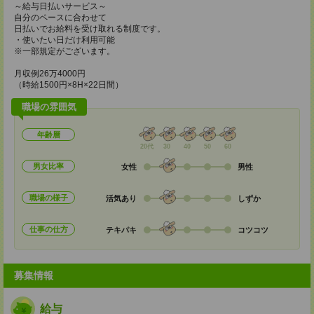
～給与日払いサービス～
自分のペースに合わせて
日払いでお給料を受け取れる制度です。
・使いたい日だけ利用可能
※一部規定がございます。
月収例26万4000円
（時給1500円×8H×22日間）
職場の雰囲気
年齢層
20代
30
40
50
60
男女比率
女性
男性
職場の様子
活気あり
しずか
仕事の仕方
テキパキ
コツコツ
募集情報
給与