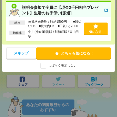
受付可能日時：9:30-19:00 ※電話受付時間⇒9:30-21:00
説明会参加で全員に【現金2千円相当プレゼ
ント】生活のお手伝い[派遣]
無資格未経験：時給1500円～ ■週払
給与
いOK ■扶養内OK ■日収1万2000円
応募ページへ
以上
中川(神奈川県)駅 / 川和町駅 / 東山田
気になる!
勤務地
駅
気になる！
スキップ
どちらも気になる！
しばらく表示しない
メール
LINE
で送る
で送る
シェア
ツイート
ブックマーク
あなたの閲覧履歴からの
おすすめ