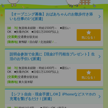
【オープニング募集】おばあちゃんのお散歩付き添
いも仕事の1つ[派遣]
[給 与]
無資格未経験：時給1500円～ ■週払い
OK ■扶養内OK ■日収1万2000円以上
[交通費]
交通費全額支給
気になる！
[勤務地]
巣鴨駅
/
目白駅
/
北池袋駅
/
…
説明会参加で全員に【現金2千円相当プレゼント】生
活のお手伝い[派遣]
[給 与]
無資格未経験：時給1400円～ ■週払い
OK ■扶養内OK ■日収1万1200円以上
[交通費]
交通費全額支給
気になる！
[勤務地]
東久留米駅
【シフト自由・現金手渡しOK】iPhoneなどスマホの
充電を繋げるだけ！[派遣]