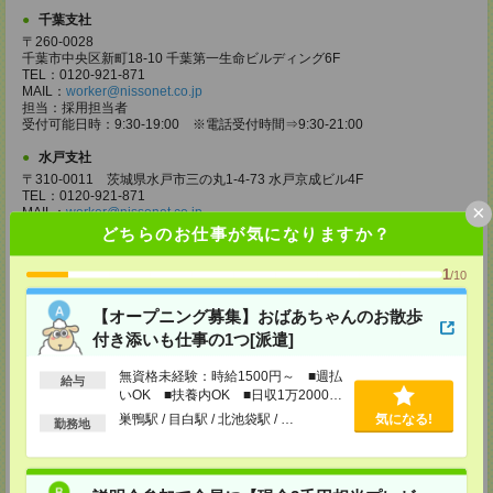
千葉支社
〒260-0028
千葉市中央区新町18-10 千葉第一生命ビルディング6F
TEL：0120-921-871
MAIL：
worker@nissonet.co.jp
担当：採用担当者
受付可能日時：9:30-19:00 ※電話受付時間⇒9:30-21:00
水戸支社
〒310-0011 茨城県水戸市三の丸1-4-73 水戸京成ビル4F
TEL：0120-921-871
×
MAIL：
worker@nissonet.co.jp
担当：採用担当者
どちらのお仕事が気になりますか？
受付可能日時：9:30-19:00 ※電話受付時間⇒9:30-21:00
1
/10
宇都宮支社
〒320-0811 栃木県宇都宮市大通り1-2-11 フコク生命ビル4F
【オープニング募集】おばあちゃんのお散歩
TEL：0120-921-871
MAIL：
worker@nissonet.co.jp
付き添いも仕事の1つ[派遣]
担当：採用担当者
受付可能日時：9:30-19:00 ※電話受付時間⇒9:30-21:00
無資格未経験：時給1500円～ ■週払
給与
いOK ■扶養内OK ■日収1万2000円
高崎支社
以上
巣鴨駅 / 目白駅 / 北池袋駅 / …
気になる!
埼玉県さいたま市大宮区仲町2-23-2 大宮仲町センタービル3F（さいたま
勤務地
支社内）
TEL：0120-921-871
MAIL：
worker@nissonet.co.jp
担当：採用担当者