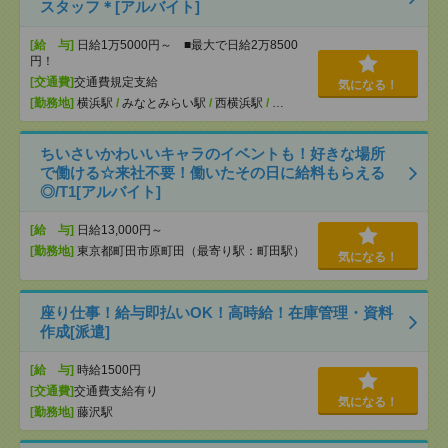
スタッフ＊[アルバイト]
[給 与]
日給1万5000円～ ■最大で日給2万8500
円！
[交通費]
交通費規定支給
気になる！
[勤務地]
横浜駅
/
みなとみらい駅
/
西横浜駅
/
…
ちいさいかわいいキャラのイベントも！好きな場所
で働ける☆来社不要！働いたその日に給料もらえる
◎/T1[アルバイト]
[給 与]
日給13,000円～
[勤務地]
東京都町田市原町田（最寄り駅：町田駅）
気になる！
座り仕事！給与即払いOK！高時給！在庫管理・資料
作成[派遣]
[給 与]
時給1500円
[交通費]
交通費支給有り
気になる！
[勤務地]
藤沢駅