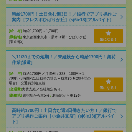
時給1700円！土日含む週3日！／銀行でアプリ操作ご
案内［フレスポひばりが丘］(sj6ie13)[アルバイト]
[給 与]
時給1,700円～1,700円
[勤務地]
東京都西東京市（最寄り駅：ひばりケ丘
気になる！
(東京都)）
＼11/30までの短期！／未経験から時給1700円！集荷
作業[派遣]
[給 与]
時給1700円／月収例：328、100円＝1、
700円×8時間×21日勤務の場合＋残業代(月20時間の
場合)、交通費別途支給
気になる！
[交通費]
実費支給／当社規定あり。
[勤務地]
徳宿駅から車5分
/
涸沼駅から車12分
高時給1700円！土日含む週3日働きたい方！／銀行で
アプリ操作ご案内［小金井支店］(sj6ie13)[アルバイ
ト]