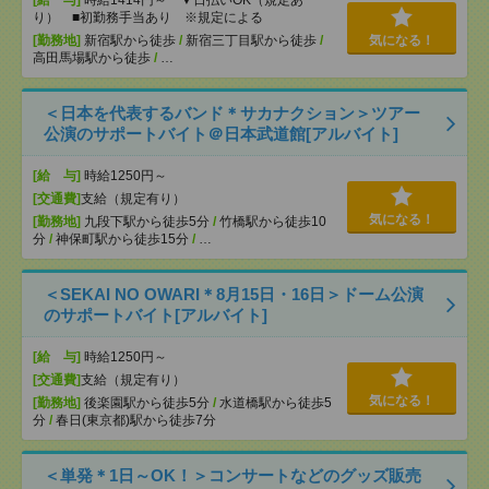
[給 与]
時給1414円～ ▼日払いOK（規定あ
り） ■初勤務手当あり ※規定による
[勤務地]
新宿駅から徒歩
/
新宿三丁目駅から徒歩
/
気になる！
高田馬場駅から徒歩
/
…
＜日本を代表するバンド＊サカナクション＞ツアー
公演のサポートバイト＠日本武道館[アルバイト]
[給 与]
時給1250円～
[交通費]
支給（規定有り）
気になる！
[勤務地]
九段下駅から徒歩5分
/
竹橋駅から徒歩10
分
/
神保町駅から徒歩15分
/
…
＜SEKAI NO OWARI＊8月15日・16日＞ドーム公演
のサポートバイト[アルバイト]
[給 与]
時給1250円～
[交通費]
支給（規定有り）
気になる！
[勤務地]
後楽園駅から徒歩5分
/
水道橋駅から徒歩5
分
/
春日(東京都)駅から徒歩7分
＜単発＊1日～OK！＞コンサートなどのグッズ販売