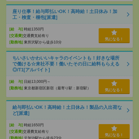
座り仕事！給与即払いOK！高時給！土日休み！加
工・検査・梱包[派遣]
[給 与]
時給1350円
[交通費]
交通費支給有り
気になる！
[勤務地]
東所沢駅から徒歩10分
ちいさいかわいいキャラのイベントも！好きな場所
で働ける☆来社不要！働いたその日に給料もらえる
◎/T1[アルバイト]
[給 与]
日給13,000円～
[勤務地]
東京都新宿区新宿（最寄り駅：新宿駅）
気になる！
給与即払いOK！高時給！土日休み！製品の入出荷な
ど[派遣]
[給 与]
時給1650円
[交通費]
交通費支給有り
気になる！
[勤務地]
元加治駅から徒歩23分