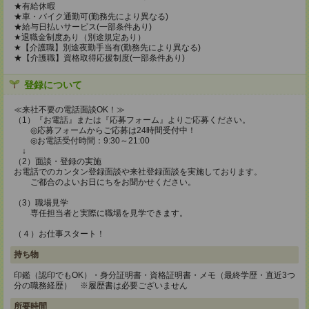
★有給休暇
★車・バイク通勤可(勤務先により異なる)
★給与日払いサービス(一部条件あり)
★退職金制度あり（別途規定あり）
★【介護職】別途夜勤手当有(勤務先により異なる)
★【介護職】資格取得応援制度(一部条件あり)
登録について
≪来社不要の電話面談OK！≫
（1）『お電話』または『応募フォーム』よりご応募ください。
◎応募フォームからご応募は24時間受付中！
◎お電話受付時間：9:30～21:00
↓
（2）面談・登録の実施
お電話でのカンタン登録面談や来社登録面談を実施しております。
ご都合のよいお日にちをお聞かせください。
（3）職場見学
専任担当者と実際に職場を見学できます。
（４）お仕事スタート！
持ち物
印鑑（認印でもOK）・身分証明書・資格証明書・メモ（最終学歴・直近3つ
分の職務経歴） ※履歴書は必要ございません
所要時間