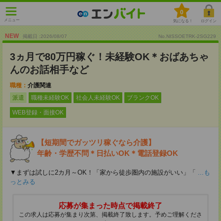
0
メニュー
気になる！
ログイン
NEW
掲載日 :2026
/
08
/
07
No.NISSOETRK-2SG229
3ヵ月で80万円稼ぐ！未経験OK＊おばあちゃ
んのお話相手など
職種：
介護関連
派遣
職種未経験OK
社会人未経験OK
ブランクOK
WEB登録・面接OK
【短期間でガッツリ稼ぐなら介護】
年齢・学歴不問＊日払いOK＊電話登録OK
▼まずは試しに2カ月～OK！「家から徒歩圏内の施設がいい」「
...も
っとみる
応募が集まった時点で掲載終了
この求人は応募が集まり次第、掲載終了致します。予めご理解くださ