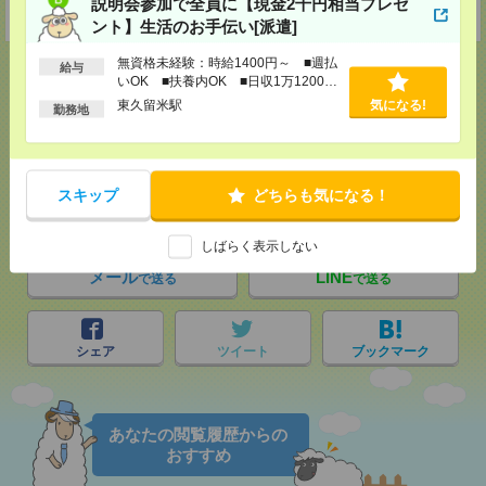
説明会参加で全員に【現金2千円相当プレゼ
受付可能日時：9:30-19:00 ※電話受付時間⇒9:30-21:00
ント】生活のお手伝い[派遣]
無資格未経験：時給1400円～ ■週払
給与
いOK ■扶養内OK ■日収1万1200円
以上
東久留米駅
気になる!
勤務地
応募ページへ
スキップ
どちらも気になる！
気になる！
しばらく表示しない
メール
LINE
で送る
で送る
シェア
ツイート
ブックマーク
あなたの閲覧履歴からの
おすすめ