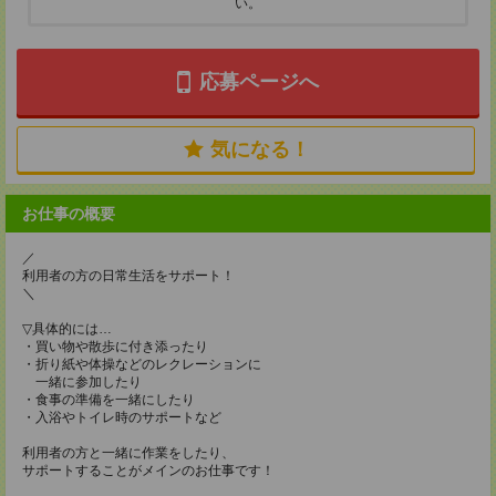
い。
応募ページへ
気になる！
お仕事の概要
／
利用者の方の日常生活をサポート！
＼
▽具体的には…
・買い物や散歩に付き添ったり
・折り紙や体操などのレクレーションに
一緒に参加したり
・食事の準備を一緒にしたり
・入浴やトイレ時のサポートなど
利用者の方と一緒に作業をしたり、
サポートすることがメインのお仕事です！