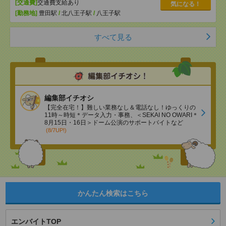
[交通費]
交通費支給あり
気になる！
[勤務地]
豊田駅
/
北八王子駅
/
八王子駅
すべて見る
編集部イチオシ
【完全在宅！】難しい業務なし＆電話なし！ゆっくりの
11時～時短＊データ入力・事務、＜SEKAI NO OWARI＊
8月15日・16日＞ドーム公演のサポートバイトなど
(8/7UP!)
かんたん検索はこちら
エンバイトTOP