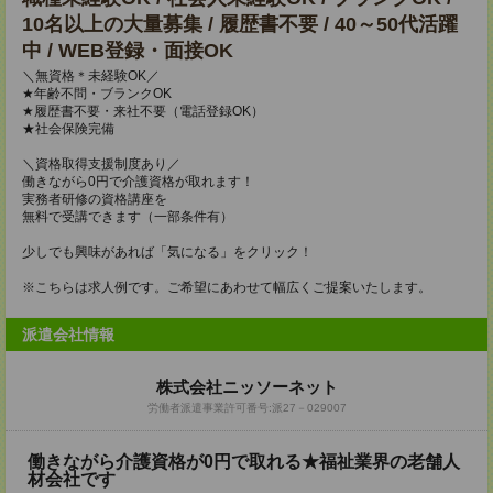
10名以上の大量募集 / 履歴書不要 / 40～50代活躍
中 / WEB登録・面接OK
＼無資格＊未経験OK／
★年齢不問・ブランクOK
★履歴書不要・来社不要（電話登録OK）
★社会保険完備
＼資格取得支援制度あり／
働きながら0円で介護資格が取れます！
実務者研修の資格講座を
無料で受講できます（一部条件有）
少しでも興味があれば「気になる」をクリック！
※こちらは求人例です。ご希望にあわせて幅広くご提案いたします。
派遣会社情報
株式会社ニッソーネット
労働者派遣事業許可番号:派27－029007
働きながら介護資格が0円で取れる★福祉業界の老舗人
材会社です