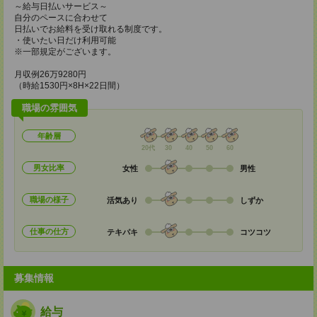
～給与日払いサービス～
自分のペースに合わせて
日払いでお給料を受け取れる制度です。
・使いたい日だけ利用可能
※一部規定がございます。
月収例26万9280円
（時給1530円×8H×22日間）
職場の雰囲気
年齢層
20代
30
40
50
60
男女比率
女性
男性
職場の様子
活気あり
しずか
仕事の仕方
テキパキ
コツコツ
募集情報
給与