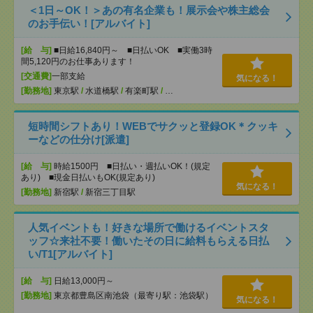
＜1日～OK！＞あの有名企業も！展示会や株主総会
のお手伝い！[アルバイト]
[給 与]
■日給16,840円～ ■日払いOK ■実働3時
間5,120円のお仕事あります！
[交通費]
一部支給
気になる！
[勤務地]
東京駅
/
水道橋駅
/
有楽町駅
/
…
短時間シフトあり！WEBでサクッと登録OK＊クッキ
ーなどの仕分け[派遣]
[給 与]
時給1500円 ■日払い・週払いOK！(規定
あり) ■現金日払いもOK(規定あり)
気になる！
[勤務地]
新宿駅
/
新宿三丁目駅
人気イベントも！好きな場所で働けるイベントスタ
ッフ☆来社不要！働いたその日に給料もらえる日払
い/T1[アルバイト]
[給 与]
日給13,000円～
[勤務地]
東京都豊島区南池袋（最寄り駅：池袋駅）
気になる！