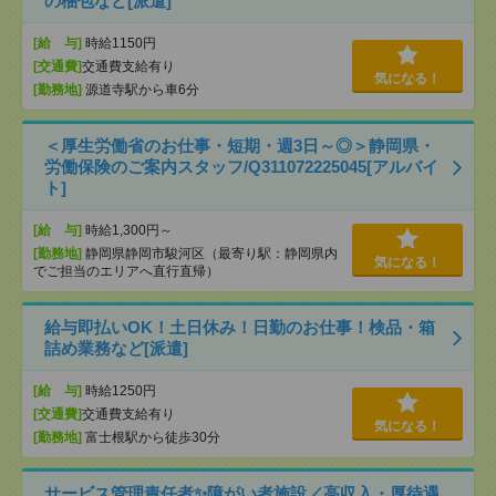
の梱包など[派遣]
[給 与]
時給1150円
[交通費]
交通費支給有り
気になる！
[勤務地]
源道寺駅から車6分
＜厚生労働省のお仕事・短期・週3日～◎＞静岡県・
労働保険のご案内スタッフ/Q311072225045[アルバイ
ト]
[給 与]
時給1,300円～
[勤務地]
静岡県静岡市駿河区（最寄り駅：静岡県内
気になる！
でご担当のエリアへ直行直帰）
給与即払いOK！土日休み！日勤のお仕事！検品・箱
詰め業務など[派遣]
[給 与]
時給1250円
[交通費]
交通費支給有り
気になる！
[勤務地]
富士根駅から徒歩30分
サービス管理責任者✨障がい者施設／高収入・厚待遇