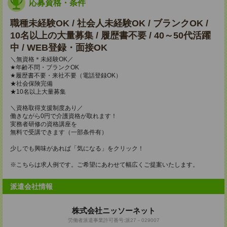
応募資格・条件
職種未経験OK / 社会人未経験OK / ブランクOK /
10名以上の大量募集 / 履歴書不要 / 40～50代活躍
中 / WEB登録・面接OK
＼無資格＊未経験OK／
★年齢不問・ブランクOK
★履歴書不要・来社不要（電話登録OK）
★社会保険完備
★10名以上大量募集
＼資格取得支援制度あり／
働きながら0円で介護資格が取れます！
実務者研修の資格講座を
無料で受講できます（一部条件有）
少しでも興味があれば「気になる」をクリック！
※こちらは求人例です。ご希望にあわせて幅広くご提案いたします。
派遣会社情報
株式会社ニッソーネット
労働者派遣事業許可番号:派27－029007