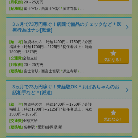
[月収例]
20～25万円
[勤務地]
富士宮駅
/
西富士宮駅
/
源道寺駅
/
…
3ヵ月で73万円稼ぐ！病院で備品のチェックなど＊医
療行為はナシ[派遣]
[給 与]
無資格の方：時給1400円～1750円 / 介護
福祉士：時給1700円～2125円 / 初任者以上：時給
1500円～1875円
[交通費]
全額支給
気になる！
[月収例]
20～25万円
[勤務地]
富士宮駅
/
西富士宮駅
/
源道寺駅
/
…
3ヵ月で73万円稼ぐ！未経験OK＊おばあちゃんのお
話相手など＊[派遣]
[給 与]
無資格の方：時給1400円～1750円 / 介護
福祉士：時給1700円～2125円 / 初任者以上：時給
1500円～1875円
気になる！
[交通費]
全額支給
[勤務地]
袋井駅
/
愛野(静岡県)駅