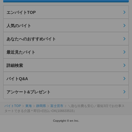
エンバイトTOP
人気のバイト
あなたへのおすすめバイト
最近見たバイト
詳細検索
バイトQ&A
アンケート&プレゼント
バイトTOP
東海
静岡県
富士宮市
＼急な出費も安心／最短3日でお仕事ス
タートできる介護＊即日×日払いOK(106633515）
Copyright © en Inc.