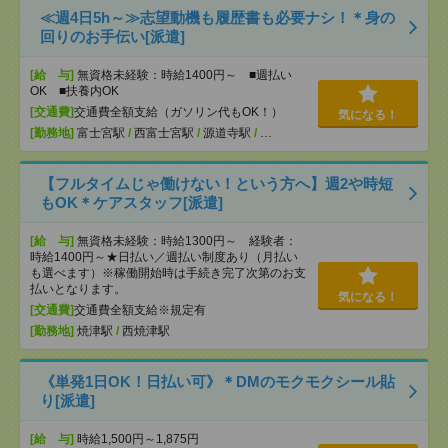
≪週4日5h～≫志望動機も履歴書も必要ナシ！＊身の
回りのお手伝い[派遣]
[給 与]
無資格未経験：時給1400円～ ■週払い
OK ■扶養内OK
[交通費]
交通費全額支給（ガソリン代もOK！）
気になる！
[勤務地]
富士宮駅
/
西富士宮駅
/
源道寺駅
/
…
【フルタイムじゃ働けない！という方へ】週2や時短
もOK＊ケアスタッフ[派遣]
[給 与]
無資格未経験：時給1300円～ 経験者：
時給1400円～★日払い／週払い制度あり（月払い
も選べます）※稼働開始時は手続き完了次第のお支
払いとなります。
気になる！
[交通費]
交通費全額支給※規定有
[勤務地]
焼津駅
/
西焼津駅
《単発1日OK！日払い可》＊DMのモクモクシール貼
り[派遣]
[給 与]
時給1,500円～1,875円