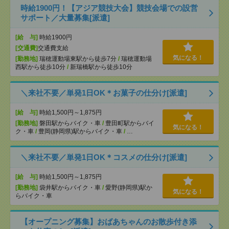
時給1900円！【アジア競技大会】競技会場での設営
サポート／大量募集[派遣]
[給 与]
時給1900円
[交通費]
交通費支給
気になる！
[勤務地]
瑞穂運動場東駅から徒歩7分
/
瑞穂運動場
西駅から徒歩10分
/
新瑞橋駅から徒歩10分
＼来社不要／単発1日OK＊お菓子の仕分け[派遣]
[給 与]
時給1,500円～1,875円
[勤務地]
磐田駅からバイク・車
/
豊田町駅からバイ
気になる！
ク・車
/
豊岡(静岡県)駅からバイク・車
/
…
＼来社不要／単発1日OK＊コスメの仕分け[派遣]
[給 与]
時給1,500円～1,875円
[勤務地]
袋井駅からバイク・車
/
愛野(静岡県)駅か
気になる！
らバイク・車
【オープニング募集】おばあちゃんのお散歩付き添