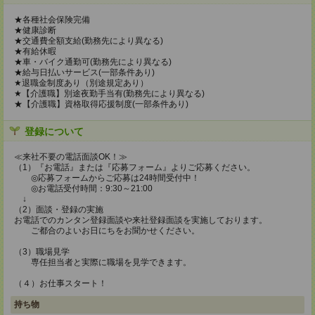
★各種社会保険完備
★健康診断
★交通費全額支給(勤務先により異なる)
★有給休暇
★車・バイク通勤可(勤務先により異なる)
★給与日払いサービス(一部条件あり)
★退職金制度あり（別途規定あり）
★【介護職】別途夜勤手当有(勤務先により異なる)
★【介護職】資格取得応援制度(一部条件あり)
登録について
≪来社不要の電話面談OK！≫
（1）『お電話』または『応募フォーム』よりご応募ください。
◎応募フォームからご応募は24時間受付中！
◎お電話受付時間：9:30～21:00
↓
（2）面談・登録の実施
お電話でのカンタン登録面談や来社登録面談を実施しております。
ご都合のよいお日にちをお聞かせください。
（3）職場見学
専任担当者と実際に職場を見学できます。
（４）お仕事スタート！
持ち物