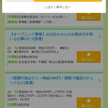
しばらく表示しない
[給 与]
無資格未経験：時給1350円～ ■週払い
OK ■扶養内OK ■日収1万800円以上
[交通費]
交通費全額支給（ガソリン代もOK！）
気になる！
[勤務地]
豊橋駅
/
新豊橋駅
/
二川駅
/
…
【オープニング募集】おばあちゃんのお散歩付き添
いも仕事の1つ[派遣]
[給 与]
無資格未経験：時給1450円～ ■週払い
OK ■扶養内OK ■日収1万1600円以上
[交通費]
交通費全額支給
気になる！
[勤務地]
名古屋大学駅
/
千種駅
/
東山公園(愛知県)駅
/
…
＜医療行為はナシ＞時給1400円！病院で備品のチェ
ックなど[派遣]
[給 与]
無資格の方：時給1400円～1750円 / 介護
福祉士：時給1700円～2125円 / 初任者以上：時給
1500円～1875円
[交通費]
全額支給
気になる！