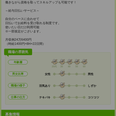
働きながら資格を取ってスキルアップも可能です！
～給与日払いサービス～
自分のペースに合わせて
日払いでお給料を受け取れる制度です。
使いたい日だけ利用可能
※一部規定がございます。
月収例24万6400円
（時給1400円×8H×22日間）
職場の雰囲気
年齢層
20代
30
40
50
60
男女比率
女性
男性
職場の様子
活気あり
しずか
仕事の仕方
テキパキ
コツコツ
募集情報