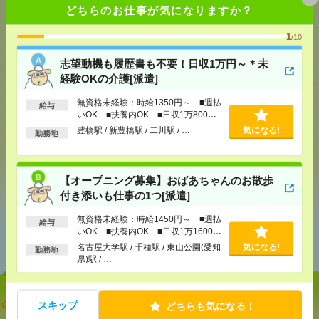
どちらのお仕事が気になりますか？
応募ページへ
1
/10
志望動機も履歴書も不要！日収1万円～＊未
気になる！
経験OKの介護[派遣]
無資格未経験：時給1350円～ ■週払
給与
いOK ■扶養内OK ■日収1万800円
メール
LINE
で送る
で送る
以上
豊橋駅 / 新豊橋駅 / 二川駅 / …
気になる!
勤務地
シェア
ツイート
ブックマーク
【オープニング募集】おばあちゃんのお散歩
付き添いも仕事の1つ[派遣]
無資格未経験：時給1450円～ ■週払
給与
あなたの閲覧履歴からの
いOK ■扶養内OK ■日収1万1600円
おすすめ
以上
名古屋大学駅 / 千種駅 / 東山公園(愛知
気になる!
勤務地
県)駅 / …
志望動機も履歴書も不要！日収1万円～＊未経験OK
スキップ
どちらも気になる！
の介護[派遣]