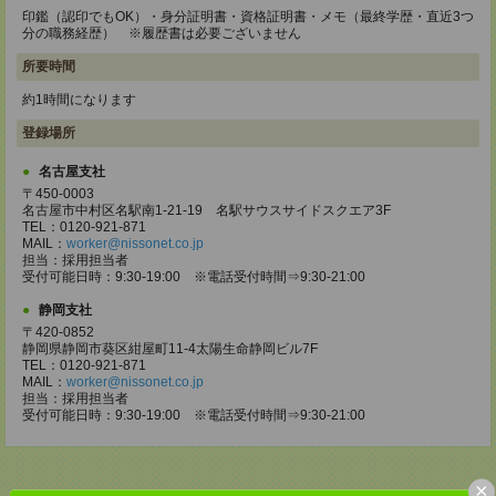
印鑑（認印でもOK）・身分証明書・資格証明書・メモ（最終学歴・直近3つ
分の職務経歴） ※履歴書は必要ございません
所要時間
約1時間になります
登録場所
名古屋支社
〒450-0003
名古屋市中村区名駅南1-21-19 名駅サウスサイドスクエア3F
TEL：0120-921-871
MAIL：
worker@nissonet.co.jp
担当：採用担当者
受付可能日時：9:30-19:00 ※電話受付時間⇒9:30-21:00
静岡支社
〒420-0852
静岡県静岡市葵区紺屋町11-4太陽生命静岡ビル7F
TEL：0120-921-871
MAIL：
worker@nissonet.co.jp
担当：採用担当者
受付可能日時：9:30-19:00 ※電話受付時間⇒9:30-21:00
×