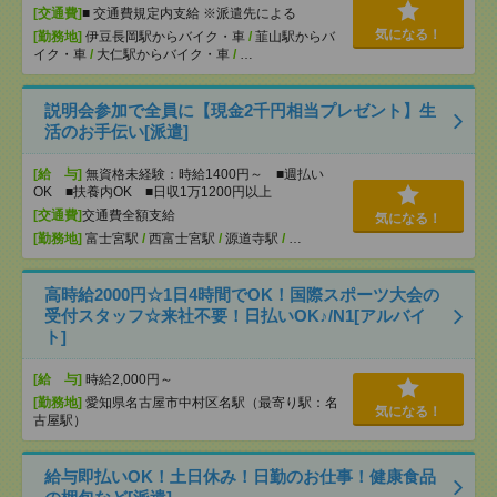
[交通費]
■ 交通費規定内支給 ※派遣先による
気になる！
[勤務地]
伊豆長岡駅からバイク・車
/
韮山駅からバ
イク・車
/
大仁駅からバイク・車
/
…
説明会参加で全員に【現金2千円相当プレゼント】生
活のお手伝い[派遣]
[給 与]
無資格未経験：時給1400円～ ■週払い
OK ■扶養内OK ■日収1万1200円以上
[交通費]
交通費全額支給
気になる！
[勤務地]
富士宮駅
/
西富士宮駅
/
源道寺駅
/
…
高時給2000円☆1日4時間でOK！国際スポーツ大会の
受付スタッフ☆来社不要！日払いOK♪/N1[アルバイ
ト]
[給 与]
時給2,000円～
[勤務地]
愛知県名古屋市中村区名駅（最寄り駅：名
気になる！
古屋駅）
給与即払いOK！土日休み！日勤のお仕事！健康食品