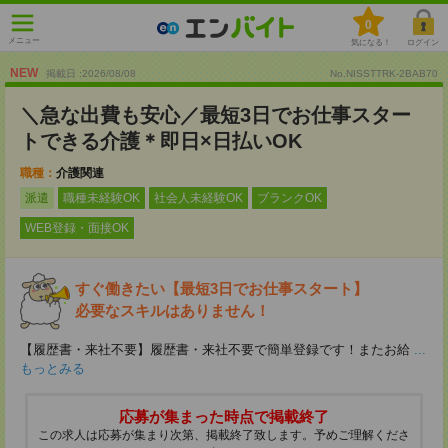
0
メニュー
気になる！
ログイン
NEW
掲載日 :2026
/
08
/
08
No.NISSTTRK-2BAB70
＼急な出費も安心／最短3日でお仕事スター
トできる介護＊即日×日払いOK
職種：
介護関連
派遣
職種未経験OK
社会人未経験OK
ブランクOK
WEB登録・面接OK
すぐ働きたい【最短3日でお仕事スタート】
必要なスキルはありません！
【履歴書・来社不要】履歴書・来社不要で簡単登録です！またお給
...
もっとみる
応募が集まった時点で掲載終了
この求人は応募が集まり次第、掲載終了致します。予めご理解くださ