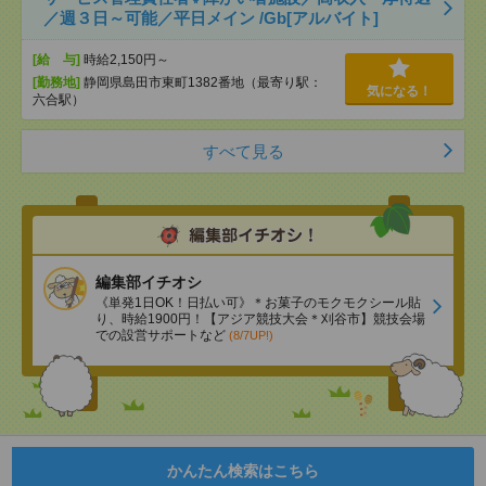
／週３日～可能／平日メイン /Gb[アルバイト]
[給 与]
時給2,150円～
[勤務地]
静岡県島田市東町1382番地（最寄り駅：
気になる！
六合駅）
すべて見る
編集部イチオシ
《単発1日OK！日払い可》＊お菓子のモクモクシール貼
り、時給1900円！【アジア競技大会＊刈谷市】競技会場
での設営サポートなど
(8/7UP!)
かんたん検索はこちら