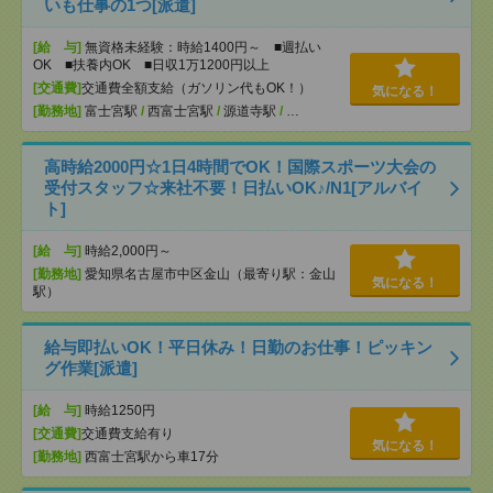
いも仕事の1つ[派遣]
[給 与]
無資格未経験：時給1400円～ ■週払い
OK ■扶養内OK ■日収1万1200円以上
[交通費]
交通費全額支給（ガソリン代もOK！）
気になる！
[勤務地]
富士宮駅
/
西富士宮駅
/
源道寺駅
/
…
高時給2000円☆1日4時間でOK！国際スポーツ大会の
受付スタッフ☆来社不要！日払いOK♪/N1[アルバイ
ト]
[給 与]
時給2,000円～
[勤務地]
愛知県名古屋市中区金山（最寄り駅：金山
気になる！
駅）
給与即払いOK！平日休み！日勤のお仕事！ピッキン
グ作業[派遣]
[給 与]
時給1250円
[交通費]
交通費支給有り
気になる！
[勤務地]
西富士宮駅から車17分