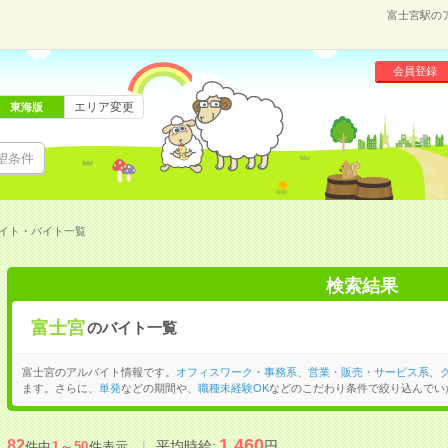
富士宮駅の
会員登録
エリア変更
東海版
望条件
イト・バイト一覧
検索結果
富士宮
のバイト一覧
富士宮のアルバイト情報です。
オフィスワーク・事務系
、
営業・販売・サービス系
、
ます。さらに、
単発
などの期間や、
職種未経験OK
などのこだわり条件で絞り込んでい
1,460
82
平均時給:
円
件中
1
～
50
件表示