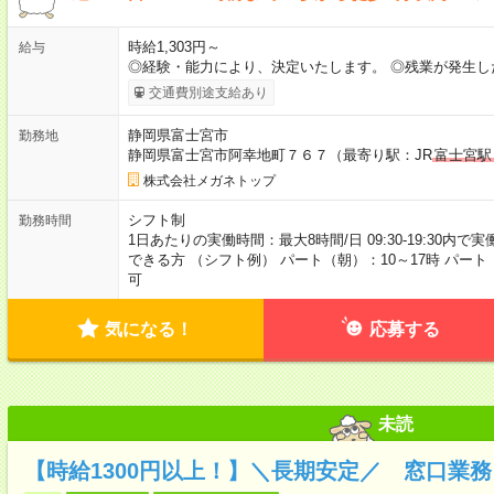
時給1,303円～
給与
◎経験・能力により、決定いたします。 ◎残業が発生し
交通費別途支給あり
静岡県富士宮市
勤務地
静岡県富士宮市阿幸地町７６７（最寄り駅：JR
富士宮駅
株式会社メガネトップ
シフト制
勤務時間
1日あたりの実働時間：最大8時間/日 09:30-19:30内で
できる方 （シフト例） パート（朝）：10～17時 パート
可
気になる！
応募する
未読
【時給1300円以上！】＼長期安定／ 窓口業