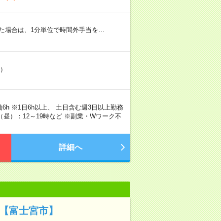
た場合は、1分単位で時間外手当を…
）
実働6h ※1日6h以上、 土日含む週3日以上勤務
（昼）：12～19時など ※副業・Wワーク不
詳細へ
務【富士宮市】