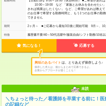
【日勤のみ】9:00～18:00（休憩60分） ■ご希望があれば
勤務時間
10:00～19:00 など 「家族とお休みを合わせたい
きれば残業はしたくない」 など、ご希望があれば教えて
のお仕事で希望する勤務時間と、もう1つのお仕事の勤務
できません
2ヶ月～ ■ご応募から最短3日後に開始可能 9月～、10
期間
履歴書不要
/
40～50代活躍中
/
服装自由
/
シフト勤務
/
10名
特徴
気になる！
応募する
興味のあるバイト
は、とりあえず保存しよう♪
保存した求人は、後からまとめて応募できるよ。
企業からアプローチが届くことも！
未読
＼ちょっと待った／看護師を卒業する前に！医
の記録など