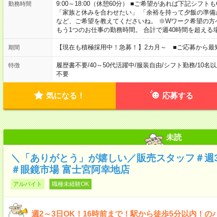
9:00～18:00（休憩60分） ■ご希望があれば下記シフトもOK！ 
勤務時間
「家族と休みを合わせたい」 「余裕を持って夕飯の準備
など、ご希望を教えてくださいね。 ※Wワーク希望の方
もう1つのお仕事の勤務時間。 合計で週40時間を超える
【現在も積極採用中！急募！】2カ月～ ■ご応募から最
期間
履歴書不要
/
40～50代活躍中
/
服装自由
/
シフト勤務
/
10名
特徴
不要
気になる！
応募する
未読
＼「ありがとう」が嬉しい／販売スタッフ＃週3
＃眼鏡市場 富士宮阿幸地店
アルバイト
職種未経験OK
週2～3日OK！16時前まで！駅から徒歩5分以内！の