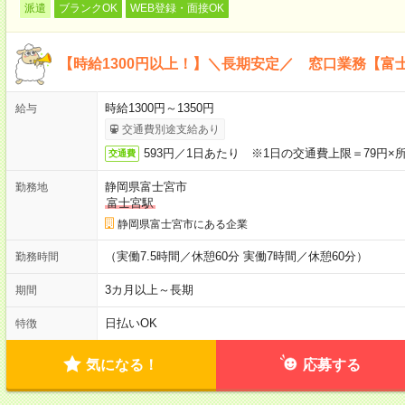
派遣
ブランクOK
WEB登録・面接OK
【時給1300円以上！】＼長期安定／ 窓口業務【富
時給1300円～1350円
給与
交通費別途支給あり
593円／1日あたり ※1日の交通費上限＝79円×
交通費
静岡県富士宮市
勤務地
富士宮駅
静岡県富士宮市にある企業
（実働7.5時間／休憩60分 実働7時間／休憩60分）
勤務時間
3カ月以上～長期
期間
日払いOK
特徴
気になる！
応募する