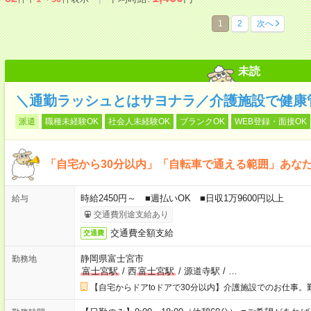
1
2
次へ
未読
＼通勤ラッシュとはサヨナラ／介護施設で健康
派遣
職種未経験OK
社会人未経験OK
ブランクOK
WEB登録・面接OK
「自宅から30分以内」「自転車で通える範囲」あな
時給2450円～ ■週払いOK ■日収1万9600円以上
給与
交通費別途支給あり
交通費全額支給
交通費
静岡県富士宮市
勤務地
富士宮駅
/
西
富士宮駅
/
源道寺駅
/
…
【自宅からドアtoドアで30分以内】介護施設でのお仕事。