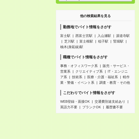
他の検索結果を見る
勤務地でバイト情報をさがす
富士駅
西富士宮駅
入山瀬駅
源道寺駅
芝川駅
富士根駅
稲子駅
竪堀駅
柚木(身延線)駅
職種でバイト情報をさがす
事務・オフィスワーク系
販売・サービス・
営業系
クリエイティブ系
IT・エンジニ
ア系
技術系
医療・介護・福祉系
軽作
業・警備・イベント系
調査・教育・その他
こだわりでバイト情報をさがす
WEB登録・面接OK
交通費別途支給あり
英語力不要
ブランクOK
履歴書不要