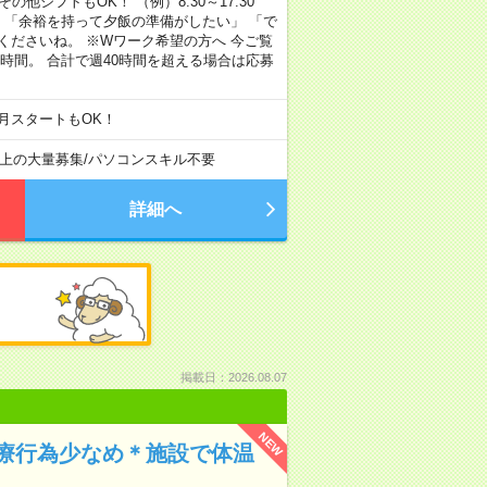
その他シフトもOK！ （例）8:30～17:30
」 「余裕を持って夕飯の準備がしたい」 「で
くださいね。 ※Wワーク希望の方へ 今ご覧
時間。 合計で週40時間を超える場合は応募
月スタートもOK！
以上の大量募集
/
パソコンスキル不要
詳細へ
掲載日：2026.08.07
NEW
療行為少なめ＊施設で体温