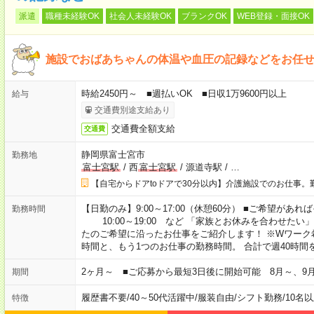
派遣
職種未経験OK
社会人未経験OK
ブランクOK
WEB登録・面接OK
施設でおばあちゃんの体温や血圧の記録などをお任
時給2450円～ ■週払いOK ■日収1万9600円以上
給与
交通費別途支給あり
交通費全額支給
交通費
静岡県富士宮市
勤務地
富士宮駅
/
西
富士宮駅
/
源道寺駅
/
…
【自宅からドアtoドアで30分以内】介護施設でのお仕事。
【日勤のみ】9:00～17:00（休憩60分） ■ご希望があれば
勤務時間
10:00～19:00 など 「家族とお休みを合わせたい
たのご希望に沿ったお仕事をご紹介します！ ※Wワーク
時間と、もう1つのお仕事の勤務時間。 合計で週40時
2ヶ月～ ■ご応募から最短3日後に開始可能 8月～、9
期間
履歴書不要
/
40～50代活躍中
/
服装自由
/
シフト勤務
/
10名
特徴