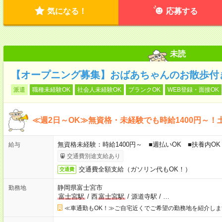
気になる！
応募する
未読
【オープニング募集】おばあちゃんのお散歩付
派遣
職種未経験OK
社会人未経験OK
ブランクOK
WEB登録・面接OK
≪週2日～OK≫無資格・未経験でも時給1400円～！
無資格未経験：時給1400円～ ■週払いOK ■扶養内OK 
給与
交通費別途支給あり
交通費全額支給（ガソリン代もOK！）
交通費
静岡県富士宮市
勤務地
富士宮駅
/
西
富士宮駅
/
源道寺駅
/
…
≪車通勤もOK！≫ご自宅近くでご希望の勤務地を紹介しま