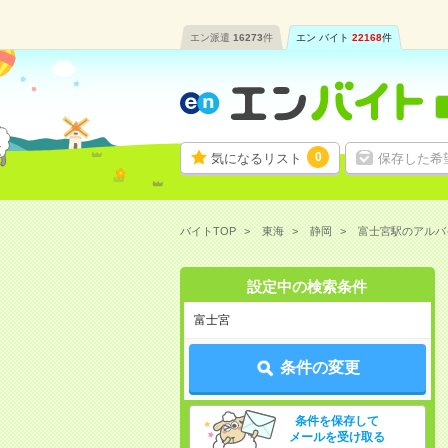
エン派遣
16273
件
エン バイト
22168
件
0
気になるリスト
保存した希
バイトTOP
東海
静岡
富士宮駅のアルバ
設定中の検索条件
富士宮
条件の変更
条件を保存して
メールを受け取る