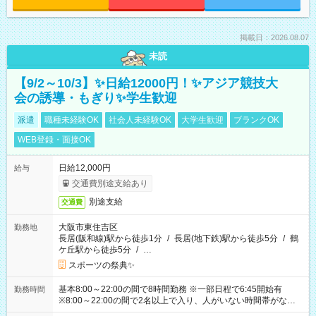
掲載日：2026.08.07
未読
【9/2～10/3】✨日給12000円！✨アジア競技大
会の誘導・もぎり✨学生歓迎
派遣
職種未経験OK
社会人未経験OK
大学生歓迎
ブランクOK
WEB登録・面接OK
日給12,000円
給与
交通費別途支給あり
別途支給
交通費
大阪市東住吉区
勤務地
長居(阪和線)駅から徒歩1分
/
長居(地下鉄)駅から徒歩5分
/
鶴
ケ丘駅から徒歩5分
/
…
スポーツの祭典✨
基本8:00～22:00の間で8時間勤務 ※一部日程で6:45開始有
勤務時間
※8:00～22:00の間で2名以上で入り、人がいない時間帯がない
ように相方と時間を分け合うイメージです