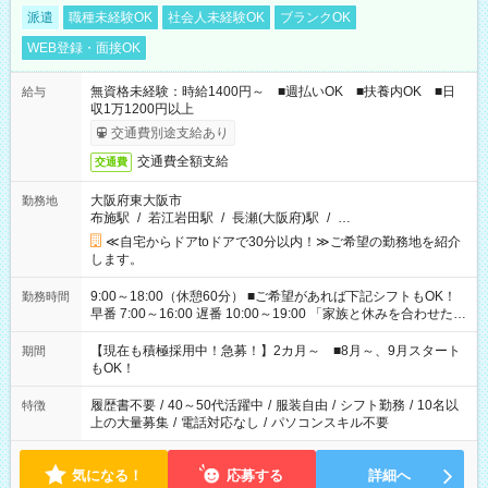
派遣
職種未経験OK
社会人未経験OK
ブランクOK
WEB登録・面接OK
無資格未経験：時給1400円～ ■週払いOK ■扶養内OK ■日
給与
収1万1200円以上
交通費別途支給あり
交通費全額支給
交通費
大阪府東大阪市
勤務地
布施駅
/
若江岩田駅
/
長瀬(大阪府)駅
/
…
≪自宅からドアtoドアで30分以内！≫ご希望の勤務地を紹介
します。
9:00～18:00（休憩60分） ■ご希望があれば下記シフトもOK！
勤務時間
早番 7:00～16:00 遅番 10:00～19:00 「家族と休みを合わせた
い」 「余裕を持って夕飯の準備がしたい」 「できれば残業はし
たくない」 など、ご希望を教えてくださいね。 ※Wワーク希望
【現在も積極採用中！急募！】2カ月～ ■8月～、9月スタート
期間
の方へ 今ご覧のお仕事で希望する勤務時間と、もう1つのお仕事
もOK！
の勤務時間。 合計で週40時間を超える場合は応募できません。
履歴書不要
/
40～50代活躍中
/
服装自由
/
シフト勤務
/
10名以
特徴
上の大量募集
/
電話対応なし
/
パソコンスキル不要
気になる！
応募する
詳細へ