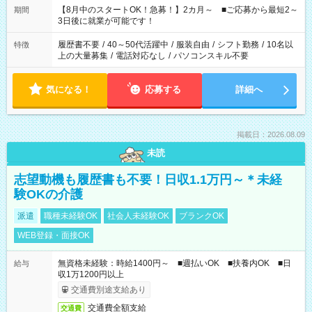
「できれば残業はしたくない」 など、ご希望を教えてください
【8月中のスタートOK！急募！】2カ月～ ■ご応募から最短2～
期間
ね。 ※Wワーク希望の方へ 今ご覧のお仕事で希望する勤務時間
3日後に就業が可能です！
と、もう1つのお仕事の勤務時間。 合計で週40時間を超える場
合は応募できません。
履歴書不要
/
40～50代活躍中
/
服装自由
/
シフト勤務
/
10名以
特徴
上の大量募集
/
電話対応なし
/
パソコンスキル不要
気になる！
応募する
詳細へ
掲載日：2026.08.09
未読
志望動機も履歴書も不要！日収1.1万円～＊未経
験OKの介護
派遣
職種未経験OK
社会人未経験OK
ブランクOK
WEB登録・面接OK
無資格未経験：時給1400円～ ■週払いOK ■扶養内OK ■日
給与
収1万1200円以上
交通費別途支給あり
交通費全額支給
交通費