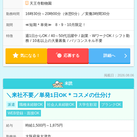
天王寺動物園
16時30分～20時00分（休憩0分）／実働3時間30分
勤務時間
≪短期＊単発≫ 8・9・10月限定！
期間
週1日からOK
/
40～50代活躍中
/
副業・WワークOK
/
シフト勤
特徴
務
/
10名以上の大量募集
/
パソコンスキル不要
気になる！
応募する
詳細へ
掲載日：2026.08.06
未読
＼来社不要／単発1日OK＊コスメの仕分け
派遣
職種未経験OK
社会人未経験OK
大学生歓迎
ブランクOK
WEB登録・面接OK
時給1,500円～1,875円
給与
大阪府泉大津市
勤務地