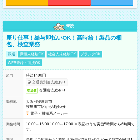
未読
座り仕事！給与即払いOK！高時給！製品の梱
包、検査業務
派遣
職種未経験OK
社会人未経験OK
ブランクOK
WEB登録・面接OK
時給1400円
給与
交通費別途支給あり
交通費支給有り
交通費
大阪府寝屋川市
勤務地
寝屋川市駅から徒歩5分
電子・機械系メーカー
10:00～16:00 10:00～17:00 ※表記のうち実働5時間から6時間で
勤務時間
す。
長期【ご応募から1週間以内(最短2日目)のスピード就業が可能】
期間