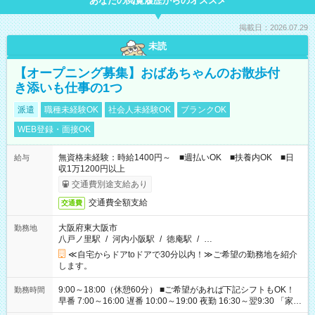
あなたの閲覧履歴からのオススメ
掲載日：2026.07.29
未読
【オープニング募集】おばあちゃんのお散歩付
き添いも仕事の1つ
派遣
職種未経験OK
社会人未経験OK
ブランクOK
WEB登録・面接OK
無資格未経験：時給1400円～ ■週払いOK ■扶養内OK ■日
給与
収1万1200円以上
交通費別途支給あり
交通費全額支給
交通費
大阪府東大阪市
勤務地
八戸ノ里駅
/
河内小阪駅
/
徳庵駅
/
…
≪自宅からドアtoドアで30分以内！≫ご希望の勤務地を紹介
します。
9:00～18:00（休憩60分） ■ご希望があれば下記シフトもOK！
勤務時間
早番 7:00～16:00 遅番 10:00～19:00 夜勤 16:30～翌9:30 「家族
と休みを合わせたい」 「余裕を持って夕飯の準備がしたい」