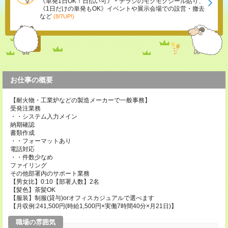
《単発1日OK！日払い可》＊チラシのモクモクシール貼り、
《1日だけの単発もOK》イベントや展示会場での設営・撤去
など
(8/7UP!)
お仕事の概要
【耐火物・工業炉などの製造メーカーで一般事務】
受発注業務
・・システム入力メイン
納期確認
書類作成
・・フォーマットあり
電話対応
・・件数少なめ
ファイリング
その他部署内のサポート業務
【男女比】0:10【部署人数】2名
【髪色】茶髪OK
【服装】制服(貸与)orオフィスカジュアルで選べます
【月収例:241,500円(時給1,500円×実働7時間40分×月21日)】
職場の雰囲気