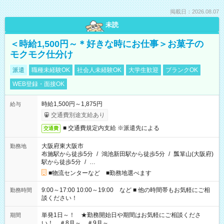
掲載日：2026.08.07
未読
＜時給1,500円～＊好きな時にお仕事＞お菓子の
モクモク仕分け
派遣
職種未経験OK
社会人未経験OK
大学生歓迎
ブランクOK
WEB登録・面接OK
時給1,500円～1,875円
給与
交通費別途支給あり
■ 交通費規定内支給 ※派遣先による
交通費
大阪府東大阪市
勤務地
布施駅から徒歩5分
/
鴻池新田駅から徒歩5分
/
瓢箪山(大阪府)
駅から徒歩5分
/
…
■物流センターなど ■勤務地選べます
9:00～17:00 10:00～19:00 など ■ 他の時間帯もお気軽にご相
勤務時間
談ください！
単発1日～！ ★勤務開始日や期間はお気軽にご相談くださ
期間
い！ ＃8月～ ＃9月～