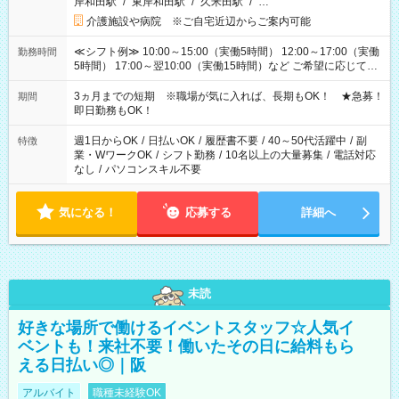
岸和田駅
/
東岸和田駅
/
久米田駅
/
…
介護施設や病院 ※ご自宅近辺からご案内可能
≪シフト例≫ 10:00～15:00（実働5時間） 12:00～17:00（実働
勤務時間
5時間） 17:00～翌10:00（実働15時間）など ご希望に応じて、
働く時間は調整できます！ お気軽に担当へ相談ください！
3ヵ月までの短期 ※職場が気に入れば、長期もOK！ ★急募！
期間
即日勤務もOK！
週1日からOK
/
日払いOK
/
履歴書不要
/
40～50代活躍中
/
副
特徴
業・WワークOK
/
シフト勤務
/
10名以上の大量募集
/
電話対応
なし
/
パソコンスキル不要
気になる！
応募する
詳細へ
未読
好きな場所で働けるイベントスタッフ☆人気イ
ベントも！来社不要！働いたその日に給料もら
える日払い◎｜阪
アルバイト
職種未経験OK