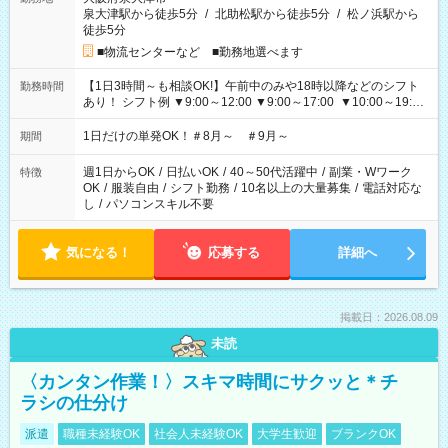
泉大津駅から徒歩5分
/
北助松駅から徒歩5分
/
松ノ浜駅から
徒歩5分
■物流センターなど ■勤務地選べます
【1日3時間～も相談OK!】午前中のみや18時以降などのシフト
勤務時間
あり！ シフト例 ▼9:00～12:00 ▼9:00～17:00 ▼10:00～19:00
▼18:00～21:00
1日だけの単発OK！＃8月～ ＃9月～
期間
週1日からOK
/
日払いOK
/
40～50代活躍中
/
副業・Wワーク
特徴
OK
/
服装自由
/
シフト勤務
/
10名以上の大量募集
/
電話対応な
し
/
パソコンスキル不要
気になる！
応募する
詳細へ
掲載日：2026.08.09
未読
〈カンタン作業！〉スキマ時間にサクッと＊チ
ラシの仕分け
派遣
職種未経験OK
社会人未経験OK
大学生歓迎
ブランクOK