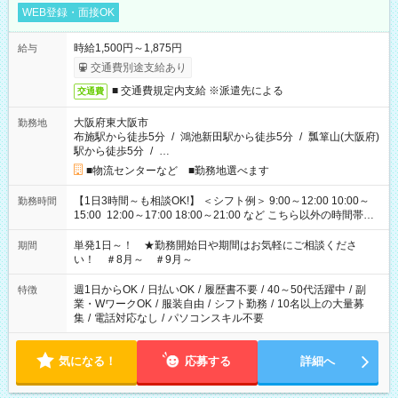
WEB登録・面接OK
時給1,500円～1,875円
給与
交通費別途支給あり
■ 交通費規定内支給 ※派遣先による
交通費
大阪府東大阪市
勤務地
布施駅から徒歩5分
/
鴻池新田駅から徒歩5分
/
瓢箪山(大阪府)
駅から徒歩5分
/
…
■物流センターなど ■勤務地選べます
【1日3時間～も相談OK!】 ＜シフト例＞ 9:00～12:00 10:00～
勤務時間
15:00 12:00～17:00 18:00～21:00 など こちら以外の時間帯も
お気軽にご相談ください！
単発1日～！ ★勤務開始日や期間はお気軽にご相談くださ
期間
い！ ＃8月～ ＃9月～
週1日からOK
/
日払いOK
/
履歴書不要
/
40～50代活躍中
/
副
特徴
業・WワークOK
/
服装自由
/
シフト勤務
/
10名以上の大量募
集
/
電話対応なし
/
パソコンスキル不要
気になる！
応募する
詳細へ