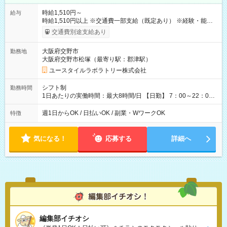
時給1,510円～
給与
時給1,510円以上 ※交通費一部支給（既定あり） ※経験・能力を
考慮して決定します 【収入例】 週1回勤務の場合：1,510円×8時
交通費別途支給あり
間×4回=4万8,320円 週3回勤務の場合：1,510円×8時間×12回
=14万4,960円 週5回勤務の場合：1,510円×8時間×20回=24万
大阪府交野市
勤務地
1,600円 【試用期間】試用期間あり 試用期間の長さ：2ヶ月
大阪府交野市松塚（最寄り駅：郡津駅）
※ 雇用形態と給与に、本採用時と異なる部分があります。 雇用
形態：本採用時と同じです。 給与：時給 1,180円以上
ユースタイルラボラトリー株式会社
シフト制
勤務時間
1日あたりの実働時間：最大8時間/日 【日勤】 7：00～22：00
の間で4～8時間勤務（休憩時間は法定通り） ※週1日～OK ／ 1
日4時間から勤務OK ／ 夜勤なし ＊＊ 勤務時間例 ＊＊ ■7時
週1日からOK / 日払いOK / 副業・WワークOK
特徴
から11時 ■9時から18時 ■17時から21時 など ※訪問先により
変動 ※曜日固定（毎週同じ曜日勤務）
気になる！
応募する
詳細へ
編集部イチオシ