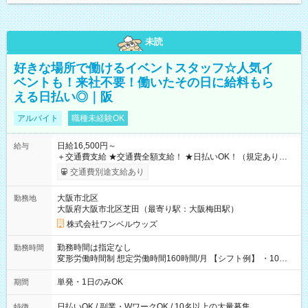
未読
好きな場所で働けるイベントスタッフ☆人気イ
ベントも！来社不要！働いたその日に給料もら
える日払い◎｜阪
アルバイト
職種未経験OK
日給16,500円～
給与
＋交通費支給 ★交通費全額支給！ ★日払いOK！（規定あり） ┗
働いたその日に現金GET♪ お仕事後はコンビニATMから 日払
交通費別途支給あり
い分を引き落とせます！ 【試用期間】試用期間なし
大阪市北区
勤務地
大阪府大阪市北区芝田（最寄り駅：大阪梅田駅）
株式会社ワンベルウッズ
勤務時間は指定なし
勤務時間
変形労働時間制 想定労働時間160時間/月 【シフト例】 ・10：
00～20：00
単発・1日のみOK
期間
日払いOK / 副業・WワークOK / 10名以上の大量募集
特徴