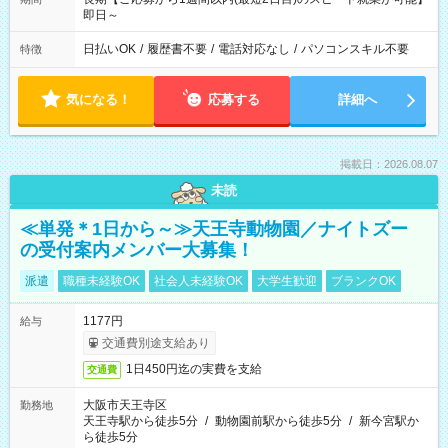
即日～
日払いOK
/
履歴書不要
/
電話対応なし
/
パソコンスキル不要
特徴
気になる！
応募する
詳細へ
掲載日：2026.08.07
未読
≪単発＊1日から～≫天王寺動物園／ナイトズー
の受付案内メンバー大募集！
派遣
職種未経験OK
社会人未経験OK
大学生歓迎
ブランクOK
1177円
給与
交通費別途支給あり
1日450円迄の実費を支給
交通費
大阪市天王寺区
勤務地
天王寺駅から徒歩5分
/
動物園前駅から徒歩5分
/
新今宮駅か
ら徒歩5分