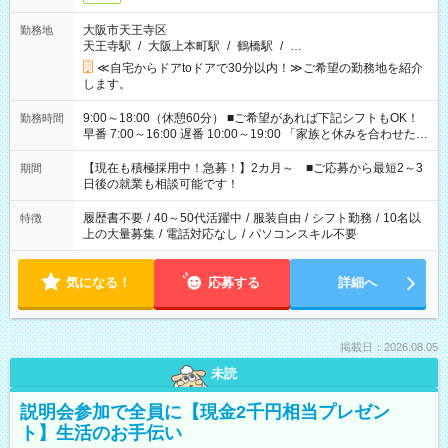
大阪市天王寺区
勤務地
天王寺駅
/
大阪上本町駅
/
鶴橋駅
/
…
≪自宅からドアtoドアで30分以内！≫ご希望の勤務地を紹介
します。
9:00～18:00（休憩60分） ■ご希望があれば下記シフトもOK！
勤務時間
早番 7:00～16:00 遅番 10:00～19:00 「家族と休みを合わせた
い」 「余裕を持って夕飯の準備がしたい」 「できれば残業はし
たくない」 など、ご希望を教えてくださいね。 ※Wワーク希望
【現在も積極採用中！急募！】2カ月～ ■ご応募から最短2～3
期間
の方へ 今ご覧のお仕事で希望する勤務時間と、もう1つのお仕事
日後の就業も相談可能です！
の勤務時間。 合計で週40時間を超える場合は応募できません。
履歴書不要
/
40～50代活躍中
/
服装自由
/
シフト勤務
/
10名以
特徴
上の大量募集
/
電話対応なし
/
パソコンスキル不要
気になる！
応募する
詳細へ
掲載日：2026.08.05
未読
説明会参加で全員に【現金2千円相当プレゼン
ト】生活のお手伝い