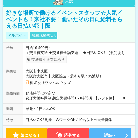
未読
好きな場所で働けるイベントスタッフ☆人気イ
ベントも！来社不要！働いたその日に給料もら
える日払い◎｜阪
アルバイト
職種未経験OK
日給16,500円～
給与
＋交通費支給 ★交通費全額支給！ ★日払いOK！（規定あり） ┗
働いたその日に現金GET♪ お仕事後はコンビニATMから 日払
交通費別途支給あり
い分を引き落とせます！ 【試用期間】試用期間なし
大阪市中央区
勤務地
大阪府大阪市中央区難波（最寄り駅：難波駅）
株式会社ワンベルウッズ
勤務時間は指定なし
勤務時間
変形労働時間制 想定労働時間160時間/月 【シフト例】 ・10：
00～20：00
単発・1日のみOK
期間
日払いOK / 副業・WワークOK / 10名以上の大量募集
特徴
気になる！
応募する
詳細へ