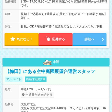
8:30～17:00 8:30～17:30 ※表記のうち実働7時間30分から8時間
勤務時間
です。
長期【ご応募から1週間以内(最短2日目)のスピード就業が可能】
期間
即日～
日払いOK
/
履歴書不要
/
電話対応なし
/
パソコンスキル不要
特徴
気になる！
応募する
詳細へ
未読
【梅田】にある空中庭園展望台運営スタッフ
アルバイト
職種未経験OK
時給1,200円～1,500円
給与
交通費別途支給あり
大阪市北区
勤務地
大阪府大阪市北区大淀中1-1-88 梅田スカイビル（最寄り駅：JR