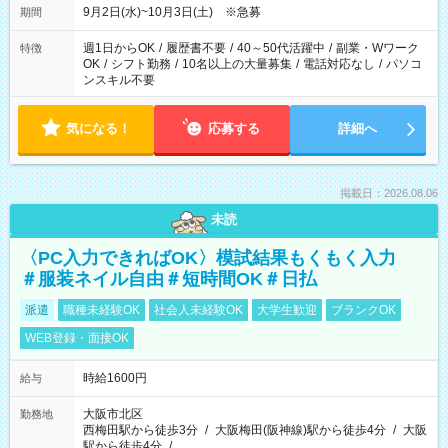
9月2日(水)~10月3日(土) ※急募
期間
週1日からOK
/
履歴書不要
/
40～50代活躍中
/
副業・Wワーク
特徴
OK
/
シフト勤務
/
10名以上の大量募集
/
電話対応なし
/
パソコ
ンスキル不要
気になる！
応募する
詳細へ
掲載日：2026.08.06
未読
〈PC入力できればOK〉模試結果もくもく入力
＃服装ネイル自由＃短時間OK＃日払
派遣
職種未経験OK
社会人未経験OK
大学生歓迎
ブランクOK
WEB登録・面接OK
時給1600円
給与
大阪市北区
勤務地
西梅田駅から徒歩3分
/
大阪梅田(阪神線)駅から徒歩4分
/
大阪
駅から徒歩4分
/
…