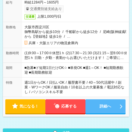
時給1284円～1605円
給与
交通費別途支給あり
上限1,000円/日
交通費
大阪市西淀川区
勤務地
御幣島駅から徒歩10分
/
千船駅から徒歩12分
/
尼崎(阪神線)駅
から【登録地】徒歩1分
/
…
兵庫・大阪エリアの物流倉庫内
(1)9:00～17:00※休憩1ｈ (2)17:30～21:30 (3)21:15～翌8:00※休
勤務時間
憩1ｈ 日勤・夕勤・夜勤からお選びいただけます！ ご希望に合
わせて働けるお仕事です(*^^*) 【その他選べる勤務時間】 8-17
時/9-17時/9-18時/10-18時/11-21時/18-22時/20-翌4時/21-翌5
■急募■ド短期1日だけOK☆ ■単発OK ■週1～OK！ ■短期勤務歓
期間
時/22-翌6時/0-翌8時 ご自身のご都合で選んで頂ける完全自由シ
迎 ■長期勤務歓迎
フト！
週1日からOK
/
日払いOK
/
履歴書不要
/
40～50代活躍中
/
副
特徴
業・WワークOK
/
服装自由
/
10名以上の大量募集
/
電話対応な
し
/
パソコンスキル不要
気になる！
応募する
詳細へ