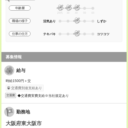
年齢層
20代
30
40
50
60
職場の様子
活気あり
しずか
仕事の仕方
テキパキ
コツコツ
募集情報
給与
時給1500円＋交
交通費別途支給あり
◆交通費実費支給※当社規定あり
交通費
勤務地
大阪府東大阪市