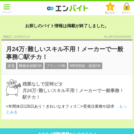
0
メニュー
気になる！
ログイン
お探しのバイト情報は掲載が終了しました。
掲載日 :2026
/
07
/
13
No.MPGW1656855
月24万↑難しいスキル不用！メーカーで一般
事務〇駅チカ！
派遣
職種未経験OK
ブランクOK
WEB登録・面接OK
残業なしで定時ピタ
月24万↑難しいスキル不用！メーカーで一般事務！
駅チカ！
<年間休日126日あり！きれいなオフィス〇>受発注業務や請求
...もっ
とみる