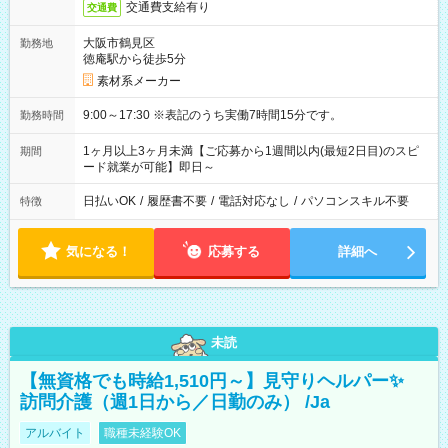
交通費支給有り
交通費
大阪市鶴見区
勤務地
徳庵駅から徒歩5分
素材系メーカー
9:00～17:30 ※表記のうち実働7時間15分です。
勤務時間
1ヶ月以上3ヶ月未満【ご応募から1週間以内(最短2日目)のスピ
期間
ード就業が可能】即日～
日払いOK
/
履歴書不要
/
電話対応なし
/
パソコンスキル不要
特徴
気になる！
応募する
詳細へ
未読
【無資格でも時給1,510円～】見守りヘルパー✨
訪問介護（週1日から／日勤のみ） /Ja
アルバイト
職種未経験OK