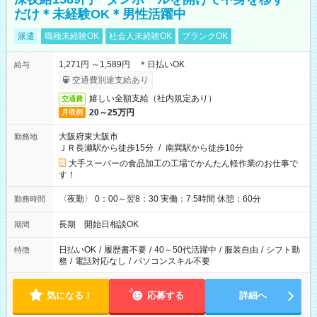
だけ＊未経験OK＊男性活躍中
派遣
職種未経験OK
社会人未経験OK
ブランクOK
1,271円 ～1,589円 ＊日払いOK
給与
交通費別途支給あり
嬉しい全額支給（社内規定あり）
交通費
20～25万円
月収例
大阪府東大阪市
勤務地
ＪＲ長瀬駅から徒歩15分
/
南巽駅から徒歩10分
大手スーパーの食品加工の工場でかんたん軽作業のお仕事で
す！
〈夜勤〉 0：00～翌8：30 実働：7.5時間 休憩：60分
勤務時間
長期 開始日相談OK
期間
日払いOK
/
履歴書不要
/
40～50代活躍中
/
服装自由
/
シフト勤
特徴
務
/
電話対応なし
/
パソコンスキル不要
気になる！
応募する
詳細へ