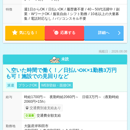
週1日からOK
/
日払いOK
/
履歴書不要
/
40～50代活躍中
/
副
特徴
業・WワークOK
/
服装自由
/
シフト勤務
/
10名以上の大量募
集
/
電話対応なし
/
パソコンスキル不要
気になる！
応募する
詳細へ
掲載日：2026.08.08
未読
＼空いた時間で働く！／日払いOK×1勤務3万円
も可！施設での見回りなど
派遣
ブランクOK
WEB登録・面接OK
時給1700円～ 夜勤時給2060円～ 日収3万円～（夜勤時給
給与
2060円×15h）
交通費別途支給あり
交通費全額支給
交通費
大阪府岸和田市
勤務地