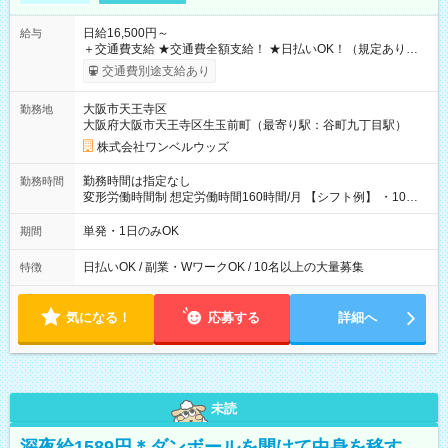
日給16,500円～
給与
＋交通費支給 ★交通費全額支給！ ★日払いOK！（規定あり） ┗
働いたその日に現金GET♪ お仕事後はコンビニATMから 日払
交通費別途支給あり
い分を引き落とせます！ 【試用期間】試用期間なし
大阪市天王寺区
勤務地
大阪府大阪市天王寺区生玉前町（最寄り駅：谷町九丁目駅）
株式会社ワンベルウッズ
勤務時間は指定なし
勤務時間
変形労働時間制 想定労働時間160時間/月 【シフト例】 ・10：
00～20：00
単発・1日のみOK
期間
日払いOK / 副業・WワークOK / 10名以上の大量募集
特徴
気になる！
応募する
詳細へ
未読
深夜給1589円＊ダンボールを開けて中身を移す