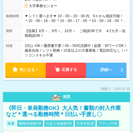
大手事務センター
▼シフト選べます▼ 10：00～19：00 内、6ｈから相談可能！
勤務時間
＊10：00～16：00 ＊10：00～17：00 ＊10：00～18：00 ＊
11：00～19：00 ＊12：00～19：00 ＊13：00～19：00
【急募】8月～、9月～、10月～ ご相談OKです ＃2カ月～短
期間
期相談OK！
日払いOK
/
履歴書不要
/
40～50代活躍中
/
副業・WワークOK
/
特徴
服装自由
/
シフト勤務
/
10名以上の大量募集
/
電話対応なし
/
パ
ソコンスキル不要
気になる！
応募する
詳細へ
掲載日：2026.07.30
未読
《即日・単発勤務OK》大人気！書類の封入作業
など＊選べる勤務時間＊日払い手渡し〇
派遣
職種未経験OK
社会人未経験OK
大学生歓迎
ブランクOK