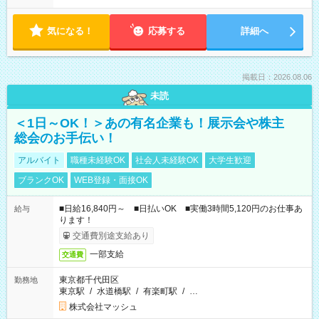
気になる！
応募する
詳細へ
掲載日：2026.08.06
未読
＜1日～OK！＞あの有名企業も！展示会や株主
総会のお手伝い！
アルバイト
職種未経験OK
社会人未経験OK
大学生歓迎
ブランクOK
WEB登録・面接OK
■日給16,840円～ ■日払いOK ■実働3時間5,120円のお仕事あ
給与
ります！
交通費別途支給あり
一部支給
交通費
東京都千代田区
勤務地
東京駅
/
水道橋駅
/
有楽町駅
/
…
株式会社マッシュ