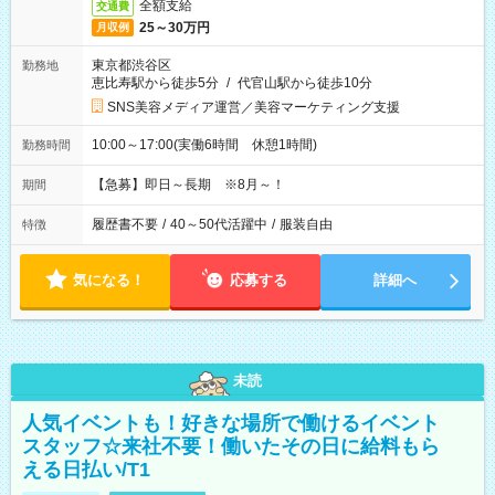
全額支給
交通費
25～30万円
月収例
東京都渋谷区
勤務地
恵比寿駅から徒歩5分
/
代官山駅から徒歩10分
SNS美容メディア運営／美容マーケティング支援
10:00～17:00(実働6時間 休憩1時間)
勤務時間
【急募】即日～長期 ※8月～！
期間
履歴書不要
/
40～50代活躍中
/
服装自由
特徴
気になる！
応募する
詳細へ
未読
人気イベントも！好きな場所で働けるイベント
スタッフ☆来社不要！働いたその日に給料もら
える日払い/T1