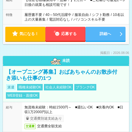
【現在も積極採用中！急募！】2カ月～ ■ご応募から最短2～3
期間
の方へ 今ご覧のお仕事で希望する勤務時間と、もう1つのお仕事
日後の就業も相談可能です！
の勤務時間。 合計で週40時間を超える場合は応募できません。
履歴書不要
/
40～50代活躍中
/
服装自由
/
シフト勤務
/
10名以
特徴
上の大量募集
/
電話対応なし
/
パソコンスキル不要
気になる！
応募する
詳細へ
掲載日：2026.08.06
未読
【オープニング募集】おばあちゃんのお散歩付
き添いも仕事の1つ
派遣
職種未経験OK
社会人未経験OK
ブランクOK
WEB登録・面接OK
無資格未経験：時給1500円～ ■週払いOK ■扶養内OK ■日
給与
収1万2000円以上
交通費別途支給あり
交通費全額支給
交通費