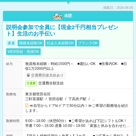
掲載日：2026.08.06
未読
説明会参加で全員に【現金2千円相当プレゼン
ト】生活のお手伝い
派遣
職種未経験OK
社会人未経験OK
ブランクOK
WEB登録・面接OK
無資格未経験：時給1500円～ ■週払いOK ■扶養内OK ■日
給与
収1万2000円以上
交通費別途支給あり
交通費全額支給
交通費
東京都世田谷区
勤務地
三軒茶屋駅
/
世田谷駅
/
下高井戸駅
/
…
≪自宅からドアtoドアで30分以内！≫ご希望の勤務地を紹介
します。
9:00～18:00（休憩60分） ■ご希望があれば下記シフトもOK！
勤務時間
早番 7:00～16:00 遅番 10:00～19:00 「家族と休みを合わせた
い」 「余裕を持って夕飯の準備がしたい」 「できれば残業はし
たくない」 など、ご希望を教えてくださいね。 ※Wワーク希望