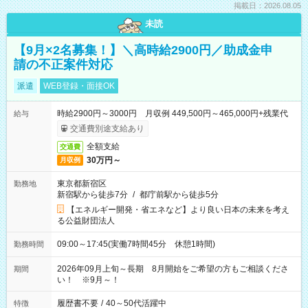
掲載日：2026.08.05
未読
【9月×2名募集！】＼高時給2900円／助成金申
請の不正案件対応
派遣
WEB登録・面接OK
時給2900円～3000円 月収例 449,500円～465,000円+残業代
給与
交通費別途支給あり
全額支給
交通費
30万円～
月収例
東京都新宿区
勤務地
新宿駅から徒歩7分
/
都庁前駅から徒歩5分
【エネルギー開発・省エネなど】より良い日本の未来を考え
る公益財団法人
09:00～17:45(実働7時間45分 休憩1時間)
勤務時間
2026年09月上旬～長期 8月開始をご希望の方もご相談くださ
期間
い！ ※9月～！
履歴書不要
/
40～50代活躍中
特徴