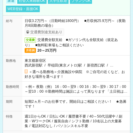
派遣
社会人未経験OK
大学生歓迎
ブランクOK
WEB登録・面接OK
日収3.2万円～（日勤時給1800円） ■月収例25.9万円～（夜勤
給与
月8回勤務の場合）
交通費別途支給あり
交通費全額支給 ■ガソリン代も全額支給（規定あ
交通費
り） ■無料駐車場もご相談ください
20～25万円
月収例
東京都新宿区
勤務地
西武新宿駅
/
早稲田(東京メトロ)駅
/
新宿西口駅
/
…
＜選べる勤務地＞介護施設や病院 ※ご自宅の近くなど、お
好きな場所を選べます！
＜例＞ 夜勤（例） 16：00～翌9：00 16：30～翌9：30 17：00
勤務時間
～翌10：00 ※勤務時間は施設によって異なります 「土日祝は休
みたい」 「しっかり稼ぎたい」 「もう少し遅い時間から始めた
い」など ご希望にあったお仕事をご案内いたします。 ※未経験
短期2ヵ月～のお仕事です。開始日はご相談ください！ ★急募
期間
の方の場合は1～2ヶ月間は日中での仕事を経験いただき、 お
です！
仕事に慣れてからの夜勤になります。 ★家庭の都合でお休みが
必要な場合も遠慮なくご相談ください。
週1日からOK
/
日払いOK
/
履歴書不要
/
40～50代活躍中
/
副
特徴
業・WワークOK
/
服装自由
/
シフト勤務
/
10名以上の大量募
集
/
電話対応なし
/
パソコンスキル不要