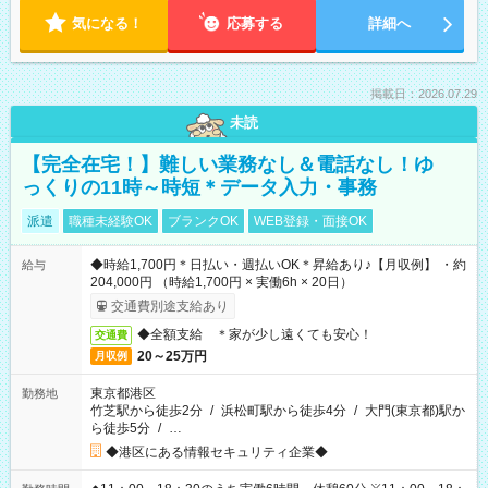
気になる！
応募する
詳細へ
掲載日：2026.07.29
未読
【完全在宅！】難しい業務なし＆電話なし！ゆ
っくりの11時～時短＊データ入力・事務
派遣
職種未経験OK
ブランクOK
WEB登録・面接OK
◆時給1,700円＊日払い・週払いOK＊昇給あり♪【月収例】 ・約
給与
204,000円 （時給1,700円 × 実働6h × 20日）
交通費別途支給あり
◆全額支給 ＊家が少し遠くても安心！
交通費
20～25万円
月収例
東京都港区
勤務地
竹芝駅から徒歩2分
/
浜松町駅から徒歩4分
/
大門(東京都)駅か
ら徒歩5分
/
…
◆港区にある情報セキュリティ企業◆