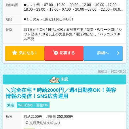
■シフト例 ・07:00～19:30 ・09:00～12:00 ・10:00～17:00 ・
勤務時間
18:00～23:00 ・19:00～07:00 ・20:00～09:00 ・22:00～06:00
etc ★最短で3時間で5,120円のお仕事から 15時間で2万円近く稼
げるお仕事も！ ご希望のお時間に合わせてご紹介！ ※シフトは
■１日のみ・1回だけお仕事OK！
期間
現場によって異なります。 ※勿論、休憩時間はあるのでご安心
ください！
週1日からOK
/
日払いOK
/
履歴書不要
/
副業・WワークOK
/
シ
特徴
フト勤務
/
10名以上の大量募集
/
電話対応なし
/
パソコンスキ
ル不要
気になる！
応募する
詳細へ
掲載日：2026.08.06
未読
＼完全在宅＊時給2000円／週4日勤務OK！美容
情報の発信！SNS広告運用
派遣
WEB登録・面接OK
時給2100円 月収例 252,000円
給与
交通費別途支給あり