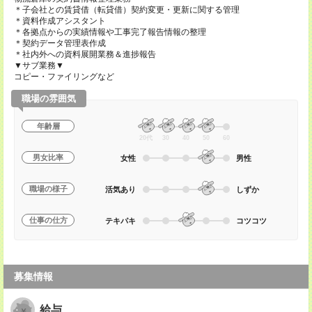
＊子会社との賃貸借（転貸借）契約変更・更新に関する管理
＊資料作成アシスタント
＊各拠点からの実績情報や工事完了報告情報の整理
＊契約データ管理表作成
＊社内外への資料展開業務＆進捗報告
▼サブ業務▼
コピー・ファイリングなど
職場の雰囲気
年齢層
20代
30
40
50
60
男女比率
女性
男性
職場の様子
活気あり
しずか
仕事の仕方
テキパキ
コツコツ
募集情報
給与