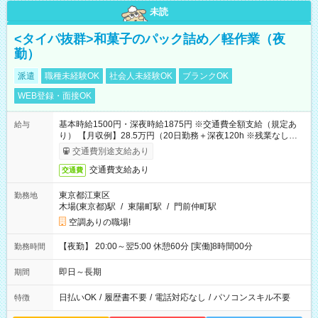
未読
<タイパ抜群>和菓子のパック詰め／軽作業（夜
勤）
派遣
職種未経験OK
社会人未経験OK
ブランクOK
WEB登録・面接OK
基本時給1500円・深夜時給1875円 ※交通費全額支給（規定あ
給与
り） 【月収例】28.5万円（20日勤務＋深夜120h ※残業なしの場
合）
交通費別途支給あり
交通費支給あり
交通費
東京都江東区
勤務地
木場(東京都)駅
/
東陽町駅
/
門前仲町駅
空調ありの職場!
【夜勤】 20:00～翌5:00 休憩60分 [実働]8時間00分
勤務時間
即日～長期
期間
日払いOK
/
履歴書不要
/
電話対応なし
/
パソコンスキル不要
特徴