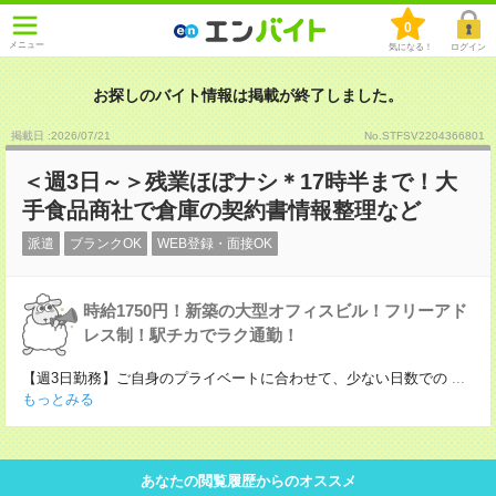
0
メニュー
気になる！
ログイン
お探しのバイト情報は掲載が終了しました。
掲載日 :2026
/
07
/
21
No.STFSV2204366801
＜週3日～＞残業ほぼナシ＊17時半まで！大
手食品商社で倉庫の契約書情報整理など
派遣
ブランクOK
WEB登録・面接OK
時給1750円！新築の大型オフィスビル！フリーアド
レス制！駅チカでラク通勤！
【週3日勤務】ご自身のプライベートに合わせて、少ない日数での
...
もっとみる
あなたの閲覧履歴からのオススメ