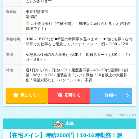
ことがあります
東京都清瀬市
勤務地
清瀬駅
大手物流会社（年齢不問／「無理なく続けられる」と好評の
職場です！）
9:00～18:00など ■希望の時間帯を選べます！ ▼他にも様々な時
勤務時間
間帯でお仕事をご用意しています！ ＜シフト例＞ 8:30～12:00
17:00～22:00 13:00～22:00 22:00～翌6:00 など
≪急募≫1日のみの単発からOK！ 即日スタートもOK！ ＃7
期間
月～＃8月～
週1日からOK
/
日払いOK
/
履歴書不要
/
40～50代活躍中
/
副
特徴
業・WワークOK
/
服装自由
/
シフト勤務
/
10名以上の大量募
集
/
電話対応なし
/
パソコンスキル不要
気になる！
応募する
詳細へ
掲載日：2026.08.03
未読
【在宅メイン】時給2000円！10-16時勤務！旅