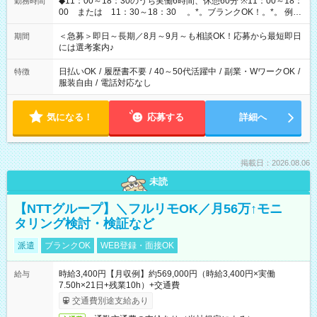
◆11：00～18：30のうち実働6時間、休憩60分 ※11：00～18：
勤務時間
00 または 11：30～18：30 。*。ブランクOK！。*。 例え
ば前職が、 在宅/財団法人/事務/コールセンター/受付/販売/カフェ
スタッフ スイーツ販売/ホテルフロント/化粧品販売/など 様々な
＜急募＞即日～長期／8月～9月～も相談OK！応募から最短即日
期間
業界から入社して活躍されています♪
には選考案内♪
日払いOK
/
履歴書不要
/
40～50代活躍中
/
副業・WワークOK
/
特徴
服装自由
/
電話対応なし
気になる！
応募する
詳細へ
掲載日：2026.08.06
未読
【NTTグループ】＼フルリモOK／月56万↑モニ
タリング検討・検証など
派遣
ブランクOK
WEB登録・面接OK
時給3,400円【月収例】約569,000円（時給3,400円×実働
給与
7.50h×21日+残業10h）+交通費
交通費別途支給あり