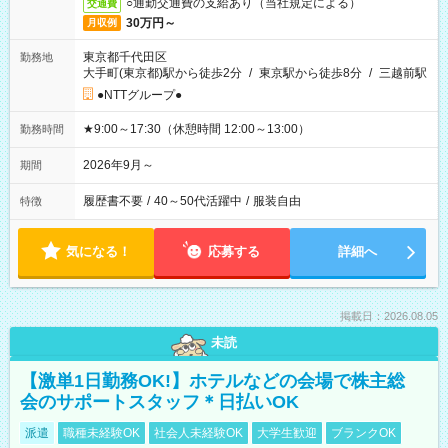
○通勤交通費の支給あり（当社規定による）
交通費
30万円～
月収例
東京都千代田区
勤務地
大手町(東京都)駅から徒歩2分
/
東京駅から徒歩8分
/
三越前駅
●NTTグループ●
★9:00～17:30（休憩時間 12:00～13:00）
勤務時間
2026年9月～
期間
履歴書不要
/
40～50代活躍中
/
服装自由
特徴
気になる！
応募する
詳細へ
掲載日：2026.08.05
未読
【激単1日勤務OK!】ホテルなどの会場で株主総
会のサポートスタッフ＊日払いOK
派遣
職種未経験OK
社会人未経験OK
大学生歓迎
ブランクOK