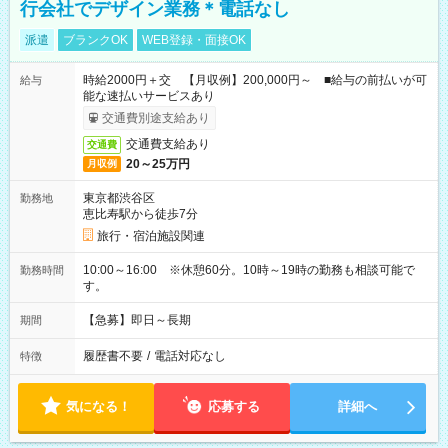
行会社でデザイン業務＊電話なし
派遣
ブランクOK
WEB登録・面接OK
時給2000円＋交 【月収例】200,000円～ ■給与の前払いが可
給与
能な速払いサービスあり
交通費別途支給あり
交通費支給あり
交通費
20～25万円
月収例
東京都渋谷区
勤務地
恵比寿駅から徒歩7分
旅行・宿泊施設関連
10:00～16:00 ※休憩60分。10時～19時の勤務も相談可能で
勤務時間
す。
【急募】即日～長期
期間
履歴書不要
/
電話対応なし
特徴
気になる！
応募する
詳細へ