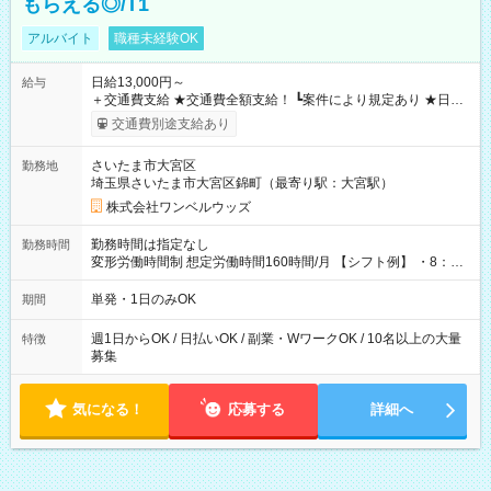
もらえる◎/T1
アルバイト
職種未経験OK
日給13,000円～
給与
＋交通費支給 ★交通費全額支給！ ┗案件により規定あり ★日払
いOK！（規定あり） ┗働いたその日に現金GET♪ お仕事後はコ
交通費別途支給あり
ンビニATMから 日払い分を引き落とせます！ 【試用期間】試
用期間なし
さいたま市大宮区
勤務地
埼玉県さいたま市大宮区錦町（最寄り駅：大宮駅）
株式会社ワンベルウッズ
勤務時間は指定なし
勤務時間
変形労働時間制 想定労働時間160時間/月 【シフト例】 ・8：00
～21：00
単発・1日のみOK
期間
週1日からOK / 日払いOK / 副業・WワークOK / 10名以上の大量
特徴
募集
気になる！
応募する
詳細へ