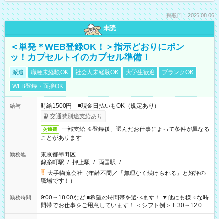
掲載日：2026.08.06
未読
＜単発＊WEB登録OK！＞指示どおりにポン
ッ！カプセルトイのカプセル準備！
派遣
職種未経験OK
社会人未経験OK
大学生歓迎
ブランクOK
WEB登録・面接OK
時給1500円 ■現金日払いもOK（規定あり）
給与
交通費別途支給あり
一部支給 ※登録後、選んだお仕事によって条件が異なる
交通費
ことがあります
東京都墨田区
勤務地
錦糸町駅
/
押上駅
/
両国駅
/
…
大手物流会社（年齢不問／「無理なく続けられる」と好評の
職場です！）
9:00～18:00など ■希望の時間帯を選べます！ ▼他にも様々な時
勤務時間
間帯でお仕事をご用意しています！ ＜シフト例＞ 8:30～12:00
17:00～22:00 13:00～22:00 22:00～翌6:00 など