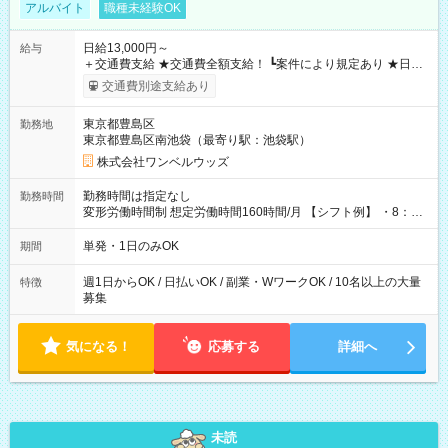
アルバイト
職種未経験OK
日給13,000円～
給与
＋交通費支給 ★交通費全額支給！ ┗案件により規定あり ★日払
いOK！（規定あり） ┗働いたその日に現金GET♪ お仕事後はコ
交通費別途支給あり
ンビニATMから 日払い分を引き落とせます！ 【試用期間】試
用期間なし
東京都豊島区
勤務地
東京都豊島区南池袋（最寄り駅：池袋駅）
株式会社ワンベルウッズ
勤務時間は指定なし
勤務時間
変形労働時間制 想定労働時間160時間/月 【シフト例】 ・8：00
～21：00
単発・1日のみOK
期間
週1日からOK / 日払いOK / 副業・WワークOK / 10名以上の大量
特徴
募集
気になる！
応募する
詳細へ
未読