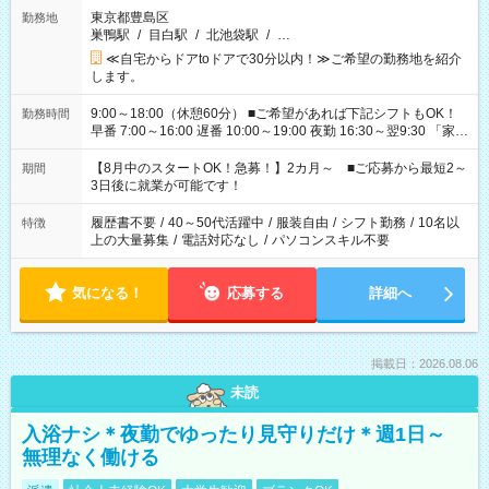
東京都豊島区
勤務地
巣鴨駅
/
目白駅
/
北池袋駅
/
…
≪自宅からドアtoドアで30分以内！≫ご希望の勤務地を紹介
します。
9:00～18:00（休憩60分） ■ご希望があれば下記シフトもOK！
勤務時間
早番 7:00～16:00 遅番 10:00～19:00 夜勤 16:30～翌9:30 「家族
と休みを合わせたい」 「余裕を持って夕飯の準備がしたい」
「できれば残業はしたくない」 など、ご希望を教えてください
【8月中のスタートOK！急募！】2カ月～ ■ご応募から最短2～
期間
ね。 ※Wワーク希望の方へ 今ご覧のお仕事で希望する勤務時間
3日後に就業が可能です！
と、もう1つのお仕事の勤務時間。 合計で週40時間を超える場
合は応募できません。
履歴書不要
/
40～50代活躍中
/
服装自由
/
シフト勤務
/
10名以
特徴
上の大量募集
/
電話対応なし
/
パソコンスキル不要
気になる！
応募する
詳細へ
掲載日：2026.08.06
未読
入浴ナシ＊夜勤でゆったり見守りだけ＊週1日～
無理なく働ける