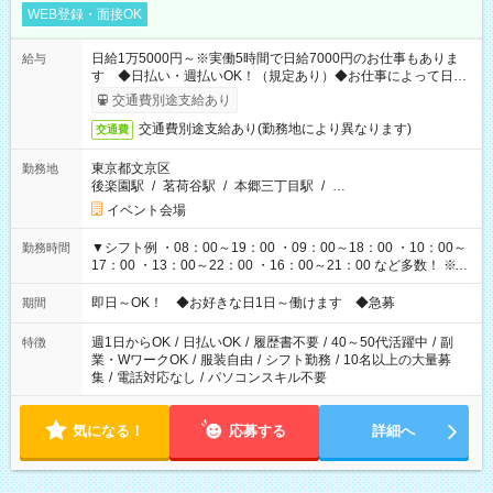
WEB登録・面接OK
日給1万5000円～※実働5時間で日給7000円のお仕事もありま
給与
す ◆日払い・週払いOK！（規定あり）◆お仕事によって日給
も異なります
交通費別途支給あり
交通費別途支給あり(勤務地により異なります)
交通費
東京都文京区
勤務地
後楽園駅
/
茗荷谷駅
/
本郷三丁目駅
/
…
イベント会場
▼シフト例 ・08：00～19：00 ・09：00～18：00 ・10：00～
勤務時間
17：00 ・13：00～22：00 ・16：00～21：00 など多数！ ※お
仕事により勤務時間が異なります
即日～OK！ ◆お好きな日1日～働けます ◆急募
期間
週1日からOK
/
日払いOK
/
履歴書不要
/
40～50代活躍中
/
副
特徴
業・WワークOK
/
服装自由
/
シフト勤務
/
10名以上の大量募
集
/
電話対応なし
/
パソコンスキル不要
気になる！
応募する
詳細へ