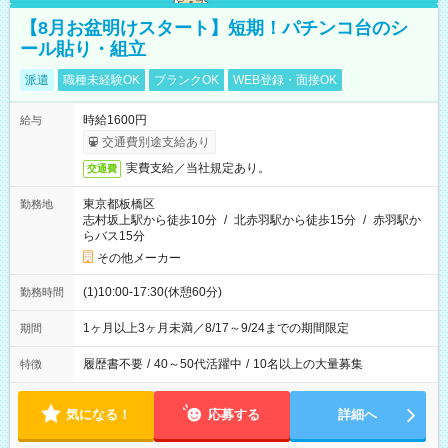
【8月お盆明けスタート】短期！パチンコ台のシ
ール貼り・組立
派遣
職種未経験OK
ブランクOK
WEB登録・面接OK
時給1600円
給与
交通費別途支給あり
実費支給／当社規定あり。
交通費
東京都板橋区
勤務地
志村坂上駅から徒歩10分
/
北赤羽駅から徒歩15分
/
赤羽駅か
らバス15分
その他メーカー
(1)10:00-17:30(休憩60分)
勤務時間
1ヶ月以上3ヶ月未満／8/17～9/24までの期間限定
期間
履歴書不要
/
40～50代活躍中
/
10名以上の大量募集
特徴
気になる！
応募する
詳細へ