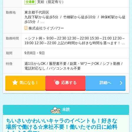
支給（規定有り）
交通費
東京都千代田区
勤務地
九段下駅から徒歩5分
/
竹橋駅から徒歩10分
/
神保町駅から徒
歩15分
/
…
株式会社ライブパワー
＜シフト例＞ 9:00～22:30 12:30～22:00 15:30～21:00 12:30～
勤務時間
19:00 12:30～22:00 上記の時間から好きな時間を選べます！ ※
時間は変更となる可能性があります
9月8日・9日
期間
週1日からOK
/
履歴書不要
/
副業・WワークOK
/
シフト勤務
/
特徴
電話対応なし
/
パソコンスキル不要
気になる！
応募する
詳細へ
未読
ちいさいかわいいキャラのイベントも！好きな
場所で働ける☆来社不要！働いたその日に給料