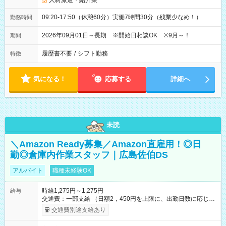
人材派遣・紹介業
09:20-17:50（休憩60分）実働7時間30分（残業少なめ！）
勤務時間
2026年09月01日～長期 ※開始日相談OK ※9月～！
期間
履歴書不要
/
シフト勤務
特徴
気になる！
応募する
詳細へ
未読
＼Amazon Ready募集／Amazon直雇用！◎日
勤◎倉庫内作業スタッフ｜広島佐伯DS
アルバイト
職種未経験OK
時給1,275円～1,275円
給与
交通費：一部支給 （日額2，450円を上限に、出勤日数に応じて
実費支給） ※22:00～翌5:00までは時給25%UP！ ■給与前払い
交通費別途支給あり
制度あり ※前払い額の上限あり、手数料無料（Amazon負担）
そのほか所定の条件が適用されます 【試用期間】試用期間なし