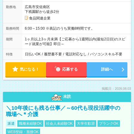
広島市安佐南区
勤務地
下祇園駅から徒歩2分
食品関連企業
6:00～15:00 ※表記のうち実働8時間です。
勤務時間
1ヶ月以上3ヶ月未満【ご応募から1週間以内(最短2日目)のスピ
期間
ード就業が可能】即日～
日払いOK
/
履歴書不要
/
電話対応なし
/
パソコンスキル不要
特徴
気になる！
応募する
詳細へ
掲載日：2026.08.03
未読
＼10年後にも残る仕事／～60代も現役活躍中の
職場へ＊介護
派遣
職種未経験OK
社会人未経験OK
大学生歓迎
ブランクOK
WEB登録・面接OK