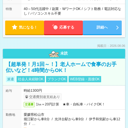
40～50代活躍中
/
副業・WワークOK
/
シフト勤務
/
電話対応な
特徴
し
/
パソコンスキル不要
気になる！
応募する
詳細へ
掲載日：2026.08.06
未読
【超単発！月1回～！】老人ホームで食事のお手
伝いなど！4時間からOK！
派遣
社会人未経験OK
ブランクOK
WEB登録・面接OK
時給1300円
給与
交通費別途支給あり
1㎞＝20円計算 ★車・自転車・バイクOK！
交通費
愛媛県松山市
勤務地
堀江駅から車8分
/
光洋台駅から車9分
/
伊予和気駅から車12
分
/
…