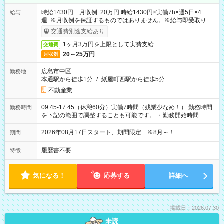
時給1430円 月収例 20万円 時給1430円×実働7h×週5日×4
給与
週 ※月収例を保証するものではありません。※給与即受取りサ
ービス利用可（利用条件有）
交通費別途支給あり
1ヶ月3万円を上限として実費支給
交通費
20～25万円
月収例
広島市中区
勤務地
本通駅から徒歩1分
/
紙屋町西駅から徒歩5分
不動産業
09:45-17:45（休憩60分）実働7時間（残業少なめ！） 勤務時間
勤務時間
を下記の範囲で調整することも可能です。 ・勤務開始時間
09:45～12:30 ・勤務終了時間 15:45～18:30 ・実働 05:00～
07:45
2026年08月17日スタート、期間限定 ※8月～！
期間
履歴書不要
特徴
気になる！
応募する
詳細へ
掲載日：2026.07.30
未読