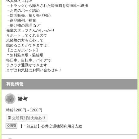
≪具体的には≫
・トラックから降ろされた冷凍肉を冷凍庫へ運搬
・お肉のパック詰め
・対面販売、量り売り対応
・商品陳列、補充
・揚げ物の調理 など
先輩スタッフさんがしっかり
サポートしてくれるので
未経験の方も安心して
始めることができますよ！
【ここがポイント】
＊無料駐車場・駐輪場
毎日車、自転車、バイクで
ラクラク通勤ができます！
まずはお気軽にお問い合わせを！
募集情報
給与
時給1200円～1200円
交通費別途支給あり
【一部支給】公共交通機関利用分支給
交通費