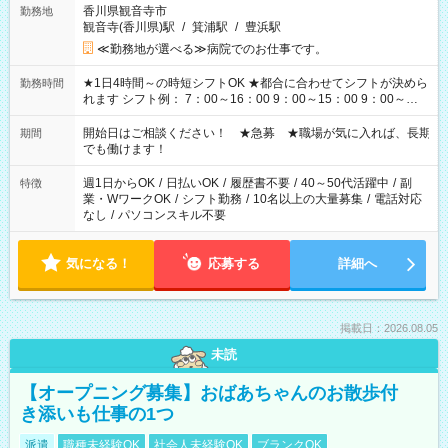
香川県観音寺市
勤務地
観音寺(香川県)駅
/
箕浦駅
/
豊浜駅
≪勤務地が選べる≫病院でのお仕事です。
★1日4時間～の時短シフトOK ★都合に合わせてシフトが決めら
勤務時間
れます シフト例： 7：00～16：00 9：00～15：00 9：00～
18：00 11：00～20：00 など ※Wワークの場合、他のお仕事と
合わせ週40時間超の就業はご案内できません ※法令に基づき、
開始日はご相談ください！ ★急募 ★職場が気に入れば、長期
期間
週20時間以上勤務は社会保険への加入対象となります ※労働者
でも働けます！
派遣法（日雇い派遣の原則禁止）により、短時間・短期間の就
業はご案内が難しい場合があります
週1日からOK
/
日払いOK
/
履歴書不要
/
40～50代活躍中
/
副
特徴
業・WワークOK
/
シフト勤務
/
10名以上の大量募集
/
電話対応
なし
/
パソコンスキル不要
気になる！
応募する
詳細へ
掲載日：2026.08.05
未読
【オープニング募集】おばあちゃんのお散歩付
き添いも仕事の1つ
派遣
職種未経験OK
社会人未経験OK
ブランクOK