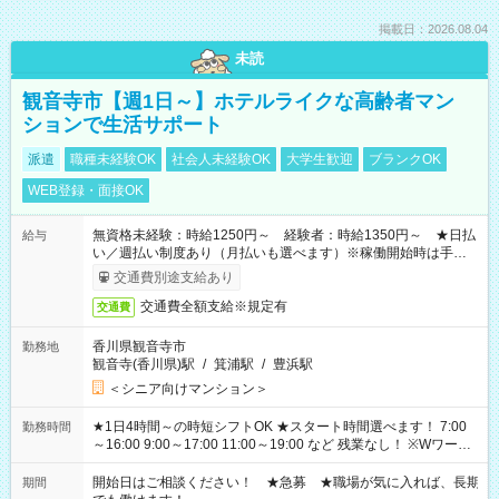
掲載日：2026.08.04
未読
観音寺市【週1日～】ホテルライクな高齢者マン
ションで生活サポート
派遣
職種未経験OK
社会人未経験OK
大学生歓迎
ブランクOK
WEB登録・面接OK
無資格未経験：時給1250円～ 経験者：時給1350円～ ★日払
給与
い／週払い制度あり（月払いも選べます）※稼働開始時は手続き
完了次第のお支払いとなります。
交通費別途支給あり
交通費全額支給※規定有
交通費
香川県観音寺市
勤務地
観音寺(香川県)駅
/
箕浦駅
/
豊浜駅
＜シニア向けマンション＞
★1日4時間～の時短シフトOK ★スタート時間選べます！ 7:00
勤務時間
～16:00 9:00～17:00 11:00～19:00 など 残業なし！ ※Wワーク
の場合、他のお仕事と合わせ週40時間超の就業はご案内できま
せん ※法令に基づき、週20時間以上勤務は社会保険への加入対
開始日はご相談ください！ ★急募 ★職場が気に入れば、長期
期間
象となります ※労働者派遣法（日雇い派遣の原則禁止）によ