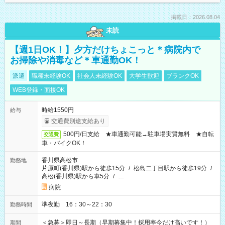
掲載日：2026.08.04
未読
【週1日OK！】夕方だけちょこっと＊病院内で
お掃除や消毒など＊車通勤OK！
派遣
職種未経験OK
社会人未経験OK
大学生歓迎
ブランクOK
WEB登録・面接OK
時給1550円
給与
交通費別途支給あり
500円/日支給 ★車通勤可能→駐車場実質無料 ★自転
交通費
車・バイクOK！
香川県高松市
勤務地
片原町(香川県)駅から徒歩15分
/
松島二丁目駅から徒歩19分
/
高松(香川県)駅から車5分
/
…
病院
準夜勤 16：30～22：30
勤務時間
＜急募＞即日～長期（早期募集中！採用率今だけ高いです！）
期間