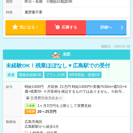
即日～長期 ※開始日相談OK
期間
履歴書不要
特徴
気になる！
応募する
詳細へ
掲載日：2026.07.30
未読
未経験OK！残業ほぼなし▼広島駅での受付
派遣
職種未経験OK
ブランクOK
WEB登録・面接OK
時給1400円 月収例 21万円 時給1400円×実働7h30m×週5日×4
給与
週+残業5h ※月収例を保証するものではありません。※給与即
受取りサービス利用可（利用条件有）
交通費別途支給あり
1ヶ月3万円を上限として実費支給
交通費
20～25万円
月収例
広島市南区
勤務地
広島駅駅から徒歩1分