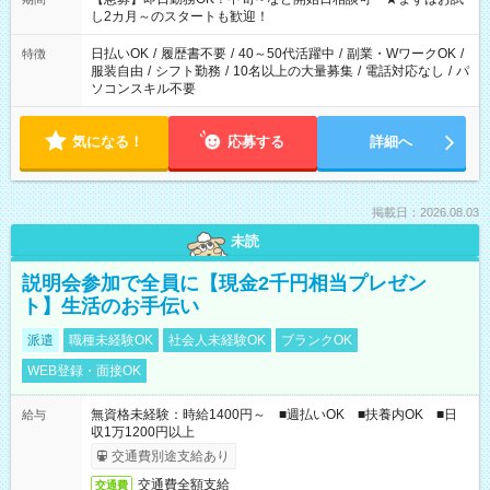
し2カ月～のスタートも歓迎！
日払いOK
/
履歴書不要
/
40～50代活躍中
/
副業・WワークOK
/
特徴
服装自由
/
シフト勤務
/
10名以上の大量募集
/
電話対応なし
/
パ
ソコンスキル不要
気になる！
応募する
詳細へ
掲載日：2026.08.03
未読
説明会参加で全員に【現金2千円相当プレゼン
ト】生活のお手伝い
派遣
職種未経験OK
社会人未経験OK
ブランクOK
WEB登録・面接OK
無資格未経験：時給1400円～ ■週払いOK ■扶養内OK ■日
給与
収1万1200円以上
交通費別途支給あり
交通費全額支給
交通費