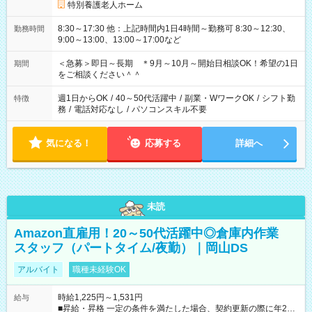
特別養護老人ホーム
8:30～17:30 他：上記時間内1日4時間～勤務可 8:30～12:30、
勤務時間
9:00～13:00、13:00～17:00など
＜急募＞即日～長期 ＊9月～10月～開始日相談OK！希望の1日
期間
をご相談ください＾＾
週1日からOK
/
40～50代活躍中
/
副業・WワークOK
/
シフト勤
特徴
務
/
電話対応なし
/
パソコンスキル不要
気になる！
応募する
詳細へ
未読
Amazon直雇用！20～50代活躍中◎倉庫内作業
スタッフ（パートタイム/夜勤）｜岡山DS
アルバイト
職種未経験OK
時給1,225円～1,531円
給与
■昇給・昇格 一定の条件を満たした場合、契約更新の際に年2回