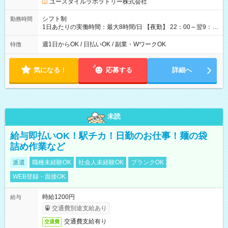
ユースタイルラボラトリー株式会社
シフト制
勤務時間
1日あたりの実働時間：最大8時間/日 【夜勤】 22：00～翌9：
00 ※週1日～OK ／ 夜勤専従 ＊＊ 勤務時間例 ＊＊ ■22時か
ら翌7時 ■23時から翌8時 ■24時から翌9時 など ※上記の時間
週1日からOK / 日払いOK / 副業・WワークOK
特徴
内で8時間勤務（休憩1時間）ご利用者様により、時間は異なり
ます。 ※曜日固定（毎週同じ曜日での勤務となります）
気になる！
応募する
詳細へ
未読
給与即払いOK！駅チカ！日勤のお仕事！麺の袋
詰め作業など
派遣
職種未経験OK
社会人未経験OK
ブランクOK
WEB登録・面接OK
時給1200円
給与
交通費別途支給あり
交通費支給有り
交通費