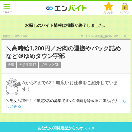
0
メニュー
気になる！
ログイン
お探しのバイト情報は掲載が終了しました。
掲載日 :2026
/
06
/
25
No.AZCPLA周南_精肉2602【008】
＼高時給1,200円／お肉の運搬やパック詰め
など＠ゆめタウン宇部
派遣
大学生歓迎
ブランクOK
AからZまでAZ！幅広いお仕事をご紹介していま
す！
＼男女活躍中！／限定2名の募集です○冷凍肉を冷蔵庫に運んだり
...も
っとみる
あなたの閲覧履歴からのオススメ