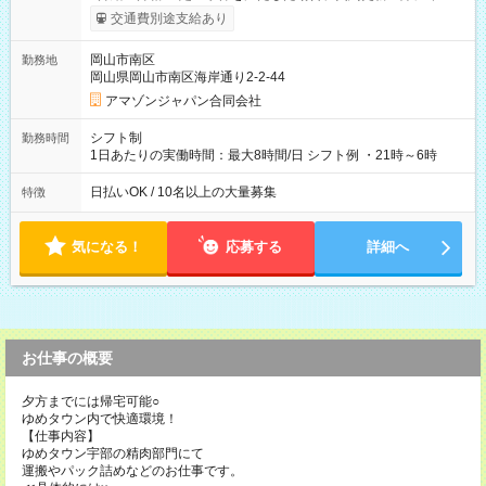
まで昇給の機会があります。 ■正社員登用制度あり ※月末締/翌
交通費別途支給あり
月25日支払い ※時間外手当、別途支給 ※深夜割増賃金 (22:00～
翌5:00までは時給が25%UPします) ☆給与前払い制度有！
岡山市南区
勤務地
☆Amazon直雇用で安定して働けます！ 【試用期間】試用期間
岡山県岡山市南区海岸通り2-2-44
あり 試用期間の長さ：1週間 雇用形態、給与は本採用時と同じ
です。
アマゾンジャパン合同会社
シフト制
勤務時間
1日あたりの実働時間：最大8時間/日 シフト例 ・21時～6時
日払いOK / 10名以上の大量募集
特徴
気になる！
応募する
詳細へ
お仕事の概要
夕方までには帰宅可能○
ゆめタウン内で快適環境！
【仕事内容】
ゆめタウン宇部の精肉部門にて
運搬やパック詰めなどのお仕事です。