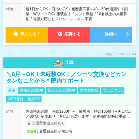
（日雇い派遣の原則禁止）により、短時間・短期間の就業はご
案内が難しい場合があります
週1日からOK
/
日払いOK
/
履歴書不要
/
40～50代活躍中
/
副
特徴
業・WワークOK
/
服装自由
/
シフト勤務
/
10名以上の大量募
集
/
電話対応なし
/
パソコンスキル不要
気になる！
応募する
詳細へ
掲載日：2026.08.04
未読
＼8月～OK！未経験OK！／シーツ交換などカン
タンなことから＊院内サポート
派遣
職種未経験OK
社会人未経験OK
大学生歓迎
ブランクOK
WEB登録・面接OK
無資格未経験：時給1250円～ 経験者：時給1350円～★日払い
給与
／週払い制度あり（月払いも選べます）※稼働開始時は手続き完
了次第のお支払いとなります。
交通費別途支給あり
交通費支給※規定有
交通費