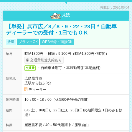
掲載日：2026.08.04
未読
【単発】呉市広／8／8・9・22・23日＊自動車
ディーラーでの受付・1日でもＯＫ
派遣
ブランクOK
WEB登録・面接OK
時給1300円 ・日額：9,100円（時給1,300円×7時間）
給与
交通費別途支給あり
・自転車通勤可 ・車通勤可(駐車場無料)
交通費
広島県呉市
勤務地
広駅から徒歩9分
ディーラー
10：00～18：00（休憩60分/実働7時間）
勤務時間
8/8(土)、8/9(日)、22日(土)、23日(日)の期間限定 1日のみも歓
期間
迎！
履歴書不要
/
40～50代活躍中
/
服装自由
特徴