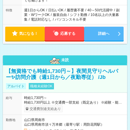
でも働けます！
り、短時間・短期間の就業はご案内が難しい場合があります
週1日からOK
/
日払いOK
/
履歴書不要
/
40～50代活躍中
/
副
特徴
業・WワークOK
/
服装自由
/
シフト勤務
/
10名以上の大量募
集
/
電話対応なし
/
パソコンスキル不要
気になる！
応募する
詳細へ
未読
【無資格でも時給1,730円～】夜間見守りヘルパ
ー✨訪問介護（週1日から／夜勤専従） /Jb
アルバイト
職種未経験OK
時給1,730円～
給与
時給1,730円以上 ※交通費一部支給（既定あり） ※経験・能力を
考慮して決定します 【収入例】 週1回勤務の場合：1,730円×8時
交通費別途支給あり
間×4回=5万5,360円 週3回勤務の場合：1,730円×8時間×12回
=16万6,080円 【試用期間】試用期間あり 試用期間の長さ：2ヶ
山口県周南市
勤務地
月 ※ 雇用形態と給与に、本採用時と異なる部分があります。 雇
山口県周南市須々万本郷（最寄り駅：周防花岡駅）
用形態：本採用時と同じです。 給与：時給 1,480円以上