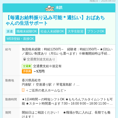
掲載日：2026.08.03
未読
【毎週お給料振り込み可能＊週払い】おばあち
ゃんの生活サポート
派遣
職種未経験OK
社会人未経験OK
大学生歓迎
ブランクOK
WEB登録・面接OK
無資格未経験：時給1250円～ 経験者：時給1350円～★日払い
給与
／週払い制度あり（月払いも選べます）※稼働開始時は手続き完
了次第のお支払いとなります。
交通費別途支給あり
交通費支給※規定有
交通費
～5万円
月収例
香川県高松市
勤務地
円座駅
/
空港通り駅
/
琴電屋島駅
/
…
＜ご近所の老人ホームなど＞
★1日4時間～の時短シフトOK ★もちろんフルタイムシフトも可
勤務時間
能 ★スタート時間選べます 7:00～16:00 9:00～18:00 11:00～
20:00 など 残業なし！ ※Wワークの場合、他のお仕事と合わせ
週40時間超の就業はご案内できません ※法令に基づき、週20時
開始日はご相談ください！ ★職場が気に入れば、長期でも働
期間
間以上勤務は社会保険への加入対象となります ※労働者派遣法
けます！