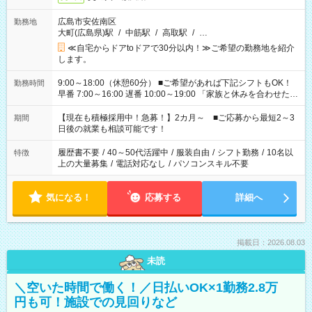
広島市安佐南区
勤務地
大町(広島県)駅
/
中筋駅
/
高取駅
/
…
≪自宅からドアtoドアで30分以内！≫ご希望の勤務地を紹介
します。
9:00～18:00（休憩60分） ■ご希望があれば下記シフトもOK！
勤務時間
早番 7:00～16:00 遅番 10:00～19:00 「家族と休みを合わせた
い」 「余裕を持って夕飯の準備がしたい」 「できれば残業はし
たくない」 など、ご希望を教えてくださいね。 ※Wワーク希望
【現在も積極採用中！急募！】2カ月～ ■ご応募から最短2～3
期間
の方へ 今ご覧のお仕事で希望する勤務時間と、もう1つのお仕事
日後の就業も相談可能です！
の勤務時間。 合計で週40時間を超える場合は応募できません。
履歴書不要
/
40～50代活躍中
/
服装自由
/
シフト勤務
/
10名以
特徴
上の大量募集
/
電話対応なし
/
パソコンスキル不要
気になる！
応募する
詳細へ
掲載日：2026.08.03
未読
＼空いた時間で働く！／日払いOK×1勤務2.8万
円も可！施設での見回りなど