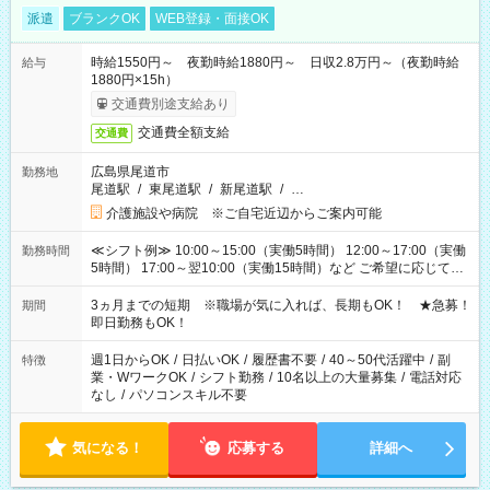
派遣
ブランクOK
WEB登録・面接OK
時給1550円～ 夜勤時給1880円～ 日収2.8万円～（夜勤時給
給与
1880円×15h）
交通費別途支給あり
交通費全額支給
交通費
広島県尾道市
勤務地
尾道駅
/
東尾道駅
/
新尾道駅
/
…
介護施設や病院 ※ご自宅近辺からご案内可能
≪シフト例≫ 10:00～15:00（実働5時間） 12:00～17:00（実働
勤務時間
5時間） 17:00～翌10:00（実働15時間）など ご希望に応じて、
働く時間は調整できます！ お気軽に担当へ相談ください！
3ヵ月までの短期 ※職場が気に入れば、長期もOK！ ★急募！
期間
即日勤務もOK！
週1日からOK
/
日払いOK
/
履歴書不要
/
40～50代活躍中
/
副
特徴
業・WワークOK
/
シフト勤務
/
10名以上の大量募集
/
電話対応
なし
/
パソコンスキル不要
気になる！
応募する
詳細へ