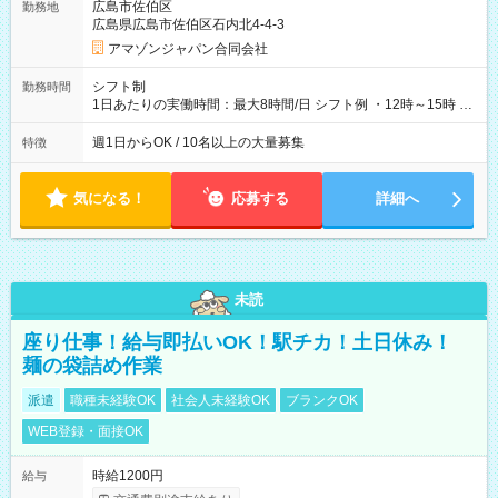
広島市佐伯区
勤務地
広島県広島市佐伯区石内北4-4-3
アマゾンジャパン合同会社
シフト制
勤務時間
1日あたりの実働時間：最大8時間/日 シフト例 ・12時～15時 入
社後、就業可能シフトをご確認の上、申請してください。
週1日からOK / 10名以上の大量募集
特徴
気になる！
応募する
詳細へ
未読
座り仕事！給与即払いOK！駅チカ！土日休み！
麺の袋詰め作業
派遣
職種未経験OK
社会人未経験OK
ブランクOK
WEB登録・面接OK
時給1200円
給与