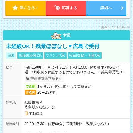
気になる！
応募する
詳細へ
掲載日：2026.07.30
未読
未経験OK！残業ほぼなし▼広島で受付
派遣
職種未経験OK
ブランクOK
WEB登録・面接OK
時給1500円 月収例 21万円 時給1500円×実働7h×週5日×4
給与
週 ※月収例を保証するものではありません。※給与即受取りサ
ービス利用可（利用条件有）
交通費別途支給あり
1ヶ月3万円を上限として実費支給
交通費
20～25万円
月収例
広島市南区
勤務地
広島駅から徒歩5分
不動産業
09:30-17:30（休憩60分）実働7時間（残業少なめ！）
勤務時間