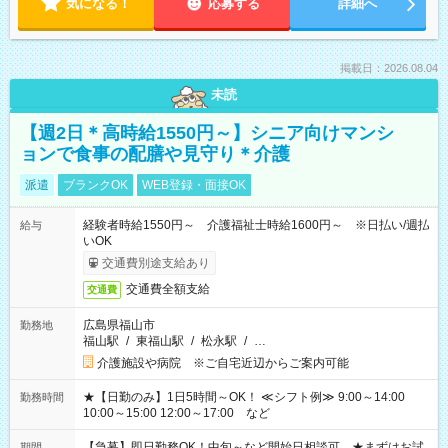
気になる！
応募する
詳細へ
掲載日：2026.08.04
未読
【週2日＊高時給1550円～】シニア向けマンシ
ョンで食事の配膳や見守り＊介護
派遣
ブランクOK
WEB登録・面接OK
経験者時給1550円～ 介護福祉士時給1600円～ ※日払い/週払
給与
いOK
交通費別途支給あり
交通費全額支給
交通費
広島県福山市
勤務地
福山駅
/
東福山駅
/
松永駅
/
…
介護施設や病院 ※ご自宅近辺からご案内可能
★【日勤のみ】1日5時間～OK！ ≪シフト例≫ 9:00～14:00
勤務時間
10:00～15:00 12:00～17:00 など
【急募】即日勤務OK！中旬～など開始日相談可 ★まずはお試
期間