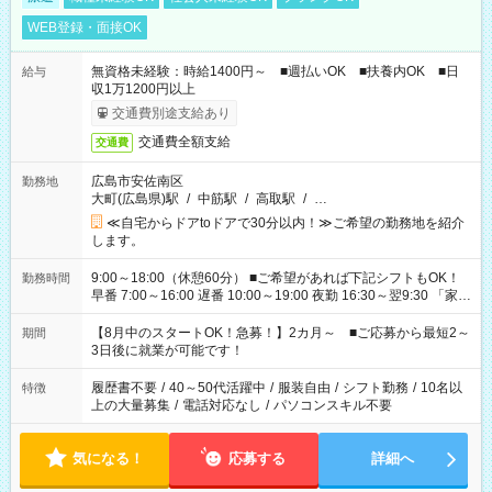
WEB登録・面接OK
無資格未経験：時給1400円～ ■週払いOK ■扶養内OK ■日
給与
収1万1200円以上
交通費別途支給あり
交通費全額支給
交通費
広島市安佐南区
勤務地
大町(広島県)駅
/
中筋駅
/
高取駅
/
…
≪自宅からドアtoドアで30分以内！≫ご希望の勤務地を紹介
します。
9:00～18:00（休憩60分） ■ご希望があれば下記シフトもOK！
勤務時間
早番 7:00～16:00 遅番 10:00～19:00 夜勤 16:30～翌9:30 「家族
と休みを合わせたい」 「余裕を持って夕飯の準備がしたい」
「できれば残業はしたくない」 など、ご希望を教えてください
【8月中のスタートOK！急募！】2カ月～ ■ご応募から最短2～
期間
ね。 ※Wワーク希望の方へ 今ご覧のお仕事で希望する勤務時間
3日後に就業が可能です！
と、もう1つのお仕事の勤務時間。 合計で週40時間を超える場
合は応募できません。
履歴書不要
/
40～50代活躍中
/
服装自由
/
シフト勤務
/
10名以
特徴
上の大量募集
/
電話対応なし
/
パソコンスキル不要
気になる！
応募する
詳細へ