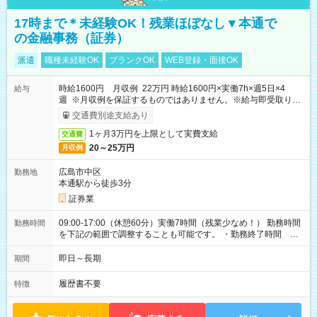
17時まで＊未経験OK！残業ほぼなし▼本通で
の金融事務（証券）
派遣
職種未経験OK
ブランクOK
WEB登録・面接OK
時給1600円 月収例 22万円 時給1600円×実働7h×週5日×4
給与
週 ※月収例を保証するものではありません。※給与即受取りサ
ービス利用可（利用条件有）
交通費別途支給あり
1ヶ月3万円を上限として実費支給
交通費
20～25万円
月収例
広島市中区
勤務地
本通駅から徒歩3分
証券業
09:00-17:00（休憩60分）実働7時間（残業少なめ！） 勤務時間
勤務時間
を下記の範囲で調整することも可能です。 ・勤務終了時間
15:30～17:00 ・実働 05:30～07:00
即日～長期
期間
履歴書不要
特徴