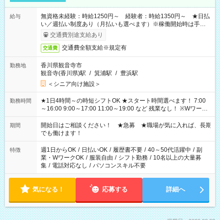
無資格未経験：時給1250円～ 経験者：時給1350円～ ★日払
給与
い／週払い制度あり（月払いも選べます）※稼働開始時は手続き
完了次第のお支払いとなります。
交通費別途支給あり
交通費全額支給※規定有
交通費
香川県観音寺市
勤務地
観音寺(香川県)駅
/
箕浦駅
/
豊浜駅
＜シニア向け施設＞
★1日4時間～の時短シフトOK ★スタート時間選べます！ 7:00
勤務時間
～16:00 9:00～17:00 11:00～19:00 など 残業なし！ ※Wワーク
の場合、他のお仕事と合わせ週40時間超の就業はご案内できま
せん ※法令に基づき、週20時間以上勤務は社会保険への加入対
開始日はご相談ください！ ★急募 ★職場が気に入れば、長期
期間
象となります ※労働者派遣法（日雇い派遣の原則禁止）によ
でも働けます！
り、短時間・短期間の就業はご案内が難しい場合があります
週1日からOK
/
日払いOK
/
履歴書不要
/
40～50代活躍中
/
副
特徴
業・WワークOK
/
服装自由
/
シフト勤務
/
10名以上の大量募
集
/
電話対応なし
/
パソコンスキル不要
気になる！
応募する
詳細へ