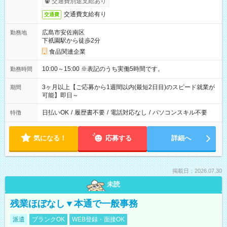
交通費別途支給あり
交通費支給有り
交通費
広島市安佐南区
勤務地
下祇園駅から徒歩2分
食品関連企業
10:00～15:00 ※表記のうち実働5時間です。
勤務時間
3ヶ月以上【ご応募から1週間以内(最短2日目)のスピード就業が
期間
可能】即日～
日払いOK
/
履歴書不要
/
電話対応なし
/
パソコンスキル不要
特徴
気になる！
応募する
詳細へ
掲載日：2026.07.30
未読
残業ほぼなし▼本通で一般事務
派遣
ブランクOK
WEB登録・面接OK