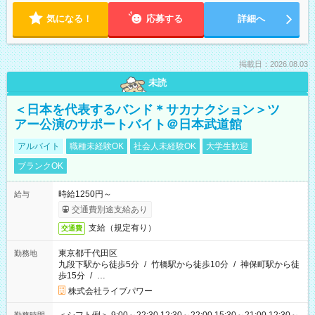
気になる！
応募する
詳細へ
掲載日：2026.08.03
未読
＜日本を代表するバンド＊サカナクション＞ツ
アー公演のサポートバイト＠日本武道館
アルバイト
職種未経験OK
社会人未経験OK
大学生歓迎
ブランクOK
時給1250円～
給与
交通費別途支給あり
支給（規定有り）
交通費
東京都千代田区
勤務地
九段下駅から徒歩5分
/
竹橋駅から徒歩10分
/
神保町駅から徒
歩15分
/
…
株式会社ライブパワー