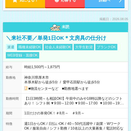
気になる！
応募する
詳細へ
掲載日：2026.08.05
未読
＼来社不要／単発1日OK＊文房具の仕分け
派遣
職種未経験OK
社会人未経験OK
大学生歓迎
ブランクOK
WEB登録・面接OK
時給1,500円～1,875円
給与
神奈川県厚木市
勤務地
本厚木駅から徒歩5分
/
愛甲石田駅から徒歩5分
■物流センターなど ■勤務地選べます
【1日3時間～も相談OK!】午前中のみや18時以降などのシフト
勤務時間
あり！ シフト例 ▼9:00～12:00 ▼9:00～17:00 ▼10:00～19:00
▼18:00～21:00
1日だけの単発OK！＃8月～ ＃9月～
期間
週1日からOK
/
日払いOK
/
40～50代活躍中
/
副業・Wワーク
特徴
OK
/
服装自由
/
シフト勤務
/
10名以上の大量募集
/
電話対応な