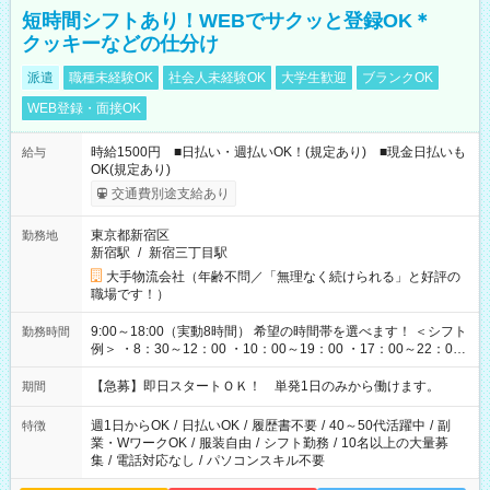
短時間シフトあり！WEBでサクッと登録OK＊
クッキーなどの仕分け
派遣
職種未経験OK
社会人未経験OK
大学生歓迎
ブランクOK
WEB登録・面接OK
時給1500円 ■日払い・週払いOK！(規定あり) ■現金日払いも
給与
OK(規定あり)
交通費別途支給あり
東京都新宿区
勤務地
新宿駅
/
新宿三丁目駅
大手物流会社（年齢不問／「無理なく続けられる」と好評の
職場です！）
9:00～18:00（実動8時間） 希望の時間帯を選べます！ ＜シフト
勤務時間
例＞ ・8：30～12：00 ・10：00～19：00 ・17：00～22：00
・13：00～22：00 ・22：00～翌6：00 など
【急募】即日スタートＯＫ！ 単発1日のみから働けます。
期間
週1日からOK
/
日払いOK
/
履歴書不要
/
40～50代活躍中
/
副
特徴
業・WワークOK
/
服装自由
/
シフト勤務
/
10名以上の大量募
集
/
電話対応なし
/
パソコンスキル不要