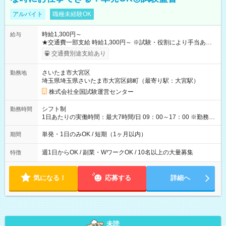
アルバイト
職種未経験OK
時給1,300円～
給与
★交通費一部支給 時給1,300円～ ※試験・役割により手当あり
※勤務回数により昇給あり 【即給（前払い）オプションあ
交通費別途支給あり
り！】 希望される場合、勤務から1週間ほどで給与の一部を受け
取れます。 ※手数料418円がかかります。 【過去試験日の収入
さいたま市大宮区
勤務地
例】 ・河合塾模擬試験 8:30～17:30（休憩1時間） 時給1,300円
埼玉県埼玉県さいたま市大宮区錦町（最寄り駅：大宮駅）
×8時間＝日収10,400円＋交通費 ※当日の役割により時給＋100
円の場合あり ・国家試験 7:00～13:30（休憩なし） 時給1,300
株式会社全国試験運営センター
円（役割手当＋100円）×6時間＝日収8,400円＋交通費 【試用期
間】試用期間なし
シフト制
勤務時間
1日あたりの実働時間：最大7時間/日 09：00～17：00 ※勤務時
間は 試験により異なります。
単発・1日のみOK / 短期（1ヶ月以内）
期間
週1日からOK / 副業・WワークOK / 10名以上の大量募集
特徴
気になる！
応募する
詳細へ
未読