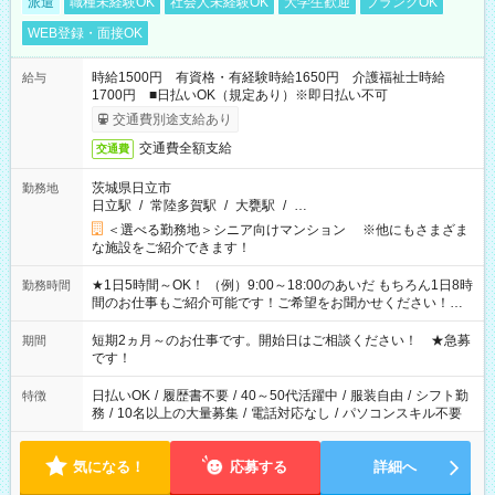
派遣
職種未経験OK
社会人未経験OK
大学生歓迎
ブランクOK
WEB登録・面接OK
時給1500円 有資格・有経験時給1650円 介護福祉士時給
給与
1700円 ■日払いOK（規定あり）※即日払い不可
交通費別途支給あり
交通費全額支給
交通費
茨城県日立市
勤務地
日立駅
/
常陸多賀駅
/
大甕駅
/
…
＜選べる勤務地＞シニア向けマンション ※他にもさまざま
な施設をご紹介できます！
★1日5時間～OK！ （例）9:00～18:00のあいだ もちろん1日8時
勤務時間
間のお仕事もご紹介可能です！ご希望をお聞かせください！★
家庭の都合でお休みが必要な場合も遠慮なくご相談ください。
※週最低15時間以上の勤務が必要です
短期2ヵ月～のお仕事です。開始日はご相談ください！ ★急募
期間
です！
日払いOK
/
履歴書不要
/
40～50代活躍中
/
服装自由
/
シフト勤
特徴
務
/
10名以上の大量募集
/
電話対応なし
/
パソコンスキル不要
気になる！
応募する
詳細へ