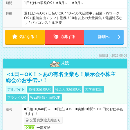
1日だけの単発OK！＃8月～ ＃9月～
期間
週1日からOK
/
日払いOK
/
40～50代活躍中
/
副業・Wワーク
特徴
OK
/
服装自由
/
シフト勤務
/
10名以上の大量募集
/
電話対応な
し
/
パソコンスキル不要
気になる！
応募する
詳細へ
掲載日：2026.08.06
未読
＜1日～OK！＞あの有名企業も！展示会や株主
総会のお手伝い！
アルバイト
職種未経験OK
社会人未経験OK
大学生歓迎
ブランクOK
WEB登録・面接OK
■日給16,840円～ ■日払いOK ■実働3時間5,120円のお仕事あ
給与
ります！
交通費別途支給あり
一部支給
交通費