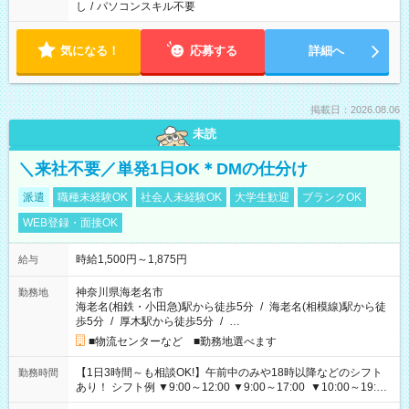
し
/
パソコンスキル不要
気になる！
応募する
詳細へ
掲載日：2026.08.06
未読
＼来社不要／単発1日OK＊DMの仕分け
派遣
職種未経験OK
社会人未経験OK
大学生歓迎
ブランクOK
WEB登録・面接OK
時給1,500円～1,875円
給与
神奈川県海老名市
勤務地
海老名(相鉄・小田急)駅から徒歩5分
/
海老名(相模線)駅から徒
歩5分
/
厚木駅から徒歩5分
/
…
■物流センターなど ■勤務地選べます
【1日3時間～も相談OK!】午前中のみや18時以降などのシフト
勤務時間
あり！ シフト例 ▼9:00～12:00 ▼9:00～17:00 ▼10:00～19:00
▼18:00～21:00