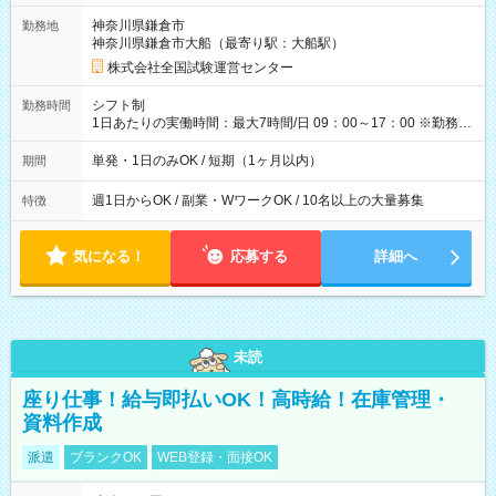
取れます。 ※手数料418円がかかります。 【過去試験日の収入
神奈川県鎌倉市
勤務地
例】 ・河合塾模擬試験 8:30～17:30（休憩1時間） 時給1,300円
神奈川県鎌倉市大船（最寄り駅：大船駅）
×8時間＝日収10,400円＋交通費 ※当日の役割により時給＋100
円の場合あり ・国家試験 7:00～13:30（休憩なし） 時給1,300
株式会社全国試験運営センター
円（役割手当＋100円）×6時間＝日収8,400円＋交通費 【試用期
間】試用期間なし
シフト制
勤務時間
1日あたりの実働時間：最大7時間/日 09：00～17：00 ※勤務時
間は 試験により異なります。
単発・1日のみOK / 短期（1ヶ月以内）
期間
週1日からOK / 副業・WワークOK / 10名以上の大量募集
特徴
気になる！
応募する
詳細へ
未読
座り仕事！給与即払いOK！高時給！在庫管理・
資料作成
派遣
ブランクOK
WEB登録・面接OK