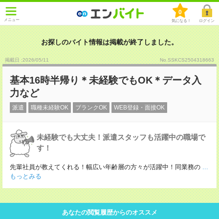
0
メニュー
気になる！
ログイン
お探しのバイト情報は掲載が終了しました。
掲載日 :2026
/
05
/
11
No.SSKCS2504318663
基本16時半帰り＊未経験でもOK＊データ入
力など
派遣
職種未経験OK
ブランクOK
WEB登録・面接OK
未経験でも大丈夫！派遣スタッフも活躍中の職場で
す！
先輩社員が教えてくれる！幅広い年齢層の方々が活躍中！同業務の
...
もっとみる
あなたの閲覧履歴からのオススメ