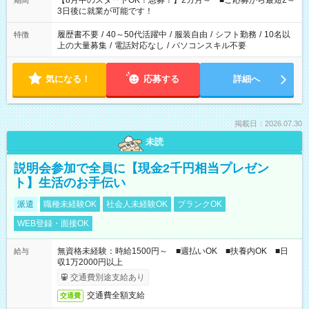
【8月中のスタートOK！急募！】2カ月～ ■ご応募から最短2～
期間
ね。 ※Wワーク希望の方へ 今ご覧のお仕事で希望する勤務時間
3日後に就業が可能です！
と、もう1つのお仕事の勤務時間。 合計で週40時間を超える場
合は応募できません。
履歴書不要
/
40～50代活躍中
/
服装自由
/
シフト勤務
/
10名以
特徴
上の大量募集
/
電話対応なし
/
パソコンスキル不要
気になる！
応募する
詳細へ
掲載日：2026.07.30
未読
説明会参加で全員に【現金2千円相当プレゼン
ト】生活のお手伝い
派遣
職種未経験OK
社会人未経験OK
ブランクOK
WEB登録・面接OK
無資格未経験：時給1500円～ ■週払いOK ■扶養内OK ■日
給与
収1万2000円以上
交通費別途支給あり
交通費全額支給
交通費