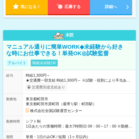
気になる！
応募する
詳細へ
未読
マニュアル通りに簡単WORK◆未経験から好き
な時にお仕事できる！単発OK◎試験監督
アルバイト
職種未経験OK
時給1,300円～
給与
★交通費一部支給 時給1,300円～ ※試験・役割により手当あり
※勤務回数により昇給あり 【即給（前払い）オプションあ
交通費別途支給あり
り！】 希望される場合、勤務から1週間ほどで給与の一部を受け
取れます。 ※手数料418円がかかります。 【過去試験日の収入
東京都町田市
勤務地
例】 ・河合塾模擬試験 8:30～17:30（休憩1時間） 時給1,300円
東京都町田市原町田（最寄り駅：町田駅）
×8時間＝日収10,400円＋交通費 ※当日の役割により時給＋100
円の場合あり ・国家試験 7:00～13:30（休憩なし） 時給1,300
株式会社全国試験運営センター
円（役割手当＋100円）×6時間＝日収8,400円＋交通費 【試用期
間】試用期間なし
シフト制
勤務時間
1日あたりの実働時間：最大7時間/日 09：00～17：00 ※勤務時
間は 試験により異なります。
単発・1日のみOK / 短期（1ヶ月以内）
期間