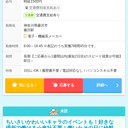
時給1500円
給与
交通費別途支給あり
交通費支給有り
交通費
神奈川県藤沢市
勤務地
藤沢駅
電子・機械系メーカー
8:00～16:45 ※表記のうち実働7時間45分です。
勤務時間
長期【ご応募から1週間以内(最短2日目)のスピード就業が可能】
期間
即日～
日払いOK
/
履歴書不要
/
電話対応なし
/
パソコンスキル不要
特徴
気になる！
応募する
詳細へ
未読
ちいさいかわいいキャラのイベントも！好きな