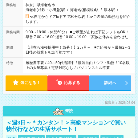
神奈川県海老名市
勤務地
海老名(相鉄・小田急)駅
/
海老名(相模線)駅
/
厚木駅
/
…
≪自宅からドアtoドアで30分以内！≫ご希望の勤務地を紹介
します。
9:00～18:00（休憩60分） ■ご希望があれば下記シフトもOK！
勤務時間
早番 7:00～16:00 遅番 10:00～19:00 「家族と休みを合わせた
い」 「余裕を持って夕飯の準備がしたい」 「できれば残業はし
たくない」 など、ご希望を教えてくださいね。 ※Wワーク希望
【現在も積極採用中！急募！】2カ月～ ■ご応募から最短2～3
期間
の方へ 今ご覧のお仕事で希望する勤務時間と、もう1つのお仕事
日後の就業も相談可能です！
の勤務時間。 合計で週40時間を超える場合は応募できません。
履歴書不要
/
40～50代活躍中
/
服装自由
/
シフト勤務
/
10名以
特徴
上の大量募集
/
電話対応なし
/
パソコンスキル不要
気になる！
応募する
詳細へ
掲載日：2026.08.04
未読
＜週3日～＊カンタン！＞高級マンションで買い
物代行などの生活サポート！