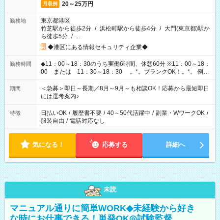
20～25万円
月収例
東京都港区
勤務地
竹芝駅から徒歩2分
/
浜松町駅から徒歩4分
/
大門(東京都)駅か
ら徒歩5分
/
…
◆港区にある情報セキュリティ企業◆
◆11：00～18：30のうち実働6時間、休憩60分 ※11：00～18：
勤務時間
00 または 11：30～18：30 。*。ブランクOK！。*。 例え
ば前職が、 在宅/財団法人/事務/コールセンター/受付/販売/カフェ
スタッフ スイーツ販売/ホテルフロント/化粧品販売/など 様々な
＜急募＞即日～長期／8月～9月～も相談OK！応募から最短即日
期間
業界から入社して活躍されています♪
には選考案内♪
日払いOK
/
履歴書不要
/
40～50代活躍中
/
副業・WワークOK
/
特徴
服装自由
/
電話対応なし
気になる！
応募する
詳細へ
未読
マニュアル通りに簡単WORK◆未経験から好き
な時にお仕事できる！単発OK◎試験監督