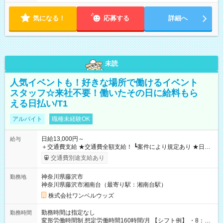
気になる！
応募する
詳細へ
未読
人気イベントも！好きな場所で働けるイベント
スタッフ☆来社不要！働いたその日に給料もら
える日払い/T1
アルバイト
職種未経験OK
日給13,000円～
給与
＋交通費支給 ★交通費全額支給！ ┗案件により規定あり ★日払
いOK！（規定あり） ┗働いたその日に現金GET♪ お仕事後はコ
交通費別途支給あり
ンビニATMから 日払い分を引き落とせます！ 【試用期間】試
用期間なし
神奈川県藤沢市
勤務地
神奈川県藤沢市湘南台（最寄り駅：湘南台駅）
株式会社ワンベルウッズ
勤務時間は指定なし
勤務時間
変形労働時間制 想定労働時間160時間/月 【シフト例】 ・8：00