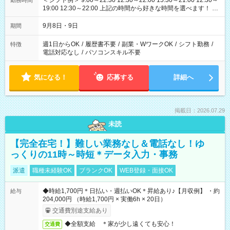
＜シフト例＞ 9:00～22:30 12:30～22:00 15:30～21:00 12:30～
勤務時間
19:00 12:30～22:00 上記の時間から好きな時間を選べます！ ※
時間は変更となる可能性があります
9月8日・9日
期間
週1日からOK
/
履歴書不要
/
副業・WワークOK
/
シフト勤務
/
特徴
電話対応なし
/
パソコンスキル不要
気になる！
応募する
詳細へ
掲載日：2026.07.29
未読
【完全在宅！】難しい業務なし＆電話なし！ゆ
っくりの11時～時短＊データ入力・事務
派遣
職種未経験OK
ブランクOK
WEB登録・面接OK
◆時給1,700円＊日払い・週払いOK＊昇給あり♪【月収例】 ・約
給与
204,000円 （時給1,700円 × 実働6h × 20日）
交通費別途支給あり
◆全額支給 ＊家が少し遠くても安心！
交通費