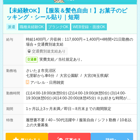
【未経験OK】【服装＆髪色自由！】お菓子のピ
ッキング・シール貼り｜短期
派遣
職種未経験OK
ブランクOK
WEB登録・面接OK
時給1400円／月収例：117,600円＝1,400円×4時間×21日勤務の
給与
場合＋交通費別途支給
交通費別途支給あり
実費支給／当社規定あり。
交通費
さいたま市見沼区
勤務地
七里駅から車6分
/
大宮公園駅
/
大宮(埼玉県)駅
アパレル・日用雑貨
(1)14:00-18:00(休憩0分) (2)14:00-19:00(休憩0分) (3)14:00-
勤務時間
19:30(休憩0分) (4)14:00-20:00(休憩45分) ※お好きな時間が選べ
ます
1ヶ月以上3ヶ月未満／即日～8月末までの期間限定
期間
履歴書不要
/
40～50代活躍中
/
服装自由
/
シフト勤務
/
10名以
特徴
上の大量募集