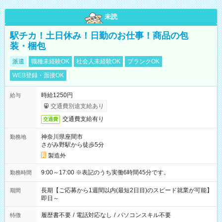
未読
駅チカ！土日休み！日勤のお仕事！商品の包
装・梱包
派遣
職種未経験OK
社会人未経験OK
ブランクOK
WEB登録・面接OK
時給1250円
給与
交通費別途支給あり
交通費支給有り
交通費
神奈川県座間市
勤務地
さがみ野駅から徒歩5分
製造外
9:00～17:00 ※表記のうち実働6時間45分です。
勤務時間
長期【ご応募から1週間以内(最短2日目)のスピード就業が可能】
期間
即日～
履歴書不要
/
電話対応なし
/
パソコンスキル不要
特徴