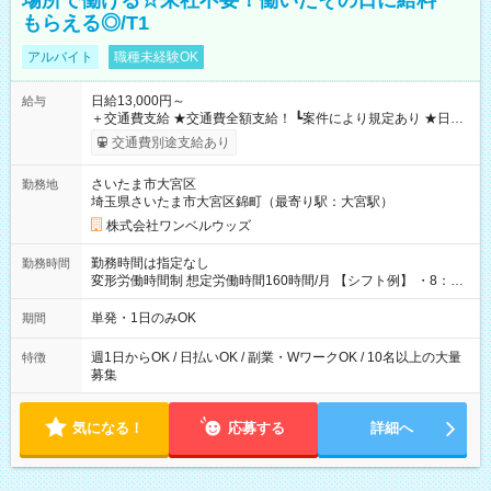
場所で働ける☆来社不要！働いたその日に給料
もらえる◎/T1
アルバイト
職種未経験OK
日給13,000円～
給与
＋交通費支給 ★交通費全額支給！ ┗案件により規定あり ★日払
いOK！（規定あり） ┗働いたその日に現金GET♪ お仕事後はコ
交通費別途支給あり
ンビニATMから 日払い分を引き落とせます！ 【試用期間】試
用期間なし
さいたま市大宮区
勤務地
埼玉県さいたま市大宮区錦町（最寄り駅：大宮駅）
株式会社ワンベルウッズ
勤務時間は指定なし
勤務時間
変形労働時間制 想定労働時間160時間/月 【シフト例】 ・8：00
～21：00
単発・1日のみOK
期間
週1日からOK / 日払いOK / 副業・WワークOK / 10名以上の大量
特徴
募集
気になる！
応募する
詳細へ