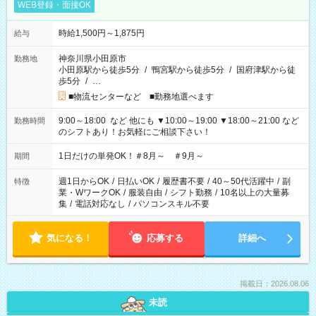
WEB登録・面接OK
時給1,500円～1,875円
給与
神奈川県小田原市
勤務地
小田原駅から徒歩5分
/
鴨宮駅から徒歩5分
/
国府津駅から徒
歩5分
/
…
■物流センターなど ■勤務地選べます
9:00～18:00 など 他にも ▼10:00～19:00 ▼18:00～21:00 など
勤務時間
のシフトあり！お気軽にご相談下さい！
1日だけの単発OK！＃8月～ ＃9月～
期間
週1日からOK
/
日払いOK
/
履歴書不要
/
40～50代活躍中
/
副
特徴
業・WワークOK
/
服装自由
/
シフト勤務
/
10名以上の大量募
集
/
電話対応なし
/
パソコンスキル不要
気になる！
応募する
詳細へ
掲載日：2026.08.06
未読