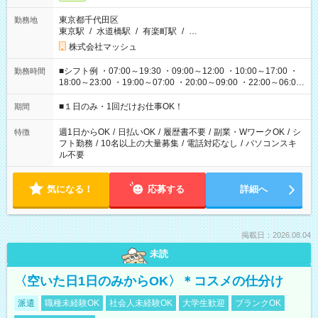
東京都千代田区
勤務地
東京駅
/
水道橋駅
/
有楽町駅
/
…
株式会社マッシュ
■シフト例 ・07:00～19:30 ・09:00～12:00 ・10:00～17:00 ・
勤務時間
18:00～23:00 ・19:00～07:00 ・20:00～09:00 ・22:00～06:00
etc ★最短で3時間で5,120円のお仕事から 15時間で2万円近く稼
げるお仕事も！ ご希望のお時間に合わせてご紹介！ ※シフトは
■１日のみ・1回だけお仕事OK！
期間
現場によって異なります。 ※勿論、休憩時間はあるのでご安心
ください！
週1日からOK
/
日払いOK
/
履歴書不要
/
副業・WワークOK
/
シ
特徴
フト勤務
/
10名以上の大量募集
/
電話対応なし
/
パソコンスキ
ル不要
気になる！
応募する
詳細へ
掲載日：2026.08.04
未読
〈空いた日1日のみからOK〉＊コスメの仕分け
派遣
職種未経験OK
社会人未経験OK
大学生歓迎
ブランクOK