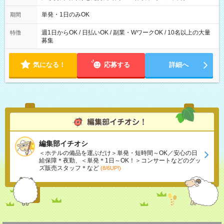
～21：00
単発・1日のみOK
期間
週1日からOK / 日払いOK / 副業・WワークOK / 10名以上の大量
特徴
募集
気になる！
応募する
詳細へ
編集部イチオシ
＜ホテルの備品を運ぶだけ＞単発・短時間～OK／安心の日
給保障＊夜勤、＜単発＊1日～OK！＞コンサートなどのグッ
ズ販売スタッフ＊など
(8/6UP!)