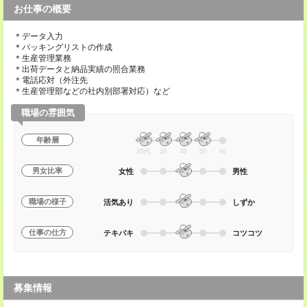
お仕事の概要
＊データ入力
＊パッキングリストの作成
＊生産管理業務
＊出荷データと納品実績の照合業務
＊電話応対（外注先
＊生産管理部などの社内別部署対応）など
職場の雰囲気
年齢層
20代
30
40
50
60
男女比率
女性
男性
職場の様子
活気あり
しずか
仕事の仕方
テキパキ
コツコツ
募集情報