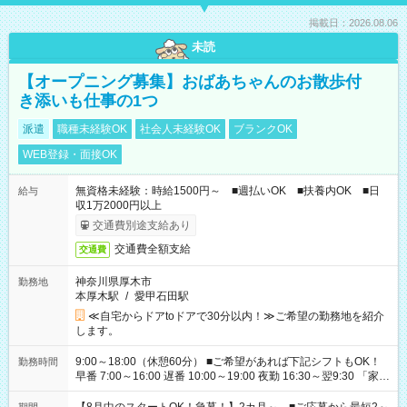
掲載日：2026.08.06
未読
【オープニング募集】おばあちゃんのお散歩付
き添いも仕事の1つ
派遣
職種未経験OK
社会人未経験OK
ブランクOK
WEB登録・面接OK
無資格未経験：時給1500円～ ■週払いOK ■扶養内OK ■日
給与
収1万2000円以上
交通費別途支給あり
交通費全額支給
交通費
神奈川県厚木市
勤務地
本厚木駅
/
愛甲石田駅
≪自宅からドアtoドアで30分以内！≫ご希望の勤務地を紹介
します。
9:00～18:00（休憩60分） ■ご希望があれば下記シフトもOK！
勤務時間
早番 7:00～16:00 遅番 10:00～19:00 夜勤 16:30～翌9:30 「家族
と休みを合わせたい」 「余裕を持って夕飯の準備がしたい」
「できれば残業はしたくない」 など、ご希望を教えてください