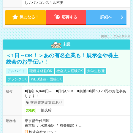
し
/
パソコンスキル不要
気になる！
応募する
詳細へ
掲載日：2026.08.06
未読
＜1日～OK！＞あの有名企業も！展示会や株主
総会のお手伝い！
アルバイト
職種未経験OK
社会人未経験OK
大学生歓迎
ブランクOK
WEB登録・面接OK
■日給16,840円～ ■日払いOK ■実働3時間5,120円のお仕事あ
給与
ります！
交通費別途支給あり
一部支給
交通費
東京都千代田区
勤務地
東京駅
/
水道橋駅
/
有楽町駅
/
…
株式会社マッシュ