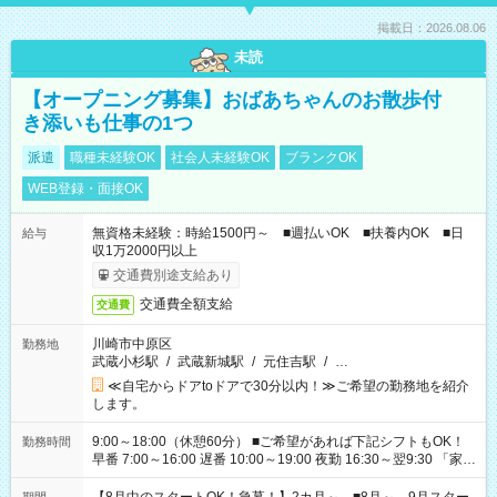
掲載日：2026.08.06
未読
【オープニング募集】おばあちゃんのお散歩付
き添いも仕事の1つ
派遣
職種未経験OK
社会人未経験OK
ブランクOK
WEB登録・面接OK
無資格未経験：時給1500円～ ■週払いOK ■扶養内OK ■日
給与
収1万2000円以上
交通費別途支給あり
交通費全額支給
交通費
川崎市中原区
勤務地
武蔵小杉駅
/
武蔵新城駅
/
元住吉駅
/
…
≪自宅からドアtoドアで30分以内！≫ご希望の勤務地を紹介
します。
9:00～18:00（休憩60分） ■ご希望があれば下記シフトもOK！
勤務時間
早番 7:00～16:00 遅番 10:00～19:00 夜勤 16:30～翌9:30 「家族
と休みを合わせたい」 「余裕を持って夕飯の準備がしたい」
「できれば残業はしたくない」 など、ご希望を教えてください