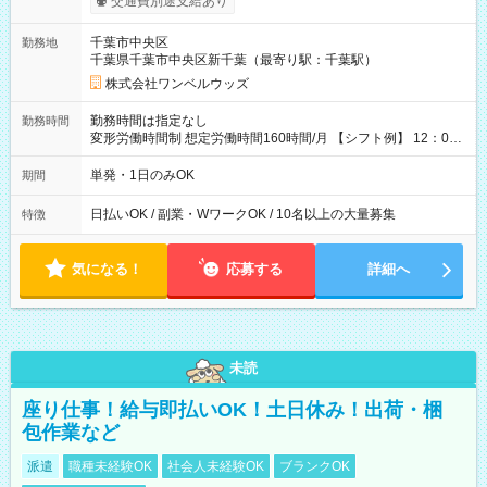
交通費別途支給あり
（規定あり） ┗働いたその日に現金GET♪ お仕事後はコンビニ
ATMから 日払い分を引き落とせます！ 【試用期間】試用期間
千葉市中央区
勤務地
なし
千葉県千葉市中央区新千葉（最寄り駅：千葉駅）
株式会社ワンベルウッズ
勤務時間は指定なし
勤務時間
変形労働時間制 想定労働時間160時間/月 【シフト例】 12：00
～22：00
単発・1日のみOK
期間
日払いOK / 副業・WワークOK / 10名以上の大量募集
特徴
気になる！
応募する
詳細へ
未読
座り仕事！給与即払いOK！土日休み！出荷・梱
包作業など
派遣
職種未経験OK
社会人未経験OK
ブランクOK