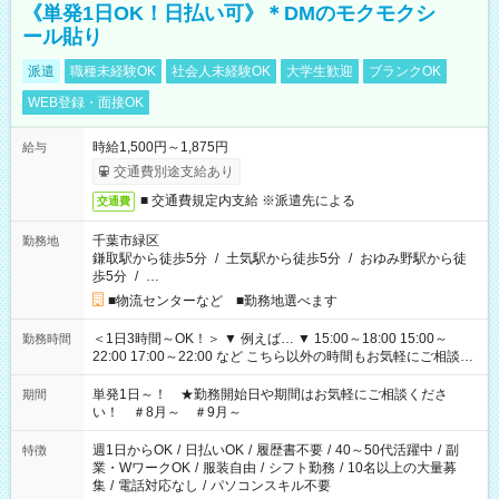
《単発1日OK！日払い可》＊DMのモクモクシ
ール貼り
派遣
職種未経験OK
社会人未経験OK
大学生歓迎
ブランクOK
WEB登録・面接OK
時給1,500円～1,875円
給与
交通費別途支給あり
■ 交通費規定内支給 ※派遣先による
交通費
千葉市緑区
勤務地
鎌取駅から徒歩5分
/
土気駅から徒歩5分
/
おゆみ野駅から徒
歩5分
/
…
■物流センターなど ■勤務地選べます
＜1日3時間～OK！＞ ▼ 例えば… ▼ 15:00～18:00 15:00～
勤務時間
22:00 17:00～22:00 など こちら以外の時間もお気軽にご相談く
ださい！
単発1日～！ ★勤務開始日や期間はお気軽にご相談くださ
期間
い！ ＃8月～ ＃9月～
週1日からOK
/
日払いOK
/
履歴書不要
/
40～50代活躍中
/
副
特徴
業・WワークOK
/
服装自由
/
シフト勤務
/
10名以上の大量募
集
/
電話対応なし
/
パソコンスキル不要