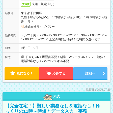
支給（規定有り）
交通費
東京都千代田区
勤務地
九段下駅から徒歩5分
/
竹橋駅から徒歩10分
/
神保町駅から徒
歩15分
/
…
株式会社ライブパワー
＜シフト例＞ 9:00～22:30 12:30～22:00 15:30～21:00 12:30～
勤務時間
19:00 12:30～22:00 上記の時間から好きな時間を選べます！ ※
時間は変更となる可能性があります
9月8日・9日
期間
週1日からOK
/
履歴書不要
/
副業・WワークOK
/
シフト勤務
/
特徴
電話対応なし
/
パソコンスキル不要
気になる！
応募する
詳細へ
掲載日：2026.07.29
未読
【完全在宅！】難しい業務なし＆電話なし！ゆ
っくりの11時～時短＊データ入力・事務