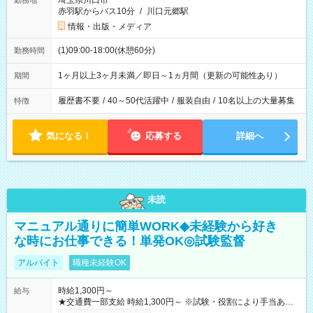
埼玉県川口市
勤務地
赤羽駅からバス10分
/
川口元郷駅
情報・出版・メディア
(1)09:00-18:00(休憩60分)
勤務時間
1ヶ月以上3ヶ月未満／即日～1ヵ月間（更新の可能性あり）
期間
履歴書不要
/
40～50代活躍中
/
服装自由
/
10名以上の大量募集
特徴
気になる！
応募する
詳細へ
未読
マニュアル通りに簡単WORK◆未経験から好き
な時にお仕事できる！単発OK◎試験監督
アルバイト
職種未経験OK
時給1,300円～
給与
★交通費一部支給 時給1,300円～ ※試験・役割により手当あり