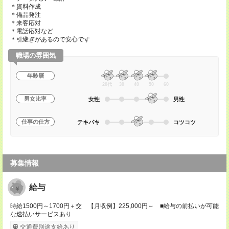
＊資料作成
＊備品発注
＊来客応対
＊電話応対など
＊引継ぎがあるので安心です
職場の雰囲気
年齢層
20代
30
40
50
60
男女比率
女性
男性
仕事の仕方
テキパキ
コツコツ
募集情報
給与
時給1500円～1700円＋交 【月収例】225,000円～ ■給与の前払いが可能
な速払いサービスあり
交通費別途支給あり