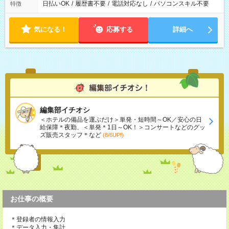
日払いOK
/
履歴書不要
/
電話対応なし
/
パソコンスキル不要
特徴
気になる！
応募する
詳細へ
編集部イチオシ
＜ホテルの備品を運ぶだけ＞単発・短時間～OK／安心の日
給保障＊夜勤、＜単発＊1日～OK！＞コンサートなどのグッ
ズ販売スタッフ＊など
(8/6UP!)
お仕事の概要
＊登録者の情報入力
＊データ入力・集計