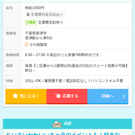
時給1500円
給与
交通費別途支給あり
交通費支給有り
交通費
千葉県君津市
勤務地
君津駅から車9分
その他製造
8:30～17:00 ※表記のうち実働7時間45分です。
勤務時間
長期【ご応募から1週間以内(最短2日目)のスピード就業が可能】
期間
即日～
日払いOK
/
履歴書不要
/
電話対応なし
/
パソコンスキル不要
特徴
気になる！
応募する
詳細へ
未読