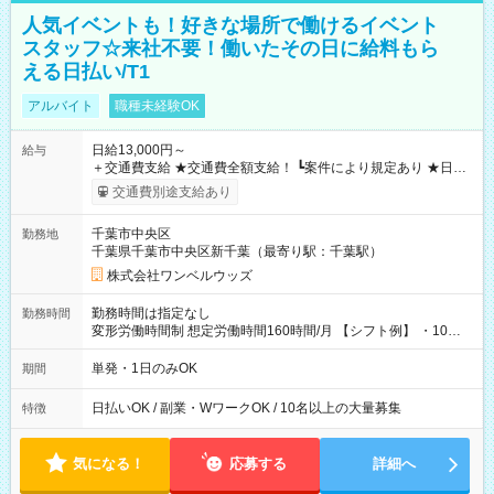
人気イベントも！好きな場所で働けるイベント
スタッフ☆来社不要！働いたその日に給料もら
える日払い/T1
アルバイト
職種未経験OK
日給13,000円～
給与
＋交通費支給 ★交通費全額支給！ ┗案件により規定あり ★日払
いOK！（規定あり） ┗働いたその日に現金GET♪ お仕事後はコ
交通費別途支給あり
ンビニATMから 日払い分を引き落とせます！ 【試用期間】試
用期間なし
千葉市中央区
勤務地
千葉県千葉市中央区新千葉（最寄り駅：千葉駅）
株式会社ワンベルウッズ
勤務時間は指定なし
勤務時間
変形労働時間制 想定労働時間160時間/月 【シフト例】 ・10：
00～20：00
単発・1日のみOK
期間
日払いOK / 副業・WワークOK / 10名以上の大量募集
特徴
気になる！
応募する
詳細へ