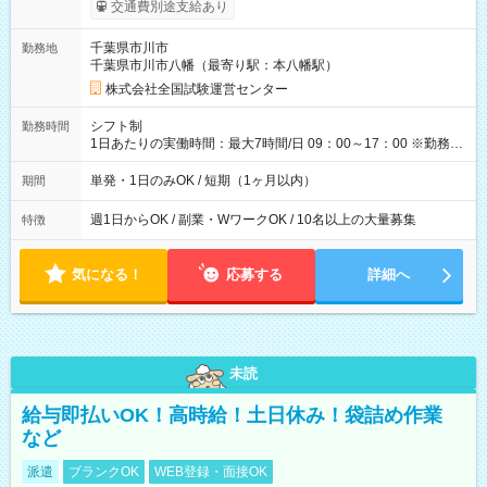
※勤務回数により昇給あり 【即給（前払い）オプションあ
交通費別途支給あり
り！】 希望される場合、勤務から1週間ほどで給与の一部を受け
取れます。 ※手数料418円がかかります。 【過去試験日の収入
千葉県市川市
勤務地
例】 ・河合塾模擬試験 8:30～17:30（休憩1時間） 時給1,300円
千葉県市川市八幡（最寄り駅：本八幡駅）
×8時間＝日収10,400円＋交通費 ※当日の役割により時給＋100
円の場合あり ・国家試験 7:00～13:30（休憩なし） 時給1,300
株式会社全国試験運営センター
円（役割手当＋100円）×6時間＝日収8,400円＋交通費 【試用期
間】試用期間なし
シフト制
勤務時間
1日あたりの実働時間：最大7時間/日 09：00～17：00 ※勤務時
間は 試験により異なります。
単発・1日のみOK / 短期（1ヶ月以内）
期間
週1日からOK / 副業・WワークOK / 10名以上の大量募集
特徴
気になる！
応募する
詳細へ
未読
給与即払いOK！高時給！土日休み！袋詰め作業
など
派遣
ブランクOK
WEB登録・面接OK