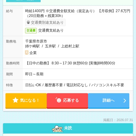
時給1400円 ※交通費全額支給（規定あり） 【月収例】27.6万円
給与
（20日勤務＋残業30h）
交通費別途支給あり
交通費支給あり
交通費
千葉県市原市
勤務地
姉ケ崎駅
/
五井駅
/
上総村上駅
企業
【日中の勤務】 8:30～17:30 休憩60分 [実働]8時間00分
勤務時間
即日～長期
期間
日払いOK
/
履歴書不要
/
電話対応なし
/
パソコンスキル不要
特徴
気になる！
応募する
詳細へ
掲載日：2026.07.31
未読