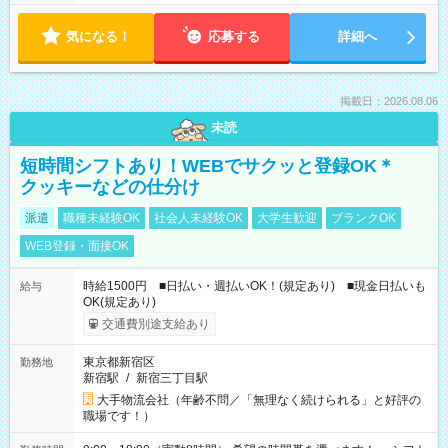
気になる！
応募する
詳細へ
掲載日：2026.08.06
未読
短時間シフトあり！WEBでサクッと登録OK＊
クッキーなどの仕分け
派遣
職種未経験OK
社会人未経験OK
大学生歓迎
ブランクOK
WEB登録・面接OK
時給1500円 ■日払い・週払いOK！(規定あり) ■現金日払いも
給与
OK(規定あり)
交通費別途支給あり
東京都新宿区
勤務地
新宿駅
/
新宿三丁目駅
大手物流会社（年齢不問／「無理なく続けられる」と好評の
職場です！）