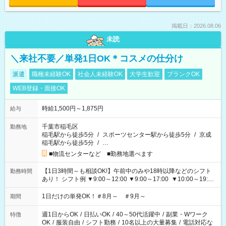
掲載日：2026.08.06
未読
＼来社不要／単発1日OK＊コスメの仕分け
派遣
職種未経験OK
社会人未経験OK
大学生歓迎
ブランクOK
WEB登録・面接OK
時給1,500円～1,875円
給与
千葉市稲毛区
勤務地
稲毛駅から徒歩5分
/
スポーツセンター駅から徒歩5分
/
京成
稲毛駅から徒歩5分
/
…
■物流センターなど ■勤務地選べます
【1日3時間～も相談OK!】午前中のみや18時以降などのシフト
勤務時間
あり！ シフト例 ▼9:00～12:00 ▼9:00～17:00 ▼10:00～19:00
▼18:00～21:00
1日だけの単発OK！＃8月～ ＃9月～
期間
週1日からOK
/
日払いOK
/
40～50代活躍中
/
副業・Wワーク
特徴
OK
/
服装自由
/
シフト勤務
/
10名以上の大量募集
/
電話対応な