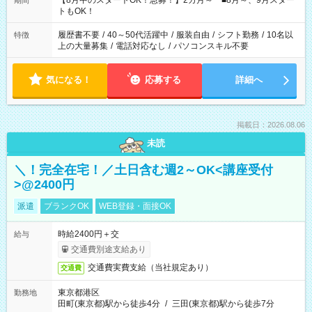
【8月中のスタートOK！急募！】2カ月～ ■8月～、9月スター
期間
ね。 ※Wワーク希望の方へ 今ご覧のお仕事で希望する勤務時間
トもOK！
と、もう1つのお仕事の勤務時間。 合計で週40時間を超える場
合は応募できません。
履歴書不要
/
40～50代活躍中
/
服装自由
/
シフト勤務
/
10名以
特徴
上の大量募集
/
電話対応なし
/
パソコンスキル不要
気になる！
応募する
詳細へ
掲載日：2026.08.06
未読
＼！完全在宅！／土日含む週2～OK<講座受付
>@2400円
派遣
ブランクOK
WEB登録・面接OK
時給2400円＋交
給与
交通費別途支給あり
交通費実費支給（当社規定あり）
交通費
東京都港区
勤務地
田町(東京都)駅から徒歩4分
/
三田(東京都)駅から徒歩7分