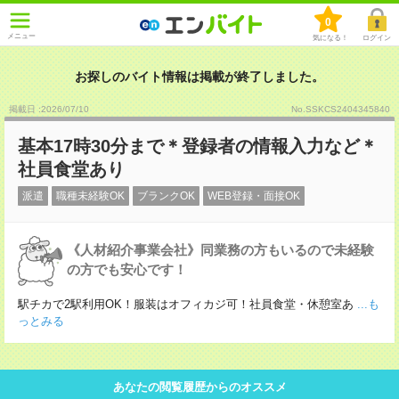
0
メニュー
気になる！
ログイン
お探しのバイト情報は掲載が終了しました。
掲載日 :2026
/
07
/
10
No.SSKCS2404345840
基本17時30分まで＊登録者の情報入力など＊
社員食堂あり
派遣
職種未経験OK
ブランクOK
WEB登録・面接OK
《人材紹介事業会社》同業務の方もいるので未経験
の方でも安心です！
駅チカで2駅利用OK！服装はオフィカジ可！社員食堂・休憩室あ
...も
っとみる
あなたの閲覧履歴からのオススメ