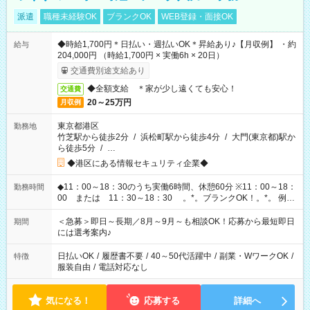
派遣
職種未経験OK
ブランクOK
WEB登録・面接OK
◆時給1,700円＊日払い・週払いOK＊昇給あり♪【月収例】 ・約
給与
204,000円 （時給1,700円 × 実働6h × 20日）
交通費別途支給あり
◆全額支給 ＊家が少し遠くても安心！
交通費
20～25万円
月収例
東京都港区
勤務地
竹芝駅から徒歩2分
/
浜松町駅から徒歩4分
/
大門(東京都)駅か
ら徒歩5分
/
…
◆港区にある情報セキュリティ企業◆
◆11：00～18：30のうち実働6時間、休憩60分 ※11：00～18：
勤務時間
00 または 11：30～18：30 。*。ブランクOK！。*。 例え
ば前職が、 在宅/財団法人/事務/コールセンター/受付/販売/カフェ
スタッフ スイーツ販売/ホテルフロント/化粧品販売/など 様々な
＜急募＞即日～長期／8月～9月～も相談OK！応募から最短即日
期間
業界から入社して活躍されています♪
には選考案内♪
日払いOK
/
履歴書不要
/
40～50代活躍中
/
副業・WワークOK
/
特徴
服装自由
/
電話対応なし
気になる！
応募する
詳細へ