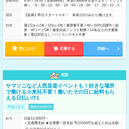
9:00～18:00（実動8時間） 希望の時間帯を選べます！ ＜シフト
勤務時間
例＞ ・8：30～12：00 ・10：00～19：00 ・17：00～22：00
・13：00～22：00 ・22：00～翌6：00 など
【急募】即日スタートＯＫ！ 単発1日のみから働けます。
期間
週1日からOK
/
日払いOK
/
履歴書不要
/
40～50代活躍中
/
副
特徴
業・WワークOK
/
服装自由
/
シフト勤務
/
10名以上の大量募
集
/
電話対応なし
/
パソコンスキル不要
気になる！
応募する
詳細へ
未読
サマソニなど人気音楽イベントも！好きな場所
で働ける☆来社不要！働いたその日に給料もら
える日払い/T1
アルバイト
職種未経験OK
日給12,000円～
給与
＋交通費支給 ★交通費一部支給 ┗1日500円を超えた分は全額支
給！ ※往復500円以内の方は自己負担となります ★日払いOK！