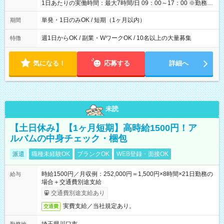
1日あたりの実働時間：最大7時間/日 09：00～17：00 ※勤務時
間は 試験により異なります。
単発・1日のみOK / 短期（1ヶ月以内）
期間
週1日からOK / 副業・WワークOK / 10名以上の大量募集
特徴
気になる！
応募する
詳細へ
未読
【土日休み】【1ヶ月短期】高時給1500円！ア
ルバムの中身チェック・梱包
派遣
職種未経験OK
ブランクOK
WEB登録・面接OK
時給1500円／月収例：252,000円＝1,500円×8時間×21日勤務の
給与
場合＋交通費別途支給
交通費別途支給あり
実費支給／当社規定あり。
交通費