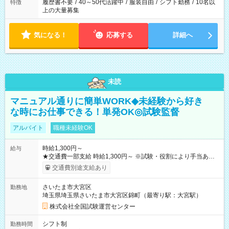
履歴書不要
/
40～50代活躍中
/
服装自由
/
シフト勤務
/
10名以
特徴
上の大量募集
気になる！
応募する
詳細へ
未読
マニュアル通りに簡単WORK◆未経験から好き
な時にお仕事できる！単発OK◎試験監督
アルバイト
職種未経験OK
時給1,300円～
給与
★交通費一部支給 時給1,300円～ ※試験・役割により手当あり
※勤務回数により昇給あり 【即給（前払い）オプションあ
交通費別途支給あり
り！】 希望される場合、勤務から1週間ほどで給与の一部を受け
取れます。 ※手数料418円がかかります。 【過去試験日の収入
さいたま市大宮区
勤務地
例】 ・河合塾模擬試験 8:30～17:30（休憩1時間） 時給1,300円
埼玉県埼玉県さいたま市大宮区錦町（最寄り駅：大宮駅）
×8時間＝日収10,400円＋交通費 ※当日の役割により時給＋100
円の場合あり ・国家試験 7:00～13:30（休憩なし） 時給1,300
株式会社全国試験運営センター
円（役割手当＋100円）×6時間＝日収8,400円＋交通費 【試用期
間】試用期間なし
シフト制
勤務時間