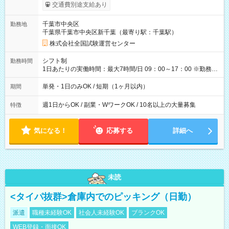
※勤務回数により昇給あり 【即給（前払い）オプションあ
交通費別途支給あり
り！】 希望される場合、勤務から1週間ほどで給与の一部を受け
取れます。 ※手数料418円がかかります。 【過去試験日の収入
千葉市中央区
勤務地
例】 ・河合塾模擬試験 8:30～17:30（休憩1時間） 時給1,300円
千葉県千葉市中央区新千葉（最寄り駅：千葉駅）
×8時間＝日収10,400円＋交通費 ※当日の役割により時給＋100
円の場合あり ・国家試験 7:00～13:30（休憩なし） 時給1,300
株式会社全国試験運営センター
円（役割手当＋100円）×6時間＝日収8,400円＋交通費 【試用期
間】試用期間なし
シフト制
勤務時間
1日あたりの実働時間：最大7時間/日 09：00～17：00 ※勤務時
間は 試験により異なります。
単発・1日のみOK / 短期（1ヶ月以内）
期間
週1日からOK / 副業・WワークOK / 10名以上の大量募集
特徴
気になる！
応募する
詳細へ
未読
<タイパ抜群>倉庫内でのピッキング（日勤）
派遣
職種未経験OK
社会人未経験OK
ブランクOK
WEB登録・面接OK