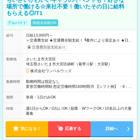
ちいさいかわいいキャラのイベントも！好きな
場所で働ける☆来社不要！働いたその日に給料
もらえる◎/T1
アルバイト
職種未経験OK
日給13,000円～
給与
＋交通費支給 ★交通費全額支給！ ┗案件により規定あり ★日払
いOK！（規定あり） ┗働いたその日に現金GET♪ お仕事後はコ
交通費別途支給あり
ンビニATMから 日払い分を引き落とせます！ 【試用期間】試
用期間なし
さいたま市大宮区
勤務地
埼玉県さいたま市大宮区錦町（最寄り駅：大宮駅）
株式会社ワンベルウッズ
勤務時間は指定なし
勤務時間
変形労働時間制 想定労働時間160時間/月 【シフト例】 ・8：00
～21：00
単発・1日のみOK
期間
週1日からOK / 日払いOK / 副業・WワークOK / 10名以上の大量
特徴
募集
気になる！
応募する
詳細へ