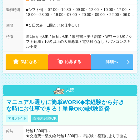
■シフト例 ・07:00～19:30 ・09:00～12:00 ・10:00～17:00 ・
勤務時間
18:00～23:00 ・19:00～07:00 ・20:00～09:00 ・22:00～06:00
etc ★最短で3時間で5,120円のお仕事から 15時間で2万円近く稼
げるお仕事も！ ご希望のお時間に合わせてご紹介！ ※シフトは
■１日のみ・1回だけお仕事OK！
期間
現場によって異なります。 ※勿論、休憩時間はあるのでご安心
ください！
週1日からOK
/
日払いOK
/
履歴書不要
/
副業・WワークOK
/
シ
特徴
フト勤務
/
10名以上の大量募集
/
電話対応なし
/
パソコンスキ
ル不要
気になる！
応募する
詳細へ
未読
マニュアル通りに簡単WORK◆未経験から好き
な時にお仕事できる！単発OK◎試験監督
アルバイト
職種未経験OK
時給1,300円～
給与
★交通費一部支給 時給1,300円～ ※試験・役割により手当あり