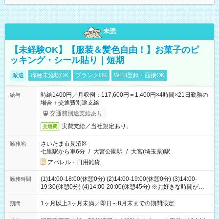
未読
【未経験OK】【服装＆髪色自由！】お菓子のピ
ッキング・シール貼り｜短期
派遣
職種未経験OK
ブランクOK
WEB登録・面接OK
時給1400円／月収例：117,600円＝1,400円×4時間×21日勤務の
給与
場合＋交通費別途支給
交通費別途支給あり
実費支給／当社規定あり。
交通費
さいたま市見沼区
勤務地
七里駅から車6分
/
大宮公園駅
/
大宮(埼玉県)駅
アパレル・日用雑貨
(1)14:00-18:00(休憩0分) (2)14:00-19:00(休憩0分) (3)14:00-
勤務時間
19:30(休憩0分) (4)14:00-20:00(休憩45分) ※お好きな時間が選べ
ます
1ヶ月以上3ヶ月未満／即日～8月末までの期間限定
期間