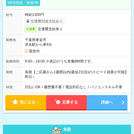
WEB登録・面接OK
時給1300円
給与
交通費別途支給あり
交通費支給有り
交通費
千葉県東金市
勤務地
求名駅から車9分
製造外
9:00～18:00 ※表記のうち実働8時間です。
勤務時間
長期【ご応募から1週間以内(最短2日目)のスピード就業が可能】
期間
即日～
日払いOK
/
履歴書不要
/
電話対応なし
/
パソコンスキル不要
特徴
気になる！
応募する
詳細へ
未読