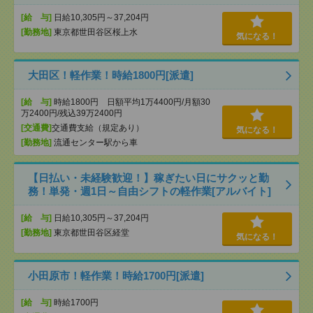
[給 与]
日給10,305円～37,204円
[勤務地]
東京都世田谷区桜上水
気になる！
大田区！軽作業！時給1800円[派遣]
[給 与]
時給1800円 日額平均1万4400円/月額30
万2400円/残込39万2400円
[交通費]
交通費支給（規定あり）
気になる！
[勤務地]
流通センター駅から車
【日払い・未経験歓迎！】稼ぎたい日にサクッと勤
務！単発・週1日～自由シフトの軽作業[アルバイト]
[給 与]
日給10,305円～37,204円
[勤務地]
東京都世田谷区経堂
気になる！
小田原市！軽作業！時給1700円[派遣]
[給 与]
時給1700円