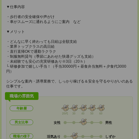
▼仕事内容
・歩行者の安全確保や声がけ
・車がスムーズに通れるようにご案内 など
▼メリット
・どんなに早く終わっても日給は全額支給
・業界トップクラスの高日給
・直行直帰OKで通勤ラクラク
・制服無料貸与（季節にあわせた快適グッズも支給）
・未経験でも安心の充実研修あり※3日（20ｈ）
└ 研修参加で嬉しい手当！（手当30000円＋昼食弁当無料＋夕食代3000
円）
シンプルな案内・誘導業務で、しっかり稼げる＆安全を守るやりがいのある
仕事です。
職場の雰囲気
年齢層
20代
30
40
50
60
男女比率
女性
男性
職場の様子
活気あり
しずか