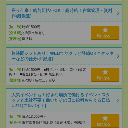
座り仕事！給与即払いOK！高時給！在庫管理・資料
作成[派遣]
[給 与]
時給1500円
[交通費]
交通費支給有り
気になる！
[勤務地]
藤沢駅
短時間シフトあり！WEBでサクッと登録OK＊クッキ
ーなどの仕分け[派遣]
[給 与]
時給1500円 ■日払い・週払いOK！(規定
あり) ■現金日払いもOK(規定あり)
気になる！
[勤務地]
新宿駅
/
新宿三丁目駅
人気イベントも！好きな場所で働けるイベントスタ
ッフ☆来社不要！働いたその日に給料もらえる日払
い/T1[アルバイト]
[給 与]
日給13,000円～
[勤務地]
東京都豊島区南池袋（最寄り駅：池袋駅）
気になる！