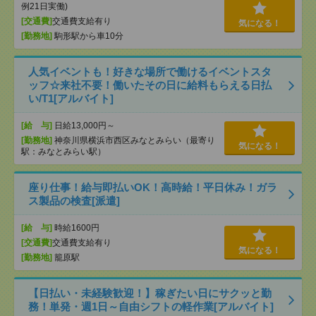
例21日実働)
[交通費]
交通費支給有り
気になる！
[勤務地]
駒形駅から車10分
人気イベントも！好きな場所で働けるイベントスタ
ッフ☆来社不要！働いたその日に給料もらえる日払
い/T1[アルバイト]
[給 与]
日給13,000円～
[勤務地]
神奈川県横浜市西区みなとみらい（最寄り
気になる！
駅：みなとみらい駅）
座り仕事！給与即払いOK！高時給！平日休み！ガラ
ス製品の検査[派遣]
[給 与]
時給1600円
[交通費]
交通費支給有り
気になる！
[勤務地]
籠原駅
【日払い・未経験歓迎！】稼ぎたい日にサクッと勤
務！単発・週1日～自由シフトの軽作業[アルバイト]