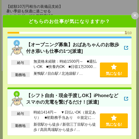
【総額10万円相当の装備品支給】
暑い季節も快適に過ごせる
×
ヒンヤリグッズを無料支給!!
どちらのお仕事が気になりますか？
・ファン付きの空調制服
・アイスメット
1
/10
・紫外線カットの最新ヘルメット
・冷却ジェルシート
・塩分タブレット
【オープニング募集】おばあちゃんのお散歩
・完全防水リュック
付き添いも仕事の1つ[派遣]
・軽量安全靴
・靴下3足
無資格未経験：時給1500円～ ■週払
・ドリンク手当（200円/1勤務につき）
給与
いOK ■扶養内OK ■日収1万2000円
以上
巣鴨駅 / 目白駅 / 北池袋駅 / …
気になる!
勤務地
【シフト自由・現金手渡しOK】iPhoneなど
応募ページへ
スマホの充電を繋げるだけ！[派遣]
時給1414円～ ▼日払いOK（規定あ
給与
気になる！
り） ■初勤務手当あり ※規定によ
る
新宿駅から徒歩 / 新宿三丁目駅から徒
気になる!
勤務地
歩 / 高田馬場駅から徒歩 / …
メール
LINE