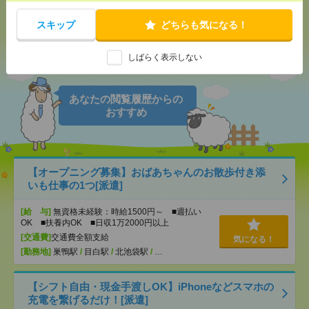
で送る
で送る
スキップ
どちらも気になる！
シェア
ツイート
ブックマーク
しばらく表示しない
あなたの閲覧履歴からの
おすすめ
【オープニング募集】おばあちゃんのお散歩付き添
いも仕事の1つ[派遣]
[給 与]
無資格未経験：時給1500円～ ■週払い
OK ■扶養内OK ■日収1万2000円以上
[交通費]
交通費全額支給
気になる！
[勤務地]
巣鴨駅
/
目白駅
/
北池袋駅
/
…
【シフト自由・現金手渡しOK】iPhoneなどスマホの
充電を繋げるだけ！[派遣]