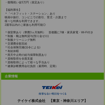
・復職祝い金5万円（規定あり）
【福利厚生】
＊「ベネフィット・ステーション」あり
映画や旅行、コンビニでの割引、育児・介護まで
様々な特典を利用できます。
2親等以内のご家族も利用可能◎
＊個室寮あり（寮費3ヵ月無料） 首都圏に7棟・家具家電・Wi-Fi付き
＊制服・靴は無料貸与(預り金ゼロ)
＊制服クリーニング無料
＊交通費全額支給
＊社会保険完備(法令による)
＊有給休暇
＊雨天中止時の給与保障制度あり
＊資格取得を全面支援
＊資格取得によって様々な手当あり
＊健康診断費用会社負担（雇用時、定期）
企業情報
テイケイ株式会社 【東京・神奈川エリア】