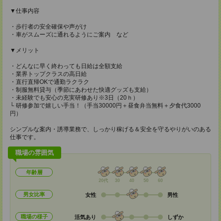
▼仕事内容
・歩行者の安全確保や声がけ
・車がスムーズに通れるようにご案内 など
▼メリット
・どんなに早く終わっても日給は全額支給
・業界トップクラスの高日給
・直行直帰OKで通勤ラクラク
・制服無料貸与（季節にあわせた快適グッズも支給）
・未経験でも安心の充実研修あり※3日（20ｈ）
└ 研修参加で嬉しい手当！（手当30000円＋昼食弁当無料＋夕食代3000
円）
シンプルな案内・誘導業務で、しっかり稼げる＆安全を守るやりがいのある
仕事です。
職場の雰囲気
年齢層
20代
30
40
50
60
男女比率
女性
男性
職場の様子
活気あり
しずか