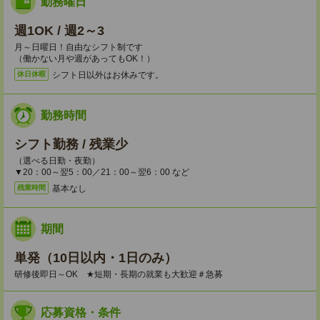
勤務曜日
週1OK / 週2～3
月～日曜日！自由なシフト制です
（働かない月や週があってもOK！）
シフト日以外はお休みです。
休日休暇
勤務時間
シフト勤務 / 残業少
（選べる日勤・夜勤）
▼20：00～翌5：00／21：00～翌6：00 など
基本なし
残業時間
期間
単発（10日以内・1日のみ）
研修後即日～OK ★短期・長期の就業も大歓迎＃急募
応募資格・条件