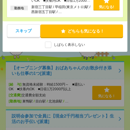
いOK ■扶養内OK ■日収1万2000円
以上
新宿三丁目駅 / 早稲田(東京メトロ)駅 /
気になる!
勤務地
西新宿五丁目駅 / …
シェア
ツイート
ブックマーク
スキップ
どちらも気になる！
あなたの閲覧履歴からの
おすすめ
しばらく表示しない
【オープニング募集】おばあちゃんのお散歩付き添
いも仕事の1つ[派遣]
[給 与]
無資格未経験：時給1500円～ ■週払い
OK ■扶養内OK ■日収1万2000円以上
[交通費]
交通費全額支給
気になる！
[勤務地]
巣鴨駅
/
目白駅
/
北池袋駅
/
…
説明会参加で全員に【現金2千円相当プレゼント】生
活のお手伝い[派遣]