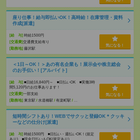
気になる！
座り仕事！給与即払いOK！高時給！在庫管理・資料
作成[派遣]
[給 与]
時給1500円
[交通費]
交通費支給有り
気になる！
[勤務地]
藤沢駅
＜1日～OK！＞あの有名企業も！展示会や株主総会
のお手伝い！[アルバイト]
[給 与]
■日給16,840円～ ■日払いOK ■実働3時
間5,120円のお仕事あります！
[交通費]
一部支給
気になる！
[勤務地]
東京駅
/
水道橋駅
/
有楽町駅
/
…
短時間シフトあり！WEBでサクッと登録OK＊クッキ
ーなどの仕分け[派遣]
[給 与]
時給1500円 ■日払い・週払いOK！(規定
あり) ■現金日払いもOK(規定あり)