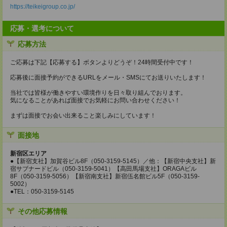
https://teikeigroup.co.jp/
応募・選考について
応募方法
ご応募は下記【応募する】ボタンよりどうぞ！24時間受付中です！
応募後に面接予約ができるURLをメール・SMSにてお送りいたします！
当社では皆様が働きやすい環境作りを日々取り組んでおります。
気になることがあれば面接でお気軽にお問い合わせください！
まずは面接でお会い出来ること楽しみにしています！
面接地
新宿区エリア
●【新宿支社】加賀谷ビル8F（050-3159-5145）／他：【新宿中央支社】新
宿サブナードビル（050-3159-5041）【高田馬場支社】ORAGAビル
8F（050-3159-5056）【新宿南支社】新宿伍名館ビル5F（050-3159-
5002）
●TEL：050-3159-5145
その他応募情報