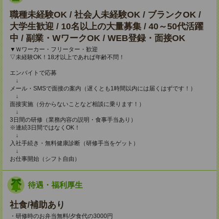
職種未経験OK / 社会人未経験OK / ブランクOK /
大学生歓迎 / 10名以上の大量募集 / 40～50代活躍
中 / 副業・WワークOK / WEB登録・面接OK
▼Ｗワーカー・フリーター・歓迎
▽未経験OK！18才以上であれば年齢不問！
エンバイトで応募
↓
メール・SMSで面接の案内（遅くとも1時間以内には届くはずです！）
↓
面接実施（分からないことなど相談に乗ります！）
↓
3日間の研修（業務内容の説明・食事手当あり）
※連続3日間ではなくOK！
↓
入社手続き・無料健康診断（研修手当をゲット）
↓
お仕事開始（シフト自由）
待遇・福利厚生
社食/補助あり
・研修時のお弁当無料/夕食代の3000円