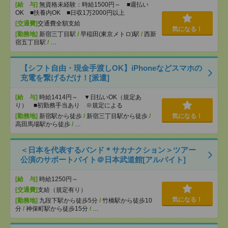
[給 与]
無資格未経験：時給1500円～ ■週払い
OK ■扶養内OK ■日収1万2000円以上
[交通費]
交通費全額支給
気になる！
[勤務地]
新宿三丁目駅
/
早稲田(東京メトロ)駅
/
西新
宿五丁目駅
/
…
【シフト自由・現金手渡しOK】iPhoneなどスマホの
充電を繋げるだけ！[派遣]
[給 与]
時給1414円～ ▼日払いOK（規定あ
り） ■初勤務手当あり ※規定による
[勤務地]
新宿駅から徒歩
/
新宿三丁目駅から徒歩
/
気になる！
高田馬場駅から徒歩
/
…
＜日本を代表するバンド＊サカナクション＞ツアー
公演のサポートバイト＠日本武道館[アルバイト]
[給 与]
時給1250円～
[交通費]
支給（規定有り）
気になる！
[勤務地]
九段下駅から徒歩5分
/
竹橋駅から徒歩10
分
/
神保町駅から徒歩15分
/
…