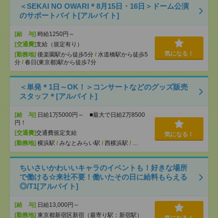
＜SEKAI NO OWARI＊8月15日・16日＞ドーム公演
のサポートバイト[アルバイト]
[給 与]
時給1250円～
[交通費]
支給（規定有り）
気になる！
[勤務地]
後楽園駅から徒歩5分
/
水道橋駅から徒歩5
分
/
春日(東京都)駅から徒歩7分
＜単発＊1日～OK！＞コンサートなどのグッズ販売
スタッフ＊[アルバイト]
[給 与]
日給1万5000円～ ■最大で日給2万8500
円！
[交通費]
交通費規定支給
気になる！
[勤務地]
横浜駅
/
みなとみらい駅
/
西横浜駅
/
…
ちいさいかわいいキャラのイベントも！好きな場所
で働ける☆来社不要！働いたその日に給料もらえる
◎/T1[アルバイト]
[給 与]
日給13,000円～
[勤務地]
東京都新宿区新宿（最寄り駅：新宿駅）