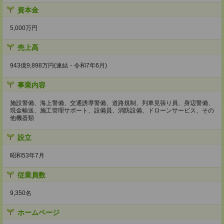
資本金
5,000万円
売上高
943億9,898万円(連結・令和7年6月)
事業内容
施設警備、海上警備、交通誘導警備、道路規制、列車見張り員、身辺警備、
現金輸送、施工管理サポート、設備員、消防設備、ドローンサービス、その
他機器類
設立
昭和53年7月
従業員数
9,350名
ホームページ