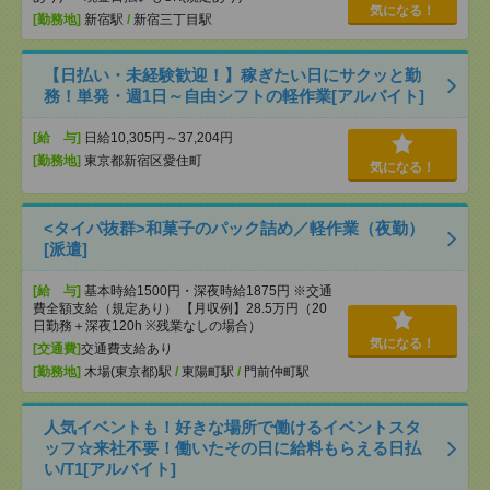
気になる！
[勤務地]
新宿駅
/
新宿三丁目駅
【日払い・未経験歓迎！】稼ぎたい日にサクッと勤
務！単発・週1日～自由シフトの軽作業[アルバイト]
[給 与]
日給10,305円～37,204円
[勤務地]
東京都新宿区愛住町
気になる！
<タイパ抜群>和菓子のパック詰め／軽作業（夜勤）
[派遣]
[給 与]
基本時給1500円・深夜時給1875円 ※交通
費全額支給（規定あり） 【月収例】28.5万円（20
日勤務＋深夜120h ※残業なしの場合）
気になる！
[交通費]
交通費支給あり
[勤務地]
木場(東京都)駅
/
東陽町駅
/
門前仲町駅
人気イベントも！好きな場所で働けるイベントスタ
ッフ☆来社不要！働いたその日に給料もらえる日払
い/T1[アルバイト]