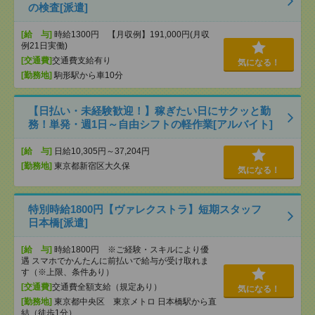
の検査[派遣]
[給 与]
時給1300円 【月収例】191,000円(月収
例21日実働)
[交通費]
交通費支給有り
気になる！
[勤務地]
駒形駅から車10分
【日払い・未経験歓迎！】稼ぎたい日にサクッと勤
務！単発・週1日～自由シフトの軽作業[アルバイト]
[給 与]
日給10,305円～37,204円
[勤務地]
東京都新宿区大久保
気になる！
特別時給1800円【ヴァレクストラ】短期スタッフ
日本橋[派遣]
[給 与]
時給1800円 ※ご経験・スキルにより優
遇 スマホでかんたんに前払いで給与が受け取れま
す（※上限、条件あり）
[交通費]
交通費全額支給（規定あり）
気になる！
[勤務地]
東京都中央区 東京メトロ 日本橋駅から直
結（徒歩1分）