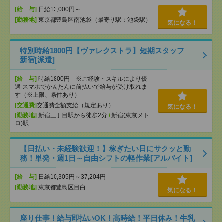
[給 与]
日給13,000円～
[勤務地]
東京都豊島区南池袋（最寄り駅：池袋駅）
気になる！
特別時給1800円【ヴァレクストラ】短期スタッフ
新宿[派遣]
[給 与]
時給1800円 ※ご経験・スキルにより優
遇 スマホでかんたんに前払いで給与が受け取れま
す（※上限、条件あり）
[交通費]
交通費全額支給（規定あり）
気になる！
[勤務地]
新宿三丁目駅から徒歩2分
/
新宿(東京メト
ロ)駅
【日払い・未経験歓迎！】稼ぎたい日にサクッと勤
務！単発・週1日～自由シフトの軽作業[アルバイト]
[給 与]
日給10,305円～37,204円
[勤務地]
東京都豊島区目白
気になる！
座り仕事！給与即払いOK！高時給！平日休み！牛乳