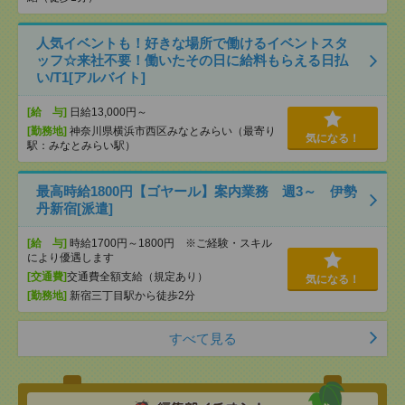
人気イベントも！好きな場所で働けるイベントスタ
ッフ☆来社不要！働いたその日に給料もらえる日払
い/T1[アルバイト]
[給 与]
日給13,000円～
[勤務地]
神奈川県横浜市西区みなとみらい（最寄り
気になる！
駅：みなとみらい駅）
最高時給1800円【ゴヤール】案内業務 週3～ 伊勢
丹新宿[派遣]
[給 与]
時給1700円～1800円 ※ご経験・スキル
により優遇します
[交通費]
交通費全額支給（規定あり）
気になる！
[勤務地]
新宿三丁目駅から徒歩2分
すべて見る