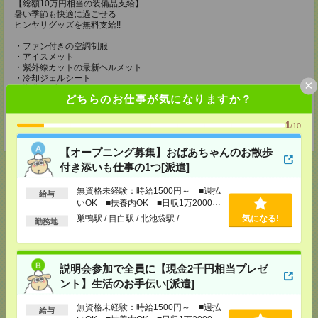
【総額10万円相当の装備品支給】
暑い季節も快適に過ごせる
ヒンヤリグッズを無料支給!!
・ファン付きの空調制服
・アイスメット
・紫外線カットの最新ヘルメット
・冷却ジェルシート
×
・塩分タブレット
どちらのお仕事が気になりますか？
・完全防水リュック
・軽量安全靴
・靴下3足
1
/10
・ドリンク手当（200円/1勤務につき）
【オープニング募集】おばあちゃんのお散歩
付き添いも仕事の1つ[派遣]
無資格未経験：時給1500円～ ■週払
給与
いOK ■扶養内OK ■日収1万2000円
応募ページへ
以上
巣鴨駅 / 目白駅 / 北池袋駅 / …
気になる!
勤務地
気になる！
説明会参加で全員に【現金2千円相当プレゼ
ント】生活のお手伝い[派遣]
メール
LINE
無資格未経験：時給1500円～ ■週払
で送る
で送る
給与