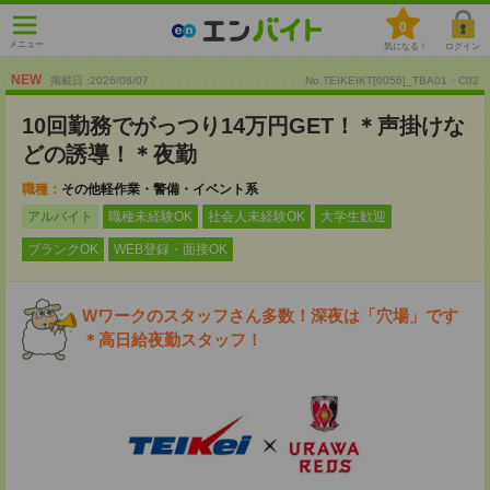
0
メニュー
気になる！
ログイン
NEW
掲載日 :2026
/
08
/
07
No.TEIKEIKT[0056]_TBA01・C02
10回勤務でがっつり14万円GET！＊声掛けな
どの誘導！＊夜勤
職種：
その他軽作業・警備・イベント系
アルバイト
職種未経験OK
社会人未経験OK
大学生歓迎
ブランクOK
WEB登録・面接OK
Wワークのスタッフさん多数！深夜は「穴場」です
＊高日給夜勤スタッフ！