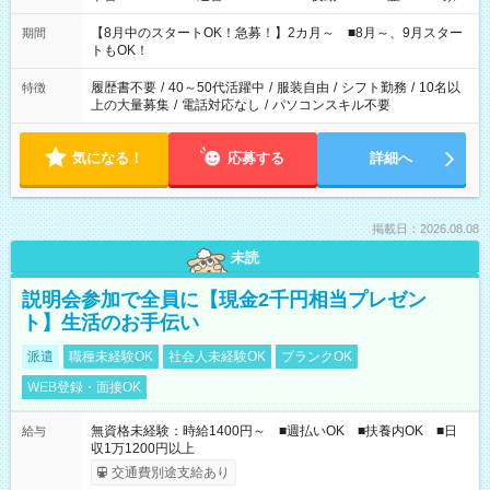
と休みを合わせたい」 「余裕を持って夕飯の準備がしたい」
「できれば残業はしたくない」 など、ご希望を教えてください
【8月中のスタートOK！急募！】2カ月～ ■8月～、9月スター
期間
ね。 ※Wワーク希望の方へ 今ご覧のお仕事で希望する勤務時間
トもOK！
と、もう1つのお仕事の勤務時間。 合計で週40時間を超える場
合は応募できません。
履歴書不要
/
40～50代活躍中
/
服装自由
/
シフト勤務
/
10名以
特徴
上の大量募集
/
電話対応なし
/
パソコンスキル不要
気になる！
応募する
詳細へ
掲載日：2026.08.08
未読
説明会参加で全員に【現金2千円相当プレゼン
ト】生活のお手伝い
派遣
職種未経験OK
社会人未経験OK
ブランクOK
WEB登録・面接OK
無資格未経験：時給1400円～ ■週払いOK ■扶養内OK ■日
給与
収1万1200円以上
交通費別途支給あり