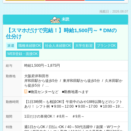
掲載日：2026.08.07
未読
【スマホだけで完結！】時給1,500円～＊DMの
仕分け
派遣
職種未経験OK
社会人未経験OK
大学生歓迎
ブランクOK
WEB登録・面接OK
時給1,500円～1,875円
給与
大阪府岸和田市
勤務地
岸和田駅から徒歩5分
/
東岸和田駅から徒歩5分
/
久米田駅か
ら徒歩5分
/
…
■物流センターなど ■勤務地選べます
【1日3時間～も相談OK!】午前中のみや18時以降などのシフト
勤務時間
あり！ シフト例 ▼9:00～12:00 ▼9:00～17:00 ▼10:00～19:00
▼18:00～21:00
1日だけの単発OK！＃8月～ ＃9月～
期間
週1日からOK
/
日払いOK
/
40～50代活躍中
/
副業・Wワーク
特徴