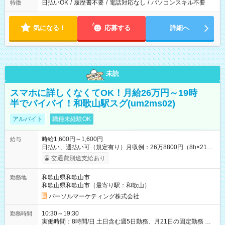
日払いOK
/
履歴書不要
/
電話対応なし
/
パソコンスキル不要
特徴
気になる！
応募する
詳細へ
未読
スマホに詳しくなくてOK！月給26万円～19時
半でバイバイ！和歌山駅スグ(um2ms02)
アルバイト
職種未経験OK
時給1,600円～1,600円
給与
日払い、週払い可（規定有り）月収例：26万8800円（8h×21
日） 【試用期間】試用期間なし
交通費別途支給あり
和歌山県和歌山市
勤務地
和歌山県和歌山市（最寄り駅：和歌山）
パーソルマーケティング株式会社
10:30～19:30
勤務時間
実働時間：8時間/日 土日含む週5日勤務、月21日の固定勤務 ※