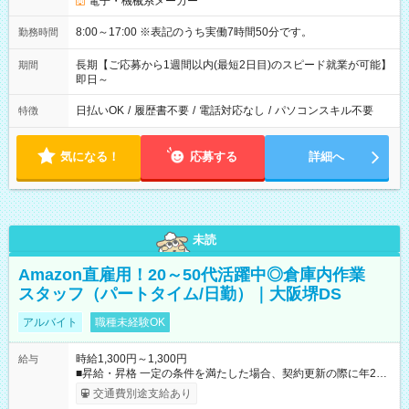
電子・機械系メーカー
8:00～17:00 ※表記のうち実働7時間50分です。
勤務時間
長期【ご応募から1週間以内(最短2日目)のスピード就業が可能】
期間
即日～
日払いOK
/
履歴書不要
/
電話対応なし
/
パソコンスキル不要
特徴
気になる！
応募する
詳細へ
未読
Amazon直雇用！20～50代活躍中◎倉庫内作業
スタッフ（パートタイム/日勤）｜大阪堺DS
アルバイト
職種未経験OK
時給1,300円～1,300円
給与
■昇給・昇格 一定の条件を満たした場合、契約更新の際に年2回
まで昇給の機会があります。 ■正社員登用制度あり ※月末締/翌
交通費別途支給あり
月25日支払い ※時間外手当、別途支給 ※深夜割増賃金 (22:00～