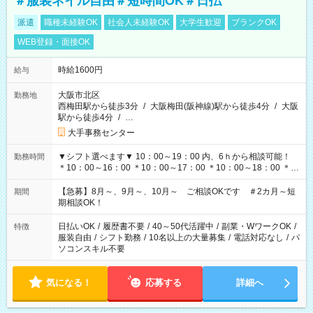
＃服装ネイル自由＃短時間OK＃日払
派遣
職種未経験OK
社会人未経験OK
大学生歓迎
ブランクOK
WEB登録・面接OK
時給1600円
給与
大阪市北区
勤務地
西梅田駅から徒歩3分
/
大阪梅田(阪神線)駅から徒歩4分
/
大阪
駅から徒歩4分
/
…
大手事務センター
▼シフト選べます▼ 10：00～19：00 内、6ｈから相談可能！
勤務時間
＊10：00～16：00 ＊10：00～17：00 ＊10：00～18：00 ＊
11：00～19：00 ＊12：00～19：00 ＊13：00～19：00
【急募】8月～、9月～、10月～ ご相談OKです ＃2カ月～短
期間
期相談OK！
日払いOK
/
履歴書不要
/
40～50代活躍中
/
副業・WワークOK
/
特徴
服装自由
/
シフト勤務
/
10名以上の大量募集
/
電話対応なし
/
パ
ソコンスキル不要
気になる！
応募する
詳細へ