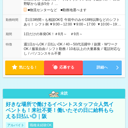
野駅から徒歩5分
/
…
■物流センターなど ■勤務地選べます
【1日3時間～も相談OK!】午前中のみや18時以降などのシフト
勤務時間
あり！ シフト例 ▼9:00～12:00 ▼9:00～17:00 ▼10:00～19:00
▼18:00～21:00
1日だけの単発OK！＃8月～ ＃9月～
期間
週1日からOK
/
日払いOK
/
40～50代活躍中
/
副業・Wワーク
特徴
OK
/
服装自由
/
シフト勤務
/
10名以上の大量募集
/
電話対応な
し
/
パソコンスキル不要
気になる！
応募する
詳細へ
未読
好きな場所で働けるイベントスタッフ☆人気イ
ベントも！来社不要！働いたその日に給料もら
える日払い◎｜阪
アルバイト
職種未経験OK