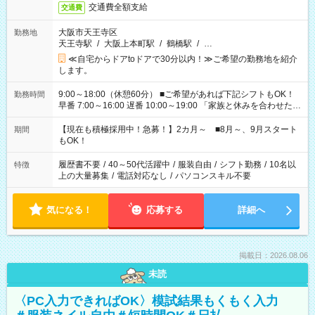
交通費全額支給
交通費
大阪市天王寺区
勤務地
天王寺駅
/
大阪上本町駅
/
鶴橋駅
/
…
≪自宅からドアtoドアで30分以内！≫ご希望の勤務地を紹介
します。
9:00～18:00（休憩60分） ■ご希望があれば下記シフトもOK！
勤務時間
早番 7:00～16:00 遅番 10:00～19:00 「家族と休みを合わせた
い」 「余裕を持って夕飯の準備がしたい」 「できれば残業はし
たくない」 など、ご希望を教えてくださいね。 ※Wワーク希望
【現在も積極採用中！急募！】2カ月～ ■8月～、9月スタート
期間
の方へ 今ご覧のお仕事で希望する勤務時間と、もう1つのお仕事
もOK！
の勤務時間。 合計で週40時間を超える場合は応募できません。
履歴書不要
/
40～50代活躍中
/
服装自由
/
シフト勤務
/
10名以
特徴
上の大量募集
/
電話対応なし
/
パソコンスキル不要
気になる！
応募する
詳細へ
掲載日：2026.08.06
未読
〈PC入力できればOK〉模試結果もくもく入力