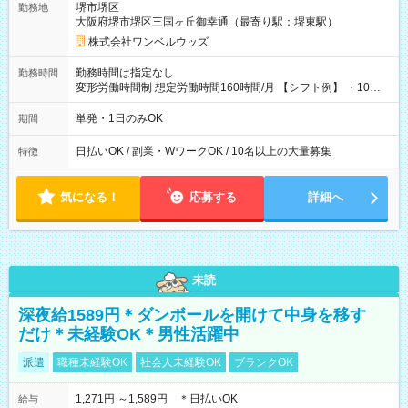
堺市堺区
勤務地
大阪府堺市堺区三国ヶ丘御幸通（最寄り駅：堺東駅）
株式会社ワンベルウッズ
勤務時間は指定なし
勤務時間
変形労働時間制 想定労働時間160時間/月 【シフト例】 ・10：
00～20：00
単発・1日のみOK
期間
日払いOK / 副業・WワークOK / 10名以上の大量募集
特徴
気になる！
応募する
詳細へ
未読
深夜給1589円＊ダンボールを開けて中身を移す
だけ＊未経験OK＊男性活躍中
派遣
職種未経験OK
社会人未経験OK
ブランクOK
1,271円 ～1,589円 ＊日払いOK
給与