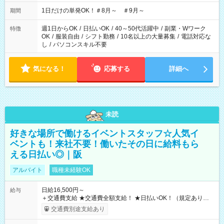
▼18:00～21:00
1日だけの単発OK！＃8月～ ＃9月～
期間
週1日からOK
/
日払いOK
/
40～50代活躍中
/
副業・Wワーク
特徴
OK
/
服装自由
/
シフト勤務
/
10名以上の大量募集
/
電話対応な
し
/
パソコンスキル不要
気になる！
応募する
詳細へ
未読
好きな場所で働けるイベントスタッフ☆人気イ
ベントも！来社不要！働いたその日に給料もら
える日払い◎｜阪
アルバイト
職種未経験OK
日給16,500円～
給与
＋交通費支給 ★交通費全額支給！ ★日払いOK！（規定あり） ┗
働いたその日に現金GET♪ お仕事後はコンビニATMから 日払
交通費別途支給あり
い分を引き落とせます！ 【試用期間】試用期間なし