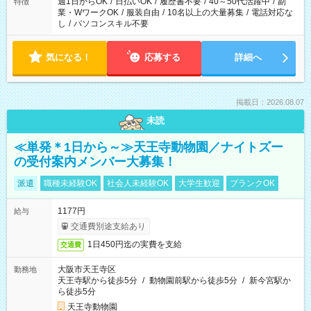
週1日からOK
/
日払いOK
/
履歴書不要
/
40～50代活躍中
/
副
特徴
業・WワークOK
/
服装自由
/
10名以上の大量募集
/
電話対応な
し
/
パソコンスキル不要
気になる！
応募する
詳細へ
掲載日：2026.08.07
未読
≪単発＊1日から～≫天王寺動物園／ナイトズー
の受付案内メンバー大募集！
派遣
職種未経験OK
社会人未経験OK
大学生歓迎
ブランクOK
1177円
給与
交通費別途支給あり
1日450円迄の実費を支給
交通費
大阪市天王寺区
勤務地
天王寺駅から徒歩5分
/
動物園前駅から徒歩5分
/
新今宮駅か
ら徒歩5分
天王寺動物園