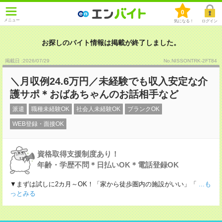
0
メニュー
気になる！
ログイン
お探しのバイト情報は掲載が終了しました。
掲載日 :2026
/
07
/
29
No.NISSONTRK-2FT84
＼月収例24.6万円／未経験でも収入安定な介
護サポ＊おばあちゃんのお話相手など
派遣
職種未経験OK
社会人未経験OK
ブランクOK
WEB登録・面接OK
資格取得支援制度あり！
年齢・学歴不問＊日払いOK＊電話登録OK
▼まずは試しに2カ月～OK！「家から徒歩圏内の施設がいい」「
...も
っとみる