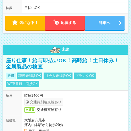
実働8h/休憩1h勤務、残業ほぼ無し（5h/月）
日払いOK
特徴
気になる！
応募する
詳細へ
未読
座り仕事！給与即払いOK！高時給！土日休み！
金属製品の検査
派遣
職種未経験OK
社会人未経験OK
ブランクOK
WEB登録・面接OK
時給1400円
給与
交通費別途支給あり
交通費支給有り
交通費
大阪府八尾市
勤務地
河内山本駅から徒歩20分