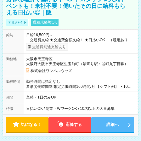
ベントも！来社不要！働いたその日に給料もら
える日払い◎｜阪
アルバイト
職種未経験OK
日給16,500円～
給与
＋交通費支給 ★交通費全額支給！ ★日払いOK！（規定あり） ┗
働いたその日に現金GET♪ お仕事後はコンビニATMから 日払
交通費別途支給あり
い分を引き落とせます！ 【試用期間】試用期間なし
大阪市天王寺区
勤務地
大阪府大阪市天王寺区生玉前町（最寄り駅：谷町九丁目駅）
株式会社ワンベルウッズ
勤務時間は指定なし
勤務時間
変形労働時間制 想定労働時間160時間/月 【シフト例】 ・10：
00～20：00
単発・1日のみOK
期間
日払いOK / 副業・WワークOK / 10名以上の大量募集
特徴
気になる！
応募する
詳細へ