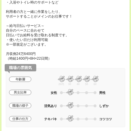
・入浴やトイレ時のサポートなど
利用者の方と一緒に作業をしたり、
サポートすることがメインのお仕事です！
～給与日払いサービス～
自分のペースに合わせて
日払いでお給料を受け取れる制度です。
・使いたい日だけ利用可能
※一部規定がございます。
月収例24万6400円
（時給1400円×8H×22日間）
職場の雰囲気
年齢層
20代
30
40
50
60
男女比率
女性
男性
職場の様子
活気あり
しずか
仕事の仕方
テキパキ
コツコツ