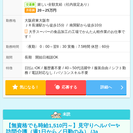
嬉しい全額支給（社内規定あり）
交通費
20～25万円
月収例
大阪府東大阪市
勤務地
ＪＲ長瀬駅から徒歩15分
/
南巽駅から徒歩10分
大手スーパーの食品加工の工場でかんたん軽作業のお仕事で
す！
〈夜勤〉 0：00～翌8：30 実働：7.5時間 休憩：60分
勤務時間
長期 開始日相談OK
期間
日払いOK
/
履歴書不要
/
40～50代活躍中
/
服装自由
/
シフト勤
特徴
務
/
電話対応なし
/
パソコンスキル不要
気になる！
応募する
詳細へ
未読
【無資格でも時給1,510円～】見守りヘルパー✨
訪問介護（週1日から／日勤のみ） /Ja