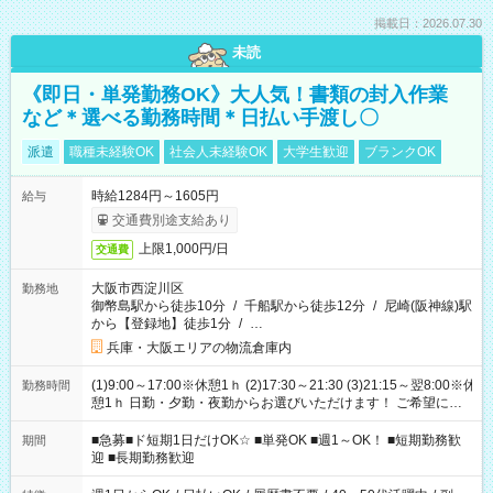
掲載日：2026.07.30
未読
《即日・単発勤務OK》大人気！書類の封入作業
など＊選べる勤務時間＊日払い手渡し〇
派遣
職種未経験OK
社会人未経験OK
大学生歓迎
ブランクOK
時給1284円～1605円
給与
交通費別途支給あり
上限1,000円/日
交通費
大阪市西淀川区
勤務地
御幣島駅から徒歩10分
/
千船駅から徒歩12分
/
尼崎(阪神線)駅
から【登録地】徒歩1分
/
…
兵庫・大阪エリアの物流倉庫内
(1)9:00～17:00※休憩1ｈ (2)17:30～21:30 (3)21:15～翌8:00※休
勤務時間
憩1ｈ 日勤・夕勤・夜勤からお選びいただけます！ ご希望に合
わせて働けるお仕事です(*^^*) 【その他選べる勤務時間】 8-17
時/9-17時/9-18時/10-18時/11-21時/18-22時/20-翌4時/21-翌5
■急募■ド短期1日だけOK☆ ■単発OK ■週1～OK！ ■短期勤務歓
期間
時/22-翌6時/0-翌8時 ご自身のご都合で選んで頂ける完全自由シ
迎 ■長期勤務歓迎
フト！