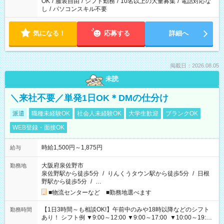
OK
/
服装自由
/
シフト勤務
/
10名以上の大量募集
/
電話対応な
し
/
パソコンスキル不要
気になる！
応募する
詳細へ
掲載日：2026.08.05
未読
＼来社不要／単発1日OK＊DMの仕分け
派遣
職種未経験OK
社会人未経験OK
大学生歓迎
ブランクOK
WEB登録・面接OK
時給1,500円～1,875円
給与
大阪府泉佐野市
勤務地
泉佐野駅から徒歩5分
/
りんくうタウン駅から徒歩5分
/
日根
野駅から徒歩5分
/
…
■物流センターなど ■勤務地選べます
【1日3時間～も相談OK!】午前中のみや18時以降などのシフト
勤務時間
あり！ シフト例 ▼9:00～12:00 ▼9:00～17:00 ▼10:00～19:00