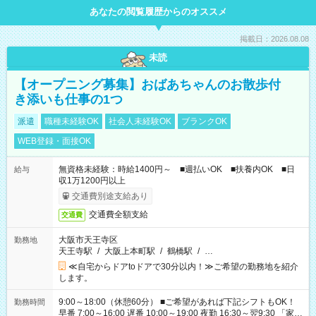
あなたの閲覧履歴からのオススメ
掲載日：2026.08.08
未読
【オープニング募集】おばあちゃんのお散歩付
き添いも仕事の1つ
派遣
職種未経験OK
社会人未経験OK
ブランクOK
WEB登録・面接OK
無資格未経験：時給1400円～ ■週払いOK ■扶養内OK ■日
給与
収1万1200円以上
交通費別途支給あり
交通費全額支給
交通費
大阪市天王寺区
勤務地
天王寺駅
/
大阪上本町駅
/
鶴橋駅
/
…
≪自宅からドアtoドアで30分以内！≫ご希望の勤務地を紹介
します。
9:00～18:00（休憩60分） ■ご希望があれば下記シフトもOK！
勤務時間
早番 7:00～16:00 遅番 10:00～19:00 夜勤 16:30～翌9:30 「家族