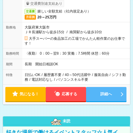
交通費別途支給あり
嬉しい全額支給（社内規定あり）
交通費
20～25万円
月収例
大阪府東大阪市
勤務地
ＪＲ長瀬駅から徒歩15分
/
南巽駅から徒歩10分
大手スーパーの食品加工の工場でかんたん軽作業のお仕事で
す！
〈夜勤〉 0：00～翌8：30 実働：7.5時間 休憩：60分
勤務時間
長期 開始日相談OK
期間
日払いOK
/
履歴書不要
/
40～50代活躍中
/
服装自由
/
シフト勤
特徴
務
/
電話対応なし
/
パソコンスキル不要
気になる！
応募する
詳細へ
未読
好きな場所で働けるイベントスタッフ☆人気イ