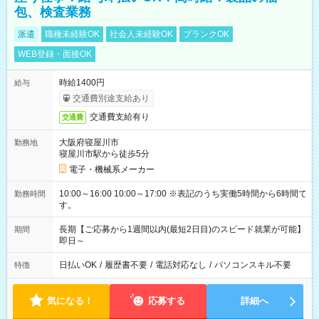
包、検査業務
派遣
職種未経験OK
社会人未経験OK
ブランクOK
WEB登録・面接OK
時給1400円
給与
交通費別途支給あり
交通費支給有り
交通費
大阪府寝屋川市
勤務地
寝屋川市駅から徒歩5分
電子・機械系メーカー
10:00～16:00 10:00～17:00 ※表記のうち実働5時間から6時間で
勤務時間
す。
長期【ご応募から1週間以内(最短2日目)のスピード就業が可能】
期間
即日～
日払いOK
/
履歴書不要
/
電話対応なし
/
パソコンスキル不要
特徴
気になる！
応募する
詳細へ