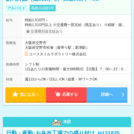
アルバイト
職種未経験OK
時給1,510円～
給与
時給1,510円以上 ※交通費一部支給（既定あり） ※経験・能力を
考慮して決定します 【収入例】 週1回勤務の場合：1,510円×8時
交通費別途支給あり
間×4回=4万8,320円 週3回勤務の場合：1,510円×8時間×12回
=14万4,960円 週5回勤務の場合：1,510円×8時間×20回=24万
大阪府交野市
勤務地
1,600円 【試用期間】試用期間あり 試用期間の長さ：2ヶ月
大阪府交野市松塚（最寄り駅：郡津駅）
※ 雇用形態と給与に、本採用時と異なる部分があります。 雇用
形態：本採用時と同じです。 給与：時給 1,180円以上
ユースタイルラボラトリー株式会社
シフト制
勤務時間
1日あたりの実働時間：最大8時間/日 【日勤】 7：00～22：00
の間で4～8時間勤務（休憩時間は法定通り） ※週1日～OK ／ 1
日4時間から勤務OK ／ 夜勤なし ＊＊ 勤務時間例 ＊＊ ■7時
週1日からOK / 日払いOK / 副業・WワークOK
特徴
から11時 ■9時から18時 ■17時から21時 など ※訪問先により
変動 ※曜日固定（毎週同じ曜日勤務）
気になる！
応募する
詳細へ
未読
日勤・夜勤♪お弁当工場での盛り付け_H131835