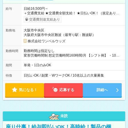
日給16,500円～
給与
＋交通費支給 ★交通費全額支給！ ★日払いOK！（規定あり） ┗
働いたその日に現金GET♪ お仕事後はコンビニATMから 日払
交通費別途支給あり
い分を引き落とせます！ 【試用期間】試用期間なし
大阪市中央区
勤務地
大阪府大阪市中央区難波（最寄り駅：難波駅）
株式会社ワンベルウッズ
勤務時間は指定なし
勤務時間
変形労働時間制 想定労働時間160時間/月 【シフト例】 ・10：
00～20：00
単発・1日のみOK
期間
日払いOK / 副業・WワークOK / 10名以上の大量募集
特徴
気になる！
応募する
詳細へ
未読
座り仕事！給与即払いOK！高時給！製品の梱