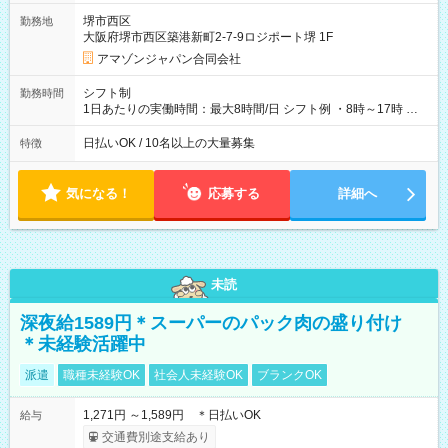
翌5:00までは時給が25%UPします) ☆給与前払い制度有！
堺市西区
勤務地
☆Amazon直雇用で安定して働けます！ 【試用期間】試用期間
大阪府堺市西区築港新町2-7-9ロジポート堺 1F
あり 試用期間の長さ：1週間 雇用形態、給与は本採用時と同じ
です。
アマゾンジャパン合同会社
シフト制
勤務時間
1日あたりの実働時間：最大8時間/日 シフト例 ・8時～17時 ・
12時～21時
日払いOK / 10名以上の大量募集
特徴
気になる！
応募する
詳細へ
未読
深夜給1589円＊スーパーのパック肉の盛り付け
＊未経験活躍中
派遣
職種未経験OK
社会人未経験OK
ブランクOK
1,271円 ～1,589円 ＊日払いOK
給与
交通費別途支給あり