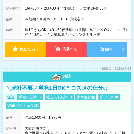
16時30分～20時00分（休憩0分）／実働3時間30分
勤務時間
≪短期＊単発≫ 8・9・10月限定！
期間
週1日からOK
/
40～50代活躍中
/
副業・WワークOK
/
シフト勤
特徴
務
/
10名以上の大量募集
/
パソコンスキル不要
気になる！
応募する
詳細へ
掲載日：2026.08.04
未読
＼来社不要／単発1日OK＊コスメの仕分け
派遣
職種未経験OK
社会人未経験OK
大学生歓迎
ブランクOK
WEB登録・面接OK
時給1,500円～1,875円
給与
大阪府泉佐野市
勤務地
泉佐野駅から徒歩5分
/
りんくうタウン駅から徒歩5分
/
日根