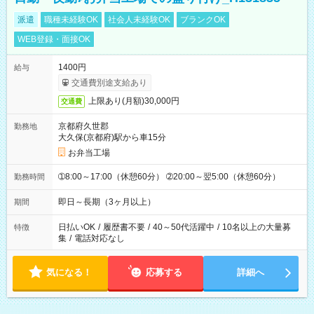
派遣
職種未経験OK
社会人未経験OK
ブランクOK
WEB登録・面接OK
1400円
給与
交通費別途支給あり
上限あり(月額)30,000円
交通費
京都府久世郡
勤務地
大久保(京都府)駅から車15分
お弁当工場
➀8:00～17:00（休憩60分） ➁20:00～翌5:00（休憩60分）
勤務時間
即日～長期（3ヶ月以上）
期間
日払いOK
/
履歴書不要
/
40～50代活躍中
/
10名以上の大量募
特徴
集
/
電話対応なし
気になる！
応募する
詳細へ