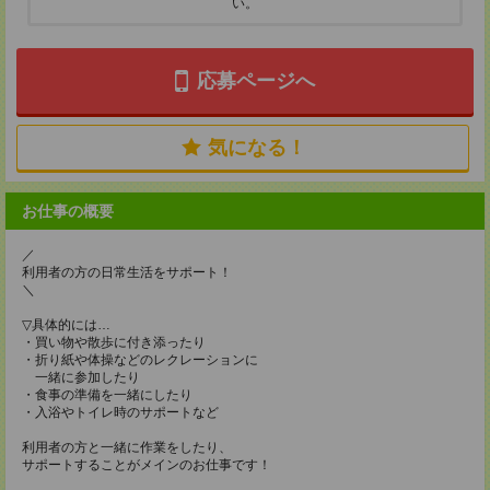
い。
応募ページへ
気になる！
お仕事の概要
／
利用者の方の日常生活をサポート！
＼
▽具体的には…
・買い物や散歩に付き添ったり
・折り紙や体操などのレクレーションに
一緒に参加したり
・食事の準備を一緒にしたり
・入浴やトイレ時のサポートなど
利用者の方と一緒に作業をしたり、
サポートすることがメインのお仕事です！