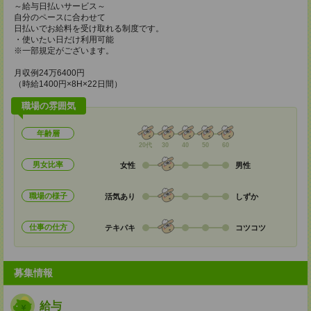
～給与日払いサービス～
自分のペースに合わせて
日払いでお給料を受け取れる制度です。
・使いたい日だけ利用可能
※一部規定がございます。
月収例24万6400円
（時給1400円×8H×22日間）
職場の雰囲気
年齢層
20代
30
40
50
60
男女比率
女性
男性
職場の様子
活気あり
しずか
仕事の仕方
テキパキ
コツコツ
募集情報
給与