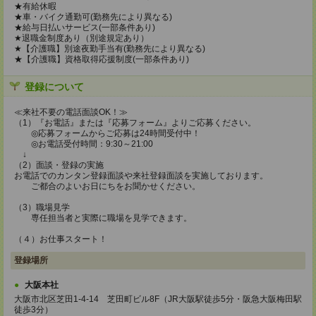
★有給休暇
★車・バイク通勤可(勤務先により異なる)
★給与日払いサービス(一部条件あり)
★退職金制度あり（別途規定あり）
★【介護職】別途夜勤手当有(勤務先により異なる)
★【介護職】資格取得応援制度(一部条件あり)
登録について
≪来社不要の電話面談OK！≫
（1）『お電話』または『応募フォーム』よりご応募ください。
◎応募フォームからご応募は24時間受付中！
◎お電話受付時間：9:30～21:00
↓
（2）面談・登録の実施
お電話でのカンタン登録面談や来社登録面談を実施しております。
ご都合のよいお日にちをお聞かせください。
（3）職場見学
専任担当者と実際に職場を見学できます。
（４）お仕事スタート！
登録場所
大阪本社
大阪市北区芝田1-4-14 芝田町ビル8F（JR大阪駅徒歩5分・阪急大阪梅田駅
徒歩3分）