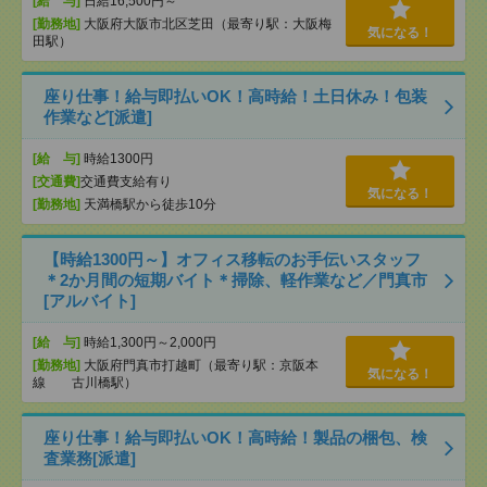
[給 与]
日給16,500円～
[勤務地]
大阪府大阪市北区芝田（最寄り駅：大阪梅
気になる！
田駅）
座り仕事！給与即払いOK！高時給！土日休み！包装
作業など[派遣]
[給 与]
時給1300円
[交通費]
交通費支給有り
気になる！
[勤務地]
天満橋駅から徒歩10分
【時給1300円～】オフィス移転のお手伝いスタッフ
＊2か月間の短期バイト＊掃除、軽作業など／門真市
[アルバイト]
[給 与]
時給1,300円～2,000円
[勤務地]
大阪府門真市打越町（最寄り駅：京阪本
気になる！
線 古川橋駅）
座り仕事！給与即払いOK！高時給！製品の梱包、検
査業務[派遣]