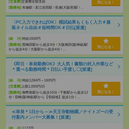
[交通費]
交通費全額支給
気になる！
[勤務地]
布施駅
/
若江岩田駅
/
長瀬(大阪府)駅
/
…
〈PC入力できればOK〉模試結果もくもく入力＃服
装ネイル自由＃短時間OK＃日払[派遣]
[給 与]
時給1600円
[勤務地]
西梅田駅から徒歩3分
/
大阪梅田(阪神線)駅
気になる！
から徒歩4分
/
大阪駅から徒歩4分
/
…
《即日・単発勤務OK》大人気！書類の封入作業など
＊選べる勤務時間＊日払い手渡し〇[派遣]
[給 与]
時給1284円～1605円
[交通費]
上限1,000円/日
気になる！
[勤務地]
御幣島駅から徒歩10分
/
千船駅から徒歩12
分
/
尼崎(阪神線)駅から【登録地】徒歩1分
/
…
≪単発＊1日から～≫天王寺動物園／ナイトズーの受
付案内メンバー大募集！[派遣]
[給 与]
1177円