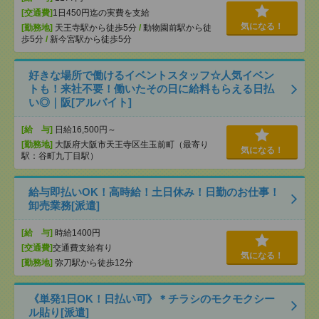
[交通費]
1日450円迄の実費を支給
気になる！
[勤務地]
天王寺駅から徒歩5分
/
動物園前駅から徒
歩5分
/
新今宮駅から徒歩5分
好きな場所で働けるイベントスタッフ☆人気イベン
トも！来社不要！働いたその日に給料もらえる日払
い◎｜阪[アルバイト]
[給 与]
日給16,500円～
[勤務地]
大阪府大阪市天王寺区生玉前町（最寄り
気になる！
駅：谷町九丁目駅）
給与即払いOK！高時給！土日休み！日勤のお仕事！
卸売業務[派遣]
[給 与]
時給1400円
[交通費]
交通費支給有り
気になる！
[勤務地]
弥刀駅から徒歩12分
《単発1日OK！日払い可》＊チラシのモクモクシー
ル貼り[派遣]