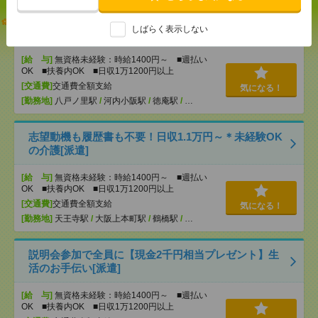
【オープニング募集】おばあちゃんのお散歩付き添
しばらく表示しない
いも仕事の1つ[派遣]
[給 与]
無資格未経験：時給1400円～ ■週払い
OK ■扶養内OK ■日収1万1200円以上
[交通費]
交通費全額支給
気になる！
[勤務地]
八戸ノ里駅
/
河内小阪駅
/
徳庵駅
/
…
志望動機も履歴書も不要！日収1.1万円～＊未経験OK
の介護[派遣]
[給 与]
無資格未経験：時給1400円～ ■週払い
OK ■扶養内OK ■日収1万1200円以上
[交通費]
交通費全額支給
気になる！
[勤務地]
天王寺駅
/
大阪上本町駅
/
鶴橋駅
/
…
説明会参加で全員に【現金2千円相当プレゼント】生
活のお手伝い[派遣]
[給 与]
無資格未経験：時給1400円～ ■週払い
OK ■扶養内OK ■日収1万1200円以上