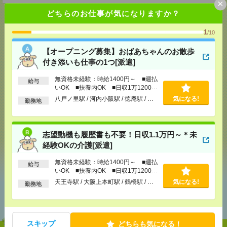
×
どちらのお仕事が気になりますか？
1
/10
応募ページへ
【オープニング募集】おばあちゃんのお散歩
付き添いも仕事の1つ[派遣]
気になる！
無資格未経験：時給1400円～ ■週払
給与
いOK ■扶養内OK ■日収1万1200円
以上
八戸ノ里駅 / 河内小阪駅 / 徳庵駅 / …
気になる!
勤務地
メール
LINE
で送る
で送る
志望動機も履歴書も不要！日収1.1万円～＊未
経験OKの介護[派遣]
シェア
ツイート
ブックマーク
無資格未経験：時給1400円～ ■週払
給与
いOK ■扶養内OK ■日収1万1200円
以上
天王寺駅 / 大阪上本町駅 / 鶴橋駅 / …
気になる!
勤務地
あなたの閲覧履歴からの
おすすめ
スキップ
どちらも気になる！