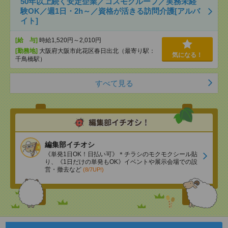
50年以上続く安定企業／コスモグループ／実務未経
験OK／週1日・2h～／資格が活きる訪問介護[アルバ
イト]
[給 与]
時給1,520円～2,010円
[勤務地]
大阪府大阪市此花区春日出北（最寄り駅：
気になる！
千鳥橋駅）
すべて見る
編集部イチオシ
《単発1日OK！日払い可》＊チラシのモクモクシール貼
り、《1日だけの単発もOK》イベントや展示会場での設
営・撤去など
(8/7UP!)