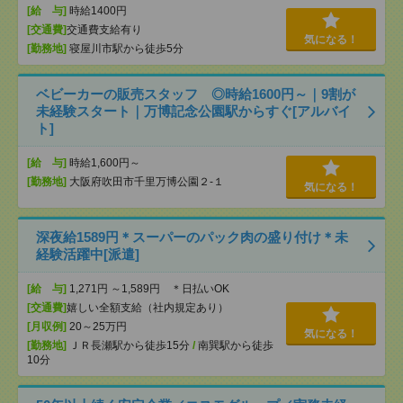
[給 与]
時給1400円
[交通費]
交通費支給有り
気になる！
[勤務地]
寝屋川市駅から徒歩5分
ベビーカーの販売スタッフ ◎時給1600円～｜9割が
未経験スタート｜万博記念公園駅からすぐ[アルバイ
ト]
[給 与]
時給1,600円～
[勤務地]
大阪府吹田市千里万博公園２-１
気になる！
深夜給1589円＊スーパーのパック肉の盛り付け＊未
経験活躍中[派遣]
[給 与]
1,271円 ～1,589円 ＊日払いOK
[交通費]
嬉しい全額支給（社内規定あり）
[月収例]
20～25万円
気になる！
[勤務地]
ＪＲ長瀬駅から徒歩15分
/
南巽駅から徒歩
10分