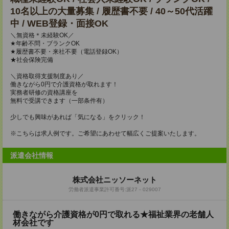
10名以上の大量募集 / 履歴書不要 / 40～50代活躍
中 / WEB登録・面接OK
＼無資格＊未経験OK／
★年齢不問・ブランクOK
★履歴書不要・来社不要（電話登録OK）
★社会保険完備
＼資格取得支援制度あり／
働きながら0円で介護資格が取れます！
実務者研修の資格講座を
無料で受講できます（一部条件有）
少しでも興味があれば「気になる」をクリック！
※こちらは求人例です。ご希望にあわせて幅広くご提案いたします。
派遣会社情報
株式会社ニッソーネット
労働者派遣事業許可番号:派27－029007
働きながら介護資格が0円で取れる★福祉業界の老舗人
材会社です