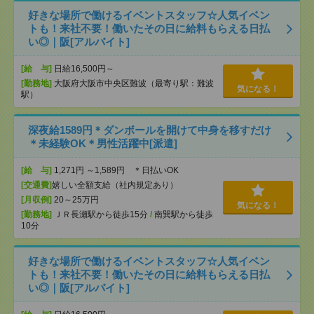
好きな場所で働けるイベントスタッフ☆人気イベン
トも！来社不要！働いたその日に給料もらえる日払
い◎｜阪[アルバイト]
[給 与]
日給16,500円～
[勤務地]
大阪府大阪市中央区難波（最寄り駅：難波
気になる！
駅）
深夜給1589円＊ダンボールを開けて中身を移すだけ
＊未経験OK＊男性活躍中[派遣]
[給 与]
1,271円 ～1,589円 ＊日払いOK
[交通費]
嬉しい全額支給（社内規定あり）
[月収例]
20～25万円
気になる！
[勤務地]
ＪＲ長瀬駅から徒歩15分
/
南巽駅から徒歩
10分
好きな場所で働けるイベントスタッフ☆人気イベン
トも！来社不要！働いたその日に給料もらえる日払
い◎｜阪[アルバイト]