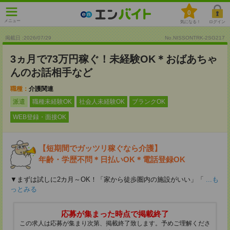
0
メニュー
気になる！
ログイン
掲載日 :2026
/
07
/
29
No.NISSONTRK-2SG217
3ヵ月で73万円稼ぐ！未経験OK＊おばあちゃ
んのお話相手など
職種：
介護関連
派遣
職種未経験OK
社会人未経験OK
ブランクOK
WEB登録・面接OK
【短期間でガッツリ稼ぐなら介護】
年齢・学歴不問＊日払いOK＊電話登録OK
▼まずは試しに2カ月～OK！「家から徒歩圏内の施設がいい」「
...も
っとみる
応募が集まった時点で掲載終了
この求人は応募が集まり次第、掲載終了致します。予めご理解くださ