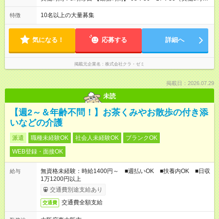
形態：本採用時と同じです。 給与：月給 208,750円以上 上記額
／休憩1時間） 09：00～18：00（実働8時間／休憩1時間）
にはみなし残業代を含みます。※超過分は全額支給いたします。
09：30～18：30（実働8時間／休憩1時間） 10：00～19：
10名以上の大量募集
特徴
みなし残業代 12,250円／月 みなし残業時間 8時間／月
00（実働8時間／休憩1時間） ※教室によって異なります。
気になる！
応募する
詳細へ
掲載元企業名
株式会社クラ・ゼミ
掲載日：2026.07.29
未読
【週2～＆年齢不問！】お茶くみやお散歩の付き添
いなどの介護
派遣
職種未経験OK
社会人未経験OK
ブランクOK
WEB登録・面接OK
無資格未経験：時給1400円～ ■週払いOK ■扶養内OK ■日収
給与
1万1200円以上
交通費別途支給あり
交通費全額支給
交通費