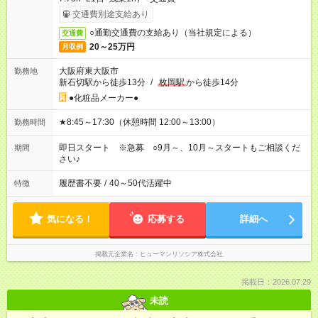
交通費別途支給あり
○通勤交通費の支給あり（当社規定による）
交通費
20～25万円
月収例
大阪府東大阪市
勤務地
新石切駅から徒歩13分
/
枚岡駅
から徒歩14分
●化粧品メーカー●
★8:45～17:30（休憩時間 12:00～13:00）
勤務時間
即日スタート ※急募 ○9月～、10月～スタートもご相談くだ
期間
さい♪
履歴書不要
/
40～50代活躍中
特徴
気になる！
応募する
詳細へ
掲載元企業名
ヒューマンリソシア株式会社
掲載日：2026.07.29
未読