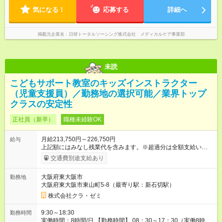
気になる！
応募する
詳細へ
掲載元企業名
日研トータルソーシング株式会社 メディカルケア事業部
未読
こどもサポート教室のキッズインストラクター
（児童支援員）／勤務地の選択可能／業界トップ
クラスの安定性
正社員（新卒）
職種未経験OK
月給213,750円～226,750円
給与
上記額にはみなし残業代を含みます。※超過分は全額支給いたし
ます。 みなし残業代 12,250円／月 みなし残業時間 8時間／月
交通費別途支給あり
【昇給】 年1回（4月） 【賞与】 年2回（6月・12月） 【各種手
当】 ・通勤手当 └全額支給（車通勤は社内規定あり） ・資格手
大阪府東大阪市
勤務地
当※基本給に含まれます。 └3，000円～1万円／月（資格内容に
大阪府東大阪市東山町5-8（最寄り駅：新石切駅）
応じて支給） ・地域手当※基本給に含まれます。 └2，000円～
1万5，000円／月 ・その他手当※基本給に含まれます。 └1万
株式会社クラ・ゼミ
3，500円 ・家族手当 └配偶者：1万円／子（1人）：5，000円
・役職手当 【試用期間】試用期間あり 試用期間の長さ：6ヶ月
9:30～18:30
勤務時間
※ 雇用形態と給与に、本採用時と異なる部分があります。 雇用
実働時間：8時間/日 【勤務時間】 08：30～17：30（実働8時間