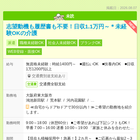
掲載日：2026.08.07
未読
NEW
志望動機も履歴書も不要！日収1.1万円～＊未経
験OKの介護
派遣
職種未経験OK
社会人未経験OK
ブランクOK
WEB登録・面接OK
無資格未経験：時給1400円～ ■週払いOK ■扶養内OK ■日収
給与
1万1200円以上
交通費別途支給あり
交通費全額支給
交通費
大阪府東大阪市
勤務地
鴻池新田駅
/
荒本駅
/
河内花園駅
/
…
≪自宅からドアtoドアで30分以内！≫ご希望の勤務地を紹介
します。
9:00～18:00（休憩60分） ■ご希望があれば下記シフトもOK！
勤務時間
早番 7:00～16:00 遅番 10:00～19:00 「家族と休みを合わせた
い」 「余裕を持って夕飯の準備がしたい」 「できれば残業はし
たくない」 など、ご希望を教えてくださいね。 ※Wワーク希望
【現在も積極採用中！急募！】2カ月～ ■ご応募から最短2～3
期間