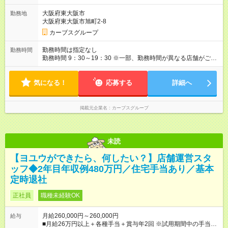
と給与に、本採用時と異なる部分があります。 雇用形態：本採
大阪府東大阪市
勤務地
用時と同じです。 給与：月給 227,400円以上 上記額にはみなし
大阪府東大阪市旭町2-8
残業代を含みます。※超過分は全額支給いたします。 みなし残
業代 28,000円／月 みなし残業時間 19時間／月
カーブスグループ
勤務時間は指定なし
勤務時間
勤務時間 9：30～19：30 ※一部、勤務時間が異なる店舗がござ
います。 ＜営業時間＞ 平日／10：00～13：00、15：00～19：
00 土曜／10：00～13：00 （全店舗閉店時間は19時です。早朝
気になる！
深夜シフトはありません）
応募する
詳細へ
掲載元企業名
カーブスグループ
未読
【ヨユウができたら、何したい？】店舗運営スタ
ッフ◆2年目年収例480万円／住宅手当あり／基本
定時退社
正社員
職種未経験OK
月給260,000円～260,000円
給与
■月給26万円以上＋各種手当＋賞与年2回 ※試用期間中の手当