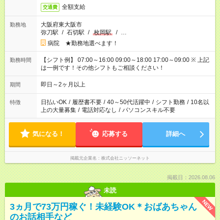
全額支給
交通費
大阪府東大阪市
勤務地
弥刀駅
/
石切駅
/
枚岡駅
/
…
病院 ★勤務地選べます！
【シフト例】 07:00～16:00 09:00～18:00 17:00～09:00 ※ 上記
勤務時間
は一例です！その他シフトもご相談ください！
即日～2ヶ月以上
期間
日払いOK
/
履歴書不要
/
40～50代活躍中
/
シフト勤務
/
10名以
特徴
上の大量募集
/
電話対応なし
/
パソコンスキル不要
気になる！
応募する
詳細へ
掲載元企業名
株式会社ニッソーネット
掲載日：2026.08.06
未読
NEW
3ヵ月で73万円稼ぐ！未経験OK＊おばあちゃん
のお話相手など