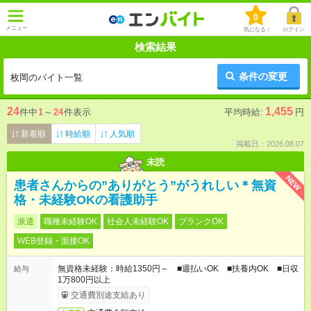
0
メニュー
気になる！
ログイン
検索結果
条件の変更
枚岡のバイト一覧
24
1,455
件中
1
～
24
件表示
平均時給:
円
新着順
時給順
人気順
掲載日：2026.08.07
未読
NEW
患者さんからの”ありがとう”がうれしい＊無資
格・未経験OKの看護助手
派遣
職種未経験OK
社会人未経験OK
ブランクOK
WEB登録・面接OK
無資格未経験：時給1350円～ ■週払いOK ■扶養内OK ■日収
給与
1万800円以上
交通費別途支給あり