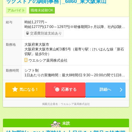
ッグストアの調剤事務│_6860_東大阪東山
アルバイト
職種未経験OK
時給1,277円～
給与
時給1277円(17:00～1297円)※研修期間3ヶ月以降、社内試験に
よる更新判定あり 社内試験合格後、時給＋50～100円の昇給あ
交通費別途支給あり
り （大学生は＋20円） 試用期間あり：入社日から3ヶ月間／本
採用と待遇は変わりません。 【試用期間】試用期間あり 試用期
大阪府東大阪市
勤務地
間の長さ：3ヶ月 雇用形態、給与は本採用時と同じです。
大阪府東大阪市東山町3番5号（最寄り駅：けいはんな線「新石
切駅」徒歩5分）
ウエルシア薬局株式会社
シフト制
勤務時間
1日あたりの実働時間：最大8時間/日 9:30～20:00の間で1日8時
間の勤務 ☆週4～5日の勤務 ※勤務曜日応相談 ☆未経験・無資格
可
気になる！
応募する
詳細へ
掲載元企業名
ウエルシア薬局株式会社
未読