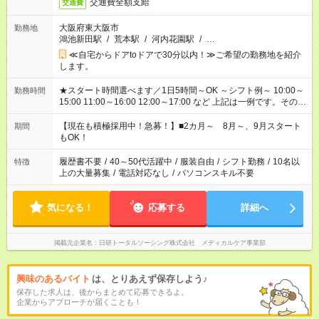
交通費全額支給
交通費
大阪府東大阪市
勤務地
鴻池新田駅
/
荒本駅
/
河内花園駅
/
…
≪自宅からドアtoドアで30分以内！≫ご希望の勤務地を紹介
します。
★スタート時間選べます／1日5時間～OK ～シフト例～ 10:00～
勤務時間
15:00 11:00～16:00 12:00～17:00 など 上記は一例です。その他
シフトもご相談ください。 ※Wワークの場合当社と合わせて法
定労働時間が週40時間を超えなければOKです。
【現在も積極採用中！急募！】■2カ月～ 8月～、9月スタート
期間
もOK！
履歴書不要
/
40～50代活躍中
/
服装自由
/
シフト勤務
/
10名以
特徴
上の大量募集
/
電話対応なし
/
パソコンスキル不要
気になる！
応募する
詳細へ
掲載元企業名
日研トータルソーシング株式会社 メディカルケア事業部
興味のあるバイト
は、とりあえず保存しよう♪
保存した求人は、後からまとめて応募できるよ。
企業からアプローチが届くことも！