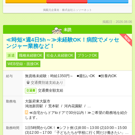
掲載元企業名
株式会社ニッソーネット
掲載日：2026.08.06
未読
NEW
≪時短×週4日5h～≫未経験OK！病院でメッセ
ンジャー業務など！
派遣
職種未経験OK
社会人未経験OK
ブランクOK
WEB登録・面接OK
無資格未経験：時給1350円～ ■週払いOK ■扶養内OK
給与
交通費別途支給あり
交通費全額支給
交通費
大阪府東大阪市
勤務地
鴻池新田駅
/
荒本駅
/
河内花園駅
/
…
≪自宅からドアtoドアで30分以内！≫ご希望の勤務地を紹介
します。
1日5時間からOK！ ■シフト例 (1)8:00～13:00 (2)10:00～15:00
勤務時間
(3)12:00～17:00 「子どもたちが学校に行く間だけ働きたい」