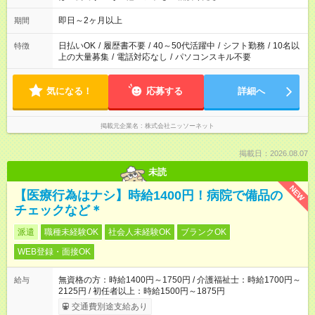
即日～2ヶ月以上
期間
日払いOK
/
履歴書不要
/
40～50代活躍中
/
シフト勤務
/
10名以
特徴
上の大量募集
/
電話対応なし
/
パソコンスキル不要
気になる！
応募する
詳細へ
掲載元企業名
株式会社ニッソーネット
掲載日：2026.08.07
未読
NEW
【医療行為はナシ】時給1400円！病院で備品の
チェックなど＊
派遣
職種未経験OK
社会人未経験OK
ブランクOK
WEB登録・面接OK
無資格の方：時給1400円～1750円 / 介護福祉士：時給1700円～
給与
2125円 / 初任者以上：時給1500円～1875円
交通費別途支給あり