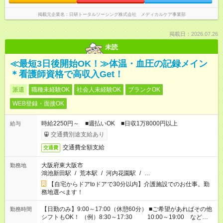
掲載元企業名
日研トータルソーシング株式会社 メディカルケア事業部
掲載日：2026.07.26
未読
≪最短3日後開始OK！≫体温・血圧の記録メイン
＊看護師資格で高収入Get！
派遣
職種未経験OK
社会人未経験OK
ブランクOK
WEB登録・面接OK
時給2250円～ ■週払いOK ■日収1万8000円以上
給与
交通費別途支給あり
交通費全額支給
交通費
大阪府東大阪市
勤務地
鴻池新田駅
/
荒本駅
/
河内花園駅
/
…
【自宅からドアtoドアで30分以内】介護施設でのお仕事。勤
務地選べます！
【日勤のみ】9:00～17:00（休憩60分） ■ご希望があればその他
勤務時間
シフトもOK！ （例）8:30～17:30 10:00～19:00 など