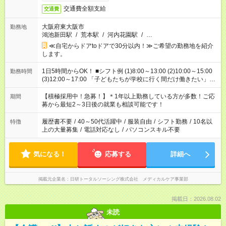
交通費全額支給
交通費
大阪府東大阪市
勤務地
鴻池新田駅
/
荒本駅
/
河内花園駅
/
…
≪自宅からドアtoドアで30分以内！≫ご希望の勤務地を紹介
します。
1日5時間からOK！ ■シフト例 (1)8:00～13:00 (2)10:00～15:00
勤務時間
(3)12:00～17:00 「子どもたちが学校に行く間だけ働きたい」
「余裕を持って夕飯の準備がしたい」 「午前中は働いて、午後
はプライベートの時間にしたい」 など、ご希望を教えてくださ
【積極採用中！急募！】＊1年以上勤務している方が多数！ご応
期間
いね。 ※Wワーク希望の方へ 今ご覧のお仕事で希望する勤務時
募から最短2～3日後の就業も相談可能です！
間と、もう1つのお仕事の勤務時間。 合計で週40時間を超える
場合は応募できません。
履歴書不要
/
40～50代活躍中
/
服装自由
/
シフト勤務
/
10名以
特徴
上の大量募集
/
電話対応なし
/
パソコンスキル不要
気になる！
応募する
詳細へ
掲載元企業名
日研トータルソーシング株式会社 メディカルケア事業部
掲載日：2026.08.02
未読