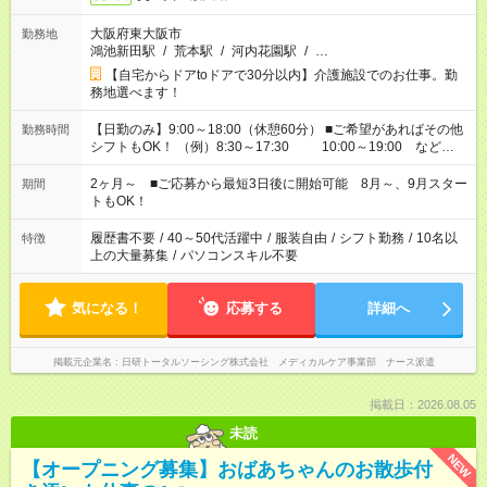
大阪府東大阪市
勤務地
鴻池新田駅
/
荒本駅
/
河内花園駅
/
…
【自宅からドアtoドアで30分以内】介護施設でのお仕事。勤
務地選べます！
【日勤のみ】9:00～18:00（休憩60分） ■ご希望があればその他
勤務時間
シフトもOK！ （例）8:30～17:30 10:00～19:00 など
「家族とお休みを合わせたい」 「できれば残業はしたくない」
など、あなたのご希望に沿ったお仕事をご紹介します！ ※Wワ
2ヶ月～ ■ご応募から最短3日後に開始可能 8月～、9月スター
期間
ーク希望の方へ 今ご覧のお仕事で希望する勤務時間と、もう1つ
トもOK！
のお仕事の勤務時間。 合計で週40時間を超える場合は応募でき
ません
履歴書不要
/
40～50代活躍中
/
服装自由
/
シフト勤務
/
10名以
特徴
上の大量募集
/
パソコンスキル不要
気になる！
応募する
詳細へ
掲載元企業名
日研トータルソーシング株式会社 メディカルケア事業部 ナース派遣
掲載日：2026.08.05
未読
NEW
【オープニング募集】おばあちゃんのお散歩付