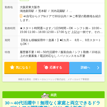
大阪府東大阪市
勤務地
鴻池新田駅
/
荒本駅
/
河内花園駅
/
…
≪自宅からドアtoドアで30分以内！≫ご希望の勤務地を紹介
します。
★スタート時間選べます／1日5時間～OK ～シフト例～ 10:00～
勤務時間
15:00 11:00～16:00 12:00～17:00 など 上記は一例です。その他
シフトもご相談ください。 ※Wワークの場合当社と合わせて法
定労働時間が週40時間を超えなければOKです。
【現在も積極採用中！急募！】■2カ月～ 8月～、9月スタート
期間
もOK！
履歴書不要
/
40～50代活躍中
/
服装自由
/
シフト勤務
/
10名以
特徴
上の大量募集
/
電話対応なし
/
パソコンスキル不要
気になる！
応募する
詳細へ
掲載元企業名
日研トータルソーシング株式会社 メディカルケア事業部
未読
30～40代活躍中！無理なく家庭と両立できるドラ