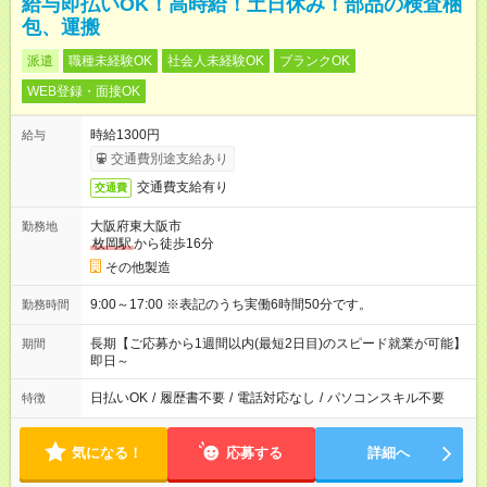
給与即払いOK！高時給！土日休み！部品の検査梱
包、運搬
派遣
職種未経験OK
社会人未経験OK
ブランクOK
WEB登録・面接OK
時給1300円
給与
交通費別途支給あり
交通費支給有り
交通費
大阪府東大阪市
勤務地
枚岡駅
から徒歩16分
その他製造
9:00～17:00 ※表記のうち実働6時間50分です。
勤務時間
長期【ご応募から1週間以内(最短2日目)のスピード就業が可能】
期間
即日～
日払いOK
/
履歴書不要
/
電話対応なし
/
パソコンスキル不要
特徴
気になる！
応募する
詳細へ