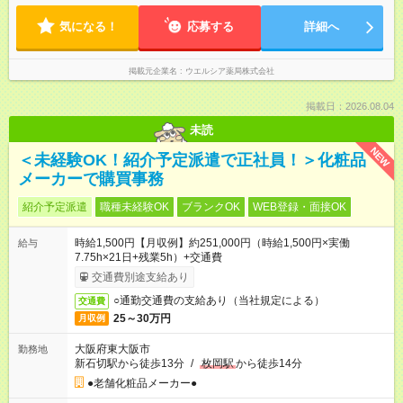
日数・曜日応相談
気になる！
応募する
詳細へ
掲載元企業名
ウエルシア薬局株式会社
掲載日：2026.08.04
未読
NEW
＜未経験OK！紹介予定派遣で正社員！＞化粧品
メーカーで購買事務
紹介予定派遣
職種未経験OK
ブランクOK
WEB登録・面接OK
時給1,500円【月収例】約251,000円（時給1,500円×実働
給与
7.75h×21日+残業5h）+交通費
交通費別途支給あり
○通勤交通費の支給あり（当社規定による）
交通費
25～30万円
月収例
大阪府東大阪市
勤務地
新石切駅から徒歩13分
/
枚岡駅
から徒歩14分
●老舗化粧品メーカー●