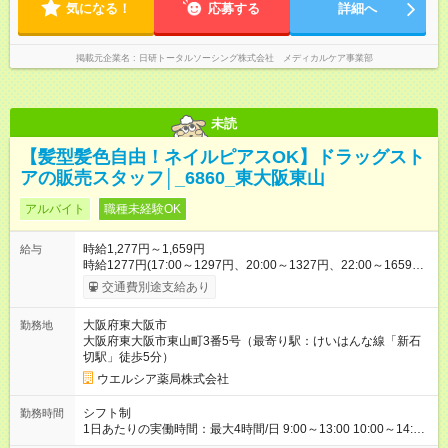
気になる！
応募する
詳細へ
掲載元企業名
日研トータルソーシング株式会社 メディカルケア事業部
未読
【髪型髪色自由！ネイルピアスOK】ドラッグスト
アの販売スタッフ│_6860_東大阪東山
アルバイト
職種未経験OK
時給1,277円～1,659円
給与
時給1277円(17:00～1297円、20:00～1327円、22:00～1659円)
※深夜割増含む ※高校卒業以上 昇格に応じて＋20～200円昇給
交通費別途支給あり
あり （大学生は＋20円まで） ※高校生は対象外 試用期間あり：
入社日から3ヶ月間／本採用と待遇は変わりません。 【試用期
大阪府東大阪市
勤務地
間】試用期間あり 試用期間の長さ：3ヶ月 雇用形態、給与は本
大阪府東大阪市東山町3番5号（最寄り駅：けいはんな線「新石
採用時と同じです。
切駅」徒歩5分）
ウエルシア薬局株式会社
シフト制
勤務時間
1日あたりの実働時間：最大4時間/日 9:00～13:00 10:00～14:00
☆勤務日数・曜日応相談 17:00～21:00 土---21:00～24:15 ☆勤務