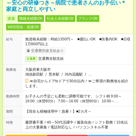
～安心の研修つき～病院で患者さんのお手伝い＊
家庭と両立しやすい
派遣
職種未経験OK
社会人未経験OK
ブランクOK
WEB登録・面接OK
無資格未経験：時給1350円～ ■週払いOK ■扶養内OK ■日収
給与
1万800円以上
交通費別途支給あり
交通費全額支給
交通費
大阪府東大阪市
勤務地
鴻池新田駅
/
荒本駅
/
河内花園駅
/
…
≪自宅からドアtoドアで30分以内！≫ご希望の勤務地を紹介
します。
お子さんの予定にも柔軟に調整可能です。 シフト例 9:00～
勤務時間
18:00（休憩60分） 7:00～16:00（休憩60分） 10:00～
19:00（休憩60分） ※Wワーク希望の方へ 今ご覧のお仕事で希
望する勤務時間と、もう1つのお仕事の勤務時間の合計が 週40
【現在も積極採用中！急募！】■2カ月～
期間
時間を超えなければOKです。
履歴書不要
/
40～50代活躍中
/
服装自由
/
シフト勤務
/
10名以
特徴
上の大量募集
/
電話対応なし
/
パソコンスキル不要