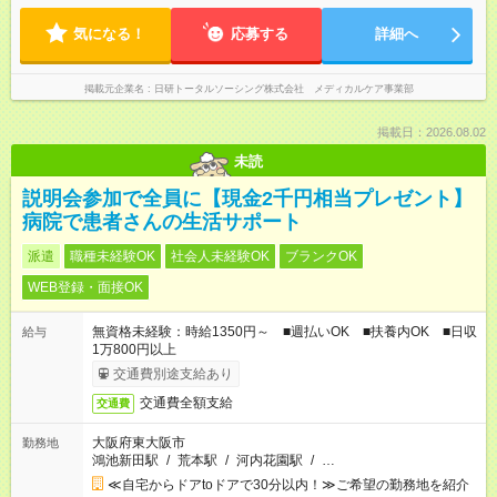
気になる！
応募する
詳細へ
掲載元企業名
日研トータルソーシング株式会社 メディカルケア事業部
掲載日：2026.08.02
未読
説明会参加で全員に【現金2千円相当プレゼント】
病院で患者さんの生活サポート
派遣
職種未経験OK
社会人未経験OK
ブランクOK
WEB登録・面接OK
無資格未経験：時給1350円～ ■週払いOK ■扶養内OK ■日収
給与
1万800円以上
交通費別途支給あり
交通費全額支給
交通費
大阪府東大阪市
勤務地
鴻池新田駅
/
荒本駅
/
河内花園駅
/
…
≪自宅からドアtoドアで30分以内！≫ご希望の勤務地を紹介