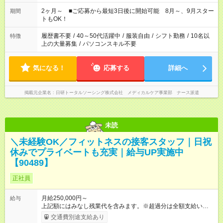
「家族とお休みを合わせたい」 「できれば残業はしたくない」
など、あなたのご希望に沿ったお仕事をご紹介します！ ※Wワ
2ヶ月～ ■ご応募から最短3日後に開始可能 8月～、9月スター
期間
ーク希望の方へ 今ご覧のお仕事で希望する勤務時間と、もう1つ
トもOK！
のお仕事の勤務時間。 合計で週40時間を超える場合は応募でき
ません
履歴書不要
/
40～50代活躍中
/
服装自由
/
シフト勤務
/
10名以
特徴
上の大量募集
/
パソコンスキル不要
気になる！
応募する
詳細へ
掲載元企業名
日研トータルソーシング株式会社 メディカルケア事業部 ナース派遣
未読
＼未経験OK／フィットネスの接客スタッフ｜日祝
休みでプライベートも充実｜給与UP実施中
【90489】
正社員
月給250,000円～
給与
上記額にはみなし残業代を含みます。※超過分は全額支給いたし
ます。 みなし残業代 30,800円／月 みなし残業時間 19時間／月
交通費別途支給あり
【試用期間】試用期間あり 試用期間の長さ：6ヶ月 ※ 雇用形態