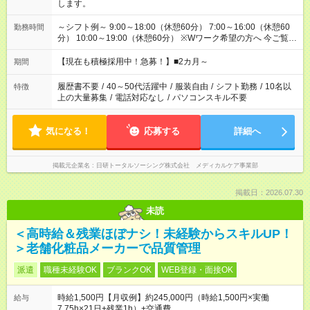
します。
～シフト例～ 9:00～18:00（休憩60分） 7:00～16:00（休憩60
勤務時間
分） 10:00～19:00（休憩60分） ※Wワーク希望の方へ 今ご覧の
お仕事で希望する勤務時間と、もう1つのお仕事の勤務時間の合
計が 週40時間を超えなければOKです。
【現在も積極採用中！急募！】■2カ月～
期間
履歴書不要
/
40～50代活躍中
/
服装自由
/
シフト勤務
/
10名以
特徴
上の大量募集
/
電話対応なし
/
パソコンスキル不要
気になる！
応募する
詳細へ
掲載元企業名
日研トータルソーシング株式会社 メディカルケア事業部
掲載日：2026.07.30
未読
＜高時給＆残業ほぼナシ！未経験からスキルUP！
＞老舗化粧品メーカーで品質管理
派遣
職種未経験OK
ブランクOK
WEB登録・面接OK
時給1,500円【月収例】約245,000円（時給1,500円×実働
給与
7.75h×21日+残業1h）+交通費