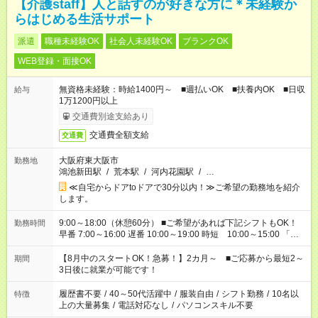
【介護staff】人と話すのが好きな方に＊未経験か
らはじめる生活サポート
派遣
職種未経験OK
社会人未経験OK
ブランクOK
WEB登録・面接OK
無資格未経験：時給1400円～ ■週払いOK ■扶養内OK ■日収
給与
1万1200円以上
交通費別途支給あり
交通費全額支給
交通費
大阪府東大阪市
勤務地
鴻池新田駅
/
荒本駅
/
河内花園駅
/
…
≪自宅からドアtoドアで30分以内！≫ご希望の勤務地を紹介
します。
9:00～18:00（休憩60分） ■ご希望があれば下記シフトもOK！
勤務時間
早番 7:00～16:00 遅番 10:00～19:00 時短 10:00～15:00 「家
族と休みを合わせたい」 「余裕を持って夕飯の準備がしたい」
「できれば残業はしたくない」 など、ご希望を教えてください
【8月中のスタートOK！急募！】2カ月～ ■ご応募から最短2～
期間
ね。 ※Wワーク希望の方へ 今ご覧のお仕事で希望する勤務時間
3日後に就業が可能です！
と、もう1つのお仕事の勤務時間。 合計で週40時間を超える場
合は応募できません。
履歴書不要
/
40～50代活躍中
/
服装自由
/
シフト勤務
/
10名以
特徴
上の大量募集
/
電話対応なし
/
パソコンスキル不要