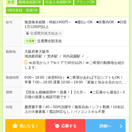
派遣
職種未経験OK
社会人未経験OK
ブランクOK
WEB登録・面接OK
無資格未経験：時給1400円～ ■週払いOK ■扶養内OK ■日収
給与
1万1200円以上
交通費別途支給あり
交通費全額支給
交通費
大阪府東大阪市
勤務地
鴻池新田駅
/
荒本駅
/
河内花園駅
/
…
≪自宅からドアtoドアで30分以内！≫ご希望の勤務地を紹介
します。
9:00～18:00（休憩60分） ■ご希望があれば下記シフトもOK！
勤務時間
早番 7:00～16:00 遅番 10:00～19:00 「家族と休みを合わせた
い」 「余裕を持って夕飯の準備がしたい」 「できれば残業はし
たくない」 など、ご希望を教えてくださいね。 ※Wワーク希望
【現在も積極採用中！急募！】2カ月～ ■ご応募から最短2～3
期間
の方へ 今ご覧のお仕事で希望する勤務時間と、もう1つのお仕事
日後の就業も相談可能です！
の勤務時間。 合計で週40時間を超える場合は応募できません。
履歴書不要
/
40～50代活躍中
/
服装自由
/
シフト勤務
/
10名以
特徴
上の大量募集
/
電話対応なし
/
パソコンスキル不要
気になる！
応募する
詳細へ