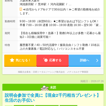
大阪府東大阪市
勤務地
鴻池新田駅
/
荒本駅
/
河内花園駅
/
…
≪自宅からドアtoドアで30分以内！≫ご希望の勤務地を紹介
します。
9:00～18:00（休憩60分） ■ご希望があれば下記シフトもOK！
勤務時間
早番 7:00～16:00 遅番 10:00～19:00 夜勤 16:30～翌9:30 「家族
と休みを合わせたい」 「余裕を持って夕飯の準備がしたい」
「できれば残業はしたくない」 など、ご希望を教えてください
【現在も積極採用中！急募！】勤務1年以上が多数！応募から最
期間
ね。 ※Wワーク希望の方へ 今ご覧のお仕事で希望する勤務時間
短2～3日後に就業可能！
と、もう1つのお仕事の勤務時間。 合計で週40時間を超える場
合は応募できません。
履歴書不要
/
40～50代活躍中
/
服装自由
/
シフト勤務
/
10名以
特徴
上の大量募集
/
電話対応なし
/
パソコンスキル不要
気になる！
応募する
詳細へ
掲載元企業名
日研トータルソーシング株式会社 メディカルケア事業部
掲載日：2026.07.26
未読
説明会参加で全員に【現金2千円相当プレゼント】
生活のお手伝い