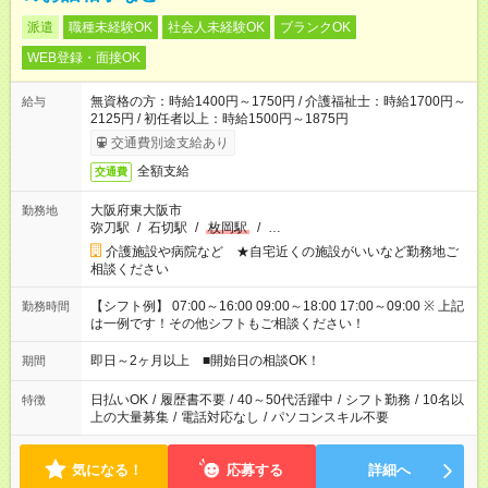
派遣
職種未経験OK
社会人未経験OK
ブランクOK
WEB登録・面接OK
無資格の方：時給1400円～1750円 / 介護福祉士：時給1700円～
給与
2125円 / 初任者以上：時給1500円～1875円
交通費別途支給あり
全額支給
交通費
大阪府東大阪市
勤務地
弥刀駅
/
石切駅
/
枚岡駅
/
…
介護施設や病院など ★自宅近くの施設がいいなど勤務地ご
相談ください
【シフト例】 07:00～16:00 09:00～18:00 17:00～09:00 ※ 上記
勤務時間
は一例です！その他シフトもご相談ください！
即日～2ヶ月以上 ■開始日の相談OK！
期間
日払いOK
/
履歴書不要
/
40～50代活躍中
/
シフト勤務
/
10名以
特徴
上の大量募集
/
電話対応なし
/
パソコンスキル不要
気になる！
応募する
詳細へ