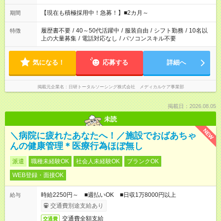
「余裕を持って夕飯の準備がしたい」 「午前中は働いて、午後
はプライベートの時間にしたい」 など、ご希望を教えてくださ
【現在も積極採用中！急募！】■2カ月～
期間
いね。 ※Wワーク希望の方へ 今ご覧のお仕事で希望する勤務時
間と、もう1つのお仕事の勤務時間。 合計で週40時間を超える
履歴書不要
/
40～50代活躍中
/
服装自由
/
シフト勤務
/
10名以
特徴
場合は応募できません。
上の大量募集
/
電話対応なし
/
パソコンスキル不要
気になる！
応募する
詳細へ
掲載元企業名
日研トータルソーシング株式会社 メディカルケア事業部
掲載日：2026.08.05
未読
NEW
＼病院に疲れたあなたへ！／施設でおばあちゃ
んの健康管理＊医療行為ほぼ無し
派遣
職種未経験OK
社会人未経験OK
ブランクOK
WEB登録・面接OK
時給2250円～ ■週払いOK ■日収1万8000円以上
給与
交通費別途支給あり
交通費全額支給
交通費