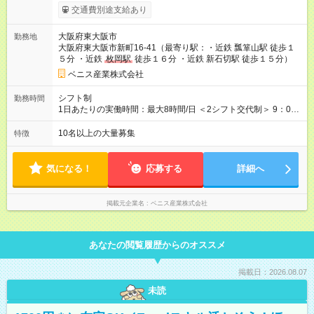
は、交通費全額、残業手当のみとなります。試用期間終了後、
交通費別途支給あり
全ての手当が支給対象となります。 1ヶ月で試用期間が終了する
社員がほとんどです！ ★月収例／33万円（月給26万円＋配偶者
大阪府東大阪市
勤務地
手当1万円＋子ども手当1万円＋残業手当3万円＋住宅手当2万
大阪府東大阪市新町16-41（最寄り駅：・近鉄 瓢箪山駅 徒歩１
円）／28歳・入社1ヶ月目 <試用期間中の給与（3ヶ月）> 本採
５分 ・近鉄
枚岡駅
徒歩１６分 ・近鉄 新石切駅 徒歩１５分）
用時と同様です。 【試用期間】試用期間あり 試用期間の長さ：
3ヶ月 雇用形態、給与は本採用時と同じです。
ベニス産業株式会社
シフト制
勤務時間
1日あたりの実働時間：最大8時間/日 ＜2シフト交代制＞ 9：00
～17：00（実働8時間／休憩1時間） 16：00～25：00（実働8
時間／休憩1時間）
10名以上の大量募集
特徴
気になる！
応募する
詳細へ
掲載元企業名
ベニス産業株式会社
あなたの閲覧履歴からのオススメ
掲載日：2026.08.07
未読