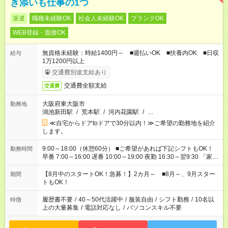
き添いも仕事の1つ
派遣
職種未経験OK
社会人未経験OK
ブランクOK
WEB登録・面接OK
無資格未経験：時給1400円～ ■週払いOK ■扶養内OK ■日収
給与
1万1200円以上
交通費別途支給あり
交通費全額支給
交通費
大阪府東大阪市
勤務地
鴻池新田駅
/
荒本駅
/
河内花園駅
/
…
≪自宅からドアtoドアで30分以内！≫ご希望の勤務地を紹介
します。
9:00～18:00（休憩60分） ■ご希望があれば下記シフトもOK！
勤務時間
早番 7:00～16:00 遅番 10:00～19:00 夜勤 16:30～翌9:30 「家族
と休みを合わせたい」 「余裕を持って夕飯の準備がしたい」
「できれば残業はしたくない」 など、ご希望を教えてください
【8月中のスタートOK！急募！】2カ月～ ■8月～、9月スター
期間
ね。 ※Wワーク希望の方へ 今ご覧のお仕事で希望する勤務時間
トもOK！
と、もう1つのお仕事の勤務時間。 合計で週40時間を超える場
合は応募できません。
履歴書不要
/
40～50代活躍中
/
服装自由
/
シフト勤務
/
10名以
特徴
上の大量募集
/
電話対応なし
/
パソコンスキル不要