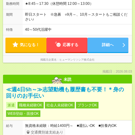
★8:45～17:30（休憩時間 12:00～13:00）
勤務時間
即日スタート ※急募 ○9月～、10月～スタートもご相談くだ
期間
さい♪
40～50代活躍中
特徴
気になる！
応募する
詳細へ
掲載元企業名
ヒューマンリソシア株式会社
掲載日：2026.08.03
未読
≪週4日5h～≫志望動機も履歴書も不要！＊身の
回りのお手伝い
派遣
職種未経験OK
社会人未経験OK
ブランクOK
WEB登録・面接OK
無資格未経験：時給1400円～ ■週払いOK ■扶養内OK
給与
交通費別途支給あり