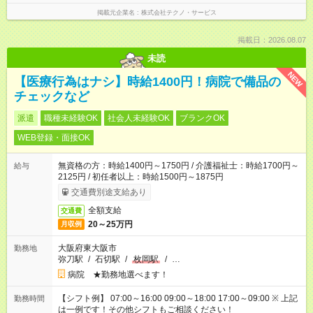
掲載元企業名
株式会社テクノ・サービス
掲載日：2026.08.07
未読
NEW
【医療行為はナシ】時給1400円！病院で備品の
チェックなど
派遣
職種未経験OK
社会人未経験OK
ブランクOK
WEB登録・面接OK
無資格の方：時給1400円～1750円 / 介護福祉士：時給1700円～
給与
2125円 / 初任者以上：時給1500円～1875円
交通費別途支給あり
全額支給
交通費
20～25万円
月収例
大阪府東大阪市
勤務地
弥刀駅
/
石切駅
/
枚岡駅
/
…
病院 ★勤務地選べます！
【シフト例】 07:00～16:00 09:00～18:00 17:00～09:00 ※ 上記
勤務時間
は一例です！その他シフトもご相談ください！