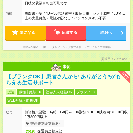
の方へ 今ご覧のお仕事で希望する勤務時間と、もう1つのお仕事
日後の就業も相談可能です！
の勤務時間。 合計で週40時間を超える場合は応募できません。
履歴書不要
/
40～50代活躍中
/
服装自由
/
シフト勤務
/
10名以
特徴
上の大量募集
/
電話対応なし
/
パソコンスキル不要
気になる！
応募する
詳細へ
掲載元企業名
日研トータルソーシング株式会社 メディカルケア事業部
掲載日：2026.08.07
未読
NEW
【ブランクOK】患者さんから”ありがとう”がも
らえる生活サポート
派遣
職種未経験OK
社会人未経験OK
ブランクOK
WEB登録・面接OK
無資格未経験：時給1350円～ ■週払いOK ■扶養内OK ■日収
給与
1万800円以上
交通費別途支給あり
交通費全額支給
交通費