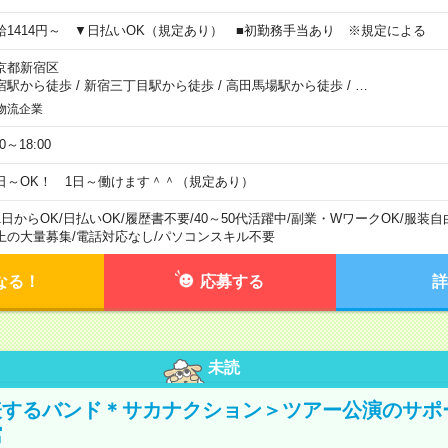
給1414円～ ▼日払いOK（規定あり） ■初勤務手当あり ※規定による
京都新宿区
宿駅から徒歩
/
新宿三丁目駅から徒歩
/
高田馬場駅から徒歩
/
…
物流企業
00～18:00
日～OK！ 1日～働けます＾＾（規定あり）
1日からOK
/
日払いOK
/
履歴書不要
/
40～50代活躍中
/
副業・WワークOK
/
服装自
上の大量募集
/
電話対応なし
/
パソコンスキル不要
なる！
応募する
詳
未読
表するバンド＊サカナクション＞ツアー公演のサポ
館