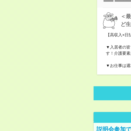
＜最
ど生
【高収入×日
▼入居者の皆
す！介護要素
▼お仕事は週
説明会参加で