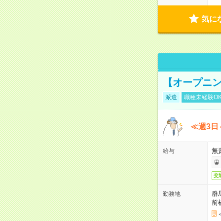
気に
【オープニン
派遣
職種未経験O
≪週3日
無
給与
交
群
勤務地
前