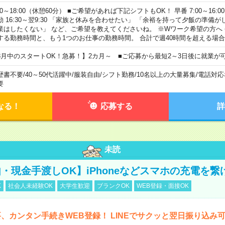
00～18:00（休憩60分） ■ご希望があれば下記シフトもOK！ 早番 7:00～16:00 遅
勤 16:30～翌9:30 「家族と休みを合わせたい」 「余裕を持って夕飯の準備
業はしたくない」 など、ご希望を教えてくださいね。 ※Wワーク希望の方へ
する勤務時間と、もう1つのお仕事の勤務時間。 合計で週40時間を超える場
8月中のスタートOK！急募！】2カ月～ ■ご応募から最短2～3日後に就業が
歴書不要
/
40～50代活躍中
/
服装自由
/
シフト勤務
/
10名以上の大量募集
/
電話対応
要
なる！
応募する
詳
未読
・現金手渡しOK】iPhoneなどスマホの充電を繋
K
社会人未経験OK
大学生歓迎
ブランクOK
WEB登録・面接OK
、カンタン手続きWEB登録！ LINEでサクッと翌日振り込み