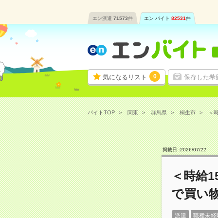
エン派遣
71573
件
エン バイト
82531
件
0
気になるリスト
保存した希
バイトTOP
関東
群馬県
桐生市
＜時
掲載日 :
2026
/
07
/
22
＜時給1
で買い
派遣
職種未経