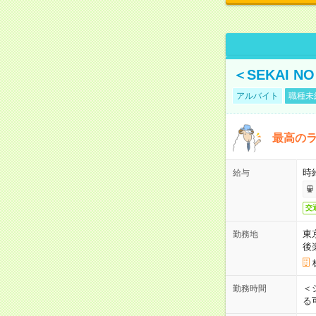
＜SEKAI 
アルバイト
職種未
最高のラ
時
給与
交
東
勤務地
後
＜
勤務時間
る