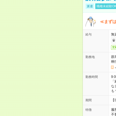
派遣
職種未経験O
≪まずは
無
給与
交
群
勤務地
桐
9:
勤務時間
「
な
も
【
期間
履
特徴
不