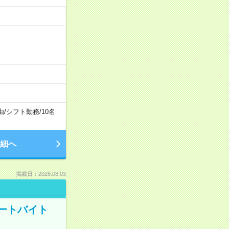
由
/
シフト勤務
/
10名
細へ
掲載日：2026.08.03
ートバイト