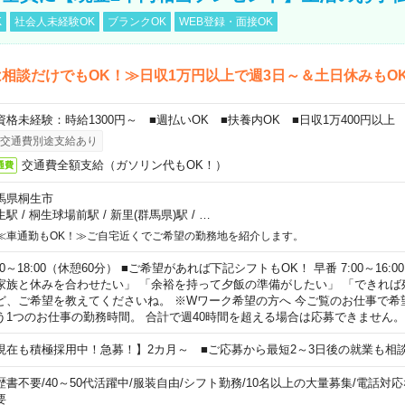
K
社会人未経験OK
ブランクOK
WEB登録・面接OK
相談だけでもOK！≫日収1万円以上で週3日～＆土日休みもO
資格未経験：時給1300円～ ■週払いOK ■扶養内OK ■日収1万400円以上
交通費別途支給あり
交通費全額支給（ガソリン代もOK！）
通費
馬県桐生市
生駅
/
桐生球場前駅
/
新里(群馬県)駅
/
…
≪車通勤もOK！≫ご自宅近くでご希望の勤務地を紹介します。
00～18:00（休憩60分） ■ご希望があれば下記シフトもOK！ 早番 7:00～16:00 遅
家族と休みを合わせたい」 「余裕を持って夕飯の準備がしたい」 「できれば
ど、ご希望を教えてくださいね。 ※Wワーク希望の方へ 今ご覧のお仕事で希
う1つのお仕事の勤務時間。 合計で週40時間を超える場合は応募できません。
現在も積極採用中！急募！】2カ月～ ■ご応募から最短2～3日後の就業も相
歴書不要
/
40～50代活躍中
/
服装自由
/
シフト勤務
/
10名以上の大量募集
/
電話対応
要