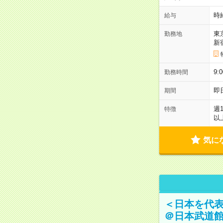
時
給与
東
勤務地
新
9:
勤務時間
即
期間
週
特徴
以
気に
＜日本を代
＠日本武道