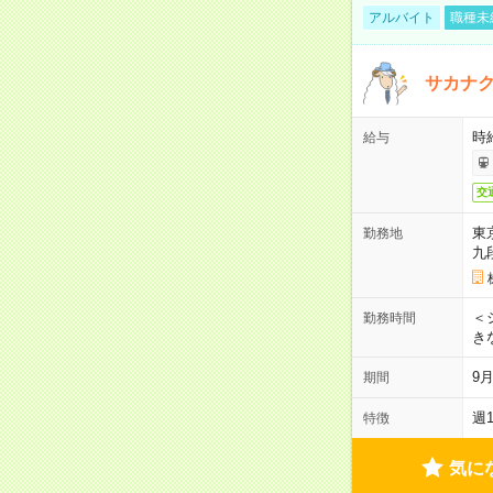
アルバイト
職種未
サカナク
時
給与
交
東
勤務地
九
＜シ
勤務時間
き
9
期間
週
特徴
気に