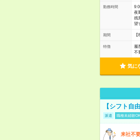
9:
勤務時間
夜
残
望
【
期間
履
特徴
不
気に
【シフト自由
派遣
職種未経験O
来社不要